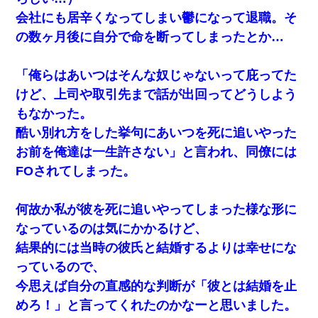
旦那の元嫁「離婚したとはいえ、私が本来の妻。許可なく結婚す
るなんてどういう神経してるの？離婚届を記入して持って来い」
会社にも居辛くなってしまい鬱になって退職。そ
→笑いが止まらなくなり・・・
の数ヶ月後に自分で命を断ってしまったとか…
スマホを与えられて、中学卒業する頃にはすっかり女叩きに洗脳
された弟が、大学進学のために一人暮らししたいと言い出した。
「俺らはあいつはそんな奴じゃないって庇ってた
けど、上司や取引先まで話が出回ってどうしよう
私（23）冗談のつもりで上司（27）に胸を揉ませた結果・・・
もなかった。
酷い別れ方をした挙句にあいつを死に追いやった
私は家が貧しくて、手に職をつけようと看護師になった。だけど
お前を俺達は一生許さない」と言われ、同僚には
卒業を控えた年の1月末、車にひかれて看護師になれなくなった。
FOされてしまった。
父が他界→父のフリン相手『どうか相続を放棄して下さい、昔の
ことは謝ります。ごめんなさい…』私「お子さんはフリン略奪婚
何故か私が彼を死に追いやってしまった様な形に
って知ってるの？」相手『 』結果→
なっているのは気にかかるけど、
結果的には当時の彼氏と結婚するよりは幸せにな
私「結婚やめるわ」 婚約者「え？なんでなんで？」 → 放置した
結果…｜生活｜ワロタあんてな
っているので、
今思えば自分の直感的な判断が「彼とは結婚を止
中途採用のAが部長から呼び出された。Aはヘラヘラと部屋に入っ
めろ！」と言ってくれたのかなーと思いました。
ていき、1時間後に号泣しながら出てきて…