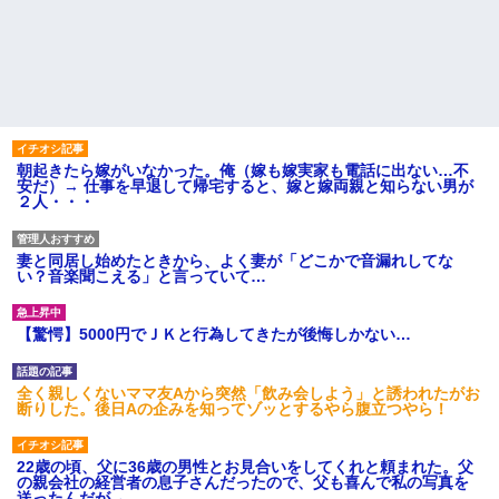
朝起きたら嫁がいなかった。俺（嫁も嫁実家も電話に出ない…不
安だ）→ 仕事を早退して帰宅すると、嫁と嫁両親と知らない男が
２人・・・
妻と同居し始めたときから、よく妻が「どこかで音漏れしてな
い？音楽聞こえる」と言っていて…
【驚愕】5000円でＪＫと行為してきたが後悔しかない…
全く親しくないママ友Aから突然「飲み会しよう」と誘われたがお
断りした。後日Aの企みを知ってゾッとするやら腹立つやら！
22歳の頃、父に36歳の男性とお見合いをしてくれと頼まれた。父
の親会社の経営者の息子さんだったので、父も喜んで私の写真を
送ったんだが→