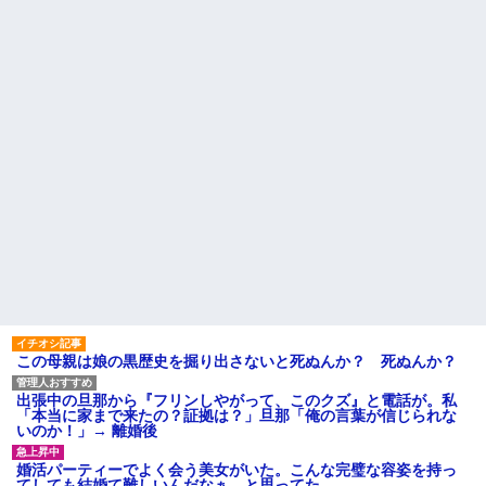
ワイ手取り15万正社員→副業
でウーバーやってるんやが金が
コトメ「あなたには無理でし
ない
ょ？」私「できますけど？」→
何も知らない前提で話しかけて
俺「いただきます」パクッ 俺
くるコトメが止まらず…
「う…」嫁「じゃ、私もいただ
きまーす」俺「やめろ！食べる
母と一緒の時に、明らかに足
な！お前！コロすつもり
に障害がある方が歩いていた。
か！？」嫁「ひどい！」俺「だ
母「なんであんな歩き方なの？
って...
ふざけてるの？」
ハードオフに売っていた4万
成人式帰りと思われる袴姿の
4000円のフィギュアがヤバすぎ
集団が騒いでいるところにお婆
るｗｗｗｗｗｗ「こんな高い
さんが一言！
の？ｗｗ」「逆に超安い」
【私はあなたの味方】交際歴
私「ちょっと、人の家の金庫
ゼロの同級生宅に唐揚げや文庫
触らないでよ！」キチママ『そ
本を20回以上届けた24歳女を逮
こに金庫があったから、開けて
捕
みようとしただけ☆』義兄「泥
アラフィフ正社員の男性が若
は出てけ！二度と来るな！」結
い20代の可愛い女の子以外には
果・・・
挨拶をしない
私「初めて飲む味だけどなん
主な税金の成り立ちを調べて
のお茶？」彼「ちっ！」私「」
みたよ
この母親は娘の黒歴史を掘り出さないと死ぬんか？ 死ぬんか？
【GIF】JSのカンチョーワロ
タ
後続車にクラクションを鳴ら
出張中の旦那から『フリンしやがって、このクズ』と電話が。私
され彼氏が逆切れ。「何クラク
「本当に家まで来たの？証拠は？」旦那「俺の言葉が信じられな
ション鳴らしてんだ！降りてこ
いのか！」→ 離婚後
いよ！」と怒鳴りだし...
【衝撃】報酬100万円超の治験
婚活パーティーでよく会う美女がいた。こんな完璧な容姿を持っ
募集がこちらｗｗｗｗｗ(※画像
てしても結婚て難しいんだなぁ…と思ってた