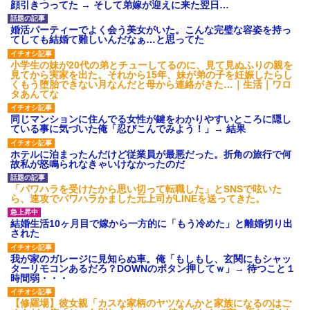
顔引きつってた → そして弟嫁が迎えに来た翌日…
さかった。
婚活パーティーでよく会う美女がいた。こんな完璧な容姿を持っ
てしても結婚て難しいんだなぁ…と思ってた
【画像】女の子「お母さん！！私ようやくファッションモデルに
選ばれたの！絶対見に来てね！」→悲しい結果がこれ・・・
小学生の妹が20代の弟とチューしてるのに、見て見ぬふりの親を
見てから実家を出た。それから15年、妹が弟の子を妊娠したらし
くもう堕胎できない月なんだと母から連絡がきた…｜生活｜ワロ
日航機墜落事故の「ここからは日本語で大丈夫ですよ〜」の絶望
タあんてな
感がヤバイ・・・
同じマンションに住んでる女性が鍵をわかりやすいところに隠し
ている事に気づいた俺「忍びこんでみよう！」→ 結果
義兄嫁「娘が大学に入ったら下宿させて」私「しつこい、学校斡
旋のアパートに行け」→ 旦那が義兄に通報したら「志望校を変え
ホテルに泊まったんだけど従業員が最悪だった。折角の旅行で何
ろ！」とキレて・・・
故私が怒鳴られなきゃいけなかったのだ
「パワハラを受けたから思い切って転職した」とSNSで呟いた
嫁が弁護士を連れてきて「悪いと思うなら慰謝料を払って離婚し
ら、速攻でパワハラかました元上司がLINEを送ってきた。
ろ」→ 俺「完全に恐喝になってますね」「お前、これが詐欺だっ
て知ってる？」
結婚生活10ヶ月目で嫁から一方的に「もう冷めた」と離婚切り出
された
わい(42)渋谷の夜のサービスで19の女の子にゴックンさせた結果
ｗｗｗｗｗｗｗｗ
我が家のガレージに見知らぬ車。俺「もしもし、玄関にもシャッ
ターリモコンあるだろ？DOWNのボタン押してｗ」→ 待つこと１
時間弱・・・
子供の頃、母の弟にイタズラされてて中学に入ってから関係を持
ってしまった。拒絶したら「全部バラしてやる」と脅迫されたの
【修羅場】彼女親「カスな家柄のヤツなんかと家族になるのはご