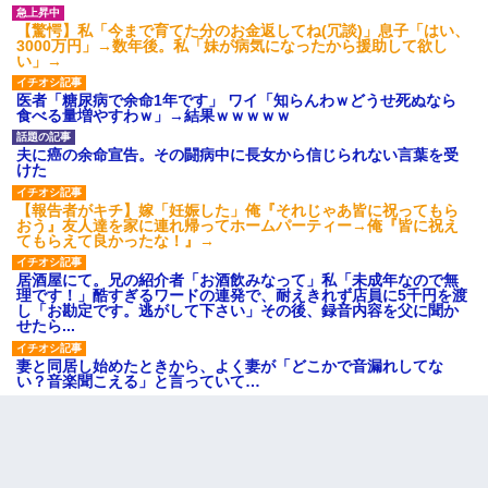
【驚愕】私「今まで育てた分のお金返してね(冗談)」息子「はい、
3000万円」→数年後。私「妹が病気になったから援助して欲し
い」→
医者「糖尿病で余命1年です」 ワイ「知らんわｗどうせ死ぬなら
食べる量増やすわｗ」→結果ｗｗｗｗｗ
夫に癌の余命宣告。その闘病中に長女から信じられない言葉を受
けた
【報告者がキチ】嫁「妊娠した」俺『それじゃあ皆に祝ってもら
おう』友人達を家に連れ帰ってホームパーティー→俺『皆に祝え
てもらえて良かったな！』→
居酒屋にて。兄の紹介者「お酒飲みなって」私「未成年なので無
理です！」酷すぎるワードの連発で、耐えきれず店員に5千円を渡
し「お勘定です。逃がして下さい」その後、録音内容を父に聞か
せたら...
妻と同居し始めたときから、よく妻が「どこかで音漏れしてな
い？音楽聞こえる」と言っていて…