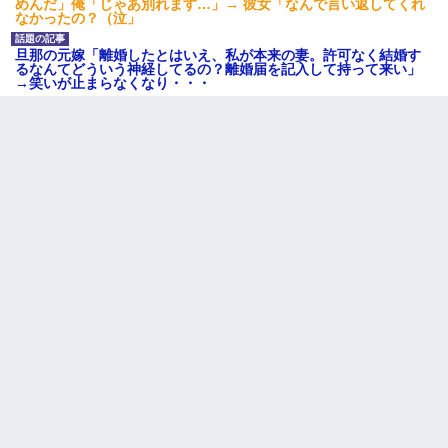
で両親に全部話した。
めんだ」俺「じゃあ別れます…」→ 彼女「なんで言い返してくれ
なかったの？（泣」
旦那の元嫁「離婚したとはいえ、私が本来の妻。許可なく結婚す
日曜日、会社の窓を見ると同僚の姿。俺（あれ？ディズニーシー
るなんてどういう神経してるの？離婚届を記入して持って来い」
じゃ？）→俺電話「今何してんの？」同僚「シーで並んでるこ
→笑いが止まらなくなり・・・
と！」俺「会社にいない？」→次の瞬間、すごい鳥肌が立った
｢昨日はお兄ちゃんと一緒にお風呂に入っちゃった～｣とか毎日兄
の話をしていたA子が事故で亡くなった。→Ａ子のお母さんの話に
驚愕…
新卒の女性社員に1年半ストーカーされていた。俺「マジで怖い」
上司「話をしてみる」→女性社員「実は10数年前に…」