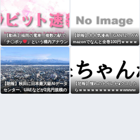
【動画】福岡の電車、複数の駅で
【朗報】大人気漫画「GANTZ」がA
「チ〇ポッ
」という構内アナウン
mazonでなんと全巻100円ｗｗｗｗ
スが流れる騒ぎwwwwwwwww
ｗｗ
【朗報】秋田に日本最大級AIデータ
【悲報】憧れのトイレセ●クスした
センター、UAEなどが2兆円規模の
らｗｗｗｗｗｗｗｗｗｗｗwwww
投資へ