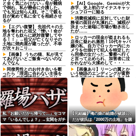
と全く気にかけない→母が難病
【AI】Google、Geminiが大
で倒れ、私が懸命に介護した。
赤字、史上初のマイナスキャッ
でも兄は知らん顔。そこで親も
シュフローに陥る
目が覚めて私に全てを相続させ
消費税減税に反対していた財
るが
務省の面目が丸潰れに、減税が
【エグい復讐】 先祖代々の土
決まった途端に市場が動き出し
地を奪われた祖父「憎い！命が
たが……
尽きても奴らに絶対復讐してや
ロッカーの現金が盗まれるも
る！！」→祖父が亡くなりその
店長に疑われ激怒！10代キャバ
土地に焼肉屋が建ったが、不幸
嬢の私、自力でロッカー内にカ
が次々おこり…
メラを仕掛けて犯人を特定した
【画像】 うちの猫、私が見て
ら同僚の女だった…警察へ行く
てあげないとご飯食べないのな
と言って止められ、加害者に泣
んでなん
かれながら大揉めして・・・
同僚男性とのお付き合いを断
【画像あり】リーンの翼とか
ったら「理屈に合わない主張を
いう物語のエンディングが富野
振りかざす感情的なヒステリー
作品の中でも屈指の美しさを誇
女」と言いふらされて・・・
る作品他
私たちが母だと思ってた人か
セクシー女優「熊本に300万円
ら衝撃の事実を明かされた
寄付します」彡(^)(^)「汚い金あ
りがとうやで」←これ！
生後6ヶ月ワンオペ中。ここし
ばらく離れるとぐずるから、自
義父母からの孫待望論が激化
分のご飯が作れず...
して不妊治療のパンフレットま
で送ってきてるのに夫が検査を
私「お願いだから帰って…」セコマ
【完結編】俺の娘の結婚が破談に。
野球部の中学生男子です。他
しぶって進展しない
人の物を壊したくないのに壊し
マ「いるんでしょ？」→玄関をガチ
だが彼氏は「2000万の土地」を購
てしまいます
【2/2】 妻が不倫相手の子を産
ャガチャされ、警察を呼ぶ事態にな
入。こじれた二人は想像以上の修羅
んだ。妻は私が知らないと思っ
義兄嫁「身の丈に合った暮ら
ている。遠方のため会うのは年
って…
場に
しをしなさいよ」私「えっ、何
に数回程度だが、今も不倫相手