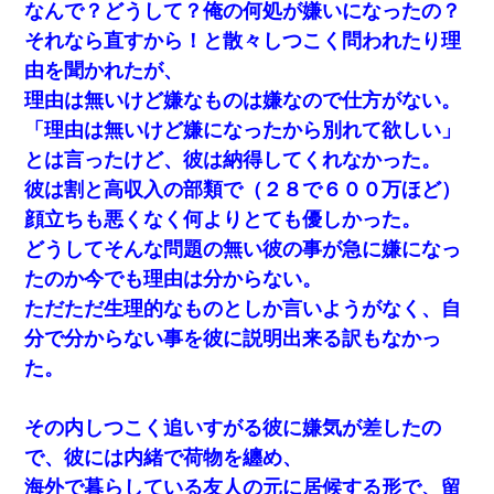
なんで？どうして？俺の何処が嫌いになったの？
それなら直すから！と散々しつこく問われたり理
由を聞かれたが、
理由は無いけど嫌なものは嫌なので仕方がない。
「理由は無いけど嫌になったから別れて欲しい」
とは言ったけど、彼は納得してくれなかった。
彼は割と高収入の部類で（２８で６００万ほど）
顔立ちも悪くなく何よりとても優しかった。
どうしてそんな問題の無い彼の事が急に嫌になっ
たのか今でも理由は分からない。
ただただ生理的なものとしか言いようがなく、自
分で分からない事を彼に説明出来る訳もなかっ
た。
その内しつこく追いすがる彼に嫌気が差したの
で、彼には内緒で荷物を纏め、
海外で暮らしている友人の元に居候する形で、留