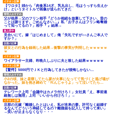
【ワロタ】姉から「肉食系14才、乳丸出し、毛はうっすら生えか
け」というタイトルで画像が送られてきた
父が他界→父のフリン相手『どうか相続を放棄して下さい、昔の
ことは謝ります。ごめんなさい…』私「お子さんはフリン略奪婚
って知ってるの？」相手『 』結果→
見合いにて。嫁「はじめまして」俺「失礼ですが○○さんご本人で
すか？」
彼女との行為を録画した結果→衝撃の事実が判明したｗｗｗｗｗ
ｗ
ワイアラサー主婦、昨晩久しぶりに夫と致した結果ｗｗｗｗｗ
【驚愕】5000円でＪＫと行為してきたが後悔しかない…
小2の頃、妹と昼寝してたら家が火事になってて気づくと逃げ場が
なかった。妹を抱き締めて「ﾀﾋんじゃうよ」って泣いてたら…
テレワーク上司「会議中はカメラ付けろ！」女社員「え、事前連
絡無しは無理」上司「いいから付けろ！」→
旦那の元嫁「離婚したとはいえ、私が本来の妻。許可なく結婚す
るなんてどういう神経してるの？離婚届を記入して持って来い」
→笑いが止まらなくなり・・・