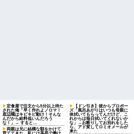
定食屋で注文から5分以上待た
【ドン引き】彼からプロポー
された俺「早く作れよノロマ！
ズ「風呂あがりはいつも母親に
底辺職はキビキビ動け！そんな
体拭いてもらってんだけど、こ
んだから給料低いんだろう
れからは毎日拭いてくれないか
な！」→ すると…
な」→お断りしてお別れをした
ら、アド変してロミオメールが
両親は兄に結構な額をかけて
来た
育ててきた。私には高卒で働け