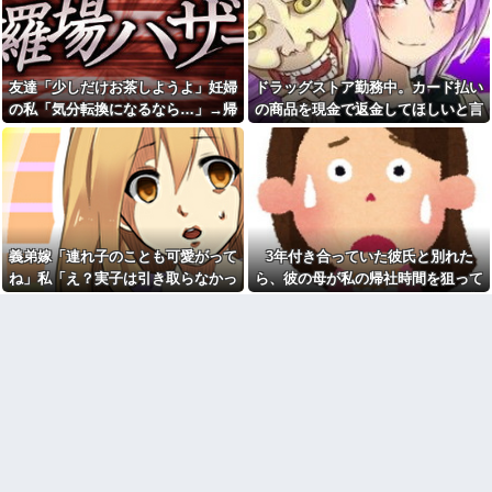
が気に入らないの？」→義実家
とは切れていない。そしてまも
での同居生活にロを出され続け
なく妻は不倫相手に会いに行
て…
く…
俺の彼女が痛恨のミス....間違
【訃報】名探偵コナン声優が
えて「元彼」の名前で俺を呼ん
死去 → 今トンデモナイことにな
友達「少しだけお茶しようよ」妊婦
ドラッグストア勤務中。カード払い
だ
ってる・・・
の私「気分転換になるなら…」→帰
の商品を現金で返金してほしいと言
ブサイクでモテなかった俺に
遠距離に住んでる義母が義父
奇跡的にできた優しくて可愛い
宅してから思わぬ異変が起きて…
い張る女性客。断っても引き下がら
の生前ヨボヨボになったら特養
彼女と結婚！…する直前、彼女
に入るって言ってたのに現実に
ず、その後まさかの展開に…
妹のせいで想定外すぎる事態に
はヘルパーもデイも嫌だって言
なってしまったんだが………？
い出した
【ＧＪ】 クラスに迷惑な池沼
１度も家に入れず、来るたび
がいた。リーダー格のＡ「なん
怒鳴っても無視しても毎日のよ
で支援学級に入れないんです
うにせっせと通ってきてた放置
か？」先生「背の高い低いと同
子だったが、あることをした途
義弟嫁「連れ子のことも可愛がって
3年付き合っていた彼氏と別れた
じで、これも個性なの！差別は...
端にぱったり来なくなった。も
ね」私「え？実子は引き取らなかっ
ら、彼の母が私の帰社時間を狙って
色々副業に手を出したけど、
っと早く知っていれば・・・！
結局残業するのが1番稼げるな
たのに？」→話を聞いて唖然として
待ち伏せしてた。イキナリ蹴られ襲
34歳の女子てどういうイメー
家庭菜園やってるけど、最近
ジ？？
しまい…
われたのだが…
空芯菜が評価され過ぎだと思
【奇跡】浮気嫁がモラハラで
う！！！！！
離婚調停申し立て！実は驚愕の
【悲報】ちいかわの映画を見
逆転劇が待っていたｗｗｗ
たイラン人が激怒｢子供に見せる
先に帰宅して先に夕飯を食べ
内容じゃない｡悪影響は計り知れ
る旦那。私が帰宅して食器を洗
ない｣←これw w w w w w w w w
うんだけど何度言っても旦那が
【悲報】Z世代「なんでセルフ
自分の食べた食器を水につけて
レジなのに自分で商品通さない
おいてくれない。「あっ忘れて
といけないんだ」
た」って言いながら何回も繰り
返す