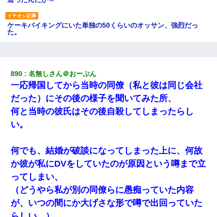
ケーキバイキングにいた単独の50くらいのオッサン、強烈だっ
た。
[緊急]ベロベロの女に声をかけて行為してきた結果
890
名無しさん＠おーぷん
書店「息子さんが万引きしました」私「はっ？(息子目の前にいる
一応帰国してから当時の同僚（私と彼は同じ会社
し…)うちの子ではないので迎えに行きません」→息子を名乗って
た人物の正体が判明するも・・・
だった）にその後の様子を聞いてみた所、
何と当時の彼氏はその後自殺してしまったらし
見合いにて。嫁「はじめまして」俺「失礼ですが○○さんご本人で
い。
すか？」
何でも、結婚が破談になってしまった上に、何故
10年ほど前、息子がまだ年中だった時に離婚したんだけど、一昨
年の暮れに突然息子が職場を訪ねてきた。
か彼が私にDVをしていたのが原因という噂まで立
ってしまい、
【ワロタ】姉から「肉食系14才、乳丸出し、毛はうっすら生えか
（どうやら私が別の同僚らに愚痴っていた内容
け」というタイトルで画像が送られてきた
が、いつの間にか大げさな形で噂で出回っていた
らしい…）