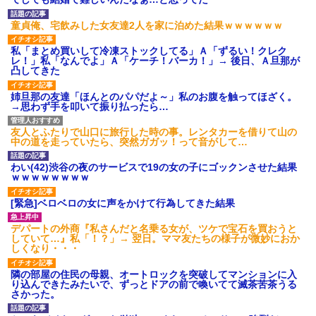
あり)
【ネット騒然】惨殺されたタ
童貞俺、宅飲みした女友達2人を家に泊めた結果ｗｗｗｗｗｗ
ワマン頂き女子のこの動画、す
げえええええｗｗｗｗｗｗｗｗ
私「まとめ買いして冷凍ストックしてる」Ａ「ずるい！クレク
ｗｗｗ
レ！」私「なんでよ」Ａ「ケーチ！バーカ！」→ 後日、Ａ旦那が
【愕然】白のクラウン俺氏、
凸してきた
高速道路左車線を制限速度で走
った結果wwwwwwwwwwww
姉旦那の友達「ほんとのパパだよ～」私のお腹を触ってほざく。
百年の恋12-899 食べた量を
→思わず手を叩いて振り払ったら…
張り合ってくる
【悲報】佐藤輝明・・・２軍
友人とふたりで山口に旅行した時の事。レンタカーを借りて山の
でも盛大にやらかす←あまり悲
中の道を走っていたら、突然ガガッ！って音がして…
しませないでくれ
わい(42)渋谷の夜のサービスで19の女の子にゴックンさせた結果
ｗｗｗｗｗｗｗｗ
[緊急]ベロベロの女に声をかけて行為してきた結果
デパートの外商『私さんだと名乗る女が、ツケで宝石を買おうと
していて…』私「！？」→ 翌日。ママ友たちの様子が微妙におか
しくなり・・・
隣の部屋の住民の母親、オートロックを突破してマンションに入
り込んできたみたいで、ずっとドアの前で喚いてて滅茶苦茶うる
さかった。