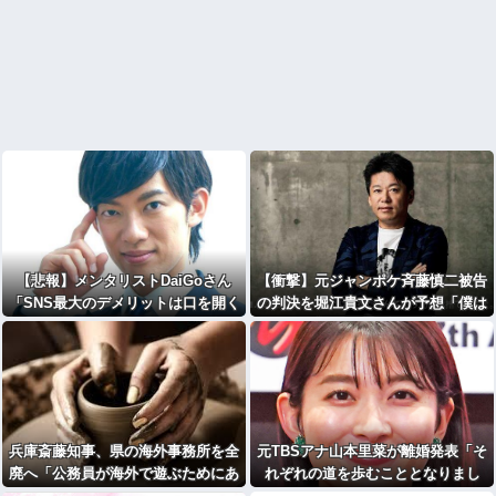
【悲報】メンタリストDaiGoさん
【衝撃】元ジャンポケ斉藤慎二被告
「SNS最大のデメリットは口を開く
の判決を堀江貴文さんが予想「僕は
価値がない奴が発信できるようにな
懲役4年求刑で2年6か月の実刑だっ
ったこと」ｗｗｗｗｗｗｗｗｗｗ
たが…」・・・・・・・・・
兵庫斎藤知事、県の海外事務所を全
元TBSアナ山本里菜が離婚発表「そ
廃へ「公務員が海外で遊ぶためにあ
れぞれの道を歩むこととなりまし
るだけ」
た」