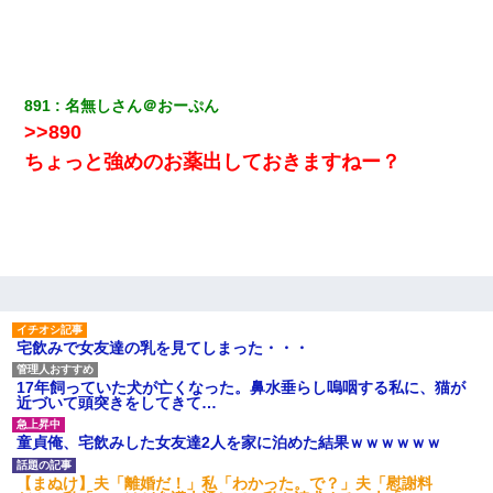
今日夫の実家に泊ったんだけど、朝起きたら股間がなんかモッコ
リしてた
891
名無しさん＠おーぷん
姉旦那の友達「ほんとのパパだよ～」私のお腹を触ってほざく。
→思わず手を叩いて振り払ったら…
>>890
ちょっと強めのお薬出しておきますねー？
【報告者がキチ】嫁「妊娠した」俺『それじゃあ皆に祝ってもら
おう』友人達を家に連れ帰ってホームパーティー→俺『皆に祝え
てもらえて良かったな！』→
友人「酒の勢いで女先輩をホテルに連れ込んだｗｗｗｗｗ」俺
「…」
宅飲みで女友達の乳を見てしまった・・・
嘘をついてフリン旅行へ出かけた嫁→翌日、嫁「ただいま～」旦
那「娘がシんだよ。何度も連絡したのに…」嫁「えっ」→なん
と・・・
17年飼っていた犬が亡くなった。鼻水垂らし嗚咽する私に、猫が
近づいて頭突きをしてきて…
ミスした新人(
)に冗談で「行為させてくれたら許してあげる」
童貞俺、宅飲みした女友達2人を家に泊めた結果ｗｗｗｗｗｗ
って言ったら・・・
【まぬけ】夫「離婚だ！」私「わかった。で？」夫「慰謝料