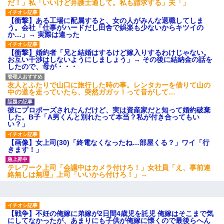
だ！」私「いいけど弁護士通して。私も請求する」夫「」
ナンパにほいほい付いていった私、地獄に落ちる
【衝撃】ある工場に配属すると、女の人がみんな退職してしま
う。会社「仕事がハードだし田舎で娯楽も少ないからキツイの
居酒屋にて。兄の紹介者「お酒飲みなって」私「未成年なので無
か…」→ 実際は違った
理です！」酷すぎるワードの連発で、耐えきれず店員に5千円を渡
し「お勘定です。逃がして下さい」その後、録音内容を父に聞か
【衝撃】婚約者「兄と結婚はするけど嫁入りするわけじゃない。
せたら...
お互い干渉はしないようにしましょう」→ その後に結納金の話を
したので、母が・・・
13歳娘が元嫁のところから逃げてきた。どう扱ったらいいのかわ
友人とふたりで山口に旅行した時の事。レンタカーを借りて山の
からない
中の道を走っていたら、突然ガガッ！って音がして…
彼にプロポーズされたんだけど、実は資産家だと知って婚約破棄
【復讐】義兄嫁「生活費、足りない分を貸してほしい」私「貸す
した。B子「A男くんと別れたって本当？私が付き合ってもい
わけないでしょｗｗｗｗ」→ 理由を話したら泣き出して・・私
い？」
（あまりにも希望通り）
【画像】女上司(30)「終電なくなったね…部屋くる？」ワイ「行
きます！」
医者「糖尿病で余命1年です」 ワイ「知らんわｗどうせ死ぬなら
食べる量増やすわｗ」→結果ｗｗｗｗｗ
テレワーク上司「会議中はカメラ付けろ！」女社員「え、事前連
絡無しは無理」上司「いいから付けろ！」→
【悲報】嫁がワイのこと嫌いっぽいから単身赴任した結果
【戦争】不妊の俺嫁に弟嫁が2日間4歳児を託児 俺嫁はそこまで気
隣の部屋の住民の母親、オートロックを突破してマンションに入
にしてなかったが、あまりにも子供が俺嫁に懐くので最後らへん
り込んできたみたいで、ずっとドアの前で喚いてて滅茶苦茶うる