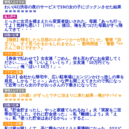
わい(42)渋谷の夜のサービスで19の女の子にゴックンさせた結果
ｗｗｗｗｗｗｗｗ
とっさに女児を捕まえたら変質者扱いされた。母親「あっち行っ
てよ！気持ち悪い！（ｼｯｼｯ」→ 後日、俺を見つけた母親がすっ飛
んできて・・・
【唖然】帰宅したら旦那のスポーツカーが消えていた。警察『目
立つし、すぐ見つかるかもしれません』→ 数時間後・・警察『××
さんご存じですか？』
【身体で払わせて】女友達「ごめん、何も言わずにお金貸してく
ださい……」俺「いいよ！いくら？」女友達「10万円ぐら
い……」俺「ほい！10万！」→
【GJ!】会社から帰宅中、広い駐車場にエンジンかけっ放しの車を
発見。しかも「ヒィ～」みたいな声も聞こえてきたので気になっ
て近寄ったら女の子がおっさんの下敷きになってた
嫁の妹（26歳）がずっとウチに泊まりに来た結果→俺がヤバイｗ
ｗｗｗｗｗｗｗ
私『貯金貯まったし、やっと家建てられるね！』夫「実家を二世
帯住宅にした。それに貯金使った」→私『離婚しよう』夫「え
っ」私『使った貯金はあげるから』→すると…
私は家が貧しくて、手に職をつけようと看護師になった。だけど