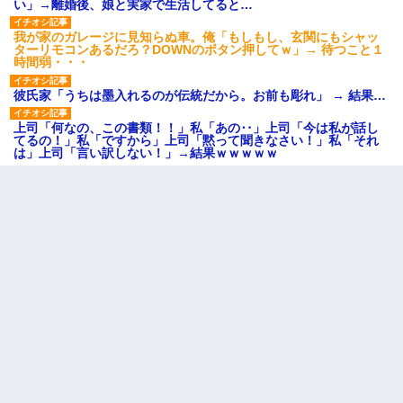
い」→離婚後、娘と実家で生活してると…
我が家のガレージに見知らぬ車。俺「もしもし、玄関にもシャッ
ターリモコンあるだろ？DOWNのボタン押してｗ」→ 待つこと１
時間弱・・・
彼氏家「うちは墨入れるのが伝統だから。お前も彫れ」 → 結果…
上司「何なの、この書類！！」私「あの‥」上司「今は私が話し
てるの！」私「ですから」上司「黙って聞きなさい！」私「それ
は」上司「言い訳しない！」→結果ｗｗｗｗｗ