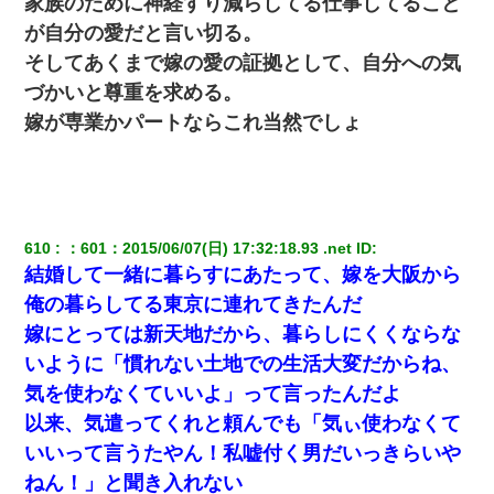
家族のために神経すり減らしてる仕事してること
が自分の愛だと言い切る。
昨日37歳のおばさんと行為したんだけどめちゃくちゃだった
そしてあくまで嫁の愛の証拠として、自分への気
づかいと尊重を求める。
【驚愕】5000円でＪＫと行為してきたが後悔しかない…
嫁が専業かパートならこれ当然でしょ
彼女(美人女医)にネックレスをプレゼント。「こんな安物を渡すく
らいなら、渡さないほうがマシだからね」→ ６０万したと話した
ら・・・
元旦那から復縁要請。息子「最新型のiPhoneも買えない貧乏は嫌
610
：
601
：
2015/06/07(日) 17:32:18.93 .net
 ID:
だ、再婚して」私「なら父親と暮らせ」息子「やった＾＾」私
結婚して一緒に暮らすにあたって、嫁を大阪から
（もう手遅れだったんだな…）
俺の暮らしてる東京に連れてきたんだ
嫁にとっては新天地だから、暮らしにくくならな
小学生の息子が急に様子がおかしくなった。私「理由を聞いても
『わかんない！』って怒鳴り付けてくるし、困っってる」旦那
いように「慣れない土地での生活大変だからね、
「話してみるよ」→ 後日・・・
気を使わなくていいよ」って言ったんだよ
以来、気遣ってくれと頼んでも「気ぃ使わなくて
【画像】女上司(30)「終電なくなったね…部屋くる？」ワイ「行
きます！」
いいって言うたやん！私嘘付く男だいっきらいや
ねん！」と聞き入れない