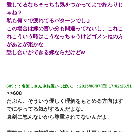
い）
愛してるならそっちも気をつかってよで終わりじ
ゃね？
子供の頃、母の弟にイタズラされてて中学に入ってから関係を持
私も何々で疲れてるパターンでしょ
ってしまった。拒絶したら「全部バラしてやる」と脅迫されたの
で両親に全部話した。
この場合は嫁の言い分も間違ってないし、これこ
れこういう時はこうなっちゃうけどゴメンねの方
ナンパにほいほい付いていった私、地獄に落ちる
があとが楽かな
話し合いができる嫁ならだけどw
ＤＮＡ検査『血縁関係０％』旦那「やっぱり托卵だったんだ…」
嫁「本当に身に覚えがない」「なにかの間違いだ！取り違え
だ！」→ 嫁「あっ」
今日夫の実家に泊ったんだけど、朝起きたら股間がなんかモッコ
リしてた
609
：
名無しさん＠お腹いっぱい。
：
2015/06/07(日) 17:02:26.51
>>608
スマホを与えられて、中学卒業する頃にはすっかり女叩きに洗脳
たぶん、そういう優しく理解をもとめる方向はす
された弟が、大学進学のために一人暮らししたいと言い出した。
でにやってる気がするんだよな。
真剣に怒んないから尊重されてないんだよ。
近所のお寺に住み込みで手伝いしてる知的障害のオッサンがい
た。ある日、オッサンが火かき棒を持って顔を真っ赤にしながら
走り回っていて…