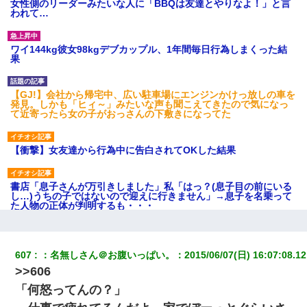
女性側のリーダーみたいな人に「BBQは友達とやりなよ！」と言
われて…
ワイ144kg彼女98kgデブカップル、1年間毎日行為しまくった結
果
【GJ!】会社から帰宅中、広い駐車場にエンジンかけっ放しの車を
発見。しかも「ヒィ～」みたいな声も聞こえてきたので気になっ
て近寄ったら女の子がおっさんの下敷きになってた
【衝撃】女友達から行為中に告白されてOKした結果
書店「息子さんが万引きしました」私「はっ？(息子目の前にいる
し…)うちの子ではないので迎えに行きません」→息子を名乗って
た人物の正体が判明するも・・・
妻「ずっと好きだった人と一緒になりたいから、わかれてくださ
い」→離婚後、娘と実家で生活してると…
607
：
名無しさん＠お腹いっぱい。
：
2015/06/07(日) 16:07:08.12
>>606
高1のとき男に襲われ、不妊の叔母に頼まれて出産。→叔母夫婦が
「何怒ってんの？」
養子縁組してアメリカに子供を連れ帰った。→9・11で叔母夫婦が
亡くなってしまい…