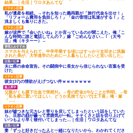
結果…｜生活｜ワロタあんてな
私が遺産を相続。→それを知った義両親が「旅行代金を出せ！」
「リフォーム費用を負担しろ！」「金の管理は私達がする！」と
浅ましくも集りにきた。
嫁が涙声で『会いたいね』とか言っているのが聞こえた。俺「こ
んな時間に誰と電話してんの？」嫁「ごめんなさい…！（大号
泣」俺（キターー）→
スマホを与えられて、中学卒業する頃にはすっかり女叩きに洗脳
された弟が、大学進学のために一人暮らししたいと言い出した。
夫に癌の余命宣告。その闘病中に長女から信じられない言葉を受
けた
彼女(37)の情欲がえげつない件ｗｗｗｗｗｗｗ
父親がくも膜下出血で突然ﾀﾋ。→母の貯金が0なことが判明。→母
「私を家に置いてほしい、どうか見捨てないで(土下座」俺・嫁
「…」
妹が嘘つきな元カレと寄りを戻してしまったという話をしていた
ら、旦那の顔が曇って雰囲気が一転。そそくさと話を切り上げて
いつもより早く寝付いてしまった…｜生活｜ワロタあんてな
妻「ずっと好きだった人と一緒になりたいから、わかれてくださ