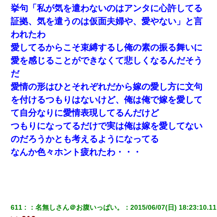
【まぬけ】夫「離婚だ！」私「わかった。で？」夫「慰謝料
挙句「私が気を遣わないのはアンタに心許してる
だ！」私「いいけど弁護士通して。私も請求する」夫「」
証拠、気を遣うのは仮面夫婦や、愛やない」と言
われたわ
彼氏家「うちは墨入れるのが伝統だから。お前も彫れ」 → 結果…
愛してるからこそ束縛するし俺の素の振る舞いに
愛を感じることができなくて悲しくなるんだそう
とっさに女児を捕まえたら変質者扱いされた。母親「あっち行っ
てよ！気持ち悪い！（ｼｯｼｯ」→ 後日、俺を見つけた母親がすっ飛
だ
んできて・・・
愛情の形はひとそれぞれだから嫁の愛し方に文句
父が他界→父のフリン相手『どうか相続を放棄して下さい、昔の
を付けるつもりはないけど、俺は俺で嫁を愛して
ことは謝ります。ごめんなさい…』私「お子さんはフリン略奪婚
て自分なりに愛情表現してるんだけど
って知ってるの？」相手『 』結果→
つもりになってるだけで実は俺は嫁を愛してない
隣室のお婆ちゃん「下階からの異臭に困ってる、今もすっごく臭
のだろうかとも考えるようになってる
い」私「変だなあ～なにも臭わないよ」→ その後。警察『絶対に
なんか色々ホント疲れたわ・・・
窓とドアを開けないで』
妹が嘘つきな元カレと寄りを戻してしまったという話をしていた
ら、旦那の顔が曇って雰囲気が一転。そそくさと話を切り上げて
いつもより早く寝付いてしまった…｜生活｜ワロタあんてな
611
：
名無しさん＠お腹いっぱい。
：
2015/06/07(日) 18:23:10.11
３２歳俺「ずっと好きでした！！付き合って下さい！」 ２５歳