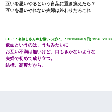
デパートの外商『私さんだと名乗る女が、ツケで宝石を買おうと
互いを思いやるという言葉に置き換えたら？
していて…』私「！？」→ 翌日。ママ友たちの様子が微妙におか
しくなり・・・
互いを思いやれない夫婦は終わりだろこれ
友人「酒の勢いで女先輩をホテルに連れ込んだｗｗｗｗｗ」俺
「…」
613
：
名無しさん＠お腹いっぱい。
：
2015/06/07(日) 19:49:20.33
仮面というのは、うちみたいに
お互い不満は無いけど、口もきかないような
夫婦で初めて成り立つ。
結構、高度だから。