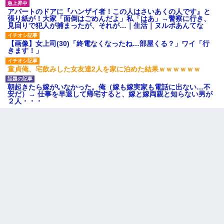
アパートのドアに『ハンザイ者！この人はさいあくの人です』と
張り紙が！大家「面倒はごめんだよ」私「はあ」→警察に行き、
見回りで犯人が捕まったが、それが…｜生活｜ヌルポあんてな
【画像】女上司(30)「終電なくなったね…部屋くる？」ワイ「行
きます！」
童貞俺、宅飲みした女友達2人を家に泊めた結果ｗｗｗｗｗｗ
朝起きたら嫁がいなかった。俺（嫁も嫁実家も電話に出ない…不
安だ）→ 仕事を早退して帰宅すると、嫁と嫁両親と知らない男が
２人・・・