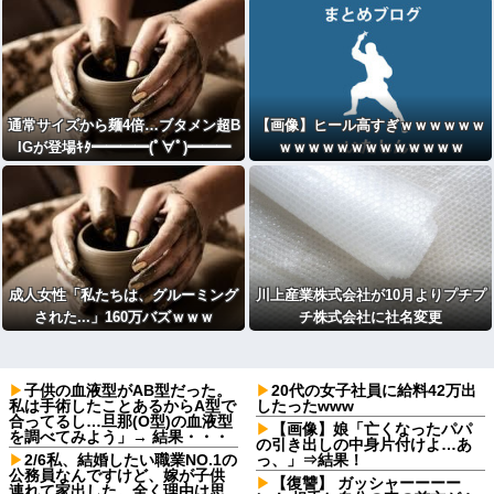
通常サイズから麺4倍…ブタメン超B
【画像】ヒール高すぎｗｗｗｗｗｗ
IGが登場ｷﾀ━━━━(ﾟ∀ﾟ)━━━
ｗｗｗｗｗｗｗｗｗｗｗｗｗ
━!!
成人女性「私たちは、グルーミング
川上産業株式会社が10月よりプチプ
された...」160万バズｗｗｗ
チ株式会社に社名変更
子供の血液型がAB型だった。
20代の女子社員に給料42万出
私は手術したことあるからA型で
したったwww
合ってるし…旦那(O型)の血液型
【画像】娘「亡くなったパパ
を調べてみよう」→ 結果・・・
の引き出しの中身片付けよ…あ
2/6私、結婚したい職業NO.1の
っ、」⇒結果！
公務員なんですけど、嫁が子供
【復讐】 ガッシャーーーー
連れて家出した。全く理由は思