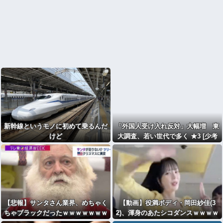
新幹線というモノに初めて乗るんだ
「外国人受け入れ反対」大幅増 東
けど
大調査、若い世代で多く ★3 [少考
さん★]
【悲報】サンタさん業界、めちゃく
【動画】役満ボディ・岡田紗佳(3
ちゃブラックだったｗｗｗｗｗｗｗ
2)、渾身のあたシコダンスｗｗｗｗ
ｗｗ