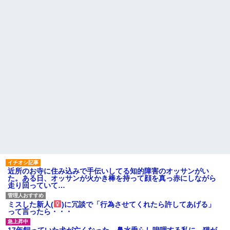
を渡した。その後は店員が無表
を頼ってくる
情になり、マスターも…
初めての子供でてんてこ舞い
「2年間、たぶん1日4回は握っ
の我が家にトメが月イチで泊ま
てた」ラスベガスで買った3,000
りに来る。知らぬ間に「トメの
円のキーホルダーを調べたら
部屋」までできてた。ママン大
好き夫に抗議したら怒り狂うだ
【驚愕】 社長「役立たずの中
ろうな…
年社員解雇したら若手もみんな
辞めてしまった…」
主な税金の成り立ちを調べて
みたよ
ハードオフに売っていた4万
4000円のフィギュアがヤバすぎ
るｗｗｗｗｗｗ「こんな高い
の？ｗｗ」「逆に超安い」
私「ちょっと、人の家の金庫
触らないでよ！」キチママ『そ
こに金庫があったから、開けて
みようとしただけ☆』義兄「泥
は出てけ！二度と来るな！」結
果・・・
私「初めて飲む味だけどなん
のお茶？」彼「ちっ！」私「」
近所のお寺に住み込みで手伝いしてる知的障害のオッサンがい
【GIF】JSのカンチョーワロ
た。ある日、オッサンが火かき棒を持って顔を真っ赤にしながら
タ
走り回っていて…
後続車にクラクションを鳴ら
され彼氏が逆切れ。「何クラク
ション鳴らしてんだ！降りてこ
ミスした新人(
)に冗談で「行為させてくれたら許してあげる」
いよ！」と怒鳴りだし...
って言ったら・・・
【衝撃】報酬100万円超の治験
募集がこちらｗｗｗｗｗ(※画像
17年飼っていた犬が亡くなった。鼻水垂らし嗚咽する私に、猫が