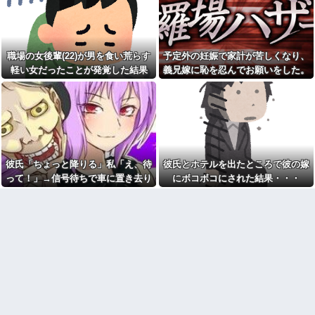
ん。寝ないように社長が椅子を
勝って欲しいスポーツの試合
変えても残る、さらに上司が帰
って私が見ると負けることがす
るのを待って戻ってくる始末…
ごく多い気がしてる
そんなある日、出社すると社内
が騒然としていて・・・
嫁が頻繁に転職するせいで俺
職場の女後輩(22)が男を食い荒らす
予定外の妊娠で家計が苦しくなり、
が職場で恥をかいてる理由がこ
婚約者がDQNなのに学力だけ
れ・・・
は天才だった。そんな婚約者に
軽い女だったことが発覚した結果
義兄嫁に恥を忍んでお願いをした。
対抗心を燃やし続けた私は…
ちいかわ作者さん、総額30億
その返事が予想外すぎて…
超の大豪邸を建てるｗｗｗｗｗ
昔、私はかなり痛いバカガキ
ｗｗｗｗｗｗｗｗｗｗｗｗｗｗ
だった。成績よくて、絵もうま
くて、歌もうまくて、芸プロか
【悲報】パパ活疑惑のおじさ
ら声がかかるほどの美少女だっ
ん、待ち合わせに写真と違う女
たので「私は特別な人間！」と
が来たので逃げようとするも眼
勘違い。→なお現在・・・
鏡を奪われ可哀想なことになっ
ているところを激写されてしま
バブル全盛期の銀行支店長
彼氏「ちょっと降りる」私「え、待
彼氏とホテルを出たところで彼の嫁
う…
「時間単位あたりの賃金はあな
たより高いのだから」
って！」→信号待ちで車に置き去り
にボコボコにされた結果・・・
【衝撃】蓮舫「蓮舫だから叩
いて良いという報道に向き合い
【悲痛】溺れた11歳息子を助
にされ、後続車にクラクションを鳴
ます！」X民「高市だから叩いて
けようと川へ…40歳父親が死
らされてしまい…
良いをやってるのがお前だろ」
亡 息子は母親が救助 愛知
←これ…w w
小３の時、お金を拾ったので
【悲報】へずまりゅう（35）
友人と交番に届けようとしたら
ボランティアのため熊本に行く
「貰ってあげる」と大人２人に
も体調不良で病院に行く
強奪された
チー牛「デブの事豚丼って呼
【警告】職務経歴書の『最初
ぼうぜ！」←これが流行らなか
の5行に書くべきこと』がこれ
った理由
母は小学校の教師だ。母が受
お気に入りの喫茶店のパート
け持ったクラスの女の子が中学
の口臭についてマスターにメモ
でいじめを受けているようで母