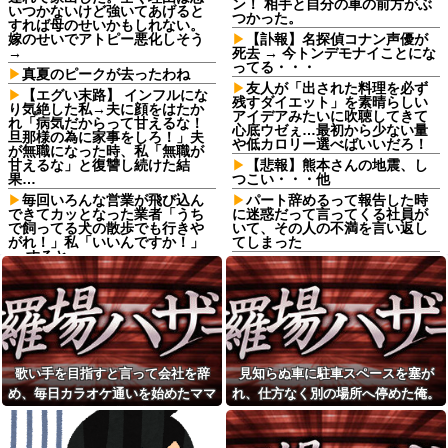
ン！ 相手と自分の車の前方がぶ
いつかないけど強いてあげると
つかった。
すれば母のせいかもしれない。
嫁のせいでアトピー悪化しそう
【訃報】名探偵コナン声優が
→
死去 → 今トンデモナイことにな
ってる・・・
真夏のピークが去ったわね
友人が「出された料理を必ず
【エグい末路】 インフルにな
残すダイエット」を素晴らしい
り気絶した私→夫に顔をはたか
アイデアみたいに吹聴してきて
れ「病気だからって甘えるな！
心底ウゼぇ…最初から少ない量
旦那様の為に家事をしろ！」夫
や低カロリー選べばいいだろ！
が無職になった時、私「無職が
甘えるな」と復讐し続けた結
【悲報】熊本さんの地震、し
果…
つこい・・・他
毎回いろんな営業が飛び込ん
パート辞めるって報告した時
できてカッとなった業者「うち
に迷惑だって言ってくる社員が
で飼ってる犬の散歩でも行きや
いて、その人の不満を言い返し
がれ！」私「いいんですか！」
てしまった
→ すると・・・
【悲報】有田哲平、高田馬場
母が父の長年のフリンを理由
は「嫌いな街ですね」早稲田に
に離婚を要求してきた。父も私
落ちた過去を明かす
も驚いたが母の言い分を聞くと...
【画像】女子アナさん、最新
私「施設育ちの子が成人式の
の保安検査システムで最大の武
ために頑張って貯金してるん
器があらわになってしまうｗｗ
だ」友達「そんなの惨めなだけ
ｗｗｗｗｗｗｗ
じゃない？」→耳を疑う発言は
歌い手を目指すと言って会社を辞
見知らぬ車に駐車スペースを塞が
家では猫を3匹飼っていて夫売
さらに続いて…
で溺愛してるんだけど嫁の可愛
め、毎日カラオケ通いを始めたママ
れ、仕方なく別の場所へ停めた俺。
「男の人生はイージーモー
がり方が常軌を逸してる
友。嫌な予感は見事に当たってしま
気づけばパトカーまで来る騒ぎにな
ド」とか言い出す女性いるけ
周りが止めても会社に寝袋で
ど、そういう女性がハードモー
い…
って…
泊まり込み残業を続ける先輩Aさ
ドなんだって思う...