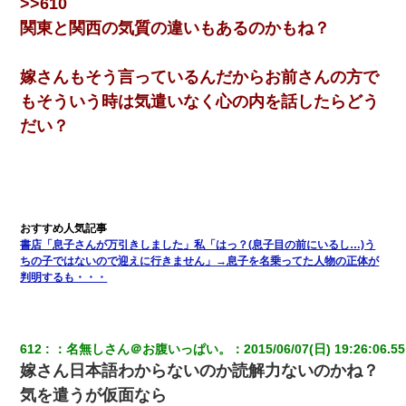
>>610
彼女「うん！！絶対幸せになろうね！！！！」 → ７年後ｗｗ
ｗｗｗ
関東と関西の気質の違いもあるのかもね？
父親がくも膜下出血で突然ﾀﾋ。→母の貯金が0なことが判明。→母
嫁さんもそう言っているんだからお前さんの方で
「私を家に置いてほしい、どうか見捨てないで(土下座」俺・嫁
「…」
もそういう時は気遣いなく心の内を話したらどう
だい？
私が遺産を相続。→それを知った義両親が「旅行代金を出せ！」
「リフォーム費用を負担しろ！」「金の管理は私達がする！」と
浅ましくも集りにきた。
「お前の父ちゃんは自宅警備員」とかからかわれたけど、実はと
んでもない仕事に就いていた
書店「息子さんが万引きしました」私「はっ？(息子目の前にいるし…)う
ちの子ではないので迎えに行きません」→息子を名乗ってた人物の正体が
22歳の頃、父に36歳の男性とお見合いをしてくれと頼まれた。父
判明するも・・・
の親会社の経営者の息子さんだったので、父も喜んで私の写真を
送ったんだが→
612
：
名無しさん＠お腹いっぱい。
：
2015/06/07(日) 19:26:06.55
兄の新しい嫁がやらかしすぎて辛い。当たり前のように実家や姪
の幼稚園に来る
嫁さん日本語わからないのか読解力ないのかね？
気を遣うが仮面なら