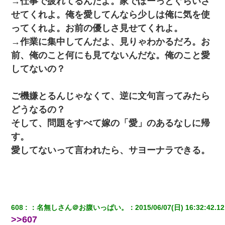
→仕事で疲れてるんだよ。家でぼーっとぐらいさ
せてくれよ。俺を愛してんなら少しは俺に気を使
我が家のガレージに見知らぬ車。俺「もしもし、玄関にもシャッ
ってくれよ。お前の優しさ見せてくれよ。
ターリモコンあるだろ？DOWNのボタン押してｗ」→ 待つこと１
時間弱・・・
→作業に集中してんだよ、見りゃわかるだろ。お
前、俺のこと何にも見てないんだな。俺のこと愛
【衝撃】職場に入って来た綺麗な新人さんに職場を案内すること
してないの？
に → 新人「ドンッ！」私「！？」→ 突然、突き飛ばされて左手
の甲を踏みつけられて…
ご機嫌とるんじゃなくて、逆に文句言ってみたら
宅飲みで女友達の乳を見てしまった・・・
どうなるの？
そして、問題をすべて嫁の「愛」のあるなしに帰
小学生の妹が20代の弟とチューしてるのに、見て見ぬふりの親を
す。
見てから実家を出た。それから15年、妹が弟の子を妊娠したらし
くもう堕胎できない月なんだと母から連絡がきた…｜生活｜ワロ
愛してないって言われたら、サヨーナラできる。
タあんてな
最近うちの庭に知らない男の人がしょっちゅう入ってくる。それ
を職場で愚痴ったら、同僚男性が怒鳴りつけてきた。
608
：
名無しさん＠お腹いっぱい。
：
2015/06/07(日) 16:32:42.12
放置子が病院送りになったらしい → 俺（二度と帰ってくるなよ…
>>607
嫁を半身不随にしやがった恨みは、正直こんなもんじゃ晴れな