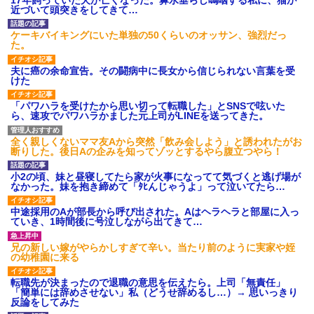
あり)
近づいて頭突きをしてきて…
【ネット騒然】惨殺されたタ
ワマン頂き女子のこの動画、す
ケーキバイキングにいた単独の50くらいのオッサン、強烈だっ
げえええええｗｗｗｗｗｗｗｗ
た。
ｗｗｗ
【愕然】白のクラウン俺氏、
夫に癌の余命宣告。その闘病中に長女から信じられない言葉を受
高速道路左車線を制限速度で走
けた
った結果wwwwwwwwwwww
百年の恋12-899 食べた量を
「パワハラを受けたから思い切って転職した」とSNSで呟いた
張り合ってくる
ら、速攻でパワハラかました元上司がLINEを送ってきた。
【悲報】佐藤輝明・・・２軍
でも盛大にやらかす←あまり悲
全く親しくないママ友Aから突然「飲み会しよう」と誘われたがお
しませないでくれ
断りした。後日Aの企みを知ってゾッとするやら腹立つやら！
小2の頃、妹と昼寝してたら家が火事になってて気づくと逃げ場が
なかった。妹を抱き締めて「ﾀﾋんじゃうよ」って泣いてたら…
中途採用のAが部長から呼び出された。Aはヘラヘラと部屋に入っ
ていき、1時間後に号泣しながら出てきて…
兄の新しい嫁がやらかしすぎて辛い。当たり前のように実家や姪
の幼稚園に来る
転職先が決まったので退職の意思を伝えたら。上司「無責任」
「簡単には辞めさせない」私（どうせ辞めるし…）→ 思いっきり
反論をしてみた