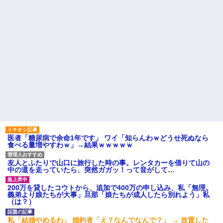
医者「糖尿病で余命1年です」 ワイ「知らんわｗどうせ死ぬなら
食べる量増やすわｗ」→結果ｗｗｗｗｗ
友人とふたりで山口に旅行した時の事。レンタカーを借りて山の
中の道を走っていたら、突然ガガッ！って音がして…
200万を貸したコウトから、追加で400万の申し込み、私「無理。
義弟より娘たちが大事」旦那「娘たちが成人したら別れよう」私
（は？）
私「結婚やめるわ」 婚約者「え？なんでなんで？」 → 放置した