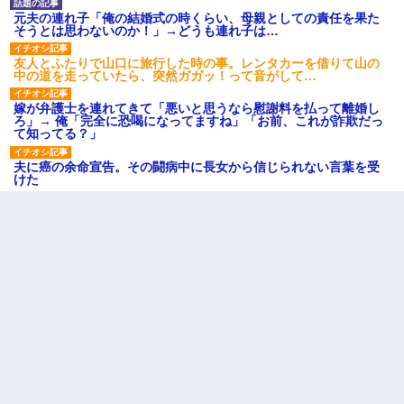
元夫の連れ子「俺の結婚式の時くらい、母親としての責任を果た
そうとは思わないのか！」→どうも連れ子は…
友人とふたりで山口に旅行した時の事。レンタカーを借りて山の
中の道を走っていたら、突然ガガッ！って音がして…
嫁が弁護士を連れてきて「悪いと思うなら慰謝料を払って離婚し
ろ」→ 俺「完全に恐喝になってますね」「お前、これが詐欺だっ
て知ってる？」
夫に癌の余命宣告。その闘病中に長女から信じられない言葉を受
けた