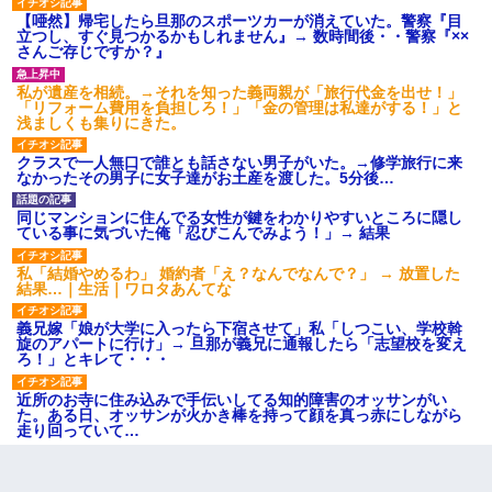
【唖然】帰宅したら旦那のスポーツカーが消えていた。警察『目
立つし、すぐ見つかるかもしれません』→ 数時間後・・警察『××
さんご存じですか？』
私が遺産を相続。→それを知った義両親が「旅行代金を出せ！」
「リフォーム費用を負担しろ！」「金の管理は私達がする！」と
浅ましくも集りにきた。
クラスで一人無口で誰とも話さない男子がいた。→修学旅行に来
なかったその男子に女子達がお土産を渡した。5分後…
同じマンションに住んでる女性が鍵をわかりやすいところに隠し
ている事に気づいた俺「忍びこんでみよう！」→ 結果
私「結婚やめるわ」 婚約者「え？なんでなんで？」 → 放置した
結果…｜生活｜ワロタあんてな
義兄嫁「娘が大学に入ったら下宿させて」私「しつこい、学校斡
旋のアパートに行け」→ 旦那が義兄に通報したら「志望校を変え
ろ！」とキレて・・・
近所のお寺に住み込みで手伝いしてる知的障害のオッサンがい
た。ある日、オッサンが火かき棒を持って顔を真っ赤にしながら
走り回っていて…