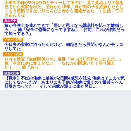
小学生の妹が20代の弟とチューしてるのに、見て見ぬふりの親を
見てから実家を出た。それから15年、妹が弟の子を妊娠したらし
くもう堕胎できない月なんだと母から連絡がきた…｜生活｜ワロ
タあんてな
嫁が弁護士を連れてきて「悪いと思うなら慰謝料を払って離婚し
ろ」→ 俺「完全に恐喝になってますね」「お前、これが詐欺だっ
て知ってる？」
今日夫の実家に泊ったんだけど、朝起きたら股間がなんかモッコ
リしてた
ＤＮＡ検査『血縁関係０％』旦那「やっぱり托卵だったんだ…」
嫁「本当に身に覚えがない」「なにかの間違いだ！取り違え
だ！」→ 嫁「あっ」
【戦争】不妊の俺嫁に弟嫁が2日間4歳児を託児 俺嫁はそこまで気
にしてなかったが、あまりにも子供が俺嫁に懐くので最後らへん
顔引きつってた → そして弟嫁が迎えに来た翌日…