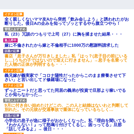
全く親しくないママ友Aから突然「飲み会しよう」と誘われたがお
断りした。後日Aの企みを知ってゾッとするやら腹立つやら！
私（23）冗談のつもりで上司（27）に胸を揉ませた結果・・・
嫁に不倫されたから嫁と不倫相手に1000万の慰謝料請求した
書店「息子さんが万引きしました」私「はっ？(息子目の前にいる
し…)うちの子ではないので迎えに行きません」→息子を名乗って
た人物の正体が判明するも・・・
義兄嫁が義実家で「コロナ陽性だったからこのまま療養させて下
さい」と言い出してド修羅場になった
ずっとニートだと思ってた同居の義弟が投資で旦那より稼いでる
とか知らなかった…
9月に付き合い始めたけどこの、この人と結婚はないわと判断して
別れた。その元彼が交通事故で重体になっているらしく…
小学生の息子が急に様子がおかしくなった。私「理由を聞いても
『わかんない！』って怒鳴り付けてくるし、困っってる」旦那
「話してみるよ」→ 後日・・・