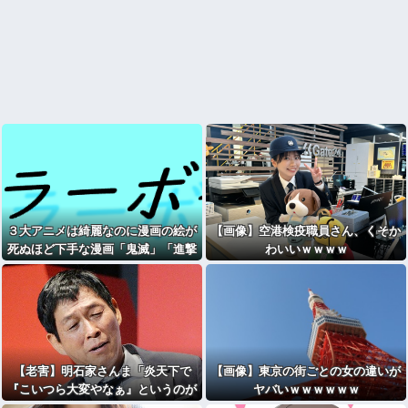
３大アニメは綺麗なのに漫画の絵が
【画像】空港検疫職員さん、くそか
死ぬほど下手な漫画「鬼滅」「進撃
わいいｗｗｗｗ
の巨人」
【老害】明石家さんま「炎天下で
【画像】東京の街ごとの女の違いが
『こいつら大変やなぁ』というのが
ヤバいｗｗｗｗｗｗ
高校野球の良さ。ナイターが当たり