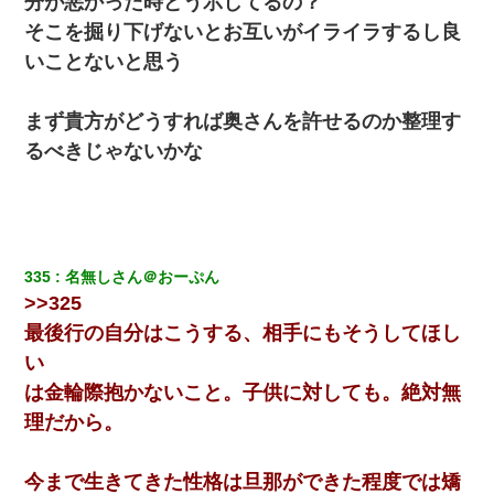
分が悪かった時どう示してるの？
は」上司「言い訳しない！」→結果ｗｗｗｗｗ
そこを掘り下げないとお互いがイライラするし良
いことないと思う
アパートのドアに『ハンザイ者！この人はさいあくの人です』と
張り紙が！大家「面倒はごめんだよ」私「はあ」→警察に行き、
見回りで犯人が捕まったが、それが…｜生活｜ヌルポあんてな
まず貴方がどうすれば奥さんを許せるのか整理す
るべきじゃないかな
妻「ずっと好きだった人と一緒になりたいから、わかれてくださ
い」→離婚後、娘と実家で生活してると…
新卒の女性社員に1年半ストーカーされていた。俺「マジで怖い」
上司「話をしてみる」→女性社員「実は10数年前に…」
335
名無しさん＠おーぷん
>>325
32歳ワイ、34歳の可愛い女と付き合うも現実を知ってしまい無事
死亡・・・
最後行の自分はこうする、相手にもそうしてほし
い
【衝撃】職場に入って来た綺麗な新人さんに職場を案内すること
は金輪際抱かないこと。子供に対しても。絶対無
に → 新人「ドンッ！」私「！？」→ 突然、突き飛ばされて左手
の甲を踏みつけられて…
理だから。
隣室のお婆ちゃん「下階からの異臭に困ってる、今もすっごく臭
今まで生きてきた性格は旦那ができた程度では矯
い」私「変だなあ～なにも臭わないよ」→ その後。警察『絶対に