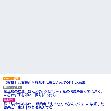
モテない奴確定らしい←お前ら
い。
は勿論わかるよ
カツオのサクにアニサキスら
な？？？？？？？
しき物体発見
【動画】高校生さん、文化祭
【発見】発達っぽい奴の共通
でコーヒーカップを作って大盛
点って『立場を理解できない』
りあがり←なんかどっかで見た
だよな
ことあると話題に
離婚調停中のトメ発言「躾の
大学生ワイ、株で大儲けｗｗ
なってない嫁に虐げられる息子
ｗｗｗｗｗｗｗｗｗｗｗｗｗｗ
が可哀想で可哀想で。私達夫婦
ｗｗｗｗｗｗｗ
は夜も眠れず主人は心臓病で倒
トメ「うちも同居しましょ
れた。嫁子はヒトゴロシだ。逮
う！」夫「分かったよ」私「え
捕して欲しい」
っ…？」→数カ月後、夫が笑顔
姪を預かって高校に通わせる
で語った同居計画の中身にトメ
ことになったら、姪の同級生の
絶句…
親がうちの娘も預かれと
ハードオフに売っていた4万
主な税金の成り立ちを調べて
4000円のフィギュアがヤバすぎ
みたよ
るｗｗｗｗｗｗ「こんな高い
の？ｗｗ」「逆に超安い」
私「ちょっと、人の家の金庫
触らないでよ！」キチママ『そ
【衝撃】女友達から行為中に告白されてOKした結果
こに金庫があったから、開けて
みようとしただけ☆』義兄「泥
は出てけ！二度と来るな！」結
姉旦那の友達「ほんとのパパだよ～」私のお腹を触ってほざく。
果・・・
→思わず手を叩いて振り払ったら…
私「初めて飲む味だけどなん
のお茶？」彼「ちっ！」私「」
私「結婚やめるわ」 婚約者「え？なんでなんで？」 → 放置した
【GIF】JSのカンチョーワロ
結果…｜生活｜ワロタあんてな
タ