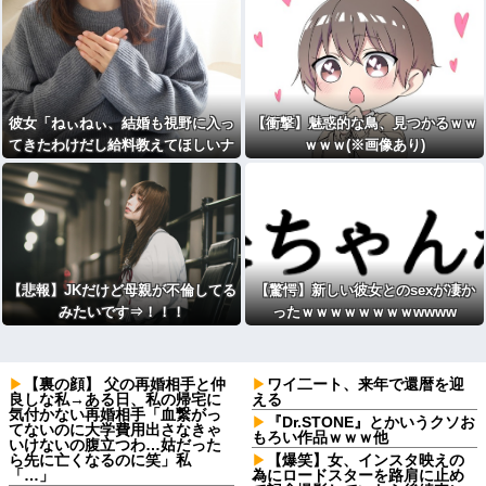
前だとつまらない」
彼女「ねぃねぃ、結婚も視野に入っ
【衝撃】魅惑的な鳥、見つかるｗｗ
てきたわけだし給料教えてほしいナ
ｗｗｗ(※画像あり)
リ」ワイ「16万だよ」⇒結果！
【悲報】JKだけど母親が不倫してる
【驚愕】新しい彼女とのsexが凄か
みたいです⇒！！！
ったｗｗｗｗｗｗｗｗwwww
【裏の顔】 父の再婚相手と仲
ワイ二ート、来年で還暦を迎
良しな私→ある日、私の帰宅に
える
気付かない再婚相手「血繋がっ
『Dr.STONE』とかいうクソお
てないのに大学費用出さなきゃ
もろい作品ｗｗｗ他
いけないの腹立つわ…姑だった
ら先に亡くなるのに笑」私
【爆笑】女、インスタ映えの
「…」
為にロードスターを路肩に止め