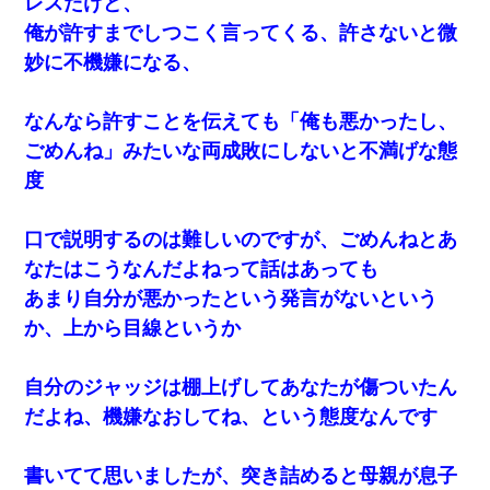
レスだけど、
ワイアラサー主婦、昨晩久しぶりに夫と致した結果ｗｗｗｗｗ
俺が許すまでしつこく言ってくる、許さないと微
妙に不機嫌になる、
小2の頃、妹と昼寝してたら家が火事になってて気づくと逃げ場が
なかった。妹を抱き締めて「ﾀﾋんじゃうよ」って泣いてたら…
なんなら許すことを伝えても「俺も悪かったし、
スマホを与えられて、中学卒業する頃にはすっかり女叩きに洗脳
ごめんね」みたいな両成敗にしないと不満げな態
された弟が、大学進学のために一人暮らししたいと言い出した。
度
【戦争】不妊の俺嫁に弟嫁が2日間4歳児を託児 俺嫁はそこまで気
にしてなかったが、あまりにも子供が俺嫁に懐くので最後らへん
口で説明するのは難しいのですが、ごめんねとあ
顔引きつってた → そして弟嫁が迎えに来た翌日…
なたはこうなんだよねって話はあっても
あまり自分が悪かったという発言がないという
か、上から目線というか
自分のジャッジは棚上げしてあなたが傷ついたん
だよね、機嫌なおしてね、という態度なんです
書いてて思いましたが、突き詰めると母親が息子