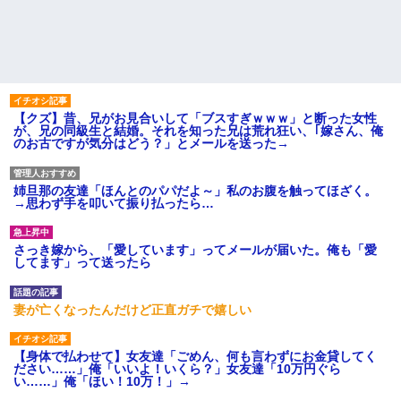
【クズ】昔、兄がお見合いして「ブスすぎｗｗｗ」と断った女性
が、兄の同級生と結婚。それを知った兄は荒れ狂い、｢嫁さん、俺
のお古ですが気分はどう？」とメールを送った→
姉旦那の友達「ほんとのパパだよ～」私のお腹を触ってほざく。
→思わず手を叩いて振り払ったら…
さっき嫁から、「愛しています」ってメールが届いた。俺も「愛
してます」って送ったら
妻が亡くなったんだけど正直ガチで嬉しい
【身体で払わせて】女友達「ごめん、何も言わずにお金貸してく
ださい……」俺「いいよ！いくら？」女友達「10万円ぐら
い……」俺「ほい！10万！」→