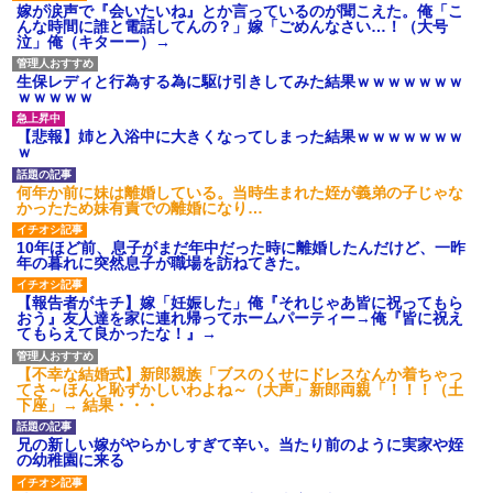
嫁が涙声で『会いたいね』とか言っているのが聞こえた。俺「こ
んな時間に誰と電話してんの？」嫁「ごめんなさい…！（大号
泣」俺（キターー）→
生保レディと行為する為に駆け引きしてみた結果ｗｗｗｗｗｗｗ
ｗｗｗｗｗ
【悲報】姉と入浴中に大きくなってしまった結果ｗｗｗｗｗｗｗ
ｗ
何年か前に妹は離婚している。当時生まれた姪が義弟の子じゃな
かったため妹有責での離婚になり…
10年ほど前、息子がまだ年中だった時に離婚したんだけど、一昨
年の暮れに突然息子が職場を訪ねてきた。
【報告者がキチ】嫁「妊娠した」俺『それじゃあ皆に祝ってもら
おう』友人達を家に連れ帰ってホームパーティー→俺『皆に祝え
てもらえて良かったな！』→
【不幸な結婚式】新郎親族「ブスのくせにドレスなんか着ちゃっ
てさ～ほんと恥ずかしいわよね～（大声」新郎両親「！！！（土
下座」→ 結果・・・
兄の新しい嫁がやらかしすぎて辛い。当たり前のように実家や姪
の幼稚園に来る