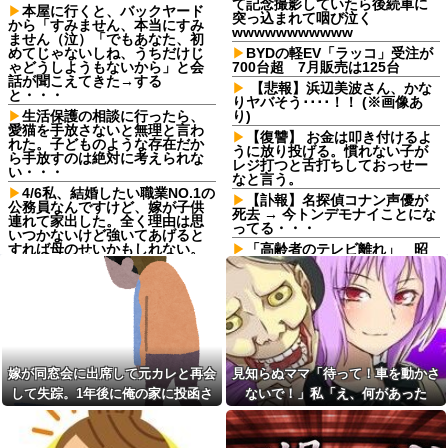
て記念撮影していたら後続車に
本屋に行くと、バックヤード
突っ込まれて咽び泣く
から「すみません、本当にすみ
wwwwwwwwwww
ません（泣）「でもあなた、初
めてじゃないしね、うちだけじ
BYDの軽EV「ラッコ」受注が
ゃどうしようもないから」と会
700台超 7月販売は125台
話が聞こえてきた→する
【悲報】浜辺美波さん、かな
と・・・
りヤバそう････！！ (※画像あ
生活保護の相談に行ったら、
り)
愛猫を手放さないと無理と言わ
【復讐】 お金は叩き付けるよ
れた。子どものような存在だか
うに放り投げる。慣れない子が
ら手放すのは絶対に考えられな
レジ打つと舌打ちしておっせー
い・・・
なと言う。
4/6私、結婚したい職業NO.1の
【訃報】名探偵コナン声優が
公務員なんですけど、嫁が子供
死去 → 今トンデモナイことにな
連れて家出した。全く理由は思
ってる・・・
いつかないけど強いてあげると
すれば母のせいかもしれない。
「高齢者のテレビ離れ」 昭
嫁のせいでアトピー悪化しそう
和の昔はさ 誰もが巨人ファンだ
→
ったでしょ
【緊急】 つけ麺
「子供を作らなきゃよかっ
WWWWWWWWWWWWWWWW
た」思い通りの人生設計になら
WWWWWW
ず妻へ暴言を吐く友人。離婚を
突きつけられ鬱になった友人に
【悲報】 婚約指輪が「たった
かけた『最後の一言』←後味が
の0.3ct」で毎日泣いてる私がヤ
悪すぎて心が痛む
嫁が同窓会に出席して元カレと再会
見知らぬママ「待って！車を動かさ
バすぎる理由がコレｗｗｗｗｗ
20年くらい前だけど当時お付
して失踪。1年後に俺の家に投函さ
ないで！」私「え、何があった
タイミング悪かった。猫を拾
き合いがあった仲間が神社に赤
ったのが年末でそのまま年を越
れたものがこれ...
の！？」→慌てて降りると園長先生
いものを身につけちゃいけない
すことになった
と言ってた
が激怒していて…
今日から業務報告書の「庶