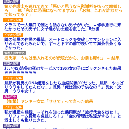
後続車にクラクションを鳴ら
嫁が弁護士を連れてきて「悪いと思うなら慰謝料を払って離婚し
され彼氏が逆切れ。「何クラク
ろ」→ 俺「完全に恐喝になってますね」「お前、これが詐欺だっ
ション鳴らしてんだ！降りてこ
て知ってる？」
いよ！」と怒鳴りだし...
【衝撃】報酬100万円超の治験
クラスで一人無口で誰とも話さない男子がいた。→修学旅行に来
募集がこちらｗｗｗｗｗ(※画像
なかったその男子に女子達がお土産を渡した。5分後…
あり)
【ネット騒然】惨殺されたタ
隣の部屋の住民の母親、オートロックを突破してマンションに入
ワマン頂き女子のこの動画、す
り込んできたみたいで、ずっとドアの前で喚いてて滅茶苦茶うる
げえええええｗｗｗｗｗｗｗｗ
さかった。
ｗｗｗ
【愕然】白のクラウン俺氏、
彼氏家「うちは墨入れるのが伝統だから。お前も彫れ」 → 結果…
高速道路左車線を制限速度で走
った結果wwwwwwwwwwww
わい(42)渋谷の夜のサービスで19の女の子にゴックンさせた結果
百年の恋12-899 食べた量を
ｗｗｗｗｗｗｗｗ
張り合ってくる
【悲報】佐藤輝明・・・２軍
旦那が長男のDNA鑑定をしたら血縁関係0%だった。旦那「やっぱ
でも盛大にやらかす←あまり悲
りウワキしてたんだな…」長男「俺は誰の子供なの？」長女・次
しませないでくれ
男「ウワキ女！」
【衝撃】ヤンキー女に「サせて」って言った結果
私が遺産を相続。→それを知った義両親が「旅行代金を出せ！」
「リフォーム費用を負担しろ！」「金の管理は私達がする！」と
浅ましくも集りにきた。