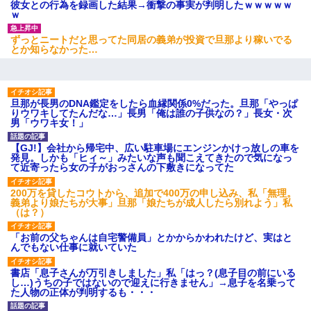
彼女との行為を録画した結果→衝撃の事実が判明したｗｗｗｗｗ
ｗ
ずっとニートだと思ってた同居の義弟が投資で旦那より稼いでる
とか知らなかった…
旦那が長男のDNA鑑定をしたら血縁関係0%だった。旦那「やっぱ
りウワキしてたんだな…」長男「俺は誰の子供なの？」長女・次
男「ウワキ女！」
【GJ!】会社から帰宅中、広い駐車場にエンジンかけっ放しの車を
発見。しかも「ヒィ～」みたいな声も聞こえてきたので気になっ
て近寄ったら女の子がおっさんの下敷きになってた
200万を貸したコウトから、追加で400万の申し込み、私「無理。
義弟より娘たちが大事」旦那「娘たちが成人したら別れよう」私
（は？）
「お前の父ちゃんは自宅警備員」とかからかわれたけど、実はと
んでもない仕事に就いていた
書店「息子さんが万引きしました」私「はっ？(息子目の前にいる
し…)うちの子ではないので迎えに行きません」→息子を名乗って
た人物の正体が判明するも・・・