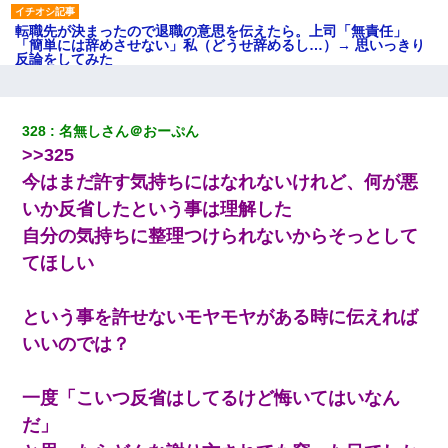
転職先が決まったので退職の意思を伝えたら。上司「無責任」
「簡単には辞めさせない」私（どうせ辞めるし…）→ 思いっきり
反論をしてみた
10年ほど前、息子がまだ年中だった時に離婚したんだけど、一昨
年の暮れに突然息子が職場を訪ねてきた。
328
名無しさん＠おーぷん
>>325
彼女にプロポーズしてOK貰った俺、告げられた結婚条件にブチ切
今はまだ許す気持ちにはなれないけれど、何が悪
れて無事婚約破棄・・・
いか反省したという事は理解した
自分の気持ちに整理つけられないからそっとして
【唖然】帰宅したら旦那のスポーツカーが消えていた。警察『目
立つし、すぐ見つかるかもしれません』→ 数時間後・・警察『××
てほしい
さんご存じですか？』
という事を許せないモヤモヤがある時に伝えれば
テレワーク上司「会議中はカメラ付けろ！」女社員「え、事前連
絡無しは無理」上司「いいから付けろ！」→
いいのでは？
[緊急]ベロベロの女に声をかけて行為してきた結果
一度「こいつ反省はしてるけど悔いてはいなん
だ」
生保レディと行為する為に駆け引きしてみた結果ｗｗｗｗｗｗｗ