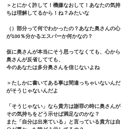
200万を貸したコウトから、追加で400万の申し込み、私「無理。
＞とにかく許して！機嫌なおして！あなたの気持
義弟より娘たちが大事」旦那「娘たちが成人したら別れよう」私
（は？）
ちは理解してるから！ね？みたいな
【画像】女上司(30)「終電なくなったね…部屋くる？」ワイ「行
（）部分って何でわかったの？あなた奥さんの心
きます！」
が100％分かるエスパーか何かなの？
13歳娘が元嫁のところから逃げてきた。どう扱ったらいいのかわ
からない
仮に奥さんが本当にそう思ってなくても、心から
奥さんが反省してても、
彼女との行為を録画した結果→衝撃の事実が判明したｗｗｗｗｗ
ｗ
今のあなたは多分奥さんを信じないよね
最近うちの庭に知らない男の人がしょっちゅう入ってくる。それ
＞たしかに書いてある事は間違っちゃいないんだ
を職場で愚痴ったら、同僚男性が怒鳴りつけてきた。
がそうじゃないんだよ
【衝撃】婚約者「兄と結婚はするけど嫁入りするわけじゃない。
お互い干渉はしないようにしましょう」→ その後に結納金の話を
「そうじゃない」なら貴方は謝罪の時に奥さんが
したので、母が・・・
その気持ちをどう示せば満足なのかな？
また「自分は出来ている」と言っている貴方は自
上司「何なの、この書類！！」私「あの‥」上司「今は私が話し
てるの！」私「ですから」上司「黙って聞きなさい！」私「それ