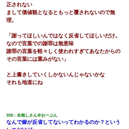
窓とドアを開けないで』
正されない
まして価値観となるともっと覆されないので無
ホテルに泊まったんだけど従業員が最悪だった。折角の旅行で何
理。
故私が怒鳴られなきゃいけなかったのだ
「謝ってほしいんではなく反省してほしいだけ。
ＤＮＡ検査『血縁関係０％』旦那「やっぱり托卵だったんだ…」
嫁「本当に身に覚えがない」「なにかの間違いだ！取り違え
なので言葉での謝罪は無意味
だ！」→ 嫁「あっ」
謝罪の言葉を軽々しく使われすぎてあなたからの
その言葉には重みがない」
嫁に不倫されたから嫁と不倫相手に1000万の慰謝料請求した
と上書きしていくしかないんじゃないかな
結婚生活10ヶ月目で嫁から一方的に「もう冷めた」と離婚切り出
された
それも地道にね
友人とふたりで山口に旅行した時の事。レンタカーを借りて山の
中の道を走っていたら、突然ガガッ！って音がして…
「お前の父ちゃんは自宅警備員」とかからかわれたけど、実はと
356
名無しさん＠おーぷん
んでもない仕事に就いていた
なんで嫁が反省してないってわかるのか？という