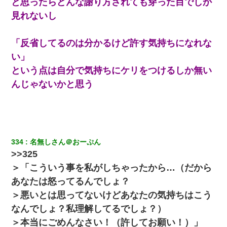
と思ったらどんな謝り方されても穿った目でしか
ｗｗｗｗｗ
見れないし
【ワロタ】姉から「肉食系14才、乳丸出し、毛はうっすら生えか
け」というタイトルで画像が送られてきた
「反省してるのは分かるけど許す気持ちになれな
い」
彼女(美人女医)にネックレスをプレゼント。「こんな安物を渡すく
という点は自分で気持ちにケリをつけるしか無い
らいなら、渡さないほうがマシだからね」→ ６０万したと話した
ら・・・
んじゃないかと思う
嫁が弁護士を連れてきて「悪いと思うなら慰謝料を払って離婚し
ろ」→ 俺「完全に恐喝になってますね」「お前、これが詐欺だっ
て知ってる？」
334
名無しさん＠おーぷん
朝起きたら嫁がいなかった。俺（嫁も嫁実家も電話に出ない…不
>>325
安だ）→ 仕事を早退して帰宅すると、嫁と嫁両親と知らない男が
２人・・・
＞「こういう事を私がしちゃったから…（だから
あなたは怒ってるんでしょ？
子供の頃、母の弟にイタズラされてて中学に入ってから関係を持
＞悪いとは思ってないけどあなたの気持ちはこう
ってしまった。拒絶したら「全部バラしてやる」と脅迫されたの
で両親に全部話した。
なんでしょ？私理解してるでしょ？）
＞本当にごめんなさい！（許してお願い！）」