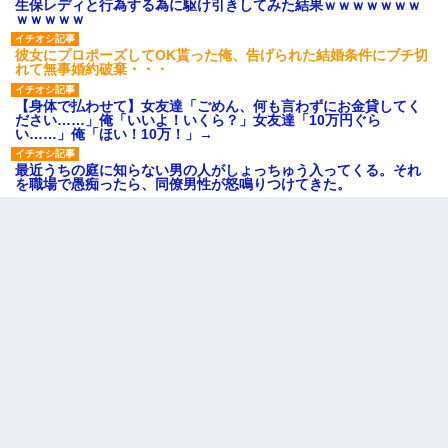
生保レディと行為する為に駆け引きしてみた結果ｗｗｗｗｗｗｗ
ｗｗｗｗｗ
彼女にプロポーズしてOK貰った俺、告げられた結婚条件にブチ切
れて無事婚約破棄・・・
【身体で払わせて】女友達「ごめん、何も言わずにお金貸してく
ださい……」俺「いいよ！いくら？」女友達「10万円ぐら
い……」俺「ほい！10万！」→
最近うちの庭に知らない男の人がしょっちゅう入ってくる。それ
を職場で愚痴ったら、同僚男性が怒鳴りつけてきた。