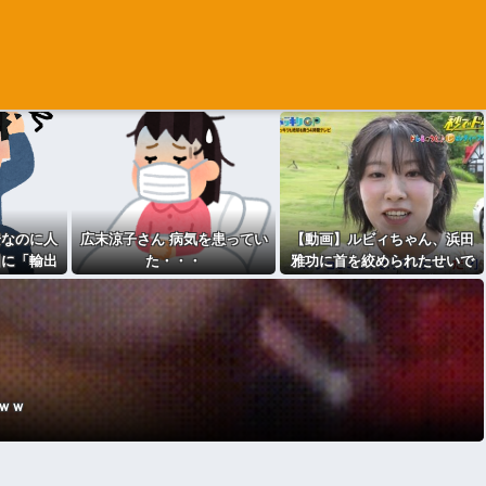
安なのに人
広末涼子さん 病気を患ってい
【動画】ルビィちゃん、浜田
国に「輸出
た・・・
雅功に首を絞められたせいで
没ｗｗｗ
段々おかしな仕事が増える
ｗｗ