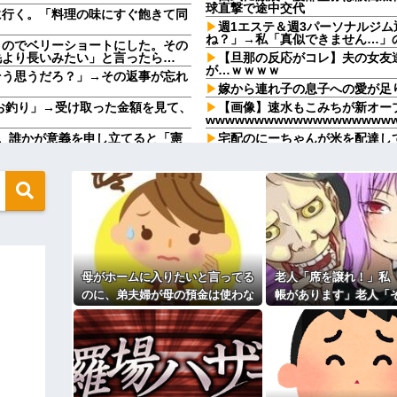
球直撃で途中交代
に行く。「料理の味にすぐ飽きて同
週1エステ＆週3パーソナルジ
ね？」→私「真似できません…」
うのでベリーショートにした。その
毛より長いみたい」と言ったら…
【旦那の反応がコレ】夫の女友
が…ｗｗｗｗ
そう思うだろ？」→その返事が忘れ
嫁から連れ子の息子への愛が足
、お釣り」→受け取った金額を見て、
【画像】速水もこみちが新オープ
wwwwwwwwwwwwwwwwwww
。誰かが意義を申し立てると「憲
宅配のにーちゃんが米を配達し
..
「おすそ分けなら五キロで良いんだ
飲んでいたらピンポーン→結果
メと二世帯住宅を建て、「２F(夫婦
束をしたが、早速破って2Fに上
なんなのよ！！！すごいわ掃除
【ネット史】「鏡の中のアクト
間に、後ろに並んでいた外国人風の
終わらなかったのか
（うっぜぇ。引き落としキャンセ
【胸糞】「食に執着がない」自
クソ男「専業主婦は昼間寝てら
←これが流行らなかった理由
ーもん。どうせ暇でしょ？俺のＤ
ｗｗｗｗｗｗｗｗｗ
母がホームに入りたいと言ってる
老人「席を譲れ！」私
【驚愕】養育費を払い続けた結
ますか？」ワイ喪主「直葬で(即
れｗｗｗｗ
のに、弟夫婦が母の預金は使わな
帳があります」老人「
職場で電話を取った新入社員の
いでと言ってきた。我が弟ながら
係ない！」→暴言を浴
82kgにwwwwwwww
けたことがあった
情けなくて溜息が出る
直後、周囲が動き出
るのか分かんない奴はモテない奴確定
既婚女性が夫に夕飯も用意せず
？？？
時には帰宅してるんだけど
地も、財産はすべて私が継ぐ。相続
主な税金の成り立ちを調べてみ
 → 数年後、復讐のチャンスが