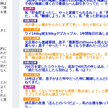
【戦争】不妊の俺嫁に弟嫁が2日間4歳児を託児 俺嫁
結婚は
子供が俺嫁に懐くので最後らへん顔引きつってた → 
、「諦
女を連
私『貯金貯まったし、やっと家建てられるね！』夫「
た」→私『離婚しよう』夫「えっ」私『使った貯金は
兄の新しい嫁がやらかしすぎて辛い。当たり前のよう
引きと
ワイ144kg彼女98kgデブカップル、1年間毎日行為し
元旦那から復縁要請。息子「最新型のiPhoneも買え
暮らせ」息子「やった＾＾」私（もう手遅れだったん
滅的に
どれだ
旦那が長男のDNA鑑定をしたら血縁関係0%だった。
リギリ
男「俺は誰の子供なの？」長女・次男「ウワキ女！」
やった
名前だ
200万を貸したコウトから、追加で400万の申し込み
「娘たちが成人したら別れよう」私（は？）
、なん
10年ほど前、息子がまだ年中だった時に離婚したんだ
ねてきた。
」とか
をよく
全く親しくないママ友Aから突然「飲み会しよう」と
たと
てゾッとするやら腹立つやら！
かれた
同じ質
姉旦那の友達「ほんとのパパだよ～」私のお腹を触っ
ら…