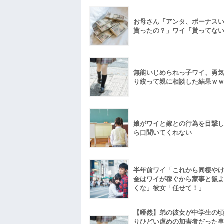
お母さん「アンタ、ボーナス
貰ったの？」ワイ「貰ってな
無能いじめられっ子ワイ、勇
り絞って親に相談した結果ｗ
娘がワイと嫁との行為を目撃
ら口聞いてくれない
半年前ワイ「これから同棲や
金はワイが稼ぐから家事と飯
くな」彼女「任せて！」
【唖然】弟の彼女が中学生の
りひどい虐めの加害者だった