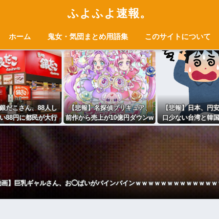
ふよふよ速報。
ホーム
鬼女・気団まとめ用語集
このサイトについて
銀だこさん、88人し
【悲報】名探偵プリキュア、
【悲報】日本、円
い88円に都民が大行
前作から売上が10億円ダウンw
口少ない台湾と韓
ｗｗｗｗｗｗｗｗ
wwwwwwww
額」抜かれ日本沈
動画】巨乳ギャルさん、お◯ぱいがバインバインｗｗｗｗｗｗｗｗｗｗｗｗｗ