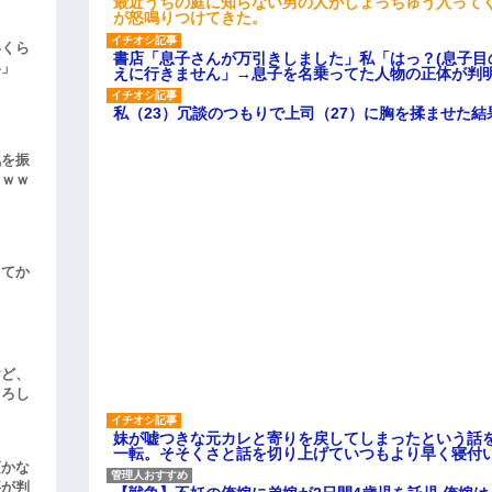
最近うちの庭に知らない男の人がしょっちゅう入って
が怒鳴りつけてきた。
いくら
書店「息子さんが万引きしました」私「はっ？(息子目
い」
えに行きません」→息子を名乗ってた人物の正体が判
私（23）冗談のつもりで上司（27）に胸を揉ませた結
気を振
ｗｗｗ
してか
けど、
よろし
妹が嘘つきな元カレと寄りを戻してしまったという話
一転。そそくさと話を切り上げていつもより早く寝付
頃かな
事が判