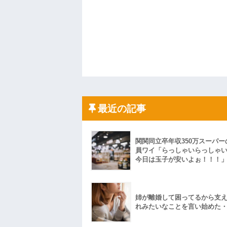
最近の記事
関関同立卒年収350万スーパー
員ワイ「らっしゃいらっしゃ
今日は玉子が安いよぉ！！！
姉が離婚して困ってるから支
れみたいなことを言い始めた