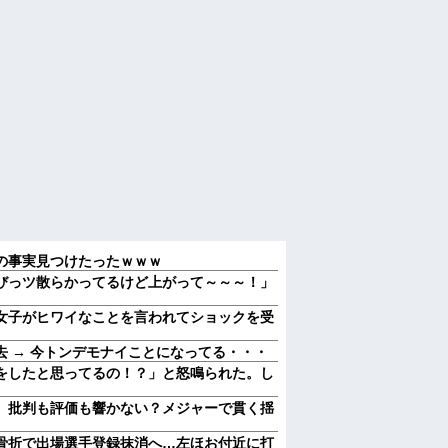
の事実見つけたったｗｗｗ
びっツ散らかってるけど上がって～～～！」
女子がヒワイなことを言われてショックを受
 → 今トンデモナイことになってる・・・
をしたと思ってるの！？」と怒鳴られた。し
 批判も評価も響かない？メジャーで貫く揺
骨折で出場選手登録抹消へ…左ほお付近に打