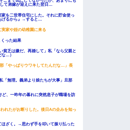
はそこまで気にしてなかったが、あまりにも
そして弟嫁が迎えに来た翌日…
実家を二世帯住宅にした。それに貯金使っ
あげるから』→すると…
に実家や姪の幼稚園に来る
まくった結果
ない貧乏は嫌だ、再婚して」私「なら父親と
だな…）
旦那「やっぱりウワキしてたんだな…」長
、私「無理。義弟より娘たちが大事」旦那
けど、一昨年の暮れに突然息子が職場を訪
誘われたがお断りした。後日Aの企みを知っ
てほざく。→思わず手を叩いて振り払った