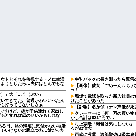
るウトとそれを傍観するトメに生活
牛乳パックの長さ測ったら驚愕
しようとしたら…夫にはとんでもな
【画像】彼女「ごめーん♡ちょ
⇒！！
犬）」犬「…？（ぷい」
職場で電話を取った新入社員の
履いてきてた。普通かわいいぺたん
けたことがあった
子も持ってこないしさぁ…
【訃報】名探偵コナン声優が死去
なんですけど、嫁が子供連れて家出し
クレーマーに「何十万の買い物
げるとすれば母のせいかもしれな
かし合計は9217円で…
村上宗隆「雑音は気にしない」
ある日、私の帰宅に気付かない再婚
るがぬ信念
きゃいけないの腹立つわ…姑だった
西武に激震 渡部聖弥は眼窩底