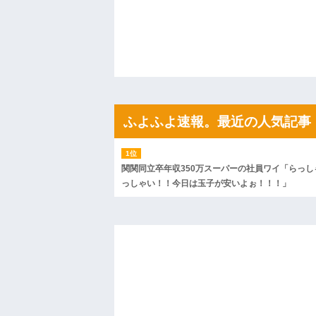
や...
ハードオフに売っていた4万4000円のフ
「こんな高いの？ｗｗ」「逆に超安い」
私「ちょっと、人の家の金庫触らないで
たから、開けてみようとしただけ☆』義兄
果・・・
私「初めて飲む味だけどなんのお茶？」
【GIF】JSのカンチョーワロタ
後続車にクラクションを鳴らされ彼氏が
んだ！降りてこいよ！」と怒鳴りだし...
ふよふよ速報。最近の人気記事
【衝撃】報酬100万円超の治験募集がこち
【ネット騒然】惨殺されたタワマン頂き
ｗｗｗｗｗｗｗｗｗｗ
【愕然】白のクラウン俺氏、高速道路左
関関同立卒年収350万スーパーの社員ワイ「らっし
wwwwwwwwwwww
っしゃい！！今日は玉子が安いよぉ！！！」
百年の恋12-899 食べた量を張り合って
【悲報】佐藤輝明・・・２軍でも盛大に
れ