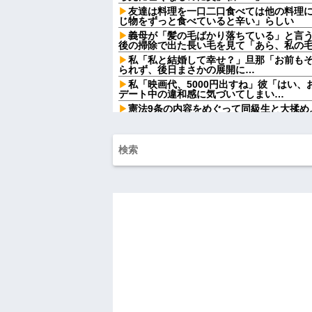
友達は料理を一口二口食べては他の料理
じ物をずっと食べていると辛い」らしい
義母が「髪の毛ばかり落ちている」と言
後の掃除で出た長い毛を見て「あら、私の
私「私と結婚して幸せ？」旦那「お前も
られず、後日まさかの展開に…
私「映画代、5000円出すね」彼「はい
デート中の違和感に気づいてしまい…
憲法9条の内容をめぐって同級生と大揉め
法に逆らうなやハンザイ者www」とかほざき.
【しまった…】 コトメに追い出されたト
のエリア)には絶対に上がらない」という約
が...
ATMで俺が暗証番号を入力し終わった瞬
女がこちらに荷物をばらまきやがった。俺
ル...
チー牛「デブの事豚丼って呼ぼうぜ！」
【悲報】「美人すぎる県警本部長」失職
【衝撃】葬儀屋「火葬プランはどうなさい
答)」→結果ァw w w w w w w w w w
【朗報】寺田心、週6ジム通いで体重62kg→
【画像】このLINEでなんで女が怒って
らしい←お前らは勿論わかるよな？？？？
妹と差をつけて育てられた。妹「家も土
は放棄して」母「うんうん」私「わかった」