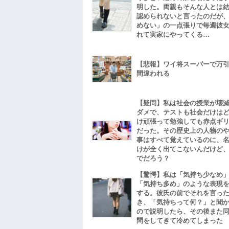
明した。両親もそんな人とは
認められないと言ったのだが
めない」の一点張りで毎週彼
れて実家にやってくる…
【悲報】ワイ将スーパーで万
間違われる
【疑問】私は社会の授業が壊
ダメで、テストも社会だけは
け頑張って勉強しても赤点ギ
だった。その歴史上の人物の
事はすべて覚えているのに、
けが全く出てこないんだけど
でだろう？
【驚愕】私は「気持ち少なめ
「気持ち多め」のような表現
する。彼氏の前でそれを言っ
き、「気持ちって何？」と聞
ので説明したら、その後また
問をしてきて冷めてしまった