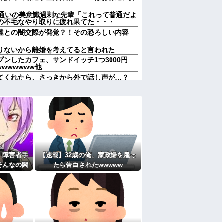
ム通いの美意識過剰な先輩「これって普通だよ
の不毛なやり取りに疲れ果てた・・・
達との闇交際が発覚？！その恐ろしい内容
りないから離婚を考えてると言われた
ンしたカフェ、サンドイッチ1つ3000円
wwwwwww他
てくれたら、さっきから外で話し声が…？
けどなぁ」私(一体誰だよ?!)→夜、友人と
！！！！
レス事件」夫は正しかったのに、なぜ喧嘩は
称するクチャラー義母の汚い食べ方に限界
れていいよなぁ。俺なんか忙しくて寝る暇ね
ＶＤコピっといてよ」
「障害者手
【速報】32歳の俺、家政婦を雇っ
果…元妻の裏切りが判明！！！その理由がこ
そんなの関
たら告白されたwwwww
女子がヒワイなことを言われてショックを受
びせられた
して…
週２で遊びに行くって多いかな？遅くても21
たよ