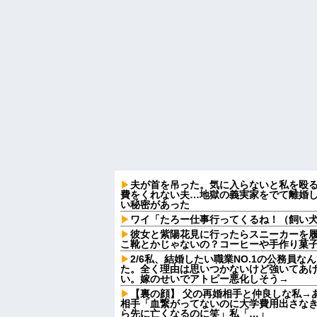
夫が首を吊った。気に入らないと私を殴
費をくれない夫…地獄の義実家をでて離婚
い秘密があった
ワイ「たろー仕事行ってくるね！（飼い
彼女と紫陽花見に行ったらスニーカーを
こ靴とかじゃないの？コーヒーや手作り菓
2/6私、結婚したい職業NO.1の公務員
た。全く理由は思いつかないけど強いてあ
い。嫁のせいでアトピー悪化しそう→
【裏の顔】 父の再婚相手と仲良しな私→
相手「血繋がってないのに大学費用出さな
ら先に亡くなるのに笑」私「…」