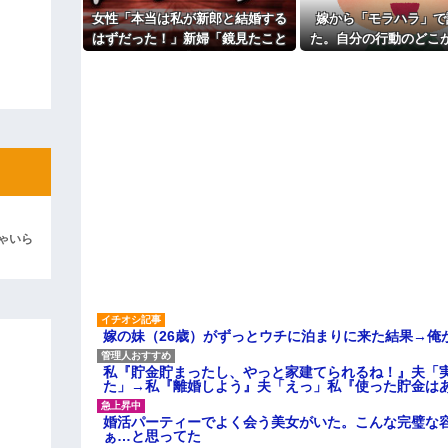
女性「本当は私が新郎と結婚する
嫁から「モラハラ」で
ィギュアがヤバすぎるｗｗｗｗｗｗ
はずだった！」新婦「鏡見たこと
た。自分の行動のどこ
よ！」キチママ『そこに金庫があっ
ある？」→披露宴が一瞬で騒然と
なのかわからないから
「泥は出てけ！二度と来るな！」結
なって…
い
彼「ちっ！」私「」
逆切れ。「何クラクション鳴らして
らｗｗｗｗｗ(※画像あり)
女子のこの動画、すげえええええｗ
車線を制限速度で走った結果
ゃいら
くる
やらかす←あまり悲しませないでく
嫁の妹（26歳）がずっとウチに泊まりに来た結果→俺
私『貯金貯まったし、やっと家建てられるね！』夫「
た」→私『離婚しよう』夫「えっ」私『使った貯金は
婚活パーティーでよく会う美女がいた。こんな完璧な
ぁ…と思ってた