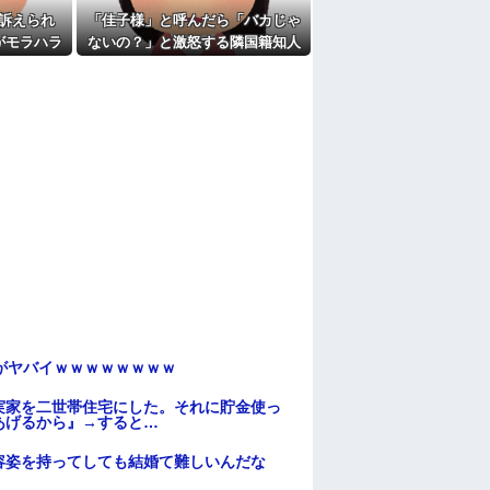
訴えられ
「佳子様」と呼んだら「バカじゃ
がモラハラ
ないの？」と激怒する隣国籍知人
教えてほし
⇒正論で返したら大炎上w
がヤバイｗｗｗｗｗｗｗｗ
実家を二世帯住宅にした。それに貯金使っ
あげるから』→すると…
容姿を持ってしても結婚て難しいんだな