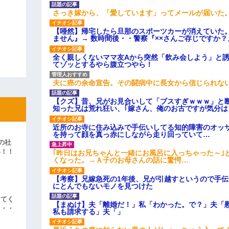
さっき嫁から、「愛しています」ってメールが届いた
【唖然】帰宅したら旦那のスポーツカーが消えていた
ません』→ 数時間後・・警察『××さんご存じですか？
全く親しくないママ友Aから突然「飲み会しよう」と
てゾッとするやら腹立つやら！
夫に癌の余命宣告。その闘病中に長女から信じられな
【クズ】昔、兄がお見合いして「ブスすぎｗｗｗ」と
知った兄は荒れ狂い、｢嫁さん、俺のお古ですが気分
近所のお寺に住み込みで手伝いしてる知的障害のオッ
を持って顔を真っ赤にしながら走り回っていて…
の社
い！！
｢昨日はお兄ちゃんと一緒にお風呂に入っちゃった～｣
くなった。→Ａ子のお母さんの話に驚愕…
」
【考察】兄嫁急死の1年後、兄が引越すというので手
にとんでもないモノを見つけた
えてく
【まぬけ】夫「離婚だ！」私「わかった。で？」夫「
・・・
私も請求する」夫「」