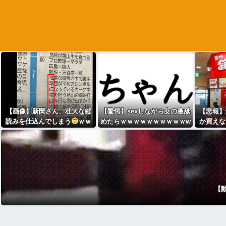
【画像】新聞さん、壮大な縦
【驚愕】sexしながら女の腋舐
【悲報】
読みを仕込んでしまう
ｗｗ
めたらｗｗｗｗｗｗｗｗｗｗw
か買えな
ｗｗｗｗ
www
列ｗｗ
【