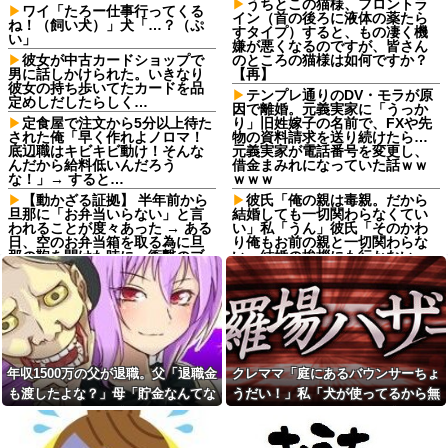
うちとこの猫様、フロントラ
ワイ「たろー仕事行ってくる
イン（首の後ろに液体の薬たら
ね！（飼い犬）」犬「…？（ぷ
すタイプ）すると、もの凄く機
い」
嫌が悪くなるのですが、皆さん
彼女が中古カードショップで
のところの猫様は如何ですか？
男に話しかけられた。いきなり
【再】
彼女の持ち歩いてたカードを品
テンプレ通りのDV・モラが原
定めしだしたらしく…
因で離婚。元義実家に「うっか
定食屋で注文から5分以上待た
り」旧姓嫁子の名前で、FXや先
された俺「早く作れよノロマ！
物の資料請求を送り続けたら…
底辺職はキビキビ動け！そんな
元義実家が電話番号を変更し、
んだから給料低いんだろう
借金まみれになっていた話ｗｗ
な！」→ すると…
ｗｗｗ
【動かざる証拠】 半年前から
彼氏「俺の親は毒親。だから
旦那に「お弁当いらない」と言
結婚しても一切関わらなくてい
われることが度々あった → ある
い」私「うん」彼氏「そのかわ
日、空のお弁当箱を取る為に旦
り俺もお前の親と一切関わらな
那の鞄を開けた時に、衝撃のブ
い。結婚の挨拶にも行かない」
ツを発見してしまう…
私「えっ」
年収1500万の父が退職。父
【高評価】戌神ころねと楽し
「退職金も渡したよな？」母
む『めっちゃカメレオン』の爆
「貯金なんてないよー」父「全
笑プレイ
部なくなったの！？」→予想外
ワイモバイル、オンラインス
の返事に家族騒然となり…
トア誕生感謝祭を開始。認定中
【後編】俺の娘の結婚が破談
古iPhone SE3が3980円、
年収1500万の父が退職。父「退職金
クレママ「庭にあるバウンサーちょ
に。だが彼氏は「2000万の土
Androidも特価
も渡したよな？」母「貯金なんてな
うだい！」私「犬が使ってるから無
地」を購入。こじれた二人は想
【画像】お前らこの超美人容
像以上の修羅場に
いよー」父「全部なくなった
理です」→断った数日後、庭からま
疑者が、整形か否か判定し
担当氏が自分の仕事を把握せ
て！！→画像がこちらw w w w
の！？」→予想外の返事に家族騒然
さかの物音が…
ず無駄な指示出すってなに？非
w w w w w w他