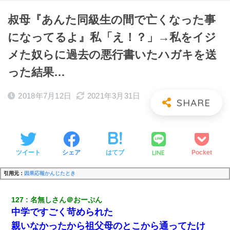
叔母『あんた同級生の間で亡くなった事
になってるよ』私「え！？」→私をイジ
メた奴らに過去の悪行書いたハガキを送
った結果…
2018年7月12日
2021年3月31日
LINE
ツイート
シェア
はてブ
Pocket
引用元：
因果応報かんじたとき
127
名無しさん＠おーぷん
中学ですごく苛められた
親いなかったから祖父母のとこから通ってたけ