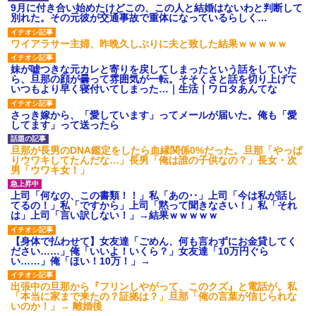
9月に付き合い始めたけどこの、この人と結婚はないわと判断して
別れた。その元彼が交通事故で重体になっているらしく…
ワイアラサー主婦、昨晩久しぶりに夫と致した結果ｗｗｗｗｗ
妹が嘘つきな元カレと寄りを戻してしまったという話をしていた
ら、旦那の顔が曇って雰囲気が一転。そそくさと話を切り上げて
いつもより早く寝付いてしまった…｜生活｜ワロタあんてな
さっき嫁から、「愛しています」ってメールが届いた。俺も「愛
してます」って送ったら
旦那が長男のDNA鑑定をしたら血縁関係0%だった。旦那「やっぱ
りウワキしてたんだな…」長男「俺は誰の子供なの？」長女・次
男「ウワキ女！」
上司「何なの、この書類！！」私「あの‥」上司「今は私が話し
てるの！」私「ですから」上司「黙って聞きなさい！」私「それ
は」上司「言い訳しない！」→結果ｗｗｗｗｗ
【身体で払わせて】女友達「ごめん、何も言わずにお金貸してく
ださい……」俺「いいよ！いくら？」女友達「10万円ぐら
い……」俺「ほい！10万！」→
出張中の旦那から『フリンしやがって、このクズ』と電話が。私
「本当に家まで来たの？証拠は？」旦那「俺の言葉が信じられな
いのか！」→ 離婚後