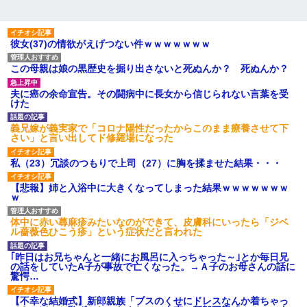
彼女(37)の情欲がえげつない件ｗｗｗｗｗｗｗ
この母親は娘の黒歴史を掘り出さないと死ぬんか？ 死ぬんか？
夫に癌の余命宣告。その闘病中に長女から信じられない言葉を受
けた
義兄嫁が義実家で「コロナ陽性だったからこのまま療養させて下
さい」と言い出してド修羅場になった
私（23）冗談のつもりで上司（27）に胸を揉ませた結果・・・
【悲報】姉と入浴中に大きくなってしまった結果ｗｗｗｗｗｗｗ
ｗ
体中に赤い蕁麻疹みたいなのができて、皮膚科にいったら「ジベ
ル薔薇色ひこう疹」という症状だと言われた
｢昨日はお兄ちゃんと一緒にお風呂に入っちゃった～｣とか毎日兄
の話をしていたA子が事故で亡くなった。→Ａ子のお母さんの話に
驚愕…
【不幸な結婚式】新郎親族「ブスのくせにドレスなんか着ちゃっ