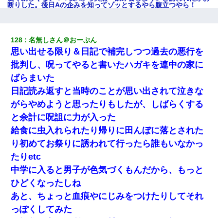
断りした。後日Aの企みを知ってゾッとするやら腹立つやら！
元夫の連れ子「俺の結婚式の時くらい、母親としての責任を果た
そうとは思わないのか！」→どうも連れ子は…
128
名無しさん＠おーぷん
思い出せる限り＆日記で補完しつつ過去の悪行を
アパートのドアに『ハンザイ者！この人はさいあくの人です』と
批判し、呪ってやると書いたハガキを連中の家に
張り紙が！大家「面倒はごめんだよ」私「はあ」→警察に行き、
見回りで犯人が捕まったが、それが…｜生活｜ヌルポあんてな
ばらまいた
日記読み返すと当時のことが思い出されて泣きな
日航機墜落事故の「ここからは日本語で大丈夫ですよ〜」の絶望
がらやめようと思ったりもしたが、しばらくする
感がヤバイ・・・
と余計に呪詛に力が入った
給食に虫入れられたり帰りに田んぼに落とされた
昨日37歳のおばさんと行為したんだけどめちゃくちゃだった
り初めてお祭りに誘われて行ったら誰もいなかっ
たりetc
私「結婚やめるわ」 婚約者「え？なんでなんで？」 → 放置した
結果…｜生活｜ワロタあんてな
中学に入ると男子が色気づくもんだから、もっと
ひどくなったしね
旦那の元嫁「離婚したとはいえ、私が本来の妻。許可なく結婚す
あと、ちょっと血痕やにじみをつけたりしてそれ
るなんてどういう神経してるの？離婚届を記入して持って来い」
→笑いが止まらなくなり・・・
っぽくしてみた