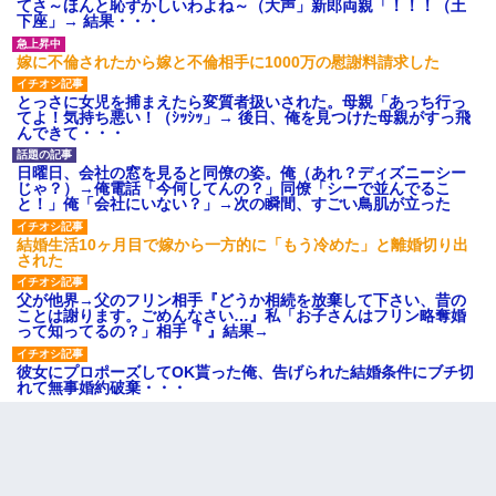
てさ～ほんと恥ずかしいわよね～（大声」新郎両親「！！！（土
下座」→ 結果・・・
嫁に不倫されたから嫁と不倫相手に1000万の慰謝料請求した
とっさに女児を捕まえたら変質者扱いされた。母親「あっち行っ
てよ！気持ち悪い！（ｼｯｼｯ」→ 後日、俺を見つけた母親がすっ飛
んできて・・・
日曜日、会社の窓を見ると同僚の姿。俺（あれ？ディズニーシー
じゃ？）→俺電話「今何してんの？」同僚「シーで並んでるこ
と！」俺「会社にいない？」→次の瞬間、すごい鳥肌が立った
結婚生活10ヶ月目で嫁から一方的に「もう冷めた」と離婚切り出
された
父が他界→父のフリン相手『どうか相続を放棄して下さい、昔の
ことは謝ります。ごめんなさい…』私「お子さんはフリン略奪婚
って知ってるの？」相手『 』結果→
彼女にプロポーズしてOK貰った俺、告げられた結婚条件にブチ切
れて無事婚約破棄・・・