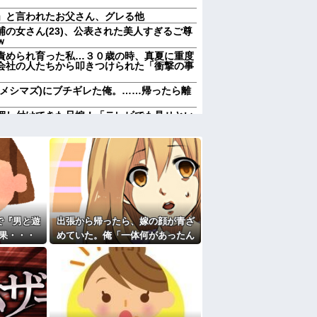
」と言われたお父さん、グレる他
の女さん(23)、公表された美人すぎるご尊
ｗ
責められ育った私…３０歳の時、真夏に重度
会社の人たちから叩きつけられた「衝撃の事
(メシマズ)にブチギレた俺。……帰ったら離
押し付けてきた兄嫁！「テレビでも見せとい
を一気見させた結果……甥っ子が重度の中二
になったんやろ…」と思うコンテンツ
されて、見てない映画のチケ代を奢らされ
よ
「笑える画像・最高な画像」貼っていけｗｗ
前妻の娘に「実の子じゃない！」と訴えた結
で『男と遊
出張から帰ったら、嫁の顔が青ざ
果・・・
めていた。俺「一体何があったん
加齢で＊が緩んだのかチョビッと漏れるように
だ？」嫁「…」→子供たちに話を
かも知れないのに…
聞くと…
すぎて家を出て現在養護施設で暮らしていま
エプロン持って行った方がいいよね」旦那
買うなら今後一切金を出さねぇぞ」私「え