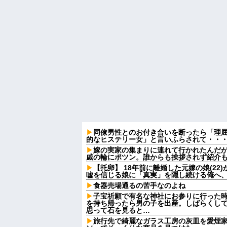
同僚男性とのお付き合いを断ったら「理
的なヒステリー女」と言いふらされて・・
嫁の実家の集まりに連れて行かれたんだ
戚の輪にポツン。誰からも挨拶されず紹介
【托卵】 18年前に離婚した元嫁の娘(2
嘘を信じる娘に「真実」を隠し続ける俺へ
食器売場通るの苦手なのよね
子宝祈願で有名な神社にお参りに行った
を持ち帰ったら男の子を出産。しばらくし
思って石を見ると…
旅行先で綺麗なガラス工房の灰皿を愛煙