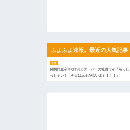
私「ちょっと、人の家の金庫触らないで
たから、開けてみようとしただけ☆』義兄
果・・・
私「初めて飲む味だけどなんのお茶？」
【GIF】JSのカンチョーワロタ
後続車にクラクションを鳴らされ彼氏が
んだ！降りてこいよ！」と怒鳴りだし...
【衝撃】報酬100万円超の治験募集がこち
【ネット騒然】惨殺されたタワマン頂き
ｗｗｗｗｗｗｗｗｗｗ
ふよふよ速報。最近の人気記事
【愕然】白のクラウン俺氏、高速道路左
wwwwwwwwwwww
百年の恋12-899 食べた量を張り合って
【悲報】佐藤輝明・・・２軍でも盛大に
関関同立卒年収350万スーパーの社員ワイ「らっし
れ
っしゃい！！今日は玉子が安いよぉ！！！」