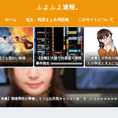
ふよふよ速報。
ホーム
鬼女・気団まとめ用語集
このサイトについて
見ても面白い映画
【悲報】大阪で白昼堂々誘拐
【衝撃】大学生の
事件発生 wwwwwwwwwwww
た小学生と大人に
wwwwwwwwwwwwwwwwww
再会し結婚した男
wwwwww
ちゃ叩かれてしま
ｗ(※画像あ
【画像】弱者男性が興奮しそうなお天気キャスター姫、見つかるｗｗｗｗｗｗ