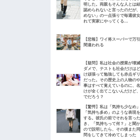
明した。両親もそんな人とは
認められないと言ったのだが
めない」の一点張りで毎週彼
れて実家にやってくる…
【悲報】ワイ将スーパーで万
間違われる
【疑問】私は社会の授業が壊
ダメで、テストも社会だけは
け頑張って勉強しても赤点ギ
だった。その歴史上の人物の
事はすべて覚えているのに、
けが全く出てこないんだけど
でだろう？
【驚愕】私は「気持ち少なめ
「気持ち多め」のような表現
する。彼氏の前でそれを言っ
き、「気持ちって何？」と聞
ので説明したら、その後また
問をしてきて冷めてしまった