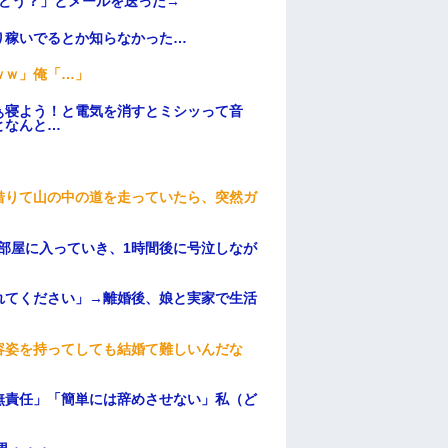
はどう？」とメールを送った→
り稼いでるとか知らなかった…
ｗｗ」俺「…」
ぁ寝よう！と電気を消すとミシッって音
となんと…
借りて山の中の道を走っていたら、突然ガ
部屋に入っていき、1時間後に号泣しなが
れてください」→離婚後、娘と実家で生活
容姿を持ってしても結婚て難しいんだな
無責任」「簡単には辞めさせない」私（ど