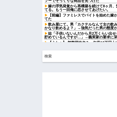
ソーでそっくりな商品を見つけた
嫁の浮気発覚から再構築を続けて8ヶ月、
てる。もう一回俺に恋させてあげたい。
【前編】ファミレスでバイトを始めた嫁が
てた
飲み屋にて。男「カクテルなんて女の飲
かなり飲めるよ？」→強気だった男の態度
姑「子供いないんだから月2万くらい出せ
貯めているんですが…」→義実家の要求に
【うわぁ】 都営団地住み、年収10万円
ｗｗｗｗｗ
【復讐】 ある職業の人材を育成する高校
イジメられて全寮制だから逃げ出すこともでき
AIさん、ドラクエ6を理想的にアニメ化し
ダイアンのじゃない方がユースケさんに
れ
政府「増税」敵「増税すんな！増税メガ
な！社会保障どうなる！」
【画像】令和最新版の剛力彩芽、ワイらにブ
w w w w w w w w w w
【動画】手術中に熊本地震直撃やばすぎ
出張から帰ったら、嫁の顔が青ざめてい
「…」→子供たちに話を聞くと…
ハードオフに売っていた4万4000円のフ
「こんな高いの？ｗｗ」「逆に超安い」