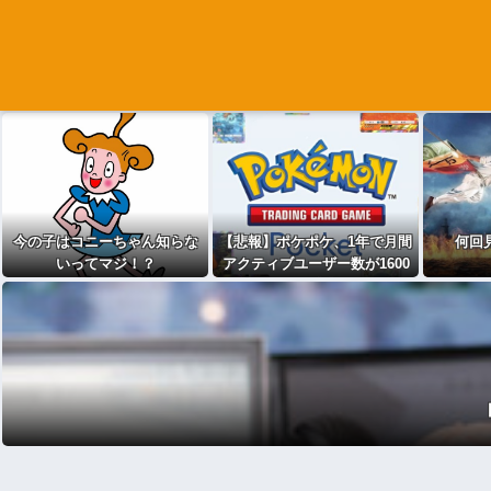
今の子はコニーちゃん知らな
【悲報】ポケポケ、1年で月間
何回
いってマジ！？
アクティブユーザー数が1600
万人減少