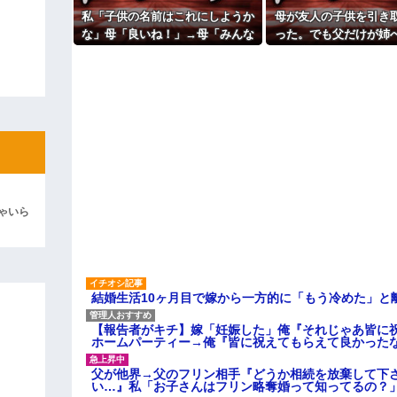
よ！」キチママ『そこに金庫があっ
っ…」
「泥は出てけ！二度と来るな！」結
私「子供の名前はこれにしようか
母が友人の子供を引き
主な税金の成り立ちを調べてみ
な」母「良いね！」→母「みんな
った。でも父だけが姉
彼「ちっ！」私「」
聞いて！ヒントは花の名前よ！」
要求ばかり押し付け
→勝手に発表されて腹が立ち…
逆切れ。「何クラクション鳴らして
らｗｗｗｗｗ(※画像あり)
女子のこの動画、すげえええええｗ
車線を制限速度で走った結果
くる
やらかす←あまり悲しませないでく
ゃいら
結婚生活10ヶ月目で嫁から一方的に「もう冷めた」と
【報告者がキチ】嫁「妊娠した」俺『それじゃあ皆に
ホームパーティー→俺『皆に祝えてもらえて良かった
父が他界→父のフリン相手『どうか相続を放棄して下
い…』私「お子さんはフリン略奪婚って知ってるの？」