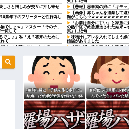
実」に絶句
愛しさと憎しみが交互に押し寄せ
【悲報】思春期の娘に「キモッ
【画像】赤ちゃんを遺棄して逮捕
10歳年下のフリーターと性行為し
顔がこちら⇒ｗｗｗｗｗｗｗｗｗ
「お前は自分に甘い」と家族に
み物でしょｗ」マスター「その子、
の熱中症で救急搬送された結果→
が一変して…
実」に絶句
るでしょ」私「え？将来のために
味噌汁にアレを入れてしまう嫁
呆れて…
婚届がありました
上げると「大変なこと」になるｗｗ
休日に甥っ子をアポなし託児を
てw」と言うので『Gガンダム』
病を発症して家で大暴れｗｗ
に通ってたんだが、体力ないヤツは
なかった→あるイジっ子が自...
「今思えばなんであんなに夢中
てしまう
映画デートの予定をドタキャン
て、これはダメだと思って別れた
なってしまっているという事実←こ
【画像】思わず保存したくなる
ｗｗｗ
ネ！」→政府「減税」敵「減税すん
【修羅場】不妊と判明した夫、
1年前に嫁と「子供を作る条件で」
有給使って旦那に内緒
果ｗｗｗｗ
ッ刺さりまくりと話題にw w w
結婚。だが嫁が子供を作れない体
んでいたら』バレた結
33歳くらいから太ったせいか
なった
だと知ったので離婚へ。
る
相手がどんなパイプ持っている
た。俺「一体何があったんだ？」嫁
高校３年生の女です。家が嫌い
す
ィギュアがヤバすぎるｗｗｗｗｗｗ
旦那の祖父が亡くなった。私「
「余計な出費すんな。そんなもん