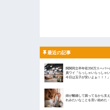
最近の記事
関関同立卒年収350万スーパー
員ワイ「らっしゃいらっしゃ
今日は玉子が安いよぉ！！！
姉が離婚して困ってるから支
れみたいなことを言い始めた