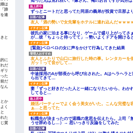
知った兄は荒れ狂い、｢嫁さん、俺のお古ですが気分
結婚は
、「諦
ずっとニートだと思ってた同居の義弟が投資で旦那よ
女を連
友人「酒の勢いで女先輩をホテルに連れ込んだｗｗｗ
彼氏の家に泊まる事になり、ゲームで盛り上がってさ
が…彼「ちょっと待ってて」→勢いよくドアを開ける
引きと
[緊急]ベロベロの女に声をかけて行為してきた結果
友人とふたりで山口に旅行した時の事。レンタカーを
滅的に
ガッ！って音がして…
どれだ
リギリ
中途採用のAが部長から呼び出された。Aはヘラヘラと
やった
ら出てきて…
名前だ
、なん
妻「ずっと好きだった人と一緒になりたいから、わか
してると…
」とか
婚活パーティーでよく会う美女がいた。こんな完璧な
をよく
ぁ…と思ってた
たと
かれた
転職先が決まったので退職の意思を伝えたら。上司「
うせ辞めるし…）→ 思いっきり反論をしてみた
同じ質