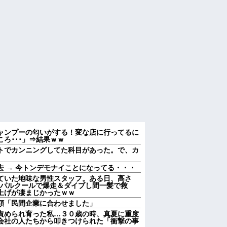
ャンプーの匂いがする！変な店に行ってるに
ろ･･･」⇒結果ｗｗ
トでカンニングしてた科目があった。で、カ
 → 今トンデモナイことになってる・・・
ていた地味な男性スタッフ。ある日、高さ
をパルクールで爆走＆ダイブし間一髪で救
上げが凄まじかったｗｗ
額「民間企業に合わせました」
責められ育った私…３０歳の時、真夏に重度
会社の人たちから叩きつけられた「衝撃の事