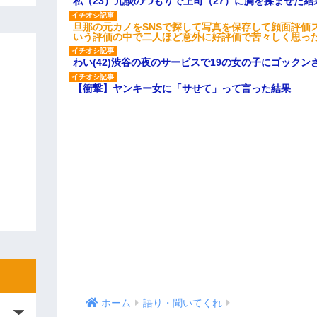
私（23）冗談のつもりで上司（27）に胸を揉ませた結
旦那の元カノをSNSで探して写真を保存して顔面評価
いう評価の中で二人ほど意外に好評価で苦々しく思っ
わい(42)渋谷の夜のサービスで19の女の子にゴック
【衝撃】ヤンキー女に「サせて」って言った結果
ホーム
語り・聞いてくれ