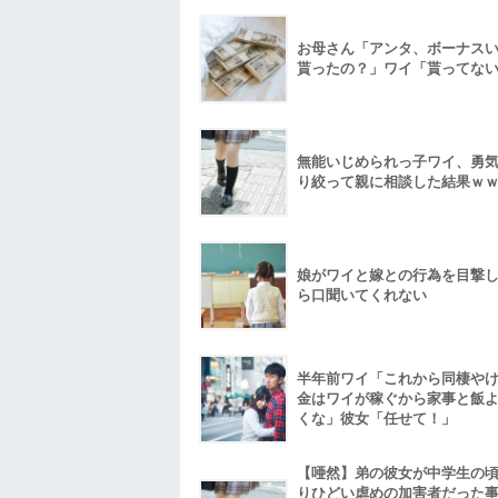
お母さん「アンタ、ボーナス
貰ったの？」ワイ「貰ってな
無能いじめられっ子ワイ、勇
り絞って親に相談した結果ｗ
娘がワイと嫁との行為を目撃
ら口聞いてくれない
半年前ワイ「これから同棲や
金はワイが稼ぐから家事と飯
くな」彼女「任せて！」
【唖然】弟の彼女が中学生の
りひどい虐めの加害者だった