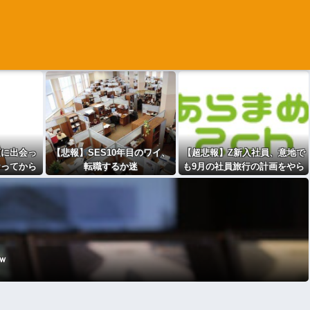
頃に出会っ
【悲報】SES10年目のワイ、
【超悲報】Z新入社員、意地で
なってから
転職するか迷
も9月の社員旅行の計画をやら
、めちゃく
う・・・・・・・・・
ないｗｗｗ
うｗｗｗｗ
り)
ｗ