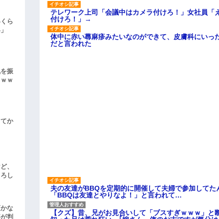
テレワーク上司「会議中はカメラ付けろ！」女社員「
付けろ！」→
いくら
い」
体中に赤い蕁麻疹みたいなのができて、皮膚科にいっ
だと言われた
気を振
ｗｗｗ
してか
けど、
よろし
夫の友達がBBQを定期的に開催して夫婦で参加してた
「BBQは友達とやりなよ！」と言われて…
頃かな
【クズ】昔、兄がお見合いして「ブスすぎｗｗｗ」と
事が判