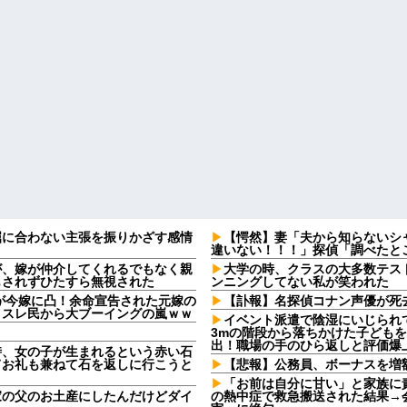
屈に合わない主張を振りかざす感情
【愕然】妻「夫から知らないシ
・
違いない！！！」探偵「調べたとこ
が、嫁が仲介してくれるでもなく親
大学の時、クラスの大多数テス
もされずひたすら無視された
ンニングしてない私が笑われた
2)が今嫁に凸！余命宣告された元嫁の
【訃報】名探偵コナン声優が死去
、スレ民から大ブーイングの嵐ｗｗ
イベント派遣で陰湿にいじられ
3mの階段から落ちかけた子ども
出！職場の手のひら返しと評価爆
時、女の子が生まれるという赤い石
てお礼も兼ねて石を返しに行こうと
【悲報】公務員、ボーナスを増
「お前は自分に甘い」と家族に
家の父のお土産にしたんだけどダイ
の熱中症で救急搬送された結果→