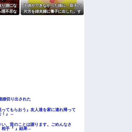
取り姉にな
子供ができなかった姉に、双子の
たよ
へ理不尽な
片方を姉夫婦に養子に出した。す
ていて…
ると、養子に出した子がすごく礼
儀正しくてビックリ
離婚切り出された
祝ってもらおう』友人達を家に連れ帰って
な！』→
さい、昔のことは謝ります。ごめんなさ
相手『 』結果→