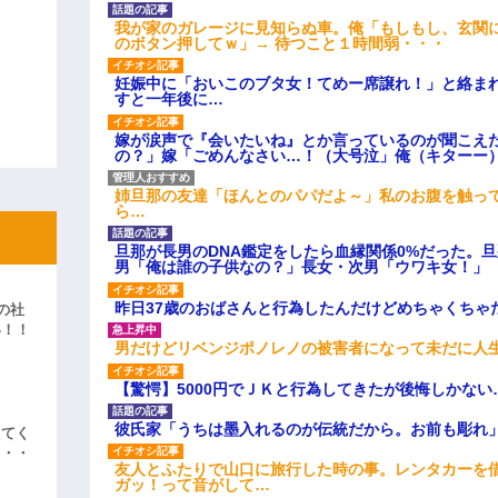
我が家のガレージに見知らぬ車。俺「もしもし、玄関に
のボタン押してｗ」→ 待つこと１時間弱・・・
妊娠中に「おいこのブタ女！てめー席譲れ！」と絡ま
すと一年後に…
嫁が涙声で『会いたいね』とか言っているのが聞こえ
の？」嫁「ごめんなさい…！（大号泣」俺（キターー
姉旦那の友達「ほんとのパパだよ～」私のお腹を触っ
ら…
旦那が長男のDNA鑑定をしたら血縁関係0%だった。
男「俺は誰の子供なの？」長女・次男「ウワキ女！」
昨日37歳のおばさんと行為したんだけどめちゃくちゃ
の社
い！！
男だけどリベンジポノレノの被害者になって未だに人
」
【驚愕】5000円でＪＫと行為してきたが後悔しかない
彼氏家「うちは墨入れるのが伝統だから。お前も彫れ」
えてく
・・・
友人とふたりで山口に旅行した時の事。レンタカーを
ガッ！って音がして…