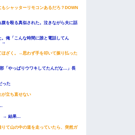
もシャッターリモコンあるだろ？DOWN
れ腹を殴る真似された。泣きながら夫に話
た。俺「こんな時間に誰と電話してん
）→
てほざく。→思わず手を叩いて振り払った
旦那「やっぱりウワキしてたんだな…」長
だった
生が立ち直せない
…
 → 結果…
借りて山の中の道を走っていたら、突然ガ