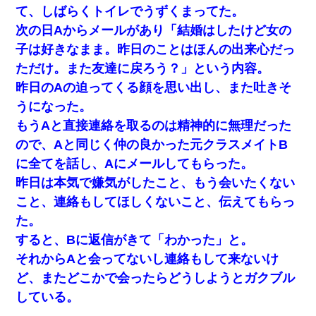
て、しばらくトイレでうずくまってた。
【報告者がキチ】嫁「妊娠した」俺『それじゃあ皆に祝ってもら
次の日Aからメールがあり「結婚はしたけど女の
おう』友人達を家に連れ帰ってホームパーティー→俺『皆に祝え
てもらえて良かったな！』→
子は好きなまま。昨日のことはほんの出来心だっ
ただけ。また友達に戻ろう？」という内容。
ミスした新人(
)に冗談で「行為させてくれたら許してあげる」
昨日のAの迫ってくる顔を思い出し、また吐きそ
って言ったら・・・
うになった。
もうAと直接連絡を取るのは精神的に無理だった
ナンパにほいほい付いていった私、地獄に落ちる
ので、Aと同じく仲の良かった元クラスメイトB
に全てを話し、Aにメールしてもらった。
この母親は娘の黒歴史を掘り出さないと死ぬんか？ 死ぬんか？
昨日は本気で嫌気がしたこと、もう会いたくない
こと、連絡もしてほしくないこと、伝えてもらっ
兄の新しい嫁がやらかしすぎて辛い。当たり前のように実家や姪
の幼稚園に来る
た。
すると、Bに返信がきて「わかった」と。
【衝撃】嫁父の会社に勤続１０年、手取り１４万 → 俺「２２万も
それからAと会ってないし連絡もして来ないけ
らえる会社から誘われた。転職したい」義父「クビ！（激怒」嫁
「離婚！（激怒」
ど、またどこかで会ったらどうしようとガクブル
している。
妹が嘘つきな元カレと寄りを戻してしまったという話をしていた