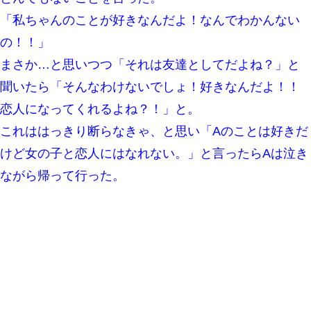
「私ちゃんのことが好きなんだよ！なんでわかんない
婚活パーティーでよく会う美女がいた。こんな完璧な容姿を持っ
てしても結婚て難しいんだなぁ…と思ってた
の！！」
まさか…と思いつつ「それは友達としてだよね？」と
【衝撃】ある工場に配属すると、女の人がみんな退職してしま
う。会社「仕事がハードだし田舎で娯楽も少ないからキツイの
聞いたら「そんなわけないでしょ！好きなんだよ！！
か…」→ 実際は違った
恋人になってくれるよね？！」と。
デパートの外商『私さんだと名乗る女が、ツケで宝石を買おうと
これははっきり断らなきゃ、と思い「Aのことは好きだ
していて…』私「！？」→ 翌日。ママ友たちの様子が微妙におか
しくなり・・・
けど女の子と恋人にはなれない。」と言ったらAは泣き
ながら帰って行った。
父親がくも膜下出血で突然ﾀﾋ。→母の貯金が0なことが判明。→母
「私を家に置いてほしい、どうか見捨てないで(土下座」俺・嫁
「…」
ＤＮＡ検査『血縁関係０％』旦那「やっぱり托卵だったんだ…」
嫁「本当に身に覚えがない」「なにかの間違いだ！取り違え
だ！」→ 嫁「あっ」
彼女との行為を録画した結果→衝撃の事実が判明したｗｗｗｗｗ
ｗ