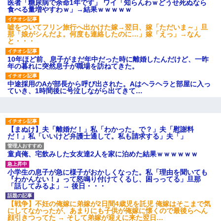
医者「糖尿病で余命1年です」 ワイ「知らんわｗどうせ死ぬなら
は出てけ！二度と来るな！」結
食べる量増やすわｗ」→結果ｗｗｗｗｗ
果・・・
私「初めて飲む味だけどなん
嘘をついてフリン旅行へ出かけた嫁→翌日、嫁「ただいま～」旦
のお茶？」彼「ちっ！」私「」
那「娘がシんだよ。何度も連絡したのに…」嫁「えっ」→なん
【GIF】JSのカンチョーワロ
と・・・
タ
後続車にクラクションを鳴ら
10年ほど前、息子がまだ年中だった時に離婚したんだけど、一昨
され彼氏が逆切れ。「何クラク
年の暮れに突然息子が職場を訪ねてきた。
ション鳴らしてんだ！降りてこ
いよ！」と怒鳴りだし...
中途採用のAが部長から呼び出された。Aはヘラヘラと部屋に入っ
【衝撃】報酬100万円超の治験
ていき、1時間後に号泣しながら出てきて…
募集がこちらｗｗｗｗｗ(※画像
あり)
【ネット騒然】惨殺されたタ
ワマン頂き女子のこの動画、す
げえええええｗｗｗｗｗｗｗｗ
【まぬけ】夫「離婚だ！」私「わかった。で？」夫「慰謝料
ｗｗｗ
だ！」私「いいけど弁護士通して。私も請求する」夫「」
【愕然】白のクラウン俺氏、
高速道路左車線を制限速度で走
童貞俺、宅飲みした女友達2人を家に泊めた結果ｗｗｗｗｗｗ
った結果wwwwwwwwwwww
百年の恋12-899 食べた量を
小学生の息子が急に様子がおかしくなった。私「理由を聞いても
張り合ってくる
『わかんない！』って怒鳴り付けてくるし、困っってる」旦那
【悲報】佐藤輝明・・・２軍
「話してみるよ」→ 後日・・・
でも盛大にやらかす←あまり悲
しませないでくれ
【戦争】不妊の俺嫁に弟嫁が2日間4歳児を託児 俺嫁はそこまで気
にしてなかったが、あまりにも子供が俺嫁に懐くので最後らへん
顔引きつってた → そして弟嫁が迎えに来た翌日…