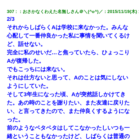
307
：
おさかなくわえた名無しさん＠＼(^o^)／
：
2015/11/19(木) 
隣の部屋の住民の母親、オートロックを突破してマンションに入
り込んできたみたいで、ずっとドアの前で喚いてて滅茶苦茶うる
2/3
さかった。
それからしばらくAは学校に来なかった。みんな
心配して一番仲良かった私に事情を聞いてくるけ
友人とふたりで山口に旅行した時の事。レンタカーを借りて山の
中の道を走っていたら、突然ガガッ！って音がして…
ど、話せない。
完全に私のせいだ…と焦っていたら、ひょっこり
嫁の妹（26歳）がずっとウチに泊まりに来た結果→俺がヤバイｗ
Aが復帰した。
ｗｗｗｗｗｗｗ
でもこっちには来ない。
それは仕方ないと思って、Aのことは気にしない
隣室のお婆ちゃん「下階からの異臭に困ってる、今もすっごく臭
い」私「変だなあ～なにも臭わないよ」→ その後。警察『絶対に
ようにしていた。
窓とドアを開けないで』
そして3年生になった頃、Aが突然話しかけてき
た。あの時のことを謝りたい、また友達に戻りた
妻と同居し始めたときから、よく妻が「どこかで音漏れしてな
い？音楽聞こえる」と言っていて…
い、と言ってきたので、また仲良くするようにな
った。
妻「ずっと好きだった人と一緒になりたいから、わかれてくださ
前のようなベタベタはしてこなかったしいつも一
い」→離婚後、娘と実家で生活してると…
緒ということもなかったけど、しばらくは普通の