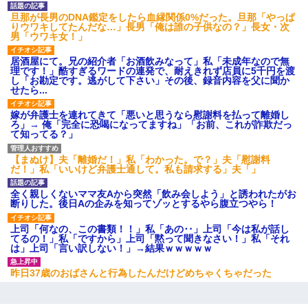
旦那が長男のDNA鑑定をしたら血縁関係0%だった。旦那「やっぱ
りウワキしてたんだな…」長男「俺は誰の子供なの？」長女・次
男「ウワキ女！」
居酒屋にて。兄の紹介者「お酒飲みなって」私「未成年なので無
理です！」酷すぎるワードの連発で、耐えきれず店員に5千円を渡
し「お勘定です。逃がして下さい」その後、録音内容を父に聞か
せたら...
嫁が弁護士を連れてきて「悪いと思うなら慰謝料を払って離婚し
ろ」→ 俺「完全に恐喝になってますね」「お前、これが詐欺だっ
て知ってる？」
【まぬけ】夫「離婚だ！」私「わかった。で？」夫「慰謝料
だ！」私「いいけど弁護士通して。私も請求する」夫「」
全く親しくないママ友Aから突然「飲み会しよう」と誘われたがお
断りした。後日Aの企みを知ってゾッとするやら腹立つやら！
上司「何なの、この書類！！」私「あの‥」上司「今は私が話し
てるの！」私「ですから」上司「黙って聞きなさい！」私「それ
は」上司「言い訳しない！」→結果ｗｗｗｗｗ
昨日37歳のおばさんと行為したんだけどめちゃくちゃだった