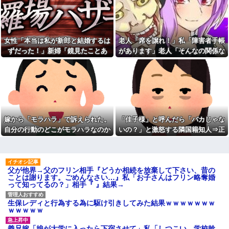
に入れるのを見た人もいるのに
私、怒る母「こんなのスープカ
相手旦那が「証拠は？」と認め
レーじゃない！」→私「作り直
ない…...
す？」→母「捨てるの禁止！」
という逃げ場ゼロで理不尽すぎ
高校の時本当に周囲と合わな
た
くて上手くやれなかった。→飲
女性「本当は私が新郎と結婚するは
老人「席を譲れ！」私「障害者手帳
み会で偶然同じ高校の人と出会
なんなのよ！！！すごいわ掃
った
除！！！！
ずだった！」新婦「鏡見たことあ
があります」老人「そんなの関係な
ドラッグストア勤務中。カー
職場で電話を取った新入社員
る？」→披露宴が一瞬で騒然となっ
い！」→暴言を浴びせられた直後、
ド払いの商品を現金で返金して
の女子がヒワイなことを言われ
て…
周囲が動き出して…
ほしいと言い張る女性客。断っ
てショックを受けたことがあっ
ても引き下がらず、その後まさ
た
かの展開に…
【ネット史】「鏡の中のアク
亡き母からの借金を半分しか
トレス事件」夫は正しかったの
返していない叔父がさらに金を
に、なぜ喧嘩は終わらなかった
貸してほしいと訪ねてきた。完
のか
嫁から「モラハラ」で訴えられた。
「佳子様」と呼んだら「バカじゃな
済するまで貸せないと断ると…
【旦那の反応がコレ】夫の女
自分の行動のどこがモラハラなのか
いの？」と激怒する隣国籍知人⇒正
友達の家に遊びに行ったらア
友達との闇交際が発覚？！その
ルバムに私の写真が飾ってあっ
恐ろしい内容が…ｗｗｗｗ
わからないから教えてほしい
論で返したら大炎上w
た。しかも私が知らない写真
【胸糞】「食に執着がない」
ATMで俺が暗証番号を入力し
自称するクチャラー義母の汚い
終わった瞬間に、後ろに並んで
食べ方に限界
父が他界→父のフリン相手『どうか相続を放棄して下さい、昔の
いた外国人風の女がこちらに荷
クソ男「専業主婦は昼間寝て
ことは謝ります。ごめんなさい…』私「お子さんはフリン略奪婚
物をばらまきやがった。俺（う
られていいよなぁ。俺なんか忙
って知ってるの？」相手『 』結果→
っぜぇ。引き落としキャンセル...
しくて寝る暇ねーもん。どうせ
女芸人の吉住さん（36）メイ
暇でしょ？俺のＤＶＤコピっと
クしたら普通に美人の部類だっ
いてよ」
生保レディと行為する為に駆け引きしてみた結果ｗｗｗｗｗｗｗ
たと判明ｗｗｗｗｗｗｗｗｗ
ｗｗｗｗｗ
気をつけたほうがいい男性の
【衝撃】葬儀屋「火葬プラン
特徴
はどうなさいますか？」ワイ喪
義兄嫁「娘が大学に入ったら下宿させて」私「しつこい、学校斡