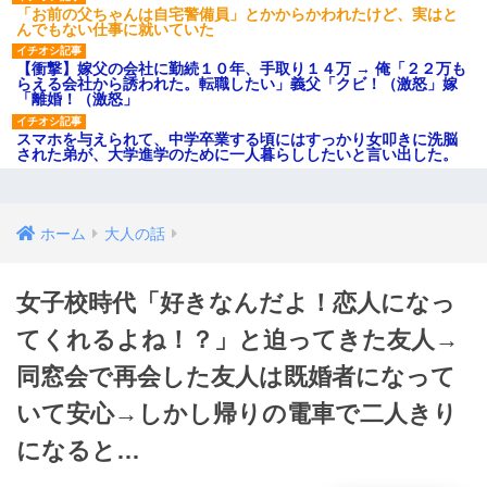
「お前の父ちゃんは自宅警備員」とかからかわれたけど、実はと
んでもない仕事に就いていた
【衝撃】嫁父の会社に勤続１０年、手取り１４万 → 俺「２２万も
らえる会社から誘われた。転職したい」義父「クビ！（激怒」嫁
「離婚！（激怒」
スマホを与えられて、中学卒業する頃にはすっかり女叩きに洗脳
された弟が、大学進学のために一人暮らししたいと言い出した。
ホーム
大人の話
女子校時代「好きなんだよ！恋人になっ
てくれるよね！？」と迫ってきた友人→
同窓会で再会した友人は既婚者になって
いて安心→しかし帰りの電車で二人きり
になると…