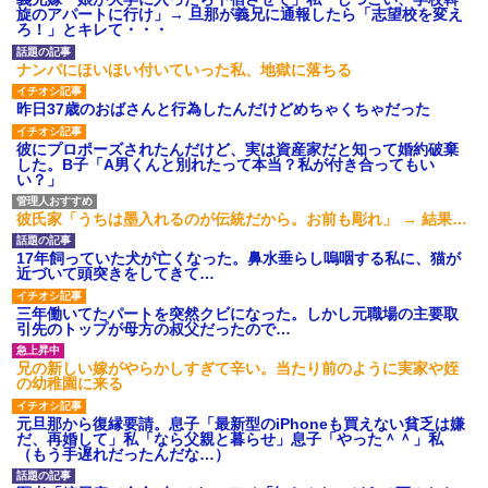
【驚愕】養育費を払い続けた
主「直葬で(即答)」→結果ァw w
旋のアパートに行け」→ 旦那が義兄に通報したら「志望校を変え
結果…元妻の裏切りが判
w w w w w w w w
ろ！」とキレて・・・
明！！！その理由がこれｗｗｗ
【画像】このLINEでなんで女
ｗ
が怒ってるのか分かんない奴は
ナンパにほいほい付いていった私、地獄に落ちる
職場で電話を取った新入社員
モテない奴確定らしい←お前ら
の女子がヒワイなことを言われ
は勿論わかるよ
てショックを受けたことがあっ
昨日37歳のおばさんと行為したんだけどめちゃくちゃだった
な？？？？？？？
た
なぜ自民党批判だけは表現の
既婚女性が夫に夕飯も用意せ
彼にプロポーズされたんだけど、実は資産家だと知って婚約破棄
自由ではないのか
ず週２で遊びに行くって多いか
した。B子「A男くんと別れたって本当？私が付き合ってもい
【悲報】取引先専務「Aを20個
な？遅くても21時には帰宅して
い？」
注文する」 ぼく「いつも1～2
るんだけど
個しか使わないけど本当に20で
主な税金の成り立ちを調べて
あってる？」 取専「あって
彼氏家「うちは墨入れるのが伝統だから。お前も彫れ」 → 結果…
みたよ
る」→結果『こう』なったんだ
がコレワイが悪いん
17年飼っていた犬が亡くなった。鼻水垂らし嗚咽する私に、猫が
か？？？？？？？？
近づいて頭突きをしてきて…
妹と差をつけて育てられた。
妹「家も土地も、財産はすべて
三年働いてたパートを突然クビになった。しかし元職場の主要取
私が継ぐ。相続は放棄して」母
引先のトップが母方の叔父だったので…
「うんうん」私「わかった」 →
数年後、復讐のチャンスがや...
兄の新しい嫁がやらかしすぎて辛い。当たり前のように実家や姪
ハードオフに売っていた4万
の幼稚園に来る
4000円のフィギュアがヤバすぎ
るｗｗｗｗｗｗ「こんな高い
の？ｗｗ」「逆に超安い」
元旦那から復縁要請。息子「最新型のiPhoneも買えない貧乏は嫌
だ、再婚して」私「なら父親と暮らせ」息子「やった＾＾」私
私「ちょっと、人の家の金庫
（もう手遅れだったんだな…）
触らないでよ！」キチママ『そ
こに金庫があったから、開けて
みようとしただけ☆』義兄「泥