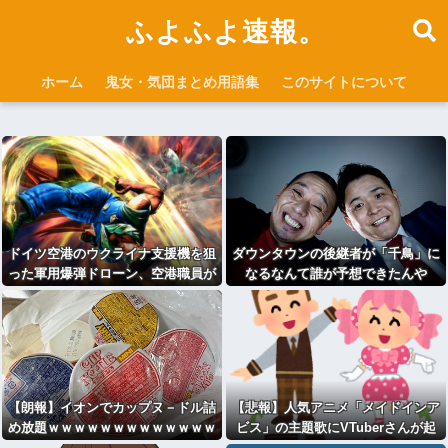
ふよふよ速報。
ホーム
鬼女・気団まとめ用語集
このサイトについて
ドイツ空港のウクライナ支援機を狙
ダウンタウンの後継者が「千鳥」に
った軍用爆弾ドローン、空港職員が
なるなんて誰が予想できたんや
蹴り落として偶然不発に
【朗報】イオンでカップヌ－ドル詰
【悲報】人気アニメ「メイドインア
め放題ｗｗｗｗｗｗｗｗｗｗｗｗｗ
ビス」の主題歌にVTuberさんが起
ｗｗｗｗｗ
用されてまたまたまた炎上、もう何