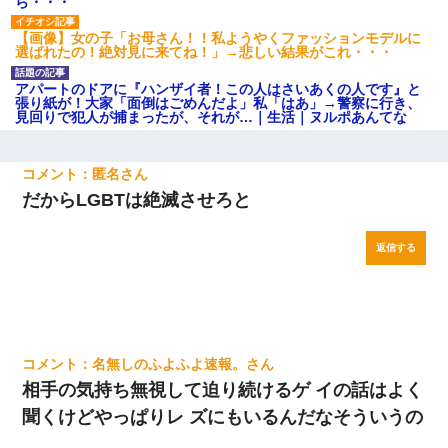
ら・・・
【画像】女の子「お母さん！！私ようやくファッションモデルに
選ばれたの！絶対見に来てね！」→悲しい結果がこれ・・・
アパートのドアに『ハンザイ者！この人はさいあくの人です』と
張り紙が！大家「面倒はごめんだよ」私「はあ」→警察に行き、
見回りで犯人が捕まったが、それが…｜生活｜ヌルポあんてな
匿名
だからLGBTは絶滅させろと
返信する
名無しのふよふよ速報。
相手の気持ち無視して迫り続けるゲ イの話はよく
聞くけどやっぱりレ ズにもいるんだなそういうの