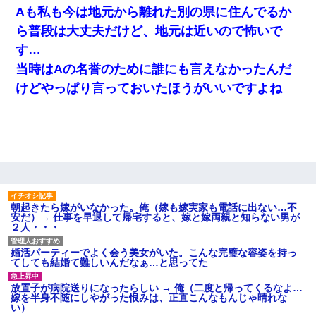
Aも私も今は地元から離れた別の県に住んでるか
ら普段は大丈夫だけど、地元は近いので怖いで
す…
当時はAの名誉のために誰にも言えなかったんだ
けどやっぱり言っておいたほうがいいですよね
朝起きたら嫁がいなかった。俺（嫁も嫁実家も電話に出ない…不
安だ）→ 仕事を早退して帰宅すると、嫁と嫁両親と知らない男が
２人・・・
婚活パーティーでよく会う美女がいた。こんな完璧な容姿を持っ
てしても結婚て難しいんだなぁ…と思ってた
放置子が病院送りになったらしい → 俺（二度と帰ってくるなよ…
嫁を半身不随にしやがった恨みは、正直こんなもんじゃ晴れな
い）