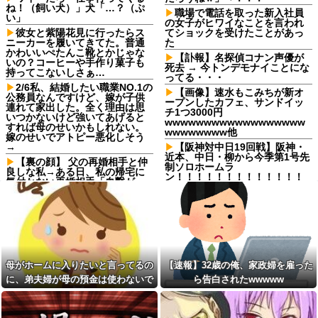
ね！（飼い犬）」犬「…？（ぷ
職場で電話を取った新入社員
い」
の女子がヒワイなことを言われ
彼女と紫陽花見に行ったらス
てショックを受けたことがあっ
ニーカーを履いてきてた。普通
た
かわいいぺたんこ靴とかじゃな
【訃報】名探偵コナン声優が
いの？コーヒーや手作り菓子も
死去 → 今トンデモナイことにな
持ってこないしさぁ…
ってる・・・
2/6私、結婚したい職業NO.1の
【画像】速水もこみちが新オ
公務員なんですけど、嫁が子供
ープンしたカフェ、サンドイッ
連れて家出した。全く理由は思
チ1つ3000円
いつかないけど強いてあげると
wwwwwwwwwwwwwwwwww
すれば母のせいかもしれない。
wwwwwwww他
嫁のせいでアトピー悪化しそう
→
【阪神対中日19回戦】阪神・
近本、中日・柳から今季第1号先
【裏の顔】 父の再婚相手と仲
制ソロホームラ
良しな私→ある日、私の帰宅に
ン！！！！！！！！！！！！！
気付かない再婚相手「血繋がっ
！！！！
てないのに大学費用出さなきゃ
いけないの腹立つわ…姑だった
パルワールドを43インチ4kで
ら先に亡くなるのに笑」私
プレイすると迫力がすごい！
「…」
宅配のにーちゃんが米を配達
【しまった…】 コトメに追い
してくれたら、さっきから外で
出されたトメと二世帯住宅を建
話し声が…？「おすそ分けなら
て、「２F(夫婦のエリア)には絶
五キロで良いんだけどなぁ」私
母がホームに入りたいと言ってるの
【速報】32歳の俺、家政婦を雇った
対に上がらない」という約束を
(一体誰だよ?!)→夜、友人と飲ん
したが、早速破って2Fに上が...
でいたらピンポーン→結果
に、弟夫婦が母の預金は使わないで
ら告白されたwwwww
【後編】我が家で集まりがあ
スープカレー流行期にジャガ
と言ってきた。我が弟ながら情けな
った後に子供の新品クロックス
イモ煮崩れでドロドロの「大惨
くて溜息が出る
が消えた。犯人のママがカバン
事カレー」を錬成してしまった