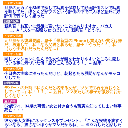
旦那の元カノをSNSで探して写真を保存して顔面評価スレで写真
を晒してた。ほとんどがブスという評価の中で二人ほど意外に好
評価で苦々しく思った
裁判官「お互いに最後に言いたいことはありますか」バカ夫
「…」A「夫を一発殴らせてほしい」裁判官「どうぞ」
元旦那から復縁要請。息子「最新型のiPhoneも買えない貧乏は嫌
だ、再婚して」私「なら父親と暮らせ」息子「やった＾＾」私
（もう手遅れだったんだな…）
同じマンションに住んでる女性が鍵をわかりやすいところに隠し
ている事に気づいた俺「忍びこんでみよう！」→ 結果
今日夫の実家に泊ったんだけど、朝起きたら股間がなんかモッコ
リしてた
デパートの外商『私さんだと名乗る女が、ツケで宝石を買おうと
していて…』私「！？」→ 翌日。ママ友たちの様子が微妙におか
しくなり・・・
32歳ワイ、34歳の可愛い女と付き合うも現実を知ってしまい無事
死亡・・・
彼女(美人女医)にネックレスをプレゼント。「こんな安物を渡すく
らいなら、渡さないほうがマシだからね」→ ６０万したと話した