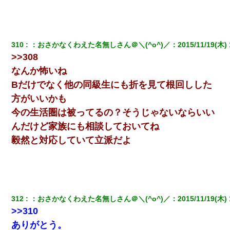
ら、旦那の顔が曇って雰囲気が一転。そそくさと話を切り上げて
いつもより早く寝付いてしまった…｜生活｜ワロタあんてな
310
：
おさかなくわえた名無しさん＠＼(^o^)／
：
2015/11/19(木) 
>>308
なんか怖いね
Bだけでなく他の同級生にも折を見て根回しした
方がいいかも
今の生活圏は被ってるの？そうじゃないならいい
んだけど家族にも相談しておいてね
毅然と対応していて立派だよ
312
：
おさかなくわえた名無しさん＠＼(^o^)／
：
2015/11/19(木) 
>>310
ありがとう。