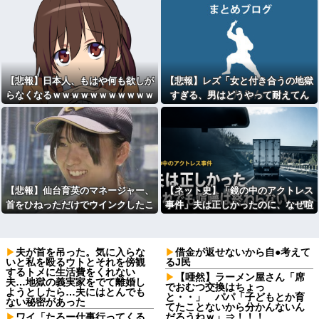
回目だよ…
【悲報】日本人、もはや何も欲しが
【悲報】レズ「女と付き合うの地獄
らなくなるｗｗｗｗｗｗｗｗｗｗｗ
すぎる、男はどうやって耐えてん
ｗｗｗｗｗｗｗｗｗｗｗｗｗ
の？」
【悲報】仙台育英のマネージャー、
【ネット史】「鏡の中のアクトレス
首をひねっただけでウインクしたこ
事件」夫は正しかったのに、なぜ喧
とにされてしまうｗｗｗ
嘩は終わらなかったのか
夫が首を吊った。気に入らな
借金が返せないから自●考えて
いと私を殴るウトとそれを傍観
るJ民
するトメに生活費をくれない
【唖然】ラーメン屋さん「席
夫…地獄の義実家をでて離婚し
でおむつ交換はちょっ
ようとしたら…夫にはとんでも
と・・」 パパ「子どもとか育
ない秘密があった
てたことないから分かんないん
ワイ「たろー仕事行ってくる
だろうねｗ」⇒！！！