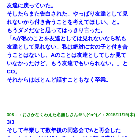
友達に戻っていた。
結婚生活10ヶ月目で嫁から一方的に「もう冷めた」と離婚切り出
された
そしたらまた告白された。やっぱり友達として見
れないから付き合うことを考えてほしい、と。
「パワハラを受けたから思い切って転職した」とSNSで呟いた
もうダメだなと思ってはっきり言った。
ら、速攻でパワハラかました元上司がLINEを送ってきた。
「Aが私のことを友達としては見れないなら私も
友達として見れない。私は絶対に女の子と付き合
【驚愕】私「今まで育てた分のお金返してね(冗談)」息子「はい、
3000万円」→数年後。私「妹が病気になったから援助して欲し
うことはないし、Aのことは友達としてしか見て
い」→
いなかったけど、もう友達でもいられない。」と
CO。
夫の友達がBBQを定期的に開催して夫婦で参加してたんだけど、
女性側のリーダーみたいな人に「BBQは友達とやりなよ！」と言
それからはほとんど話すこともなく卒業。
われて…
旦那の元カノをSNSで探して写真を保存して顔面評価スレで写真
を晒してた。ほとんどがブスという評価の中で二人ほど意外に好
評価で苦々しく思った
308
：
おさかなくわえた名無しさん＠＼(^o^)／
：
2015/11/19(木) 
3/3
妻が亡くなったんだけど正直ガチで嬉しい
そして卒業して数年後の同窓会でAと再会した