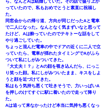
ら、なんとAは結婚していた。その話で盛り上が
わい(42)渋谷の夜のサービスで19の女の子にゴックンさせた結果
ｗｗｗｗｗｗｗｗ
っていたので、私もおめでとうと素直に祝福し
た。
俺「初対面でなに言ったか覚えてる？」嫁「臭いんだよ！キモオ
タ？だっけ？」俺「だいたい合ってる。で、なんで告白してきた
同窓会からの帰り道、方向が同じだったAと電車
の？」→
で二人になった。なんとなく気まずいなと思って
たけど、Aは酔っていたのでテキトーな話をして
日航機墜落事故の「ここからは日本語で大丈夫ですよ〜」の絶望
感がヤバイ・・・
やり過ごしていた。
ちょっと混んだ電車の中でドアの近くに二人で立
アパートのドアに『ハンザイ者！この人はさいあくの人です』と
っていたら、電車が揺れたタイミングでAがふら
張り紙が！大家「面倒はごめんだよ」私「はあ」→警察に行き、
見回りで犯人が捕まったが、それが…｜生活｜ヌルポあんてな
ついて私にしがみついてきた。
「大丈夫！？」とAの顔を覗き込んだら、にっこ
妊娠中に「おいこのブタ女！てめー席譲れ！」と絡まれ腹を殴る
り笑った顔。私にしがみついたまま、キスをしよ
真似された。泣きながら夫に話すと一年後に…
うと顔を近づけてきた。
私はもう気持ち悪くて吐きそうで、力いっぱいA
【悲報】お風呂で父親と姉が完全に行為してるんだが...
を押しのけてすぐに駅に着いたので走って降り
た。
ずっとニートだと思ってた同居の義弟が投資で旦那より稼いでる
とか知らなかった…
Aは追って来なかったけど本当に気持ち悪くなっ