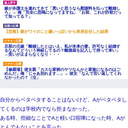
嫁が弁護士を連れてきて「悪いと思うなら慰謝料を払って離婚し
ろ」→ 俺「完全に恐喝になってますね」「お前、これが詐欺だっ
て知ってる？」
【悲報】嫁がワイのこと嫌いっぽいから単身赴任した結果
旦那の元嫁「離婚したとはいえ、私が本来の妻。許可なく結婚す
るなんてどういう神経してるの？離婚届を記入して持って来い」
→笑いが止まらなくなり・・・
【修羅場】彼女親「カスな家柄のヤツなんかと家族になるのはご
めんだ」俺「じゃあ別れます…」→ 彼女「なんで言い返してくれ
なかったの？（泣」
小学生の妹が20代の弟とチューしてるのに、見て見ぬふりの親を
見てから実家を出た。それから15年、妹が弟の子を妊娠したらし
自分からベタベタすることはないけど、Aがベタベタし
くもう堕胎できない月なんだと母から連絡がきた…｜生活｜ワロ
タあんてな
てくるのは学校内でなら拒まなかった。
ある時、些細なことでAと軽い口喧嘩になった時、Aが
9月に付き合い始めたけどこの、この人と結婚はないわと判断して
別れた。その元彼が交通事故で重体になっているらしく…
とんでもないことを言った。