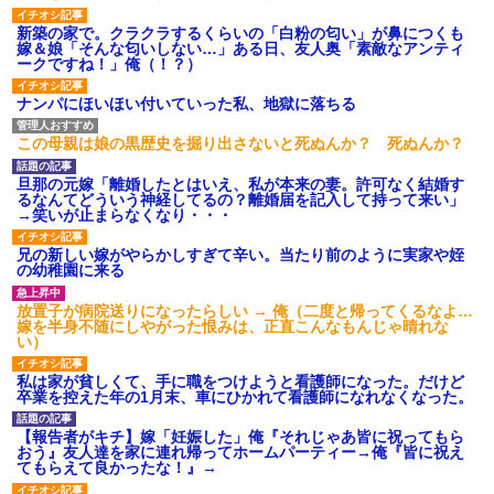
新築の家で。クラクラするくらいの「白粉の匂い」が鼻につくも
嫁＆娘「そんな匂いしない…」ある日、友人奥「素敵なアンティ
ークですね！」俺（！？）
ナンパにほいほい付いていった私、地獄に落ちる
この母親は娘の黒歴史を掘り出さないと死ぬんか？ 死ぬんか？
旦那の元嫁「離婚したとはいえ、私が本来の妻。許可なく結婚す
るなんてどういう神経してるの？離婚届を記入して持って来い」
→笑いが止まらなくなり・・・
兄の新しい嫁がやらかしすぎて辛い。当たり前のように実家や姪
の幼稚園に来る
放置子が病院送りになったらしい → 俺（二度と帰ってくるなよ…
嫁を半身不随にしやがった恨みは、正直こんなもんじゃ晴れな
い）
私は家が貧しくて、手に職をつけようと看護師になった。だけど
卒業を控えた年の1月末、車にひかれて看護師になれなくなった。
【報告者がキチ】嫁「妊娠した」俺『それじゃあ皆に祝ってもら
おう』友人達を家に連れ帰ってホームパーティー→俺『皆に祝え
てもらえて良かったな！』→