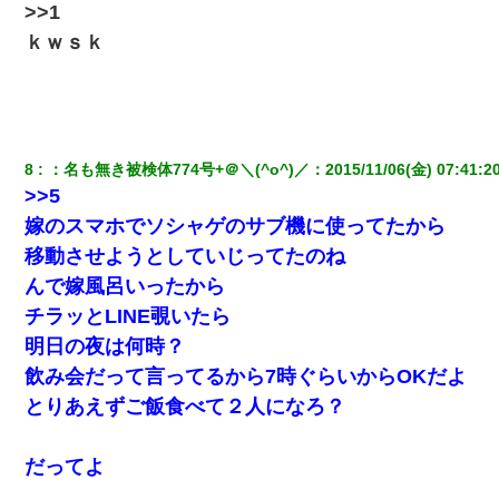
>>1
今日夫の実家に泊ったんだけど、朝起きたら股間がなんかモッコ
リしてた
ｋｗｓｋ
生保レディと行為する為に駆け引きしてみた結果ｗｗｗｗｗｗｗ
ｗｗｗｗｗ
居酒屋にて。兄の紹介者「お酒飲みなって」私「未成年なので無
8
：
名も無き被検体774号+＠＼(^o^)／
：
2015/11/06(金) 07:41:2
理です！」酷すぎるワードの連発で、耐えきれず店員に5千円を渡
>>5
し「お勘定です。逃がして下さい」その後、録音内容を父に聞か
せたら...
嫁のスマホでソシャゲのサブ機に使ってたから
移動させようとしていじってたのね
ケーキバイキングにいた単独の50くらいのオッサン、強烈だっ
んで嫁風呂いったから
た。
チラッとLINE覗いたら
明日の夜は何時？
日曜日、会社の窓を見ると同僚の姿。俺（あれ？ディズニーシー
じゃ？）→俺電話「今何してんの？」同僚「シーで並んでるこ
飲み会だって言ってるから7時ぐらいからOKだよ
と！」俺「会社にいない？」→次の瞬間、すごい鳥肌が立った
とりあえずご飯食べて２人になろ？
[緊急]ベロベロの女に声をかけて行為してきた結果
だってよ
妹が嘘つきな元カレと寄りを戻してしまったという話をしていた