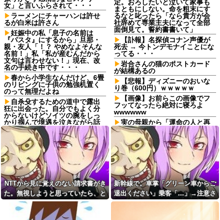
定。おろしたいと泣いて家事も
女」と言いふらされて・・・
まともにしない。命を粗末にす
ラーメンにチャーハンは許せ
るなと叱ったら「なら貴方が会
るが白米は許さん
社辞めて専業主夫になって全部
面倒見て。誓約書書いて」
妊娠中の私「息子の名前は
『パスタ』にするから」旦那・
【訃報】名探偵コナン声優が
親・友人「！？ やめなよそんな
死去 → 今トンデモナイことにな
名前！」私「私が産むんだから
ってる・・・
文句は言わせない！」現在、改
岩合さんの猫のポストカード
名の手続き中です・・・
が結構あるの
春から小学生なんだけど、6畳
【悲報】ディズニーのおいな
のリビングに子供の勉強机置く
り巻（600円）ｗｗｗｗｗ
のって無理だよね
【画像】お前らこの画像でフ
自杀殳するための道中で露出
フッてなったら絶対に寝ろよ
狂に出会った。自分でもよく分
wwwwww
からないけどソイツの腕をしっ
かり掴んで境遇を泣きながら話
実の母親から「運命の人と再
した。すると露出狂は…
会した、子供が成人したら離婚
する」とか告白されてマジで引
コトメ「あなたには無理でし
いたんだが！なんやかんや理由
ょ？」私「できますけど？」→
つけて子供4人も作っておいて未
何も知らない前提で話しかけて
成年の子供に言う話かよ！
くるコトメが止まらず…
取引先の接待で彼氏が突然
彼氏から突然振られた。理由
「ミスタァァアァァァァアアア
を聞くと「生ハムチーズクレー
アァァ、ムンラァァァイ！」
NTTから見に覚えのない請求書がき
新幹線で。車掌「グリーン車からご
プ食べたから」と言われて…
切迫流産で自宅安静の私…な
た。無視しようと思っていたら、と
退出ください」乗客「…」→注意さ
転勤がなくて家から近くて仕
のに義弟が「シャワー貸して」
事も楽そうだけど一人暮らしす
んでもない事実が判明して…
れても動かない乗客を見ていたら、
「泊めて」と嫌がらせレベルの
るチャンスを逃してずっと実家
連続突撃！夫経由で断ると私に
その直後まさかの展開に…
暮らしになりそう
直接LINEしてきて絶句←大人し