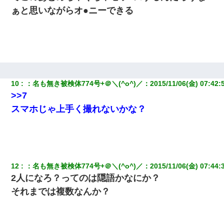
小2の頃、妹と昼寝してたら家が火事になってて気づくと逃げ場が
なかった。妹を抱き締めて「ﾀﾋんじゃうよ」って泣いてたら…
ぁと思いながらオ●ニーできる
夫の友達がBBQを定期的に開催して夫婦で参加してたんだけど、
女性側のリーダーみたいな人に「BBQは友達とやりなよ！」と言
われて…
9月に付き合い始めたけどこの、この人と結婚はないわと判断して
別れた。その元彼が交通事故で重体になっているらしく…
10
：
名も無き被検体774号+＠＼(^o^)／
：
2015/11/06(金) 07:42:
>>7
スマホじゃ上手く撮れないかな？
婚活パーティーでよく会う美女がいた。こんな完璧な容姿を持っ
てしても結婚て難しいんだなぁ…と思ってた
私「結婚やめるわ」 婚約者「え？なんでなんで？」 → 放置した
結果…｜生活｜ワロタあんてな
12
：
名も無き被検体774号+＠＼(^o^)／
：
2015/11/06(金) 07:44:
放置子が病院送りになったらしい → 俺（二度と帰ってくるなよ…
2人になろ？ってのは隠語かなにか？
嫁を半身不随にしやがった恨みは、正直こんなもんじゃ晴れな
い）
それまでは複数なんか？
夫に癌の余命宣告。その闘病中に長女から信じられない言葉を受
けた