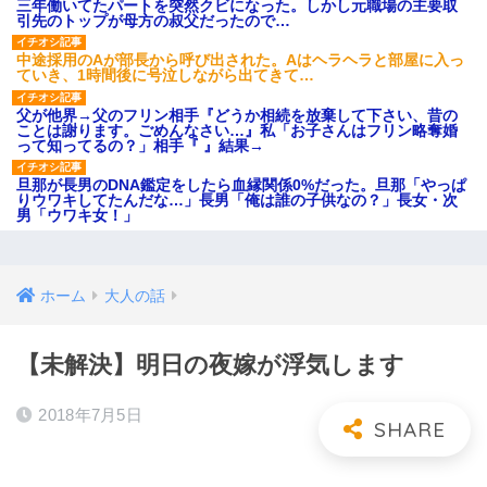
三年働いてたパートを突然クビになった。しかし元職場の主要取
引先のトップが母方の叔父だったので…
中途採用のAが部長から呼び出された。Aはヘラヘラと部屋に入っ
ていき、1時間後に号泣しながら出てきて…
父が他界→父のフリン相手『どうか相続を放棄して下さい、昔の
ことは謝ります。ごめんなさい…』私「お子さんはフリン略奪婚
って知ってるの？」相手『 』結果→
旦那が長男のDNA鑑定をしたら血縁関係0%だった。旦那「やっぱ
りウワキしてたんだな…」長男「俺は誰の子供なの？」長女・次
男「ウワキ女！」
ホーム
大人の話
【未解決】明日の夜嫁が浮気します
2018年7月5日