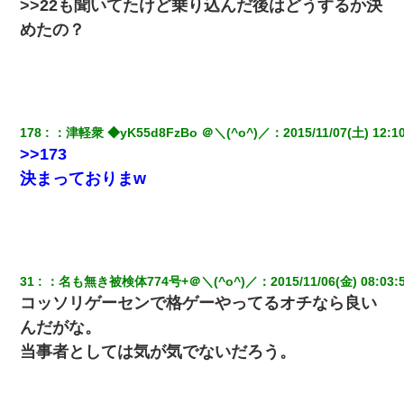
>>22も聞いてたけど乗り込んだ後はどうするか決
めたの？
178
：
津軽衆 ◆yK55d8FzBo ＠＼(^o^)／
：
2015/11/07(土) 12:1
>>173
決まっておりまw
31
：
名も無き被検体774号+＠＼(^o^)／
：
2015/11/06(金) 08:03:
コッソリゲーセンで格ゲーやってるオチなら良い
んだがな。
当事者としては気が気でないだろう。