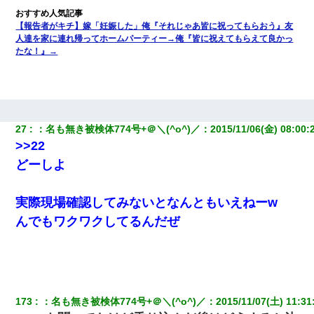
【報告者がキチ】嫁「妊娠した」俺『それじゃあ皆に祝ってもらおう』友
人達を家に連れ帰ってホームパーティー→俺『皆に祝えてもらえて良かっ
たな！』→
27
：
名も無き被検体774号+＠＼(^o^)／
：
2015/11/06(金) 08:00:
>>22
どーしよ
実際現場確認してみないとなんともいえねーw
んでもワクワクしてるんだぜ
173
：
名も無き被検体774号+＠＼(^o^)／
：
2015/11/07(土) 11:31