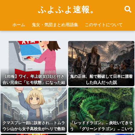
ふよふよ速報。
ホーム
鬼女・気団まとめ用語集
このサイトについて
【郎報】ワイ、年上彼女(31)と付き
鬼の正体、船で難破して日本に漂着
合い完全に「ヒモ状態」になった結
した白人だった説
果ｗｗｗ
クマスプレー顔に誤射され…トムラ
「レッドドラゴン」←炎吐いてきそ
ウシ山から女子高校生がヘリで救助
う 「グリーンドラゴン」←こいつ
搬送 学校行事で登山中 北海道
は？