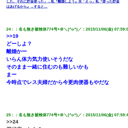
した。それに貯金使った」→私『離婚しよう』夫「えっ」私『使った貯金
はあげるから』→すると…
24
：
名も無き被検体774号+＠＼(^o^)／
：
2015/11/06(金) 07:59:
>>19
どーしよ？
離婚かー
いらん体力気力使いそうだな
そのまま一緒に住むのも難しいかも
まー
今時点でレス夫婦だから今更肉便器もやだな
25
：
名も無き被検体774号+＠＼(^o^)／
：
2015/11/06(金) 07:59:
>>24