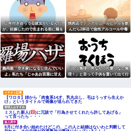
彼女「他の男性に誘われちゃ
く自宅の風呂に入れよ
った」俺「それ言って何がした
【正論】今の20代「タモリっ
いの？」→何度も試されるたび
ておもしろくないじゃん。笑っ
気持ちが冷めていって…
たことないんだけど、なにがす
【後編】俺の娘の結婚が破談
ごいの？」他
２年付き合ってる彼女がいるんだ
焼肉店でノンアルコールビールを飲
に。だが彼氏は「2000万の土
彼女と同棲初めたら家に物が5
が、妊娠したので生まれる前に籍を
んだら2杯目で急性アルコール中毒
地」を購入。こじれた二人は想
倍くらい増えてストレスヤバ
像以上の修羅場に
入れたいと言われた。俺は種がほぼ
になった。それで警察と保健所を巻
い。3LDKで余裕だろと思ってた
NTTから見に覚えのない請求
けど全部埋めやがった
無いはずなのに...
き込む騒ぎに…
書がきた。無視しようと思って
【悲報】警察に射殺された包
いたら、とんでもない事実が判
丁男、直前に母を亡くし精神的
明して…
ショックを受けていたと判明
【悲報】Z世代「なんでセルフ
里帰り出産した嫁が実家から
レジなのに自分で商品通さない
帰ってこないので離婚要求。す
といけないんだ」
義両親「空き家になるし住んでいい
「もう無理！男なんて可愛くない無
ると義父がブチギレた
祭りって謎だよな、誰が神輿
よ」私たち「じゃあお言葉に甘え
理！」と言って子供を置いて出て行
旦那の同僚女が旦那の元カ
担いでるの？屋台出店してる奴
ノ。なのにしょっちゅうペアで
て…」→引っ越した途端、予想外の
った息子嫁
らは誰の許可を得て商売してる
仕事してて遅くまで残業したり
の？
出来事が待っていて…
二人で出張に行ったり。なんで
お前ら急げ！怪しい外人みつ
「今度の出張は一人で行く」っ
けたら法務省にタレコミしてみ
て嘘つくのかな
【ワロタ】姉から「肉食系14才、乳丸出し、毛はうっすら生えか
ろ！意外と仕事するぞ？
け」というタイトルで画像が送られてきた
38歳マザコン夫の誕生日に
【悲報】大卒初任給600万の時
「むしゅこたんおめでとう！」
代へ
と義実家を飾り付ける超過干渉
ミスした新人(
)に冗談で「行為させてくれたら許してあげる」
wwwwwwwwwwwwwwwwww
トメ！ご近所さんを招待してあ
って言ったら・・・
w
げたら、38歳メタボ夫が登場し
て近所のおじいさんが大爆発す
【画像】タトゥーだらけの美
る事態に
9月に付き合い始めたけどこの、この人と結婚はないわと判断して
人海鮮料理人、現る！！←コレ
別れた。その元彼が交通事故で重体になっているらしく…