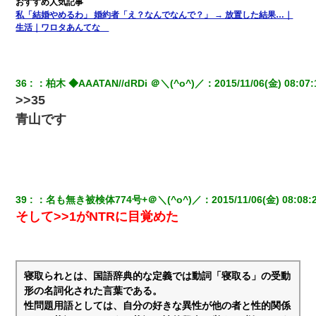
私「結婚やめるわ」 婚約者「え？なんでなんで？」 → 放置した結果…｜
生活｜ワロタあんてな
36
：
柏木 ◆AAATAN//dRDi ＠＼(^o^)／
：
2015/11/06(金) 08:07:
>>35
青山です
39
：
名も無き被検体774号+＠＼(^o^)／
：
2015/11/06(金) 08:08:
そして>>1がNTRに目覚めた
寝取られとは、国語辞典的な定義では動詞「寝取る」の受動
形の名詞化された言葉である。
性問題用語としては、自分の好きな異性が他の者と性的関係