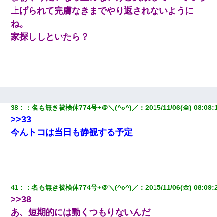
上げられて完膚なきまでやり返されないように
ね。
家探ししといたら？
38
：
名も無き被検体774号+＠＼(^o^)／
：
2015/11/06(金) 08:08:
>>33
今んトコは当日も静観する予定
41
：
名も無き被検体774号+＠＼(^o^)／
：
2015/11/06(金) 08:09:
>>38
あ、短期的には動くつもりないんだ