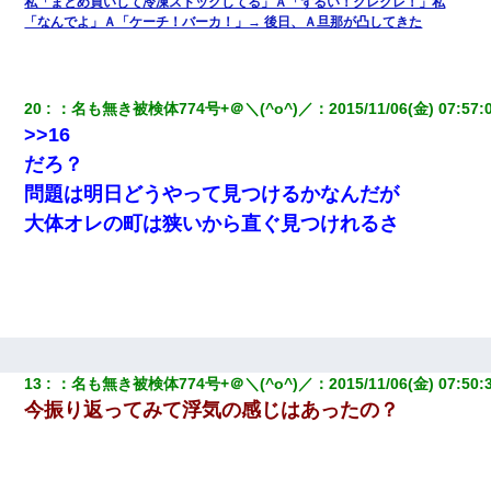
私「まとめ買いして冷凍ストックしてる」Ａ「ずるい！クレクレ！」私
「なんでよ」Ａ「ケーチ！バーカ！」→ 後日、Ａ旦那が凸してきた
20
：
名も無き被検体774号+＠＼(^o^)／
：
2015/11/06(金) 07:57:
>>16
だろ？
問題は明日どうやって見つけるかなんだが
大体オレの町は狭いから直ぐ見つけれるさ
13
：
名も無き被検体774号+＠＼(^o^)／
：
2015/11/06(金) 07:50:
今振り返ってみて浮気の感じはあったの？