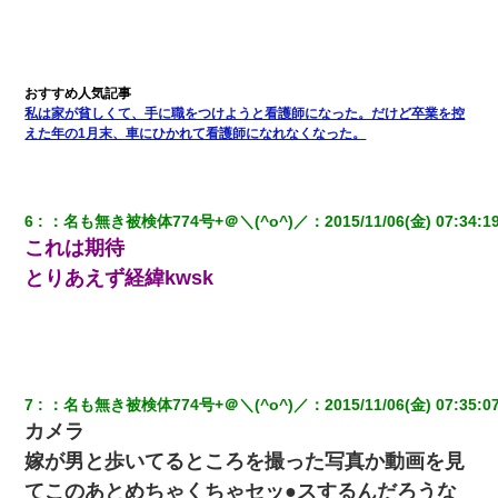
ら、旦那の顔が曇って雰囲気が一転。そそくさと話を切り上げて
いつもより早く寝付いてしまった…｜生活｜ワロタあんてな
ワイ144kg彼女98kgデブカップル、1年間毎日行為しまくった結
果
私は家が貧しくて、手に職をつけようと看護師になった。だけど卒業を控
えた年の1月末、車にひかれて看護師になれなくなった。
【報告者がキチ】嫁「妊娠した」俺『それじゃあ皆に祝ってもら
おう』友人達を家に連れ帰ってホームパーティー→俺『皆に祝え
てもらえて良かったな！』→
6
：
名も無き被検体774号+＠＼(^o^)／
：
2015/11/06(金) 07:34:1
これは期待
22歳の頃、父に36歳の男性とお見合いをしてくれと頼まれた。父
の親会社の経営者の息子さんだったので、父も喜んで私の写真を
とりあえず経緯kwsk
送ったんだが→
200万を貸したコウトから、追加で400万の申し込み、私「無理。
義弟より娘たちが大事」旦那「娘たちが成人したら別れよう」私
（は？）
7
：
名も無き被検体774号+＠＼(^o^)／
：
2015/11/06(金) 07:35:0
カメラ
日航機墜落事故の「ここからは日本語で大丈夫ですよ〜」の絶望
感がヤバイ・・・
嫁が男と歩いてるところを撮った写真か動画を見
てこのあとめちゃくちゃセッ●スするんだろうな