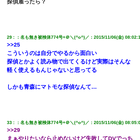
探偵雇ったら？
29
：
名も無き被検体774号+＠＼(^o^)／
：
2015/11/06(金) 08:02:
>>25
こういうのは自分でやるから面白い
探偵とかよく読み物で出てくるけど実際はそんな
軽く使えるもんじゃないと思ってる
しかも青森にマトモな探偵なんて…
33
：
名も無き被検体774号+＠＼(^o^)／
：
2015/11/06(金) 08:05:
>>29
まぁやりたいなら止めないけど失敗してDVでっち