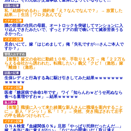
はセクシー過ぎてワイらにブッ
休んだ翌日、先輩パートに申
刺さりまくりw w w w w w w w
し送りあるかと確認したらいき
w
なりキレられた。このパートの
私「結婚やめるわ」 婚約者「え？なんでなんで？」 → 放置した
性格悪くないか？
結果…｜生活｜ワロタあんてな
【悲報】 「ゴールド免許で
す」←運が良かっただけかペー
【速報】専門家「イオンモー
パードライバーという事実ｗｗ
ル熊本の爆心地に”こんなも
隣の部屋の住民の母親、オートロックを突破してマンションに入
ｗ
の”があったんだけど…」
り込んできたみたいで、ずっとドアの前で喚いてて滅茶苦茶うる
さかった。
ハードオフに売っていた4万
24歳の嫁に性的な魅力を感じ
4000円のフィギュアがヤバすぎ
なくなったので離婚したい件
るｗｗｗｗｗｗ「こんな高い
主な税金の成り立ちを調べて
見合いにて。嫁「はじめまして」俺「失礼ですが○○さんご本人で
の？ｗｗ」「逆に超安い」
みたよ
すか？」
私「ちょっと、人の家の金庫
触らないでよ！」キチママ『そ
【衝撃】嫁父の会社に勤続１０年、手取り１４万 → 俺「２２万も
こに金庫があったから、開けて
らえる会社から誘われた。転職したい」義父「クビ！（激怒」嫁
みようとしただけ☆』義兄「泥
「離婚！（激怒」
は出てけ！二度と来るな！」結
果・・・
生保レディと行為する為に駆け引きしてみた結果ｗｗｗｗｗｗｗ
私「初めて飲む味だけどなん
ｗｗｗｗｗ
のお茶？」彼「ちっ！」私「」
【GIF】JSのカンチョーワロ
医者「糖尿病で余命1年です」 ワイ「知らんわｗどうせ死ぬなら
タ
食べる量増やすわｗ」→結果ｗｗｗｗｗ
後続車にクラクションを鳴ら
され彼氏が逆切れ。「何クラク
【衝撃】職場に入って来た綺麗な新人さんに職場を案内すること
ション鳴らしてんだ！降りてこ
に → 新人「ドンッ！」私「！？」→ 突然、突き飛ばされて左手
いよ！」と怒鳴りだし...
の甲を踏みつけられて…
【衝撃】報酬100万円超の治験
募集がこちらｗｗｗｗｗ(※画像
あり)
ＤＮＡ検査『血縁関係０％』旦那「やっぱり托卵だったんだ…」
嫁「本当に身に覚えがない」「なにかの間違いだ！取り違え