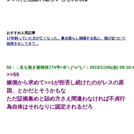
17年飼っていた犬が亡くなった。鼻水垂らし嗚咽する私に、猫が近づいて
頭突きをしてきて…
58
：
名も無き被検体774号+＠＼(^o^)／
：
2015/11/06(金) 09:16:
>>55
嫁側から求めて>>1が拒否し続けたのがレスの原
因、とかだとそうかもな
ただ証拠集めと詰め方さえ間違わなければ不貞行
為自体はそれなりに認定されるだろ