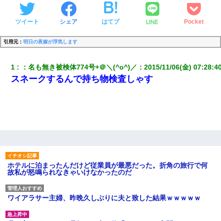
LINE
ツイート
シェア
はてブ
Pocket
引用元：
明日の夜嫁が浮気します
1
：
名も無き被検体774号+＠＼(^o^)／
：
2015/11/06(金) 07:28:4
スネークするんで持ち物検査しゃす
ホテルに泊まったんだけど従業員が最悪だった。折角の旅行で何
故私が怒鳴られなきゃいけなかったのだ
ワイアラサー主婦、昨晩久しぶりに夫と致した結果ｗｗｗｗｗ