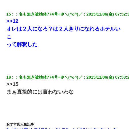
15
：
名も無き被検体774号+＠＼(^o^)／
：
2015/11/06(金) 07:52:
宅飲みで女友達の乳を見てしまった・・・
>>12
オレは２人になろ？は２人きりになれるホテルい
子供の頃、母の弟にイタズラされてて中学に入ってから関係を持
ってしまった。拒絶したら「全部バラしてやる」と脅迫されたの
こ
で両親に全部話した。
って解釈した
10年ほど前、息子がまだ年中だった時に離婚したんだけど、一昨
年の暮れに突然息子が職場を訪ねてきた。
父親がくも膜下出血で突然ﾀﾋ。→母の貯金が0なことが判明。→母
「私を家に置いてほしい、どうか見捨てないで(土下座」俺・嫁
16
：
名も無き被検体774号+＠＼(^o^)／
：
2015/11/06(金) 07:53:
「…」
>>15
まぁ直接的には言わないわな
クラスで一人無口で誰とも話さない男子がいた。→修学旅行に来
なかったその男子に女子達がお土産を渡した。5分後…
嘘をついてフリン旅行へ出かけた嫁→翌日、嫁「ただいま～」旦
那「娘がシんだよ。何度も連絡したのに…」嫁「えっ」→なん
と・・・