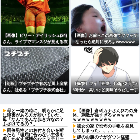
【画像】ビリー・アイリッシュ(24)
【画像】お前らこの画像でフフッて
さん、ライブでマンスジが見える衣
なったら絶対に寝ろよwwwwww
装を着て炎上
【朗報】プチプチで有名な川上産業
【衝撃】ワイ「豆腐、150g×2丁で2
さん、社名を「プチプチ株式会社」
50円か…高いけど美味そうだし一丁
に変更ｗｗｗｗｗｗｗｗｗｗ
買ってみるか！」→結果ｗｗｗｗｗ
(※画像あり)
母と一緒の時に、明らかに足
【画像】倉科カナさん(37)の身
に障害がある方が歩いていた。
体、刺激が強すぎるｗｗｗｗｗ
母「なんであんな歩き方なの？
ｗｗｗｗｗｗｗｗｗ
ふざけてるの？」
彼女の家で恐怖の手帳を発見
同僚男性とのお付き合いを断
してしまった、、、、
ったら「理屈に合わない主張を
嫁のお腹の子がダウン症確
振りかざす感情的なヒステリー