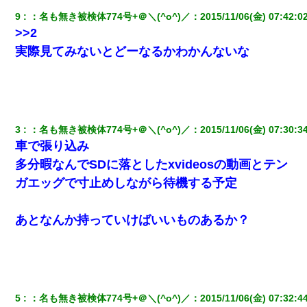
近所のお寺に住み込みで手伝いしてる知的障害のオッサンがい
9
：
名も無き被検体774号+＠＼(^o^)／
：
2015/11/06(金) 07:42:0
た。ある日、オッサンが火かき棒を持って顔を真っ赤にしながら
走り回っていて…
>>2
実際見てみないとどーなるかわかんないな
私は家が貧しくて、手に職をつけようと看護師になった。だけど
卒業を控えた年の1月末、車にひかれて看護師になれなくなった。
昨日37歳のおばさんと行為したんだけどめちゃくちゃだった
3
：
名も無き被検体774号+＠＼(^o^)／
：
2015/11/06(金) 07:30:3
車で張り込み
三年働いてたパートを突然クビになった。しかし元職場の主要取
引先のトップが母方の叔父だったので…
多分暇なんでSDに落としたxvideosの動画とテン
ガエッグで寸止めしながら待機する予定
童貞俺、宅飲みした女友達2人を家に泊めた結果ｗｗｗｗｗｗ
あとなんか持っていけばいいものあるか？
友人とふたりで山口に旅行した時の事。レンタカーを借りて山の
中の道を走っていたら、突然ガガッ！って音がして…
さっき嫁から、「愛しています」ってメールが届いた。俺も「愛
してます」って送ったら
5
：
名も無き被検体774号+＠＼(^o^)／
：
2015/11/06(金) 07:32:4