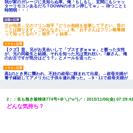
我が家のガレージに見知らぬ車。俺「もしもし、玄関にもシャッ
ターリモコンあるだろ？DOWNのボタン押してｗ」→ 待つこと１
時間弱・・・
父が他界→父のフリン相手『どうか相続を放棄して下さい、昔の
ことは謝ります。ごめんなさい…』私「お子さんはフリン略奪婚
って知ってるの？」相手『 』結果→
【クズ】昔、兄がお見合いして「ブスすぎｗｗｗ」と断った女性
が、兄の同級生と結婚。それを知った兄は荒れ狂い、｢嫁さん、俺
のお古ですが気分はどう？」とメールを送った→
高1のとき男に襲われ、不妊の叔母に頼まれて出産。→叔母夫婦が
養子縁組してアメリカに子供を連れ帰った。→9・11で叔母夫婦が
亡くなってしまい…
見合いにて。嫁「はじめまして」俺「失礼ですが○○さんご本人で
2
：
名も無き被検体774号+＠＼(^o^)／
：
2015/11/06(金) 07:29:4
すか？」
どんな気持ち？
【考察】兄嫁急死の1年後、兄が引越すというので手伝いに行った
ら下着が入った引き出しの奥にとんでもないモノを見つけた