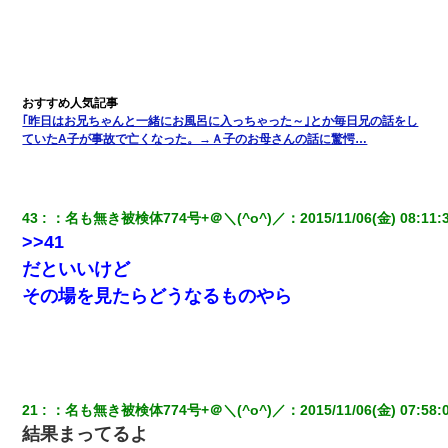
｢昨日はお兄ちゃんと一緒にお風呂に入っちゃった～｣とか毎日兄の話をし
ていたA子が事故で亡くなった。→Ａ子のお母さんの話に驚愕…
43
：
名も無き被検体774号+＠＼(^o^)／
：
2015/11/06(金) 08:11:
>>41
だといいけど
その場を見たらどうなるものやら
21
：
名も無き被検体774号+＠＼(^o^)／
：
2015/11/06(金) 07:58:
結果まってるよ