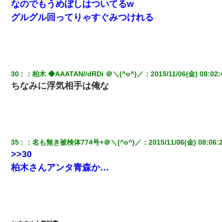
なのでもうめぼしはついてるw
グルグル回ってりゃすぐみつけれる
30
：
柏木 ◆AAATAN//dRDi ＠＼(^o^)／
：
2015/11/06(金) 08:02:
ちなみに浮気相手は俺な
35
：
名も無き被検体774号+＠＼(^o^)／
：
2015/11/06(金) 08:06:
>>30
柏木さんアンタ青森か…