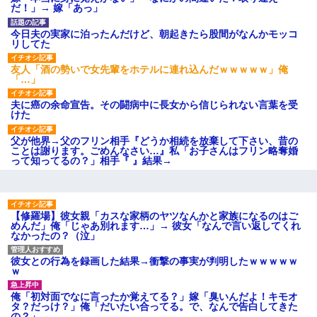
【ネット騒然】惨殺されたタ
だ！」→ 嫁「あっ」
ワマン頂き女子のこの動画、す
げえええええｗｗｗｗｗｗｗｗ
ｗｗｗ
今日夫の実家に泊ったんだけど、朝起きたら股間がなんかモッコ
リしてた
【愕然】白のクラウン俺氏、
高速道路左車線を制限速度で走
った結果wwwwwwwwwwww
友人「酒の勢いで女先輩をホテルに連れ込んだｗｗｗｗｗ」俺
「…」
百年の恋12-899 食べた量を
張り合ってくる
夫に癌の余命宣告。その闘病中に長女から信じられない言葉を受
【悲報】佐藤輝明・・・２軍
けた
でも盛大にやらかす←あまり悲
しませないでくれ
父が他界→父のフリン相手『どうか相続を放棄して下さい、昔の
ことは謝ります。ごめんなさい…』私「お子さんはフリン略奪婚
って知ってるの？」相手『 』結果→
【修羅場】彼女親「カスな家柄のヤツなんかと家族になるのはご
めんだ」俺「じゃあ別れます…」→ 彼女「なんで言い返してくれ
なかったの？（泣」
彼女との行為を録画した結果→衝撃の事実が判明したｗｗｗｗｗ
ｗ
俺「初対面でなに言ったか覚えてる？」嫁「臭いんだよ！キモオ
タ？だっけ？」俺「だいたい合ってる。で、なんで告白してきた
の？」→