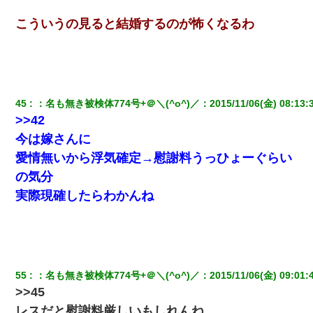
こういうの見ると結婚するのが怖くなるわ
45
：
名も無き被検体774号+＠＼(^o^)／
：
2015/11/06(金) 08:13:
>>42
今は嫁さんに
愛情無いから浮気確定→慰謝料うっひょーぐらい
の気分
実際現確したらわかんね
55
：
名も無き被検体774号+＠＼(^o^)／
：
2015/11/06(金) 09:01:
>>45
レスだと慰謝料厳しいもしれんね