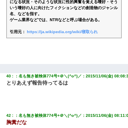
になる状況・そのような状況に性的興奮を覚える嗜好・そう
いう嗜好の人に向けたフィクションなどの創造物のジャンル
名、などを指す。
ゲーム業界などでは、NTRなどと呼ぶ場合がある。
引用元：
https://ja.wikipedia.org/wiki/寝取られ
40
：
名も無き被検体774号+＠＼(^o^)／
：
2015/11/06(金) 08:08:
とりあえず報告待ってるは
42
：
名も無き被検体774号+＠＼(^o^)／
：
2015/11/06(金) 08:11:
胸糞だな