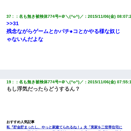
37
：
名も無き被検体774号+＠＼(^o^)／
：
2015/11/06(金) 08:07:
>>31
残念ながらゲームとかパチ●コとかやる様な奴じ
ゃないんだよな
19
：
名も無き被検体774号+＠＼(^o^)／
：
2015/11/06(金) 07:55:
もし浮気だったらどうするん？
私『貯金貯まったし、やっと家建てられるね！』夫「実家を二世帯住宅に