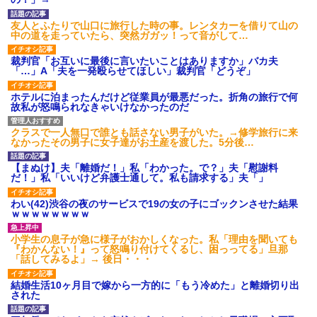
友人とふたりで山口に旅行した時の事。レンタカーを借りて山の
中の道を走っていたら、突然ガガッ！って音がして…
裁判官「お互いに最後に言いたいことはありますか」バカ夫
「…」A「夫を一発殴らせてほしい」裁判官「どうぞ」
ホテルに泊まったんだけど従業員が最悪だった。折角の旅行で何
故私が怒鳴られなきゃいけなかったのだ
クラスで一人無口で誰とも話さない男子がいた。→修学旅行に来
なかったその男子に女子達がお土産を渡した。5分後…
【まぬけ】夫「離婚だ！」私「わかった。で？」夫「慰謝料
だ！」私「いいけど弁護士通して。私も請求する」夫「」
わい(42)渋谷の夜のサービスで19の女の子にゴックンさせた結果
ｗｗｗｗｗｗｗｗ
小学生の息子が急に様子がおかしくなった。私「理由を聞いても
『わかんない！』って怒鳴り付けてくるし、困っってる」旦那
「話してみるよ」→ 後日・・・
結婚生活10ヶ月目で嫁から一方的に「もう冷めた」と離婚切り出
された