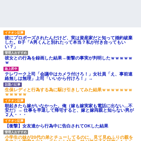
彼にプロポーズされたんだけど、実は資産家だと知って婚約破棄
した。B子「A男くんと別れたって本当？私が付き合ってもい
い？」
彼女との行為を録画した結果→衝撃の事実が判明したｗｗｗｗｗ
ｗ
テレワーク上司「会議中はカメラ付けろ！」女社員「え、事前連
絡無しは無理」上司「いいから付けろ！」→
生保レディと行為する為に駆け引きしてみた結果ｗｗｗｗｗｗｗ
ｗｗｗｗｗ
朝起きたら嫁がいなかった。俺（嫁も嫁実家も電話に出ない…不
安だ）→ 仕事を早退して帰宅すると、嫁と嫁両親と知らない男が
２人・・・
【衝撃】女友達から行為中に告白されてOKした結果
小学生の妹が20代の弟とチューしてるのに、見て見ぬふりの親を