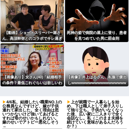
【動画】ショートスリーパー堀さ
死神の姿で病院の屋上に登り、患者
ん、高須幹弥とのコラボでキレ過ぎ
を見つめていた男に罰金刑
てる動画がヤバいｗｗｗｗｗ
【画像あり】女さん(40)「結婚相手
【画像】井上はるさん、私服で腹出
の条件？最低これぐらいは欲しいわ
しwwwwwwwwwwwwwwwwwww
ね」
wwwwwwwwwwwwwwwwwwww
4/6私、結婚したい職業NO.1の
上が就職で一人暮らしを始
公務員なんですけど、嫁が子供
め、下は職人として弟子入りし
連れて家出した。全く理由は思
て独り立ち。子供がいなくなっ
いつかないけど強いてあげると
た後、広い家に二人きりで全く
すれば母のせいかもしれない。
会話なし。私（このまま夫婦を
嫁のせいでアトピー悪化しそう
続けていく意味があるんだろう
→
か？）