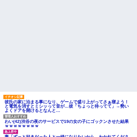
男性恐怖症だったの嫁をサル
るさい」とグーで殴られた
の様に求めまくった結果は……..
アタシ何歳に見える？って誘
間男「旦那と別れて俺と結婚
い受け風の事言うゴミってまだ
してよ」嫁「うーん…」間男(強
生存してるよね～
行突破してやる！) → 嫁「あー
嫁の料理がクソまずい。昨日
朝帰りしちゃったよ……」俺
の献立はサラダ、しょっぱいメ
「おい」嫁「！！」
イン、汁物、ご飯だけ・・・
ラーメン屋にて。店員「30分
高校生がうちの車に傷をつけ
ほどお待ちいただく事になりま
た。管理人さんに連絡したらそ
す」友人「あ、じゃあいいで
の家の親が来て謝ってくれた。
す」→店を出た友人「ラーメン
夫「その程度のことで管理人に
店Aに行こう」俺「え？」→その
話をしてことを大きくするとか
店...
おかしい」←は！？
ハードオフに売っていた4万
主な税金の成り立ちを調べて
4000円のフィギュアがヤバすぎ
みたよ
るｗｗｗｗｗｗ「こんな高い
の？ｗｗ」「逆に超安い」
私「ちょっと、人の家の金庫
触らないでよ！」キチママ『そ
こに金庫があったから、開けて
みようとしただけ☆』義兄「泥
彼氏の家に泊まる事になり、ゲームで盛り上がってさぁ寝よう！
は出てけ！二度と来るな！」結
と電気を消すとミシッって音が…彼「ちょっと待ってて」→勢い
果・・・
よくドアを開けるとなんと…
私「初めて飲む味だけどなん
のお茶？」彼「ちっ！」私「」
わい(42)渋谷の夜のサービスで19の女の子にゴックンさせた結果
【GIF】JSのカンチョーワロ
ｗｗｗｗｗｗｗｗ
タ
後続車にクラクションを鳴ら
妻「ずっと好きだった人と一緒になりたいから、わかれてくださ