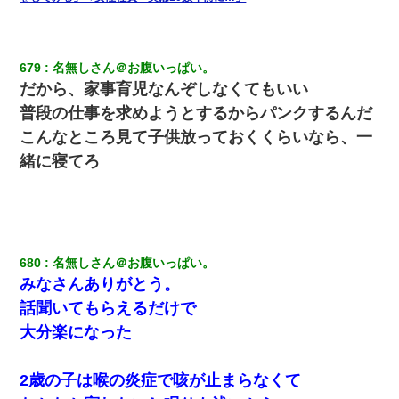
旦那の元嫁「離婚したとはいえ、私が本来の妻。許可なく結婚す
るなんてどういう神経してるの？離婚届を記入して持って来い」
→笑いが止まらなくなり・・・
679
名無しさん＠お腹いっぱい。
だから、家事育児なんぞしなくてもいい
私「まとめ買いして冷凍ストックしてる」Ａ「ずるい！クレク
普段の仕事を求めようとするからパンクするんだ
レ！」私「なんでよ」Ａ「ケーチ！バーカ！」→ 後日、Ａ旦那が
凸してきた
こんなところ見て子供放っておくくらいなら、一
緒に寝てろ
嫁に不倫されたから嫁と不倫相手に1000万の慰謝料請求した
【驚愕】私「今まで育てた分のお金返してね(冗談)」息子「はい、
3000万円」→数年後。私「妹が病気になったから援助して欲し
い」→
680
名無しさん＠お腹いっぱい。
みなさんありがとう。
元夫の連れ子「俺の結婚式の時くらい、母親としての責任を果た
話聞いてもらえるだけで
そうとは思わないのか！」→どうも連れ子は…
大分楽になった
隣室のお婆ちゃん「下階からの異臭に困ってる、今もすっごく臭
い」私「変だなあ～なにも臭わないよ」→ その後。警察『絶対に
2歳の子は喉の炎症で咳が止まらなくて
窓とドアを開けないで』