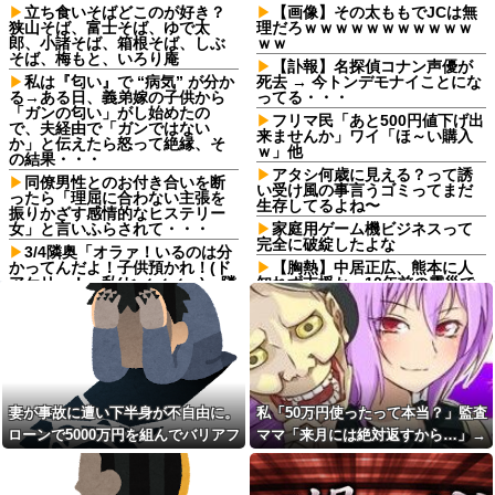
立ち食いそばどこのが好き？
【画像】その太ももでJCは無
狭山そば、富士そば、ゆで太
理だろｗｗｗｗｗｗｗｗｗｗｗ
郎、小諸そば、箱根そば、しぶ
ｗｗ
そば、梅もと、いろり庵
【訃報】名探偵コナン声優が
私は『匂い』で “病気” が分か
死去 → 今トンデモナイことにな
る→ある日、義弟嫁の子供から
ってる・・・
「ガンの匂い」がし始めたの
フリマ民「あと500円値下げ出
で、夫経由で「ガンではない
来ませんか」ワイ「ほ～い購入
か」と伝えたら怒って絶縁、そ
ｗ」他
の結果・・・
アタシ何歳に見える？って誘
同僚男性とのお付き合いを断
い受け風の事言うゴミってまだ
ったら「理屈に合わない主張を
生存してるよね〜
振りかざす感情的なヒステリー
女」と言いふらされて・・・
家庭用ゲーム機ビジネスって
完全に破綻したよな
3/4隣奥「オラァ！いるのは分
かってんだよ！子供預かれ！(ド
【胸熱】中居正広、熊本に人
アケリー！」私(ヒィィィ…)→隣
知れず支援か 10年前の震災で
奥の旦那さんに相談したら逃げ
は3度現地入り「誰にも知られな
られた。夫に相談してもなにい
くて良い」
ってだこいつ。どうすれば…
【胸熱】中居正広、熊本に人
ダイアンのじゃない方がユー
知れず支援か 10年前の震災で
スケさんになってしまっている
は3度現地入り「誰にも知られな
という事実←これ
くて良い」
女「43億円注文して………キ
歯医者の待合室で「抜歯と言
妻が事故に遭い下半身が不自由に。
私「50万円使ったって本当？」監査
ャンセルっと！」←こいつの目
われたのに痛みが消えた！訴え
ローンで5000万円を組んでバリアフ
ママ「来月には絶対返すから…」→
的
てやる！」と怒鳴り散らす60代
男！2軒の歯医者で同じ診断され
リーの家を建てた。だが俺には作戦
約束を信じて待った結果、警察に通
【画像】令和最新版の剛力彩
た癖に、神経が死んで痛みが消
芽、ワイらにブッ刺さりまくり
があった
報することになり…
えたのを「治った」と錯覚して
と話題にw w w w w w w w w w