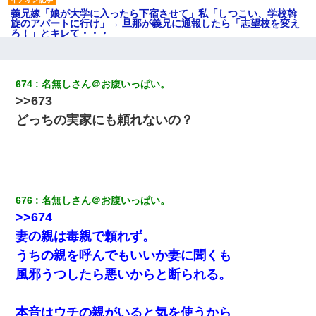
義兄嫁「娘が大学に入ったら下宿させて」私「しつこい、学校斡
旋のアパートに行け」→ 旦那が義兄に通報したら「志望校を変え
ろ！」とキレて・・・
婚活パーティーでよく会う美女がいた。こんな完璧な容姿を持っ
てしても結婚て難しいんだなぁ…と思ってた
674
名無しさん＠お腹いっぱい。
>>673
【悲報】嫁がワイのこと嫌いっぽいから単身赴任した結果
どっちの実家にも頼れないの？
【身体で払わせて】女友達「ごめん、何も言わずにお金貸してく
ださい……」俺「いいよ！いくら？」女友達「10万円ぐら
い……」俺「ほい！10万！」→
676
名無しさん＠お腹いっぱい。
体中に赤い蕁麻疹みたいなのができて、皮膚科にいったら「ジベ
>>674
ル薔薇色ひこう疹」という症状だと言われた
妻の親は毒親で頼れず。
うちの親を呼んでもいいか妻に聞くも
何年か前に妹は離婚している。当時生まれた姪が義弟の子じゃな
かったため妹有責での離婚になり…
風邪うつしたら悪いからと断られる。
【まぬけ】夫「離婚だ！」私「わかった。で？」夫「慰謝料
本音はウチの親がいると気を使うから
だ！」私「いいけど弁護士通して。私も請求する」夫「」