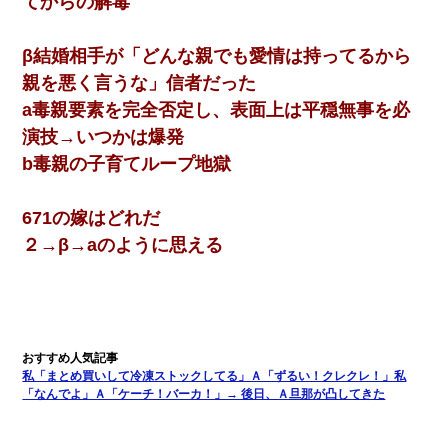
てからの解毒
β結婚相手が「どんな親でも愛情は持ってるから
親を悪く言うな」信者だった
a毒親要素を完全否定し、表面上は平穏無事を必
演技→いつかは爆発
b毒親の子育てループ地獄
671の嫁はどれだ
２→β→aのように思える
私「まとめ買いして冷凍ストックしてる」Ａ「ずるい！クレクレ！」私
「なんでよ」Ａ「ケーチ！バーカ！」→ 後日、Ａ旦那が凸してきた