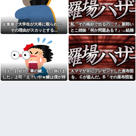
逆ギレする地獄の迷惑ジジイに
w w w
遭遇
【驚愕】マチアプで会った外
俺飲食経営、月給40万で求人
国人からまさかの『こう』言わ
を出すも応募がない
れたんやがこれワイ詰み
か？？？？？？？
長年付き合いがある温和だっ
定食屋で大学生が大将に殴られた。
私「その格好で出るの…？」新郎い
た友人がとんでもなくキレた
【悲報】月収1000万円の風俗
その理由がスカッとする...
とこ姉妹「何か問題ある？」→結婚
嬢の1日あたりのセッ■ス回数が
妻の流産に「泣いたって生き
式当日に感じた違和感が最後まで消
こちら
返らない」と苦笑いする自称ド
ライな兄。ブチギレた両親＆妹
えなくて…
転勤族の夫につき高知で入社
に責められるも逆上した兄の悲
した会社を一昨日の朝やめてき
惨すぎる現在←淡々としてるん
た。ヘンパイとかいつの時代だ
じゃなくて単なる冷血漢
気持ち悪い。
下僕にネーミングセンスが皆
家に招いたクラスメイトが
無なため 我が家の歴代ご主人様
「分けるよー！！」と残ったお
達は…【再】
【えっ】自分「車の鍵、もう掛けま
ＡママがＢにプレゼントした座布団
菓子を配り始めた。最後はコピ
ー紙1枚と折り紙1枚まで根こそ
【妊婦様】義実家で2人目妊娠
した」上司「え？いやｗ鍵は僕が持
を、Ｃが盗んだ。B「その座布団返
ぎ…
の報告をした。ウトメ『義兄嫁
ってるから、それは無理だろ？ｗ」
して！」C「私がもらった物だけ
ちゃんはまだ作らないの?』ウト
仕事中に印象に残った男性と
メが席を外した瞬間に義兄嫁が
→そんなこと知らなくて本当に驚い
ど？」→Aママが用意していた証拠
性行為する夢を見た。デートで
小声で一言...色々こじらせた不妊
はなく本当に性行為する夢......
た。
で一気に形勢逆転して…
様の身内とか気遣うわorz
息子が「お母さんでもクリア
【衝撃】過去の暴言に悔やむ
できる」と作ってくれたコー
も今の嫁が最高すぎて号泣ｗｗ
ス。ゴールまで進むと心温まる
ｗｗ
仕掛けが待っていて…
ウトのセクハラを夫に泣いて
他人の車をあてにするような
訴えても「いいじゃないかその
厚かましい奴は都市伝説だと思
くらい。我慢してたらご褒美あ
ってたが、現実に生息する生き
げるから」と迫られた。夫が気
物だと知った令和元年の師走
持ち悪くて悲鳴をあげたら「う