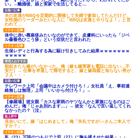
され彼氏が逆切れ。「何クラク
い」→離婚後、娘と実家で生活してると…
ション鳴らしてんだ！降りてこ
いよ！」と怒鳴りだし...
夫の友達がBBQを定期的に開催して夫婦で参加してたんだけど、
【衝撃】報酬100万円超の治験
女性側のリーダーみたいな人に「BBQは友達とやりなよ！」と言
募集がこちらｗｗｗｗｗ(※画像
われて…
あり)
【ネット騒然】惨殺されたタ
体中に赤い蕁麻疹みたいなのができて、皮膚科にいったら「ジベ
ワマン頂き女子のこの動画、す
ル薔薇色ひこう疹」という症状だと言われた
げえええええｗｗｗｗｗｗｗｗ
ｗｗｗ
生保レディと行為する為に駆け引きしてみた結果ｗｗｗｗｗｗｗ
【愕然】白のクラウン俺氏、
ｗｗｗｗｗ
高速道路左車線を制限速度で走
った結果wwwwwwwwwwww
百年の恋12-899 食べた量を
朝起きたら嫁がいなかった。俺（嫁も嫁実家も電話に出ない…不
張り合ってくる
安だ）→ 仕事を早退して帰宅すると、嫁と嫁両親と知らない男が
２人・・・
【悲報】佐藤輝明・・・２軍
でも盛大にやらかす←あまり悲
しませないでくれ
テレワーク上司「会議中はカメラ付けろ！」女社員「え、事前連
絡無しは無理」上司「いいから付けろ！」→
【修羅場】彼女親「カスな家柄のヤツなんかと家族になるのはご
めんだ」俺「じゃあ別れます…」→ 彼女「なんで言い返してくれ
なかったの？（泣」
見合いにて。嫁「はじめまして」俺「失礼ですが○○さんご本人で
すか？」
私（23）冗談のつもりで上司（27）に胸を揉ませた結果・・・