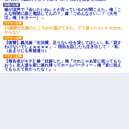
嫁が涙声で『会いたいね』とか言っているのが聞こえた。俺「こ
んな時間に誰と電話してんの？」嫁「ごめんなさい…！（大号
泣」俺（キターー）→
13歳娘が元嫁のところから逃げてきた。どう扱ったらいいのかわ
からない
【復讐】義兄嫁「生活費、足りない分を貸してほしい」私「貸す
わけないでしょｗｗｗｗ」→ 理由を話したら泣き出して・・私
（あまりにも希望通り）
【報告者がキチ】嫁「妊娠した」俺『それじゃあ皆に祝ってもら
おう』友人達を家に連れ帰ってホームパーティー→俺『皆に祝え
てもらえて良かったな！』→