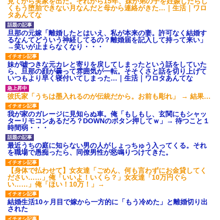
見てから実家を出た。それから15年、妹が弟の子を妊娠したらし
くもう堕胎できない月なんだと母から連絡がきた…｜生活｜ワロ
タあんてな
旦那の元嫁「離婚したとはいえ、私が本来の妻。許可なく結婚す
るなんてどういう神経してるの？離婚届を記入して持って来い」
→笑いが止まらなくなり・・・
妹が嘘つきな元カレと寄りを戻してしまったという話をしていた
ら、旦那の顔が曇って雰囲気が一転。そそくさと話を切り上げて
いつもより早く寝付いてしまった…｜生活｜ワロタあんてな
彼氏家「うちは墨入れるのが伝統だから。お前も彫れ」 → 結果…
我が家のガレージに見知らぬ車。俺「もしもし、玄関にもシャッ
ターリモコンあるだろ？DOWNのボタン押してｗ」→ 待つこと１
時間弱・・・
最近うちの庭に知らない男の人がしょっちゅう入ってくる。それ
を職場で愚痴ったら、同僚男性が怒鳴りつけてきた。
【身体で払わせて】女友達「ごめん、何も言わずにお金貸してく
ださい……」俺「いいよ！いくら？」女友達「10万円ぐら
い……」俺「ほい！10万！」→
結婚生活10ヶ月目で嫁から一方的に「もう冷めた」と離婚切り出
された