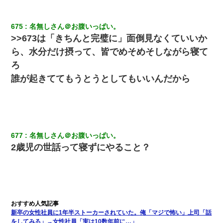
さっき嫁から、「愛しています」ってメールが届いた。俺も「愛
してます」って送ったら
675
名無しさん＠お腹いっぱい。
>>673は「きちんと完璧に」面倒見なくていいか
9月に付き合い始めたけどこの、この人と結婚はないわと判断して
別れた。その元彼が交通事故で重体になっているらしく…
ら、水分だけ摂って、皆でめそめそしながら寝て
ろ
友人とふたりで山口に旅行した時の事。レンタカーを借りて山の
誰が起きててもうとうとしてもいいんだから
中の道を走っていたら、突然ガガッ！って音がして…
ずっとニートだと思ってた同居の義弟が投資で旦那より稼いでる
とか知らなかった…
677
名無しさん＠お腹いっぱい。
新卒の女性社員に1年半ストーカーされていた。俺「マジで怖い」
上司「話をしてみる」→女性社員「実は10数年前に…」
2歳児の世話って寝ずにやること？
男だけどリベンジポノレノの被害者になって未だに人生が立ち直
せない
ＤＮＡ検査『血縁関係０％』旦那「やっぱり托卵だったんだ…」
嫁「本当に身に覚えがない」「なにかの間違いだ！取り違え
新卒の女性社員に1年半ストーカーされていた。俺「マジで怖い」上司「話
だ！」→ 嫁「あっ」
をしてみる」→女性社員「実は10数年前に…」