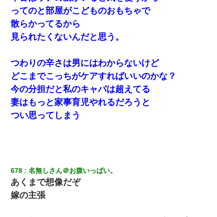
ってのと部屋がこどものおもちゃで
散らかってるから
【GJ!】会社から帰宅中、広い駐車場にエンジンかけっ放しの車を
発見。しかも「ヒィ～」みたいな声も聞こえてきたので気になっ
見られたくないんだと思う。
て近寄ったら女の子がおっさんの下敷きになってた
つわりの辛さは男にはわからないけど
とっさに女児を捕まえたら変質者扱いされた。母親「あっち行っ
てよ！気持ち悪い！（ｼｯｼｯ」→ 後日、俺を見つけた母親がすっ飛
どこまでこっちがケアすればいいのかな？
んできて・・・
今の分担だと私のキャパは超えてる
妻はもっと家事育児やれるだろうと
妻と同居し始めたときから、よく妻が「どこかで音漏れしてな
い？音楽聞こえる」と言っていて…
つい思ってしまう
朝起きたら嫁がいなかった。俺（嫁も嫁実家も電話に出ない…不
安だ）→ 仕事を早退して帰宅すると、嫁と嫁両親と知らない男が
２人・・・
678
名無しさん＠お腹いっぱい。
私（23）冗談のつもりで上司（27）に胸を揉ませた結果・・・
あくまで想像だぞ
嫁の主張
嫁が弁護士を連れてきて「悪いと思うなら慰謝料を払って離婚し
ろ」→ 俺「完全に恐喝になってますね」「お前、これが詐欺だっ
て知ってる？」