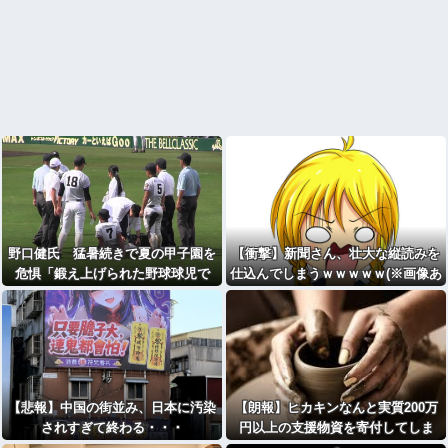
野口健氏 猛暑続きで夏の甲子園を
【衝撃】新聞さん、壮大な縦読みを
危惧「鍛え上げられた野球球児で
仕込んでしまうｗｗｗｗｗ(※画像あ
も、危ないのではないかな」
り)
【悲報】中国の街並み、日本に汚染
【朗報】ヒカキンなんと実質200万
されすぎて終わる・・・
円以上の支援物資を寄付してしま
う・・・