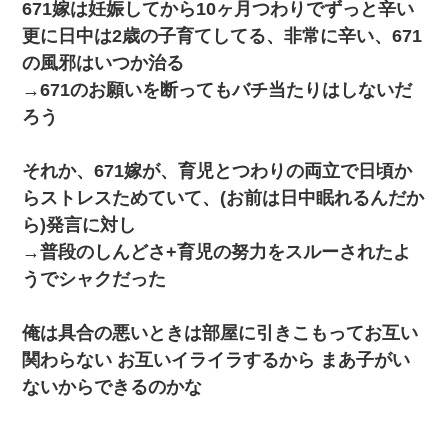
671嫁は妊娠してから10ヶ月つわりでずっと辛い
更に日中は2歳の子育てしてる、非常に辛い、671
宅飲みで女友達の乳を見てしまった・・・
の風邪はいつか治る
→671のお願いを断ってもバチ当たりはしないだ
ミスした新人(
)に冗談で「行為させてくれたら許してあげる」
って言ったら・・・
ろう
最近うちの庭に知らない男の人がしょっちゅう入ってくる。それ
それか、671嫁が、育児とつわりの両立で日頃か
を職場で愚痴ったら、同僚男性が怒鳴りつけてきた。
らストレスためていて、(お前は日中眠れるんだか
ら)発言に対し
旦那が長男のDNA鑑定をしたら血縁関係0%だった。旦那「やっぱ
りウワキしてたんだな…」長男「俺は誰の子供なの？」長女・次
→普段のしんどさ+育児の努力をスルーされたよ
男「ウワキ女！」
うでシャクだった
医者「糖尿病で余命1年です」 ワイ「知らんわｗどうせ死ぬなら
食べる量増やすわｗ」→結果ｗｗｗｗｗ
俺は具合の悪いときは部屋に引きこもってお互い
関わらない お互いイライラするから まあ子がい
父が他界→父のフリン相手『どうか相続を放棄して下さい、昔の
ないからできるのかな
ことは謝ります。ごめんなさい…』私「お子さんはフリン略奪婚
って知ってるの？」相手『 』結果→