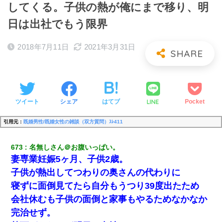
してくる。子供の熱が俺にまで移り、明
日は出社でもう限界
2018年7月11日
2021年3月31日
LINE
ツイート
シェア
はてブ
Pocket
引用元：
既婚男性/既婚女性の雑談（双方質問）ｽﾚ411
673
名無しさん＠お腹いっぱい。
妻専業妊娠5ヶ月、子供2歳。
子供が熱出してつわりの奥さんの代わりに
寝ずに面倒見てたら自分もうつり39度出たため
会社休むも子供の面倒と家事もやるためなかなか
完治せず。