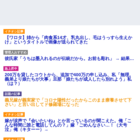
【ワロタ】姉から「肉食系14才、乳丸出し、毛はうっすら生えか
け」というタイトルで画像が送られてきた
彼氏家「うちは墨入れるのが伝統だから。お前も彫れ」 → 結果…
200万を貸したコウトから、追加で400万の申し込み、私「無理。
義弟より娘たちが大事」旦那「娘たちが成人したら別れよう」私
（は？）
義兄嫁が義実家で「コロナ陽性だったからこのまま療養させて下
さい」と言い出してド修羅場になった
嫁が涙声で『会いたいね』とか言っているのが聞こえた。俺「こ
んな時間に誰と電話してんの？」嫁「ごめんなさい…！（大号
泣」俺（キターー）→