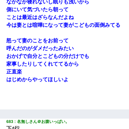
なかなか寝れないし眠りも浅いから
側にいて気づいたら朝って
元旦那から復縁要請。息子「最新型のiPhoneも買えない貧乏は嫌
だ、再婚して」私「なら父親と暮らせ」息子「やった＾＾」私
ことは最近はざらなんだよね
（もう手遅れだったんだな…）
今は妻とは喧嘩になって妻がこどもの面倒みてる
32歳ワイ、34歳の可愛い女と付き合うも現実を知ってしまい無事
死亡・・・
怒って妻のことをお前って
呼んだのがダメだったみたい
ワイ144kg彼女98kgデブカップル、1年間毎日行為しまくった結
おかげで自分とこどもの分だけでも
果
家事したりしてくれててるから
正直楽
はじめからやってほしいよ
683
名無しさん＠お腹いっぱい。
下4行