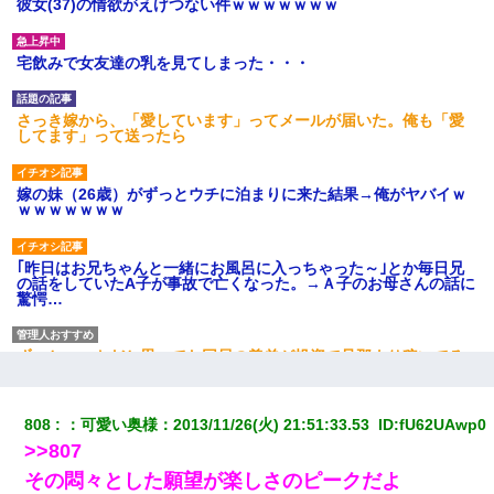
彼女(37)の情欲がえげつない件ｗｗｗｗｗｗｗ
宅飲みで女友達の乳を見てしまった・・・
さっき嫁から、「愛しています」ってメールが届いた。俺も「愛
してます」って送ったら
嫁の妹（26歳）がずっとウチに泊まりに来た結果→俺がヤバイｗ
ｗｗｗｗｗｗｗ
｢昨日はお兄ちゃんと一緒にお風呂に入っちゃった～｣とか毎日兄
の話をしていたA子が事故で亡くなった。→Ａ子のお母さんの話に
驚愕…
ずっとニートだと思ってた同居の義弟が投資で旦那より稼いでる
とか知らなかった…
808
：
可愛い奥様
：
2013/11/26(火) 21:51:33.53 
 ID:
fU62UAwp0
日航機墜落事故の「ここからは日本語で大丈夫ですよ〜」の絶望
感がヤバイ・・・
>>807
その悶々とした願望が楽しさのピークだよ