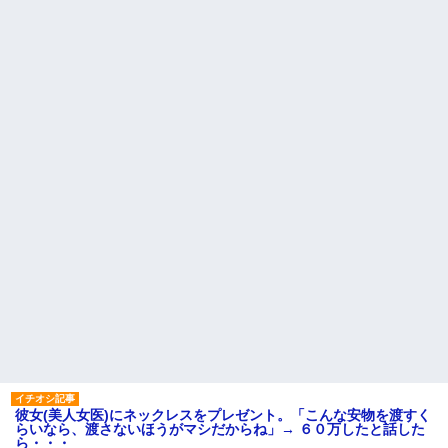
彼女(美人女医)にネックレスをプレゼント。「こんな安物を渡すく
らいなら、渡さないほうがマシだからね」→ ６０万したと話した
ら・・・