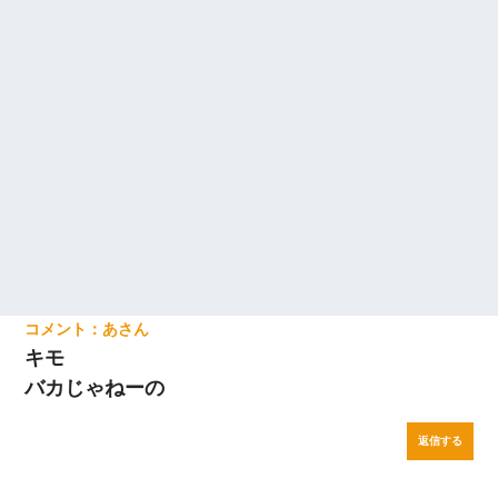
あ
キモ
バカじゃねーの
返信する