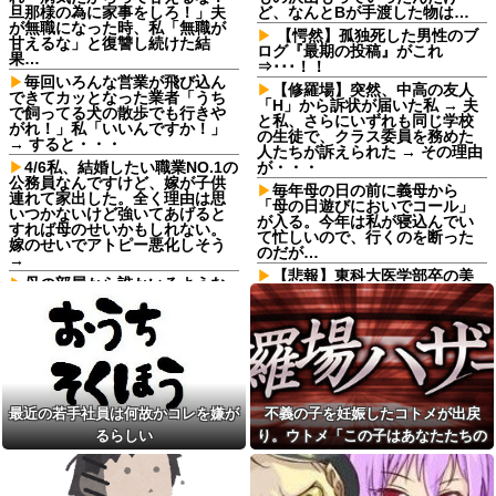
旦那様の為に家事をしろ！」夫
ど、なんとBが手渡した物は…
が無職になった時、私「無職が
【愕然】孤独死した男性のブ
甘えるな」と復讐し続けた結
ログ『最期の投稿』がこれ
果…
⇒･･･！！
毎回いろんな営業が飛び込ん
【修羅場】突然、中高の友人
できてカッとなった業者「うち
「H」から訴状が届いた私 → 夫
で飼ってる犬の散歩でも行きや
と私、さらにいずれも同じ学校
がれ！」私「いいんですか！」
の生徒で、クラス委員を務めた
→ すると・・・
人たちが訴えられた → その理由
4/6私、結婚したい職業NO.1の
が・・・
公務員なんですけど、嫁が子供
毎年母の日の前に義母から
連れて家出した。全く理由は思
「母の日遊びにおいでコール」
いつかないけど強いてあげると
が入る。今年は私が寝込んでい
すれば母のせいかもしれない。
て忙しいので、行くのを断った
嫁のせいでアトピー悪化しそう
のだが…
→
【悲報】東科大医学部卒の美
母の部屋から誰かいるような
人YouTuber、直美で炎上ｗｗｗ
音がする
ｗｗ他
夫「嫁がメシマズで困ってる
【J2第1節 藤枝×仙台】藤枝が
んだよ。毎日つれーわｗ」義両
J2・J3百年構想リーグ王者の仙
親「なに！食べに行く！」夫
台を撃破！槙野監督は恩師・森
「いや、そんな事しなくていい
山監督を相手に白星
からｗ」→ある日、私の作った
ご...
14年前に捨てられた元カノの
最近の若手社員は何故かコレを嫌が
不義の子を妊娠したコトメが出戻
「托卵」が発覚し間男扱いされ
美容院ってオッサンがいきな
た。妻の疑いの視線の中、昔捨
るらしい
り。ウトメ「この子はあなたたちの
り行っても大丈夫なん？
てずに残していた『〇〇』を持
子として育てて」旦那「ありがと
みい山作者、みいちゃんでチ
ち出した結果←修理屋のオッサ
ー牛なのではという疑惑が生ま
ンの技術力とノリが神すぎる
う」私「勝手に決めないで！」→修
れるｗｗｗｗｗｗｗ