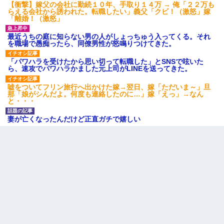
【衝撃】嫁父の会社に勤続１０年、手取り１４万 → 俺「２２万も
らえる会社から誘われた。転職したい」義父「クビ！（激怒」嫁
「離婚！（激怒」
最近うちの庭に知らない男の人がしょっちゅう入ってくる。それ
を職場で愚痴ったら、同僚男性が怒鳴りつけてきた。
「パワハラを受けたから思い切って転職した」とSNSで呟いた
ら、速攻でパワハラかました元上司がLINEを送ってきた。
嘘をついてフリン旅行へ出かけた嫁→翌日、嫁「ただいま～」旦
那「娘がシんだよ。何度も連絡したのに…」嫁「えっ」→なん
と・・・
妻が亡くなったんだけど正直ガチで嬉しい