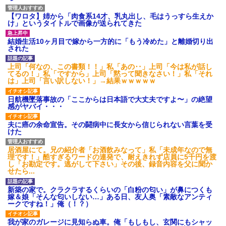
【ワロタ】姉から「肉食系14才、乳丸出し、毛はうっすら生えか
け」というタイトルで画像が送られてきた
結婚生活10ヶ月目で嫁から一方的に「もう冷めた」と離婚切り出
された
上司「何なの、この書類！！」私「あの‥」上司「今は私が話し
てるの！」私「ですから」上司「黙って聞きなさい！」私「それ
は」上司「言い訳しない！」→結果ｗｗｗｗｗ
日航機墜落事故の「ここからは日本語で大丈夫ですよ〜」の絶望
感がヤバイ・・・
夫に癌の余命宣告。その闘病中に長女から信じられない言葉を受
けた
居酒屋にて。兄の紹介者「お酒飲みなって」私「未成年なので無
理です！」酷すぎるワードの連発で、耐えきれず店員に5千円を渡
し「お勘定です。逃がして下さい」その後、録音内容を父に聞か
せたら...
新築の家で。クラクラするくらいの「白粉の匂い」が鼻につくも
嫁＆娘「そんな匂いしない…」ある日、友人奥「素敵なアンティ
ークですね！」俺（！？）
我が家のガレージに見知らぬ車。俺「もしもし、玄関にもシャッ