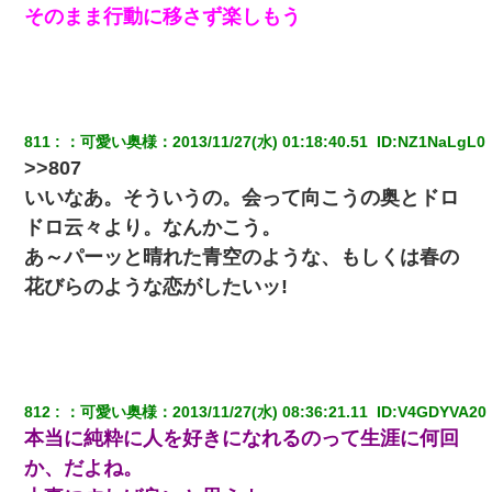
旦那が長男のDNA鑑定をしたら血縁関係0%だった。旦那「やっぱ
そのまま行動に移さず楽しもう
りウワキしてたんだな…」長男「俺は誰の子供なの？」長女・次
男「ウワキ女！」
放置子が病院送りになったらしい → 俺（二度と帰ってくるなよ…
嫁を半身不随にしやがった恨みは、正直こんなもんじゃ晴れな
い）
811
：
可愛い奥様
：
2013/11/27(水) 01:18:40.51 
 ID:
NZ1NaLgL0
>>807
13歳娘が元嫁のところから逃げてきた。どう扱ったらいいのかわ
いいなあ。そういうの。会って向こうの奥とドロ
からない
ドロ云々より。なんかこう。
あ～パーッと晴れた青空のような、もしくは春の
見合いにて。嫁「はじめまして」俺「失礼ですが○○さんご本人で
すか？」
花びらのような恋がしたいッ!
【まぬけ】夫「離婚だ！」私「わかった。で？」夫「慰謝料
だ！」私「いいけど弁護士通して。私も請求する」夫「」
【復讐】義兄嫁「生活費、足りない分を貸してほしい」私「貸す
812
：
可愛い奥様
：
2013/11/27(水) 08:36:21.11 
 ID:
V4GDYVA20
わけないでしょｗｗｗｗ」→ 理由を話したら泣き出して・・私
本当に純粋に人を好きになれるのって生涯に何回
（あまりにも希望通り）
か、だよね。