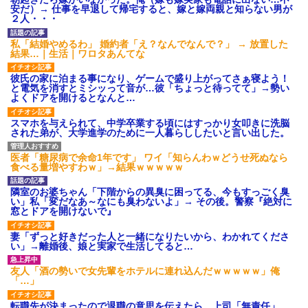
ション鳴らしてんだ！降りてこ
安だ）→ 仕事を早退して帰宅すると、嫁と嫁両親と知らない男が
いよ！」と怒鳴りだし...
２人・・・
【衝撃】報酬100万円超の治験
募集がこちらｗｗｗｗｗ(※画像
私「結婚やめるわ」 婚約者「え？なんでなんで？」 → 放置した
あり)
結果…｜生活｜ワロタあんてな
【ネット騒然】惨殺されたタ
ワマン頂き女子のこの動画、す
彼氏の家に泊まる事になり、ゲームで盛り上がってさぁ寝よう！
げえええええｗｗｗｗｗｗｗｗ
と電気を消すとミシッって音が…彼「ちょっと待ってて」→勢い
ｗｗｗ
よくドアを開けるとなんと…
【愕然】白のクラウン俺氏、
高速道路左車線を制限速度で走
スマホを与えられて、中学卒業する頃にはすっかり女叩きに洗脳
った結果wwwwwwwwwwww
された弟が、大学進学のために一人暮らししたいと言い出した。
百年の恋12-899 食べた量を
張り合ってくる
医者「糖尿病で余命1年です」 ワイ「知らんわｗどうせ死ぬなら
【悲報】佐藤輝明・・・２軍
食べる量増やすわｗ」→結果ｗｗｗｗｗ
でも盛大にやらかす←あまり悲
しませないでくれ
隣室のお婆ちゃん「下階からの異臭に困ってる、今もすっごく臭
い」私「変だなあ～なにも臭わないよ」→ その後。警察『絶対に
窓とドアを開けないで』
妻「ずっと好きだった人と一緒になりたいから、わかれてくださ
い」→離婚後、娘と実家で生活してると…
友人「酒の勢いで女先輩をホテルに連れ込んだｗｗｗｗｗ」俺
「…」
転職先が決まったので退職の意思を伝えたら。上司「無責任」