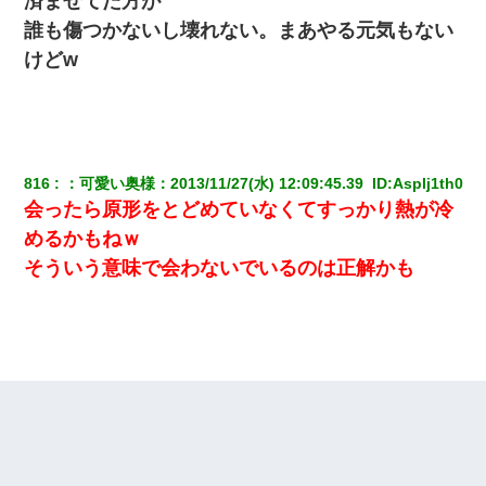
済ませてた方が
小学生の妹が20代の弟とチューしてるのに、見て見ぬふりの親を
誰も傷つかないし壊れない。まあやる元気もない
見てから実家を出た。それから15年、妹が弟の子を妊娠したらし
くもう堕胎できない月なんだと母から連絡がきた…｜生活｜ワロ
けどw
タあんてな
【考察】兄嫁急死の1年後、兄が引越すというので手伝いに行った
ら下着が入った引き出しの奥にとんでもないモノを見つけた
816
：
可愛い奥様
：
2013/11/27(水) 12:09:45.39 
 ID:
Asplj1th0
ミスした新人(
)に冗談で「行為させてくれたら許してあげる」
会ったら原形をとどめていなくてすっかり熱が冷
って言ったら・・・
めるかもねｗ
そういう意味で会わないでいるのは正解かも
元夫の連れ子「俺の結婚式の時くらい、母親としての責任を果た
そうとは思わないのか！」→どうも連れ子は…
私『貯金貯まったし、やっと家建てられるね！』夫「実家を二世
帯住宅にした。それに貯金使った」→私『離婚しよう』夫「え
っ」私『使った貯金はあげるから』→すると…
高1のとき男に襲われ、不妊の叔母に頼まれて出産。→叔母夫婦が
養子縁組してアメリカに子供を連れ帰った。→9・11で叔母夫婦が
亡くなってしまい…