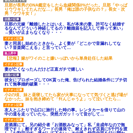
旦那が長男のDNA鑑定をしたら血縁関係0%だった。旦那「やっぱ
りウワキしてたんだな…」長男「俺は誰の子供なの？」長女・次
男「ウワキ女！」
旦那の元嫁「離婚したとはいえ、私が本来の妻。許可なく結婚す
るなんてどういう神経してるの？離婚届を記入して持って来い」
→笑いが止まらなくなり・・・
妻と同居し始めたときから、よく妻が「どこかで音漏れしてな
い？音楽聞こえる」と言っていて…
【悲報】嫁がワイのこと嫌いっぽいから単身赴任した結果
妻が亡くなったんだけど正直ガチで嬉しい
彼女にプロポーズしてOK貰った俺、告げられた結婚条件にブチ切
れて無事婚約破棄・・・
小2の頃、妹と昼寝してたら家が火事になってて気づくと逃げ場が
なかった。妹を抱き締めて「ﾀﾋんじゃうよ」って泣いてたら…
友人とふたりで山口に旅行した時の事。レンタカーを借りて山の
中の道を走っていたら、突然ガガッ！って音がして…
居酒屋にて。兄の紹介者「お酒飲みなって」私「未成年なので無
理です！」酷すぎるワードの連発で、耐えきれず店員に5千円を渡