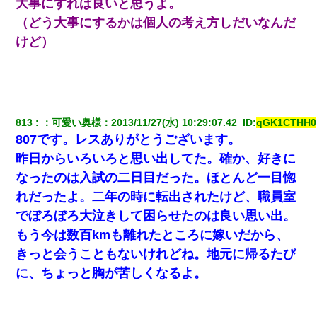
わい(42)渋谷の夜のサービスで19の女の子にゴックンさせた結果
大事にすれば良いと思うよ。
ｗｗｗｗｗｗｗｗ
（どう大事にするかは個人の考え方しだいなんだ
けど）
【悲報】お風呂で父親と姉が完全に行為してるんだが...
結婚生活10ヶ月目で嫁から一方的に「もう冷めた」と離婚切り出
された
813
：
可愛い奥様
：
2013/11/27(水) 10:29:07.42 
 ID:
qGK1CTHH0
医者「糖尿病で余命1年です」 ワイ「知らんわｗどうせ死ぬなら
807です。レスありがとうございます。
食べる量増やすわｗ」→結果ｗｗｗｗｗ
昨日からいろいろと思い出してた。確か、好きに
なったのは入試の二日目だった。ほとんど一目惚
父親がくも膜下出血で突然ﾀﾋ。→母の貯金が0なことが判明。→母
「私を家に置いてほしい、どうか見捨てないで(土下座」俺・嫁
れだったよ。二年の時に転出されたけど、職員室
「…」
でぼろぼろ大泣きして困らせたのは良い思い出。
もう今は数百kmも離れたところに嫁いだから、
【悲報】嫁がワイのこと嫌いっぽいから単身赴任した結果
きっと会うこともないけれどね。地元に帰るたび
に、ちょっと胸が苦しくなるよ。
俺「初対面でなに言ったか覚えてる？」嫁「臭いんだよ！キモオ
タ？だっけ？」俺「だいたい合ってる。で、なんで告白してきた
の？」→