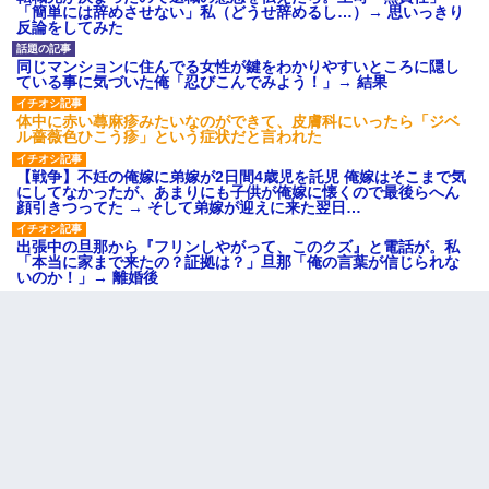
「簡単には辞めさせない」私（どうせ辞めるし…）→ 思いっきり
反論をしてみた
同じマンションに住んでる女性が鍵をわかりやすいところに隠し
ている事に気づいた俺「忍びこんでみよう！」→ 結果
体中に赤い蕁麻疹みたいなのができて、皮膚科にいったら「ジベ
ル薔薇色ひこう疹」という症状だと言われた
【戦争】不妊の俺嫁に弟嫁が2日間4歳児を託児 俺嫁はそこまで気
にしてなかったが、あまりにも子供が俺嫁に懐くので最後らへん
顔引きつってた → そして弟嫁が迎えに来た翌日…
出張中の旦那から『フリンしやがって、このクズ』と電話が。私
「本当に家まで来たの？証拠は？」旦那「俺の言葉が信じられな
いのか！」→ 離婚後