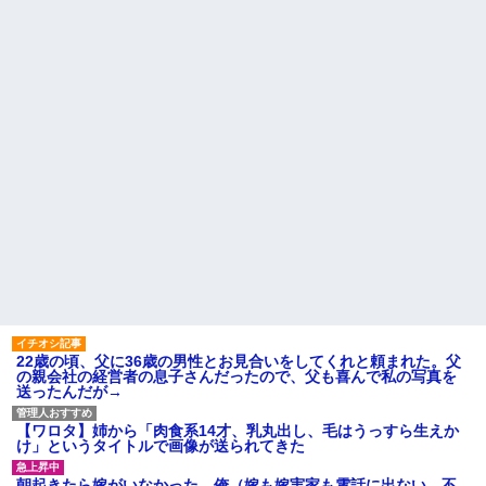
が原因で、なぜか俺まで責めら
れることになり…
病院の待合室で子供がドタバ
タ走ってギャーギャー騒いでて
44歳バツイチなんだが、仕事
も親はスマホポチポチか談笑で
が長続きしません。突然仕事に
放置
行くのが嫌になって...
主な税金の成り立ちを調べて
お腹の中にいる子供が男だと
みたよ
判明したら嫁がキレ出した。嫁
はどうしても女が欲しかったら
しく...
【悲報】 ヒコロヒー コンビニ
で割引おにぎりは〝絶対買わな
い〟理由で炎上ｗｗｗ
ハードオフに売っていた4万
4000円のフィギュアがヤバすぎ
るｗｗｗｗｗｗ「こんな高い
の？ｗｗ」「逆に超安い」
私「ちょっと、人の家の金庫
触らないでよ！」キチママ『そ
こに金庫があったから、開けて
みようとしただけ☆』義兄「泥
は出てけ！二度と来るな！」結
22歳の頃、父に36歳の男性とお見合いをしてくれと頼まれた。父
果・・・
の親会社の経営者の息子さんだったので、父も喜んで私の写真を
私「初めて飲む味だけどなん
送ったんだが→
のお茶？」彼「ちっ！」私「」
【GIF】JSのカンチョーワロ
【ワロタ】姉から「肉食系14才、乳丸出し、毛はうっすら生えか
タ
け」というタイトルで画像が送られてきた
後続車にクラクションを鳴ら
され彼氏が逆切れ。「何クラク
朝起きたら嫁がいなかった。俺（嫁も嫁実家も電話に出ない…不