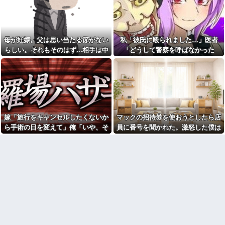
【呆然】5年不倫がバレた旦那
羅場になり…
【画像】俺たちの姫本田望
が泣きながら告白、その理由が
結、久しぶりに画像を投稿した
こちらｗｗｗｗ
結果→やっぱりワイらの姫だっ
【画像】温泉の中でこれやる
たw w w w w w w w w w
奴ｗｗｗｗｗｗｗｗｗ
母が妊娠。父は思い当たる節がない
私「彼氏に殴られました…」医者
【仰天】X、メンエス嬢とラウ
軽く熱中症の手前かな？と思
ンジ嬢が熾烈な女の争いを繰り
らしい。それもそのはず...相手は中
「どうして警察を呼ばなかった
ったらすること
広げ対戦型になってしまうw w
1の...
の？」→医師の厳しい一言で考え方
w w w w w w
出された物を食べずに文句ば
っかりの子供にうんざり。もう
が変わり…
【動画】御当地アイドルだっ
毎日冷凍チャーハンとコーンフ
た頃の今田美桜、ガチのマジで
レークでいいかな？
可愛くてワイらをびびらせまく
ってしまうw w w w w w w w
【闇】『強度行動障害』の女
の子、自分をグーパンしまくる
もう先が長くないと20代で宣
告された友達A。「会いに来てほ
【悲報】X「アスペの検査した
嫁「旅行をキャンセルしたくないか
マックの招待券を使おうとしたら店
しい」と言うので彼女の好きな
結果wwwwwwwww」
もの沢山もっていったんだけ
ら手術の日を変えて」俺「いや、そ
員に番号を聞かれた。激怒した僕は
祖母が農具をしまっている倉
ど、なんとBが手渡した物は…
庫の鍵を、私が無くしたと思っ
れおかしくない？」→納得できず…
「どうしてくれんねん！！！無料券
俺「土日は鬼ごっこしよ
ていたら…
よこせや！！！！」と怒鳴って…
う！」息子「うん！」→足が遅
彼は私が何かしても、一度も
かった息子と本気で遊び続けた
「ありがとう」と言わない
10年後…
幼稚な義弟夫婦が大嫌い。低
オペレーター「中国人があな
学歴だしパラサイトだし夫婦揃
たのロ座を利用しています」私
って太ってるし。義母にベタベ
「そんなはずない！」
タ甘えて「ジュース飲みた～
→Amazonで買い物をした後、
い」何かあるとすぐ「親に言い
とんでもない事態に…
つけてやる！」
友人「冗談じゃん」彼女「や
【悲報】俺の行為人生があと5
めてよ…」→居酒屋での悪ノリ
年wwwwその理由がこれ