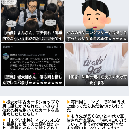
らに240万円失うｗｗｗｗ
【画像】まんさん、ブチ切れ「電車
ジムのランニングマシーン占拠して
内でこういうポジのおじ、ガチでイ
ずっと歩いてる男の正体ｗｗｗｗｗ
ラネ」→
ｗｗｗｗｗｗｗｗｗ
【悲報】堀大輔さん、寝る間も惜し
【画像】NHKの素朴な女子アナが可
んでレスバ祭りｗｗｗｗｗｗｗｗｗ
愛すぎる
ｗｗｗｗｗｗｗｗｗｗｗｗｗｗｗ
彼女が中古カードショップで
毎日同じコンビニで2000円以
男に話しかけられた。いきなり
上使ってたらあだ名つけられて
彼女の持ち歩いてたカードを品
た…
定めしだしたらしく…
もう先が長くないと20代で宣
【エグい末路】 インフルにな
告された友達A。「会いに来てほ
り気絶した私→夫に顔をはたか
しい」と言うので彼女の好きな
れ「病気だからって甘えるな！
もの沢山もっていったんだけ