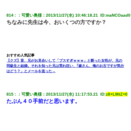
ナンパにほいほい付いていった私、地獄に落ちる
814
：
可愛い奥様
：
2013/11/27(水) 10:46:18.21 
 ID:
maNCOaad0
小2の頃、妹と昼寝してたら家が火事になってて気づくと逃げ場が
ちなみに先生は今、おいくつの方ですか？
なかった。妹を抱き締めて「ﾀﾋんじゃうよ」って泣いてたら…
ケーキバイキングにいた単独の50くらいのオッサン、強烈だっ
た。
生保レディと行為する為に駆け引きしてみた結果ｗｗｗｗｗｗｗ
【クズ】昔、兄がお見合いして「ブスすぎｗｗｗ」と断った女性が、兄の
ｗｗｗｗｗ
同級生と結婚。それを知った兄は荒れ狂い、｢嫁さん、俺のお古ですが気分
はどう？」とメールを送った→
【衝撃】婚約者「兄と結婚はするけど嫁入りするわけじゃない。
お互い干渉はしないようにしましょう」→ その後に結納金の話を
したので、母が・・・
815
：
可愛い奥様
：
2013/11/27(水) 11:17:53.21 
 ID:
z8+LMtZ+0
たぶん４０手前だと思います。
夫の友達がBBQを定期的に開催して夫婦で参加してたんだけど、
女性側のリーダーみたいな人に「BBQは友達とやりなよ！」と言
われて…
【ワロタ】姉から「肉食系14才、乳丸出し、毛はうっすら生えか
け」というタイトルで画像が送られてきた