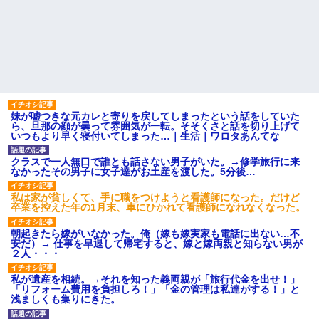
妹が嘘つきな元カレと寄りを戻してしまったという話をしていた
ら、旦那の顔が曇って雰囲気が一転。そそくさと話を切り上げて
いつもより早く寝付いてしまった…｜生活｜ワロタあんてな
クラスで一人無口で誰とも話さない男子がいた。→修学旅行に来
なかったその男子に女子達がお土産を渡した。5分後…
私は家が貧しくて、手に職をつけようと看護師になった。だけど
卒業を控えた年の1月末、車にひかれて看護師になれなくなった。
朝起きたら嫁がいなかった。俺（嫁も嫁実家も電話に出ない…不
安だ）→ 仕事を早退して帰宅すると、嫁と嫁両親と知らない男が
２人・・・
私が遺産を相続。→それを知った義両親が「旅行代金を出せ！」
「リフォーム費用を負担しろ！」「金の管理は私達がする！」と
浅ましくも集りにきた。