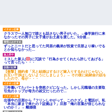
クラスで一人無口で誰とも話さない男子がいた。→修学旅行に来
なかったその男子に女子達がお土産を渡した。5分後…
ずっとニートだと思ってた同居の義弟が投資で旦那より稼いでる
とか知らなかった…
ミスした新人(
)に冗談で「行為させてくれたら許してあげる」
って言ったら・・・
【衝撃】婚約者「兄と結婚はするけど嫁入りするわけじゃない。
お互い干渉はしないようにしましょう」→ その後に結納金の話を
したので、母が・・・
三年働いてたパートを突然クビになった。しかし元職場の主要取
引先のトップが母方の叔父だったので…
出張中の旦那から『フリンしやがって、このクズ』と電話が。私
「本当に家まで来たの？証拠は？」旦那「俺の言葉が信じられな
いのか！」→ 離婚後