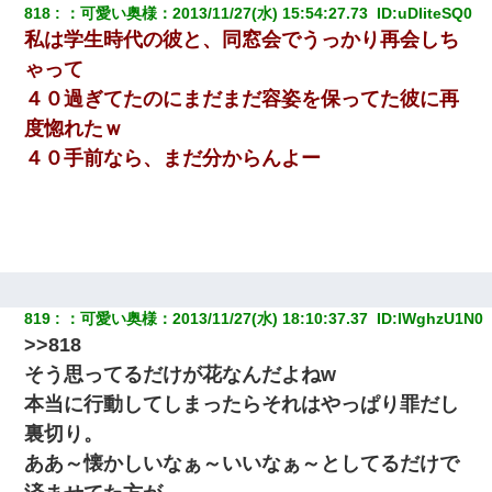
818
：
可愛い奥様
：
2013/11/27(水) 15:54:27.73 
 ID:
uDIiteSQ0
私は学生時代の彼と、同窓会でうっかり再会しち
近所のお寺に住み込みで手伝いしてる知的障害のオッサンがい
ゃって
た。ある日、オッサンが火かき棒を持って顔を真っ赤にしながら
走り回っていて…
４０過ぎてたのにまだまだ容姿を保ってた彼に再
度惚れたｗ
嫁に不倫されたから嫁と不倫相手に1000万の慰謝料請求した
４０手前なら、まだ分からんよー
【衝撃】ヤンキー女に「サせて」って言った結果
妹が嘘つきな元カレと寄りを戻してしまったという話をしていた
ら、旦那の顔が曇って雰囲気が一転。そそくさと話を切り上げて
いつもより早く寝付いてしまった…｜生活｜ワロタあんてな
819
：
可愛い奥様
：
2013/11/27(水) 18:10:37.37 
 ID:
lWghzU1N0
>>818
【驚愕】私「今まで育てた分のお金返してね(冗談)」息子「はい、
3000万円」→数年後。私「妹が病気になったから援助して欲し
そう思ってるだけが花なんだよねw
い」→
本当に行動してしまったらそれはやっぱり罪だし
裏切り。
友人「酒の勢いで女先輩をホテルに連れ込んだｗｗｗｗｗ」俺
「…」
ああ～懐かしいなぁ～いいなぁ～としてるだけで