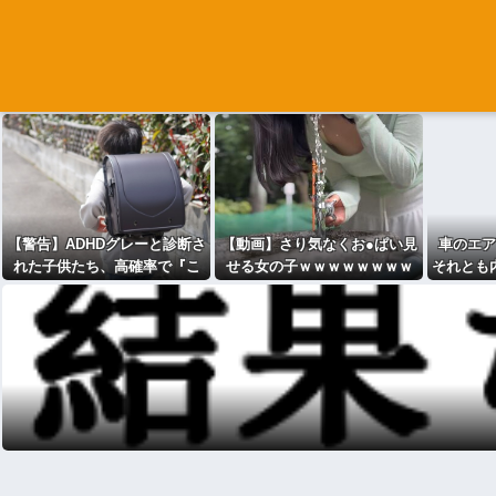
【警告】ADHDグレーと診断さ
【動画】さり気なくお●ぱい見
車のエア
れた子供たち、高確率で『こ
せる女の子ｗｗｗｗｗｗｗｗ
それとも内
の習慣』をやっていた
ｗ
→！！！