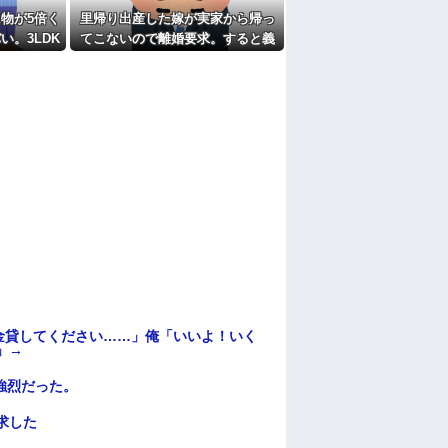
物が5倍く
里帰り出産した嫁が実家から帰っ
い。3LDK
てこないので離婚要求。すると義
けど全部埋
父がブチギレた
金貸してください……」俺「いいよ！いく
」→
強烈だった。
求した