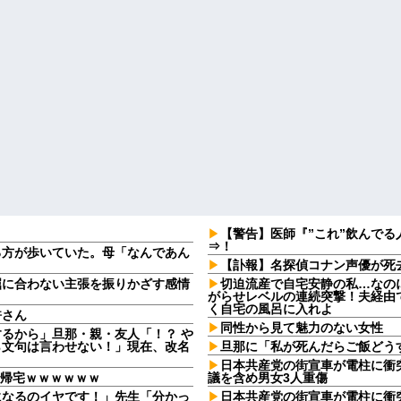
【警告】医師『”これ”飲んでる
⇒！
る方が歩いていた。母「なんであん
【訃報】名探偵コナン声優が死去
屈に合わない主張を振りかざす感情
切迫流産で自宅安静の私…なの
・
がらせレベルの連続突撃！夫経由で
く自宅の風呂に入れよ
許さん
同性から見て魅力のない女性
るから」旦那・親・友人「！？ や
ら文句は言わせない！」現在、改名
旦那に「私が死んだらご飯どう
日本共産党の街宣車が電柱に衝
で帰宅ｗｗｗｗｗｗ
議を含め男女3人重傷
になるのイヤです！」先生「分かっ
日本共産党の街宣車が電柱に衝