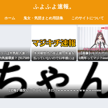
ふよふよ速報。
ホーム
鬼女・気団まとめ用語集
このサイトについて
コンは外気取入派？
氷河期世代の非正規、年金を
【画像】キズナアイ
気循環派？ [917589
払っていないので11年後には
0周年ってマジ？ww
786]
生活保護に殺到、どうすんの
wwwwwww
これ
【悲報】格安ピンサロ行ってきたらｗｗｗｗｗｗｗｗｗｗｗwwww