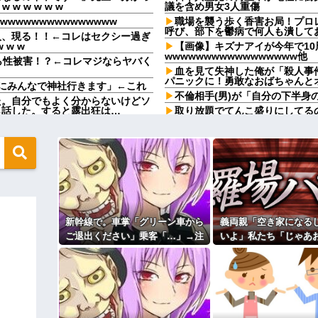
 w w w w
議を含め男女3人重傷
wwwwwwwwwwwwww
職場を襲う歩く香害お局！プロ
呼び、部下を鬱病で何人も潰して
人、現る！！←コレはセクシー過ぎ
 w w
【画像】キズナアイが今年で10
wwwwwwwwwwwwwwwww他
ら性被害！？←コレマジならヤバく
血を見て失神した俺が「殺人事
パニックに！勇敢なおばちゃんと
にみんなで神社行きます」←これ
不倫相手(男)が「自分の下半身
た。自分でもよく分からないけどソ
ら話した。すると露出狂は…
取り放題でてんこ盛りにしてる
う、、、
の写真が飾ってあった。しかも私が
取り放題でてんこ盛りにしてる
う、、、
せて帰宅。不倫を確信した俺は調査
女「赤ちゃん抱っこしてみます
おおおおお）
る。旦那含め旦那方の親戚ほとんど
【画像】このボケて、破壊力あ
私「えっ…」→あまりにも強烈な持
コトメの結婚式で、知らない間
旦那の同僚女が旦那の元カノ。
新幹線で。車掌「グリーン車から
義両親「空き家になる
「確認します」→女子会ディナーの
で残業したり二人で出張に行った
…
嘘つくのかな
ご退出ください」乗客「…」→注
いよ」私たち「じゃあ
末路が悲惨すぎるｗｗｗｗ
休んだ翌日、先輩パートに申し
意されても動かない乗客を見てい
えて…」→引っ越した
た。このパートの性格悪くないか
ィギュアがヤバすぎるｗｗｗｗｗｗ
たら、その直後まさかの展開に…
外の出来事が待って
【速報】専門家「イオンモール
ど…」
よ！」キチママ『そこに金庫があっ
「泥は出てけ！二度と来るな！」結
主な税金の成り立ちを調べてみ