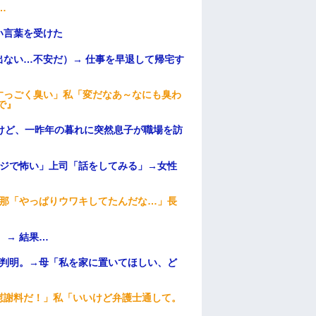
…
い言葉を受けた
ない…不安だ）→ 仕事を早退して帰宅す
すっごく臭い」私「変だなあ～なにも臭わ
で』
けど、一昨年の暮れに突然息子が職場を訪
マジで怖い」上司「話をしてみる」→女性
旦那「やっぱりウワキしてたんだな…」長
 → 結果…
が判明。→母「私を家に置いてほしい、ど
慰謝料だ！」私「いいけど弁護士通して。