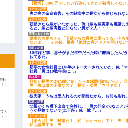
【驚愕】5000円でＪＫと行為してきたが後悔しかない
夫に癌の余命宣告。その闘病中に長女から信じられな
朝起きたら嫁がいなかった。俺（嫁も嫁実家も電話に出
ると、嫁と嫁両親と知らない男が２人・・・
隣室のお婆ちゃん「下階からの異臭に困ってる、今も
ないよ」→ その後。警察『絶対に窓とドアを開けない
10年ほど前、息子がまだ年中だった時に離婚したんだ
ねてきた。
新卒の女性社員に1年半ストーカーされていた。俺「
社員「実は10数年前に…」
の社
旦那が長男のDNA鑑定をしたら血縁関係0%だった。
い！！
男「俺は誰の子供なの？」長女・次男「ウワキ女！」
」
彼氏家「うちは墨入れるのが伝統だから。お前も彫れ」
父親がくも膜下出血で突然ﾀﾋ。→母の貯金が0なこと
うか見捨てないで(土下座」俺・嫁「…」
えてく
・・・
【まぬけ】夫「離婚だ！」私「わかった。で？」夫「
私も請求する」夫「」