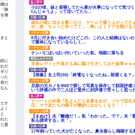
結婚は
小2の頃、妹と昼寝してたら家が火事になってて気づく
、「諦
ﾋんじゃうよ」って泣いてたら…
女を連
彼氏の家に泊まる事になり、ゲームで盛り上がってさ
が…彼「ちょっと待ってて」→勢いよくドアを開ける
9月に付き合い始めたけどこの、この人と結婚はない
引きと
で重体になっているらしく…
ナンパにほいほい付いていった私、地獄に落ちる
滅的に
生保レディと行為する為に駆け引きしてみた結果ｗｗ
どれだ
リギリ
【画像】女上司(30)「終電なくなったね…部屋くる？
やった
名前だ
旦那の元カノをSNSで探して写真を保存して顔面評価
、なん
いう評価の中で二人ほど意外に好評価で苦々しく思っ
デパートの外商『私さんだと名乗る女が、ツケで宝石を
」とか
日。ママ友たちの様子が微妙におかしくなり・・・
をよく
たと
【まぬけ】夫「離婚だ！」私「わかった。で？」夫「
かれた
私も請求する」夫「」
同じ質
17年飼っていた犬が亡くなった。鼻水垂らし嗚咽する