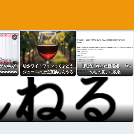
が今年で1
幼少ワイ「ワインってぶどう
【政治】れいわ新選組、「い
wwwwww
ジュースの上位互換なんやろ
のちの党」に改名
ww
なぁ」