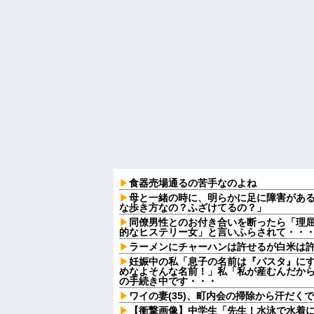
食器売場通るの苦手なのよね
母と一緒の時に、明らかに足に障害があ
な歩き方なの？ふざけてるの？」
同僚男性とのお付き合いを断ったら「理
的なヒステリー女」と言いふらされて・・
ラーメンにチャーハンは許せるが白米は
妊娠中の私「息子の名前は『パスタ』にす
めなよそんな名前！」私「私が産むんだか
の手続き中です・・・
ワイの妻(35)、町内会の掃除から汗だく
【衝撃画像】中学生「先生！水泳で水着