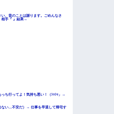
さい、昔のことは謝ります。ごめんなさ
相手『 』結果→
っち行ってよ！気持ち悪い！（ｼｯｼｯ」→
ない…不安だ）→ 仕事を早退して帰宅す