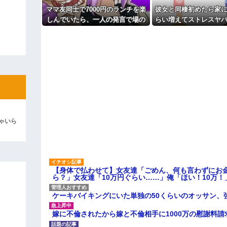
彼「ちっ！」私「」
ママ友同士で7000円のランチを楽
彼女と同棲初めたら家に
しんでいたら、一人の発言で場の
らい増えてストレスヤバ
逆切れ。「何クラクション鳴らして
空気が凍りついた。その理由と
で余裕だろと思ってた
は…
めやがった
らｗｗｗｗｗ(※画像あり)
女子のこの動画、すげえええええｗ
車線を制限速度で走った結果
くる
やらかす←あまり悲しませないでく
ゃいら
【身体で払わせて】女友達「ごめん、何も言わずにお
ら？」女友達「10万円ぐらい……」俺「ほい！10万！
ケーキバイキングにいた単独の50くらいのオッサン、
嫁に不倫されたから嫁と不倫相手に1000万の慰謝料請