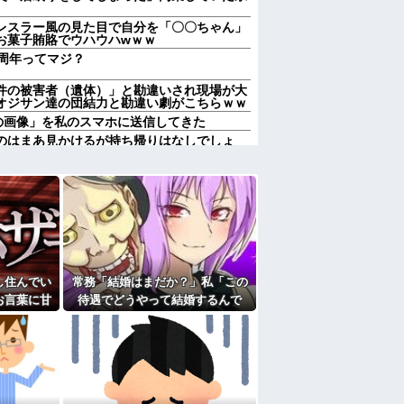
レスラー風の見た目で自分を「〇〇ちゃん」
お菓子賄賂でウハウハwｗｗ
周年ってマジ？
件の被害者（遺体）」と勘違いされ現場が大
オジサン達の団結力と勘違い劇がこちらｗｗ
の画像」を私のスマホに送信してきた
のはまあ見かけるが持ち帰りはなしでしょ
のはまあ見かけるが持ち帰りはなしでしょ
か～？w」ワイ（やめろおおおおおおおおお
りすぎてクッソワロタｗｗｗｗｗｗｗｗｗ
にお祝いの歌を弾き語りする事になってた
なのにしょっちゅうペアで仕事してて遅くま
し住んでい
常務「結婚はまだか？」私「この
り。なんで「今度の出張は一人で行く」って
お言葉に甘
待遇でどうやって結婚するんで
送りあるかと確認したらいきなりキレられ
途端、予想
す？」→飲み会で本音を返したら
？
いて…
場が静まり返って…
熊本の爆心地に”こんなもの”があったんだけ
たよ