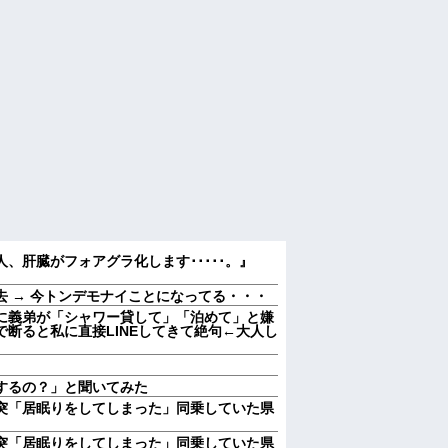
人、肝臓がフォアグラ化します･････。』
 → 今トンデモナイことになってる・・・
に義弟が「シャワー貸して」「泊めて」と嫌
断ると私に直接LINEしてきて絶句←大人し
するの？」と聞いてみた
突「居眠りをしてしまった」同乗していた県
突「居眠りをしてしまった」同乗していた県