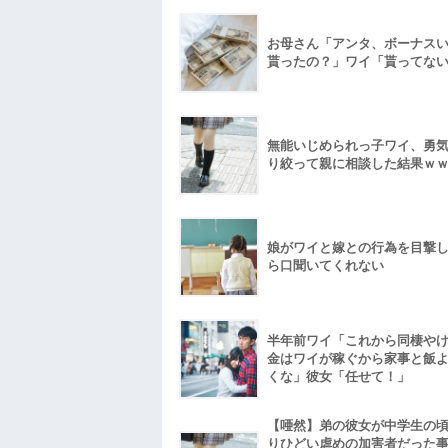
お母さん「アンタ、ボーナス
貰ったの？」ワイ「貰ってな
無能いじめられっ子ワイ、勇
り絞って親に相談した結果ｗ
娘がワイと嫁との行為を目撃
ら口聞いてくれない
半年前ワイ「これから同棲や
金はワイが稼ぐから家事と飯
くな」彼女「任せて！」
【唖然】弟の彼女が中学生の
りひどい虐めの加害者だった