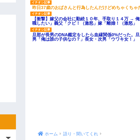
昨日37歳のおばさんと行為したんだけどめちゃくちゃ
【衝撃】嫁父の会社に勤続１０年、手取り１４万 → 
職したい」義父「クビ！（激怒」嫁「離婚！（激怒」
旦那が長男のDNA鑑定をしたら血縁関係0%だった。
男「俺は誰の子供なの？」長女・次男「ウワキ女！」
ホーム
語り・聞いてくれ