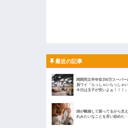
最近の記事
関関同立卒年収350万スーパー
員ワイ「らっしゃいらっしゃ
今日は玉子が安いよぉ！！！
姉が離婚して困ってるから支
れみたいなことを言い始めた