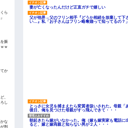
妻が亡くなったんだけど正直ガチで嬉しい
いくら
父が他界→父のフリン相手『どうか相続を放棄して下
い」
い…』私「お子さんはフリン略奪婚って知ってるの？」
気を振
ｗｗｗ
してか
けど、
よろし
とっさに女児を捕まえたら変質者扱いされた。母親「あ
後日、俺を見つけた母親がすっ飛んできて・・・
朝起きたら嫁がいなかった。俺（嫁も嫁実家も電話に出
頃かな
ると、嫁と嫁両親と知らない男が２人・・・
事が判