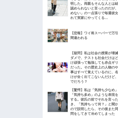
明した。両親もそんな人とは
認められないと言ったのだが
めない」の一点張りで毎週彼
れて実家にやってくる…
【悲報】ワイ将スーパーで万
間違われる
【疑問】私は社会の授業が壊
ダメで、テストも社会だけは
け頑張って勉強しても赤点ギ
だった。その歴史上の人物の
事はすべて覚えているのに、
けが全く出てこないんだけど
でだろう？
【驚愕】私は「気持ち少なめ
「気持ち多め」のような表現
する。彼氏の前でそれを言っ
き、「気持ちって何？」と聞
ので説明したら、その後また
問をしてきて冷めてしまった