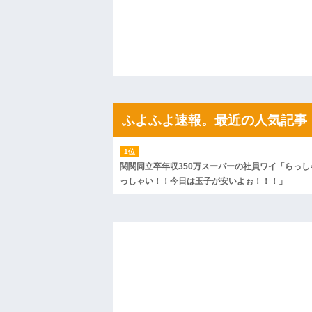
私「初めて飲む味だけどなんのお茶？」
【GIF】JSのカンチョーワロタ
後続車にクラクションを鳴らされ彼氏が
んだ！降りてこいよ！」と怒鳴りだし...
【衝撃】報酬100万円超の治験募集がこち
【ネット騒然】惨殺されたタワマン頂き
ｗｗｗｗｗｗｗｗｗｗ
【愕然】白のクラウン俺氏、高速道路左
wwwwwwwwwwww
ふよふよ速報。最近の人気記事
百年の恋12-899 食べた量を張り合って
【悲報】佐藤輝明・・・２軍でも盛大に
れ
関関同立卒年収350万スーパーの社員ワイ「らっし
っしゃい！！今日は玉子が安いよぉ！！！」