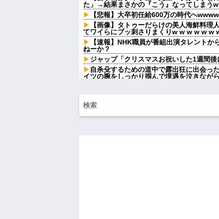
た」→結果まさかの『こう』なってしまうw w w
【悲報】大卒初任給600万の時代へwwwww
【画像】タトゥーだらけの美人海鮮料理
てワイらにブッ刺さりまくりw w w w w w w
【速報】NHK職員が番組出演タレントか
ねーか？
ジャップ「クリスマスお祝いした1週間後
自杀殳するための道中で露出狂に出会っ
イツの腕をしっかり掴んで境遇を泣きなが
友達の家に遊びに行ったらアルバムに私
知らない写真
【前編】嫁が男っぽい香水の匂いを纏わ
を遂行したんだが...
自分の娘がO型だと分かってホッとして
B型で...
店員「母親は店が教育するものです！」
論に店内が騒然となって…
私「一人分キャンセルできますか？」店
予約変更を伝えたら、思わぬ連絡が届いて
【肥満】 103キロで彼氏にフラれた女の
ハードオフに売っていた4万4000円のフ
「こんな高いの？ｗｗ」「逆に超安い」
私「ちょっと、人の家の金庫触らないで
たから、開けてみようとしただけ☆』義兄
果・・・