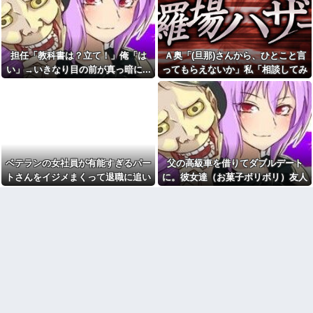
その姿が情けなくて...
に家に泊めた仲良しの子と成り
行きで百合な関係に。卒業して
初カノの女とそのまま結婚。
別々の大学になり彼女に彼が出
自分を愛した女が「他の男に抱
来た。私はショックで…
かれてた」事実を知った俺、辛
すぎる
久しぶりに地元の同窓会に行
担任「教科書は？立て！」俺「は
Ａ奥「(旦那)さんから、ひとこと言
ったら、私を見た瞬間何人かが
私「そのマンガ面白い？」友
い」→いきなり目の前が真っ暗に...
ってもらえないか」私「相談してみ
固まった。「え、生きてたの？｣
達「読めばわかるよ」→感想を
る」→ 人がおかしくなった瞬間を目
聞きたかっただけなのに話が噛
幼稚園からお花をやっている
み合わなくて…
私の活けた花を、義兄嫁がボロ
の前で見て...
クソにけなした
【画像】のり弁の価格、庶民
には届かなくなってしまう
子供を外遊びさせていると。
一昨日と今日同じ女の子に話し
一人っ子母子家庭育ちワイ(26)
かけられ...
無職の母親が再婚するらしくて
驚愕
今でも「日本が世界トップ」
ベテランの女社員が有能すぎるパー
父の高級車を借りてダブルデート
なものって何がある？
【画像】付き合いたて彼女
トさんをイジメまくって退職に追い
に。彼女達（お菓子ボリボリ）友人
「ごめーんちょびっツ散らかっ
青雲のCMソングをちいかわの
てるけど上がって～！」←お前
劇中歌だと思っていた模様
こんだ。しかし…….. → パート
「人の車の中だぞ。やめろ」→する
らだったらコレ別れる
職場の60代女パートが若手か
さん「実は…w」私「えぇ…」
と…
か？？？？？
らうるせえクソ婆と言われたと
【衝撃】「史上最大のデマ、
相談があって、20代男の部下を
流言飛語」と聞いて思いつくの
注意した
は？→大体一致する件w w w w
同僚ママ「いや…これはあ
w w w
の…今月、旦那の収入が少なく
【怒報】電車乗り込みぼく
て…」私「はい？」→ 同僚ママ
「おっ、可愛いミニスカＯＬち
が隠したものを見ると・・・
ゃんの隣あいてんじゃん！座っ
自分が過去に目撃した「なん
たろ！」→結果w w w w w w w
じゃそりゃ！？」って感じの事
w
故の例