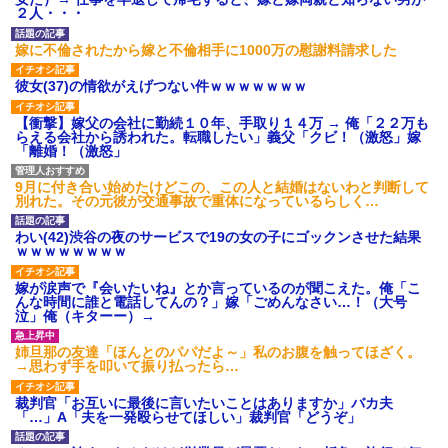
タ
２人・・・
後続車にクラクションを鳴ら
され彼氏が逆切れ。「何クラク
嫁に不倫されたから嫁と不倫相手に1000万の慰謝料請求した
ション鳴らしてんだ！降りてこ
いよ！」と怒鳴りだし...
彼女(37)の情欲がえげつない件ｗｗｗｗｗｗｗ
【衝撃】報酬100万円超の治験
募集がこちらｗｗｗｗｗ(※画像
【衝撃】嫁父の会社に勤続１０年、手取り１４万 → 俺「２２万も
あり)
らえる会社から誘われた。転職したい」義父「クビ！（激怒」嫁
【ネット騒然】惨殺されたタ
「離婚！（激怒」
ワマン頂き女子のこの動画、す
げえええええｗｗｗｗｗｗｗｗ
ｗｗｗ
9月に付き合い始めたけどこの、この人と結婚はないわと判断して
別れた。その元彼が交通事故で重体になっているらしく…
【愕然】白のクラウン俺氏、
高速道路左車線を制限速度で走
った結果wwwwwwwwwwww
わい(42)渋谷の夜のサービスで19の女の子にゴックンさせた結果
ｗｗｗｗｗｗｗｗ
百年の恋12-899 食べた量を
張り合ってくる
嫁が涙声で『会いたいね』とか言っているのが聞こえた。俺「こ
【悲報】佐藤輝明・・・２軍
んな時間に誰と電話してんの？」嫁「ごめんなさい…！（大号
でも盛大にやらかす←あまり悲
泣」俺（キターー）→
しませないでくれ
姉旦那の友達「ほんとのパパだよ～」私のお腹を触ってほざく。
→思わず手を叩いて振り払ったら…
裁判官「お互いに最後に言いたいことはありますか」バカ夫
「…」A「夫を一発殴らせてほしい」裁判官「どうぞ」