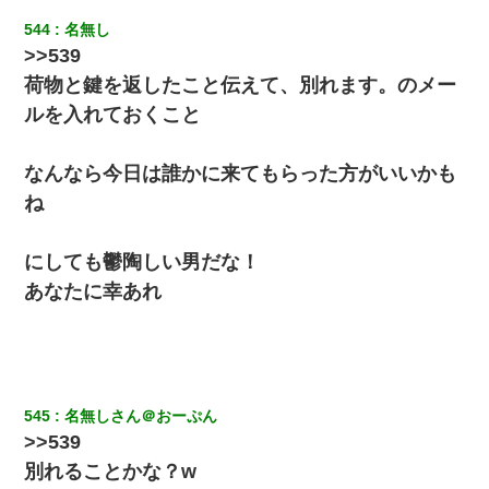
544
名無し
17年飼っていた犬が亡くなった。鼻水垂らし嗚咽する私に、猫が
>>539
近づいて頭突きをしてきて…
荷物と鍵を返したこと伝えて、別れます。のメー
ルを入れておくこと
ワイアラサー主婦、昨晩久しぶりに夫と致した結果ｗｗｗｗｗ
【画像】女上司(30)「終電なくなったね…部屋くる？」ワイ「行
なんなら今日は誰かに来てもらった方がいいかも
きます！」
ね
嫁に不倫されたから嫁と不倫相手に1000万の慰謝料請求した
にしても鬱陶しい男だな！
あなたに幸あれ
デパートの外商『私さんだと名乗る女が、ツケで宝石を買おうと
していて…』私「！？」→ 翌日。ママ友たちの様子が微妙におか
しくなり・・・
夫に癌の余命宣告。その闘病中に長女から信じられない言葉を受
けた
545
名無しさん＠おーぷん
>>539
【衝撃】女友達から行為中に告白されてOKした結果
別れることかな？w