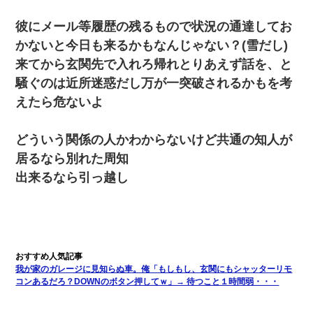
【驚愕】5000円でＪＫと行為してきたが後悔しかない…
彼にメール等履歴の残るもので状況の通達してお
かないと今日も来るかもなんじゃない？(雪だし)
３２歳俺「ずっと好きでした！！付き合って下さい！」 ２５歳
来てから玄関先で入れろ帰れとりあえず話を、と
彼女「うん！！絶対幸せになろうね！！！！」 → ７年後ｗｗ
ｗｗｗ
騒ぐのは近所迷惑だし万が一突破されるかもを考
えたら危ないよ
私が遺産を相続。→それを知った義両親が「旅行代金を出せ！」
「リフォーム費用を負担しろ！」「金の管理は私達がする！」と
浅ましくも集りにきた。
どういう関係の人かわからないけど共通の知人が
居るなら別れた周知
嫁が涙声で『会いたいね』とか言っているのが聞こえた。俺「こ
出来るなら引っ越し
んな時間に誰と電話してんの？」嫁「ごめんなさい…！（大号
泣」俺（キターー）→
中途採用のAが部長から呼び出された。Aはヘラヘラと部屋に入っ
ていき、1時間後に号泣しながら出てきて…
我が家のガレージに見知らぬ車。俺「もしもし、玄関にもシャッターリモ
何年か前に妹は離婚している。当時生まれた姪が義弟の子じゃな
かったため妹有責での離婚になり…
コンあるだろ？DOWNのボタン押してｗ」→ 待つこと１時間弱・・・