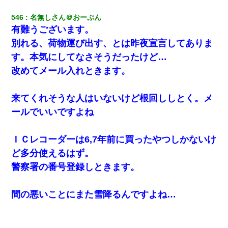
新卒の女性社員に1年半ストーカーされていた。俺「マジで怖い」
上司「話をしてみる」→女性社員「実は10数年前に…」
546
名無しさん＠おーぷん
有難うございます。
彼女(37)の情欲がえげつない件ｗｗｗｗｗｗｗ
別れる、荷物運び出す、とは昨夜宣言してありま
す。本気にしてなさそうだったけど…
改めてメール入れときます。
来てくれそうな人はいないけど根回ししとく。メ
ールでいいですよね
ＩＣレコーダーは6,7年前に買ったやつしかないけ
ど多分使えるはず。
警察署の番号登録しときます。
間の悪いことにまた雪降るんですよね…