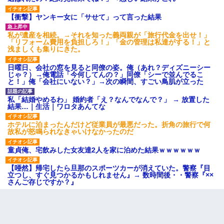
【衝撃】ヤンキー女に「サせて」って言った結果
私が遺産を相続。→それを知った義両親が「旅行代金を出せ！」
「リフォーム費用を負担しろ！」「金の管理は私達がする！」と
浅ましくも集りにきた。
日曜日、会社の窓を見ると同僚の姿。俺（あれ？ディズニーシー
じゃ？）→俺電話「今何してんの？」同僚「シーで並んでるこ
と！」俺「会社にいない？」→次の瞬間、すごい鳥肌が立った
私「結婚やめるわ」 婚約者「え？なんでなんで？」 → 放置した
結果…｜生活｜ワロタあんてな
ホテルに泊まったんだけど従業員が最悪だった。折角の旅行で何
故私が怒鳴られなきゃいけなかったのだ
童貞俺、宅飲みした女友達2人を家に泊めた結果ｗｗｗｗｗｗ
【唖然】帰宅したら旦那のスポーツカーが消えていた。警察『目
立つし、すぐ見つかるかもしれません』→ 数時間後・・警察『××
さんご存じですか？』