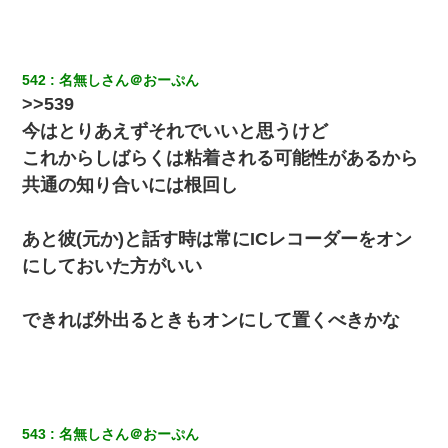
義兄嫁が義実家で「コロナ陽性だったからこのまま療養させて下
さい」と言い出してド修羅場になった
542
名無しさん＠おーぷん
友人とふたりで山口に旅行した時の事。レンタカーを借りて山の
>>539
中の道を走っていたら、突然ガガッ！って音がして…
今はとりあえずそれでいいと思うけど
これからしばらくは粘着される可能性があるから
夫の友達がBBQを定期的に開催して夫婦で参加してたんだけど、
女性側のリーダーみたいな人に「BBQは友達とやりなよ！」と言
共通の知り合いには根回し
われて…
あと彼(元か)と話す時は常にICレコーダーをオン
書店「息子さんが万引きしました」私「はっ？(息子目の前にいる
し…)うちの子ではないので迎えに行きません」→息子を名乗って
にしておいた方がいい
た人物の正体が判明するも・・・
できれば外出るときもオンにして置くべきかな
姉旦那の友達「ほんとのパパだよ～」私のお腹を触ってほざく。
→思わず手を叩いて振り払ったら…
9月に付き合い始めたけどこの、この人と結婚はないわと判断して
別れた。その元彼が交通事故で重体になっているらしく…
543
名無しさん＠おーぷん