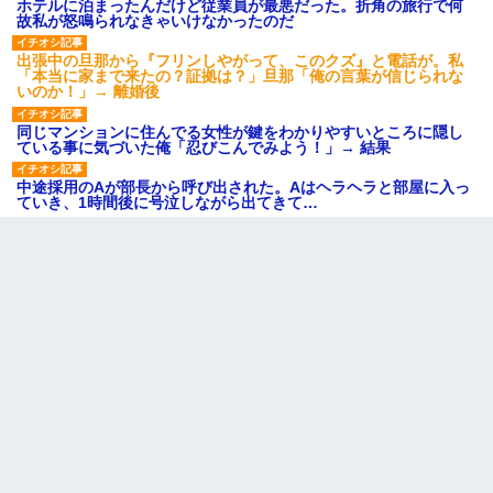
ホテルに泊まったんだけど従業員が最悪だった。折角の旅行で何
故私が怒鳴られなきゃいけなかったのだ
出張中の旦那から『フリンしやがって、このクズ』と電話が。私
「本当に家まで来たの？証拠は？」旦那「俺の言葉が信じられな
いのか！」→ 離婚後
同じマンションに住んでる女性が鍵をわかりやすいところに隠し
ている事に気づいた俺「忍びこんでみよう！」→ 結果
中途採用のAが部長から呼び出された。Aはヘラヘラと部屋に入っ
ていき、1時間後に号泣しながら出てきて…