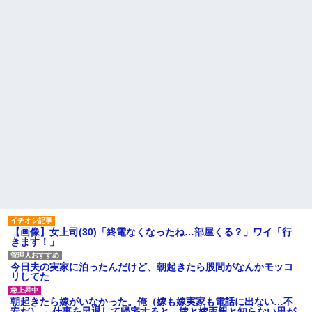
【反抗期】 娘が水筒をぶん投
旦那の携帯に義母から着信。
げ私の手の甲にヒット。私
「たーくん？（←旦那）パパ
「(泣)」娘「うっぜーな、泣くな
（←義父）の誕生日ご飯どうす
ら自分の部屋へいけ」私「手が
る？」
腫れて痛い」→手を見せると…
「...
主な税金の成り立ちを調べて
みたよ
私の通勤時間30分・夫の通勤
時間3時間半の場所にマンション
を購入したら、夫に「もう疲れ
た、離婚したい。子供に会えな
くてもいいから1人になりた...
社員旅行先で知り合った女性
とアドレス交換し密会を続け
た。相手は処●だったので「一生
大事にしたい」の口説き文句で
アッサリ落ちた。簡単に切れる...
ハードオフに売っていた4万
4000円のフィギュアがヤバすぎ
るｗｗｗｗｗｗ「こんな高い
の？ｗｗ」「逆に超安い」
私「ちょっと、人の家の金庫
【画像】女上司(30)「終電なくなったね…部屋くる？」ワイ「行
触らないでよ！」キチママ『そ
きます！」
こに金庫があったから、開けて
みようとしただけ☆』義兄「泥
は出てけ！二度と来るな！」結
今日夫の実家に泊ったんだけど、朝起きたら股間がなんかモッコ
果・・・
リしてた
私「初めて飲む味だけどなん
のお茶？」彼「ちっ！」私「」
朝起きたら嫁がいなかった。俺（嫁も嫁実家も電話に出ない…不
【GIF】JSのカンチョーワロ
安だ）→ 仕事を早退して帰宅すると、嫁と嫁両親と知らない男が