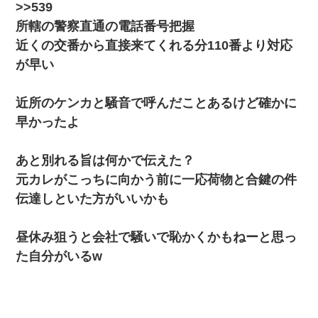
スマホを与えられて、中学卒業する頃にはすっかり女叩きに洗脳
>>539
された弟が、大学進学のために一人暮らししたいと言い出した。
所轄の警察直通の電話番号把握
近くの交番から直接来てくれる分110番より対応
ホテルに泊まったんだけど従業員が最悪だった。折角の旅行で何
故私が怒鳴られなきゃいけなかったのだ
が早い
結婚生活10ヶ月目で嫁から一方的に「もう冷めた」と離婚切り出
近所のケンカと騒音で呼んだことあるけど確かに
された
早かったよ
【まぬけ】夫「離婚だ！」私「わかった。で？」夫「慰謝料
だ！」私「いいけど弁護士通して。私も請求する」夫「」
あと別れる旨は何かで伝えた？
元カレがこっちに向かう前に一応荷物と合鍵の件
アパートのドアに『ハンザイ者！この人はさいあくの人です』と
伝達しといた方がいいかも
張り紙が！大家「面倒はごめんだよ」私「はあ」→警察に行き、
見回りで犯人が捕まったが、それが…｜生活｜ヌルポあんてな
昼休み狙うと会社で騒いで恥かくかもねーと思っ
ミスした新人(
)に冗談で「行為させてくれたら許してあげる」
た自分がいるw
って言ったら・・・
「パワハラを受けたから思い切って転職した」とSNSで呟いた
ら、速攻でパワハラかました元上司がLINEを送ってきた。