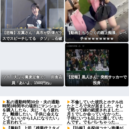
【悲報】左翼さん「高市が防弾ガラ
【動画】ちうごくの路上痴漢、レベ
スでスピーチしてる クソ」→石破
チｗｗｗｗｗｗｗｗ
もしていた
ワイ「天ぷら蕎麦定食で」 田舎店
【悲報】黒人さん、突然サッカーで
員「あいよ、1500円ね」
投身
私の通勤時間30分・夫の通勤
不倫していた彼氏とホテル出
時間3時間半の場所にマンション
たところで夫が居ました。そし
を購入したら、夫に「もう疲れ
て黙って緑の紙渡されました…
た、離婚したい。子供に会えな
月１でしか会っていなかった。
くてもいいから1人になりたい」
子供にいつも以上に接していた
と言われて…
んです。でもバレちゃった…
【勝利】 上司「残業代？タイ
【訃報】名探偵コナン声優が