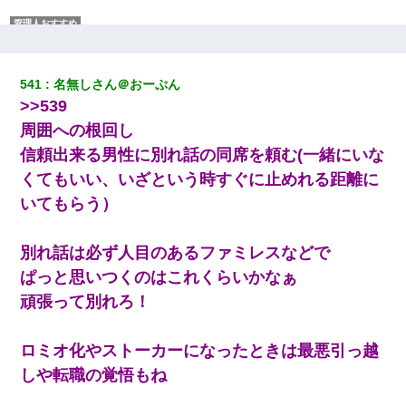
さっき嫁から、「愛しています」ってメールが届いた。俺も「愛
してます」って送ったら
541
名無しさん＠おーぷん
【身体で払わせて】女友達「ごめん、何も言わずにお金貸してく
>>539
ださい……」俺「いいよ！いくら？」女友達「10万円ぐら
い……」俺「ほい！10万！」→
周囲への根回し
信頼出来る男性に別れ話の同席を頼む(一緒にいな
日曜日、会社の窓を見ると同僚の姿。俺（あれ？ディズニーシー
くてもいい、いざという時すぐに止めれる距離に
じゃ？）→俺電話「今何してんの？」同僚「シーで並んでるこ
と！」俺「会社にいない？」→次の瞬間、すごい鳥肌が立った
いてもらう）
最近うちの庭に知らない男の人がしょっちゅう入ってくる。それ
別れ話は必ず人目のあるファミレスなどで
を職場で愚痴ったら、同僚男性が怒鳴りつけてきた。
ぱっと思いつくのはこれくらいかなぁ
頑張って別れろ！
10年ほど前、息子がまだ年中だった時に離婚したんだけど、一昨
年の暮れに突然息子が職場を訪ねてきた。
ロミオ化やストーカーになったときは最悪引っ越
彼女との行為を録画した結果→衝撃の事実が判明したｗｗｗｗｗ
しや転職の覚悟もね
ｗ