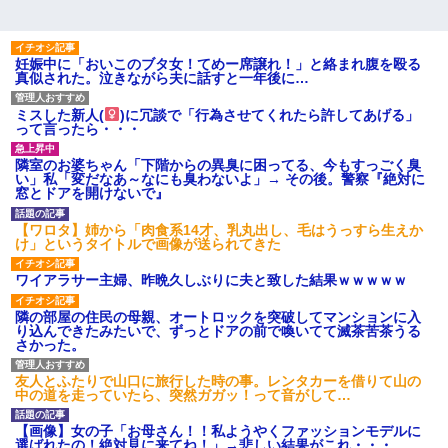
妊娠中に「おいこのブタ女！てめー席譲れ！」と絡まれ腹を殴る
真似された。泣きながら夫に話すと一年後に…
ミスした新人(
)に冗談で「行為させてくれたら許してあげる」
って言ったら・・・
隣室のお婆ちゃん「下階からの異臭に困ってる、今もすっごく臭
い」私「変だなあ～なにも臭わないよ」→ その後。警察『絶対に
窓とドアを開けないで』
【ワロタ】姉から「肉食系14才、乳丸出し、毛はうっすら生えか
け」というタイトルで画像が送られてきた
ワイアラサー主婦、昨晩久しぶりに夫と致した結果ｗｗｗｗｗ
隣の部屋の住民の母親、オートロックを突破してマンションに入
り込んできたみたいで、ずっとドアの前で喚いてて滅茶苦茶うる
さかった。
友人とふたりで山口に旅行した時の事。レンタカーを借りて山の
中の道を走っていたら、突然ガガッ！って音がして…
【画像】女の子「お母さん！！私ようやくファッションモデルに
選ばれたの！絶対見に来てね！」→悲しい結果がこれ・・・