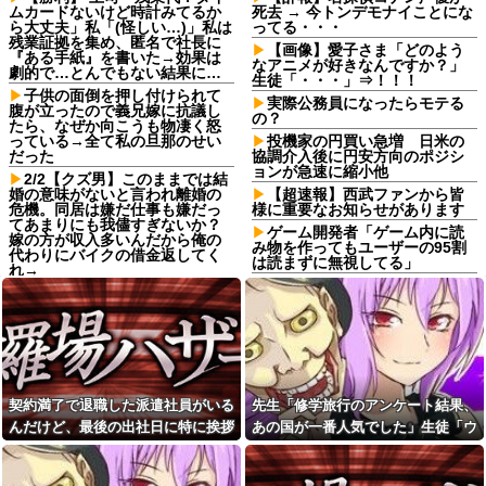
ムカードないけど時計みてるか
死去 → 今トンデモナイことにな
ら大丈夫」私「(怪しい…)」私は
ってる・・・
残業証拠を集め、匿名で社長に
【画像】愛子さま「どのよう
『ある手紙』を書いた→効果は
なアニメが好きなんですか？」
劇的で…とんでもない結果に…
生徒「・・・」⇒！！！
子供の面倒を押し付けられて
実際公務員になったらモテる
腹が立ったので義兄嫁に抗議し
の？
たら、なぜか向こうも物凄く怒
っている→全て私の旦那のせい
投機家の円買い急増 日米の
だった
協調介入後に円安方向のポジシ
ョンが急速に縮小他
2/2【クズ男】このままでは結
婚の意味がないと言われ離婚の
【超速報】西武ファンから皆
危機。同居は嫌だ仕事も嫌だっ
様に重要なお知らせがあります
てあまりにも我儘すぎないか？
ゲーム開発者「ゲーム内に読
嫁の方が収入多いんだから俺の
み物を作ってもユーザーの95割
代わりにバイクの借金返してく
は読まずに無視してる」
れ→
彼氏の家に遊びに行ったら彼
彼女と紫陽花見に行ったらス
母が大皿から唐揚げを素手でつ
ニーカーを履いてきてた。普通
まんでひとくちかじり、残りを
かわいいぺたんこ靴とかじゃな
大皿へ戻した。私目が点。あり
いの？コーヒーや手作り菓子も
えないと彼氏に言ったら彼氏激
持ってこないしさぁ…
おこ
転校生と仲良くなってその子
娘の下着をチェックして職場
の家に遊びに行ったら私が小さ
に暴露する狂気の母親！娘の彼
契約満了で退職した派遣社員がいる
先生「修学旅行のアンケート結果、
い頃に撮った写真があった
氏を呪い「洗濯物のパンツ見て
んだけど、最後の出社日に特に挨拶
あの国が一番人気でした」生徒「ウ
予約していた美容室が臨時休
性生活を察して泣きたい」と周
業。連絡くれてもいいのに
囲に暴露していて気持ち悪すぎ
も菓子折りもなにもなく...
ソだ！沖縄や北海道が人気だっ
た
小６娘が家のこと何もしてく
た！」→トンデモナイことに・・・
れてなくて動画ばかり見てる。
高校の夏休みに両親いない日