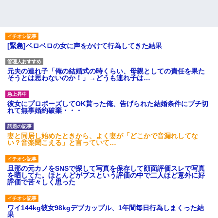
[緊急]ベロベロの女に声をかけて行為してきた結果
元夫の連れ子「俺の結婚式の時くらい、母親としての責任を果た
そうとは思わないのか！」→どうも連れ子は…
彼女にプロポーズしてOK貰った俺、告げられた結婚条件にブチ切
れて無事婚約破棄・・・
妻と同居し始めたときから、よく妻が「どこかで音漏れしてな
い？音楽聞こえる」と言っていて…
旦那の元カノをSNSで探して写真を保存して顔面評価スレで写真
を晒してた。ほとんどがブスという評価の中で二人ほど意外に好
評価で苦々しく思った
ワイ144kg彼女98kgデブカップル、1年間毎日行為しまくった結
果