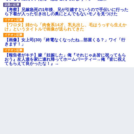
【考察】兄嫁急死の1年後、兄が引越すというので手伝いに行った
ら下着が入った引き出しの奥にとんでもないモノを見つけた
【ワロタ】姉から「肉食系14才、乳丸出し、毛はうっすら生えか
け」というタイトルで画像が送られてきた
【画像】女上司(30)「終電なくなったね…部屋くる？」ワイ「行
きます！」
【報告者がキチ】嫁「妊娠した」俺『それじゃあ皆に祝ってもら
おう』友人達を家に連れ帰ってホームパーティー→俺『皆に祝え
てもらえて良かったな！』→