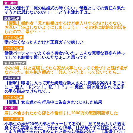
のお茶？」彼「ちっ！」私「」
【GIF】JSのカンチョーワロ
元夫の連れ子「俺の結婚式の時くらい、母親としての責任を果た
タ
そうとは思わないのか！」→どうも連れ子は…
後続車にクラクションを鳴ら
され彼氏が逆切れ。「何クラク
【衝撃】婚約者「兄と結婚はするけど嫁入りするわけじゃない。
ション鳴らしてんだ！降りてこ
お互い干渉はしないようにしましょう」→ その後に結納金の話を
いよ！」と怒鳴りだし...
したので、母が・・・
【衝撃】報酬100万円超の治験
募集がこちらｗｗｗｗｗ(※画像
妻が亡くなったんだけど正直ガチで嬉しい
あり)
【ネット騒然】惨殺されたタ
婚活パーティーでよく会う美女がいた。こんな完璧な容姿を持っ
ワマン頂き女子のこの動画、す
てしても結婚て難しいんだなぁ…と思ってた
げえええええｗｗｗｗｗｗｗｗ
ｗｗｗ
小2の頃、妹と昼寝してたら家が火事になってて気づくと逃げ場が
【愕然】白のクラウン俺氏、
なかった。妹を抱き締めて「ﾀﾋんじゃうよ」って泣いてたら…
高速道路左車線を制限速度で走
った結果wwwwwwwwwwww
【衝撃】職場に入って来た綺麗な新人さんに職場を案内すること
百年の恋12-899 食べた量を
に → 新人「ドンッ！」私「！？」→ 突然、突き飛ばされて左手
張り合ってくる
の甲を踏みつけられて…
【悲報】佐藤輝明・・・２軍
でも盛大にやらかす←あまり悲
【衝撃】女友達から行為中に告白されてOKした結果
しませないでくれ
嫁に不倫されたから嫁と不倫相手に1000万の慰謝料請求した
小学生の妹が20代の弟とチューしてるのに、見て見ぬふりの親を
見てから実家を出た。それから15年、妹が弟の子を妊娠したらし
くもう堕胎できない月なんだと母から連絡がきた…｜生活｜ワロ