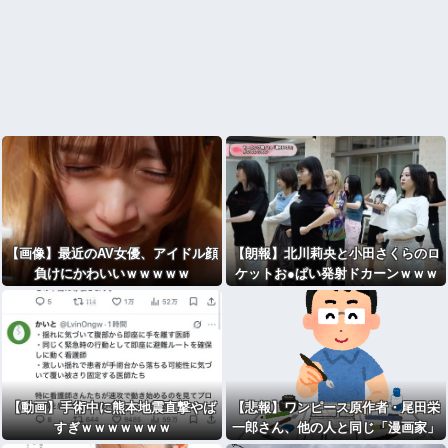
【画像】最近のAV女優、アイドル顔
【朗報】北川莉央と小田さくらのロ
負けにかわいいｗｗｗｗｗ
ケットお●ぱい発射ドカーンｗｗｗ
ｗｗｗｗｗ
【動画】手術中に熊本地震直撃やば
【悲報】ワンピース原作者・尾田栄
すぎｗｗｗｗｗｗｗ
一郎さん、他の人と同じ「漫画家」
という肩書きに不満