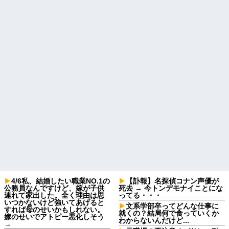
4/6私、結婚したい職業NO.1の
【訃報】名探偵コナン声優が
公務員なんですけど、嫁が子供
死去 → 今トンデモナイことにな
連れて家出した。全く理由は思
ってる・・・
いつかないけど強いてあげると
文系学部卒ってどんな仕事に
すれば母のせいかもしれない。
就くの？結局何で食っていくか
嫁のせいでアトピー悪化しそう
わからないんだけど...
→