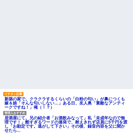
w w w w w w w w w w
「外国人が増えた」自治体ラン
キング、1位大阪市 2位横浜市 3
【画像】令和最新版の宇垣美
位名古屋市 4位京都市 5位川口
里さん←こう言うのでいいんだ
市 日本人の不安高まる
よが目一杯詰まってると話題にw
w w w w w w w w
お盆になると旦那の祖父母宅
に５泊くらいさせられる。旦那
【画像】ディズニーのおいな
は「行かなくていいよ」って言
り巻（600円）、流石にアレすぎ
うんだけどトメに誘われると断
て賛否両論の大炎上をしてしま
れなくなってしまう
うw w w w w w w
【驚愕】サークルで付き合っ
【衝撃】ジャンポケ斉藤の被
た男が既婚者だった！しかも妻
害女性「バウムクーヘン売った
から直接電話が来たんだがｗｗ
りTikTokライブしててムカつい
ｗｗ
たから示談しなかった」←コレ
ってさ…
転校生と仲良くなってその子
の家に遊びに行ったら私が小さ
【悲報】 ワイ「ラーメン一袋
い頃に撮った写真があった
だけじゃ足らんわ！二袋作った
ろ！」→結果ｗｗｗ
主な税金の成り立ちを調べて
みたよ
ハードオフに売っていた4万
4000円のフィギュアがヤバすぎ
るｗｗｗｗｗｗ「こんな高い
の？ｗｗ」「逆に超安い」
新築の家で。クラクラするくらいの「白粉の匂い」が鼻につくも
嫁＆娘「そんな匂いしない…」ある日、友人奥「素敵なアンティ
私「ちょっと、人の家の金庫
ークですね！」俺（！？）
触らないでよ！」キチママ『そ
こに金庫があったから、開けて
みようとしただけ☆』義兄「泥
居酒屋にて。兄の紹介者「お酒飲みなって」私「未成年なので無
は出てけ！二度と来るな！」結
理です！」酷すぎるワードの連発で、耐えきれず店員に5千円を渡
果・・・
し「お勘定です。逃がして下さい」その後、録音内容を父に聞か
私「初めて飲む味だけどなん
せたら...