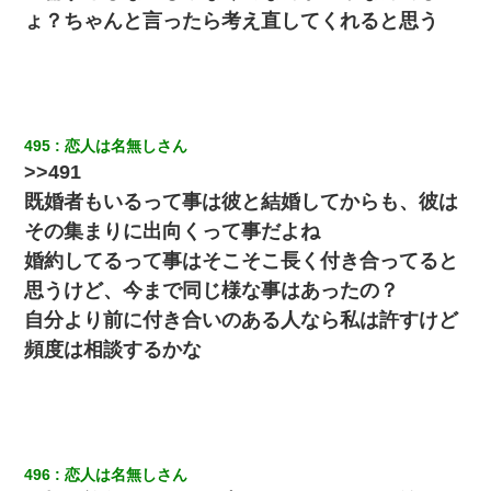
旦那の元嫁「離婚したとはいえ、私が本来の妻。許可なく結婚す
ょ？ちゃんと言ったら考え直してくれると思う
るなんてどういう神経してるの？離婚届を記入して持って来い」
→笑いが止まらなくなり・・・
中途採用のAが部長から呼び出された。Aはヘラヘラと部屋に入っ
ていき、1時間後に号泣しながら出てきて…
495
恋人は名無しさん
居酒屋にて。兄の紹介者「お酒飲みなって」私「未成年なので無
>>491
理です！」酷すぎるワードの連発で、耐えきれず店員に5千円を渡
し「お勘定です。逃がして下さい」その後、録音内容を父に聞か
既婚者もいるって事は彼と結婚してからも、彼は
せたら...
その集まりに出向くって事だよね
婚約してるって事はそこそこ長く付き合ってると
隣の部屋の住民の母親、オートロックを突破してマンションに入
り込んできたみたいで、ずっとドアの前で喚いてて滅茶苦茶うる
思うけど、今まで同じ様な事はあったの？
さかった。
自分より前に付き合いのある人なら私は許すけど
頻度は相談するかな
【まぬけ】夫「離婚だ！」私「わかった。で？」夫「慰謝料
だ！」私「いいけど弁護士通して。私も請求する」夫「」
【衝撃】ヤンキー女に「サせて」って言った結果
496
恋人は名無しさん
友人「酒の勢いで女先輩をホテルに連れ込んだｗｗｗｗｗ」俺