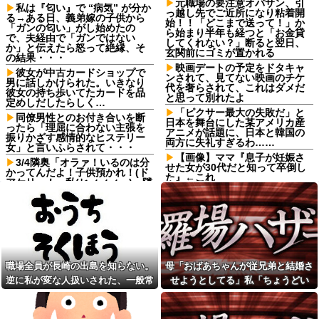
元職場の要注意オバサン、引
私は『匂い』で “病気” が分か
っ越し先でご近所になり粘着開
る→ある日、義弟嫁の子供から
始！！「どこまで送って！」か
「ガンの匂い」がし始めたの
ら始まり半年も経つと「お金貸
で、夫経由で「ガンではない
してくれない？」断ると翌日、
か」と伝えたら怒って絶縁、そ
玄関前にゴミが置かれる
の結果・・・
映画デートの予定をドタキャ
彼女が中古カードショップで
ンされて、見てない映画のチケ
男に話しかけられた。いきなり
代を奢らされて、これはダメだ
彼女の持ち歩いてたカードを品
と思って別れたよ
定めしだしたらしく…
「ピクサー最大の失敗だ」と
同僚男性とのお付き合いを断
日本を舞台にした某アメリカ産
ったら「理屈に合わない主張を
アニメが話題に、日本と韓国の
振りかざす感情的なヒステリー
両方に失礼すぎるわ……
女」と言いふらされて・・・
【画像】ママ『息子が妊娠さ
3/4隣奥「オラァ！いるのは分
せた女が30代だと知って卒倒し
かってんだよ！子供預かれ！(ド
た』←これ
アケリー！」私(ヒィィィ…)→隣
奥の旦那さんに相談したら逃げ
【怒報】国税庁「あのさぁ！
られた。夫に相談してもなにい
君らがちゃんと納税してくれな
ってだこいつ。どうすれば…
いとこうなっちゃうけどどうす
る？！」←これw w w w w w w
鍵失くした男「45分だけ部屋
w他
に入れろ！何もしないから！」
→女子大生「無理です（警察呼
マチアプで会った外国女から
びます）」→男「熱中症になれ
「妊娠した」って言われたんや
職場全員が長崎の出島を知らない。
母「おばあちゃんが従兄弟と結婚さ
ってか！使えないな！」完全に...
が・・・
逆に私が変な人扱いされた、一般常
せようとしてる」私「ちょうどい
焼肉店でノンアルコールビー
元会社員の公務員だけど今時
ルを飲んだら2杯目で急性アルコ
は自分の会社を「弊社」て言う
識だと思ってたのに
い、その話利用するわ」→3日後に
ール中毒になった。それで警察
のが普通なの？
まさかの展開…
と保健所を巻き込む騒ぎに…
「お姉ちゃんに嫌われちゃう