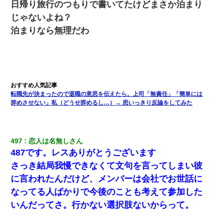
日帰り旅行のつもりで書いてたけどまさか泊まり
「…」
じゃないよね？
泊まりなら無理だわ
私『貯金貯まったし、やっと家建てられるね！』夫「実家を二世
帯住宅にした。それに貯金使った」→私『離婚しよう』夫「え
っ」私『使った貯金はあげるから』→すると…
彼にプロポーズされたんだけど、実は資産家だと知って婚約破棄
した。B子「A男くんと別れたって本当？私が付き合ってもい
い？」
転職先が決まったので退職の意思を伝えたら。上司「無責任」「簡単には
辞めさせない」私（どうせ辞めるし…）→ 思いっきり反論をしてみた
子供の頃、母の弟にイタズラされてて中学に入ってから関係を持
ってしまった。拒絶したら「全部バラしてやる」と脅迫されたの
で両親に全部話した。
497
恋人は名無しさん
【衝撃】嫁父の会社に勤続１０年、手取り１４万 → 俺「２２万も
487です。レスありがとうございます
らえる会社から誘われた。転職したい」義父「クビ！（激怒」嫁
「離婚！（激怒」
さっき結局我慢できなくて文句を言ってしまい彼
に言われたんだけど、メンバーは会社でお世話に
元夫の連れ子「俺の結婚式の時くらい、母親としての責任を果た
なってる人ばかりで今後のことも考えて参加した
そうとは思わないのか！」→どうも連れ子は…
いんだってさ。行かない選択肢ないからって。