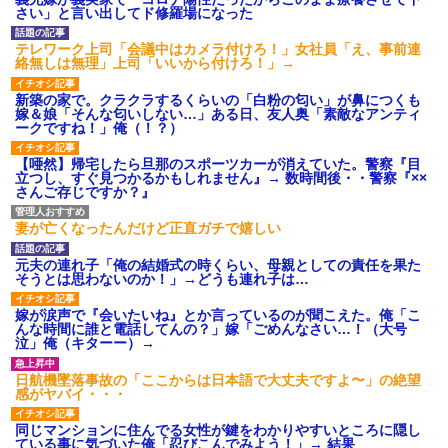
さい」と言い出してド修羅場になった
テレワーク上司「会議中はカメラ付けろ！」女社員「え、事前連
絡無しは無理」上司「いいから付けろ！」→
新築の家で。クラクラするくらいの「白粉の匂い」が鼻につくも
嫁＆娘「そんな匂いしない…」ある日、友人奥「素敵なアンティ
ークですね！」俺（！？）
【唖然】帰宅したら旦那のスポーツカーが消えていた。警察『目
立つし、すぐ見つかるかもしれません』→ 数時間後・・警察『××
さんご存じですか？』
妻が亡くなったんだけど正直ガチで嬉しい
元夫の連れ子「俺の結婚式の時くらい、母親としての責任を果た
そうとは思わないのか！」→どうも連れ子は…
嫁が涙声で『会いたいね』とか言っているのが聞こえた。俺「こ
んな時間に誰と電話してんの？」嫁「ごめんなさい…！（大号
泣」俺（キターー）→
日航機墜落事故の「ここからは日本語で大丈夫ですよ〜」の絶望
感がヤバイ・・・
同じマンションに住んでる女性が鍵をわかりやすいところに隠し
ている事に気づいた俺「忍びこんでみよう！」→ 結果