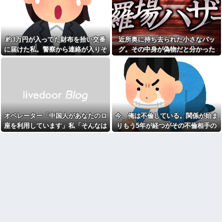
アラフィフ正社員の男性が若
から秘密」新婦妹の無邪気な一
い20代の可愛い女の子以外には
言で新郎のゲス行為が全バレ…
挨拶をしない
修羅場と化した式場は食事会に
変更され新郎は悲惨な末路へ←
息子に『葵』と名付けたら、
警察に通報されてもおかしくな
初対面では必ず女の子だと思わ
約3万円が入ってた財布を拾い交番
近所奥に持ち去られた小さなバッ
いレベル
れる。同じ名前でも避けられな
に届けた私。警察から連絡が入りそ
グ。その中身が偽物だと分かった
かった勘違いとは…
転校生と仲良くなってその子
の家に遊びに行ったら私が小さ
の金が私のものになった結果...
時、どんな顔をするのか楽しみで…
私が事故にあったとき、枕元
い頃に撮った写真があった
でトメと私の保険金の使い道に
ついて談笑してて愛情が冷め
義実家「同居して自営業手伝
た。トメと無職の僕ちゃんで生
え！」タダ働きさせようとする
きてけよ
義両親に時給3000円・残業なし
等の「現実的条件」を提示した
親父「ストレス解消に踊る
ら、ブチギレられて絶句ｗｗ←
ぞ！」通行人「変質者がい
タダで働く嫁がいるわけないだ
る！」警察「署まで来てもらい
オペレーター「中国人があなたのロ
今、俺は不倫している。関係が始ま
ろ
ます」→まさか川へ飛び込む騒
座を利用しています」私「そんなは
りもう5年が経つがその不倫相手の
ぎになり…
母が長年ウワキ→私｢金がない
なら浮気野郎共から慰謝料ふん
ずない！」→Amazonで買い物をし
スマホを見てしまい...
【は？】 停車中、車にぶつけ
だくってよ！そしたら奨学金借
られた私「警察呼ぶ」相手のお
た後、とんでもない事態に…
りなくても大学行けるじゃん！｣
ばさん「今時間ないんだけど！
父｢何を言ってるんだ？｣私
警察何分で来るの！？早くし
｢え？｣
ろ！怒」私「はぁ？」そこへ警...
部下に厳しく、人付き合いも
【爆笑動画】ママさん「新し
悪い上司は陰口の対象によくな
い洗濯機買って1発目に回したら
っていたが・・・
コレw」←こwれwはw w w w w
w w w w w
文系学部卒ってどんな仕事に
就くの？結局何で食っていくか
【画像】カリスマ美容師さ
わからないんだけど...
ん、ココリコ田中みたいなチー
牛を大変身させた結果がこちらw
【人口激変】日本人が減り