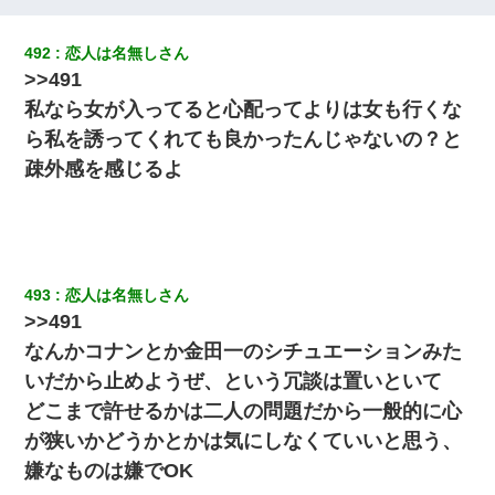
さっき嫁から、「愛しています」ってメールが届いた。俺も「愛
してます」って送ったら
492
恋人は名無しさん
>>491
全く親しくないママ友Aから突然「飲み会しよう」と誘われたがお
私なら女が入ってると心配ってよりは女も行くな
断りした。後日Aの企みを知ってゾッとするやら腹立つやら！
ら私を誘ってくれても良かったんじゃないの？と
疎外感を感じるよ
彼女にプロポーズしてOK貰った俺、告げられた結婚条件にブチ切
れて無事婚約破棄・・・
【修羅場】彼女親「カスな家柄のヤツなんかと家族になるのはご
めんだ」俺「じゃあ別れます…」→ 彼女「なんで言い返してくれ
なかったの？（泣」
493
恋人は名無しさん
>>491
義兄嫁が義実家で「コロナ陽性だったからこのまま療養させて下
さい」と言い出してド修羅場になった
なんかコナンとか金田一のシチュエーションみた
いだから止めようぜ、という冗談は置いといて
【報告者がキチ】嫁「妊娠した」俺『それじゃあ皆に祝ってもら
どこまで許せるかは二人の問題だから一般的に心
おう』友人達を家に連れ帰ってホームパーティー→俺『皆に祝え
てもらえて良かったな！』→
が狭いかどうかとかは気にしなくていいと思う、
嫌なものは嫌でOK
【悲報】姉と入浴中に大きくなってしまった結果ｗｗｗｗｗｗｗ