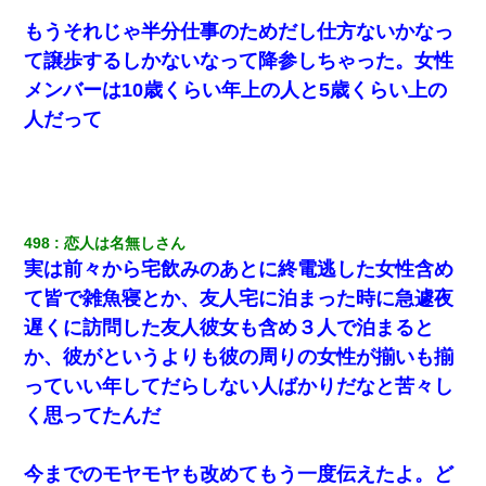
アパートのドアに『ハンザイ者！この人はさいあくの人です』と
張り紙が！大家「面倒はごめんだよ」私「はあ」→警察に行き、
もうそれじゃ半分仕事のためだし仕方ないかなっ
見回りで犯人が捕まったが、それが…｜生活｜ヌルポあんてな
て譲歩するしかないなって降参しちゃった。女性
メンバーは10歳くらい年上の人と5歳くらい上の
ナンパにほいほい付いていった私、地獄に落ちる
人だって
17年飼っていた犬が亡くなった。鼻水垂らし嗚咽する私に、猫が
近づいて頭突きをしてきて…
498
恋人は名無しさん
実は前々から宅飲みのあとに終電逃した女性含め
て皆で雑魚寝とか、友人宅に泊まった時に急遽夜
遅くに訪問した友人彼女も含め３人で泊まると
か、彼がというよりも彼の周りの女性が揃いも揃
っていい年してだらしない人ばかりだなと苦々し
く思ってたんだ
今までのモヤモヤも改めてもう一度伝えたよ。ど