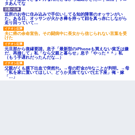
タあんてな
近所のお寺に住み込みで手伝いしてる知的障害のオッサンがい
た。ある日、オッサンが火かき棒を持って顔を真っ赤にしながら
走り回っていて…
夫に癌の余命宣告。その闘病中に長女から信じられない言葉を受
けた
元旦那から復縁要請。息子「最新型のiPhoneも買えない貧乏は嫌
だ、再婚して」私「なら父親と暮らせ」息子「やった＾＾」私
（もう手遅れだったんだな…）
父親がくも膜下出血で突然ﾀﾋ。→母の貯金が0なことが判明。→母
「私を家に置いてほしい、どうか見捨てないで(土下座」俺・嫁
「…」