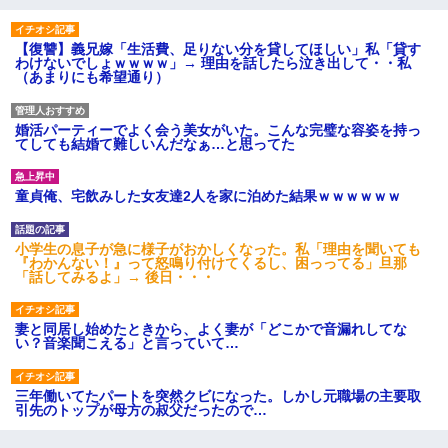
【復讐】義兄嫁「生活費、足りない分を貸してほしい」私「貸す
わけないでしょｗｗｗｗ」→ 理由を話したら泣き出して・・私
（あまりにも希望通り）
婚活パーティーでよく会う美女がいた。こんな完璧な容姿を持っ
てしても結婚て難しいんだなぁ…と思ってた
童貞俺、宅飲みした女友達2人を家に泊めた結果ｗｗｗｗｗｗ
小学生の息子が急に様子がおかしくなった。私「理由を聞いても
『わかんない！』って怒鳴り付けてくるし、困っってる」旦那
「話してみるよ」→ 後日・・・
妻と同居し始めたときから、よく妻が「どこかで音漏れしてな
い？音楽聞こえる」と言っていて…
三年働いてたパートを突然クビになった。しかし元職場の主要取
引先のトップが母方の叔父だったので…