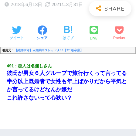
2018年6月13日
2021年3月31日
LINE
ツイート
シェア
はてブ
Pocket
引用元：
【結婚ｷﾏｯﾀ】★婚約中スレッド★48【ｶﾌﾟ板卒業】
491
恋人は名無しさん
彼氏が男女６人グループで旅行行くって言ってる
半分以上既婚者で女性も年上ばかりだから平気と
か言ってるけどなんか嫌だ
これ許さないって心狭い？