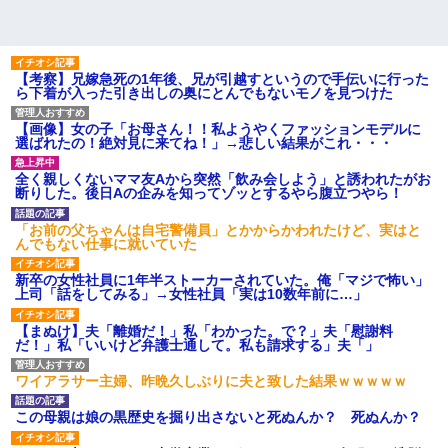
【考察】兄嫁急死の1年後、兄が引越すというので手伝いに行った
ら下着が入った引き出しの奥にとんでもないモノを見つけた
【画像】女の子「お母さん！！私ようやくファッションモデルに
選ばれたの！絶対見に来てね！」→悲しい結果がこれ・・・
全く親しくないママ友Aから突然「飲み会しよう」と誘われたがお
断りした。後日Aの企みを知ってゾッとするやら腹立つやら！
「お前の父ちゃんは自宅警備員」とかからかわれたけど、実はと
んでもない仕事に就いていた
新卒の女性社員に1年半ストーカーされていた。俺「マジで怖い」
上司「話をしてみる」→女性社員「実は10数年前に…」
【まぬけ】夫「離婚だ！」私「わかった。で？」夫「慰謝料
だ！」私「いいけど弁護士通して。私も請求する」夫「」
ワイアラサー主婦、昨晩久しぶりに夫と致した結果ｗｗｗｗｗ
この母親は娘の黒歴史を掘り出さないと死ぬんか？ 死ぬんか？