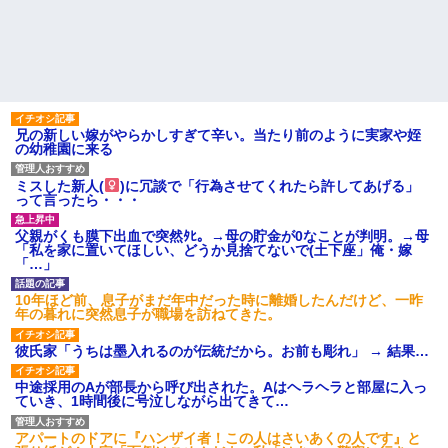
【画像】俺たちの姫、佳子さ
ど、「～とか～」「～とか考え
まのお気に入りのドレスがこち
て～」と何度も言ってたのが耳
らです←コレは可愛過ぎるw w
に残ってしまった
w w w w w w
iPadを盗まれた話
エネ夫に離婚を突きつけたら
私の職場(法律事務所)に乗り込ん
彼氏「俺の親は毒親。だから
できた 堂々と「離婚の法律相談
結婚しても一切関わらなくてい
です。母の薦めでこちらに参り
い」私「うん」彼氏「そのかわ
ました」と言っているが、...
り俺もお前の親と一切関わらな
兄の新しい嫁がやらかしすぎて辛い。当たり前のように実家や姪
い。結婚の挨拶にも行かない」
ハードオフに売っていた4万
の幼稚園に来る
私「えっ」
4000円のフィギュアがヤバすぎ
るｗｗｗｗｗｗ「こんな高い
子どもが中学受験してる知り
ミスした新人(
)に冗談で「行為させてくれたら許してあげる」
の？ｗｗ」「逆に超安い」
合い、たくさん受けさせてるけ
って言ったら・・・
ど合格したの通えない距離の学
私「ちょっと、人の家の金庫
校だけらしい
触らないでよ！」キチママ『そ
こに金庫があったから、開けて
主な税金の成り立ちを調べて
父親がくも膜下出血で突然ﾀﾋ。→母の貯金が0なことが判明。→母
みようとしただけ☆』義兄「泥
みたよ
「私を家に置いてほしい、どうか見捨てないで(土下座」俺・嫁
は出てけ！二度と来るな！」結
「…」
果・・・
私「初めて飲む味だけどなん
10年ほど前、息子がまだ年中だった時に離婚したんだけど、一昨
のお茶？」彼「ちっ！」私「」
年の暮れに突然息子が職場を訪ねてきた。
【GIF】JSのカンチョーワロ
タ
彼氏家「うちは墨入れるのが伝統だから。お前も彫れ」 → 結果…
後続車にクラクションを鳴ら
され彼氏が逆切れ。「何クラク
中途採用のAが部長から呼び出された。Aはヘラヘラと部屋に入っ
ション鳴らしてんだ！降りてこ
ていき、1時間後に号泣しながら出てきて…
いよ！」と怒鳴りだし...
【衝撃】報酬100万円超の治験
アパートのドアに『ハンザイ者！この人はさいあくの人です』と
募集がこちらｗｗｗｗｗ(※画像