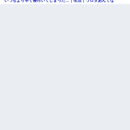
いつもより早く寝付いてしまった…｜生活｜ワロタあんてな