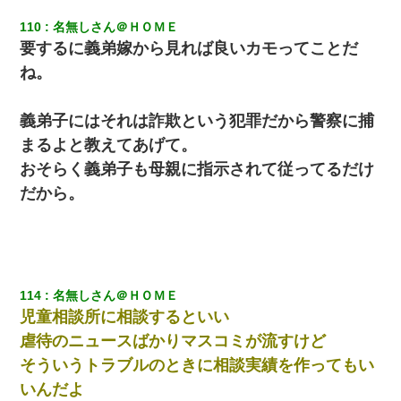
110
名無しさん＠ＨＯＭＥ
要するに義弟嫁から見れば良いカモってことだ
同じマンションに住んでる女性が鍵をわかりやすいところに隠し
ている事に気づいた俺「忍びこんでみよう！」→ 結果
ね。
父が他界→父のフリン相手『どうか相続を放棄して下さい、昔の
ことは謝ります。ごめんなさい…』私「お子さんはフリン略奪婚
義弟子にはそれは詐欺という犯罪だから警察に捕
って知ってるの？」相手『 』結果→
まるよと教えてあげて。
おそらく義弟子も母親に指示されて従ってるだけ
彼氏の家に泊まる事になり、ゲームで盛り上がってさぁ寝よう！
と電気を消すとミシッって音が…彼「ちょっと待ってて」→勢い
だから。
よくドアを開けるとなんと…
今日夫の実家に泊ったんだけど、朝起きたら股間がなんかモッコ
リしてた
114
名無しさん＠ＨＯＭＥ
転職先が決まったので退職の意思を伝えたら。上司「無責任」
児童相談所に相談するといい
「簡単には辞めさせない」私（どうせ辞めるし…）→ 思いっきり
反論をしてみた
虐待のニュースばかりマスコミが流すけど
そういうトラブルのときに相談実績を作ってもい
妻「ずっと好きだった人と一緒になりたいから、わかれてくださ
いんだよ
い」→離婚後、娘と実家で生活してると…