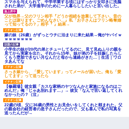
スマホを与えられて、中学卒業する頃にはすっかり女叩きに洗脳
された弟が、大学進学のために一人暮らししたいと言い出した。
父が他界→父のフリン相手『どうか相続を放棄して下さい、昔の
ことは謝ります。ごめんなさい…』私「お子さんはフリン略奪婚
って知ってるの？」相手『 』結果→
嫁の妹（26歳）がずっとウチに泊まりに来た結果→俺がヤバイｗ
ｗｗｗｗｗｗｗ
小学生の妹が20代の弟とチューしてるのに、見て見ぬふりの親を
見てから実家を出た。それから15年、妹が弟の子を妊娠したらし
くもう堕胎できない月なんだと母から連絡がきた…｜生活｜ワロ
タあんてな
さっき嫁から、「愛しています」ってメールが届いた。俺も「愛
してます」って送ったら
【修羅場】彼女親「カスな家柄のヤツなんかと家族になるのはご
めんだ」俺「じゃあ別れます…」→ 彼女「なんで言い返してくれ
なかったの？（泣」
22歳の頃、父に36歳の男性とお見合いをしてくれと頼まれた。父
の親会社の経営者の息子さんだったので、父も喜んで私の写真を
送ったんだが→