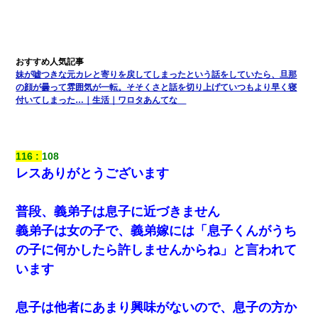
してます」って送ったら
男だけどリベンジポノレノの被害者になって未だに人生が立ち直
せない
妹が嘘つきな元カレと寄りを戻してしまったという話をしていたら、旦那
の顔が曇って雰囲気が一転。そそくさと話を切り上げていつもより早く寝
【戦争】不妊の俺嫁に弟嫁が2日間4歳児を託児 俺嫁はそこまで気
付いてしまった…｜生活｜ワロタあんてな
にしてなかったが、あまりにも子供が俺嫁に懐くので最後らへん
顔引きつってた → そして弟嫁が迎えに来た翌日…
私「結婚やめるわ」 婚約者「え？なんでなんで？」 → 放置した
116
108
結果…｜生活｜ワロタあんてな
レスありがとうございます
ミスした新人(
)に冗談で「行為させてくれたら許してあげる」
って言ったら・・・
普段、義弟子は息子に近づきません
義弟子は女の子で、義弟嫁には「息子くんがうち
彼女との行為を録画した結果→衝撃の事実が判明したｗｗｗｗｗ
の子に何かしたら許しませんからね」と言われて
ｗ
います
書店「息子さんが万引きしました」私「はっ？(息子目の前にいる
し…)うちの子ではないので迎えに行きません」→息子を名乗って
息子は他者にあまり興味がないので、息子の方か
た人物の正体が判明するも・・・