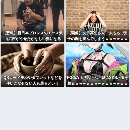
【悲報】新日本プロレスのエース天
【画像】女子高生さん、太ももで男
山広吉がやせたかなしい姿になる
子の顔を挟んでしまうｗｗｗｗｗｗ
ｗｗｗｗ
QRコード決済やタブレットなどを
FGOのリリスさん、謎のSKB水着を
使いこなせない人も居るという
着るｗｗｗｗｗｗｗｗｗｗｗｗｗｗ
話・・・
ｗｗ