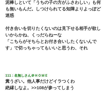
泥棒しといて「うちの子の方がふさわしい」も何
ホテルに泊まったんだけど従業員が最悪だった。折角の旅行で何
故私が怒鳴られなきゃいけなかったのだ
も無いもんだ。しつけられてる知障よりよっぽど
迷惑
友人とふたりで山口に旅行した時の事。レンタカーを借りて山の
中の道を走っていたら、突然ガガッ！って音がして…
付き合いを切りたくないのは見下せる相手が欲し
いからかね、くっだらねーな
テレワーク上司「会議中はカメラ付けろ！」女社員「え、事前連
絡無しは無理」上司「いいから付けろ！」→
「こちらがそちらとお付き合いしたくないんで
す」で切っちゃってもいいと思うわ、それ
ケーキバイキングにいた単独の50くらいのオッサン、強烈だっ
た。
【驚愕】私「今まで育てた分のお金返してね(冗談)」息子「はい、
3000万円」→数年後。私「妹が病気になったから援助して欲し
111
名無しさん＠ＨＯＭＥ
い」→
糞うざい。他人事だけどイラつくわ
絶縁しなよ。>>108が参ってしまう
13歳娘が元嫁のところから逃げてきた。どう扱ったらいいのかわ
からない
【画像】女の子「お母さん！！私ようやくファッションモデルに
選ばれたの！絶対見に来てね！」→悲しい結果がこれ・・・