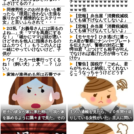
チｗｗｗｗｗｗｗｗｗｗｗｗｗ
ふざけてるの？」
ｗｗｗｗｗｗｗｗｗｗｗｗｗｗ
同僚男性とのお付き合いを断
ｗｗｗ他
ったら「理屈に合わない主張を
【悲報】弁当屋「消費税減税
振りかざす感情的なヒステリー
しても値下げなんてしないよ」
女」と言いふらされて・・・
【悲報】弁当屋「消費税減税
2/2私「お義母さんには困るの
しても値下げなんてしないよ」
よね…」夫「ママを馬鹿にする
な！」「確かにママは頭が悪い
【モヤモヤ】ひき逃げに遭っ
けどそれを他人に指摘されるの
たA君が警察にナンバープレート
はムカつく！」もうこの人とは
を伝えたが、警察の対応に驚
一緒にやっていけないけど、子
愕!B君『ぶつけても相手がﾀﾋん
供が
でなければ逃げた方が得ってわ
けか』
ワイ「たろー仕事行ってくる
ね！（飼い犬）」犬「…？（ぷ
【警告】国税庁「ごめん、君
い」
らがちゃんと納税してくれない
とこうなっちゃうけどどうす
家族が車停める所は石畳でそ
る？」⇒！！！
こには２台家族の車停めてたん
だけど、中庭の芝生上に知らな
エナドリで肝臓ぶっ壊したけ
い車が4台停まっていた 父が運転
ど質問ある？
手捕まえ「芝生を弁償して...
90年ぶりに誕生した待望の女
私「血まみれで何してるんで
の子。お祭り騒ぎの義実家の一
すか！？」婆さん「腕が抜けな
方で、近所の婦人会メンバーか
いのよ…助けて！」→帰宅した
ら「死なないといいね」と不吉
ら玄関前がとんでもない修羅場
な言葉を何度も繰り返されてし
息子の彼女が家に来た時に、我が家
主人の通帳を見たら、１０年間仕送
になっていて…
まう・・・
を舐めるように隅々まで見た。その
りしている女性がいた。主人に問い
下に住み始めた住民の頭がお
浮気と緊急避妊薬を隠す元カ
次の瞬間、女がとんでもない一言
詰めたら、白状して...
かしい。朝3時から部屋に掃除機
ノ！問い詰めると「記憶がな
をかける音が響く・・・
い」と逃げ、私を「モラハラ
男」認定してキープ＆おねだり