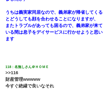
うちは義実家同居なので、義弟家が帰省してくる
結婚生活10ヶ月目で嫁から一方的に「もう冷めた」と離婚切り出
された
とどうしても顔を合わせることになりますが、
またトラブルがあっても困るので、義弟家が来て
いる間は息子をデイサービスに行かせようと思い
ます
118
名無しさん＠ＨＯＭＥ
>>116
財産管理wwwww
今すぐ絶縁で良いなそれ