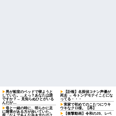
男が船室のベッドで寝ようと
【訃報】名探偵コナン声優が
していた。…えっ？あなたは誰
死去 → 今トンデモナイことにな
ですか？→ 見知らぬひとがいる
ってる・・・
んだが…
実家で初めてのこたつにウキ
母と一緒の時に、明らかに足
ウキなクロ様。【再】
に障害がある方が歩いていた。
【衝撃動画】令和のJS、レベ
母「なんであんな歩き方なの？