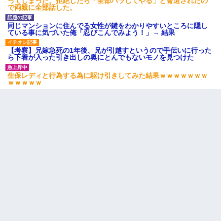
ってしまった。拒絶したら「全部バラしてやる」と脅迫されたの
で両親に全部話した。
同じマンションに住んでる女性が鍵をわかりやすいところに隠し
ている事に気づいた俺「忍びこんでみよう！」→ 結果
【考察】兄嫁急死の1年後、兄が引越すというので手伝いに行った
ら下着が入った引き出しの奥にとんでもないモノを見つけた
生保レディと行為する為に駆け引きしてみた結果ｗｗｗｗｗｗｗ
ｗｗｗｗｗ