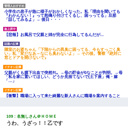
小学生の息子が急に様子がおかしくなった。私「理由を聞いても
『わかんない！』って怒鳴り付けてくるし、困っってる」旦那
「話してみるよ」→ 後日・・・
【悲報】お風呂で父親と姉が完全に行為してるんだが...
隣室のお婆ちゃん「下階からの異臭に困ってる、今もすっごく臭
い」私「変だなあ～なにも臭わないよ」→ その後。警察『絶対に
窓とドアを開けないで』
父親がくも膜下出血で突然ﾀﾋ。→母の貯金が0なことが判明。→母
「私を家に置いてほしい、どうか見捨てないで(土下座」俺・嫁
「…」
【衝撃】職場に入って来た綺麗な新人さんに職場を案内すること
に → 新人「ドンッ！」私「！？」→ 突然、突き飛ばされて左手
の甲を踏みつけられて…
109
名無しさん＠ＨＯＭＥ
宅飲みで女友達の乳を見てしまった・・・
うわ、うざっ！！乙です