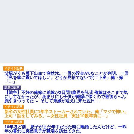
父親がくも膜下出血で突然ﾀﾋ。→母の貯金が0なことが判明。→母
「私を家に置いてほしい、どうか見捨てないで(土下座」俺・嫁
「…」
【戦争】不妊の俺嫁に弟嫁が2日間4歳児を託児 俺嫁はそこまで気
にしてなかったが、あまりにも子供が俺嫁に懐くので最後らへん
顔引きつってた → そして弟嫁が迎えに来た翌日…
新卒の女性社員に1年半ストーカーされていた。俺「マジで怖い」
上司「話をしてみる」→女性社員「実は10数年前に…」
10年ほど前、息子がまだ年中だった時に離婚したんだけど、一昨
年の暮れに突然息子が職場を訪ねてきた。