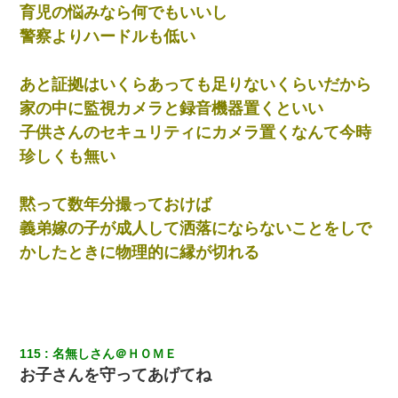
育児の悩みなら何でもいいし
警察よりハードルも低い
日航機墜落事故の「ここからは日本語で大丈夫ですよ〜」の絶望
感がヤバイ・・・
あと証拠はいくらあっても足りないくらいだから
クラスで一人無口で誰とも話さない男子がいた。→修学旅行に来
家の中に監視カメラと録音機器置くといい
なかったその男子に女子達がお土産を渡した。5分後…
子供さんのセキュリティにカメラ置くなんて今時
珍しくも無い
朝起きたら嫁がいなかった。俺（嫁も嫁実家も電話に出ない…不
安だ）→ 仕事を早退して帰宅すると、嫁と嫁両親と知らない男が
２人・・・
黙って数年分撮っておけば
義弟嫁の子が成人して洒落にならないことをしで
【クズ】昔、兄がお見合いして「ブスすぎｗｗｗ」と断った女性
が、兄の同級生と結婚。それを知った兄は荒れ狂い、｢嫁さん、俺
かしたときに物理的に縁が切れる
のお古ですが気分はどう？」とメールを送った→
童貞俺、宅飲みした女友達2人を家に泊めた結果ｗｗｗｗｗｗ
嫁に不倫されたから嫁と不倫相手に1000万の慰謝料請求した
115
名無しさん＠ＨＯＭＥ
お子さんを守ってあげてね
さっき嫁から、「愛しています」ってメールが届いた。俺も「愛