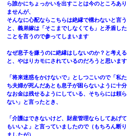
ら誰かにちょっかいを出すことは今のところあり
ませんが、
居酒屋にて。兄の紹介者「お酒飲みなって」私「未成年なので無
理です！」酷すぎるワードの連発で、耐えきれず店員に5千円を渡
そんなに心配ならこちらは絶縁で構わないと言う
し「お勘定です。逃がして下さい」その後、録音内容を父に聞か
せたら...
と、義弟嫁は「そこまでしなくても」と矛盾した
ことを言うので参ってしまいます
[緊急]ベロベロの女に声をかけて行為してきた結果
なぜ息子を嫌うのに絶縁はしないのか？と考える
元旦那から復縁要請。息子「最新型のiPhoneも買えない貧乏は嫌
と、やはりカモにされているのだろうと思います
だ、再婚して」私「なら父親と暮らせ」息子「やった＾＾」私
（もう手遅れだったんだな…）
「将来迷惑をかけないで」としつこいので「私た
旦那の元カノをSNSで探して写真を保存して顔面評価スレで写真
ち夫婦が死んだあとも息子が困らないように十分
を晒してた。ほとんどがブスという評価の中で二人ほど意外に好
評価で苦々しく思った
なお金は残せるようにしている、そちらには頼ら
ない」と言ったとき、
近所のお寺に住み込みで手伝いしてる知的障害のオッサンがい
た。ある日、オッサンが火かき棒を持って顔を真っ赤にしながら
走り回っていて…
「介護はできないけど、財産管理ならしてあげて
もいいよ」と言っていましたので（もちろん断り
姉旦那の友達「ほんとのパパだよ～」私のお腹を触ってほざく。
ましたが）
→思わず手を叩いて振り払ったら…