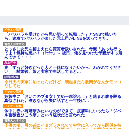
「パワハラを受けたから思い切って転職した」とSNSで呟いた
ら、速攻でパワハラかました元上司がLINEを送ってきた。
とっさに女児を捕まえたら変質者扱いされた。母親「あっち行っ
てよ！気持ち悪い！（ｼｯｼｯ」→ 後日、俺を見つけた母親がすっ飛
んできて・・・
妻「ずっと好きだった人と一緒になりたいから、わかれてくださ
い」→離婚後、娘と実家で生活してると…
今日夫の実家に泊ったんだけど、朝起きたら股間がなんかモッコ
リしてた
妊娠中に「おいこのブタ女！てめー席譲れ！」と絡まれ腹を殴る
真似された。泣きながら夫に話すと一年後に…
体中に赤い蕁麻疹みたいなのができて、皮膚科にいったら「ジベ
ル薔薇色ひこう疹」という症状だと言われた
子供の頃、母の弟にイタズラされてて中学に入ってから関係を持