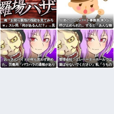
嫁からマジで離婚を切り出さ
三昧。浮気発覚後、我慢の限界
れている。俺がネトゲしすぎて
で他の女性とスピード婚した結
全くかまわなかったのが原因ら
果ｗｗｗｗｗ
しく...
【徹底議論】近代日本史で最
娘「お父さん早く来て！」俺
も取り返しのつかなかった失敗
俺「お前ら親指の指紋を見てみろ
旦那のとこのパート事務員(美人)に
「何があった？」→「知らない
って何？
人につけられてる」と聞いて血
ｗ」スレ民「何があるんだ？」→見
呼び止められた。すると「あんな物
の気が引いて…
旦那のとこのパート事務員(美
た瞬間、思わず笑ってしまう人が続
(昼食)を旦那さんに食べさせるなん
人)に呼び止められた。すると
無人レジに前の人のレシート
「あんな物(昼食)を旦那さんに食
出して…
て信じられない！」と言い出し...
が残っててん百円当たりとか書
べさせるなんて信じられな
かれた当たり券だったが店員が
い！」と言い出し...
さっと取ってった
浮気相手との性行為時間→3時
【画像】 北海道、推定300kg
間、嫁との性行為時間→15分
のヒグマ登場ｗｗｗｗｗｗｗｗ
wwwwwwwww
ｗｗｗｗｗｗｗｗｗｗｗｗ
おっさんバイトが何も言わず辞め
管理会社「エレベーターホールでは
母の一軒家借りて一人暮らし
お前ら急げ！怪しい外人みつ
してた頃。友人連れて帰宅した
た。労働局「パワハラの通報があり
遊ばせないでください」私「うちの
けたら法務省にタレコミしてみ
ら、知らない女性が風呂に入っ
ろ！意外と仕事するぞ？
ました」俺「えっ、教育係は俺です
子じゃないんですけど…」→まさか
てた→女「私はあなたの母の妹
オワコン扱いされていたデジ
の彼氏の娘ですけど！」意味
が…」→突然の聞き取り調査が始ま
の展開になり…
モンさん、令和に全盛期を超え
が…→キチに武勇伝が追加され
り…
る利益を生み出していた
た話。
【画像】お前らこの超美人容
44歳無職です。精神科に通院
疑者が、整形か否か判定し
中で生活保護を受けてます。妻
て！！→画像がこちらw w w w
に酷いことばかりしたので離婚
w w w w w w
されそうです。「働くから」
「心を入れ替えるから」と言っ
【衝撃】浅田真央ちゃんの婚
ても信じてもらえません。助け
活条件がこちら←むしろコレは
て
普通じゃね？w w w w w w w w
先生から電話があったんだけ