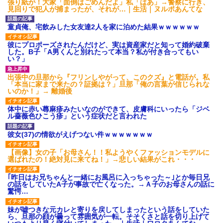
張り紙が！大家「面倒はごめんだよ」私「はあ」→警察に行き、
あり)
見回りで犯人が捕まったが、それが…｜生活｜ヌルポあんてな
【ネット騒然】惨殺されたタ
ワマン頂き女子のこの動画、す
童貞俺、宅飲みした女友達2人を家に泊めた結果ｗｗｗｗｗｗ
げえええええｗｗｗｗｗｗｗｗ
ｗｗｗ
彼にプロポーズされたんだけど、実は資産家だと知って婚約破棄
【愕然】白のクラウン俺氏、
した。B子「A男くんと別れたって本当？私が付き合ってもい
高速道路左車線を制限速度で走
い？」
った結果wwwwwwwwwwww
百年の恋12-899 食べた量を
出張中の旦那から『フリンしやがって、このクズ』と電話が。私
張り合ってくる
「本当に家まで来たの？証拠は？」旦那「俺の言葉が信じられな
【悲報】佐藤輝明・・・２軍
いのか！」→ 離婚後
でも盛大にやらかす←あまり悲
しませないでくれ
体中に赤い蕁麻疹みたいなのができて、皮膚科にいったら「ジベ
ル薔薇色ひこう疹」という症状だと言われた
彼女(37)の情欲がえげつない件ｗｗｗｗｗｗｗ
【画像】女の子「お母さん！！私ようやくファッションモデルに
選ばれたの！絶対見に来てね！」→悲しい結果がこれ・・・
｢昨日はお兄ちゃんと一緒にお風呂に入っちゃった～｣とか毎日兄
の話をしていたA子が事故で亡くなった。→Ａ子のお母さんの話に
驚愕…
妹が嘘つきな元カレと寄りを戻してしまったという話をしていた
ら、旦那の顔が曇って雰囲気が一転。そそくさと話を切り上げて