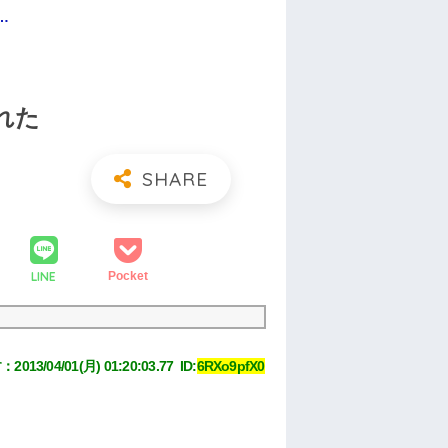
…
れた
LINE
Pocket
す
：
2013/04/01(月) 01:20:03.77 
 ID:
6RXo9pfX0