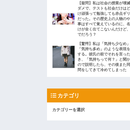
【疑問】私は社会の授業が壊
ダメで、テストも社会だけは
け頑張って勉強しても赤点ギ
だった。その歴史上の人物の
事はすべて覚えているのに、
けが全く出てこないんだけど
でだろう？
【驚愕】私は「気持ち少なめ
「気持ち多め」のような表現
する。彼氏の前でそれを言っ
き、「気持ちって何？」と聞
ので説明したら、その後また
問をしてきて冷めてしまった
カテゴリ