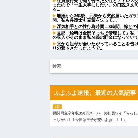
社員旅行先で知り合った女性とアドレス交
ったので「一生大事にしたい」の口説き文
る...
離婚から3年後、元夫から突然届いたガラ
間、私も弁護士も言葉を失って…
浮気相手との性行為時間→3時間、嫁との性
旦那「給料は全部そっちで管理して」私
の収入がそのまま私名義の貯金になってい
父から祖母が会いたがっていることを告
りの糞トメだったようで...
Ａ奥「(旦那)さんから、ひとこと言って
→ 人がおかしくなった瞬間を目の前で見て..
シェアハウスにいた女が妊娠しちゃって
鳴り込んできた。 女の父「お前らDNA鑑定
レ...
【衝撃】上司「あのさあ田沼？お前営業
ぁ？どういうことすか？」上司「自分の車
れw w w w w w
ふよふよ速報。最近の人気記事
【画像】セブンイレブンのバイト「AIに
と………できた！」→とんでもないものが出来上
【超絶悲報】東科大医学部卒の美人YouT
上してしまう…
関関同立卒年収350万スーパーの社員ワイ「らっし
一人っ子母子家庭育ちワイ(26)無職の母
っしゃい！！今日は玉子が安いよぉ！！！」
【悲報】今時『紙タバコ』吸ってるやつww
彼女がアイスコーヒーを作ってくれたん
冷めた・・・