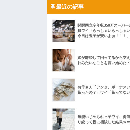
ハードオフに売っていた4万4000円のフ
最近の記事
「こんな高いの？ｗｗ」「逆に超安い」
私「ちょっと、人の家の金庫触らないで
たから、開けてみようとしただけ☆』義兄
果・・・
関関同立卒年収350万スーパー
私「初めて飲む味だけどなんのお茶？」
員ワイ「らっしゃいらっしゃ
【GIF】JSのカンチョーワロタ
今日は玉子が安いよぉ！！！
後続車にクラクションを鳴らされ彼氏が
んだ！降りてこいよ！」と怒鳴りだし...
【衝撃】報酬100万円超の治験募集がこち
【ネット騒然】惨殺されたタワマン頂き
姉が離婚して困ってるから支
ｗｗｗｗｗｗｗｗｗｗ
れみたいなことを言い始めた
【愕然】白のクラウン俺氏、高速道路左
wwwwwwwwwwww
百年の恋12-899 食べた量を張り合って
【悲報】佐藤輝明・・・２軍でも盛大に
れ
お母さん「アンタ、ボーナス
貰ったの？」ワイ「貰ってな
無能いじめられっ子ワイ、勇
り絞って親に相談した結果ｗ