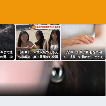
「今まで遭
【画像】ＪＫ３人娘のえちえ
【悲報】加藤小夏(おなつ)さ
の男、10
ち水着姿、真っ昼間から全国
ん、演技中に惚れたことがあ
ｼｬ!!
放送されてしまう
ると告白wwwwww