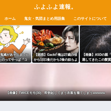
ふよふよ速報。
ホーム
鬼女・気団まとめ用語集
このサイトについて
鬼滅があそこまでヒ
【困惑】Gackt｢俺は27歳の頃
【画像】ASDの親
たのってやっぱ『コ
から1日1食だから3食の奴らよ
遇してきたこの髪質
が理由ｗｗｗｗｗ
り老化が3倍遅い｣←これ
0%ASDだわ！」ﾊﾟ
【画像】TWICEモモ(30)、即勃起してまう衣装を着てしまうwwwww