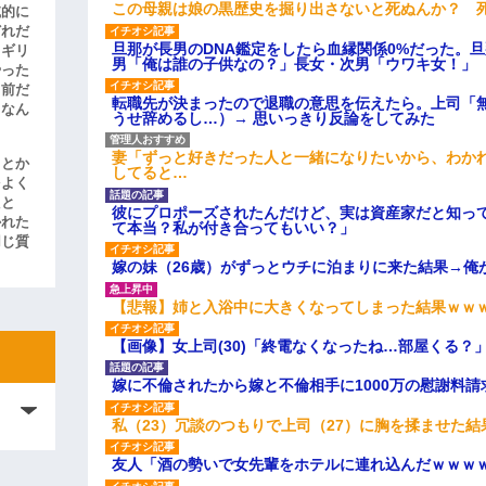
この母親は娘の黒歴史を掘り出さないと死ぬんか？ 
滅的に
どれだ
旦那が長男のDNA鑑定をしたら血縁関係0%だった。
リギリ
男「俺は誰の子供なの？」長女・次男「ウワキ女！」
やった
名前だ
転職先が決まったので退職の意思を伝えたら。上司「
、なん
うせ辞めるし…）→ 思いっきり反論をしてみた
妻「ずっと好きだった人と一緒になりたいから、わか
」とか
してると…
をよく
たと
彼にプロポーズされたんだけど、実は資産家だと知っ
かれた
て本当？私が付き合ってもいい？」
同じ質
嫁の妹（26歳）がずっとウチに泊まりに来た結果→俺
【悲報】姉と入浴中に大きくなってしまった結果ｗｗ
【画像】女上司(30)「終電なくなったね…部屋くる？
嫁に不倫されたから嫁と不倫相手に1000万の慰謝料請
私（23）冗談のつもりで上司（27）に胸を揉ませた結
友人「酒の勢いで女先輩をホテルに連れ込んだｗｗｗ