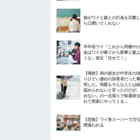
娘がワイと嫁との行為を目撃
ら口聞いてくれない
半年前ワイ「これから同棲や
金はワイが稼ぐから家事と飯
くな」彼女「任せて！」
【唖然】弟の彼女が中学生の
りひどい虐めの加害者だった
明した。両親もそんな人とは
認められないと言ったのだが
めない」の一点張りで毎週彼
れて実家にやってくる…
【悲報】ワイ将スーパーで万
間違われる