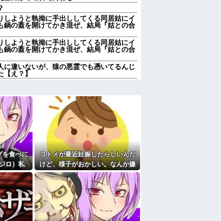
？
りしようと執拗に手出ししてくる同居姑にイ
も鍋の蓋を開けてかき混ぜ、結局『姑との合
りしようと執拗に手出ししてくる同居姑にイ
も鍋の蓋を開けてかき混ぜ、結局『姑との合
人に違いないが、猿の悪霊でも憑いてるんじ
た【え？】
事なくていいって言ったのに…今になって旦
があまり好きじゃない。その事で、彼氏から何
たーくん？（←旦那）パパ（←義父）の誕生
ちゃくちゃ…
ンが熱中症で同時に倒れたらどっち助ける？
グを食べに
コトメが最近妊娠したらしいんだ
本体すら営業赤字になる「超円高」…中小企
れエグいよな
ジロ）私
けど、様子がおかしい。なんか嫌
「自分の親がいびられる姿を見たければどう
ての通りの
な予感がして、コトメにこっそり
かの対応を
電話したら...
勢いで吐き出した結果ｗｗｗｗ
たよ