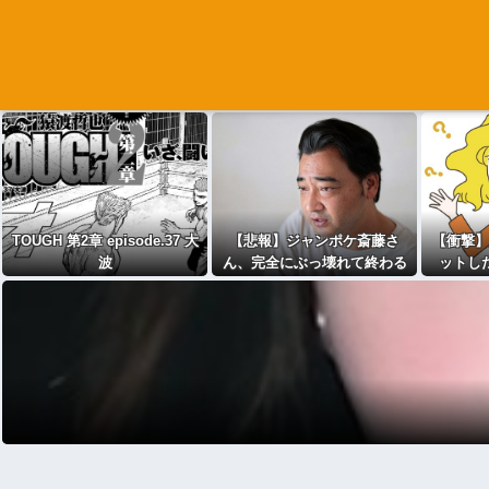
TOUGH 第2章 episode.37 大
【悲報】ジャンポケ斎藤さ
【衝撃】
波
ん、完全にぶっ壊れて終わる
ットし
ｗｗｗｗｗｗｗ
レ』