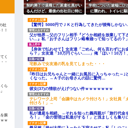
ィギュアがヤバすぎるｗｗｗｗｗｗ
契約満了で退職した派遣社員がい
学校についた途端にひ
るんだけど、最後の出社日に特に
に襲われ、トイレに駆
よ！」キチママ『そこに金庫があっ
「泥は出てけ！二度と来るな！」結
挨拶も菓子折りもなにもなく...
吐。そのまま総合病院
れ...
【驚愕】5000円でＪＫと行為してきたが後悔しかない
の社
彼「ちっ！」私「」
い！！
父が他界→父のフリン相手『どうか相続を放棄して下
」
逆切れ。「何クラクション鳴らして
い…』私「お子さんはフリン略奪婚って知ってるの？」
らｗｗｗｗｗ(※画像あり)
【身体で払わせて】女友達「ごめん、何も言わずにお
ら？」女友達「10万円ぐらい……」俺「ほい！10万！
女子のこの動画、すげえええええｗ
えてく
・・・
宅飲みで女友達の乳を見てしまった・・・
車線を制限速度で走った結果
｢昨日はお兄ちゃんと一緒にお風呂に入っちゃった～｣
くる
くなった。→Ａ子のお母さんの話に驚愕…
やらかす←あまり悲しませないでく
いくら
彼女(37)の情欲がえげつない件ｗｗｗｗｗｗｗ
い」
テレワーク上司「会議中はカメラ付けろ！」女社員「
付けろ！」→
私が遺産を相続。→それを知った義両親が「旅行代金
気を振
ろ！」「金の管理は私達がする！」と浅ましくも集り
ｗｗｗ
義兄嫁「娘が大学に入ったら下宿させて」私「しつこい