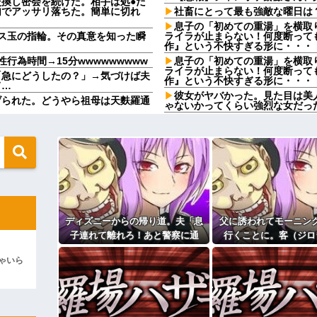
換し密会を続けた。相手は処●だ
句でアッサリ落ちた。簡単に切れ
社畜にとって最も強敵な曜日は
息子の「初めての重湯」を横取
ス玉の指輪。その真意を知った瞬
ライラが止まらない！何度断って
作』という不快すぎる形に・・・
行為時間→15分wwwwwwwww
息子の「初めての重湯」を横取
ライラが止まらない！何度断って
「急にどうしたの？」→気づけば夫
作』という不快すぎる形に・・・
て…
彼女がヤバかった。見た目は美
げられた。どうやら祖母は天麩羅通
ゃないかってくらい強烈な女だっ
【愚痴】プロポーズのときは家
もらえないか」私「相談してみる」
那が言うことがコレwwww
.
食事の時に“混ぜる”と言うの
大学を中退したら、その女の親が怒
度も注意されて...
しろ！」 俺たちは社会的には高
旦那の携帯に義母から着信。「
日ご飯どうする？」
車のガソリン抜いてない？」俺「は
に入れ替えたりしてない？？」←こ
【画像】30歳ワイの体組成、め
【人命救助】女子高生とオッサ
ちいかわの画像を食わせてっ
ディズニーからの帰り道。夫「息
父に誘われてモーニン
【悲報】民主党政権期、トヨタ
がってしまうw w w w w
業の景況も厳しい水準だった←こ
子連れて離れろ！あと警察に通
行くことに。客（ジロ
uberさん、直美でコメント欄が炎
夫「同居して親の介護を…」嫁
報！」私「助けて！」駅員「どう
「えっ何？」店員「見
ぞ？」
ゃいら
しました！？」→トンデモナイこ
状況なので…」→まさ
親が再婚するらしくて驚愕
【唖然】浮気バレた旦那が嫁に
とに…
されて...
wwwwww
主な税金の成り立ちを調べてみ
だけど、その作り方が貧乏くさくて