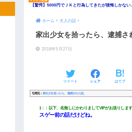
【驚愕】5000円でＪＫと行為してきたが後悔しかない
ホーム
大人の話
家出少女を拾ったら、逮捕さ
2018年5月27日
ツイート
シェア
はてブ
引用元：
家出少女拾ったら、逮捕された話。
1
：
以下、名無しにかわりましてVIPがお送りしま
スゲー前の話だけどね。