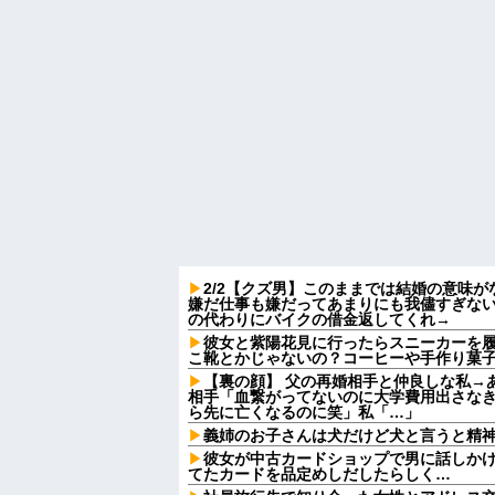
2/2【クズ男】このままでは結婚の意味
嫌だ仕事も嫌だってあまりにも我儘すぎな
の代わりにバイクの借金返してくれ→
彼女と紫陽花見に行ったらスニーカーを
こ靴とかじゃないの？コーヒーや手作り菓
【裏の顔】 父の再婚相手と仲良しな私→
相手「血繋がってないのに大学費用出さな
ら先に亡くなるのに笑」私「…」
義姉のお子さんは犬だけど犬と言うと精
彼女が中古カードショップで男に話しか
てたカードを品定めしだしたらしく…