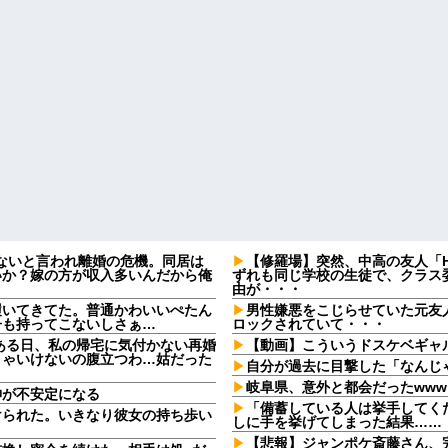
がないと言われ離婚の危機。同居は
【修羅場】突然、中高の友人「H
いか？嫁の方が収入多いんだから俺
ずれも同じ学校の生徒で、クラス委
由が・・・
履いてきてた。普通かわいいぺたん
男性嫌悪をこじらせていた元友
子も持ってこないしさぁ…
ロックされていて・・・
ある日、私の帰宅に気付かない再婚
【動画】こういうドスケベギャ
きゃいけないの腹立つわ…姑だった
自分が過去に目撃した「なんじ
岐阜県、意外と都会だったwww
神が不安定になる
「備蓄している人は挙手してく
けられた。いきなり彼女の持ち歩い
しに手を挙げてしまった結果……
【悲報】ジャンポケ斎藤さん、