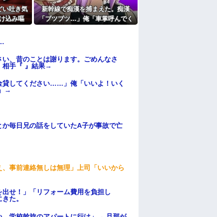
どい吐き気
新幹線で痴漢を捕まえた。痴漢
け込み嘔
「ブツブツ…」俺「車掌呼んでく
に搬送さ
れません？」他の乗客「えっ…」
→断られたり無視され・・・
…
さい、昔のことは謝ります。ごめんなさ
相手『 』結果→
金貸してください……」俺「いいよ！いく
」→
とか毎日兄の話をしていたA子が事故で亡
え、事前連絡無しは無理」上司「いいから
を出せ！」「リフォーム費用を負担し
にきた。
、学校斡旋のアパートに行け」→ 旦那が