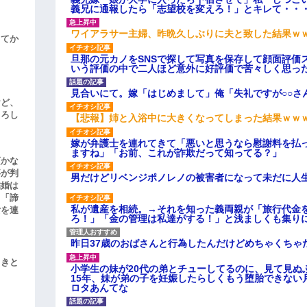
義兄に通報したら「志望校を変えろ！」とキレて・・
ワイアラサー主婦、昨晩久しぶりに夫と致した結果ｗ
してか
旦那の元カノをSNSで探して写真を保存して顔面評価
いう評価の中で二人ほど意外に好評価で苦々しく思っ
見合いにて。嫁「はじめまして」俺「失礼ですが○○さ
けど、
よろし
【悲報】姉と入浴中に大きくなってしまった結果ｗｗ
嫁が弁護士を連れてきて「悪いと思うなら慰謝料を払っ
ますね」「お前、これが詐欺だって知ってる？」
頃かな
事が判
男だけどリベンジポノレノの被害者になって未だに人
結婚は
、「諦
私が遺産を相続。→それを知った義両親が「旅行代金
女を連
ろ！」「金の管理は私達がする！」と浅ましくも集り
昨日37歳のおばさんと行為したんだけどめちゃくちゃ
引きと
小学生の妹が20代の弟とチューしてるのに、見て見ぬ
15年、妹が弟の子を妊娠したらしくもう堕胎できない
ロタあんてな