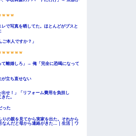
・
ｗｗｗｗ
スレで写真を晒してた。ほとんどがブスと
た
んご本人ですか？」
ｗｗｗｗｗｗ
て離婚しろ」→ 俺「完全に恐喝になって
生が立ち直せない
を出せ！」「リフォーム費用を負担し
にきた。
だった
ふりの親を見てから実家を出た。それから
月なんだと母から連絡がきた…｜生活｜ワ