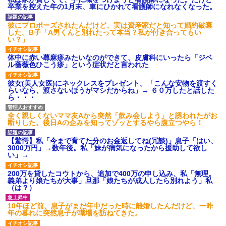
に彼母が「私ちゃんは結婚した
定したんだがちょっと困ってる
卒業を控えた年の1月末、車にひかれて看護師になれなくなった。
ら仕事辞める予定なんですって
ことがある
ね」と言ってきた
私の友達の旦那が新入社員の
彼にプロポーズされたんだけど、実は資産家だと知って婚約破棄
主な税金の成り立ちを調べて
子とウワキした。そんな旦那と
した。B子「A男くんと別れたって本当？私が付き合ってもい
みたよ
ウワキ相手、両親に因果応報の
い？」
出来事が...
【結婚式当日に】 義妹の不倫
体中に赤い蕁麻疹みたいなのができて、皮膚科にいったら「ジベ
を暴露した私。でも旦那が援助
ル薔薇色ひこう疹」という症状だと言われた
したいと言い出して…ｗｗｗ
ハードオフに売っていた4万
彼女(美人女医)にネックレスをプレゼント。「こんな安物を渡すく
4000円のフィギュアがヤバすぎ
らいなら、渡さないほうがマシだからね」→ ６０万したと話した
るｗｗｗｗｗｗ「こんな高い
ら・・・
の？ｗｗ」「逆に超安い」
私「ちょっと、人の家の金庫
全く親しくないママ友Aから突然「飲み会しよう」と誘われたがお
触らないでよ！」キチママ『そ
断りした。後日Aの企みを知ってゾッとするやら腹立つやら！
こに金庫があったから、開けて
みようとしただけ☆』義兄「泥
は出てけ！二度と来るな！」結
【驚愕】私「今まで育てた分のお金返してね(冗談)」息子「はい、
果・・・
3000万円」→数年後。私「妹が病気になったから援助して欲し
い」→
私「初めて飲む味だけどなん
のお茶？」彼「ちっ！」私「」
200万を貸したコウトから、追加で400万の申し込み、私「無理。
【GIF】JSのカンチョーワロ
義弟より娘たちが大事」旦那「娘たちが成人したら別れよう」私
タ
（は？）
後続車にクラクションを鳴ら
され彼氏が逆切れ。「何クラク
10年ほど前、息子がまだ年中だった時に離婚したんだけど、一昨
ション鳴らしてんだ！降りてこ
年の暮れに突然息子が職場を訪ねてきた。
いよ！」と怒鳴りだし...
【衝撃】報酬100万円超の治験