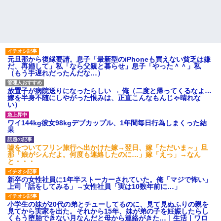
元旦那から復縁要請。息子「最新型のiPhoneも買えない貧乏は嫌
だ、再婚して」私「なら父親と暮らせ」息子「やった＾＾」私
（もう手遅れだったんだな…）
放置子が病院送りになったらしい → 俺（二度と帰ってくるなよ…
嫁を半身不随にしやがった恨みは、正直こんなもんじゃ晴れな
い）
ワイ144kg彼女98kgデブカップル、1年間毎日行為しまくった結
果
嘘をついてフリン旅行へ出かけた嫁→翌日、嫁「ただいま～」旦
那「娘がシんだよ。何度も連絡したのに…」嫁「えっ」→なん
と・・・
新卒の女性社員に1年半ストーカーされていた。俺「マジで怖い」
上司「話をしてみる」→女性社員「実は10数年前に…」
小学生の妹が20代の弟とチューしてるのに、見て見ぬふりの親を
見てから実家を出た。それから15年、妹が弟の子を妊娠したらし
くもう堕胎できない月なんだと母から連絡がきた…｜生活｜ワロ