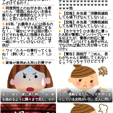
チｗｗｗｗｗｗｗｗｗｗｗｗｗ
ふざけてるの？」
ｗｗｗｗｗｗｗｗｗｗｗｗｗｗ
同僚男性とのお付き合いを断
ｗｗｗ他
ったら「理屈に合わない主張を
【悲報】弁当屋「消費税減税
振りかざす感情的なヒステリー
しても値下げなんてしないよ」
女」と言いふらされて・・・
【悲報】弁当屋「消費税減税
2/2私「お義母さんには困るの
しても値下げなんてしないよ」
よね…」夫「ママを馬鹿にする
な！」「確かにママは頭が悪い
【モヤモヤ】ひき逃げに遭っ
けどそれを他人に指摘されるの
たA君が警察にナンバープレート
はムカつく！」もうこの人とは
を伝えたが、警察の対応に驚
一緒にやっていけないけど、子
愕!B君『ぶつけても相手がﾀﾋん
供が
でなければ逃げた方が得ってわ
けか』
ワイ「たろー仕事行ってくる
ね！（飼い犬）」犬「…？（ぷ
【警告】国税庁「ごめん、君
い」
らがちゃんと納税してくれない
とこうなっちゃうけどどうす
家族が車停める所は石畳でそ
る？」⇒！！！
こには２台家族の車停めてたん
だけど、中庭の芝生上に知らな
エナドリで肝臓ぶっ壊したけ
い車が4台停まっていた 父が運転
ど質問ある？
手捕まえ「芝生を弁償して...
90年ぶりに誕生した待望の女
私「血まみれで何してるんで
の子。お祭り騒ぎの義実家の一
すか！？」婆さん「腕が抜けな
方で、近所の婦人会メンバーか
いのよ…助けて！」→帰宅した
ら「死なないといいね」と不吉
ら玄関前がとんでもない修羅場
な言葉を何度も繰り返されてし
息子の彼女が家に来た時に、我が家
主人の通帳を見たら、１０年間仕送
になっていて…
まう・・・
を舐めるように隅々まで見た。その
りしている女性がいた。主人に問い
下に住み始めた住民の頭がお
浮気と緊急避妊薬を隠す元カ
次の瞬間、女がとんでもない一言
詰めたら、白状して...
かしい。朝3時から部屋に掃除機
ノ！問い詰めると「記憶がな
をかける音が響く・・・
い」と逃げ、私を「モラハラ
男」認定してキープ＆おねだり