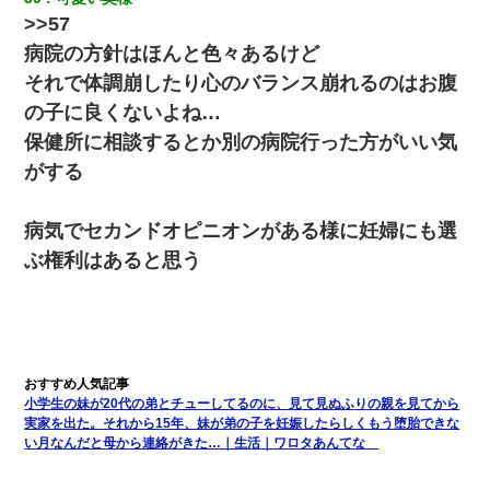
>>57
病院の方針はほんと色々あるけど
童貞俺、宅飲みした女友達2人を家に泊めた結果ｗｗｗｗｗｗ
それで体調崩したり心のバランス崩れるのはお腹
の子に良くないよね…
元旦那から復縁要請。息子「最新型のiPhoneも買えない貧乏は嫌
だ、再婚して」私「なら父親と暮らせ」息子「やった＾＾」私
保健所に相談するとか別の病院行った方がいい気
（もう手遅れだったんだな…）
がする
父親がくも膜下出血で突然ﾀﾋ。→母の貯金が0なことが判明。→母
「私を家に置いてほしい、どうか見捨てないで(土下座」俺・嫁
病気でセカンドオピニオンがある様に妊婦にも選
「…」
ぶ権利はあると思う
彼女との行為を録画した結果→衝撃の事実が判明したｗｗｗｗｗ
ｗ
夫に癌の余命宣告。その闘病中に長女から信じられない言葉を受
けた
小学生の妹が20代の弟とチューしてるのに、見て見ぬふりの親を見てから
実家を出た。それから15年、妹が弟の子を妊娠したらしくもう堕胎できな
い月なんだと母から連絡がきた…｜生活｜ワロタあんてな