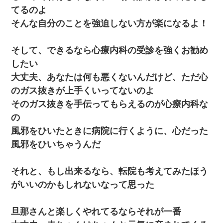
[緊急]ベロベロの女に声をかけて行為してきた結果
てるのよ
そんな自分のことを強迫しない方が楽になるよ！
兄の新しい嫁がやらかしすぎて辛い。当たり前のように実家や姪
の幼稚園に来る
そして、できるなら心療内科の受診を強くお勧め
したい
【画像】女上司(30)「終電なくなったね…部屋くる？」ワイ「行
きます！」
大丈夫、あなたは何も悪くないんだけど、ただ心
のガス抜きが上手くいってないのよ
俺「初対面でなに言ったか覚えてる？」嫁「臭いんだよ！キモオ
そのガス抜きを手伝ってもらえるのが心療内科な
タ？だっけ？」俺「だいたい合ってる。で、なんで告白してきた
の？」→
の
風邪をひいたときに病院に行くように、心だった
とっさに女児を捕まえたら変質者扱いされた。母親「あっち行っ
風邪をひいちゃうんだ
てよ！気持ち悪い！（ｼｯｼｯ」→ 後日、俺を見つけた母親がすっ飛
んできて・・・
それと、もし出来るなら、転院も考えてみたほう
旦那が長男のDNA鑑定をしたら血縁関係0%だった。旦那「やっぱ
がいいのかもしれないなって思った
りウワキしてたんだな…」長男「俺は誰の子供なの？」長女・次
男「ウワキ女！」
旦那さんと楽しくやれてるならそれが一番
テレワーク上司「会議中はカメラ付けろ！」女社員「え、事前連