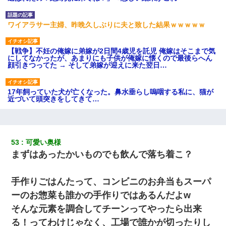
ワイアラサー主婦、昨晩久しぶりに夫と致した結果ｗｗｗｗｗ
【戦争】不妊の俺嫁に弟嫁が2日間4歳児を託児 俺嫁はそこまで気
にしてなかったが、あまりにも子供が俺嫁に懐くので最後らへん
顔引きつってた → そして弟嫁が迎えに来た翌日…
17年飼っていた犬が亡くなった。鼻水垂らし嗚咽する私に、猫が
近づいて頭突きをしてきて…
婚活パーティーでよく会う美女がいた。こんな完璧な容姿を持っ
てしても結婚て難しいんだなぁ…と思ってた
53
可愛い奥様
まずはあったかいものでも飲んで落ち着こ？
書店「息子さんが万引きしました」私「はっ？(息子目の前にいる
し…)うちの子ではないので迎えに行きません」→息子を名乗って
た人物の正体が判明するも・・・
手作りごはんたって、コンビニのお弁当もスーパ
ーのお惣菜も誰かの手作りではあるんだよw
妊娠中に「おいこのブタ女！てめー席譲れ！」と絡まれ腹を殴る
真似された。泣きながら夫に話すと一年後に…
そんな元素を調合してチーンってやったら出来
る！ってわけじゃなく、工場で誰かが切ったりし