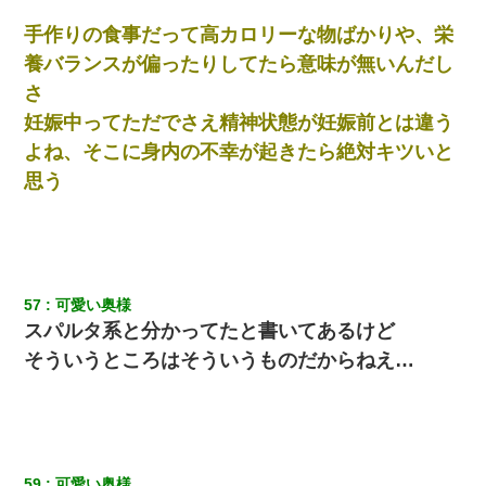
我が家のガレージに見知らぬ車。俺「もしもし、玄関にもシャッ
ターリモコンあるだろ？DOWNのボタン押してｗ」→ 待つこと１
手作りの食事だって高カロリーな物ばかりや、栄
時間弱・・・
養バランスが偏ったりしてたら意味が無いんだし
さ
【考察】兄嫁急死の1年後、兄が引越すというので手伝いに行った
ら下着が入った引き出しの奥にとんでもないモノを見つけた
妊娠中ってただでさえ精神状態が妊娠前とは違う
よね、そこに身内の不幸が起きたら絶対キツいと
【修羅場】彼女親「カスな家柄のヤツなんかと家族になるのはご
思う
めんだ」俺「じゃあ別れます…」→ 彼女「なんで言い返してくれ
なかったの？（泣」
妻が亡くなったんだけど正直ガチで嬉しい
57
可愛い奥様
義兄嫁「娘が大学に入ったら下宿させて」私「しつこい、学校斡
旋のアパートに行け」→ 旦那が義兄に通報したら「志望校を変え
スパルタ系と分かってたと書いてあるけど
ろ！」とキレて・・・
そういうところはそういうものだからねえ…
妻と同居し始めたときから、よく妻が「どこかで音漏れしてな
い？音楽聞こえる」と言っていて…
姉旦那の友達「ほんとのパパだよ～」私のお腹を触ってほざく。
59
可愛い奥様
→思わず手を叩いて振り払ったら…