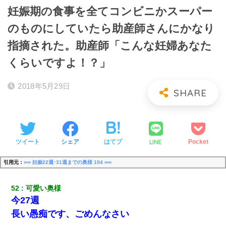
妊娠期の食事を全てコンビニかスーパー
のものにしていたら助産師さんにかなり
指摘された。助産師「こんな妊婦あなた
くらいですよ！？」
2018年5月29日
LINE
ツイート
シェア
はてブ
Pocket
引用元：
∞∞ 妊娠22週･31週までの奥様 104 ∞∞
52
可愛い奥様
今27週
長い愚痴です、ごめんなさい