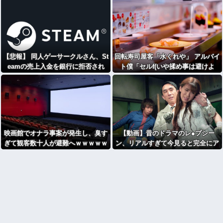
⇒！！
【悲報】 同人ゲーサークルさん、St
回転寿司屋客「水くれや」 アルバイ
eamの売上入金を銀行に拒否され
ト僕「セルf(いや揉め事は避けよ
る それでも税金は発生
う)」→結果ｗｗ
映画館でオナラ事案が発生し、臭す
【動画】昔のドラマのレ●プシー
ぎて観客数十人が避難へｗｗｗｗｗ
ン、リアルすぎて今見ると完全にア
ｗｗ
ウト