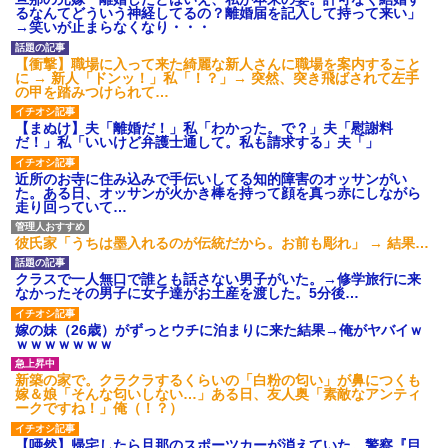
あり)
るなんてどういう神経してるの？離婚届を記入して持って来い」
→笑いが止まらなくなり・・・
【ネット騒然】惨殺されたタ
ワマン頂き女子のこの動画、す
げえええええｗｗｗｗｗｗｗｗ
【衝撃】職場に入って来た綺麗な新人さんに職場を案内すること
ｗｗｗ
に → 新人「ドンッ！」私「！？」→ 突然、突き飛ばされて左手
の甲を踏みつけられて…
【愕然】白のクラウン俺氏、
高速道路左車線を制限速度で走
った結果wwwwwwwwwwww
【まぬけ】夫「離婚だ！」私「わかった。で？」夫「慰謝料
だ！」私「いいけど弁護士通して。私も請求する」夫「」
百年の恋12-899 食べた量を
張り合ってくる
近所のお寺に住み込みで手伝いしてる知的障害のオッサンがい
【悲報】佐藤輝明・・・２軍
た。ある日、オッサンが火かき棒を持って顔を真っ赤にしながら
でも盛大にやらかす←あまり悲
走り回っていて…
しませないでくれ
彼氏家「うちは墨入れるのが伝統だから。お前も彫れ」 → 結果…
クラスで一人無口で誰とも話さない男子がいた。→修学旅行に来
なかったその男子に女子達がお土産を渡した。5分後…
嫁の妹（26歳）がずっとウチに泊まりに来た結果→俺がヤバイｗ
ｗｗｗｗｗｗｗ
新築の家で。クラクラするくらいの「白粉の匂い」が鼻につくも
嫁＆娘「そんな匂いしない…」ある日、友人奥「素敵なアンティ
ークですね！」俺（！？）
【唖然】帰宅したら旦那のスポーツカーが消えていた。警察『目