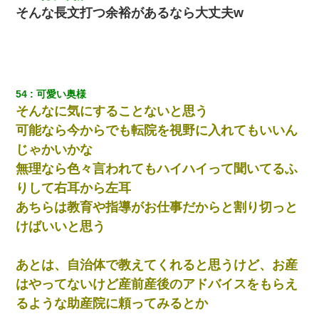
結果…｜生活｜ワロタあんてな
そんな長文打つ余裕があるなら大丈夫w
日曜日、会社の窓を見ると同僚の姿。俺（あれ？ディズニーシー
じゃ？）→俺電話「今何してんの？」同僚「シーで並んでるこ
と！」俺「会社にいない？」→次の瞬間、すごい鳥肌が立った
54
可愛い奥様
【ワロタ】姉から「肉食系14才、乳丸出し、毛はうっすら生えか
け」というタイトルで画像が送られてきた
そんなに気にすることないと思う
可能なら今からでも転院を視野に入れてもいいん
【衝撃】女友達から行為中に告白されてOKした結果
じゃかいかな
無理なら色々言われてもハイハイって聞いてるふ
【悲報】お風呂で父親と姉が完全に行為してるんだが...
りして右耳から左耳
あちらは教育や指導がお仕事だからと割り切っと
妹が嘘つきな元カレと寄りを戻してしまったという話をしていた
けばいいと思う
ら、旦那の顔が曇って雰囲気が一転。そそくさと話を切り上げて
いつもより早く寝付いてしまった…｜生活｜ワロタあんてな
あとは、自治体で教えてくれると思うけど、お産
彼女にプロポーズしてOK貰った俺、告げられた結婚条件にブチ切
はやってないけど産前産後のアドバイスをもらえ
れて無事婚約破棄・・・
るような助産院に頼ってみるとか