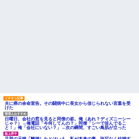
【画像】俺たちの姫、佳子さ
ど、「～とか～」「～とか考え
まのお気に入りのドレスがこち
て～」と何度も言ってたのが耳
らです←コレは可愛過ぎるw w
に残ってしまった
w w w w w w
iPadを盗まれた話
エネ夫に離婚を突きつけたら
私の職場(法律事務所)に乗り込ん
彼氏「俺の親は毒親。だから
できた 堂々と「離婚の法律相談
結婚しても一切関わらなくてい
です。母の薦めでこちらに参り
い」私「うん」彼氏「そのかわ
ました」と言っているが、...
り俺もお前の親と一切関わらな
い。結婚の挨拶にも行かない」
ハードオフに売っていた4万
私「えっ」
4000円のフィギュアがヤバすぎ
るｗｗｗｗｗｗ「こんな高い
子どもが中学受験してる知り
の？ｗｗ」「逆に超安い」
合い、たくさん受けさせてるけ
ど合格したの通えない距離の学
私「ちょっと、人の家の金庫
校だけらしい
触らないでよ！」キチママ『そ
こに金庫があったから、開けて
主な税金の成り立ちを調べて
みようとしただけ☆』義兄「泥
みたよ
は出てけ！二度と来るな！」結
果・・・
私「初めて飲む味だけどなん
のお茶？」彼「ちっ！」私「」
夫に癌の余命宣告。その闘病中に長女から信じられない言葉を受
【GIF】JSのカンチョーワロ
けた
タ
後続車にクラクションを鳴ら
され彼氏が逆切れ。「何クラク
日曜日、会社の窓を見ると同僚の姿。俺（あれ？ディズニーシー
ション鳴らしてんだ！降りてこ
じゃ？）→俺電話「今何してんの？」同僚「シーで並んでるこ
いよ！」と怒鳴りだし...
と！」俺「会社にいない？」→次の瞬間、すごい鳥肌が立った
【衝撃】報酬100万円超の治験
募集がこちらｗｗｗｗｗ(※画像
旦那の元嫁「離婚したとはいえ、私が本来の妻。許可なく結婚す