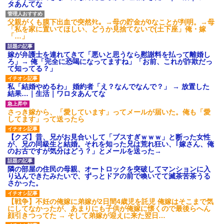
タあんてな
父親がくも膜下出血で突然ﾀﾋ。→母の貯金が0なことが判明。→母
「私を家に置いてほしい、どうか見捨てないで(土下座」俺・嫁
「…」
嫁が弁護士を連れてきて「悪いと思うなら慰謝料を払って離婚し
ろ」→ 俺「完全に恐喝になってますね」「お前、これが詐欺だっ
て知ってる？」
私「結婚やめるわ」 婚約者「え？なんでなんで？」 → 放置した
結果…｜生活｜ワロタあんてな
さっき嫁から、「愛しています」ってメールが届いた。俺も「愛
してます」って送ったら
【クズ】昔、兄がお見合いして「ブスすぎｗｗｗ」と断った女性
が、兄の同級生と結婚。それを知った兄は荒れ狂い、｢嫁さん、俺
のお古ですが気分はどう？」とメールを送った→
隣の部屋の住民の母親、オートロックを突破してマンションに入
り込んできたみたいで、ずっとドアの前で喚いてて滅茶苦茶うる
さかった。
【戦争】不妊の俺嫁に弟嫁が2日間4歳児を託児 俺嫁はそこまで気
にしてなかったが、あまりにも子供が俺嫁に懐くので最後らへん
顔引きつってた → そして弟嫁が迎えに来た翌日…