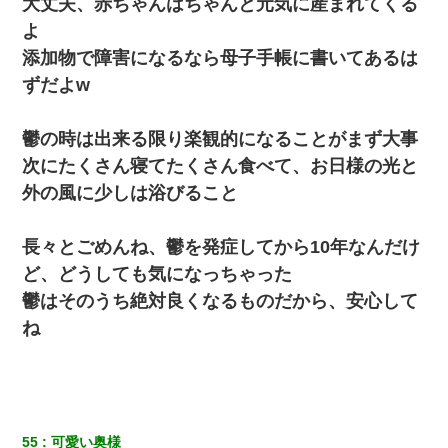
大丈夫、赤ちゃんはちゃんと元気に産まれてくる
絡無しは無理」上司「いいから付けろ！」→
よ
添加物で障害になるなら母子手帳に書いてあるは
「お前の父ちゃんは自宅警備員」とかからかわれたけど、実はと
んでもない仕事に就いていた
ずだよw
小学生の妹が20代の弟とチューしてるのに、見て見ぬふりの親を
鬱の時は出来る限り楽観的になることがまず大事
見てから実家を出た。それから15年、妹が弟の子を妊娠したらし
くもう堕胎できない月なんだと母から連絡がきた…｜生活｜ワロ
次にたくさん寝てたくさん食べて、お日様の光と
タあんてな
外の風に少しは浴びること
隣の部屋の住民の母親、オートロックを突破してマンションに入
り込んできたみたいで、ずっとドアの前で喚いてて滅茶苦茶うる
長々とごめんね、鬱を発症してから10年なんだけ
さかった。
ど、どうしても気になっちゃった
鬱はそのうち絶対良くなるものだから、安心して
ケーキバイキングにいた単独の50くらいのオッサン、強烈だっ
た。
ね
医者「糖尿病で余命1年です」 ワイ「知らんわｗどうせ死ぬなら
食べる量増やすわｗ」→結果ｗｗｗｗｗ
私「結婚やめるわ」 婚約者「え？なんでなんで？」 → 放置した
55
可愛い奥様