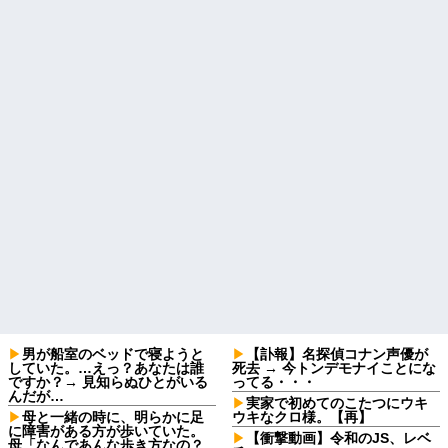
男が船室のベッドで寝ようと
【訃報】名探偵コナン声優が
していた。…えっ？あなたは誰
死去 → 今トンデモナイことにな
ですか？→ 見知らぬひとがいる
ってる・・・
んだが…
実家で初めてのこたつにウキ
母と一緒の時に、明らかに足
ウキなクロ様。【再】
に障害がある方が歩いていた。
【衝撃動画】令和のJS、レベ
母「なんであんな歩き方なの？