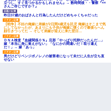
立つし、すぐ見つかるかもしれません』→ 数時間後・・警察『××
さんご存じですか？』
昨日37歳のおばさんと行為したんだけどめちゃくちゃだった
【戦争】不妊の俺嫁に弟嫁が2日間4歳児を託児 俺嫁はそこまで気
にしてなかったが、あまりにも子供が俺嫁に懐くので最後らへん
顔引きつってた → そして弟嫁が迎えに来た翌日…
ＤＮＡ検査『血縁関係０％』旦那「やっぱり托卵だったんだ…」
嫁「本当に身に覚えがない」「なにかの間違いだ！取り違え
だ！」→ 嫁「あっ」
男だけどリベンジポノレノの被害者になって未だに人生が立ち直
せない