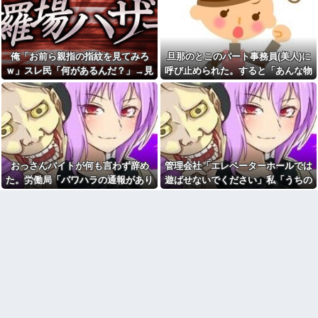
嫁からマジで離婚を切り出さ
三昧。浮気発覚後、我慢の限界
れている。俺がネトゲしすぎて
で他の女性とスピード婚した結
全くかまわなかったのが原因ら
果ｗｗｗｗｗ
しく...
【徹底議論】近代日本史で最
娘「お父さん早く来て！」俺
も取り返しのつかなかった失敗
俺「お前ら親指の指紋を見てみろ
旦那のとこのパート事務員(美人)に
「何があった？」→「知らない
って何？
人につけられてる」と聞いて血
ｗ」スレ民「何があるんだ？」→見
呼び止められた。すると「あんな物
の気が引いて…
旦那のとこのパート事務員(美
た瞬間、思わず笑ってしまう人が続
(昼食)を旦那さんに食べさせるなん
人)に呼び止められた。すると
無人レジに前の人のレシート
「あんな物(昼食)を旦那さんに食
出して…
て信じられない！」と言い出し...
が残っててん百円当たりとか書
べさせるなんて信じられな
かれた当たり券だったが店員が
い！」と言い出し...
さっと取ってった
浮気相手との性行為時間→3時
【画像】 北海道、推定300kg
間、嫁との性行為時間→15分
のヒグマ登場ｗｗｗｗｗｗｗｗ
wwwwwwwww
ｗｗｗｗｗｗｗｗｗｗｗｗ
おっさんバイトが何も言わず辞め
管理会社「エレベーターホールでは
母の一軒家借りて一人暮らし
お前ら急げ！怪しい外人みつ
してた頃。友人連れて帰宅した
た。労働局「パワハラの通報があり
遊ばせないでください」私「うちの
けたら法務省にタレコミしてみ
ら、知らない女性が風呂に入っ
ろ！意外と仕事するぞ？
ました」俺「えっ、教育係は俺です
子じゃないんですけど…」→まさか
てた→女「私はあなたの母の妹
オワコン扱いされていたデジ
の彼氏の娘ですけど！」意味
が…」→突然の聞き取り調査が始ま
の展開になり…
モンさん、令和に全盛期を超え
が…→キチに武勇伝が追加され
り…
る利益を生み出していた
た話。
【画像】お前らこの超美人容
44歳無職です。精神科に通院
疑者が、整形か否か判定し
中で生活保護を受けてます。妻
て！！→画像がこちらw w w w
に酷いことばかりしたので離婚
w w w w w w
されそうです。「働くから」
「心を入れ替えるから」と言っ
【衝撃】浅田真央ちゃんの婚
ても信じてもらえません。助け
活条件がこちら←むしろコレは
て
普通じゃね？w w w w w w w w
先生から電話があったんだけ