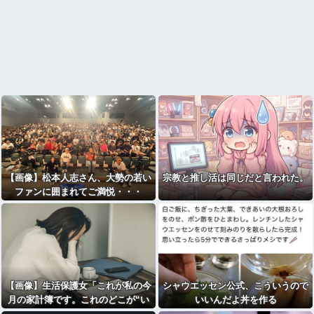
【画像】松本人志さん、大勢の若い
宗教と推し活は同じだと言われた。
ファンに囲まれてご満悦・・・
【画像】生活保護女「これが私の今
シャウエッセン公式、こういうので
月の家計簿です。これのどこが“い
いいんだよ丼を作る
い思い”してるんですか･･････？」