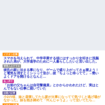
スマホを与えられて、中学卒業する頃にはすっかり女叩きに洗脳
された弟が、大学進学のために一人暮らししたいと言い出した。
彼氏の家に泊まる事になり、ゲームで盛り上がってさぁ寝よう！
と電気を消すとミシッって音が…彼「ちょっと待ってて」→勢い
よくドアを開けるとなんと…
「お前の父ちゃんは自宅警備員」とかからかわれたけど、実はと
んでもない仕事に就いていた
小2の頃、妹と昼寝してたら家が火事になってて気づくと逃げ場が
なかった。妹を抱き締めて「ﾀﾋんじゃうよ」って泣いてたら…