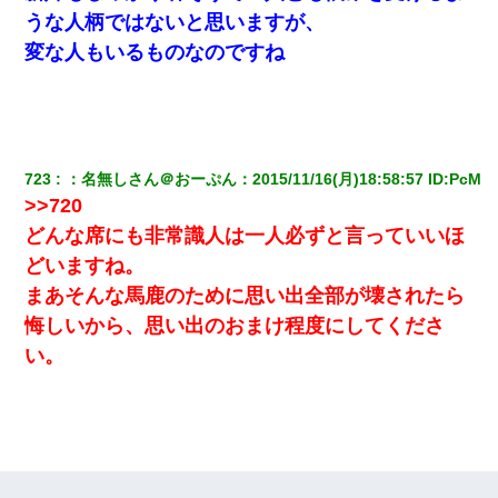
うな人柄ではないと思いますが、
【GJ!】会社から帰宅中、広い駐車場にエンジンかけっ放しの車を
発見。しかも「ヒィ～」みたいな声も聞こえてきたので気になっ
変な人もいるものなのですね
て近寄ったら女の子がおっさんの下敷きになってた
【衝撃】女友達から行為中に告白されてOKした結果
彼女(37)の情欲がえげつない件ｗｗｗｗｗｗｗ
723
：
名無しさん＠おーぷん
：
2015/11/16(月)18:58:57
 ID:
PcM
>>720
わい(42)渋谷の夜のサービスで19の女の子にゴックンさせた結果
どんな席にも非常識人は一人必ずと言っていいほ
ｗｗｗｗｗｗｗｗ
どいますね。
まあそんな馬鹿のために思い出全部が壊されたら
アパートのドアに『ハンザイ者！この人はさいあくの人です』と
張り紙が！大家「面倒はごめんだよ」私「はあ」→警察に行き、
悔しいから、思い出のおまけ程度にしてくださ
見回りで犯人が捕まったが、それが…｜生活｜ヌルポあんてな
い。
ワイアラサー主婦、昨晩久しぶりに夫と致した結果ｗｗｗｗｗ
宅飲みで女友達の乳を見てしまった・・・