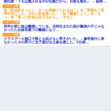
彼氏家「うちは墨入れるのが伝統だから。お前も彫れ」 → 結果…
私『貯金貯まったし、やっと家建てられるね！』夫「実家を二世
帯住宅にした。それに貯金使った」→私『離婚しよう』夫「え
っ」私『使った貯金はあげるから』→すると…
何年か前に妹は離婚している。当時生まれた姪が義弟の子じゃな
かったため妹有責での離婚になり…
クラスで一人無口で誰とも話さない男子がいた。→修学旅行に来
なかったその男子に女子達がお土産を渡した。5分後…