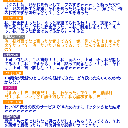
【クズ】昔、兄がお見合いして「ブスすぎｗｗｗ」と断った女性
が、兄の同級生と結婚。それを知った兄は荒れ狂い、｢嫁さん、俺
のお古ですが気分はどう？」とメールを送った→
私『貯金貯まったし、やっと家建てられるね！』夫「実家を二世
帯住宅にした。それに貯金使った」→私『離婚しよう』夫「え
っ」私『使った貯金はあげるから』→すると…
俺「初対面でなに言ったか覚えてる？」嫁「臭いんだよ！キモオ
タ？だっけ？」俺「だいたい合ってる。で、なんで告白してきた
の？」→
上司「何なの、この書類！！」私「あの‥」上司「今は私が話し
てるの！」私「ですから」上司「黙って聞きなさい！」私「それ
は」上司「言い訳しない！」→結果ｗｗｗｗｗ
13歳娘が元嫁のところから逃げてきた。どう扱ったらいいのかわ
からない
【まぬけ】夫「離婚だ！」私「わかった。で？」夫「慰謝料
だ！」私「いいけど弁護士通して。私も請求する」夫「」
わい(42)渋谷の夜のサービスで19の女の子にゴックンさせた結果
ｗｗｗｗｗｗｗｗ
最近うちの庭に知らない男の人がしょっちゅう入ってくる。それ
を職場で愚痴ったら、同僚男性が怒鳴りつけてきた。