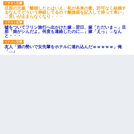
旦那の元嫁「離婚したとはいえ、私が本来の妻。許可なく結婚す
るなんてどういう神経してるの？離婚届を記入して持って来い」
→笑いが止まらなくなり・・・
嘘をついてフリン旅行へ出かけた嫁→翌日、嫁「ただいま～」旦
那「娘がシんだよ。何度も連絡したのに…」嫁「えっ」→なん
と・・・
友人「酒の勢いで女先輩をホテルに連れ込んだｗｗｗｗｗ」俺
「…」