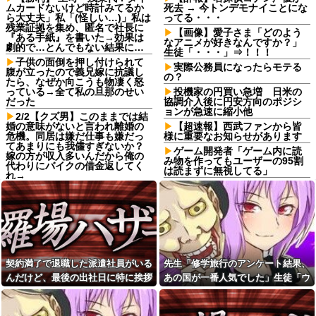
ムカードないけど時計みてるか
死去 → 今トンデモナイことにな
ら大丈夫」私「(怪しい…)」私は
ってる・・・
残業証拠を集め、匿名で社長に
【画像】愛子さま「どのよう
『ある手紙』を書いた→効果は
なアニメが好きなんですか？」
劇的で…とんでもない結果に…
生徒「・・・」⇒！！！
子供の面倒を押し付けられて
実際公務員になったらモテる
腹が立ったので義兄嫁に抗議し
の？
たら、なぜか向こうも物凄く怒
っている→全て私の旦那のせい
投機家の円買い急増 日米の
だった
協調介入後に円安方向のポジシ
ョンが急速に縮小他
2/2【クズ男】このままでは結
婚の意味がないと言われ離婚の
【超速報】西武ファンから皆
危機。同居は嫌だ仕事も嫌だっ
様に重要なお知らせがあります
てあまりにも我儘すぎないか？
ゲーム開発者「ゲーム内に読
嫁の方が収入多いんだから俺の
み物を作ってもユーザーの95割
代わりにバイクの借金返してく
は読まずに無視してる」
れ→
彼氏の家に遊びに行ったら彼
彼女と紫陽花見に行ったらス
母が大皿から唐揚げを素手でつ
ニーカーを履いてきてた。普通
まんでひとくちかじり、残りを
かわいいぺたんこ靴とかじゃな
大皿へ戻した。私目が点。あり
いの？コーヒーや手作り菓子も
えないと彼氏に言ったら彼氏激
持ってこないしさぁ…
おこ
転校生と仲良くなってその子
娘の下着をチェックして職場
の家に遊びに行ったら私が小さ
に暴露する狂気の母親！娘の彼
契約満了で退職した派遣社員がいる
先生「修学旅行のアンケート結果、
い頃に撮った写真があった
氏を呪い「洗濯物のパンツ見て
んだけど、最後の出社日に特に挨拶
あの国が一番人気でした」生徒「ウ
予約していた美容室が臨時休
性生活を察して泣きたい」と周
業。連絡くれてもいいのに
囲に暴露していて気持ち悪すぎ
も菓子折りもなにもなく...
ソだ！沖縄や北海道が人気だっ
た
小６娘が家のこと何もしてく
た！」→トンデモナイことに・・・
れてなくて動画ばかり見てる。
高校の夏休みに両親いない日