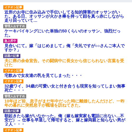
隣室のお婆ちゃん「下階からの異臭に困ってる、今もすっごく臭
い」私「変だなあ～なにも臭わないよ」→ その後。警察『絶対に
近所のお寺に住み込みで手伝いしてる知的障害のオッサンがい
窓とドアを開けないで』
た。ある日、オッサンが火かき棒を持って顔を真っ赤にしながら
走り回っていて…
今日夫の実家に泊ったんだけど、朝起きたら股間がなんかモッコ
ケーキバイキングにいた単独の50くらいのオッサン、強烈だっ
リしてた
た。
見合いにて。嫁「はじめまして」俺「失礼ですが○○さんご本人で
[緊急]ベロベロの女に声をかけて行為してきた結果
すか？」
夫に癌の余命宣告。その闘病中に長女から信じられない言葉を受
妹が嘘つきな元カレと寄りを戻してしまったという話をしていた
けた
ら、旦那の顔が曇って雰囲気が一転。そそくさと話を切り上げて
いつもより早く寝付いてしまった…｜生活｜ワロタあんてな
宅飲みで女友達の乳を見てしまった・・・
32歳ワイ、34歳の可愛い女と付き合うも現実を知ってしまい無事
隣の部屋の住民の母親、オートロックを突破してマンションに入
死亡・・・
り込んできたみたいで、ずっとドアの前で喚いてて滅茶苦茶うる
さかった。
10年ほど前、息子がまだ年中だった時に離婚したんだけど、一昨
年の暮れに突然息子が職場を訪ねてきた。
【画像】女上司(30)「終電なくなったね…部屋くる？」ワイ「行
きます！」
朝起きたら嫁がいなかった。俺（嫁も嫁実家も電話に出ない…不
安だ）→ 仕事を早退して帰宅すると、嫁と嫁両親と知らない男が
２人・・・
友人とふたりで山口に旅行した時の事。レンタカーを借りて山の