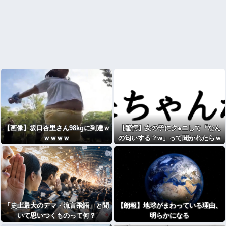
【画像】坂口杏里さん98kgに到達ｗ
【驚愕】女の子にク●ニして「なん
ｗｗｗｗ
の匂いする？w」って聞かれたらｗ
ｗｗｗｗｗｗｗwwww
「史上最大のデマ・流言飛語」と聞
【朗報】地球がまわっている理由、
いて思いつくものって何？
明らかになる