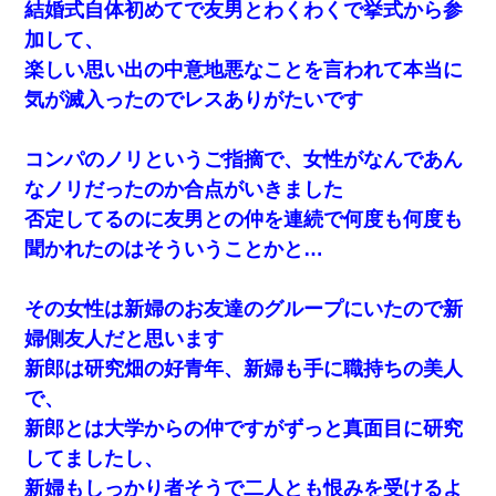
結婚式自体初めてで友男とわくわくで挙式から参
夫に癌の余命宣告。その闘病中に長女から信じられない言葉を受
加して、
けた
楽しい思い出の中意地悪なことを言われて本当に
気が滅入ったのでレスありがたいです
彼女(美人女医)にネックレスをプレゼント。「こんな安物を渡すく
らいなら、渡さないほうがマシだからね」→ ６０万したと話した
ら・・・
コンパのノリというご指摘で、女性がなんであん
なノリだったのか合点がいきました
【復讐】義兄嫁「生活費、足りない分を貸してほしい」私「貸す
わけないでしょｗｗｗｗ」→ 理由を話したら泣き出して・・私
否定してるのに友男との仲を連続で何度も何度も
（あまりにも希望通り）
聞かれたのはそういうことかと…
日航機墜落事故の「ここからは日本語で大丈夫ですよ〜」の絶望
感がヤバイ・・・
その女性は新婦のお友達のグループにいたので新
婦側友人だと思います
生保レディと行為する為に駆け引きしてみた結果ｗｗｗｗｗｗｗ
新郎は研究畑の好青年、新婦も手に職持ちの美人
ｗｗｗｗｗ
で、
新郎とは大学からの仲ですがずっと真面目に研究
上司「何なの、この書類！！」私「あの‥」上司「今は私が話し
てるの！」私「ですから」上司「黙って聞きなさい！」私「それ
してましたし、
は」上司「言い訳しない！」→結果ｗｗｗｗｗ
新婦もしっかり者そうで二人とも恨みを受けるよ