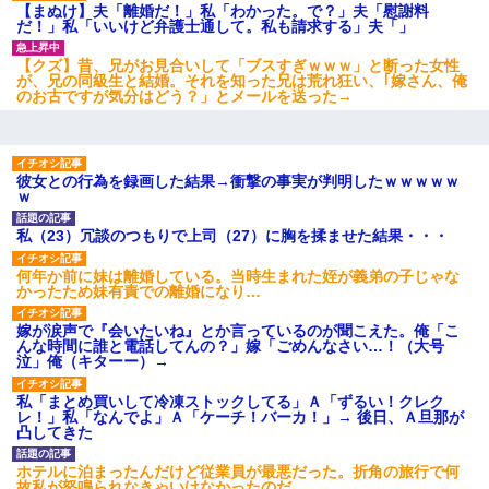
中の道を走っていたら、突然ガガッ！って音がして…
【まぬけ】夫「離婚だ！」私「わかった。で？」夫「慰謝料
だ！」私「いいけど弁護士通して。私も請求する」夫「」
【クズ】昔、兄がお見合いして「ブスすぎｗｗｗ」と断った女性
最近うちの庭に知らない男の人がしょっちゅう入ってくる。それ
が、兄の同級生と結婚。それを知った兄は荒れ狂い、｢嫁さん、俺
を職場で愚痴ったら、同僚男性が怒鳴りつけてきた。
のお古ですが気分はどう？」とメールを送った→
妻と同居し始めたときから、よく妻が「どこかで音漏れしてな
い？音楽聞こえる」と言っていて…
彼女との行為を録画した結果→衝撃の事実が判明したｗｗｗｗｗ
ｗ
義兄嫁が義実家で「コロナ陽性だったからこのまま療養させて下
さい」と言い出してド修羅場になった
私（23）冗談のつもりで上司（27）に胸を揉ませた結果・・・
何年か前に妹は離婚している。当時生まれた姪が義弟の子じゃな
かったため妹有責での離婚になり…
嫁が涙声で『会いたいね』とか言っているのが聞こえた。俺「こ
んな時間に誰と電話してんの？」嫁「ごめんなさい…！（大号
泣」俺（キターー）→
私「まとめ買いして冷凍ストックしてる」Ａ「ずるい！クレク
レ！」私「なんでよ」Ａ「ケーチ！バーカ！」→ 後日、Ａ旦那が
凸してきた
ホテルに泊まったんだけど従業員が最悪だった。折角の旅行で何
故私が怒鳴られなきゃいけなかったのだ