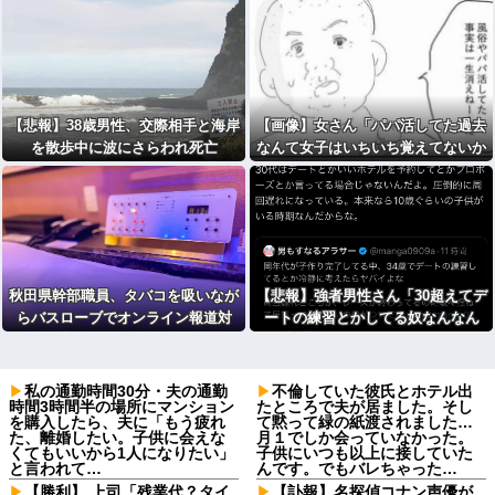
【悲報】38歳男性、交際相手と海岸
【画像】女さん「パパ活してた過去
を散歩中に波にさらわれ死亡
なんて女子はいちいち覚えてないか
ら」ｗｗｗｗｗｗ
秋田県幹部職員、タバコを吸いなが
【悲報】強者男性さん「30超えてデ
らバスローブでオンライン報道対
ートの練習とかしてる奴なんなん
応 背景には
のような壁紙
だ？普通は10代の子供がいるぞ」→
私の通勤時間30分・夫の通勤
不倫していた彼氏とホテル出
時間3時間半の場所にマンション
たところで夫が居ました。そし
を購入したら、夫に「もう疲れ
て黙って緑の紙渡されました…
た、離婚したい。子供に会えな
月１でしか会っていなかった。
くてもいいから1人になりたい」
子供にいつも以上に接していた
と言われて…
んです。でもバレちゃった…
【勝利】 上司「残業代？タイ
【訃報】名探偵コナン声優が