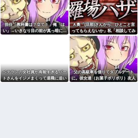
その姿が情けなくて...
に家に泊めた仲良しの子と成り
行きで百合な関係に。卒業して
初カノの女とそのまま結婚。
別々の大学になり彼女に彼が出
自分を愛した女が「他の男に抱
来た。私はショックで…
かれてた」事実を知った俺、辛
すぎる
久しぶりに地元の同窓会に行
担任「教科書は？立て！」俺「は
Ａ奥「(旦那)さんから、ひとこと言
ったら、私を見た瞬間何人かが
私「そのマンガ面白い？」友
い」→いきなり目の前が真っ暗に...
ってもらえないか」私「相談してみ
固まった。「え、生きてたの？｣
達「読めばわかるよ」→感想を
る」→ 人がおかしくなった瞬間を目
聞きたかっただけなのに話が噛
幼稚園からお花をやっている
み合わなくて…
私の活けた花を、義兄嫁がボロ
の前で見て...
クソにけなした
【画像】のり弁の価格、庶民
には届かなくなってしまう
子供を外遊びさせていると。
一昨日と今日同じ女の子に話し
一人っ子母子家庭育ちワイ(26)
かけられ...
無職の母親が再婚するらしくて
驚愕
今でも「日本が世界トップ」
ベテランの女社員が有能すぎるパー
父の高級車を借りてダブルデート
なものって何がある？
【画像】付き合いたて彼女
トさんをイジメまくって退職に追い
に。彼女達（お菓子ボリボリ）友人
「ごめーんちょびっツ散らかっ
青雲のCMソングをちいかわの
てるけど上がって～！」←お前
劇中歌だと思っていた模様
こんだ。しかし…….. → パート
「人の車の中だぞ。やめろ」→する
らだったらコレ別れる
職場の60代女パートが若手か
さん「実は…w」私「えぇ…」
と…
か？？？？？
らうるせえクソ婆と言われたと
【衝撃】「史上最大のデマ、
相談があって、20代男の部下を
流言飛語」と聞いて思いつくの
注意した
は？→大体一致する件w w w w
同僚ママ「いや…これはあ
w w w
の…今月、旦那の収入が少なく
【怒報】電車乗り込みぼく
て…」私「はい？」→ 同僚ママ
「おっ、可愛いミニスカＯＬち
が隠したものを見ると・・・
ゃんの隣あいてんじゃん！座っ
自分が過去に目撃した「なん
たろ！」→結果w w w w w w w
じゃそりゃ！？」って感じの事
w
故の例