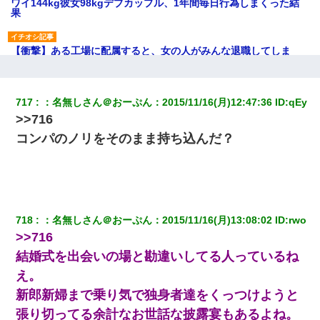
ワイ144kg彼女98kgデブカップル、1年間毎日行為しまくった結
果
【衝撃】ある工場に配属すると、女の人がみんな退職してしま
う。会社「仕事がハードだし田舎で娯楽も少ないからキツイの
か…」→ 実際は違った
717
：
名無しさん＠おーぷん
：
2015/11/16(月)12:47:36
 ID:
qEy
ミスした新人(
)に冗談で「行為させてくれたら許してあげる」
>>716
って言ったら・・・
コンパのノリをそのまま持ち込んだ？
嫁が弁護士を連れてきて「悪いと思うなら慰謝料を払って離婚し
ろ」→ 俺「完全に恐喝になってますね」「お前、これが詐欺だっ
て知ってる？」
夫の友達がBBQを定期的に開催して夫婦で参加してたんだけど、
718
：
名無しさん＠おーぷん
：
2015/11/16(月)13:08:02
 ID:
rwo
女性側のリーダーみたいな人に「BBQは友達とやりなよ！」と言
われて…
>>716
結婚式を出会いの場と勘違いしてる人っているね
クラスで一人無口で誰とも話さない男子がいた。→修学旅行に来
え。
なかったその男子に女子達がお土産を渡した。5分後…
新郎新婦まで乗り気で独身者達をくっつけようと
張り切ってる余計なお世話な披露宴もあるよね。
嫁が涙声で『会いたいね』とか言っているのが聞こえた。俺「こ