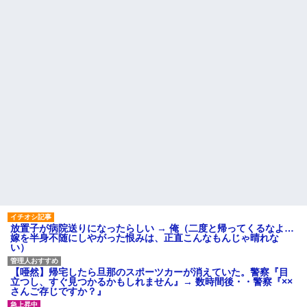
【反抗期】 娘が水筒をぶん投
旦那の携帯に義母から着信。
げ私の手の甲にヒット。私
「たーくん？（←旦那）パパ
「(泣)」娘「うっぜーな、泣くな
（←義父）の誕生日ご飯どうす
ら自分の部屋へいけ」私「手が
る？」
腫れて痛い」→手を見せると…
「...
主な税金の成り立ちを調べて
みたよ
私の通勤時間30分・夫の通勤
時間3時間半の場所にマンション
を購入したら、夫に「もう疲れ
た、離婚したい。子供に会えな
くてもいいから1人になりた...
社員旅行先で知り合った女性
とアドレス交換し密会を続け
た。相手は処●だったので「一生
大事にしたい」の口説き文句で
アッサリ落ちた。簡単に切れる...
ハードオフに売っていた4万
4000円のフィギュアがヤバすぎ
るｗｗｗｗｗｗ「こんな高い
の？ｗｗ」「逆に超安い」
私「ちょっと、人の家の金庫
放置子が病院送りになったらしい → 俺（二度と帰ってくるなよ…
触らないでよ！」キチママ『そ
嫁を半身不随にしやがった恨みは、正直こんなもんじゃ晴れな
こに金庫があったから、開けて
い）
みようとしただけ☆』義兄「泥
は出てけ！二度と来るな！」結
果・・・
【唖然】帰宅したら旦那のスポーツカーが消えていた。警察『目
私「初めて飲む味だけどなん
立つし、すぐ見つかるかもしれません』→ 数時間後・・警察『××
のお茶？」彼「ちっ！」私「」
さんご存じですか？』
【GIF】JSのカンチョーワロ