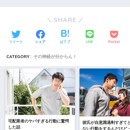
SHARE
LINE
ツイート
シェア
はてブ
Pocket
CATEGORY :
その神経が分からん！
宅配業者のヤバすぎる行動に驚愕
彼氏が自意識過剰すぎて
した話
ない行動をするんだけど