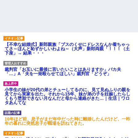
【不幸な結婚式】新郎親族「ブスのくせにドレスなんか着ちゃっ
てさ～ほんと恥ずかしいわよね～（大声」新郎両親「！！！（土
下座」→ 結果・・・
裁判官「お互いに最後に言いたいことはありますか」バカ夫
「…」A「夫を一発殴らせてほしい」裁判官「どうぞ」
小学生の妹が20代の弟とチューしてるのに、見て見ぬふりの親を
見てから実家を出た。それから15年、妹が弟の子を妊娠したらし
くもう堕胎できない月なんだと母から連絡がきた…｜生活｜ワロ
タあんてな
10年ほど前、息子がまだ年中だった時に離婚したんだけど、一昨
年の暮れに突然息子が職場を訪ねてきた。