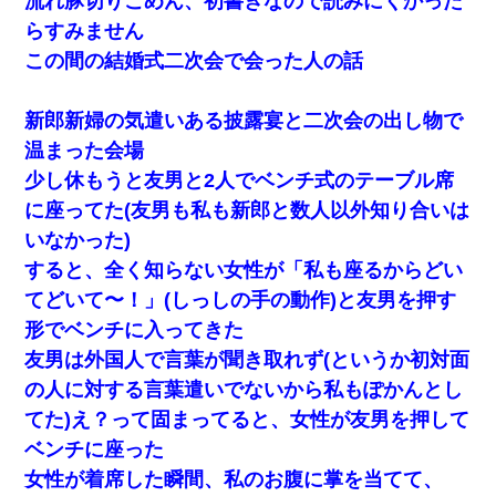
流れ豚切りごめん、初書きなので読みにくかった
らすみません
この間の結婚式二次会で会った人の話
新郎新婦の気遣いある披露宴と二次会の出し物で
温まった会場
少し休もうと友男と2人でベンチ式のテーブル席
に座ってた(友男も私も新郎と数人以外知り合いは
いなかった)
すると、全く知らない女性が「私も座るからどい
てどいて〜！」(しっしの手の動作)と友男を押す
形でベンチに入ってきた
友男は外国人で言葉が聞き取れず(というか初対面
の人に対する言葉遣いでないから私もぽかんとし
てた)え？って固まってると、女性が友男を押して
ベンチに座った
女性が着席した瞬間、私のお腹に掌を当てて、