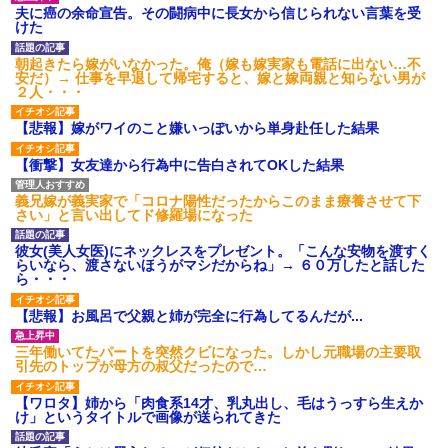
タ
夫に癌の余命宣告。その闘病中に長女から信じられない言葉を受
けた
後続車にクラクションを鳴ら
され彼氏が逆切れ。「何クラク
ション鳴らしてんだ！降りてこ
朝起きたら嫁がいなかった。俺（嫁も嫁実家も電話に出ない…不
いよ！」と怒鳴りだし...
安だ）→ 仕事を早退して帰宅すると、嫁と嫁両親と知らない男が
２人・・・
【衝撃】報酬100万円超の治験
募集がこちらｗｗｗｗｗ(※画像
あり)
【悲報】嫁がワイのこと嫌いっぽいから単身赴任した結果
【ネット騒然】惨殺されたタ
ワマン頂き女子のこの動画、す
【衝撃】女友達から行為中に告白されてOKした結果
げえええええｗｗｗｗｗｗｗｗ
ｗｗｗ
義兄嫁が義実家で「コロナ陽性だったからこのまま療養させて下
【愕然】白のクラウン俺氏、
さい」と言い出してド修羅場になった
高速道路左車線を制限速度で走
った結果wwwwwwwwwwww
彼女(美人女医)にネックレスをプレゼント。「こんな安物を渡すく
百年の恋12-899 食べた量を
らいなら、渡さないほうがマシだからね」→ ６０万したと話した
張り合ってくる
ら・・・
【悲報】佐藤輝明・・・２軍
でも盛大にやらかす←あまり悲
【悲報】お風呂で父親と姉が完全に行為してるんだが...
しませないでくれ
三年働いてたパートを突然クビになった。しかし元職場の主要取
引先のトップが母方の叔父だったので…
【ワロタ】姉から「肉食系14才、乳丸出し、毛はうっすら生えか
け」というタイトルで画像が送られてきた