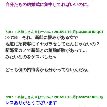
んな時間に誰と電話してんの？」嫁「ごめんなさい…！（大号
自分たちの結婚式に集中してればいいのに。
泣」俺（キターー）→
新卒の女性社員に1年半ストーカーされていた。俺「マジで怖い」
上司「話をしてみる」→女性社員「実は10数年前に…」
719
：
名無しさん＠おーぷん
：
2015/11/16(月)13:38:18
 ID:
QCT
高1のとき男に襲われ、不妊の叔母に頼まれて出産。→叔母夫婦が
>>716 それ、新郎に恨みがある女で
養子縁組してアメリカに子供を連れ帰った。→9・11で叔母夫婦が
亡くなってしまい…
地道に招待客にイヤガラセしてたんじゃないの？
新郎元カノで新郎との堕胎経験があって…
嘘をついてフリン旅行へ出かけた嫁→翌日、嫁「ただいま～」旦
みたいなのをゲスパしたｗ
那「娘がシんだよ。何度も連絡したのに…」嫁「えっ」→なん
と・・・
どっち側の招待客かも分かってないんだね。
妻が亡くなったんだけど正直ガチで嬉しい
私（23）冗談のつもりで上司（27）に胸を揉ませた結果・・・
720
：
名無しさん＠おーぷん
：
2015/11/16(月)15:32:37
 ID:
9Dg
妻「ずっと好きだった人と一緒になりたいから、わかれてくださ
い」→離婚後、娘と実家で生活してると…
レスありがとうございます