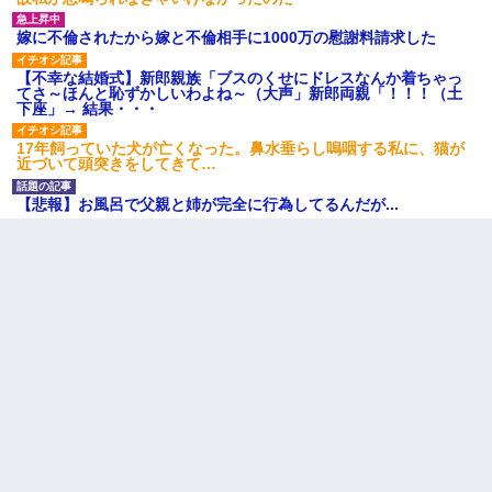
嫁に不倫されたから嫁と不倫相手に1000万の慰謝料請求した
【不幸な結婚式】新郎親族「ブスのくせにドレスなんか着ちゃっ
てさ～ほんと恥ずかしいわよね～（大声」新郎両親「！！！（土
下座」→ 結果・・・
17年飼っていた犬が亡くなった。鼻水垂らし嗚咽する私に、猫が
近づいて頭突きをしてきて…
【悲報】お風呂で父親と姉が完全に行為してるんだが...