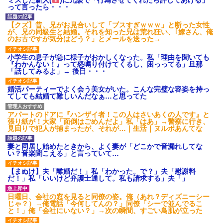
され彼氏が逆切れ。「何クラク
って言ったら・・・
ション鳴らしてんだ！降りてこ
いよ！」と怒鳴りだし...
【クズ】昔、兄がお見合いして「ブスすぎｗｗｗ」と断った女性
【衝撃】報酬100万円超の治験
が、兄の同級生と結婚。それを知った兄は荒れ狂い、｢嫁さん、俺
募集がこちらｗｗｗｗｗ(※画像
のお古ですが気分はどう？」とメールを送った→
あり)
【ネット騒然】惨殺されたタ
小学生の息子が急に様子がおかしくなった。私「理由を聞いても
ワマン頂き女子のこの動画、す
『わかんない！』って怒鳴り付けてくるし、困っってる」旦那
げえええええｗｗｗｗｗｗｗｗ
「話してみるよ」→ 後日・・・
ｗｗｗ
【愕然】白のクラウン俺氏、
高速道路左車線を制限速度で走
婚活パーティーでよく会う美女がいた。こんな完璧な容姿を持っ
った結果wwwwwwwwwwww
てしても結婚て難しいんだなぁ…と思ってた
百年の恋12-899 食べた量を
張り合ってくる
アパートのドアに『ハンザイ者！この人はさいあくの人です』と
張り紙が！大家「面倒はごめんだよ」私「はあ」→警察に行き、
【悲報】佐藤輝明・・・２軍
見回りで犯人が捕まったが、それが…｜生活｜ヌルポあんてな
でも盛大にやらかす←あまり悲
しませないでくれ
妻と同居し始めたときから、よく妻が「どこかで音漏れしてな
い？音楽聞こえる」と言っていて…
【まぬけ】夫「離婚だ！」私「わかった。で？」夫「慰謝料
だ！」私「いいけど弁護士通して。私も請求する」夫「」
日曜日、会社の窓を見ると同僚の姿。俺（あれ？ディズニーシー
じゃ？）→俺電話「今何してんの？」同僚「シーで並んでるこ
と！」俺「会社にいない？」→次の瞬間、すごい鳥肌が立った