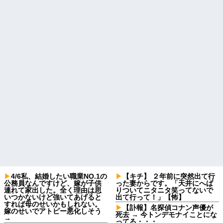
4/6私、結婚したい職業NO.1の
【キチ】 ２年前に突然出て行
公務員なんですけど、嫁が子供
った妻からです。「天井にへば
連れて家出した。全く理由は思
りついてニタニタ笑ってないで
いつかないけど強いてあげると
出て行って！」【怖】
すれば母のせいかもしれない。
【訃報】名探偵コナン声優が
嫁のせいでアトピー悪化しそう
死去 → 今トンデモナイことにな
→
ってる・・・