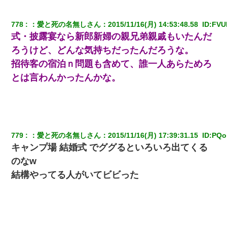
ケーキバイキングにいた単独の50くらいのオッサン、強烈だっ
た。
778
：
愛と死の名無しさん
：
2015/11/16(月) 14:53:48.58 
 ID:
FVU
式・披露宴なら新郎新婦の親兄弟親戚もいたんだ
テレワーク上司「会議中はカメラ付けろ！」女社員「え、事前連
絡無しは無理」上司「いいから付けろ！」→
ろうけど、どんな気持ちだったんだろうな。
招待客の宿泊ｎ問題も含めて、誰一人あらためろ
ホテルに泊まったんだけど従業員が最悪だった。折角の旅行で何
とは言わんかったんかな。
故私が怒鳴られなきゃいけなかったのだ
私（23）冗談のつもりで上司（27）に胸を揉ませた結果・・・
父が他界→父のフリン相手『どうか相続を放棄して下さい、昔の
779
：
愛と死の名無しさん
：
2015/11/16(月) 17:39:31.15 
 ID:
PQo
ことは謝ります。ごめんなさい…』私「お子さんはフリン略奪婚
って知ってるの？」相手『 』結果→
キャンプ場 結婚式 でググるといろいろ出てくる
のなw
私「まとめ買いして冷凍ストックしてる」Ａ「ずるい！クレク
結構やってる人がいてビビった
レ！」私「なんでよ」Ａ「ケーチ！バーカ！」→ 後日、Ａ旦那が
凸してきた
夫に癌の余命宣告。その闘病中に長女から信じられない言葉を受
けた