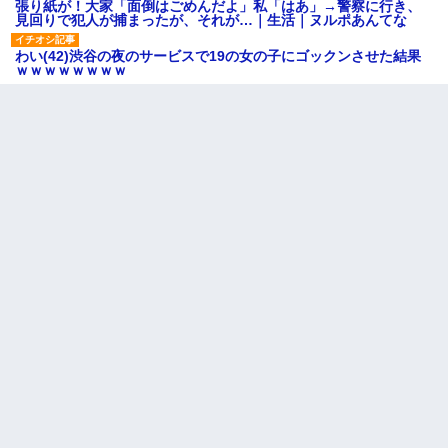
張り紙が！大家「面倒はごめんだよ」私「はあ」→警察に行き、
見回りで犯人が捕まったが、それが…｜生活｜ヌルポあんてな
わい(42)渋谷の夜のサービスで19の女の子にゴックンさせた結果
ｗｗｗｗｗｗｗｗ