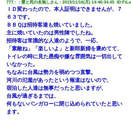
777
：
愛と死の名無しさん
：
2015/11/16(月) 14:46:34.45 
 ID:
FiLe
隣の部屋の住民の母親、オートロックを突破してマンションに入
り込んできたみたいで、ずっとドアの前で喚いてて滅茶苦茶うる
ＩＤ変わったので、本人証明はできませんが、７
さかった。
６３です。
ＢＢＱは招待客達も焼いていました。
高1のとき男に襲われ、不妊の叔母に頼まれて出産。→叔母夫婦が
養子縁組してアメリカに子供を連れ帰った。→9・11で叔母夫婦が
主に焼いていたのは男性陣でしたね。
亡くなってしまい…
招待客は常識的な人達のようで、一応、
「素敵ね」「楽しいよ」と新郎新婦を褒めてて、
【衝撃】婚約者「兄と結婚はするけど嫁入りするわけじゃない。
お互い干渉はしないようにしましょう」→ その後に結納金の話を
トイレの時に見た愚痴や嫌な雰囲気は一切出して
したので、母が・・・
いなかった。
ちなみに台風は勢力を弱めつつ直撃。
この母親は娘の黒歴史を掘り出さないと死ぬんか？ 死ぬんか？
河川の氾濫があったという報道はないので、
宿泊した人達は無事だったと思いますが、
17年飼っていた犬が亡くなった。鼻水垂らし嗚咽する私に、猫が
近づいて頭突きをしてきて…
台風が過ぎるまでは、
何もないバンガローに閉じ込められていたと思い
【衝撃】ある工場に配属すると、女の人がみんな退職してしま
ます。
う。会社「仕事がハードだし田舎で娯楽も少ないからキツイの
か…」→ 実際は違った