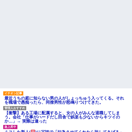
ことあると話題に
クソ男「専業主婦は昼間寝て
られていいよなぁ。俺なんか忙
【悲報】タトゥー彫師23年目
しくて寝る暇ねーもん。どうせ
店長「タトゥー入れにくるやつ
暇でしょ？俺のＤＶＤコピっと
99%バカです」
いてよ」
【画像】女芸人の吉住さん、
【驚愕】養育費を払い続けた
メイクしたら普通に美人の部類
結果…元妻の裏切りが判
だった→ご覧くださいw w w w
明！！！その理由がこれｗｗｗ
w w w w
ｗ
ATMで俺が暗証番号を入力し
職場で電話を取った新入社員
終わった瞬間に、後ろに並んで
の女子がヒワイなことを言われ
いた外国人風の女がこちらに荷
てショックを受けたことがあっ
物をばらまきやがった。俺（う
た
っぜぇ。引き落としキャンセル...
主な税金の成り立ちを調べて
ハードオフに売っていた4万
みたよ
4000円のフィギュアがヤバすぎ
るｗｗｗｗｗｗ「こんな高い
の？ｗｗ」「逆に超安い」
私「ちょっと、人の家の金庫
触らないでよ！」キチママ『そ
こに金庫があったから、開けて
みようとしただけ☆』義兄「泥
最近うちの庭に知らない男の人がしょっちゅう入ってくる。それ
は出てけ！二度と来るな！」結
を職場で愚痴ったら、同僚男性が怒鳴りつけてきた。
果・・・
私「初めて飲む味だけどなん
のお茶？」彼「ちっ！」私「」
【衝撃】ある工場に配属すると、女の人がみんな退職してしま
う。会社「仕事がハードだし田舎で娯楽も少ないからキツイの
【GIF】JSのカンチョーワロ
か…」→ 実際は違った
タ
後続車にクラクションを鳴ら
ミスした新人(
)に冗談で「行為させてくれたら許してあげる」