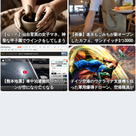
【ＧＩＦ】仙台育英の女子マネ、神
【画像】速水もこみちが新オープン
聖な甲子園でウインクをしてしまう
したカフェ、サンドイッチ1つ3000
ｗｗｗ
円wwwwwwwwwwwwwwwwwww
wwwwwww
【熊本地震】車中泊避難民 ガソリ
ドイツ空港のウクライナ支援機を狙
ンが空になり亡くなる
った軍用爆弾ドローン、空港職員が
蹴り落として偶然不発に