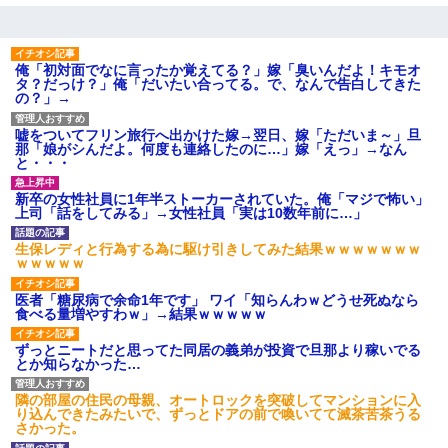
旦那の元カノをSNSで探して写真を保存して顔面評価スレで写真
を晒してた。ほとんどがブスという評価の中で二人ほど意外に好
評価で苦々しく思った
俺「初対面でなに言ったか覚えてる？」嫁「臭いんだよ！キモオ
タ？だっけ？」俺「だいたい合ってる。で、なんで告白してきた
の？」→
妊娠中に「おいこのブタ女！てめー席譲れ！」と絡まれ腹を殴る
真似された。泣きながら夫に話すと一年後に…
嘘をついてフリン旅行へ出かけた嫁→翌日、嫁「ただいま～」旦
那「娘がシんだよ。何度も連絡したのに…」嫁「えっ」→なん
と・・・
【悲報】お風呂で父親と姉が完全に行為してるんだが...
新卒の女性社員に1年半ストーカーされていた。俺「マジで怖い」
上司「話をしてみる」→女性社員「実は10数年前に…」
200万を貸したコウトから、追加で400万の申し込み、私「無理。
義弟より娘たちが大事」旦那「娘たちが成人したら別れよう」私
生保レディと行為する為に駆け引きしてみた結果ｗｗｗｗｗｗｗ
（は？）
ｗｗｗｗｗ
医者「糖尿病で余命1年です」 ワイ「知らんわｗどうせ死ぬなら
ワイ144kg彼女98kgデブカップル、1年間毎日行為しまくった結
食べる量増やすわｗ」→結果ｗｗｗｗｗ
果
ずっとニートだと思ってた同居の義弟が投資で旦那より稼いでる
とか知らなかった…
父親がくも膜下出血で突然ﾀﾋ。→母の貯金が0なことが判明。→母
「私を家に置いてほしい、どうか見捨てないで(土下座」俺・嫁
隣の部屋の住民の母親、オートロックを突破してマンションに入
「…」
り込んできたみたいで、ずっとドアの前で喚いてて滅茶苦茶うる
さかった。