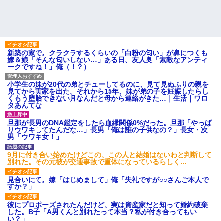
新築の家で。クラクラするくらいの「白粉の匂い」が鼻につくも
嫁＆娘「そんな匂いしない…」ある日、友人奥「素敵なアンティ
ークですね！」俺（！？）
小学生の妹が20代の弟とチューしてるのに、見て見ぬふりの親を
見てから実家を出た。それから15年、妹が弟の子を妊娠したらし
くもう堕胎できない月なんだと母から連絡がきた…｜生活｜ワロ
タあんてな
旦那が長男のDNA鑑定をしたら血縁関係0%だった。旦那「やっぱ
りウワキしてたんだな…」長男「俺は誰の子供なの？」長女・次
男「ウワキ女！」
9月に付き合い始めたけどこの、この人と結婚はないわと判断して
別れた。その元彼が交通事故で重体になっているらしく…
見合いにて。嫁「はじめまして」俺「失礼ですが○○さんご本人で
すか？」
彼にプロポーズされたんだけど、実は資産家だと知って婚約破棄
した。B子「A男くんと別れたって本当？私が付き合ってもい
い？」