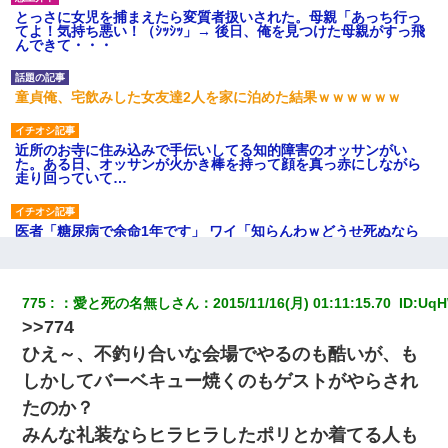
とっさに女児を捕まえたら変質者扱いされた。母親「あっち行っ
てよ！気持ち悪い！（ｼｯｼｯ」→ 後日、俺を見つけた母親がすっ飛
んできて・・・
童貞俺、宅飲みした女友達2人を家に泊めた結果ｗｗｗｗｗｗ
近所のお寺に住み込みで手伝いしてる知的障害のオッサンがい
た。ある日、オッサンが火かき棒を持って顔を真っ赤にしながら
走り回っていて…
医者「糖尿病で余命1年です」 ワイ「知らんわｗどうせ死ぬなら
食べる量増やすわｗ」→結果ｗｗｗｗｗ
「パワハラを受けたから思い切って転職した」とSNSで呟いた
775
：
愛と死の名無しさん
：
2015/11/16(月) 01:11:15.70 
 ID:
UqH
ら、速攻でパワハラかました元上司がLINEを送ってきた。
>>774
ひえ～、不釣り合いな会場でやるのも酷いが、も
【驚愕】5000円でＪＫと行為してきたが後悔しかない…
しかしてバーベキュー焼くのもゲストがやらされ
たのか？
夫の友達がBBQを定期的に開催して夫婦で参加してたんだけど、
女性側のリーダーみたいな人に「BBQは友達とやりなよ！」と言
みんな礼装ならヒラヒラしたポリとか着てる人も
われて…