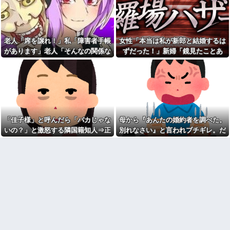
当？」監査ママ「来月には絶対
ょびっツ散らかってるけど上が
返すから…」→約束を信じて待
って～～～！」⇒！！
った結果、警察に通報すること
【愕然】結婚1年で嫁が同僚と
になり…
急接近！？浮気の予感で眠れな
俺「お前ら親指の指紋を見て
い夜が続く理由がコレｗｗｗｗ
老人「席を譲れ！」私「障害者手帳
女性「本当は私が新郎と結婚するは
みろｗ」スレ民「何があるん
我が家のボドゲ趣味に「古臭
があります」老人「そんなの関係な
ずだった！」新婦「鏡見たことあ
だ？」→見た瞬間、思わず笑っ
いｗｗ」とマウントを取ってき
てしまう人が続出して…
い！」→暴言を浴びせられた直後、
る？」→披露宴が一瞬で騒然となっ
た義弟嫁、謎の対抗心でスマホ
40度近い熱と頭痛で朦朧とし
ゲームに100万単位の重課金＆借
周囲が動き出して…
て…
ながら病院行ったら、受付嬢が
金発覚で離婚確定！「お前らが
「予約のない人は診ません」と
ボドゲやってるのが悪い」と責
拒否された。タクシーを呼ぶた
任転嫁してきたんだがｗｗｗｗ
めの電話も貸してくれず...
クレーマーに「何十万の買い
今日は大館まげわっぱに詰め
物をしたと思ってるの！？」と
た弁当。豚ロースの塩こうじ＆
怒鳴られた。しかし合計は9217
「佳子様」と呼んだら「バカじゃな
母から『あんたの婚約者を調べた。
ガーリック焼き
円で…
いの？」と激怒する隣国籍知人⇒正
別れなさい』と言われブチギレ。だ
【しまった…】 コトメに追い
宅配のにーちゃんが米を配達
論で返したら大炎上w
が母に感謝した理由がこれ
出されたトメと二世帯住宅を建
してくれたら、さっきから外で
て、「２F(夫婦のエリア)には絶
話し声が…？「おすそ分けなら
対に上がらない」という約束を
五キロで良いんだけどなぁ」私
したが、早速破って2Fに上が...
(一体誰だよ?!)→夜、友人と飲ん
でいたらピンポーン→結果
熊本地震で居酒屋から温泉が
湧き出るｗｗｗｗｗｗｗｗ
なんなのよ！！！すごいわ掃
除！！！！
なぜ自民党批判だけは表現の
自由ではないのか
【ネット史】「鏡の中のアク
トレス事件」夫は正しかったの
【動画】高校生さん、文化祭
に、なぜ喧嘩は終わらなかった
でコーヒーカップを作って大盛
のか
りあがり←なんかどっかで見た