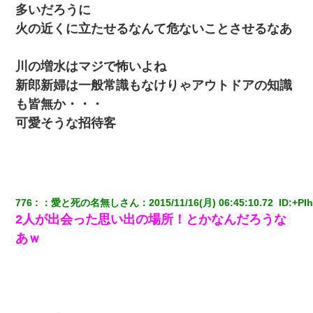
多いだろうに
火の近くに立たせるなんて危ないことさせるなあ
妻が亡くなったんだけど正直ガチで嬉しい
川の増水はマジで怖いよね
男だけどリベンジポノレノの被害者になって未だに人生が立ち直
せない
新郎新婦は一般常識もなけりゃアウトドアの知識
も皆無か・・・
さっき嫁から、「愛しています」ってメールが届いた。俺も「愛
可愛そうな招待客
してます」って送ったら
上司「何なの、この書類！！」私「あの‥」上司「今は私が話し
てるの！」私「ですから」上司「黙って聞きなさい！」私「それ
は」上司「言い訳しない！」→結果ｗｗｗｗｗ
776
：
愛と死の名無しさん
：
2015/11/16(月) 06:45:10.72 
 ID:
+PIh
2人が出会った思い出の場所！とかなんだろうな
３２歳俺「ずっと好きでした！！付き合って下さい！」 ２５歳
彼女「うん！！絶対幸せになろうね！！！！」 → ７年後ｗｗ
あｗ
ｗｗｗ
妻「ずっと好きだった人と一緒になりたいから、わかれてくださ
い」→離婚後、娘と実家で生活してると…