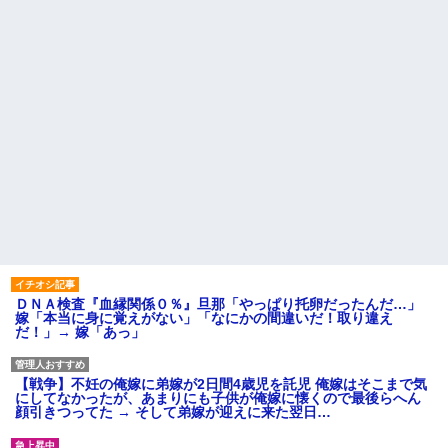
ＤＮＡ検査『血縁関係０％』旦那「やっぱり托卵だったんだ…」
嫁「本当に身に覚えがない」「なにかの間違いだ！取り違え
だ！」→ 嫁「あっ」
【戦争】不妊の俺嫁に弟嫁が2日間4歳児を託児 俺嫁はそこまで気
にしてなかったが、あまりにも子供が俺嫁に懐くので最後らへん
顔引きつってた → そして弟嫁が迎えに来た翌日…