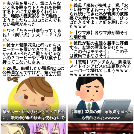
夫が首を吊った。気に入らな
義母「服装が失礼よ」私「お
いと私を殴るウトとそれを傍観
互い様ですよね〜」今までイビ
するトメに生活費をくれない
られ続けてきた私が義姉の披露
夫…地獄の義実家をでて離婚し
宴で大暴れｗｗ義親族に「ひっ
ようとしたら…夫にはとんでも
ぱたきますよ」と釘を刺したっ
ない秘密があった
たｗｗｗ
ワイ「たろー仕事行ってくる
【ウマ娘】各ウマ娘が弱そう
ね！（飼い犬）」犬「…？（ぷ
な場所他
い」
彼氏が私の友達を勝手に評価
彼女と紫陽花見に行ったらス
する。友達の写真を見せたら
ニーカーを履いてきてた。普通
「この子はモテそう」「この子
かわいいぺたんこ靴とかじゃな
は彼氏できなさそう」
いの？コーヒーや手作り菓子も
持ってこないしさぁ…
【悲報】Vアンチさん、劇場版
メイドインアビスの主題歌がVチ
2/6私、結婚したい職業NO.1の
ューバーで壊れてしまうｗｗｗ
公務員なんですけど、嫁が子供
ｗｗｗｗｗｗｗｗ
連れて家出した。全く理由は思
いつかないけど強いてあげると
【速報】村上26本 大谷26本
すれば母のせいかもしれない。
wwwwwwwwwwwwwwwwww
嫁のせいでアトピー悪化しそう
wwwwwwwwwwww
→
ママ「子供がお絵かきに使う
【驚愕】 新幹線じゃなく『帰
からアルコールマーカーを貸し
省費4000円』安くなる在来線で
てクレクレ」私「これ１本４０
帰省した結果ｗｗｗｗｗ
０円するんで幼児には高価な画
母がホームに入りたいと言ってるの
【速報】32歳の俺、家政婦を雇った
材ですよ」→ママは引き下がら
子供がバイトで貯めた資金で
ず、勝手に持ち出しやがった！
に、弟夫婦が母の預金は使わないで
ら告白されたwwwww
旅行中の話だけど、ちょっとお
金足りないから貸してくれる？
牛乳パックの長さ測ったら驚
と言ってきた。我が弟ながら情けな
って連絡きた
愕の事実見つけたったｗｗｗ
くて溜息が出る
私「50万円使ったって本
【画像】彼女「ごめーん♡ち