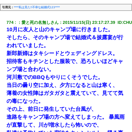
引用元：
****私は見た!!不幸な結婚式123****
774
：
愛と死の名無しさん
：
2015/11/15(日) 23:17:27.39 
 ID:
CHU
10月に友人と山のキャンプ場に行きました。
そしたら、そのキャンプ場で結婚式＆披露宴が行
われていました。
新郎新婦はタキシードとウェディングドレス。
招待客もキチンとした服装で、恐ろしいほどキャ
ンプ場と合わない。
河川敷でのBBQもやりにくそうでした。
当日の曇り空に加え、夕方になると山は寒く、
薄着の女性陣はガタガタと震えていて、見てて気
の毒になった。
その上、前日に発生していた台風が、
進路をキャンプ場の方へ変えてしまった。 暴風雨
が直撃して、川が増水したら怖いので、