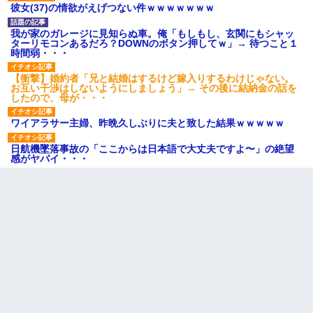
彼女(37)の情欲がえげつない件ｗｗｗｗｗｗｗ
我が家のガレージに見知らぬ車。俺「もしもし、玄関にもシャッ
ターリモコンあるだろ？DOWNのボタン押してｗ」→ 待つこと１
時間弱・・・
【衝撃】婚約者「兄と結婚はするけど嫁入りするわけじゃない。
お互い干渉はしないようにしましょう」→ その後に結納金の話を
したので、母が・・・
ワイアラサー主婦、昨晩久しぶりに夫と致した結果ｗｗｗｗｗ
日航機墜落事故の「ここからは日本語で大丈夫ですよ〜」の絶望
感がヤバイ・・・