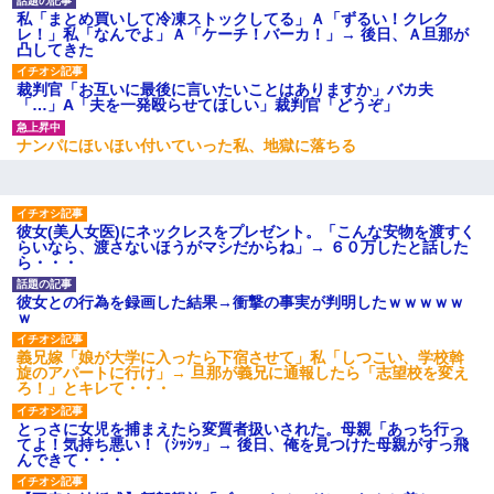
私「まとめ買いして冷凍ストックしてる」Ａ「ずるい！クレク
レ！」私「なんでよ」Ａ「ケーチ！バーカ！」→ 後日、Ａ旦那が
凸してきた
裁判官「お互いに最後に言いたいことはありますか」バカ夫
「…」A「夫を一発殴らせてほしい」裁判官「どうぞ」
ナンパにほいほい付いていった私、地獄に落ちる
彼女(美人女医)にネックレスをプレゼント。「こんな安物を渡すく
らいなら、渡さないほうがマシだからね」→ ６０万したと話した
ら・・・
彼女との行為を録画した結果→衝撃の事実が判明したｗｗｗｗｗ
ｗ
義兄嫁「娘が大学に入ったら下宿させて」私「しつこい、学校斡
旋のアパートに行け」→ 旦那が義兄に通報したら「志望校を変え
ろ！」とキレて・・・
とっさに女児を捕まえたら変質者扱いされた。母親「あっち行っ
てよ！気持ち悪い！（ｼｯｼｯ」→ 後日、俺を見つけた母親がすっ飛
んできて・・・