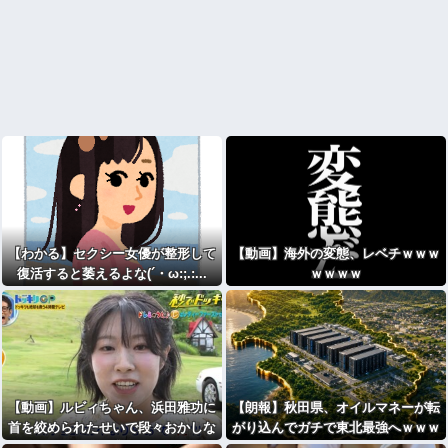
【わかる】セクシー女優が整形して
【動画】海外の変態、レベチｗｗｗ
復活すると萎えるよな(´・ω:;.:...
ｗｗｗｗ
【動画】ルビィちゃん、浜田雅功に
【朗報】秋田県、オイルマネーが転
首を絞められたせいで段々おかしな
がり込んでガチで東北最強へｗｗｗ
仕事が増える
ｗｗｗｗｗｗｗｗｗ