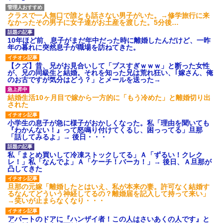
クラスで一人無口で誰とも話さない男子がいた。→修学旅行に来
なかったその男子に女子達がお土産を渡した。5分後…
10年ほど前、息子がまだ年中だった時に離婚したんだけど、一昨
年の暮れに突然息子が職場を訪ねてきた。
【クズ】昔、兄がお見合いして「ブスすぎｗｗｗ」と断った女性
が、兄の同級生と結婚。それを知った兄は荒れ狂い、｢嫁さん、俺
のお古ですが気分はどう？」とメールを送った→
結婚生活10ヶ月目で嫁から一方的に「もう冷めた」と離婚切り出
された
小学生の息子が急に様子がおかしくなった。私「理由を聞いても
『わかんない！』って怒鳴り付けてくるし、困っってる」旦那
「話してみるよ」→ 後日・・・
私「まとめ買いして冷凍ストックしてる」Ａ「ずるい！クレク
レ！」私「なんでよ」Ａ「ケーチ！バーカ！」→ 後日、Ａ旦那が
凸してきた
旦那の元嫁「離婚したとはいえ、私が本来の妻。許可なく結婚す
るなんてどういう神経してるの？離婚届を記入して持って来い」
→笑いが止まらなくなり・・・
アパートのドアに『ハンザイ者！この人はさいあくの人です』と