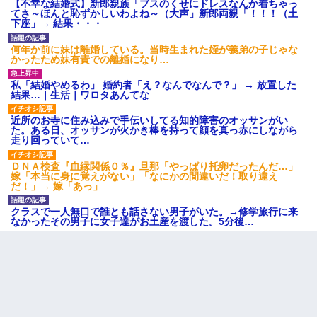
【不幸な結婚式】新郎親族「ブスのくせにドレスなんか着ちゃっ
てさ～ほんと恥ずかしいわよね～（大声」新郎両親「！！！（土
下座」→ 結果・・・
何年か前に妹は離婚している。当時生まれた姪が義弟の子じゃな
かったため妹有責での離婚になり…
私「結婚やめるわ」 婚約者「え？なんでなんで？」 → 放置した
結果…｜生活｜ワロタあんてな
近所のお寺に住み込みで手伝いしてる知的障害のオッサンがい
た。ある日、オッサンが火かき棒を持って顔を真っ赤にしながら
走り回っていて…
ＤＮＡ検査『血縁関係０％』旦那「やっぱり托卵だったんだ…」
嫁「本当に身に覚えがない」「なにかの間違いだ！取り違え
だ！」→ 嫁「あっ」
クラスで一人無口で誰とも話さない男子がいた。→修学旅行に来
なかったその男子に女子達がお土産を渡した。5分後…