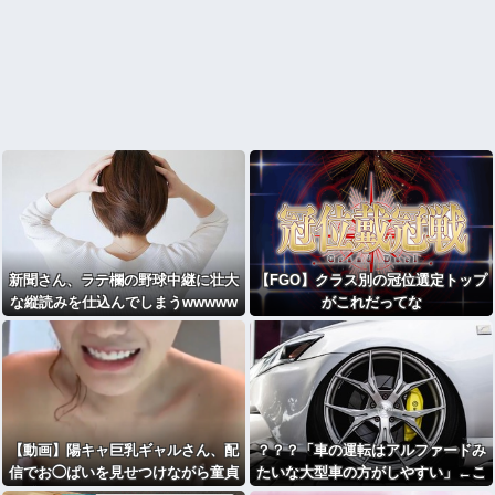
新聞さん、ラテ欄の野球中継に壮大
【FGO】クラス別の冠位選定トップ
な縦読みを仕込んでしまうwwwww
がこれだってな
ww
【動画】陽キャ巨乳ギャルさん、配
？？？「車の運転はアルファードみ
信でお◯ぱいを見せつけながら童貞
たいな大型車の方がしやすい」←こ
を煽ってしまうｗｗｗwｗｗｗｗｗ
れ