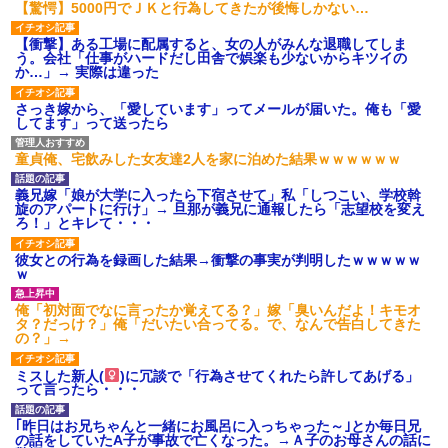
ション鳴らしてんだ！降りてこ
【驚愕】5000円でＪＫと行為してきたが後悔しかない…
いよ！」と怒鳴りだし...
【衝撃】報酬100万円超の治験
【衝撃】ある工場に配属すると、女の人がみんな退職してしま
募集がこちらｗｗｗｗｗ(※画像
う。会社「仕事がハードだし田舎で娯楽も少ないからキツイの
あり)
か…」→ 実際は違った
【ネット騒然】惨殺されたタ
ワマン頂き女子のこの動画、す
さっき嫁から、「愛しています」ってメールが届いた。俺も「愛
げえええええｗｗｗｗｗｗｗｗ
してます」って送ったら
ｗｗｗ
【愕然】白のクラウン俺氏、
童貞俺、宅飲みした女友達2人を家に泊めた結果ｗｗｗｗｗｗ
高速道路左車線を制限速度で走
った結果wwwwwwwwwwww
義兄嫁「娘が大学に入ったら下宿させて」私「しつこい、学校斡
百年の恋12-899 食べた量を
旋のアパートに行け」→ 旦那が義兄に通報したら「志望校を変え
張り合ってくる
ろ！」とキレて・・・
【悲報】佐藤輝明・・・２軍
でも盛大にやらかす←あまり悲
彼女との行為を録画した結果→衝撃の事実が判明したｗｗｗｗｗ
しませないでくれ
ｗ
俺「初対面でなに言ったか覚えてる？」嫁「臭いんだよ！キモオ
タ？だっけ？」俺「だいたい合ってる。で、なんで告白してきた
の？」→
ミスした新人(
)に冗談で「行為させてくれたら許してあげる」
って言ったら・・・
｢昨日はお兄ちゃんと一緒にお風呂に入っちゃった～｣とか毎日兄
の話をしていたA子が事故で亡くなった。→Ａ子のお母さんの話に