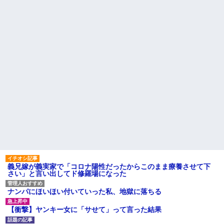
保育園のママさんが私の双子
のメリットがあるの」「そんな
の妹が彼氏とデートしてる盗み
に大変なら育児やめれば？」冗
撮り画像を見せて「あとはわか
談で言ったのに本気に取られて
るよね？とりあえず5万を家に持
離婚を言い渡された
ってきて」と脅してきた
彼女と結婚の話をしていた時
「下着や化粧や靴にネイル、
に言われたことが衝撃だった
とにかく女ばっかりお金がかか
主な税金の成り立ちを調べて
る、男女差別！」と話にはちょ
みたよ
っとのれない
【朗報】 女子「恋愛テクで気
を引く男より、こういう男の方
が1億倍良い男です」→結果
ハードオフに売っていた4万
4000円のフィギュアがヤバすぎ
るｗｗｗｗｗｗ「こんな高い
の？ｗｗ」「逆に超安い」
私「ちょっと、人の家の金庫
触らないでよ！」キチママ『そ
こに金庫があったから、開けて
みようとしただけ☆』義兄「泥
は出てけ！二度と来るな！」結
義兄嫁が義実家で「コロナ陽性だったからこのまま療養させて下
果・・・
さい」と言い出してド修羅場になった
私「初めて飲む味だけどなん
のお茶？」彼「ちっ！」私「」
ナンパにほいほい付いていった私、地獄に落ちる
【GIF】JSのカンチョーワロ
タ
【衝撃】ヤンキー女に「サせて」って言った結果
後続車にクラクションを鳴ら
され彼氏が逆切れ。「何クラク