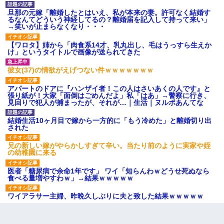
旦那の元嫁「離婚したとはいえ、私が本来の妻。許可なく結婚す
るなんてどういう神経してるの？離婚届を記入して持って来い」
→笑いが止まらなくなり・・・
【ワロタ】姉から「肉食系14才、乳丸出し、毛はうっすら生えか
け」というタイトルで画像が送られてきた
彼女(37)の情欲がえげつない件ｗｗｗｗｗｗｗ
アパートのドアに『ハンザイ者！この人はさいあくの人です』と
張り紙が！大家「面倒はごめんだよ」私「はあ」→警察に行き、
見回りで犯人が捕まったが、それが…｜生活｜ヌルポあんてな
結婚生活10ヶ月目で嫁から一方的に「もう冷めた」と離婚切り出
された
兄の新しい嫁がやらかしすぎて辛い。当たり前のように実家や姪
の幼稚園に来る
医者「糖尿病で余命1年です」 ワイ「知らんわｗどうせ死ぬなら
食べる量増やすわｗ」→結果ｗｗｗｗｗ
ワイアラサー主婦、昨晩久しぶりに夫と致した結果ｗｗｗｗｗ