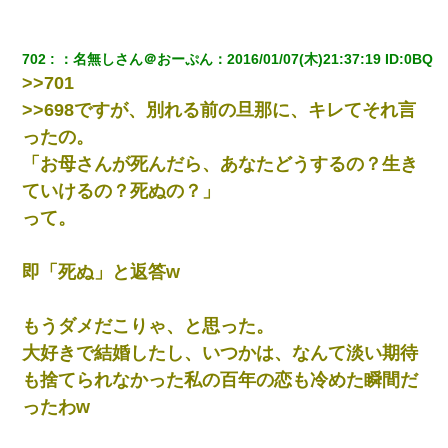
【画像】女上司(30)「終電なくなったね…部屋くる？」ワイ「行
きます！」
702
：
名無しさん＠おーぷん
：
2016/01/07(木)21:37:19
 ID:
0BQ
結婚生活10ヶ月目で嫁から一方的に「もう冷めた」と離婚切り出
>>701
された
>>698ですが、別れる前の旦那に、キレてそれ言
ったの。
朝起きたら嫁がいなかった。俺（嫁も嫁実家も電話に出ない…不
安だ）→ 仕事を早退して帰宅すると、嫁と嫁両親と知らない男が
「お母さんが死んだら、あなたどうするの？生き
２人・・・
ていけるの？死ぬの？」
って。
【身体で払わせて】女友達「ごめん、何も言わずにお金貸してく
ださい……」俺「いいよ！いくら？」女友達「10万円ぐら
い……」俺「ほい！10万！」→
即「死ぬ」と返答w
隣室のお婆ちゃん「下階からの異臭に困ってる、今もすっごく臭
い」私「変だなあ～なにも臭わないよ」→ その後。警察『絶対に
もうダメだこりゃ、と思った。
窓とドアを開けないで』
大好きで結婚したし、いつかは、なんて淡い期待
も捨てられなかった私の百年の恋も冷めた瞬間だ
200万を貸したコウトから、追加で400万の申し込み、私「無理。
義弟より娘たちが大事」旦那「娘たちが成人したら別れよう」私
ったわw
（は？）