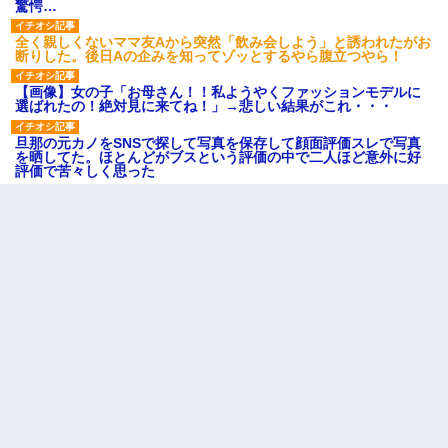
驚愕…
全く親しくないママ友Aから突然「飲み会しよう」と誘われたがお
断りした。後日Aの企みを知ってゾッとするやら腹立つやら！
【画像】女の子「お母さん！！私ようやくファッションモデルに
選ばれたの！絶対見に来てね！」→悲しい結果がこれ・・・
旦那の元カノをSNSで探して写真を保存して顔面評価スレで写真
を晒してた。ほとんどがブスという評価の中で二人ほど意外に好
評価で苦々しく思った