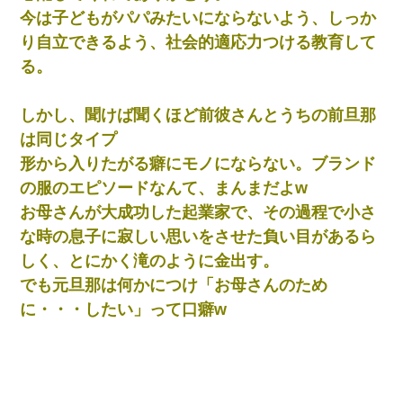
中途採用のAが部長から呼び出された。Aはヘラヘラと部屋に入っ
今は子どもがパパみたいにならないよう、しっか
ていき、1時間後に号泣しながら出てきて…
り自立できるよう、社会的適応力つける教育して
る。
俺「初対面でなに言ったか覚えてる？」嫁「臭いんだよ！キモオ
タ？だっけ？」俺「だいたい合ってる。で、なんで告白してきた
の？」→
しかし、聞けば聞くほど前彼さんとうちの前旦那
は同じタイプ
彼女(37)の情欲がえげつない件ｗｗｗｗｗｗｗ
形から入りたがる癖にモノにならない。ブランド
の服のエピソードなんて、まんまだよw
姉旦那の友達「ほんとのパパだよ～」私のお腹を触ってほざく。
→思わず手を叩いて振り払ったら…
お母さんが大成功した起業家で、その過程で小さ
な時の息子に寂しい思いをさせた負い目があるら
父が他界→父のフリン相手『どうか相続を放棄して下さい、昔の
しく、とにかく滝のように金出す。
ことは謝ります。ごめんなさい…』私「お子さんはフリン略奪婚
って知ってるの？」相手『 』結果→
でも元旦那は何かにつけ「お母さんのため
に・・・したい」って口癖w
３２歳俺「ずっと好きでした！！付き合って下さい！」 ２５歳
彼女「うん！！絶対幸せになろうね！！！！」 → ７年後ｗｗ
ｗｗｗ