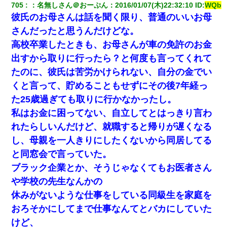
705
：
名無しさん＠おーぷん
：
2016/01/07(木)22:32:10
 ID:
WQb
彼氏のお母さんは話を聞く限り、普通のいいお母
さんだったと思うんだけどな。
高校卒業したときも、お母さんが車の免許のお金
出すから取りに行ったら？と何度も言ってくれて
たのに、彼氏は苦労かけられない、自分の金でい
くと言って、貯めることもせずにその後7年経っ
た25歳過ぎても取りに行かなかったし。
私はお金に困ってない、自立してとはっきり言わ
れたらしいんだけど、就職すると帰りが遅くなる
し、母親を一人きりにしたくないから同居してる
と同窓会で言っていた。
ブラック企業とか、そうじゃなくてもお医者さん
や学校の先生なんかの
休みがないような仕事をしている同級生を家庭を
おろそかにしてまで仕事なんてとバカにしていた
けど、