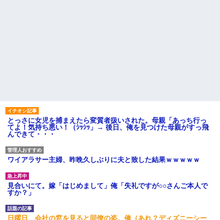
とっさに女児を捕まえたら変質者扱いされた。母親「あっち行っ
てよ！気持ち悪い！（ｼｯｼｯ」→ 後日、俺を見つけた母親がすっ飛
んできて・・・
ワイアラサー主婦、昨晩久しぶりに夫と致した結果ｗｗｗｗｗ
見合いにて。嫁「はじめまして」俺「失礼ですが○○さんご本人で
すか？」
日曜日、会社の窓を見ると同僚の姿。俺（あれ？ディズニーシー