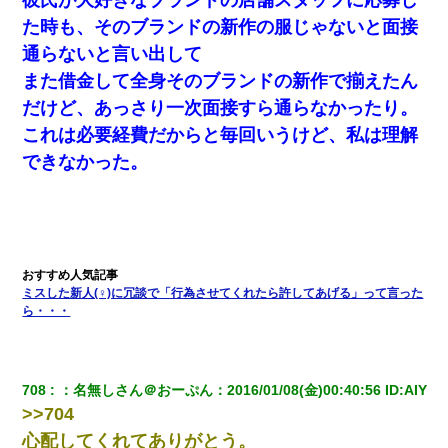
何年か前に妹は離婚している。当時生まれた姪が義弟の子じゃな
た時も、そのブランドの新作の服じゃないと面接
かったため妹有責での離婚になり…
通らないと言い出して
また借金して全身そのブランドの新作で揃えたん
私が遺産を相続。→それを知った義両親が「旅行代金を出せ！」
「リフォーム費用を負担しろ！」「金の管理は私達がする！」と
だけど、あっさり一次面接すら通らなかったり。
浅ましくも集りにきた。
これは必要経費だからと毎回いうけど、私は理解
できなかった。
デパートの外商『私さんだと名乗る女が、ツケで宝石を買おうと
していて…』私「！？」→ 翌日。ママ友たちの様子が微妙におか
しくなり・・・
クラスで一人無口で誰とも話さない男子がいた。→修学旅行に来
なかったその男子に女子達がお土産を渡した。5分後…
ミスした新人(♀)に冗談で「行為させてくれたら許してあげる」って言った
ら・・・
書店「息子さんが万引きしました」私「はっ？(息子目の前にいる
し…)うちの子ではないので迎えに行きません」→息子を名乗って
た人物の正体が判明するも・・・
708
：
名無しさん＠おーぷん
：
2016/01/08(金)00:40:56
 ID:
AIY
裁判官「お互いに最後に言いたいことはありますか」バカ夫
>>704
「…」A「夫を一発殴らせてほしい」裁判官「どうぞ」
心配してくれてありがとう。