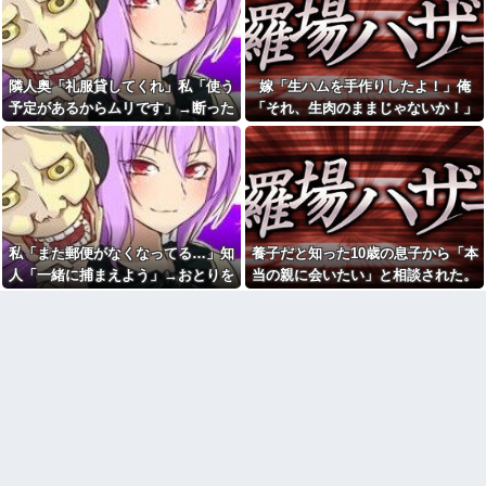
育おもちゃが〜」と理想論を語
【動画】御当地アイドルだっ
り、義父母も「頼れ頼れ」とウ
た頃の今田美桜、ガチのマジで
ザすぎる・・・
可愛くてワイらをびびらせまく
ってしまうw w w w w w w w
5年前に交際していた元カレは
味覚が異常な人。ファミレスへ
隣人奥「礼服貸してくれ」私「使う
嫁「生ハムを手作りしたよ！」俺
日産e-power、無給油で
行くと備え付けの醤油をジャボ
1980km走行しギネス記録を達
予定があるからムリです」→断った
「それ、生肉のままじゃないか！」
ジャボ入れてサイゼのミラノ風
成！→山頂から下ってるだけで
ドリアには醤油を3秒くらいかけ
途端、とんでもない暴言を吐かれ
→食べてしまった翌日にまさかの事
した…
ていた。おやつはアンチョビ
て…
態が…
【悲報】へずまりゅう（35）
24歳年収550万ワイ、高級車も
ボランティアのため熊本に行く
豪邸も買えない人生が確定して
も体調不良で病院に行く
いる事実に咽び泣く
スーパーで小エビの天ぷら
冷蔵庫あけたらパイナップル
（１２尾入り４８０円）を買っ
があって友人が食ったら、友人
た。レジ係の人「５７６０円で
ところのジジイが買ったたくあ
私「また郵便がなくなってる…」知
養子だと知った10歳の息子から「本
す」私「えっ！？間違いじゃな
んだったんだか
いですか？」レジ「いや、４８...
人「一緒に捕まえよう」→おとりを
当の親に会いたい」と相談された。
【腹筋崩壊】見た瞬間吹いた
1、2年生の間で欠席者が多数
仕掛けたら泥奥がまんまと引っかか
正直に答えたら夫婦関係が急変し
画像を貼っていくスレｗｗｗｗ
出ているのに閉鎖しなかったせ
り…
て…
いで私立高一般入試週の前に3年
【修羅場】父の浮気相手がま
生で感染爆発
さかの男！？私が突き止めた結
果ｗｗｗｗ
新婦母「せっかく習わせたん
だから弾きなさい」新婦「…」
今日から業務報告書の「庶
→披露宴で繰り広げられた親子
務」っていう大項目が急に廃止
のやり取りに周囲は困惑し…
されたんだけど意味不明すぎる
ミスドで隣の席の女性二人の
社会人1年目の時、下の階に住
会話が聞こえてきた。その内容
んでる40代半ばくらいの独身女
が、旦那と離婚したくてでっち
性に狙われかけた
上げのDV証拠を...
「お食い初めなんて俺になん