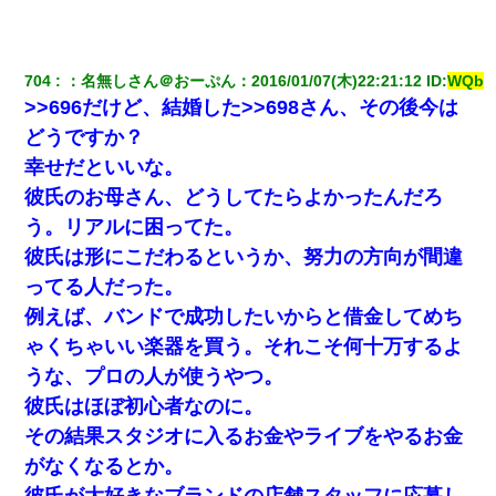
三年働いてたパートを突然クビになった。しかし元職場の主要取
引先のトップが母方の叔父だったので…
704
：
名無しさん＠おーぷん
：
2016/01/07(木)22:21:12
 ID:
WQb
ＤＮＡ検査『血縁関係０％』旦那「やっぱり托卵だったんだ…」
>>696だけど、結婚した>>698さん、その後今は
嫁「本当に身に覚えがない」「なにかの間違いだ！取り違え
だ！」→ 嫁「あっ」
どうですか？
幸せだといいな。
【唖然】帰宅したら旦那のスポーツカーが消えていた。警察『目
彼氏のお母さん、どうしてたらよかったんだろ
立つし、すぐ見つかるかもしれません』→ 数時間後・・警察『××
さんご存じですか？』
う。リアルに困ってた。
彼氏は形にこだわるというか、努力の方向が間違
子供の頃、母の弟にイタズラされてて中学に入ってから関係を持
ってる人だった。
ってしまった。拒絶したら「全部バラしてやる」と脅迫されたの
で両親に全部話した。
例えば、バンドで成功したいからと借金してめち
ゃくちゃいい楽器を買う。それこそ何十万するよ
我が家のガレージに見知らぬ車。俺「もしもし、玄関にもシャッ
うな、プロの人が使うやつ。
ターリモコンあるだろ？DOWNのボタン押してｗ」→ 待つこと１
時間弱・・・
彼氏はほぼ初心者なのに。
その結果スタジオに入るお金やライブをやるお金
最近うちの庭に知らない男の人がしょっちゅう入ってくる。それ
を職場で愚痴ったら、同僚男性が怒鳴りつけてきた。
がなくなるとか。
彼氏が大好きなブランドの店舗スタッフに応募し