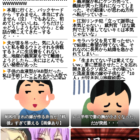
義弟嫁が私にケンカ売って、
WWWWWW
義妹が買った流れになってしま
本屋に行くと、バックヤード
った。その勘違いが思わぬ方向
から「すみません、本当にすみ
へ転がっていき…
ません（泣）「でもあなた、初
江別リンチ犯「立って謝罪は
めてじゃないしね、うちだけじ
本気じゃない」 裁判官「ほな裁
ゃどうしようもないから」と会
判で土下座してないキミは本気
話が聞こえてきた→する
じゃないな」
と・・・
モラハラ父を見て育ったせい
夫が首を吊った。気に入らな
で結婚に希望が持てない私。そ
いと私を殴るウトとそれを傍観
れなのに長男から結婚を急かさ
するトメに生活費をくれない
れてしまい…
夫…地獄の義実家をでて離婚し
ようとしたら…夫にはとんでも
「生まれてない子は覚えてな
ない秘密があった
いw」妻に堕胎させたことを忘れ
開き直るクソ叔父→その場にい
子供の血液型がAB型だった。
た流産直後の嫁や子供など『10
私は手術したことあるからA型で
人』が泣き叫ぶ地獄絵図へ
合ってるし…旦那(O型)の血液型
を調べてみよう」→ 結果・・・
【ほの暮しの庭】何も起こる
わけがないスローライフ【カル
【衝撃】 ワイ、保険金2億円と
ロ・ピノ】[2026.08.08]
遺産6000万円を相続したら「こ
う」なった・・・
猫って、年数が経てば立つほ
ど距離が近くなるのかな。最近
ちいかわ作者さん、総額30億
は、枕の横で寝てる。【再】
超の大豪邸を建てるｗｗｗｗｗ
ｗｗｗｗｗｗｗｗｗｗｗｗｗｗ
【腹筋崩壊】見た瞬間吹いた
昭和生まれの嫁が作る弁当が『戦
レス半年で妻の胸が小さくなった。
画像を貼っていくスレｗｗｗｗ
【画像】居酒屋さん、6人で長
後』すぎて萎える【画像あり】
だが突然・・・
他
居して会計4939円しか使わない
客にお気持ち表明してしまう←
子なし保育士の義兄夫婦、上
コレどっちが悪いん
から目線で育児アドバイスされ
や？？？？？？
る日々に限界！「この時期は知