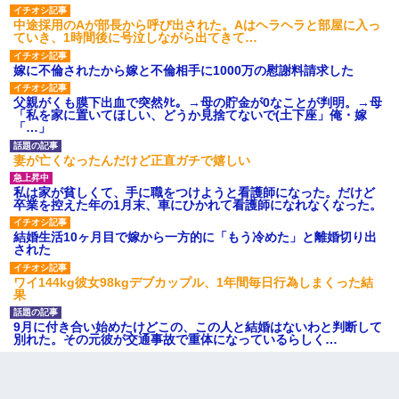
中途採用のAが部長から呼び出された。Aはヘラヘラと部屋に入っ
ていき、1時間後に号泣しながら出てきて…
嫁に不倫されたから嫁と不倫相手に1000万の慰謝料請求した
父親がくも膜下出血で突然ﾀﾋ。→母の貯金が0なことが判明。→母
「私を家に置いてほしい、どうか見捨てないで(土下座」俺・嫁
「…」
妻が亡くなったんだけど正直ガチで嬉しい
私は家が貧しくて、手に職をつけようと看護師になった。だけど
卒業を控えた年の1月末、車にひかれて看護師になれなくなった。
結婚生活10ヶ月目で嫁から一方的に「もう冷めた」と離婚切り出
された
ワイ144kg彼女98kgデブカップル、1年間毎日行為しまくった結
果
9月に付き合い始めたけどこの、この人と結婚はないわと判断して
別れた。その元彼が交通事故で重体になっているらしく…