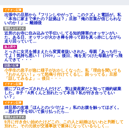
出張中の旦那から『フリンしやがって、このクズ』と電話が。私
「本当に家まで来たの？証拠は？」旦那「俺の言葉が信じられな
いのか！」→ 離婚後
近所のお寺に住み込みで手伝いしてる知的障害のオッサンがい
た。ある日、オッサンが火かき棒を持って顔を真っ赤にしながら
走り回っていて…
とっさに女児を捕まえたら変質者扱いされた。母親「あっち行っ
てよ！気持ち悪い！（ｼｯｼｯ」→ 後日、俺を見つけた母親がすっ飛
んできて・・・
小学生の息子が急に様子がおかしくなった。私「理由を聞いても
『わかんない！』って怒鳴り付けてくるし、困っってる」旦那
「話してみるよ」→ 後日・・・
彼にプロポーズされたんだけど、実は資産家だと知って婚約破棄
した。B子「A男くんと別れたって本当？私が付き合ってもい
い？」
姉旦那の友達「ほんとのパパだよ～」私のお腹を触ってほざく。
→思わず手を叩いて振り払ったら…
9月に付き合い始めたけどこの、この人と結婚はないわと判断して
別れた。その元彼が交通事故で重体になっているらしく…