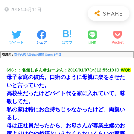
2018年5月11日
LINE
ツイート
シェア
はてブ
Pocket
引用元：
百年の恋も冷めた瞬間 Open 3年目
696
：
名無しさん＠おーぷん
：
2016/01/07(木)12:55:19
 ID:
WQb
母子家庭の彼氏。口癖のように母親に楽をさせた
いと言っていた。
高校生だったけどバイト代を家に入れていて、尊
敬してた。
私の家は特にお金持ちじゃなかったけど、両親い
るし、
母は正社員だったから、お母さんが専業主婦のお
家よりはやや裕福といえなくもないくらいの家庭