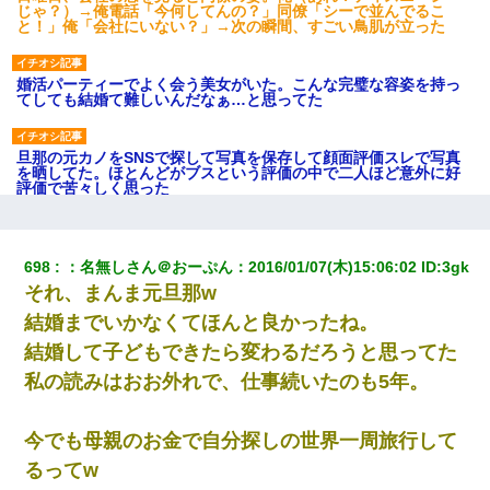
じゃ？）→俺電話「今何してんの？」同僚「シーで並んでるこ
と！」俺「会社にいない？」→次の瞬間、すごい鳥肌が立った
婚活パーティーでよく会う美女がいた。こんな完璧な容姿を持っ
てしても結婚て難しいんだなぁ…と思ってた
旦那の元カノをSNSで探して写真を保存して顔面評価スレで写真
を晒してた。ほとんどがブスという評価の中で二人ほど意外に好
評価で苦々しく思った
この母親は娘の黒歴史を掘り出さないと死ぬんか？ 死ぬんか？
698
：
名無しさん＠おーぷん
：
2016/01/07(木)15:06:02
 ID:
3gk
それ、まんま元旦那w
「お前の父ちゃんは自宅警備員」とかからかわれたけど、実はと
んでもない仕事に就いていた
結婚までいかなくてほんと良かったね。
結婚して子どもできたら変わるだろうと思ってた
10年ほど前、息子がまだ年中だった時に離婚したんだけど、一昨
私の読みはおお外れで、仕事続いたのも5年。
年の暮れに突然息子が職場を訪ねてきた。
今でも母親のお金で自分探しの世界一周旅行して
ずっとニートだと思ってた同居の義弟が投資で旦那より稼いでる
とか知らなかった…
るってw