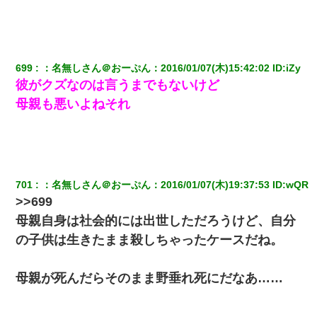
嫁に不倫されたから嫁と不倫相手に1000万の慰謝料請求した
嘘をついてフリン旅行へ出かけた嫁→翌日、嫁「ただいま～」旦
那「娘がシんだよ。何度も連絡したのに…」嫁「えっ」→なん
699
：
名無しさん＠おーぷん
：
2016/01/07(木)15:42:02
 ID:
iZy
と・・・
彼がクズなのは言うまでもないけど
母親も悪いよねそれ
彼女(美人女医)にネックレスをプレゼント。「こんな安物を渡すく
らいなら、渡さないほうがマシだからね」→ ６０万したと話した
ら・・・
17年飼っていた犬が亡くなった。鼻水垂らし嗚咽する私に、猫が
近づいて頭突きをしてきて…
701
：
名無しさん＠おーぷん
：
2016/01/07(木)19:37:53
 ID:
wQR
>>699
夫に癌の余命宣告。その闘病中に長女から信じられない言葉を受
母親自身は社会的には出世しただろうけど、自分
けた
の子供は生きたまま殺しちゃったケースだね。
彼にプロポーズされたんだけど、実は資産家だと知って婚約破棄
した。B子「A男くんと別れたって本当？私が付き合ってもい
母親が死んだらそのまま野垂れ死にだなあ……
い？」