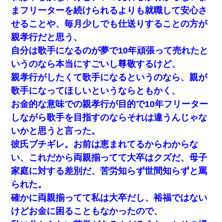
まフリーターを続けられるよりも就職して安心さ
せることや、毎月少しでも仕送りすることの方が
親孝行だと思う、
自分は歌手になるのが夢で10年頑張って売れたと
いうのなら本当にすごいし尊敬するけど、
親孝行がしたくて歌手になるというのなら、親が
歌手になってほしいというならともかく、
お金的な意味での親孝行が目的で10年フリーター
しながら歌手を目指すのならそれは違うんじゃな
いかと思うと言った。
彼氏ブチギレ。お前は恵まれてるからわからな
い、これだから両親揃ってて大卒はクズだ、母子
家庭に対する差別だ、苦労知らず世間知らずと罵
られた。
確かに両親揃ってて私は大卒だし、裕福ではない
けどお金に困ることもなかったので、