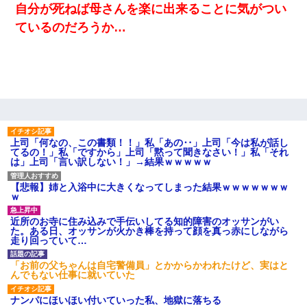
自分が死ねば母さんを楽に出来ることに気がつい
ているのだろうか…
上司「何なの、この書類！！」私「あの‥」上司「今は私が話し
てるの！」私「ですから」上司「黙って聞きなさい！」私「それ
は」上司「言い訳しない！」→結果ｗｗｗｗｗ
【悲報】姉と入浴中に大きくなってしまった結果ｗｗｗｗｗｗｗ
ｗ
近所のお寺に住み込みで手伝いしてる知的障害のオッサンがい
た。ある日、オッサンが火かき棒を持って顔を真っ赤にしながら
走り回っていて…
「お前の父ちゃんは自宅警備員」とかからかわれたけど、実はと
んでもない仕事に就いていた
ナンパにほいほい付いていった私、地獄に落ちる