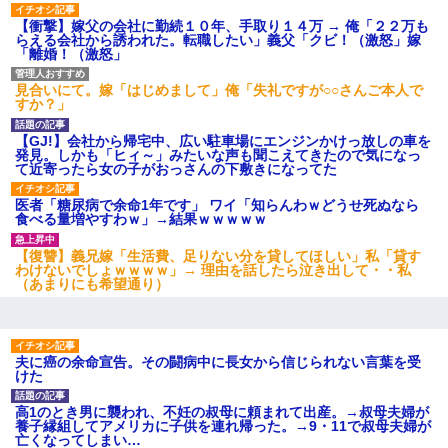
【衝撃】嫁父の会社に勤続１０年、手取り１４万 → 俺「２２万も
らえる会社から誘われた。転職したい」義父「クビ！（激怒」嫁
「離婚！（激怒」
見合いにて。嫁「はじめまして」俺「失礼ですが○○さんご本人で
すか？」
【GJ!】会社から帰宅中、広い駐車場にエンジンかけっ放しの車を
発見。しかも「ヒィ～」みたいな声も聞こえてきたので気になっ
て近寄ったら女の子がおっさんの下敷きになってた
医者「糖尿病で余命1年です」 ワイ「知らんわｗどうせ死ぬなら
食べる量増やすわｗ」→結果ｗｗｗｗｗ
【復讐】義兄嫁「生活費、足りない分を貸してほしい」私「貸す
わけないでしょｗｗｗｗ」→ 理由を話したら泣き出して・・私
（あまりにも希望通り）
夫に癌の余命宣告。その闘病中に長女から信じられない言葉を受
けた
高1のとき男に襲われ、不妊の叔母に頼まれて出産。→叔母夫婦が
養子縁組してアメリカに子供を連れ帰った。→9・11で叔母夫婦が
亡くなってしまい…