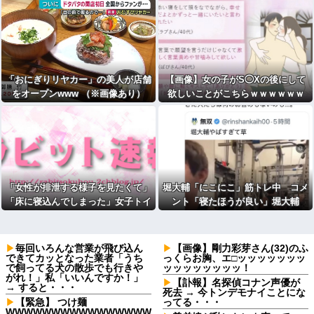
ｗｗｗ
「おにぎりリヤカー」の美人が店舗
【画像】女の子がS◯Xの後にして
をオープンwww （※画像あり）
欲しいことがこちらｗｗｗｗｗｗ
「女性が排泄する様子を見たくて」
堀大輔「にこにこ」筋トレ中 コメ
「床に寝込んでしまった」女子トイ
ント「寝たほうが良い」堀大輔
レに侵入した疑いで男を現行犯逮捕
「！！」筋トレ器具を破壊
毎回いろんな営業が飛び込ん
【画像】剛力彩芽さん(32)のふ
できてカッとなった業者「うち
っくらお胸、エ□ッッッッッッッ
で飼ってる犬の散歩でも行きや
ッッッッッッッッ！
がれ！」私「いいんですか！」
【訃報】名探偵コナン声優が
→ すると・・・
死去 → 今トンデモナイことにな
【緊急】 つけ麺
ってる・・・
WWWWWWWWWWWWWWWW