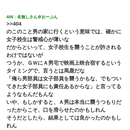
居酒屋にて。兄の紹介者「お酒飲みなって」私「未成年なので無
406
名無しさん＠おーぷん
理です！」酷すぎるワードの連発で、耐えきれず店員に5千円を渡
し「お勘定です。逃がして下さい」その後、録音内容を父に聞か
>>404
せたら...
のこのこと男の家に行くという意味では、確かに
女子校生は警戒心が薄いな
【衝撃】女友達から行為中に告白されてOKした結果
だからといって、女子校生を襲うことが許される
わけではないが
13歳娘が元嫁のところから逃げてきた。どう扱ったらいいのかわ
からない
つうか、ＧＷにＡ男宅で映画上映合宿するという
タイミングで、言うとは馬鹿だな
ワイアラサー主婦、昨晩久しぶりに夫と致した結果ｗｗｗｗｗ
「俺ら男部員は女子部員を襲うかもな、でもつい
てきた女子部員にも責任あるからな」と言ってる
【驚愕】私「今まで育てた分のお金返してね(冗談)」息子「はい、
ようなもんだもんな
3000万円」→数年後。私「妹が病気になったから援助して欲し
い」→
いや、もしかすると、Ａ男は本当に襲うつもりだ
ったからこそ、口を滑らせたのかもしれん
結婚生活10ヶ月目で嫁から一方的に「もう冷めた」と離婚切り出
そうだとしたら、結果としては良かったのかもし
された
れん