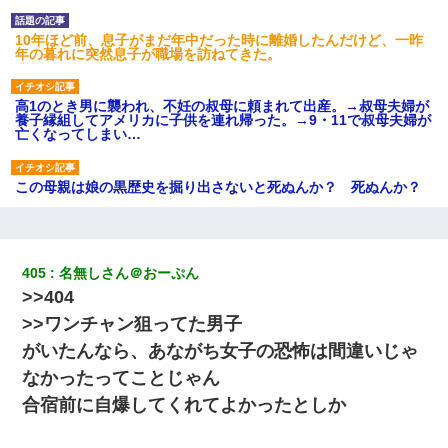
10年ほど前、息子がまだ年中だった時に離婚したんだけど、一昨
年の暮れに突然息子が職場を訪ねてきた。
高1のとき男に襲われ、不妊の叔母に頼まれて出産。→叔母夫婦が
養子縁組してアメリカに子供を連れ帰った。→9・11で叔母夫婦が
亡くなってしまい…
この母親は娘の黒歴史を掘り出さないと死ぬんか？ 死ぬんか？
昨日37歳のおばさんと行為したんだけどめちゃくちゃだった
405
名無しさん＠おーぷん
スマホを与えられて、中学卒業する頃にはすっかり女叩きに洗脳
>>404
された弟が、大学進学のために一人暮らししたいと言い出した。
>>ワンチャン狙ってた男子
がいたんなら、あながち女子の恐怖は間違いじゃ
｢昨日はお兄ちゃんと一緒にお風呂に入っちゃった～｣とか毎日兄
の話をしていたA子が事故で亡くなった。→Ａ子のお母さんの話に
なかったってことじゃん
驚愕…
合宿前に自爆してくれてよかったとしか
彼氏家「うちは墨入れるのが伝統だから。お前も彫れ」 → 結果…