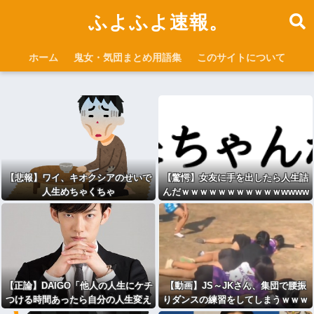
ふよふよ速報。
ホーム
鬼女・気団まとめ用語集
このサイトについて
【悲報】ワイ、キオクシアのせいで
【驚愕】女友に手を出したら人生詰
人生めちゃくちゃ
んだｗｗｗｗｗｗｗｗｗｗｗwwww
【正論】DAIGO「他人の人生にケチ
【動画】JS～JKさん、集団で腰振
つける時間あったら自分の人生変え
りダンスの練習をしてしまうｗｗｗ
るために使え。お前らの人生が終わ
wｗｗｗｗｗｗｗｗ