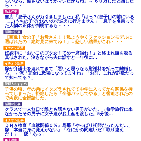
らいなら、渡さないほうがマシだからね」→ ６０万したと話した
ら・・・
書店「息子さんが万引きしました」私「はっ？(息子目の前にいる
し…)うちの子ではないので迎えに行きません」→息子を名乗って
た人物の正体が判明するも・・・
【画像】女の子「お母さん！！私ようやくファッションモデルに
選ばれたの！絶対見に来てね！」→悲しい結果がこれ・・・
妊娠中に「おいこのブタ女！てめー席譲れ！」と絡まれ腹を殴る
真似された。泣きながら夫に話すと一年後に…
嫁が弁護士を連れてきて「悪いと思うなら慰謝料を払って離婚し
ろ」→ 俺「完全に恐喝になってますね」「お前、これが詐欺だっ
て知ってる？」
子供の頃、母の弟にイタズラされてて中学に入ってから関係を持
ってしまった。拒絶したら「全部バラしてやる」と脅迫されたの
で両親に全部話した。
クラスで一人無口で誰とも話さない男子がいた。→修学旅行に来
なかったその男子に女子達がお土産を渡した。5分後…
ＤＮＡ検査『血縁関係０％』旦那「やっぱり托卵だったんだ…」
嫁「本当に身に覚えがない」「なにかの間違いだ！取り違え
だ！」→ 嫁「あっ」