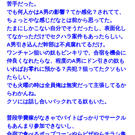
の？」→
苦手だった。
でも何人かはA男の影響？てか感化？されてて、
友人「酒の勢いで女先輩をホテルに連れ込んだｗｗｗｗｗ」俺
ちょっとやな感じだなとは前から思ってた。
「…」
たまにしかこない自分でそうだったし、表面化し
てなかっただけでセクハラ案件もあったらしい。
婚活パーティーでよく会う美女がいた。こんな完璧な容姿を持っ
てしても結婚て難しいんだなぁ…と思ってた
A男引き込んだ幹部は不貞腐れてるだけ。
ワンチャン狙いの奴もピンキリで、合宿を機会に
デパートの外商『私さんだと名乗る女が、ツケで宝石を買おうと
仲良くなれたらな、程度のA男にドン引きの奴も
していて…』私「！？」→ 翌日。ママ友たちの様子が微妙におか
しくなり・・・
いればお零れに預かる？共犯？狙ってたクソもい
たらしい。
ナンパにほいほい付いていった私、地獄に落ちる
でも火曜の時は全員俺は無実だって主張してるか
らわかんね。
三年働いてたパートを突然クビになった。しかし元職場の主要取
クソには話し合いバックれてる奴もいた。
引先のトップが母方の叔父だったので…
普段学費稼がなきゃでバイトばっかりでサークル
もあんまり参加できないし、
合宿で食べるポップコーンやらピザやらチラシ集