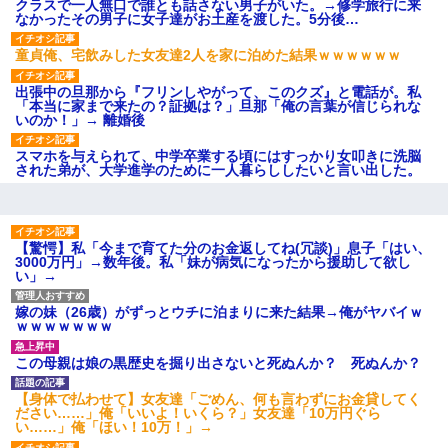
ション鳴らしてんだ！降りてこ
クラスで一人無口で誰とも話さない男子がいた。→修学旅行に来
いよ！」と怒鳴りだし...
なかったその男子に女子達がお土産を渡した。5分後…
【衝撃】報酬100万円超の治験
募集がこちらｗｗｗｗｗ(※画像
童貞俺、宅飲みした女友達2人を家に泊めた結果ｗｗｗｗｗｗ
あり)
【ネット騒然】惨殺されたタ
出張中の旦那から『フリンしやがって、このクズ』と電話が。私
ワマン頂き女子のこの動画、す
「本当に家まで来たの？証拠は？」旦那「俺の言葉が信じられな
げえええええｗｗｗｗｗｗｗｗ
いのか！」→ 離婚後
ｗｗｗ
【愕然】白のクラウン俺氏、
スマホを与えられて、中学卒業する頃にはすっかり女叩きに洗脳
高速道路左車線を制限速度で走
された弟が、大学進学のために一人暮らししたいと言い出した。
った結果wwwwwwwwwwww
百年の恋12-899 食べた量を
張り合ってくる
【悲報】佐藤輝明・・・２軍
【驚愕】私「今まで育てた分のお金返してね(冗談)」息子「はい、
でも盛大にやらかす←あまり悲
3000万円」→数年後。私「妹が病気になったから援助して欲し
しませないでくれ
い」→
嫁の妹（26歳）がずっとウチに泊まりに来た結果→俺がヤバイｗ
ｗｗｗｗｗｗｗ
この母親は娘の黒歴史を掘り出さないと死ぬんか？ 死ぬんか？
【身体で払わせて】女友達「ごめん、何も言わずにお金貸してく
ださい……」俺「いいよ！いくら？」女友達「10万円ぐら
い……」俺「ほい！10万！」→