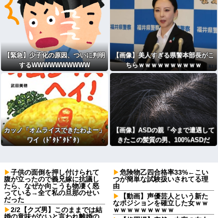
ってることは変わらんぞ」
【緊急】少子化の原因、ついに判明
【画像】美人すぎる県警本部長がこ
するWWWWWWWWWW
ちらｗｗｗｗｗｗｗｗｗｗ
カッノ「オムライスできたわよー」
【画像】ASDの親「今まで遭遇して
ワイ（ﾄﾞﾀﾄﾞﾀﾄﾞﾀ）
きたこの髪質の男、100%ASDだ
わ！」ﾊﾟｼｬ!!
子供の面倒を押し付けられて
危険物乙四合格率33%←こい
腹が立ったので義兄嫁に抗議し
つが簡単な試験扱いされてる理
たら、なぜか向こうも物凄く怒
由
っている→全て私の旦那のせい
【動画】声優芸人という新た
だった
なポジションを確立した女ｗｗ
2/2【クズ男】このままでは結
ｗｗｗｗｗｗｗｗｗ
婚の意味がないと言われ離婚の