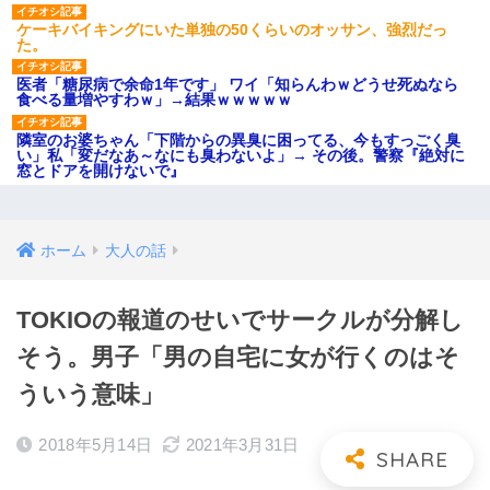
ケーキバイキングにいた単独の50くらいのオッサン、強烈だっ
た。
医者「糖尿病で余命1年です」 ワイ「知らんわｗどうせ死ぬなら
食べる量増やすわｗ」→結果ｗｗｗｗｗ
隣室のお婆ちゃん「下階からの異臭に困ってる、今もすっごく臭
い」私「変だなあ～なにも臭わないよ」→ その後。警察『絶対に
窓とドアを開けないで』
ホーム
大人の話
TOKIOの報道のせいでサークルが分解し
そう。男子「男の自宅に女が行くのはそ
ういう意味」
2018年5月14日
2021年3月31日