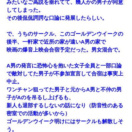
みたいなご高説を垂れてて、幾人かの男子が同意
してしまった。
その後侃侃諤諤な口論に発展したらしい。
で、うちのサークル、このゴールデンウイークの
後半、一軒家で近所の家が遠いA男の家で
映画の爆音上映会合宿予定だった。男女混合で。
A男の発言に恐怖心を抱いた女子全員と一部口論
で敵対してた男子が不参加宣言して合宿は事実上
中止。
ワンチャン狙ってた男子と元からA男と不仲の男
子がAのを吊るし上げるも、
新人も退部するしないの話になり（防音性のある
密室での活動が多いから）
ゴールデンウイーク明けにはサークルも解散しそ
う。