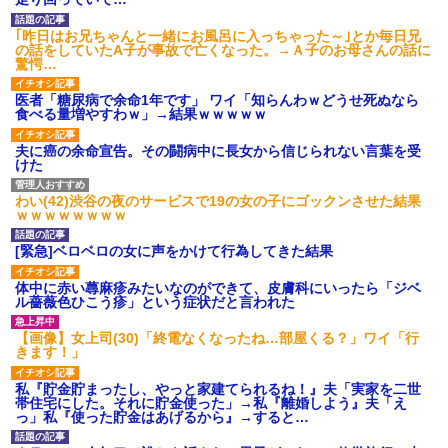
何？
くてもいいから1人になりた...
自分が過去に目撃した「なん
社員旅行先で知り合った女性
｢昨日はお兄ちゃんと一緒にお風呂に入っちゃった～｣とか毎日兄
じゃそりゃ！？」って感じの事
とアドレス交換し密会を続け
の話をしていたA子が事故で亡くなった。→Ａ子のお母さんの話に
故の例
た。相手は処●だったので「一生
驚愕…
大事にしたい」の口説き文句で
旦那の携帯に義母から着信。
アッサリ落ちた。簡単に切れる...
「たーくん？（←旦那）パパ
医者「糖尿病で余命1年です」 ワイ「知らんわｗどうせ死ぬなら
（←義父）の誕生日ご飯どうす
シェアハウスにいた女が妊娠
食べる量増やすわｗ」→結果ｗｗｗｗｗ
る？」
しちゃって大学を中退したら、
その女の親が怒鳴り込んでき
【画像】30歳ワイの体組成、
夫に癌の余命宣告。その闘病中に長女から信じられない言葉を受
た。 女の父「お前らDNA鑑定し
めちゃくちゃ…
けた
ろ！」 俺たちは社会的には高
【唖然】浮気バレた旦那が嫁
レ...
に勢いで吐き出した結果ｗｗｗ
ハードオフに売っていた4万
ｗ
わい(42)渋谷の夜のサービスで19の女の子にゴックンさせた結果
4000円のフィギュアがヤバすぎ
ｗｗｗｗｗｗｗｗ
主な税金の成り立ちを調べて
るｗｗｗｗｗｗ「こんな高い
みたよ
の？ｗｗ」「逆に超安い」
[緊急]ベロベロの女に声をかけて行為してきた結果
私「ちょっと、人の家の金庫
触らないでよ！」キチママ『そ
体中に赤い蕁麻疹みたいなのができて、皮膚科にいったら「ジベ
こに金庫があったから、開けて
ル薔薇色ひこう疹」という症状だと言われた
みようとしただけ☆』義兄「泥
は出てけ！二度と来るな！」結
果・・・
【画像】女上司(30)「終電なくなったね…部屋くる？」ワイ「行
きます！」
私「初めて飲む味だけどなん
のお茶？」彼「ちっ！」私「」
私『貯金貯まったし、やっと家建てられるね！』夫「実家を二世
【GIF】JSのカンチョーワロ
帯住宅にした。それに貯金使った」→私『離婚しよう』夫「え
タ
っ」私『使った貯金はあげるから』→すると…
後続車にクラクションを鳴ら
され彼氏が逆切れ。「何クラク