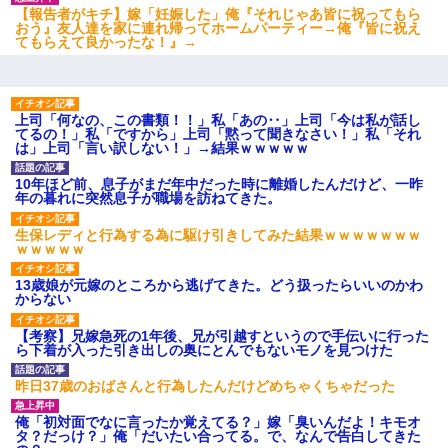
【報告者がキチ】嫁「妊娠した」俺『それじゃあ皆に祝ってもら
おう』友人達を家に連れ帰ってホームパーティー→俺『皆に祝え
てもらえて良かったな！』→
上司「何なの、この書類！！」私「あの‥」上司「今は私が話し
てるの！」私「ですから」上司「黙って聞きなさい！」私「それ
は」上司「言い訳しない！」→結果ｗｗｗｗｗ
10年ほど前、息子がまだ年中だった時に離婚したんだけど、一昨
年の暮れに突然息子が職場を訪ねてきた。
生保レディと行為する為に駆け引きしてみた結果ｗｗｗｗｗｗｗ
ｗｗｗｗｗ
13歳娘が元嫁のところから逃げてきた。どう扱ったらいいのかわ
からない
【考察】兄嫁急死の1年後、兄が引越すというので手伝いに行った
ら下着が入った引き出しの奥にとんでもないモノを見つけた
昨日37歳のおばさんと行為したんだけどめちゃくちゃだった
俺「初対面でなに言ったか覚えてる？」嫁「臭いんだよ！キモオ
タ？だっけ？」俺「だいたい合ってる。で、なんで告白してきた