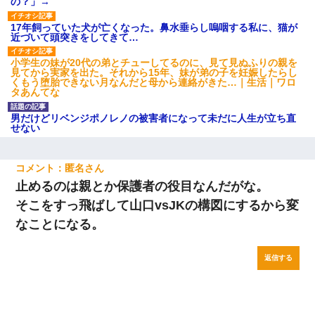
の？」→
17年飼っていた犬が亡くなった。鼻水垂らし嗚咽する私に、猫が
近づいて頭突きをしてきて…
小学生の妹が20代の弟とチューしてるのに、見て見ぬふりの親を
見てから実家を出た。それから15年、妹が弟の子を妊娠したらし
くもう堕胎できない月なんだと母から連絡がきた…｜生活｜ワロ
タあんてな
男だけどリベンジポノレノの被害者になって未だに人生が立ち直
せない
匿名
止めるのは親とか保護者の役目なんだがな。
そこをすっ飛ばして山口vsJKの構図にするから変
なことになる。
返信する