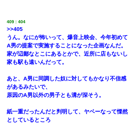
テレワーク上司「会議中はカメラ付けろ！」女社員「え、事前連
絡無しは無理」上司「いいから付けろ！」→
409
404
>>405
【不幸な結婚式】新郎親族「ブスのくせにドレスなんか着ちゃっ
うん。なにが怖いって、爆音上映会、今年初めて
てさ～ほんと恥ずかしいわよね～（大声」新郎両親「！！！（土
下座」→ 結果・・・
A男の提案で実施することになった企画なんだ。
家が辺鄙なとこにあるとかで、近所に店もないし
200万を貸したコウトから、追加で400万の申し込み、私「無理。
家も駅も遠いんだって。
義弟より娘たちが大事」旦那「娘たちが成人したら別れよう」私
（は？）
あと、A男に同調した奴に対してもかなり不信感
妊娠中に「おいこのブタ女！てめー席譲れ！」と絡まれ腹を殴る
があるみたいで、
真似された。泣きながら夫に話すと一年後に…
原因のA男以外の男子とも溝が深そう。
【復讐】義兄嫁「生活費、足りない分を貸してほしい」私「貸す
わけないでしょｗｗｗｗ」→ 理由を話したら泣き出して・・私
紙一重だったんだと判明して、ヤベーなって慄然
（あまりにも希望通り）
としているところ
【GJ!】会社から帰宅中、広い駐車場にエンジンかけっ放しの車を
発見。しかも「ヒィ～」みたいな声も聞こえてきたので気になっ
て近寄ったら女の子がおっさんの下敷きになってた