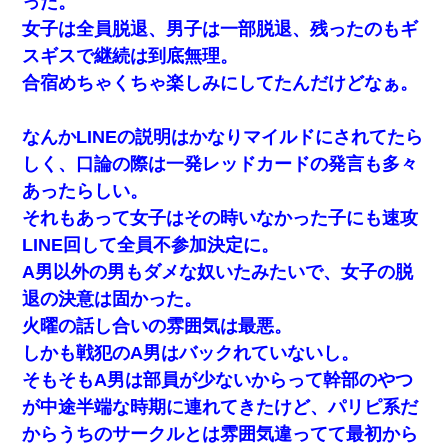
った。
夫に癌の余命宣告。その闘病中に長女から信じられない言葉を受
けた
女子は全員脱退、男子は一部脱退、残ったのもギ
スギスで継続は到底無理。
旦那が長男のDNA鑑定をしたら血縁関係0%だった。旦那「やっぱ
合宿めちゃくちゃ楽しみにしてたんだけどなぁ。
りウワキしてたんだな…」長男「俺は誰の子供なの？」長女・次
男「ウワキ女！」
なんかLINEの説明はかなりマイルドにされてたら
兄の新しい嫁がやらかしすぎて辛い。当たり前のように実家や姪
しく、口論の際は一発レッドカードの発言も多々
の幼稚園に来る
あったらしい。
それもあって女子はその時いなかった子にも速攻
上司「何なの、この書類！！」私「あの‥」上司「今は私が話し
てるの！」私「ですから」上司「黙って聞きなさい！」私「それ
LINE回して全員不参加決定に。
は」上司「言い訳しない！」→結果ｗｗｗｗｗ
A男以外の男もダメな奴いたみたいで、女子の脱
退の決意は固かった。
見合いにて。嫁「はじめまして」俺「失礼ですが○○さんご本人で
すか？」
火曜の話し合いの雰囲気は最悪。
しかも戦犯のA男はバックれていないし。
【悲報】お風呂で父親と姉が完全に行為してるんだが...
そもそもA男は部員が少ないからって幹部のやつ
が中途半端な時期に連れてきたけど、パリピ系だ
俺「初対面でなに言ったか覚えてる？」嫁「臭いんだよ！キモオ
からうちのサークルとは雰囲気違ってて最初から
タ？だっけ？」俺「だいたい合ってる。で、なんで告白してきた