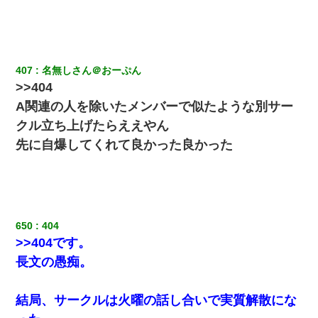
私「結婚やめるわ」 婚約者「え？なんでなんで？」 → 放置した
結果…｜生活｜ワロタあんてな
ＤＮＡ検査『血縁関係０％』旦那「やっぱり托卵だったんだ…」
嫁「本当に身に覚えがない」「なにかの間違いだ！取り違え
407
名無しさん＠おーぷん
だ！」→ 嫁「あっ」
>>404
A関連の人を除いたメンバーで似たような別サー
彼女にプロポーズしてOK貰った俺、告げられた結婚条件にブチ切
クル立ち上げたらええやん
れて無事婚約破棄・・・
先に自爆してくれて良かった良かった
最近うちの庭に知らない男の人がしょっちゅう入ってくる。それ
を職場で愚痴ったら、同僚男性が怒鳴りつけてきた。
元旦那から復縁要請。息子「最新型のiPhoneも買えない貧乏は嫌
だ、再婚して」私「なら父親と暮らせ」息子「やった＾＾」私
650
404
（もう手遅れだったんだな…）
>>404です。
長文の愚痴。
とっさに女児を捕まえたら変質者扱いされた。母親「あっち行っ
てよ！気持ち悪い！（ｼｯｼｯ」→ 後日、俺を見つけた母親がすっ飛
んできて・・・
結局、サークルは火曜の話し合いで実質解散にな