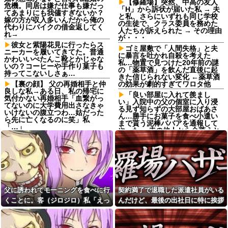
【修羅場】突然、中高の友人
危機。同居は嫌だ仕事も嫌だっ
「H」から訴状が届いた私 → 夫
てあまりにも我儘すぎないか？
と私、さらにいずれも同じ学校
嫁の方が収入多いんだから俺の
の生徒で、クラス委員を務めた
代わりにバイクの借金返してく
人たちが訴えられた → その理由
れ→
が・・・
彼女と紫陽花見に行ったらス
ゴミ屋敷で「人間失格」と夫
ニーカーを履いてきてた。普通
に暴言を吐かれ自殺を考えた
かわいいぺたんこ靴とかじゃな
私…物置で見つけた20年前の謎
いの？コーヒーや手作り菓子も
の「薬草酒」を飲んだ直後に起
持ってこないしさぁ…
きた信じられない変化 ←薬草酒
【裏の顔】 父の再婚相手と仲
の効果が劇的すぎてワロタ他
良しな私→ある日、私の帰宅に
「良い部屋に入れて羨まし
気付かない再婚相手「血繋がっ
い」入院中の父の個室に入り浸
てないのに大学費用出さなきゃ
る見ず知らずの大部屋おばあさ
いけないの腹立つわ…姑だった
ん…勝手にお菓子を食べ小遣い
ら先に亡くなるのに笑」私
まで貰う泥棒ババアを通報して
「…」
やった ←赤の他人から金貰うと
義姉のお子さんは犬だけど犬
か図々しいにも程がある
と言うと精神が不安定になる
同僚ママ「いや…これはあ
女性「20歳で一括購入したア
の…今月、旦那の収入が少なく
ルファード素敵！」←レンタカ
て…」私「はい？」→ 同僚ママ
ーだろと批判殺到
が隠したものを見ると・・・
【悲報】山本太郎さん、政治
【衝撃】ネットで出会った年
に興味なかった
下熱血大学生、姉の浮気相手に
父に誘われてモーニングを食べに行
契約満了で退職した派遣社員がいる
ｗｗｗその結末がヤバすぎｗｗ
【超絶悲報】東科大医学部卒
くことに。客（ジロジロ）私「えっ
んだけど、最後の出社日に特に挨拶
ｗｗ
の美人YouTuberさん、直美でコ
何？」店員「見ての通りの状況なの
も菓子折りもなにもなく...
メント欄が炎上してしまう…
【悲報】神田うの、51歳で薄
毛治療を告白「高校生の時から
で…」→まさかの対応をされて...
【画像】最新の浜辺美波さ
薄い」