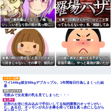
ん、ガチのマジで可愛過ぎてワ
イらをドキドキさせてしまうw w
【悲報】神田うの、51歳で薄
w w w w w
毛治療を告白「高校生の時から
薄い」
【画像】付き合いたて彼女
「ごめーんちょびっツ散らかっ
上司に新聞取らないと言った
担任「教科書は？立て！」俺「は
Ａ奥「(旦那)さんから、ひとこと言
てるけど上がって～！」←お前
ら 上司「どうやって経済情報と
らだったらコレ別れる
か手に入れるんだ」ぼく「別に
い」→いきなり目の前が真っ暗に...
ってもらえないか」私「相談してみ
か？？？？？
Yahooニュースとかで良いじゃ
る」→ 人がおかしくなった瞬間を目
ないんですか。新聞取ること自
転校生と仲良くなってその子
体が前時代的ですよ」→
の前で見て...
の家に遊びに行ったら私が小さ
い頃に撮った写真があった
【絶句】托卵された子を育て
ていたが、元嫁の正体がヤバす
高齢独身彼女無しなのが不思
ぎたｗｗｗｗ
議ってよく言われるけど、女と
人付き合いとかめんどくさすぎ
【反抗期】娘が水筒をぶん投
る
げ私の手の甲にヒット。私
食事の時に“混ぜる”と言うのがあま
2日後に彼女と旅行する予定なのに
「(泣)」娘「うっぜーな、泣くな
【画像】嫁の浮気が発覚。中
ら自分の部屋へいけ」私「手が
り好きじゃない。その事で、彼氏か
音信不通に。やっと返信が届いたが
学生になる子供たちに離婚理由
腫れて痛い」→手を見せると…
は話した方がいい？
ら何度も注意されて...
内容が...
「バチンッ」
夫「後輩を泊めてもいい？」
子供が幼稚園児だった頃から
私「急すぎない？」→夫婦喧嘩
のママ友たちが「ママさんバレ
で家出したという話を聞いたも
ーのチームを作ろう」運動は昔
ワイ144kg彼女98kgデブカップル、1年間毎日行為しまくった結
のの、不安しかなくて…
から苦手ってこともあって断っ
果
急いで曲がり角を曲がったと
たが…
き、すごい衝撃を受けてリアル
「今は俺達がパワーを送って
に2ｍくらいふっとんだ
宅飲みで女友達の乳を見てしまった・・・
る！キラカードが出る！」 とか
私の通勤時間30分・夫の通勤
言ってのたまうカードダス巫女
時間3時間半の場所にマンション
近所のお寺に住み込みで手伝いしてる知的障害のオッサンがい
「史上最大のデマ・流言飛
を購入したら、夫に「もう疲れ
た。ある日、オッサンが火かき棒を持って顔を真っ赤にしながら
語」と聞いて思いつくものって
た、離婚したい。子供に会えな
走り回っていて…