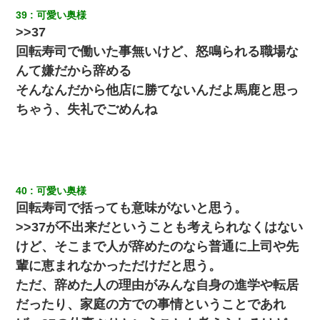
39
可愛い奥様
旦那の元嫁「離婚したとはいえ、私が本来の妻。許可なく結婚す
るなんてどういう神経してるの？離婚届を記入して持って来い」
>>37
→笑いが止まらなくなり・・・
回転寿司で働いた事無いけど、怒鳴られる職場な
んて嫌だから辞める
【クズ】昔、兄がお見合いして「ブスすぎｗｗｗ」と断った女性
が、兄の同級生と結婚。それを知った兄は荒れ狂い、｢嫁さん、俺
そんなんだから他店に勝てないんだよ馬鹿と思っ
のお古ですが気分はどう？」とメールを送った→
ちゃう、失礼でごめんね
童貞俺、宅飲みした女友達2人を家に泊めた結果ｗｗｗｗｗｗ
9月に付き合い始めたけどこの、この人と結婚はないわと判断して
別れた。その元彼が交通事故で重体になっているらしく…
40
可愛い奥様
回転寿司で括っても意味がないと思う。
【まぬけ】夫「離婚だ！」私「わかった。で？」夫「慰謝料
>>37が不出来だということも考えられなくはない
だ！」私「いいけど弁護士通して。私も請求する」夫「」
けど、そこまで人が辞めたのなら普通に上司や先
妻「ずっと好きだった人と一緒になりたいから、わかれてくださ
輩に恵まれなかっただけだと思う。
い」→離婚後、娘と実家で生活してると…
ただ、辞めた人の理由がみんな自身の進学や転居
だったり、家庭の方での事情ということであれ
【衝撃】女友達から行為中に告白されてOKした結果