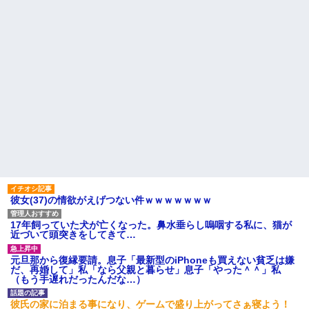
彼女(37)の情欲がえげつない件ｗｗｗｗｗｗｗ
17年飼っていた犬が亡くなった。鼻水垂らし嗚咽する私に、猫が
近づいて頭突きをしてきて…
元旦那から復縁要請。息子「最新型のiPhoneも買えない貧乏は嫌
だ、再婚して」私「なら父親と暮らせ」息子「やった＾＾」私
（もう手遅れだったんだな…）
彼氏の家に泊まる事になり、ゲームで盛り上がってさぁ寝よう！