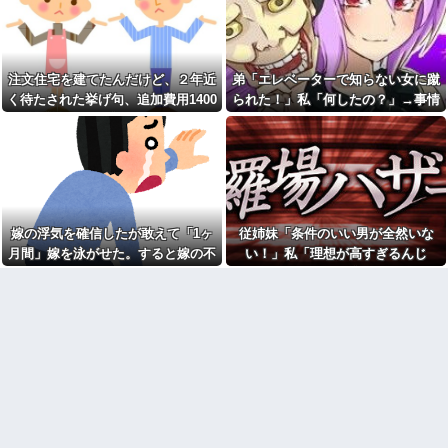
てきた
にサイト内に侵入されたことが
DQN夫婦！注意したら「は？名
ある。友達から「後ろ後
前かいてないんですけど」と逆
ろ！！」と叫ばれて...
ギレ
母の入院で叔母の家に預けら
食後に食器を流しへ置くと
れた私。優しく迎えられた日々
き、初手でど真ん中に置くのは
注文住宅を建てたんだけど、２年近
弟「エレベーターで知らない女に蹴
のあと、両親に再会して思わず
今よければ後のことは考えな
く待たされた挙げ句、追加費用1400
られた！」私「何したの？」→事情
号泣した理由は…
い、自分さえよければいいとい
う考えが行動に現れてる
万請求された。流石におかしいよ
を聞いた家族全員が「それは自業自
この小さな出来事でこの実行
力の差よ…と人生そのものが心
100均のレジで「白ありません
ね？
得」と呆れてしまい…
配になってしまう
か？」と質問し、列をストップ
させてニヤニヤする迷惑サラリ
友人の結婚式へ向かう日に、
ーマン！並んでいる客の苛立ち
トメから車を出せと要求され
を楽しむ底意地の悪さに激怒
た。断っただけなのに大騒ぎに
なってしまい…
【人工障がい者】甥(28)「両親
が亡くなったんで僕のこと引き
嫁の浮気を確信したが敢えて「1ヶ
従姉妹「条件のいい男が全然いな
トメ「この子は義実家の顔じ
取ってほしいんですけど！」な
ゃない！嫁が義妹旦那とフリン
月間」嫁を泳がせた。すると嫁の不
い！」私「理想が高すぎるんじ
んでいい年したヒキニートを引
したのよ！」私「DNA鑑定しま
き取らなきゃいけないんだよ！
倫がトンデモないことに...
ゃ…？」→婚活の愚痴を聞き続けた
す？」義妹旦那「もちろんで
甘やかされるとこうなるか…
す」→結果…
結果…
母が兄一家にお米を送って
ごつ盛り焼きそばとかいう年
る。それを兄嫁がご近所さんに
１くらいで無性に食いたくなる
売ってた。私「お母さんい
やつｗｗｗｗｗｗｗｗ
る？」甥「お米の配達に行って
【画像】俺たちの姫、佳子さ
る」私「？配達？」姪「それ言
まのお気に入りのドレスがこち
っちゃダメなんだよ！」ガチャ
らです←コレは可愛過ぎるw w
ジャンポケ斉藤「同意があっ
w w w w w w
たんです。本当です。信じて下
【爆笑動画】ママさん「新し
さい」 ←何でこの主張が通ら
い洗濯機買って1発目に回したら
ないの？