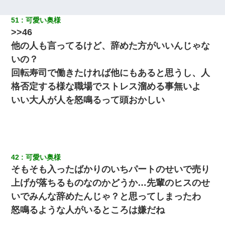
父が他界→父のフリン相手『どうか相続を放棄して下さい、昔の
51
可愛い奥様
ことは謝ります。ごめんなさい…』私「お子さんはフリン略奪婚
って知ってるの？」相手『 』結果→
>>46
他の人も言ってるけど、辞めた方がいいんじゃな
「お前の父ちゃんは自宅警備員」とかからかわれたけど、実はと
いの？
んでもない仕事に就いていた
回転寿司で働きたければ他にもあると思うし、人
格否定する様な職場でストレス溜める事無いよ
[緊急]ベロベロの女に声をかけて行為してきた結果
いい大人が人を怒鳴るって頭おかしい
【衝撃】ヤンキー女に「サせて」って言った結果
42
可愛い奥様
そもそも入ったばかりのいちパートのせいで売り
上げが落ちるものなのかどうか…先輩のヒスのせ
いでみんな辞めたんじゃ？と思ってしまったわ
怒鳴るような人がいるところは嫌だね