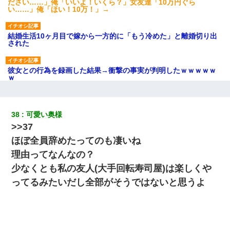
ださい……」俺「いいよ！いくら？」女友達「10万円ぐら
い……」俺「ほい！10万！」→
結婚生活10ヶ月目で嫁から一方的に「もう冷めた」と離婚切り出
された
彼女との行為を録画した結果→衝撃の事実が判明したｗｗｗｗｗ
ｗ
【復讐】義兄嫁「生活費、足りない分を貸してほしい」私「貸す
わけないでしょｗｗｗｗ」→ 理由を話したら泣き出して・・私
38
可愛い奥様
（あまりにも希望通り）
>>37
ほぼ全員辞めたってのも凄いね
妻が亡くなったんだけど正直ガチで嬉しい
理由ってなんなの？
少なくとも私の友人(大手回転寿司屋)は楽しくや
今日夫の実家に泊ったんだけど、朝起きたら股間がなんかモッコ
リしてた
ってるみたいだし全部がそうではないと思うよ
医者「糖尿病で余命1年です」 ワイ「知らんわｗどうせ死ぬなら
食べる量増やすわｗ」→結果ｗｗｗｗｗ