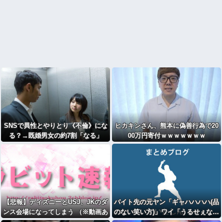
SNSで異性とやりとり《不倫》にな
ヒカキンさん、熊本に偽善行為で20
る？→既婚男女の約7割「なる」
00万円寄付ｗｗｗｗｗｗｗ
⇒！
【悲報】ディズニーとUSJ、JKのダ
バイト先の元ヤン「ギャハハハハ(品
ンス会場になってしまう （※動画あ
のない笑い方)」ワイ「うるせぇな…
り）
どうせFランだろ…」ﾎﾞｿﾎﾞｿ