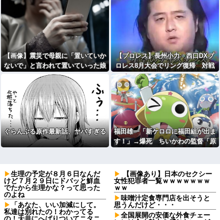
【画像】震災で母親に「置いていか
【プロレス】長州小力 西口DXプ
ないで」と言われて置いていった娘
ロレス8月大会でリング復帰 対戦
⇒！！
相手はクロちゃん 道交法違反の疑
いも不起訴に
ぐらんぶる原作最新話、ヤバすぎる
福田雄一「新ケロロに福田組が出ま
す！」→爆死 ちいかわの監督「原
作に忠実に」→爆売れ
生理の予定が８月６日なんだ
【画像あり】日本のセクシー
けど７月２９日にドバッと鮮血
女性犯罪者一覧ｗｗｗｗｗｗｗ
でたから生理かな？って思った
ｗｗ
のよね
味噌汁定食専門店を出そうと
「あなた、いい加減にして。
思うんだけど・・・
私達は別れたの！わかってる
全国展開の安価な外食チェー
の！天井にへばりついてニタニ