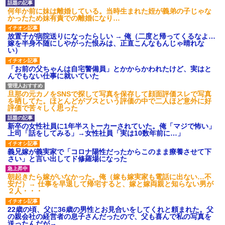
後続車にクラクションを鳴ら
何年か前に妹は離婚している。当時生まれた姪が義弟の子じゃな
され彼氏が逆切れ。「何クラク
かったため妹有責での離婚になり…
ション鳴らしてんだ！降りてこ
いよ！」と怒鳴りだし...
放置子が病院送りになったらしい → 俺（二度と帰ってくるなよ…
【衝撃】報酬100万円超の治験
嫁を半身不随にしやがった恨みは、正直こんなもんじゃ晴れな
募集がこちらｗｗｗｗｗ(※画像
い）
あり)
【ネット騒然】惨殺されたタ
「お前の父ちゃんは自宅警備員」とかからかわれたけど、実はと
ワマン頂き女子のこの動画、す
んでもない仕事に就いていた
げえええええｗｗｗｗｗｗｗｗ
ｗｗｗ
旦那の元カノをSNSで探して写真を保存して顔面評価スレで写真
【愕然】白のクラウン俺氏、
を晒してた。ほとんどがブスという評価の中で二人ほど意外に好
高速道路左車線を制限速度で走
評価で苦々しく思った
った結果wwwwwwwwwwww
百年の恋12-899 食べた量を
新卒の女性社員に1年半ストーカーされていた。俺「マジで怖い」
張り合ってくる
上司「話をしてみる」→女性社員「実は10数年前に…」
【悲報】佐藤輝明・・・２軍
でも盛大にやらかす←あまり悲
義兄嫁が義実家で「コロナ陽性だったからこのまま療養させて下
しませないでくれ
さい」と言い出してド修羅場になった
朝起きたら嫁がいなかった。俺（嫁も嫁実家も電話に出ない…不
安だ）→ 仕事を早退して帰宅すると、嫁と嫁両親と知らない男が
２人・・・
22歳の頃、父に36歳の男性とお見合いをしてくれと頼まれた。父
の親会社の経営者の息子さんだったので、父も喜んで私の写真を
送ったんだが→