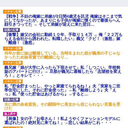
【戦争】不妊の俺嫁に弟嫁が2日間4歳児を託児 俺嫁はそこまで気
にしてなかったが、あまりにも子供が俺嫁に懐くので最後らへん
顔引きつってた → そして弟嫁が迎えに来た翌日…
【衝撃】嫁父の会社に勤続１０年、手取り１４万 → 俺「２２万も
らえる会社から誘われた。転職したい」義父「クビ！（激怒」嫁
「離婚！（激怒」
何年か前に妹は離婚している。当時生まれた姪が義弟の子じゃな
かったため妹有責での離婚になり…
義兄嫁「娘が大学に入ったら下宿させて」私「しつこい、学校斡
旋のアパートに行け」→ 旦那が義兄に通報したら「志望校を変え
ろ！」とキレて・・・
私『貯金貯まったし、やっと家建てられるね！』夫「実家を二世
帯住宅にした。それに貯金使った」→私『離婚しよう』夫「え
っ」私『使った貯金はあげるから』→すると…
夫に癌の余命宣告。その闘病中に長女から信じられない言葉を受
けた
【画像】女の子「お母さん！！私ようやくファッションモデルに
選ばれたの！絶対見に来てね！」→悲しい結果がこれ・・・