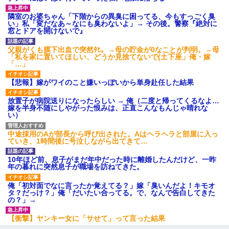
隣室のお婆ちゃん「下階からの異臭に困ってる、今もすっごく臭
い」私「変だなあ～なにも臭わないよ」→ その後。警察『絶対に
窓とドアを開けないで』
父親がくも膜下出血で突然ﾀﾋ。→母の貯金が0なことが判明。→母
「私を家に置いてほしい、どうか見捨てないで(土下座」俺・嫁
「…」
【悲報】嫁がワイのこと嫌いっぽいから単身赴任した結果
放置子が病院送りになったらしい → 俺（二度と帰ってくるなよ…
嫁を半身不随にしやがった恨みは、正直こんなもんじゃ晴れな
い）
中途採用のAが部長から呼び出された。Aはヘラヘラと部屋に入っ
ていき、1時間後に号泣しながら出てきて…
10年ほど前、息子がまだ年中だった時に離婚したんだけど、一昨
年の暮れに突然息子が職場を訪ねてきた。
俺「初対面でなに言ったか覚えてる？」嫁「臭いんだよ！キモオ
タ？だっけ？」俺「だいたい合ってる。で、なんで告白してきた
の？」→
【衝撃】ヤンキー女に「サせて」って言った結果