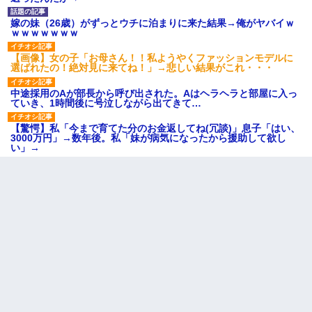
嫁の妹（26歳）がずっとウチに泊まりに来た結果→俺がヤバイｗ
ｗｗｗｗｗｗｗ
【画像】女の子「お母さん！！私ようやくファッションモデルに
選ばれたの！絶対見に来てね！」→悲しい結果がこれ・・・
中途採用のAが部長から呼び出された。Aはヘラヘラと部屋に入っ
ていき、1時間後に号泣しながら出てきて…
【驚愕】私「今まで育てた分のお金返してね(冗談)」息子「はい、
3000万円」→数年後。私「妹が病気になったから援助して欲し
い」→