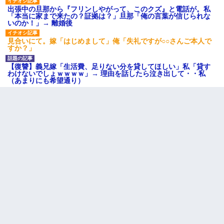
出張中の旦那から『フリンしやがって、このクズ』と電話が。私
「本当に家まで来たの？証拠は？」旦那「俺の言葉が信じられな
いのか！」→ 離婚後
見合いにて。嫁「はじめまして」俺「失礼ですが○○さんご本人で
すか？」
【復讐】義兄嫁「生活費、足りない分を貸してほしい」私「貸す
わけないでしょｗｗｗｗ」→ 理由を話したら泣き出して・・私
（あまりにも希望通り）