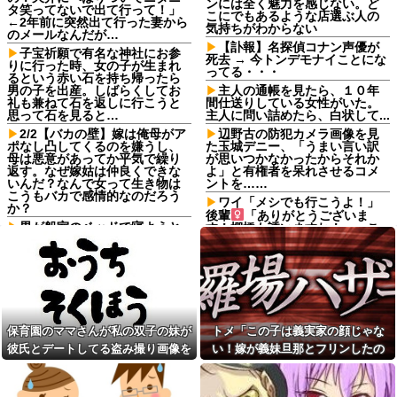
ンには全く魅力を感じない。ど
タ笑ってないで出て行って！」
こにでもあるような店選ぶ人の
←2年前に突然出て行った妻から
気持ちがわからない
のメールなんだが…
【訃報】名探偵コナン声優が
子宝祈願で有名な神社にお参
死去 → 今トンデモナイことにな
りに行った時、女の子が生まれ
ってる・・・
るという赤い石を持ち帰ったら
男の子を出産。しばらくしてお
主人の通帳を見たら、１０年
礼も兼ねて石を返しに行こうと
間仕送りしている女性がいた。
思って石を見ると…
主人に問い詰めたら、白状して...
2/2【バカの壁】嫁は俺母がア
辺野古の防犯カメラ画像を見
ポなし凸してくるのを嫌うし、
た玉城デニー、「うまい言い訳
母は悪意があってか平気で繰り
が思いつかなかったからそれか
返す。なぜ嫁姑は仲良くできな
よ」と有権者を呆れさせるコメ
いんだ？なんで女って生き物は
ントを……
こうもバカで感情的なのだろう
ワイ「メシでも行こうよ！」
か？
後輩
「ありがとうございま
男が船室のベッドで寝ようと
す！棚橋も誘いますね！」←こ
していた。…えっ？あなたは誰
れさあｗ
ですか？→ 見知らぬひとがいる
【画像あり】ディズニーの
んだが…
「おいなり巻（600円）」、卑猥
【復讐】 絶対に「植えてはい
すぎて賛否両論ｗｗｗｗｗ他
けない植物」を小学校に植えた
100均のレジで「白ありません
→20年経って見に行くと…
か？」と質問し、列をストップ
「！？」衝撃の光景が・・・
させてニヤニヤする迷惑サラリ
保育園のママさんが私の双子の妹が
トメ「この子は義実家の顔じゃな
管理会社「エレベーターホー
ーマン！並んでいる客の苛立ち
彼氏とデートしてる盗み撮り画像を
い！嫁が義妹旦那とフリンしたの
ルでは遊ばせないでください」
を楽しむ底意地の悪さに激怒
私「うちの子じゃないんですけ
見せて「あとはわかるよね？とりあ
よ！」私「DNA鑑定します？」義妹
コインランドリーで私物の乾
ど…」→まさかの展開になり…
燥機シートを「ご自由にどうぞ
えず5万を家に持ってきて」と脅し
旦那「もちろんです」→結果…
ソロキャンが趣味だけど、男
だろw」と勝手に盗もうとした