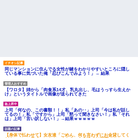
同じマンションに住んでる女性が鍵をわかりやすいところに隠し
ている事に気づいた俺「忍びこんでみよう！」→ 結果
【ワロタ】姉から「肉食系14才、乳丸出し、毛はうっすら生えか
け」というタイトルで画像が送られてきた
上司「何なの、この書類！！」私「あの‥」上司「今は私が話し
てるの！」私「ですから」上司「黙って聞きなさい！」私「それ
は」上司「言い訳しない！」→結果ｗｗｗｗｗ
【身体で払わせて】女友達「ごめん、何も言わずにお金貸してく