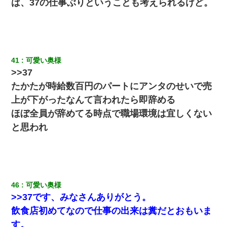
ば、37の仕事ぶりということも考えられるけど。
クラスで一人無口で誰とも話さない男子がいた。→修学旅行に来
なかったその男子に女子達がお土産を渡した。5分後…
わい(42)渋谷の夜のサービスで19の女の子にゴックンさせた結果
41
可愛い奥様
ｗｗｗｗｗｗｗｗ
>>37
たかたが時給数百円のパートにアンタのせいで売
【画像】女の子「お母さん！！私ようやくファッションモデルに
選ばれたの！絶対見に来てね！」→悲しい結果がこれ・・・
上が下がったなんて言われたら即辞める
ほぼ全員が辞めてる時点で職場環境は宜しくない
高1のとき男に襲われ、不妊の叔母に頼まれて出産。→叔母夫婦が
と思われ
養子縁組してアメリカに子供を連れ帰った。→9・11で叔母夫婦が
亡くなってしまい…
最近うちの庭に知らない男の人がしょっちゅう入ってくる。それ
を職場で愚痴ったら、同僚男性が怒鳴りつけてきた。
46
可愛い奥様
何年か前に妹は離婚している。当時生まれた姪が義弟の子じゃな
>>37です、みなさんありがとう。
かったため妹有責での離婚になり…
飲食店初めてなので仕事の出来は糞だとおもいま
す。