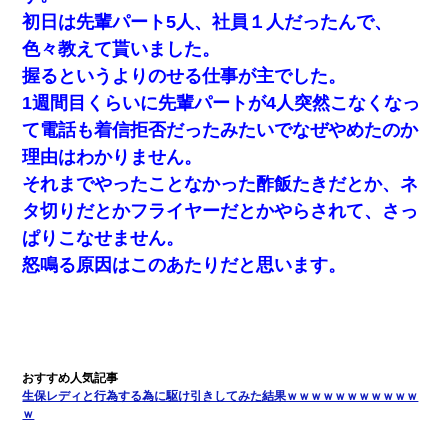
友人とふたりで山口に旅行した時の事。レンタカーを借りて山の
中の道を走っていたら、突然ガガッ！って音がして…
初日は先輩パート5人、社員１人だったんで、
色々教えて貰いました。
新卒の女性社員に1年半ストーカーされていた。俺「マジで怖い」
握るというよりのせる仕事が主でした。
上司「話をしてみる」→女性社員「実は10数年前に…」
1週間目くらいに先輩パートが4人突然こなくなっ
て電話も着信拒否だったみたいでなぜやめたのか
【悲報】お風呂で父親と姉が完全に行為してるんだが...
理由はわかりません。
それまでやったことなかった酢飯たきだとか、ネ
ワイ144kg彼女98kgデブカップル、1年間毎日行為しまくった結
果
タ切りだとかフライヤーだとかやらされて、さっ
ぱりこなせません。
全く親しくないママ友Aから突然「飲み会しよう」と誘われたがお
怒鳴る原因はこのあたりだと思います。
断りした。後日Aの企みを知ってゾッとするやら腹立つやら！
13歳娘が元嫁のところから逃げてきた。どう扱ったらいいのかわ
からない
妻と同居し始めたときから、よく妻が「どこかで音漏れしてな
生保レディと行為する為に駆け引きしてみた結果ｗｗｗｗｗｗｗｗｗｗｗ
い？音楽聞こえる」と言っていて…
ｗ