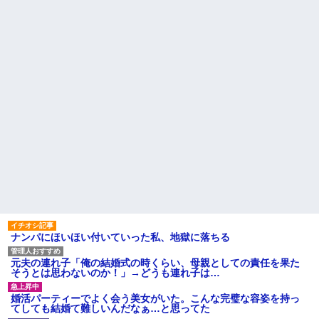
コレw」←こwれwはw w w w w
盆正月に夫の実家に長時間滞
w w w w w
在しなきゃいけないのが苦痛。
【画像】カリスマ美容師さ
私「貴方は私の実家を早々に退
ん、ココリコ田中みたいなチー
散する。私もそうしていいは
牛を大変身させた結果がこちらw
ず」夫「それは男だから許され
w w w w w w w w w w
ること。女は許されない」
【画像】令和最新版の宇垣美
同窓会で実験、「俺が青年実
里さん←こう言うのでいいんだ
業家だったら女の子はどういう
よが目一杯詰まってると話題にw
反応をするか」
w w w w w w w w
【切実】夫に無理と言われた
姉「下着に違和感がある！イ
私の7年の無視生活、その理由が
タズラしたでしょ！？」俺「し
コレｗｗｗ
てないよ」←姉が寝ている間に
44歳無職です。精神科に通院
イタズラしたと勘違いされてい
中で生活保護を受けてます。妻
るのだが・・・
に酷いことばかりしたので離婚
ハードオフに売っていた4万
されそうです。「働くから」
4000円のフィギュアがヤバすぎ
「心を入れ替えるから」と言っ
るｗｗｗｗｗｗ「こんな高い
ても信じてもらえません。助け
の？ｗｗ」「逆に超安い」
て
私「ちょっと、人の家の金庫
主な税金の成り立ちを調べて
触らないでよ！」キチママ『そ
みたよ
ナンパにほいほい付いていった私、地獄に落ちる
こに金庫があったから、開けて
みようとしただけ☆』義兄「泥
は出てけ！二度と来るな！」結
元夫の連れ子「俺の結婚式の時くらい、母親としての責任を果た
果・・・
そうとは思わないのか！」→どうも連れ子は…
私「初めて飲む味だけどなん
のお茶？」彼「ちっ！」私「」
婚活パーティーでよく会う美女がいた。こんな完璧な容姿を持っ
【GIF】JSのカンチョーワロ
てしても結婚て難しいんだなぁ…と思ってた
タ