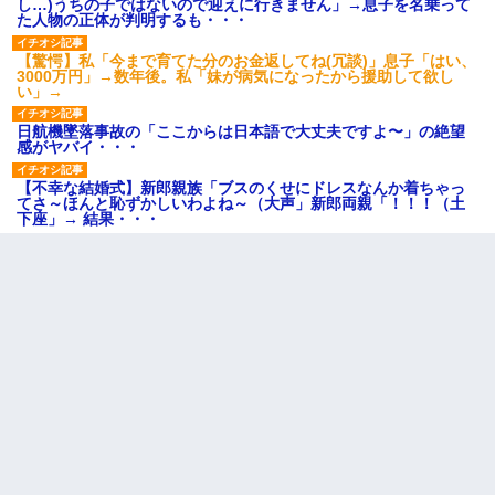
し…)うちの子ではないので迎えに行きません」→息子を名乗って
た人物の正体が判明するも・・・
【驚愕】私「今まで育てた分のお金返してね(冗談)」息子「はい、
3000万円」→数年後。私「妹が病気になったから援助して欲し
い」→
日航機墜落事故の「ここからは日本語で大丈夫ですよ〜」の絶望
感がヤバイ・・・
【不幸な結婚式】新郎親族「ブスのくせにドレスなんか着ちゃっ
てさ～ほんと恥ずかしいわよね～（大声」新郎両親「！！！（土
下座」→ 結果・・・