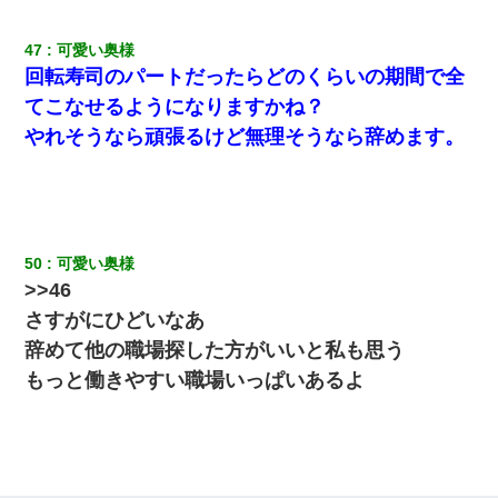
彼氏の家に泊まる事になり、ゲームで盛り上がってさぁ寝よう！
と電気を消すとミシッって音が…彼「ちょっと待ってて」→勢い
よくドアを開けるとなんと…
47
可愛い奥様
回転寿司のパートだったらどのくらいの期間で全
小学生の妹が20代の弟とチューしてるのに、見て見ぬふりの親を
てこなせるようになりますかね？
見てから実家を出た。それから15年、妹が弟の子を妊娠したらし
くもう堕胎できない月なんだと母から連絡がきた…｜生活｜ワロ
やれそうなら頑張るけど無理そうなら辞めます。
タあんてな
【考察】兄嫁急死の1年後、兄が引越すというので手伝いに行った
ら下着が入った引き出しの奥にとんでもないモノを見つけた
50
可愛い奥様
【GJ!】会社から帰宅中、広い駐車場にエンジンかけっ放しの車を
>>46
発見。しかも「ヒィ～」みたいな声も聞こえてきたので気になっ
て近寄ったら女の子がおっさんの下敷きになってた
さすがにひどいなあ
辞めて他の職場探した方がいいと私も思う
日航機墜落事故の「ここからは日本語で大丈夫ですよ〜」の絶望
もっと働きやすい職場いっぱいあるよ
感がヤバイ・・・
妹が嘘つきな元カレと寄りを戻してしまったという話をしていた
ら、旦那の顔が曇って雰囲気が一転。そそくさと話を切り上げて
いつもより早く寝付いてしまった…｜生活｜ワロタあんてな