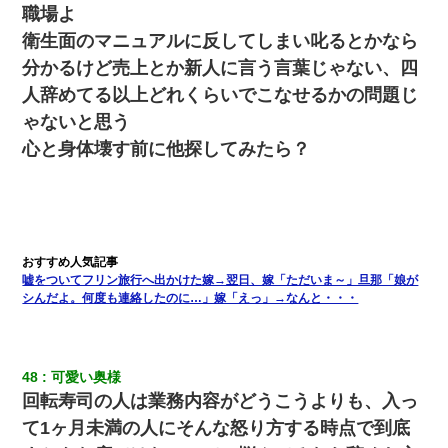
職場よ
衛生面のマニュアルに反してしまい叱るとかなら
分かるけど売上とか新人に言う言葉じゃない、四
人辞めてる以上どれくらいでこなせるかの問題じ
ゃないと思う
心と身体壊す前に他探してみたら？
嘘をついてフリン旅行へ出かけた嫁→翌日、嫁「ただいま～」旦那「娘が
シんだよ。何度も連絡したのに…」嫁「えっ」→なんと・・・
48
可愛い奥様
回転寿司の人は業務内容がどうこうよりも、入っ
て1ヶ月未満の人にそんな怒り方する時点で到底