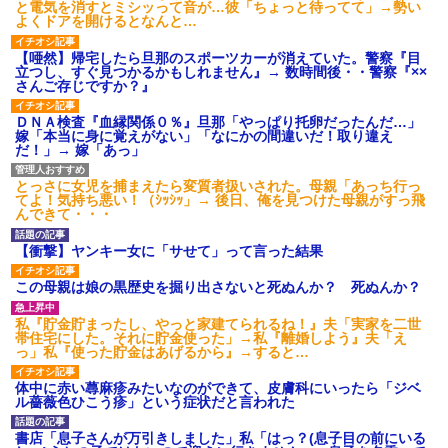
と電気を消すとミシッって音が…彼「ちょっと待ってて」→勢い
よくドアを開けるとなんと…
【唖然】帰宅したら旦那のスポーツカーが消えていた。警察『目
立つし、すぐ見つかるかもしれません』→ 数時間後・・警察『××
さんご存じですか？』
ＤＮＡ検査『血縁関係０％』旦那「やっぱり托卵だったんだ…」
嫁「本当に身に覚えがない」「なにかの間違いだ！取り違え
だ！」→ 嫁「あっ」
とっさに女児を捕まえたら変質者扱いされた。母親「あっち行っ
てよ！気持ち悪い！（ｼｯｼｯ」→ 後日、俺を見つけた母親がすっ飛
んできて・・・
【衝撃】ヤンキー女に「サせて」って言った結果
この母親は娘の黒歴史を掘り出さないと死ぬんか？ 死ぬんか？
私『貯金貯まったし、やっと家建てられるね！』夫「実家を二世
帯住宅にした。それに貯金使った」→私『離婚しよう』夫「え
っ」私『使った貯金はあげるから』→すると…
体中に赤い蕁麻疹みたいなのができて、皮膚科にいったら「ジベ
ル薔薇色ひこう疹」という症状だと言われた
書店「息子さんが万引きしました」私「はっ？(息子目の前にいる