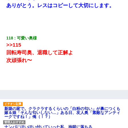
ありがとう。レスはコピーして大切にします。
118
可愛い奥様
>>115
回転寿司奥、退職して正解よ
次頑張れ〜
新築の家で。クラクラするくらいの「白粉の匂い」が鼻につくも
嫁＆娘「そんな匂いしない…」ある日、友人奥「素敵なアンティ
ークですね！」俺（！？）
ナンパにほいほい付いていった私、地獄に落ちる