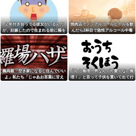
彼女「他の男性に誘われちゃ
く自宅の風呂に入れよ
った」俺「それ言って何がした
【正論】今の20代「タモリっ
いの？」→何度も試されるたび
ておもしろくないじゃん。笑っ
気持ちが冷めていって…
たことないんだけど、なにがす
【後編】俺の娘の結婚が破談
ごいの？」他
２年付き合ってる彼女がいるんだ
焼肉店でノンアルコールビールを飲
に。だが彼氏は「2000万の土
彼女と同棲初めたら家に物が5
が、妊娠したので生まれる前に籍を
んだら2杯目で急性アルコール中毒
地」を購入。こじれた二人は想
倍くらい増えてストレスヤバ
像以上の修羅場に
入れたいと言われた。俺は種がほぼ
になった。それで警察と保健所を巻
い。3LDKで余裕だろと思ってた
NTTから見に覚えのない請求
けど全部埋めやがった
無いはずなのに...
き込む騒ぎに…
書がきた。無視しようと思って
【悲報】警察に射殺された包
いたら、とんでもない事実が判
丁男、直前に母を亡くし精神的
明して…
ショックを受けていたと判明
【悲報】Z世代「なんでセルフ
里帰り出産した嫁が実家から
レジなのに自分で商品通さない
帰ってこないので離婚要求。す
といけないんだ」
義両親「空き家になるし住んでいい
「もう無理！男なんて可愛くない無
ると義父がブチギレた
祭りって謎だよな、誰が神輿
よ」私たち「じゃあお言葉に甘え
理！」と言って子供を置いて出て行
旦那の同僚女が旦那の元カ
担いでるの？屋台出店してる奴
ノ。なのにしょっちゅうペアで
て…」→引っ越した途端、予想外の
った息子嫁
らは誰の許可を得て商売してる
仕事してて遅くまで残業したり
の？
出来事が待っていて…
二人で出張に行ったり。なんで
お前ら急げ！怪しい外人みつ
「今度の出張は一人で行く」っ
けたら法務省にタレコミしてみ
て嘘つくのかな
ろ！意外と仕事するぞ？
38歳マザコン夫の誕生日に
【悲報】大卒初任給600万の時
「むしゅこたんおめでとう！」
代へ
と義実家を飾り付ける超過干渉
wwwwwwwwwwwwwwwwww
トメ！ご近所さんを招待してあ
w
げたら、38歳メタボ夫が登場し
て近所のおじいさんが大爆発す
【画像】タトゥーだらけの美
る事態に
人海鮮料理人、現る！！←コレ