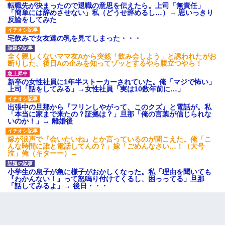
転職先が決まったので退職の意思を伝えたら。上司「無責任」
「簡単には辞めさせない」私（どうせ辞めるし…）→ 思いっきり
反論をしてみた
宅飲みで女友達の乳を見てしまった・・・
全く親しくないママ友Aから突然「飲み会しよう」と誘われたがお
断りした。後日Aの企みを知ってゾッとするやら腹立つやら！
新卒の女性社員に1年半ストーカーされていた。俺「マジで怖い」
上司「話をしてみる」→女性社員「実は10数年前に…」
出張中の旦那から『フリンしやがって、このクズ』と電話が。私
「本当に家まで来たの？証拠は？」旦那「俺の言葉が信じられな
いのか！」→ 離婚後
嫁が涙声で『会いたいね』とか言っているのが聞こえた。俺「こ
んな時間に誰と電話してんの？」嫁「ごめんなさい…！（大号
泣」俺（キターー）→
小学生の息子が急に様子がおかしくなった。私「理由を聞いても
『わかんない！』って怒鳴り付けてくるし、困っってる」旦那
「話してみるよ」→ 後日・・・