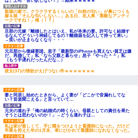
は」上司「言い訳しない！」→結果ｗｗｗｗｗ
新築の家で。クラクラするくらいの「白粉の匂い」が鼻につくも
嫁＆娘「そんな匂いしない…」ある日、友人奥「素敵なアンティ
ークですね！」俺（！？）
旦那の元嫁「離婚したとはいえ、私が本来の妻。許可なく結婚す
るなんてどういう神経してるの？離婚届を記入して持って来い」
→笑いが止まらなくなり・・・
元旦那から復縁要請。息子「最新型のiPhoneも買えない貧乏は嫌
だ、再婚して」私「なら父親と暮らせ」息子「やった＾＾」私
（もう手遅れだったんだな…）
彼女(37)の情欲がえげつない件ｗｗｗｗｗｗｗ
妻と同居し始めたときから、よく妻が「どこかで音漏れしてな
い？音楽聞こえる」と言っていて…
元夫の連れ子「俺の結婚式の時くらい、母親としての責任を果た
そうとは思わないのか！」→どうも連れ子は…
私は家が貧しくて、手に職をつけようと看護師になった。だけど
卒業を控えた年の1月末、車にひかれて看護師になれなくなった。