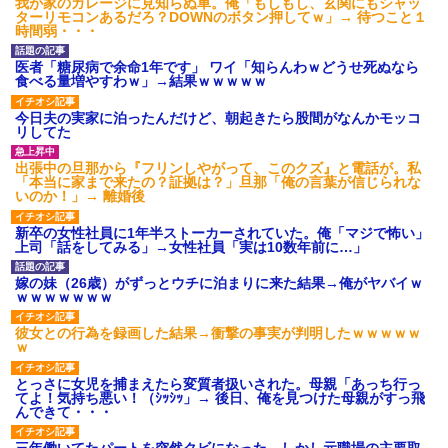
我が家のガレージに見知らぬ車。俺「もしもし、玄関にもシャッ
ターリモコンあるだろ？DOWNのボタン押してｗ」→ 待つこと１
時間弱・・・
医者「糖尿病で余命1年です」 ワイ「知らんわｗどうせ死ぬなら
食べる量増やすわｗ」→結果ｗｗｗｗｗ
今日夫の実家に泊ったんだけど、朝起きたら股間がなんかモッコ
リしてた
出張中の旦那から『フリンしやがって、このクズ』と電話が。私
「本当に家まで来たの？証拠は？」旦那「俺の言葉が信じられな
いのか！」→ 離婚後
新卒の女性社員に1年半ストーカーされていた。俺「マジで怖い」
上司「話をしてみる」→女性社員「実は10数年前に…」
嫁の妹（26歳）がずっとウチに泊まりに来た結果→俺がヤバイｗ
ｗｗｗｗｗｗｗ
彼女との行為を録画した結果→衝撃の事実が判明したｗｗｗｗｗ
ｗ
とっさに女児を捕まえたら変質者扱いされた。母親「あっち行っ
てよ！気持ち悪い！（ｼｯｼｯ」→ 後日、俺を見つけた母親がすっ飛
んできて・・・