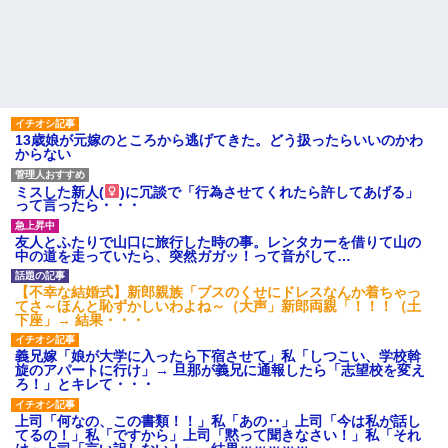
13歳娘が元嫁のところから逃げてきた。どう扱ったらいいのかわ
からない
ミスした新人(
)に冗談で「行為させてくれたら許してあげる」
って言ったら・・・
友人とふたりで山口に旅行した時の事。レンタカーを借りて山の
中の道を走っていたら、突然ガガッ！って音がして…
【不幸な結婚式】新郎親族「ブスのくせにドレスなんか着ちゃっ
てさ～ほんと恥ずかしいわよね～（大声」新郎両親「！！！（土
下座」→ 結果・・・
義兄嫁「娘が大学に入ったら下宿させて」私「しつこい、学校斡
旋のアパートに行け」→ 旦那が義兄に通報したら「志望校を変え
ろ！」とキレて・・・
上司「何なの、この書類！！」私「あの‥」上司「今は私が話し
てるの！」私「ですから」上司「黙って聞きなさい！」私「それ