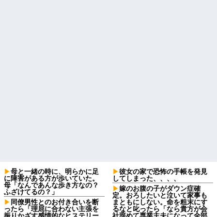
母と一緒の時に、明らかに足
彼女の家で恐怖の手帳を発見
に障害がある方が歩いていた。
してしまった、、、、
母「なんであんな歩き方なの？
嫁のお腹の子がダウン症確
ふざけてるの？」
定。おろしたいと泣いて家事も
同僚男性とのお付き合いを断
まともにしない。命を粗末にす
ったら「理屈に合わない主張を
るなと叱ったら「なら貴方が会
振りかざす感情的なヒステリー
社辞めて専業主夫になって全部