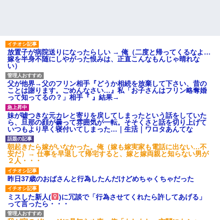
放置子が病院送りになったらしい → 俺（二度と帰ってくるなよ…
嫁を半身不随にしやがった恨みは、正直こんなもんじゃ晴れな
い）
父が他界→父のフリン相手『どうか相続を放棄して下さい、昔の
ことは謝ります。ごめんなさい…』私「お子さんはフリン略奪婚
って知ってるの？」相手『 』結果→
妹が嘘つきな元カレと寄りを戻してしまったという話をしていた
ら、旦那の顔が曇って雰囲気が一転。そそくさと話を切り上げて
いつもより早く寝付いてしまった…｜生活｜ワロタあんてな
朝起きたら嫁がいなかった。俺（嫁も嫁実家も電話に出ない…不
安だ）→ 仕事を早退して帰宅すると、嫁と嫁両親と知らない男が
２人・・・
昨日37歳のおばさんと行為したんだけどめちゃくちゃだった
ミスした新人(
)に冗談で「行為させてくれたら許してあげる」
って言ったら・・・