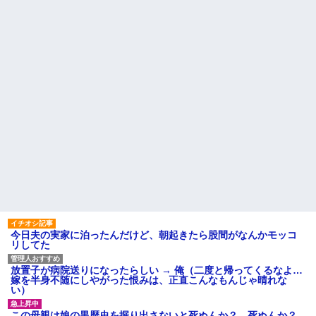
はセクシー過ぎてワイらにブッ
休んだ翌日、先輩パートに申
刺さりまくりw w w w w w w w
し送りあるかと確認したらいき
w
なりキレられた。このパートの
性格悪くないか？
【悲報】 「ゴールド免許で
す」←運が良かっただけかペー
【速報】専門家「イオンモー
パードライバーという事実ｗｗ
ル熊本の爆心地に”こんなも
ｗ
の”があったんだけど…」
ハードオフに売っていた4万
24歳の嫁に性的な魅力を感じ
4000円のフィギュアがヤバすぎ
なくなったので離婚したい件
るｗｗｗｗｗｗ「こんな高い
主な税金の成り立ちを調べて
の？ｗｗ」「逆に超安い」
みたよ
私「ちょっと、人の家の金庫
触らないでよ！」キチママ『そ
こに金庫があったから、開けて
みようとしただけ☆』義兄「泥
は出てけ！二度と来るな！」結
果・・・
私「初めて飲む味だけどなん
のお茶？」彼「ちっ！」私「」
【GIF】JSのカンチョーワロ
タ
今日夫の実家に泊ったんだけど、朝起きたら股間がなんかモッコ
後続車にクラクションを鳴ら
リしてた
され彼氏が逆切れ。「何クラク
ション鳴らしてんだ！降りてこ
いよ！」と怒鳴りだし...
放置子が病院送りになったらしい → 俺（二度と帰ってくるなよ…
嫁を半身不随にしやがった恨みは、正直こんなもんじゃ晴れな
【衝撃】報酬100万円超の治験
い）
募集がこちらｗｗｗｗｗ(※画像
あり)
この母親は娘の黒歴史を掘り出さないと死ぬんか？ 死ぬんか？