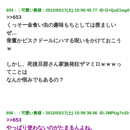
654
：
可愛い奥様
：
2012/03/17(土) 15:50:45.77 
 ID:
G+QuE1wg0
旦那の元カノをSNSで探して写真を保存して顔面評価スレで写真
を晒してた。ほとんどがブスという評価の中で二人ほど意外に好
>>653
評価で苦々しく思った
くっそー金食い虫の趣味もちとしては羨ましい
ぜ…
体中に赤い蕁麻疹みたいなのができて、皮膚科にいったら「ジベ
ル薔薇色ひこう疹」という症状だと言われた
骨董かビスクドールにハマる呪いをかけておこう
ｗ
デパートの外商『私さんだと名乗る女が、ツケで宝石を買おうと
していて…』私「！？」→ 翌日。ママ友たちの様子が微妙におか
しくなり・・・
しかし、死後旦那さん家族発狂ザマミロｗｗｗっ
てことは
22歳の頃、父に36歳の男性とお見合いをしてくれと頼まれた。父
なんか恨みでもあるの？
の親会社の経営者の息子さんだったので、父も喜んで私の写真を
送ったんだが→
３２歳俺「ずっと好きでした！！付き合って下さい！」 ２５歳
彼女「うん！！絶対幸せになろうね！！！！」 → ７年後ｗｗ
ｗｗｗ
656
：
可愛い奥様
：
2012/03/17(土) 15:58:38.06 
 ID:
JWPUg7n20
>>653
クラスで一人無口で誰とも話さない男子がいた。→修学旅行に来
やっぱり使わないのがたまるんよね。
なかったその男子に女子達がお土産を渡した。5分後…