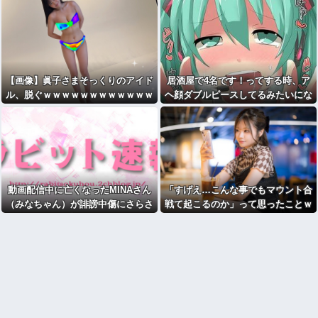
【画像】眞子さまそっくりのアイド
居酒屋で4名です！ってする時、ア
ル、脱ぐｗｗｗｗｗｗｗｗｗｗｗｗ
ヘ顔ダブルピースしてるみたいにな
るの恥ずかしいんやが
動画配信中に亡くなったMINAさん
「すげえ…こんな事でもマウント合
（みなちゃん）が誹謗中傷にさらさ
戦て起こるのか」って思ったことｗ
れた経緯がこちら…
ｗｗｗｗ