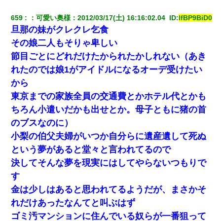
てよ！気持ち悪い！（ｼｯｼｯ」→ 後日、俺を見つけた母親がすっ飛
んできて・・・
659
：
可愛い奥様
：
2012/03/17(土) 16:16:02.04 
 ID:
lfBP9BiD0
旦那の妹がクレクレ乞食
医者「糖尿病で余命1年です」 ワイ「知らんわｗどうせ死ぬなら
食べる量増やすわｗ」→結果ｗｗｗｗｗ
その娘二人もそりゃ卑しい
節目ごとにどれだけたかられたかしれない（あき
【復讐】義兄嫁「生活費、足りない分を貸してほしい」私「貸す
れたのでは娘1がアイドルになるオーデ受けたい
わけないでしょｗｗｗｗ」→ 理由を話したら泣き出して・・私
（あまりにも希望通り）
から
東京までの家族全員の交通費とかホテル代とかも
【悲報】姉と入浴中に大きくなってしまった結果ｗｗｗｗｗｗｗ
ちろん小遣いだかも出せとか。母子ともに猪の首
ｗ
のブスなのに）
小梨の伯父夫婦がいつか自分らに遺産遺して死ぬ
【考察】兄嫁急死の1年後、兄が引越すというので手伝いに行った
ら下着が入った引き出しの奥にとんでもないモノを見つけた
という夢があると堂々と言われてるので
決してそんな夢を現実にはしてやらないつもりで
友人とふたりで山口に旅行した時の事。レンタカーを借りて山の
す
中の道を走っていたら、突然ガガッ！って音がして…
金は少しはあると思われてるようだが、まさかそ
れだけあったなんてと叫ぶはず
テレワーク上司「会議中はカメラ付けろ！」女社員「え、事前連
絡無しは無理」上司「いいから付けろ！」→
ゴミ汚マンションに住んでいる奴らが一番狙って