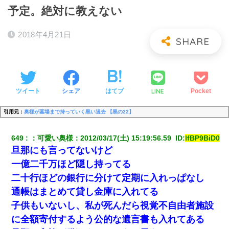
予定。絶対に教えない
2018年4月21日
LINE
ツイート
シェア
はてブ
Pocket
引用元：
奥様が墓場まで持っていく黒い過去 【黒の22】
649
：
可愛い奥様
：
2012/03/17(土) 15:19:56.59 
 ID:
lfBP9BiD0
旦那にも言ってないけど
一億二千万ほど隠し持ってる
二十行ほどの銀行に分けて定期に入れっぱなし
通帳はまとめて貸し金庫に入れてる
子供もいないし、私が死んだら視覚不自由者施設
に全額寄付するよう公的な遺言書も入れてある