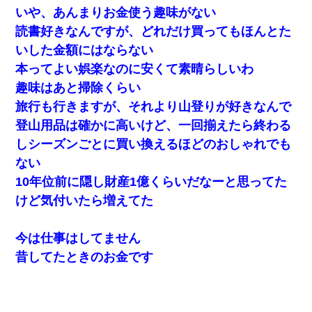
「…」
いや、あんまりお金使う趣味がない
読書好きなんですが、どれだけ買ってもほんとた
彼女にプロポーズしてOK貰った俺、告げられた結婚条件にブチ切
いした金額にはならない
れて無事婚約破棄・・・
本ってよい娯楽なのに安くて素晴らしいわ
趣味はあと掃除くらい
昨日37歳のおばさんと行為したんだけどめちゃくちゃだった
旅行も行きますが、それより山登りが好きなんで
登山用品は確かに高いけど、一回揃えたら終わる
近所のお寺に住み込みで手伝いしてる知的障害のオッサンがい
た。ある日、オッサンが火かき棒を持って顔を真っ赤にしながら
しシーズンごとに買い換えるほどのおしゃれでも
走り回っていて…
ない
10年位前に隠し財産1億くらいだなーと思ってた
書店「息子さんが万引きしました」私「はっ？(息子目の前にいる
し…)うちの子ではないので迎えに行きません」→息子を名乗って
けど気付いたら増えてた
た人物の正体が判明するも・・・
今は仕事はしてません
9月に付き合い始めたけどこの、この人と結婚はないわと判断して
別れた。その元彼が交通事故で重体になっているらしく…
昔してたときのお金です
新築の家で。クラクラするくらいの「白粉の匂い」が鼻につくも
嫁＆娘「そんな匂いしない…」ある日、友人奥「素敵なアンティ
ークですね！」俺（！？）