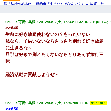
私「結婚やめるわ」 婚約者「え？なんでなんで？」 → 放置した
結果…｜生活｜ワロタあんてな
最近うちの庭に知らない男の人がしょっちゅう入ってくる。それ
650
：
可愛い奥様
：
2012/03/17(土) 15:33:11.32 
 ID:
G+QuE1wg0
を職場で愚痴ったら、同僚男性が怒鳴りつけてきた。
>>649
生前に好き放題使わないの？もったいない
中途採用のAが部長から呼び出された。Aはヘラヘラと部屋に入っ
ていき、1時間後に号泣しながら出てきて…
私なら、子供いないならさっさと別れて好き放題
に生きるな～
彼氏の家に泊まる事になり、ゲームで盛り上がってさぁ寝よう！
旦那は好きで別れたくないならとりあえず旅行三
と電気を消すとミシッって音が…彼「ちょっと待ってて」→勢い
よくドアを開けるとなんと…
昧
婚活パーティーでよく会う美女がいた。こんな完璧な容姿を持っ
経済活動に貢献しようぜ～
てしても結婚て難しいんだなぁ…と思ってた
【報告者がキチ】嫁「妊娠した」俺『それじゃあ皆に祝ってもら
おう』友人達を家に連れ帰ってホームパーティー→俺『皆に祝え
てもらえて良かったな！』→
653
：
可愛い奥様
：
2012/03/17(土) 15:47:59.11 
 ID:
lfBP9BiD0
>>650
友人「酒の勢いで女先輩をホテルに連れ込んだｗｗｗｗｗ」俺