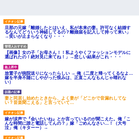
旦那の元嫁「離婚したとはいえ、私が本来の妻。許可なく結婚す
るなんてどういう神経してるの？離婚届を記入して持って来い」
→笑いが止まらなくなり・・・
【画像】女の子「お母さん！！私ようやくファッションモデルに
選ばれたの！絶対見に来てね！」→悲しい結果がこれ・・・
放置子が病院送りになったらしい → 俺（二度と帰ってくるなよ…
嫁を半身不随にしやがった恨みは、正直こんなもんじゃ晴れな
い）
妻と同居し始めたときから、よく妻が「どこかで音漏れしてな
い？音楽聞こえる」と言っていて…
嫁が涙声で『会いたいね』とか言っているのが聞こえた。俺「こ
んな時間に誰と電話してんの？」嫁「ごめんなさい…！（大号
泣」俺（キターー）→