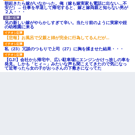
朝起きたら嫁がいなかった。俺（嫁も嫁実家も電話に出ない…不
安だ）→ 仕事を早退して帰宅すると、嫁と嫁両親と知らない男が
２人・・・
兄の新しい嫁がやらかしすぎて辛い。当たり前のように実家や姪
の幼稚園に来る
【悲報】お風呂で父親と姉が完全に行為してるんだが...
私（23）冗談のつもりで上司（27）に胸を揉ませた結果・・・
【GJ!】会社から帰宅中、広い駐車場にエンジンかけっ放しの車を
発見。しかも「ヒィ～」みたいな声も聞こえてきたので気になっ
て近寄ったら女の子がおっさんの下敷きになってた