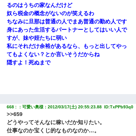
るのはうちの家なんだけど
ワイ144kg彼女98kgデブカップル、1年間毎日行為しまくった結
奴ら税金の概念がないのが笑えるわ
果
ちなみに旦那は普通の人でまあ普通の勤め人です
身にあった生活するパートナーとしてはいい人で
32歳ワイ、34歳の可愛い女と付き合うも現実を知ってしまい無事
死亡・・・
すが、妹や姪たちに弱い
私にそれだけ余裕があるなら、もっと出してやっ
彼女との行為を録画した結果→衝撃の事実が判明したｗｗｗｗｗ
てもよくない？とか言いそうだからね
ｗ
隠すよ！死ぬまで
元旦那から復縁要請。息子「最新型のiPhoneも買えない貧乏は嫌
だ、再婚して」私「なら父親と暮らせ」息子「やった＾＾」私
（もう手遅れだったんだな…）
668
：
可愛い奥様
：
2012/03/17(土) 20:55:23.88 
 ID:
TxPPb93q0
>>659
どうやってそんなに稼いだか知りたい。
仕事なのか宝くじ的なものなのか…。