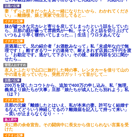
【ネット騒然】惨殺されたタ
ワマン頂き女子のこの動画、す
げえええええｗｗｗｗｗｗｗｗ
妻「ずっと好きだった人と一緒になりたいから、わかれてくださ
ｗｗｗ
い」→離婚後、娘と実家で生活してると…
【愕然】白のクラウン俺氏、
高速道路左車線を制限速度で走
妹が嘘つきな元カレと寄りを戻してしまったという話をしていた
った結果wwwwwwwwwwww
ら、旦那の顔が曇って雰囲気が一転。そそくさと話を切り上げて
いつもより早く寝付いてしまった…｜生活｜ワロタあんてな
百年の恋12-899 食べた量を
張り合ってくる
居酒屋にて。兄の紹介者「お酒飲みなって」私「未成年なので無
【悲報】佐藤輝明・・・２軍
理です！」酷すぎるワードの連発で、耐えきれず店員に5千円を渡
でも盛大にやらかす←あまり悲
し「お勘定です。逃がして下さい」その後、録音内容を父に聞か
しませないでくれ
せたら...
友人とふたりで山口に旅行した時の事。レンタカーを借りて山の
中の道を走っていたら、突然ガガッ！って音がして…
200万を貸したコウトから、追加で400万の申し込み、私「無理。
義弟より娘たちが大事」旦那「娘たちが成人したら別れよう」私
（は？）
旦那の元嫁「離婚したとはいえ、私が本来の妻。許可なく結婚す
るなんてどういう神経してるの？離婚届を記入して持って来い」
→笑いが止まらなくなり・・・
夫に癌の余命宣告。その闘病中に長女から信じられない言葉を受
けた