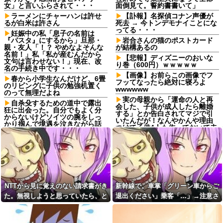
女」と言いふらされて・・・
面倒見て。誓約書書いて」
ラーメンにチャーハンは許せ
【訃報】名探偵コナン声優が
るが白米は許さん
死去 → 今トンデモナイことにな
ってる・・・
妊娠中の私「息子の名前は
『パスタ』にするから」旦那・
岩合さんの猫のポストカード
親・友人「！？ やめなよそんな
が結構あるの
名前！」私「私が産むんだから
【悲報】ディズニーのおいな
文句は言わせない！」現在、改
り巻（600円）ｗｗｗｗｗ
名の手続き中です・・・
【画像】お前らこの画像でフ
春から小学生なんだけど、6畳
フッてなったら絶対に寝ろよ
のリビングに子供の勉強机置く
wwwwww
のって無理だよね
実の母親から「運命の人と再
自杀殳するための道中で露出
会した、子供が成人したら離婚
狂に出会った。自分でもよく分
する」とか告白されてマジで引
からないけどソイツの腕をしっ
いたんだが！なんやかんや理由
かり掴んで境遇を泣きながら話
つけて子供4人も作っておいて未
した。すると露出狂は…
成年の子供に言う話かよ！
コトメ「あなたには無理でし
【衝撃画像】有名セクシー女
ょ？」私「できますけど？」→
優さん、整形手術に大失敗して
何も知らない前提で話しかけて
撮影不能に⇒！！
くるコトメが止まらず…
取引先の接待で彼氏が突然
彼氏から突然振られた。理由
「ミスタァァアァァァァアアア
を聞くと「生ハムチーズクレー
アァァ、ムンラァァァイ！」
NTTから見に覚えのない請求書がき
新幹線で。車掌「グリーン車からご
プ食べたから」と言われて…
切迫流産で自宅安静の私…な
た。無視しようと思っていたら、と
退出ください」乗客「…」→注意さ
転勤がなくて家から近くて仕
のに義弟が「シャワー貸して」
事も楽そうだけど一人暮らしす
んでもない事実が判明して…
れても動かない乗客を見ていたら、
「泊めて」と嫌がらせレベルの
るチャンスを逃してずっと実家
連続突撃！夫経由で断ると私に
その直後まさかの展開に…
暮らしになりそう
直接LINEしてきて絶句←大人し