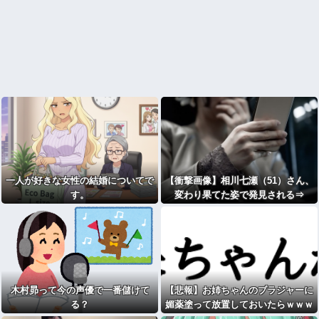
一人が好きな女性の結婚についてで
【衝撃画像】相川七瀬（51）さん、
す。
変わり果てた姿で発見される⇒
木村昴って今の声優で一番儲けて
【悲報】お姉ちゃんのブラジャーに
る？
媚薬塗って放置しておいたらｗｗｗ
ｗｗｗｗｗｗｗwwww