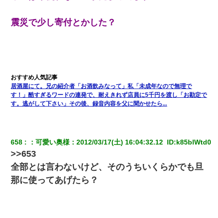
震災で少し寄付とかした？
我が家のガレージに見知らぬ車。俺「もしもし、玄関にもシャッ
ターリモコンあるだろ？DOWNのボタン押してｗ」→ 待つこと１
時間弱・・・
私『貯金貯まったし、やっと家建てられるね！』夫「実家を二世
帯住宅にした。それに貯金使った」→私『離婚しよう』夫「え
っ」私『使った貯金はあげるから』→すると…
居酒屋にて。兄の紹介者「お酒飲みなって」私「未成年なので無理で
す！」酷すぎるワードの連発で、耐えきれず店員に5千円を渡し「お勘定で
【クズ】昔、兄がお見合いして「ブスすぎｗｗｗ」と断った女性
す。逃がして下さい」その後、録音内容を父に聞かせたら...
が、兄の同級生と結婚。それを知った兄は荒れ狂い、｢嫁さん、俺
のお古ですが気分はどう？」とメールを送った→
夫の友達がBBQを定期的に開催して夫婦で参加してたんだけど、
658
：
可愛い奥様
：
2012/03/17(土) 16:04:32.12 
 ID:
k85blWtd0
女性側のリーダーみたいな人に「BBQは友達とやりなよ！」と言
>>653
われて…
全部とは言わないけど、そのうちいくらかでも旦
那に使ってあげたら？
【まぬけ】夫「離婚だ！」私「わかった。で？」夫「慰謝料
だ！」私「いいけど弁護士通して。私も請求する」夫「」
とっさに女児を捕まえたら変質者扱いされた。母親「あっち行っ