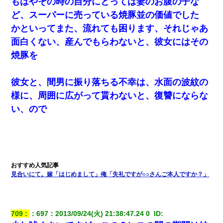
もはやその時の自分にとっては妻のお腹の子な
ど、スーパーに売っている焼豚並の価値でした
かといってまた、流れても困ります、それじゃあ
面白くない、産んでもらわないと、彼女にはその
焼豚を
彼女と、間男に振り落ちる不幸は、水面の波紋の
様に、周囲に広がって貰わないと、復讐にならな
い、ので
見合いにて。嫁「はじめまして」俺「失礼ですが○○さんご本人ですか？」
709
：
697
：
2013/09/24(火) 21:38:47.24 0 
 ID: