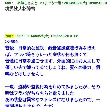
699
：
名無しさんといつまでも一緒
：
2013/09/24(火) 10:00:41.19
境界性人格障害
私（23）冗談のつもりで上司（27）に胸を揉ませた結果・・・
友人「酒の勢いで女先輩をホテルに連れ込んだｗｗｗｗｗ」俺
「…」
700
：
697
：
2013/09/24(火) 11:06:52.25 0 
 ID:
妻が亡くなったんだけど正直ガチで嬉しい
>>699
普段、日常的な監視、録音盗撮盗聴行為を行え
私が遺産を相続。→それを知った義両親が「旅行代金を出せ！」
「リフォーム費用を負担しろ！」「金の管理は私達がする！」と
ば、フラバ等そういった症状が何も無くて
浅ましくも集りにきた。
普通に日常を過ごせます。外面的にはお人よしで
優しい夫で通ってるでしょうね、妻への暴力、恫
「お前の父ちゃんは自宅警備員」とかからかわれたけど、実はと
んでもない仕事に就いていた
喝などはしませんし
元夫の連れ子「俺の結婚式の時くらい、母親としての責任を果た
一度、盗聴や監視行為を止めてみましたが、その
そうとは思わないのか！」→どうも連れ子は…
時はフラバがちらちらと走りました
あの状態は異常なストレスになりましたので、一
童貞俺、宅飲みした女友達2人を家に泊めた結果ｗｗｗｗｗｗ
週間持ちませんでしたが