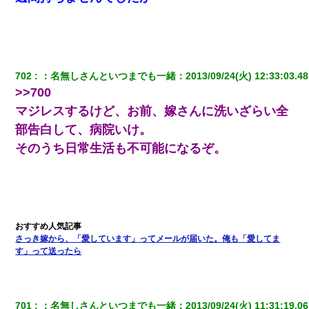
宅飲みで女友達の乳を見てしまった・・・
彼女にプロポーズしてOK貰った俺、告げられた結婚条件にブチ切
れて無事婚約破棄・・・
702
：
名無しさんといつまでも一緒
：
2013/09/24(火) 12:33:03.48
>>700
クラスで一人無口で誰とも話さない男子がいた。→修学旅行に来
なかったその男子に女子達がお土産を渡した。5分後…
マジレスするけど、お前、嫁さんに洗いざらい全
部告白して、病院いけ。
我が家のガレージに見知らぬ車。俺「もしもし、玄関にもシャッ
そのうち日常生活も不可能になるぞ。
ターリモコンあるだろ？DOWNのボタン押してｗ」→ 待つこと１
時間弱・・・
居酒屋にて。兄の紹介者「お酒飲みなって」私「未成年なので無
理です！」酷すぎるワードの連発で、耐えきれず店員に5千円を渡
し「お勘定です。逃がして下さい」その後、録音内容を父に聞か
せたら...
さっき嫁から、「愛しています」ってメールが届いた。俺も「愛してま
す」って送ったら
10年ほど前、息子がまだ年中だった時に離婚したんだけど、一昨
年の暮れに突然息子が職場を訪ねてきた。
701
：
名無しさんといつまでも一緒
：
2013/09/24(火) 11:31:19.06