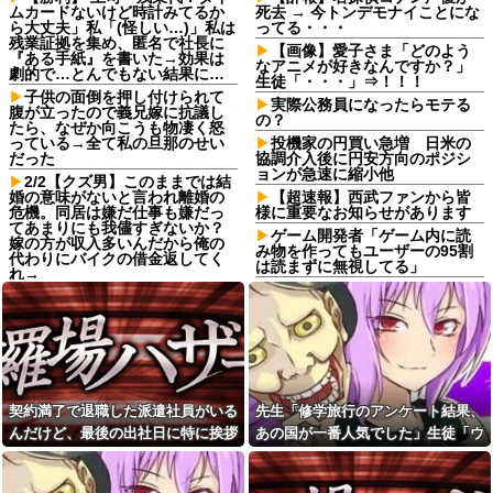
ムカードないけど時計みてるか
死去 → 今トンデモナイことにな
ら大丈夫」私「(怪しい…)」私は
ってる・・・
残業証拠を集め、匿名で社長に
【画像】愛子さま「どのよう
『ある手紙』を書いた→効果は
なアニメが好きなんですか？」
劇的で…とんでもない結果に…
生徒「・・・」⇒！！！
子供の面倒を押し付けられて
実際公務員になったらモテる
腹が立ったので義兄嫁に抗議し
の？
たら、なぜか向こうも物凄く怒
っている→全て私の旦那のせい
投機家の円買い急増 日米の
だった
協調介入後に円安方向のポジシ
ョンが急速に縮小他
2/2【クズ男】このままでは結
婚の意味がないと言われ離婚の
【超速報】西武ファンから皆
危機。同居は嫌だ仕事も嫌だっ
様に重要なお知らせがあります
てあまりにも我儘すぎないか？
ゲーム開発者「ゲーム内に読
嫁の方が収入多いんだから俺の
み物を作ってもユーザーの95割
代わりにバイクの借金返してく
は読まずに無視してる」
れ→
彼氏の家に遊びに行ったら彼
彼女と紫陽花見に行ったらス
母が大皿から唐揚げを素手でつ
ニーカーを履いてきてた。普通
まんでひとくちかじり、残りを
かわいいぺたんこ靴とかじゃな
大皿へ戻した。私目が点。あり
いの？コーヒーや手作り菓子も
えないと彼氏に言ったら彼氏激
持ってこないしさぁ…
おこ
転校生と仲良くなってその子
娘の下着をチェックして職場
の家に遊びに行ったら私が小さ
に暴露する狂気の母親！娘の彼
契約満了で退職した派遣社員がいる
先生「修学旅行のアンケート結果、
い頃に撮った写真があった
氏を呪い「洗濯物のパンツ見て
んだけど、最後の出社日に特に挨拶
あの国が一番人気でした」生徒「ウ
予約していた美容室が臨時休
性生活を察して泣きたい」と周
業。連絡くれてもいいのに
囲に暴露していて気持ち悪すぎ
も菓子折りもなにもなく...
ソだ！沖縄や北海道が人気だっ
た
小６娘が家のこと何もしてく
た！」→トンデモナイことに・・・
れてなくて動画ばかり見てる。
高校の夏休みに両親いない日