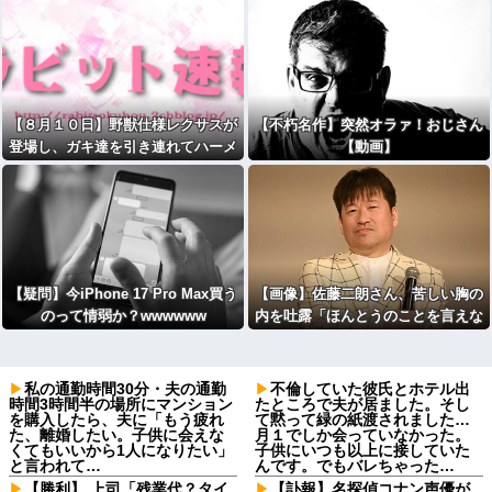
【８月１０日】野獣仕様レクサスが
【不朽名作】突然オラァ！おじさん
登場し、ガキ達を引き連れてハーメ
【動画】
ルンの笛吹き状態となる （※動画あ
り）
【疑問】今iPhone 17 Pro Max買う
【画像】佐藤二朗さん、苦しい胸の
のって情弱か？wwwwww
内を吐露「ほんとうのことを言えな
くて悔しい」
私の通勤時間30分・夫の通勤
不倫していた彼氏とホテル出
時間3時間半の場所にマンション
たところで夫が居ました。そし
を購入したら、夫に「もう疲れ
て黙って緑の紙渡されました…
た、離婚したい。子供に会えな
月１でしか会っていなかった。
くてもいいから1人になりたい」
子供にいつも以上に接していた
と言われて…
んです。でもバレちゃった…
【勝利】 上司「残業代？タイ
【訃報】名探偵コナン声優が