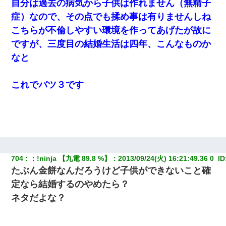
自分は過去の病気から子供は作れません（無精子
13歳娘が元嫁のところから逃げてきた。どう扱ったらいいのかわ
からない
症）なので、その点でも揉め事は有りませんしね
こちらが不倫しやすい環境を作ってあげたが故に
夫の友達がBBQを定期的に開催して夫婦で参加してたんだけど、
ですが、三度目の結婚生活は四年、こんなものか
女性側のリーダーみたいな人に「BBQは友達とやりなよ！」と言
われて…
なと
【衝撃】女友達から行為中に告白されてOKした結果
これでバツ３です
男だけどリベンジポノレノの被害者になって未だに人生が立ち直
せない
私は家が貧しくて、手に職をつけようと看護師になった。だけど
卒業を控えた年の1月末、車にひかれて看護師になれなくなった。
704
：
!ninja 【九電 89.8 %】
：
2013/09/24(火) 16:21:49.36 0 
 ID
たぶん金餅なんだろうけど子供ができないこと確
ずっとニートだと思ってた同居の義弟が投資で旦那より稼いでる
とか知らなかった…
定なら結婚するのやめたら？
ネタだよな？
妻と同居し始めたときから、よく妻が「どこかで音漏れしてな
い？音楽聞こえる」と言っていて…