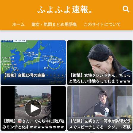
ふよふよ速報。
ホーム
鬼女・気団まとめ用語集
このサイトについて
【画像】台風15号の進路・・・・・
【衝撃】女性タレントさん、ちょっ
と恐ろしい体験をしてしまうｗｗｗ
ｗｗ (※画像あり)
【朗報】
さん、でんちゃに飛び込
【悲報】左翼さん「高市が防弾ガラ
みミンチと化すｗｗｗｗｗｗｗｗｗ
スでスピーチしてる クソ」→石破
ｗ
もしていた