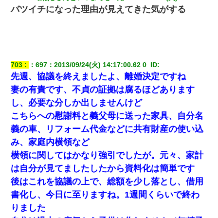
私「結婚やめるわ」 婚約者「え？なんでなんで？」 → 放置した
バツイチになった理由が見えてきた気がする
結果…｜生活｜ワロタあんてな
朝起きたら嫁がいなかった。俺（嫁も嫁実家も電話に出ない…不
安だ）→ 仕事を早退して帰宅すると、嫁と嫁両親と知らない男が
２人・・・
703
：
697
：
2013/09/24(火) 14:17:00.62 0 
 ID:
ケーキバイキングにいた単独の50くらいのオッサン、強烈だっ
先週、協議を終えましたよ、離婚決定ですね
た。
妻の有責です、不貞の証拠は腐るほどあります
し、必要な分しか出しませんけど
【身体で払わせて】女友達「ごめん、何も言わずにお金貸してく
ださい……」俺「いいよ！いくら？」女友達「10万円ぐら
こちらへの慰謝料と義父母に送った家具、自分名
い……」俺「ほい！10万！」→
義の車、リフォーム代金などに共有財産の使い込
み、家庭内横領など
３２歳俺「ずっと好きでした！！付き合って下さい！」 ２５歳
彼女「うん！！絶対幸せになろうね！！！！」 → ７年後ｗｗ
横領に関してはかなり強引でしたが。元々、家計
ｗｗｗ
は自分が見てましたしたから資料化は簡単です
後はこれを協議の上で、総額を少し落とし、借用
出張中の旦那から『フリンしやがって、このクズ』と電話が。私
「本当に家まで来たの？証拠は？」旦那「俺の言葉が信じられな
書化し、今日に至りますね。1週間くらいで終わ
いのか！」→ 離婚後
りました