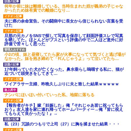
何年か前に妹は離婚している。当時生まれた姪が義弟の子じゃな
かったため妹有責での離婚になり…
夫に癌の余命宣告。その闘病中に長女から信じられない言葉を受
けた
旦那の元カノをSNSで探して写真を保存して顔面評価スレで写真
を晒してた。ほとんどがブスという評価の中で二人ほど意外に好
評価で苦々しく思った
小2の頃、妹と昼寝してたら家が火事になってて気づくと逃げ場が
なかった。妹を抱き締めて「ﾀﾋんじゃうよ」って泣いてたら…
17年飼っていた犬が亡くなった。鼻水垂らし嗚咽する私に、猫が
近づいて頭突きをしてきて…
ワイアラサー主婦、昨晩久しぶりに夫と致した結果ｗｗｗｗｗ
ナンパにほいほい付いていった私、地獄に落ちる
【報告者がキチ】嫁「妊娠した」俺『それじゃあ皆に祝ってもら
おう』友人達を家に連れ帰ってホームパーティー→俺『皆に祝え
てもらえて良かったな！』→
私（23）冗談のつもりで上司（27）に胸を揉ませた結果・・・