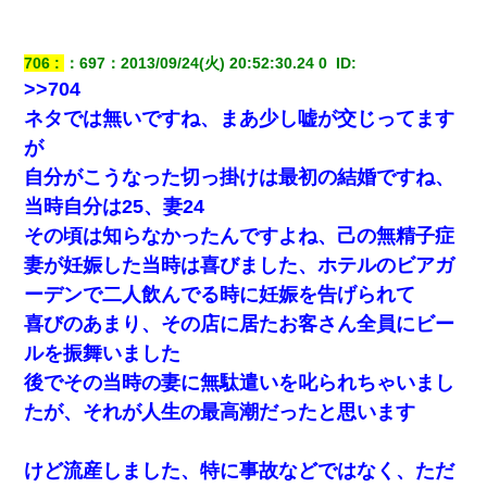
彼にプロポーズされたんだけど、実は資産家だと知って婚約破棄
した。B子「A男くんと別れたって本当？私が付き合ってもい
706
：
697
：
2013/09/24(火) 20:52:30.24 0 
 ID:
い？」
>>704
ネタでは無いですね、まあ少し嘘が交じってます
が
自分がこうなった切っ掛けは最初の結婚ですね、
当時自分は25、妻24
その頃は知らなかったんですよね、己の無精子症
妻が妊娠した当時は喜びました、ホテルのビアガ
ーデンで二人飲んでる時に妊娠を告げられて
喜びのあまり、その店に居たお客さん全員にビー
ルを振舞いました
後でその当時の妻に無駄遣いを叱られちゃいまし
たが、それが人生の最高潮だったと思います
けど流産しました、特に事故などではなく、ただ