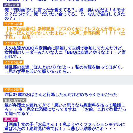
タ
後続車にクラクションを鳴ら
俺「初対面でなに言ったか覚えてる？」嫁「臭いんだよ！キモオ
され彼氏が逆切れ。「何クラク
タ？だっけ？」俺「だいたい合ってる。で、なんで告白してきた
ション鳴らしてんだ！降りてこ
の？」→
いよ！」と怒鳴りだし...
【衝撃】報酬100万円超の治験
【不幸な結婚式】新郎親族「ブスのくせにドレスなんか着ちゃっ
募集がこちらｗｗｗｗｗ(※画像
てさ～ほんと恥ずかしいわよね～（大声」新郎両親「！！！（土
あり)
下座」→ 結果・・・
【ネット騒然】惨殺されたタ
ワマン頂き女子のこの動画、す
夫の友達がBBQを定期的に開催して夫婦で参加してたんだけど、
げえええええｗｗｗｗｗｗｗｗ
女性側のリーダーみたいな人に「BBQは友達とやりなよ！」と言
ｗｗｗ
われて…
【愕然】白のクラウン俺氏、
高速道路左車線を制限速度で走
姉旦那の友達「ほんとのパパだよ～」私のお腹を触ってほざく。
った結果wwwwwwwwwwww
→思わず手を叩いて振り払ったら…
百年の恋12-899 食べた量を
張り合ってくる
【悲報】佐藤輝明・・・２軍
でも盛大にやらかす←あまり悲
昨日37歳のおばさんと行為したんだけどめちゃくちゃだった
しませないでくれ
嫁が弁護士を連れてきて「悪いと思うなら慰謝料を払って離婚し
ろ」→ 俺「完全に恐喝になってますね」「お前、これが詐欺だっ
て知ってる？」
【画像】女の子「お母さん！！私ようやくファッションモデルに
選ばれたの！絶対見に来てね！」→悲しい結果がこれ・・・