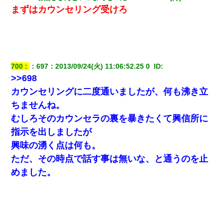
彼女(37)の情欲がえげつない件ｗｗｗｗｗｗｗ
まずはカウンセリング受けろ
【ワロタ】姉から「肉食系14才、乳丸出し、毛はうっすら生えか
け」というタイトルで画像が送られてきた
9月に付き合い始めたけどこの、この人と結婚はないわと判断して
700
：
697
：
2013/09/24(火) 11:06:52.25 0 
 ID:
別れた。その元彼が交通事故で重体になっているらしく…
>>698
カウンセリングに二度通いましたが、何も沸き立
【衝撃】嫁父の会社に勤続１０年、手取り１４万 → 俺「２２万も
らえる会社から誘われた。転職したい」義父「クビ！（激怒」嫁
ちませんね。
「離婚！（激怒」
むしろそのカウンセラの裏を暴きたくて興信所に
指示を出しましたが
【衝撃】ある工場に配属すると、女の人がみんな退職してしま
う。会社「仕事がハードだし田舎で娯楽も少ないからキツイの
興味の湧く点は何も。
か…」→ 実際は違った
ただ、その時点で話す事は無いな、と通うのを止
めました。
【衝撃】ヤンキー女に「サせて」って言った結果
【不幸な結婚式】新郎親族「ブスのくせにドレスなんか着ちゃっ
てさ～ほんと恥ずかしいわよね～（大声」新郎両親「！！！（土
下座」→ 結果・・・