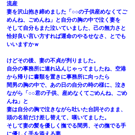
流産
妻を沢山抱き締めました「○○の子供産めなくてご
めんね、ごめんね」と自分の胸の中で泣く妻を
そして自分もまた泣いていました、己の無力さと
恰好良い言い方すれば運命のやるせなさ、とでも
いいますかｗ
けどその後、妻の不貞が判りました。
自分の事務所に連れ込んじゃってましたね、空港
から帰りに書類を置きに事務所に向ったら
間男の胸の中で、あの日の自分の時の様に、泣き
ながら「○○君の子供、産めなくてごめんね、ごめ
んね」と
妻は自分の胸で泣きながら吐いた台詞そのまま、
頭の名前だけ差し替えて、嘆いてました。
そして妻の髪を優しく撫でる間男、その撫でる手
に優しく手を添える妻