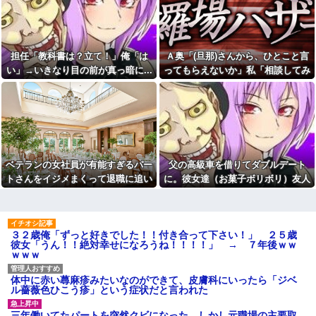
その姿が情けなくて...
に家に泊めた仲良しの子と成り
行きで百合な関係に。卒業して
初カノの女とそのまま結婚。
別々の大学になり彼女に彼が出
自分を愛した女が「他の男に抱
来た。私はショックで…
かれてた」事実を知った俺、辛
すぎる
久しぶりに地元の同窓会に行
担任「教科書は？立て！」俺「は
Ａ奥「(旦那)さんから、ひとこと言
ったら、私を見た瞬間何人かが
私「そのマンガ面白い？」友
い」→いきなり目の前が真っ暗に...
ってもらえないか」私「相談してみ
固まった。「え、生きてたの？｣
達「読めばわかるよ」→感想を
る」→ 人がおかしくなった瞬間を目
聞きたかっただけなのに話が噛
幼稚園からお花をやっている
み合わなくて…
私の活けた花を、義兄嫁がボロ
の前で見て...
クソにけなした
【画像】のり弁の価格、庶民
には届かなくなってしまう
子供を外遊びさせていると。
一昨日と今日同じ女の子に話し
一人っ子母子家庭育ちワイ(26)
かけられ...
無職の母親が再婚するらしくて
驚愕
今でも「日本が世界トップ」
ベテランの女社員が有能すぎるパー
父の高級車を借りてダブルデート
なものって何がある？
【画像】付き合いたて彼女
トさんをイジメまくって退職に追い
に。彼女達（お菓子ボリボリ）友人
「ごめーんちょびっツ散らかっ
青雲のCMソングをちいかわの
てるけど上がって～！」←お前
劇中歌だと思っていた模様
こんだ。しかし…….. → パート
「人の車の中だぞ。やめろ」→する
らだったらコレ別れる
職場の60代女パートが若手か
さん「実は…w」私「えぇ…」
と…
か？？？？？
らうるせえクソ婆と言われたと
【衝撃】「史上最大のデマ、
相談があって、20代男の部下を
３２歳俺「ずっと好きでした！！付き合って下さい！」 ２５歳
流言飛語」と聞いて思いつくの
注意した
彼女「うん！！絶対幸せになろうね！！！！」 → ７年後ｗｗ
は？→大体一致する件w w w w
同僚ママ「いや…これはあ
ｗｗｗ
w w w
の…今月、旦那の収入が少なく
【怒報】電車乗り込みぼく
て…」私「はい？」→ 同僚ママ
「おっ、可愛いミニスカＯＬち
が隠したものを見ると・・・
体中に赤い蕁麻疹みたいなのができて、皮膚科にいったら「ジベ
ゃんの隣あいてんじゃん！座っ
ル薔薇色ひこう疹」という症状だと言われた
自分が過去に目撃した「なん
たろ！」→結果w w w w w w w
じゃそりゃ！？」って感じの事
w
故の例
三年働いてたパートを突然クビになった。しかし元職場の主要取