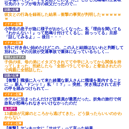
【反抗期】 娘が水筒をぶん投
引先のトップが母方の叔父だったので…
旦那の携帯に義母から着信。
げ私の手の甲にヒット。私
「たーくん？（←旦那）パパ
「(泣)」娘「うっぜーな、泣くな
（←義父）の誕生日ご飯どうす
彼女との行為を録画した結果→衝撃の事実が判明したｗｗｗｗｗ
ら自分の部屋へいけ」私「手が
る？」
ｗ
腫れて痛い」→手を見せると…
「...
主な税金の成り立ちを調べて
みたよ
小学生の息子が急に様子がおかしくなった。私「理由を聞いても
私の通勤時間30分・夫の通勤
『わかんない！』って怒鳴り付けてくるし、困っってる」旦那
時間3時間半の場所にマンション
「話してみるよ」→ 後日・・・
を購入したら、夫に「もう疲れ
た、離婚したい。子供に会えな
くてもいいから1人になりた...
9月に付き合い始めたけどこの、この人と結婚はないわと判断して
別れた。その元彼が交通事故で重体になっているらしく…
社員旅行先で知り合った女性
とアドレス交換し密会を続け
た。相手は処●だったので「一生
子供の頃、母の弟にイタズラされてて中学に入ってから関係を持
大事にしたい」の口説き文句で
ってしまった。拒絶したら「全部バラしてやる」と脅迫されたの
アッサリ落ちた。簡単に切れる...
で両親に全部話した。
ハードオフに売っていた4万
4000円のフィギュアがヤバすぎ
【衝撃】職場に入って来た綺麗な新人さんに職場を案内すること
るｗｗｗｗｗｗ「こんな高い
に → 新人「ドンッ！」私「！？」→ 突然、突き飛ばされて左手
の？ｗｗ」「逆に超安い」
の甲を踏みつけられて…
私「ちょっと、人の家の金庫
触らないでよ！」キチママ『そ
ホテルに泊まったんだけど従業員が最悪だった。折角の旅行で何
こに金庫があったから、開けて
故私が怒鳴られなきゃいけなかったのだ
みようとしただけ☆』義兄「泥
は出てけ！二度と来るな！」結
果・・・
13歳娘が元嫁のところから逃げてきた。どう扱ったらいいのかわ
からない
私「初めて飲む味だけどなん
のお茶？」彼「ちっ！」私「」
【衝撃】ヤンキー女に「サせて」って言った結果
【GIF】JSのカンチョーワロ