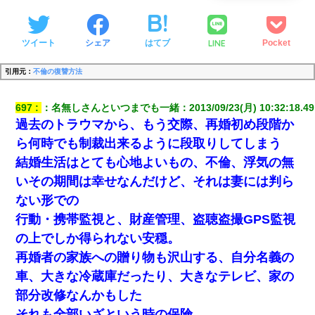
LINE
ツイート
シェア
はてブ
Pocket
引用元：
不倫の復讐方法
697
：
名無しさんといつまでも一緒
：
2013/09/23(月) 10:32:18.49
過去のトラウマから、もう交際、再婚初め段階か
ら何時でも制裁出来るように段取りしてしまう
結婚生活はとても心地よいもの、不倫、浮気の無
いその期間は幸せなんだけど、それは妻には判ら
ない形での
行動・携帯監視と、財産管理、盗聴盗撮GPS監視
の上でしか得られない安穏。
再婚者の家族への贈り物も沢山する、自分名義の
車、大きな冷蔵庫だったり、大きなテレビ、家の
部分改修なんかもした
それも全部いざという時の保険。