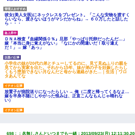
彼女(美人女医)にネックレスをプレゼント。「こんな安物を渡すく
らいなら、渡さないほうがマシだからね」→ ６０万したと話した
ら・・・
ＤＮＡ検査『血縁関係０％』旦那「やっぱり托卵だったんだ…」
嫁「本当に身に覚えがない」「なにかの間違いだ！取り違え
だ！」→ 嫁「あっ」
小学生の妹が20代の弟とチューしてるのに、見て見ぬふりの親を
見てから実家を出た。それから15年、妹が弟の子を妊娠したらし
くもう堕胎できない月なんだと母から連絡がきた…｜生活｜ワロ
タあんてな
放置子が病院送りになったらしい → 俺（二度と帰ってくるなよ…
嫁を半身不随にしやがった恨みは、正直こんなもんじゃ晴れな
い）
妻「ずっと好きだった人と一緒になりたいから、わかれてくださ
い」→離婚後、娘と実家で生活してると…
698
：
名無しさんといつまでも一緒
：
2013/09/23(月) 12:11:30.20