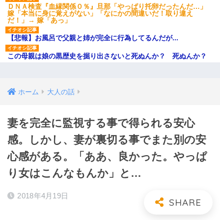
ＤＮＡ検査『血縁関係０％』旦那「やっぱり托卵だったんだ…」
嫁「本当に身に覚えがない」「なにかの間違いだ！取り違え
だ！」→ 嫁「あっ」
【悲報】お風呂で父親と姉が完全に行為してるんだが...
この母親は娘の黒歴史を掘り出さないと死ぬんか？ 死ぬんか？
ホーム
大人の話
妻を完全に監視する事で得られる安心
感。しかし、妻が裏切る事でまた別の安
心感がある。「ああ、良かった。やっぱ
り女はこんなもんか」と…
2018年4月19日