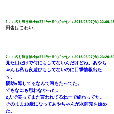
ｗｗｗ
とっさに女児を捕まえたら変質者扱いされた。母親「あっち行っ
てよ！気持ち悪い！（ｼｯｼｯ」→ 後日、俺を見つけた母親がすっ飛
5
：
名も無き被検体774号+＠＼(^o^)／
：
2015/08/07(金) 22:09:4
んできて・・・
田舎はこわい
【画像】女上司(30)「終電なくなったね…部屋くる？」ワイ「行
きます！」
彼女にプロポーズしてOK貰った俺、告げられた結婚条件にブチ切
れて無事婚約破棄・・・
7
：
名も無き被検体774号+＠＼(^o^)／
：
2015/08/07(金) 23:29:5
見た目だけで何にもしてないんだけどね。あやち
ゃんも私も夜遊びもしてないのに目撃情報出た
32歳ワイ、34歳の可愛い女と付き合うも現実を知ってしまい無事
死亡・・・
り、
援助●際してるなんて噂もたってた。
放置子が病院送りになったらしい → 俺（二度と帰ってくるなよ…
でもなにも思わなかった。
嫁を半身不随にしやがった恨みは、正直こんなもんじゃ晴れな
い）
2人で笑ってまた言われてるねーで終わってた。
そのまま18歳になってあやちゃんが水商売を始め
嫁が弁護士を連れてきて「悪いと思うなら慰謝料を払って離婚し
た。
ろ」→ 俺「完全に恐喝になってますね」「お前、これが詐欺だっ