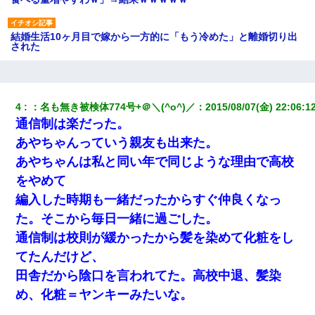
結婚生活10ヶ月目で嫁から一方的に「もう冷めた」と離婚切り出
された
旦那の元嫁「離婚したとはいえ、私が本来の妻。許可なく結婚す
るなんてどういう神経してるの？離婚届を記入して持って来い」
→笑いが止まらなくなり・・・
4
：
名も無き被検体774号+＠＼(^o^)／
：
2015/08/07(金) 22:06:1
通信制は楽だった。
上司「何なの、この書類！！」私「あの‥」上司「今は私が話し
あやちゃんっていう親友も出来た。
てるの！」私「ですから」上司「黙って聞きなさい！」私「それ
は」上司「言い訳しない！」→結果ｗｗｗｗｗ
あやちゃんは私と同い年で同じような理由で高校
をやめて
全く親しくないママ友Aから突然「飲み会しよう」と誘われたがお
編入した時期も一緒だったからすぐ仲良くなっ
断りした。後日Aの企みを知ってゾッとするやら腹立つやら！
た。そこから毎日一緒に過ごした。
通信制は校則が緩かったから髪を染めて化粧をし
子供の頃、母の弟にイタズラされてて中学に入ってから関係を持
ってしまった。拒絶したら「全部バラしてやる」と脅迫されたの
てたんだけど、
で両親に全部話した。
田舎だから陰口を言われてた。高校中退、髪染
め、化粧＝ヤンキーみたいな。
３２歳俺「ずっと好きでした！！付き合って下さい！」 ２５歳
彼女「うん！！絶対幸せになろうね！！！！」 → ７年後ｗｗ