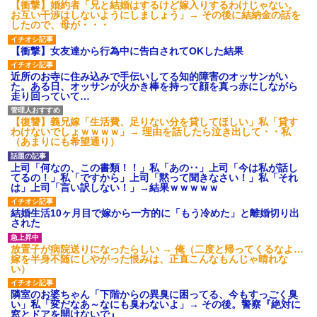
【衝撃】婚約者「兄と結婚はするけど嫁入りするわけじゃない。
お互い干渉はしないようにしましょう」→ その後に結納金の話を
したので、母が・・・
【衝撃】女友達から行為中に告白されてOKした結果
近所のお寺に住み込みで手伝いしてる知的障害のオッサンがい
た。ある日、オッサンが火かき棒を持って顔を真っ赤にしながら
走り回っていて…
【復讐】義兄嫁「生活費、足りない分を貸してほしい」私「貸す
わけないでしょｗｗｗｗ」→ 理由を話したら泣き出して・・私
（あまりにも希望通り）
上司「何なの、この書類！！」私「あの‥」上司「今は私が話し
てるの！」私「ですから」上司「黙って聞きなさい！」私「それ
は」上司「言い訳しない！」→結果ｗｗｗｗｗ
結婚生活10ヶ月目で嫁から一方的に「もう冷めた」と離婚切り出
された
放置子が病院送りになったらしい → 俺（二度と帰ってくるなよ…
嫁を半身不随にしやがった恨みは、正直こんなもんじゃ晴れな
い）
隣室のお婆ちゃん「下階からの異臭に困ってる、今もすっごく臭
い」私「変だなあ～なにも臭わないよ」→ その後。警察『絶対に
窓とドアを開けないで』