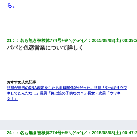
ら。
21
：
名も無き被検体774号+＠＼(^o^)／
：
2015/08/08(土) 00:39:
パパと色恋営業について詳しく
旦那が長男のDNA鑑定をしたら血縁関係0%だった。旦那「やっぱりウワ
キしてたんだな…」長男「俺は誰の子供なの？」長女・次男「ウワキ
女！」
24
：
名も無き被検体774号+＠＼(^o^)／
：
2015/08/08(土) 00:47: