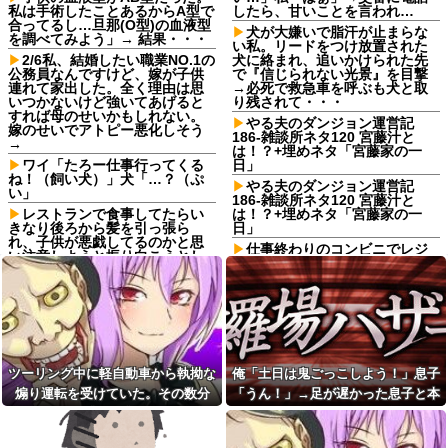
私は手術したことあるからA型で
したら、甘いことを言われ…
合ってるし…旦那(O型)の血液型
犬が大嫌いで脂汗が止まらな
を調べてみよう」→ 結果・・・
い私。リードをつけ放置された
2/6私、結婚したい職業NO.1の
犬に絡まれ、追いかけられた先
公務員なんですけど、嫁が子供
で『信じられない光景』を目撃
連れて家出した。全く理由は思
→必死で救急車を呼ぶも犬と取
いつかないけど強いてあげると
り残されて・・・
すれば母のせいかもしれない。
やる夫のダンジョン運営記
嫁のせいでアトピー悪化しそう
186-雑談所ネタ120 宮藤汁と
→
は！？+埋めネタ「宮藤家の一
ワイ「たろー仕事行ってくる
日」
ね！（飼い犬）」犬「…？（ぷ
やる夫のダンジョン運営記
い」
186-雑談所ネタ120 宮藤汁と
レストランで食事してたらい
は！？+埋めネタ「宮藤家の一
きなり後ろから髪を引っ張ら
日」
れ、子供が悪戯してるのかと思
仕事終わりのコンビニでレジ
い注意しようと振り向こうとし
順番待ち中に老害ジジイが堂々
たら耳元でハサミの音がした！
の横入り！「次の方どうぞ」の
妙に頭が軽くなったと思った
案内を自分への合図と勘違いし
ら…
て割り込む身勝手な俺様思考に
【家族内争い】 嫁のピアノを
イライラ・・・
兄嫁が欲しがり親も譲れと言い
旦那の浮気で離婚し、その後
出した結果…ｗｗｗｗ
再婚。その間、激デブだった私
佐藤二朗、妻とのハグを報告
も病気で30kg減→20年後、元旦
ツーリング中に軽自動車から執拗な
俺「土日は鬼ごっこしよう！」息子
「文〇砲より遥かに威力は弱い
那が近くに引っ越してきたのだ
煽り運転を受けていた。その数分
「うん！」→足が遅かった息子と本
が、僕のノロケ砲をお見舞いす
が…久しぶりに会った元旦那の
る」
態度に衝撃！！！
後、思わぬ結末を目撃することにな
気で遊び続けた10年後…
【画像】日本のセクシー過ぎ
【急増】「外国人受け入れ反
り…
る女性犯罪者一覧が冗談抜きに
対」56.3％に わずか2年で20.7