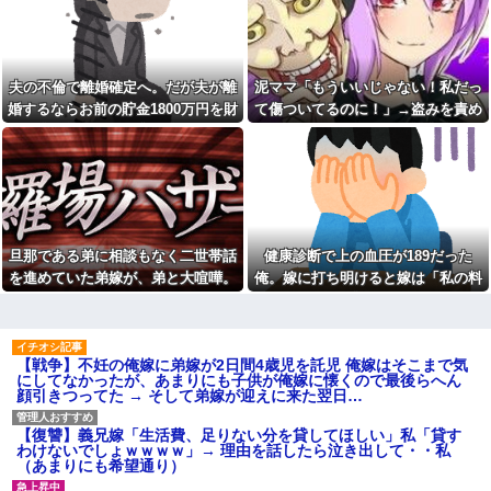
レベル高過ぎる件w w w w w w
ポイント増、東大調査「若い世
w w w
代ほど増加」
【衝撃】広末涼子さんが地上
4年生になってから、色々問題
波にスピード復帰できる理由←
が出て来てる娘。私も毎日怒鳴
コレ、誰にも分からない模様w w
り続けるのに疲れて体調崩し...
夫の不倫で離婚確定へ。だが夫が離
泥ママ「もういいじゃない！私だっ
w w w w w w
【動画】ショートスリーパー
婚するならお前の貯金1800万円を財
て傷ついてるのに！」→盗みを責め
【画像】俺たちの姫本田望
「寝たほうがいいよ」の一言に
産分与しろ」と言い出した
られた泥ママがまさかの被害者アピ
結、久しぶりに画像を投稿した
ブチギレ・・・
結果→やっぱりワイらの姫だっ
ール。その言い分に周囲から笑いが
【訃報】名探偵コナン声優が
たw w w w w w w w w w
死去 → 今トンデモナイことにな
漏れてしまい…
【画像】ワイの会社の女さ
ってる・・・
ん、『コレ』を強調し過ぎて完
私が入院しているとき、義兄
全にあたしこ枠を狙ってるんだ
嫁が私の子供達に「お母さんが
がw w w w w w w w w w w w
死んだらどうするの？うちでは
旦那である弟に相談もなく二世帯話
健康診断で上の血圧が189だった
【悲報】 マイナ保険証のクソ
引き取れないわよ。」と
ぶり、バレるｗｗｗｗｗｗｗｗ
を進めていた弟嫁が、弟と大喧嘩。
俺。嫁に打ち明けると嫁は「私の料
どいつもこいつも、ちゅーだ
ｗ
とかネコパンチだとか…。 うち
その騒動で夫婦仲は最悪になったは
理は間違ってない」
私「あのお金どこ？」母「お
のは俺を起こすとき、手足の指
ずが…
兄ちゃんに貸したわよ」私「勝
を噛みますが何か。【再】
手に？」→昔から続く兄だけ特
日本円、協調介入も米雇用統
別扱いに限界がきて…
【戦争】不妊の俺嫁に弟嫁が2日間4歳児を託児 俺嫁はそこまで気
計も無効化の流れ他
にしてなかったが、あまりにも子供が俺嫁に懐くので最後らへん
私「妊娠しました」義兄嫁
こども園から孫が怪我した迎
顔引きつってた → そして弟嫁が迎えに来た翌日…
「その子は私が育てる！」→義
えにと連絡あり。石をどかして
妹の子を育ててきた私にまさか
ミミズ集め足の上に石を落とし
の要求をしてきて…
たそうな
【復讐】義兄嫁「生活費、足りない分を貸してほしい」私「貸す
下に住み始めた住民の頭がお
わけないでしょｗｗｗｗ」→ 理由を話したら泣き出して・・私
Ａちゃんママは遊園地や水族
かしい。朝3時から部屋に掃除機
（あまりにも希望通り）
館が大嫌い。夏休みのお出かけ
をかける音が響く・・・
先はおばあちゃんちだけ。私の