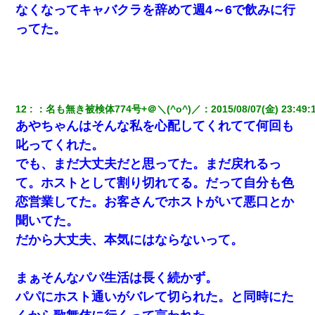
新卒の女性社員に1年半ストーカーされていた。俺「マジで怖い」
なくなってキャバクラを辞めて週4～6で飲みに行
上司「話をしてみる」→女性社員「実は10数年前に…」
ってた。
【衝撃】嫁父の会社に勤続１０年、手取り１４万 → 俺「２２万も
らえる会社から誘われた。転職したい」義父「クビ！（激怒」嫁
「離婚！（激怒」
生保レディと行為する為に駆け引きしてみた結果ｗｗｗｗｗｗｗ
12
：
名も無き被検体774号+＠＼(^o^)／
：
2015/08/07(金) 23:49:
ｗｗｗｗｗ
あやちゃんはそんな私を心配してくれてて何回も
叱ってくれた。
【復讐】義兄嫁「生活費、足りない分を貸してほしい」私「貸す
でも、まだ大丈夫だと思ってた。まだ戻れるっ
わけないでしょｗｗｗｗ」→ 理由を話したら泣き出して・・私
（あまりにも希望通り）
て。ホストとして割り切れてる。だって自分も色
恋営業してた。お客さんでホストがいて悪口とか
姉旦那の友達「ほんとのパパだよ～」私のお腹を触ってほざく。
聞いてた。
→思わず手を叩いて振り払ったら…
だから大丈夫、本気にはならないって。
まぁそんなパパ生活は長く続かず。
パパにホスト通いがバレて切られた。と同時にた