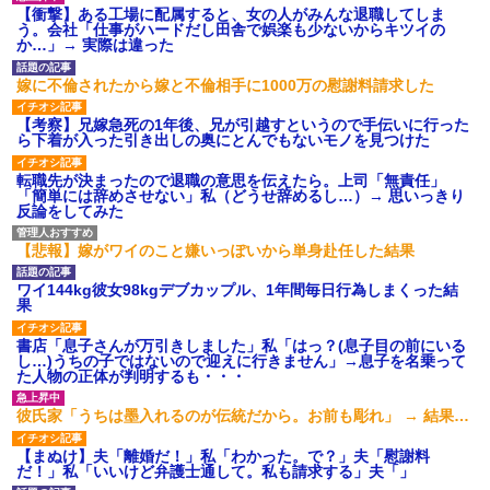
辛い物が苦手な彼女。「家の
母「可哀想。孫ちゃんと一緒に
【衝撃】ある工場に配属すると、女の人がみんな退職してしま
カレーはどうしてるの？」と聞
ＴＤＬに連れて行ってあげた
う。会社「仕事がハードだし田舎で娯楽も少ないからキツイの
いたら、冷めてしまう返事が...
い」→Ａママに烈火の如くキレ
か…」→ 実際は違った
られた
旦那「一緒に夕飯を食べた
い」私「早く帰ってきてくれる
こども園から孫が怪我した迎
嫁に不倫されたから嫁と不倫相手に1000万の慰謝料請求した
の？」旦那「そうじゃないん
えにと連絡あり。石をどかして
だ」→続いた言葉に思わず絶句
ミミズ集め足の上に石を落とし
【考察】兄嫁急死の1年後、兄が引越すというので手伝いに行った
して…
たそうな
ら下着が入った引き出しの奥にとんでもないモノを見つけた
レースクイーンをしていた姉
【悲報】『自認レイブンクロ
が『ZARDの坂井』についてこう
ー』 ← こいつらのタチ悪い率は
転職先が決まったので退職の意思を伝えたら。上司「無責任」
言っていた
異常
「簡単には辞めさせない」私（どうせ辞めるし…）→ 思いっきり
ハードオフに売っていた4万
【衝撃】嫁の言葉に確信！5年
反論をしてみた
4000円のフィギュアがヤバすぎ
間拒否の末、離婚を決意した理
るｗｗｗｗｗｗ「こんな高い
由が切なすぎるｗｗｗｗ
の？ｗｗ」「逆に超安い」
【悲報】嫁がワイのこと嫌いっぽいから単身赴任した結果
主な税金の成り立ちを調べて
私「ちょっと、人の家の金庫
みたよ
触らないでよ！」キチママ『そ
ワイ144kg彼女98kgデブカップル、1年間毎日行為しまくった結
こに金庫があったから、開けて
果
みようとしただけ☆』義兄「泥
は出てけ！二度と来るな！」結
書店「息子さんが万引きしました」私「はっ？(息子目の前にいる
果・・・
し…)うちの子ではないので迎えに行きません」→息子を名乗って
私「初めて飲む味だけどなん
た人物の正体が判明するも・・・
のお茶？」彼「ちっ！」私「」
【GIF】JSのカンチョーワロ
彼氏家「うちは墨入れるのが伝統だから。お前も彫れ」 → 結果…
タ
後続車にクラクションを鳴ら
【まぬけ】夫「離婚だ！」私「わかった。で？」夫「慰謝料
され彼氏が逆切れ。「何クラク
だ！」私「いいけど弁護士通して。私も請求する」夫「」
ション鳴らしてんだ！降りてこ