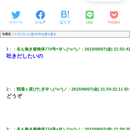
LINE
ツイート
シェア
はてブ
Pocket
引用元：
クズになった私の5年を振り返る
1
：
名も無き被検体774号+＠＼(^o^)／
：
2015/08/07(金) 21:52:4
吐きだしたいの
2
：
戦場ヶ原ぴたぎ＠＼(^o^)／
：
2015/08/07(金) 21:54:22.11
 ID:
どうぞ
3
：
名も無き被検体774号+＠＼(^o^)／
：
2015/08/07(金) 21:59:2