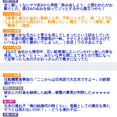
いよ！」と怒鳴りだし...
全く親しくないママ友Aから突然「飲み会しよう」と誘われたがお
【衝撃】報酬100万円超の治験
断りした。後日Aの企みを知ってゾッとするやら腹立つやら！
募集がこちらｗｗｗｗｗ(※画像
あり)
【衝撃】嫁父の会社に勤続１０年、手取り１４万 → 俺「２２万も
【ネット騒然】惨殺されたタ
らえる会社から誘われた。転職したい」義父「クビ！（激怒」嫁
ワマン頂き女子のこの動画、す
「離婚！（激怒」
げえええええｗｗｗｗｗｗｗｗ
ｗｗｗ
妹が嘘つきな元カレと寄りを戻してしまったという話をしていた
【愕然】白のクラウン俺氏、
ら、旦那の顔が曇って雰囲気が一転。そそくさと話を切り上げて
高速道路左車線を制限速度で走
いつもより早く寝付いてしまった…｜生活｜ワロタあんてな
った結果wwwwwwwwwwww
百年の恋12-899 食べた量を
【GJ!】会社から帰宅中、広い駐車場にエンジンかけっ放しの車を
張り合ってくる
発見。しかも「ヒィ～」みたいな声も聞こえてきたので気になっ
【悲報】佐藤輝明・・・２軍
て近寄ったら女の子がおっさんの下敷きになってた
でも盛大にやらかす←あまり悲
しませないでくれ
日航機墜落事故の「ここからは日本語で大丈夫ですよ〜」の絶望
感がヤバイ・・・
彼女との行為を録画した結果→衝撃の事実が判明したｗｗｗｗｗ
ｗ
元夫の連れ子「俺の結婚式の時くらい、母親としての責任を果た
そうとは思わないのか！」→どうも連れ子は…