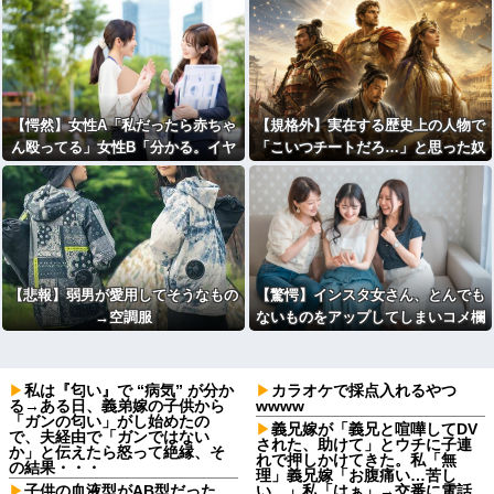
【愕然】女性A「私だったら赤ちゃ
【規格外】実在する歴史上の人物で
ん殴ってる」女性B「分かる。イヤ
「こいつチートだろ…」と思った奴
イヤ期で絶対コ〇す」⇒！！
あげてけ
【悲報】弱男が愛用してそうなもの
【驚愕】インスタ女さん、とんでも
→空調服
ないものをアップしてしまいコメ欄
閉鎖ｗｗｗｗｗｗｗｗｗｗｗ
私は『匂い』で “病気” が分か
カラオケで採点入れるやつ
る→ある日、義弟嫁の子供から
wwww
「ガンの匂い」がし始めたの
義兄嫁が「義兄と喧嘩してDV
で、夫経由で「ガンではない
された、助けて」とウチに子連
か」と伝えたら怒って絶縁、そ
れで押しかけてきた。私「無
の結果・・・
理」義兄嫁「お腹痛い…苦し
子供の血液型がAB型だった。
い…」私「はぁ」→交番に電話