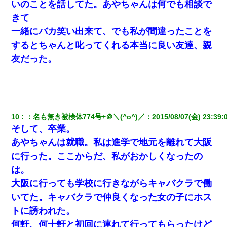
いのことを話してた。あやちゃんは何でも相談で
きて
【悲報】姉と入浴中に大きくなってしまった結果ｗｗｗｗｗｗｗ
一緒にバカ笑い出来て、でも私が間違ったことを
ｗ
するとちゃんと叱ってくれる本当に良い友達、親
【衝撃】婚約者「兄と結婚はするけど嫁入りするわけじゃない。
友だった。
お互い干渉はしないようにしましょう」→ その後に結納金の話を
したので、母が・・・
旦那の元カノをSNSで探して写真を保存して顔面評価スレで写真
を晒してた。ほとんどがブスという評価の中で二人ほど意外に好
評価で苦々しく思った
10
：
名も無き被検体774号+＠＼(^o^)／
：
2015/08/07(金) 23:39:
そして、卒業。
200万を貸したコウトから、追加で400万の申し込み、私「無理。
あやちゃんは就職。私は進学で地元を離れて大阪
義弟より娘たちが大事」旦那「娘たちが成人したら別れよう」私
（は？）
に行った。ここからだ、私がおかしくなったの
は。
｢昨日はお兄ちゃんと一緒にお風呂に入っちゃった～｣とか毎日兄
大阪に行っても学校に行きながらキャバクラで働
の話をしていたA子が事故で亡くなった。→Ａ子のお母さんの話に
驚愕…
いてた。キャバクラで仲良くなった女の子にホス
トに誘われた。
父が他界→父のフリン相手『どうか相続を放棄して下さい、昔の
何軒、何十軒と初回に連れて行ってもらったけど