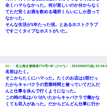
ことは謝ります。ごめんなさい…』私「お子さんはフリン略奪婚
って知ってるの？」相手『 』結果→
全くハマらなかった。何が楽しいのか分からなく
てただ安くお酒を飲める場所くらいにしか思って
童貞俺、宅飲みした女友達2人を家に泊めた結果ｗｗｗｗｗｗ
なかった。
そんな生活が1年たった頃。とあるホストクラブ
友人とふたりで山口に旅行した時の事。レンタカーを借りて山の
ですごくタイプなホストがいた。
中の道を走っていたら、突然ガガッ！って音がして…
裁判官「お互いに最後に言いたいことはありますか」バカ夫
「…」A「夫を一発殴らせてほしい」裁判官「どうぞ」
ずっとニートだと思ってた同居の義弟が投資で旦那より稼いでる
とか知らなかった…
11
：
名も無き被検体774号+＠＼(^o^)／
：
2015/08/07(金) 23:44:
名前はたく。
三年働いてたパートを突然クビになった。しかし元職場の主要取
そこからたくにハマった。たくのお店は1部だっ
引先のトップが母方の叔父だったので…
たからキャバクラの営業時間と被っていてだんだ
んと仕事を休んで行くようになった。
13歳娘が元嫁のところから逃げてきた。どう扱ったらいいのかわ
からない
この時の私はパパがいたからキャバクラで働かな
くても収入があった。だからどんどん仕事に行か