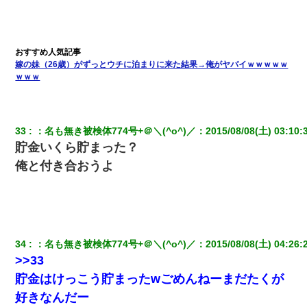
嫁の妹（26歳）がずっとウチに泊まりに来た結果→俺がヤバイｗｗｗｗｗ
ｗｗｗ
33
：
名も無き被検体774号+＠＼(^o^)／
：
2015/08/08(土) 03:10:
貯金いくら貯まった？
俺と付き合おうよ
34
：
名も無き被検体774号+＠＼(^o^)／
：
2015/08/08(土) 04:26:
>>33
貯金はけっこう貯まったwごめんねーまだたくが
好きなんだー