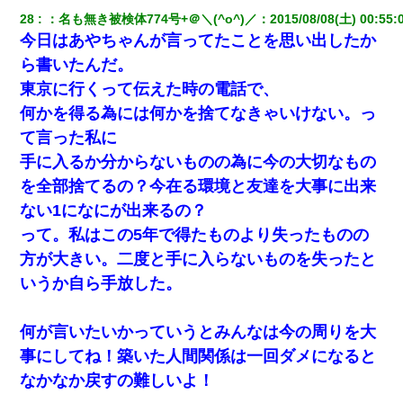
28
：
名も無き被検体774号+＠＼(^o^)／
：
2015/08/08(土) 00:55:
今日はあやちゃんが言ってたことを思い出したか
ら書いたんだ。
東京に行くって伝えた時の電話で、
何かを得る為には何かを捨てなきゃいけない。っ
て言った私に
手に入るか分からないものの為に今の大切なもの
を全部捨てるの？今在る環境と友達を大事に出来
ない1になにが出来るの？
って。私はこの5年で得たものより失ったものの
方が大きい。二度と手に入らないものを失ったと
いうか自ら手放した。
何が言いたいかっていうとみんなは今の周りを大
事にしてね！築いた人間関係は一回ダメになると
なかなか戻すの難しいよ！