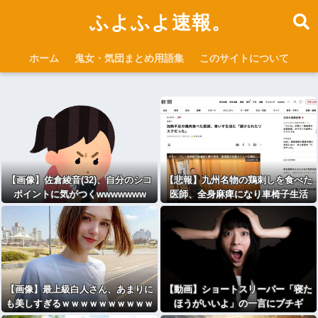
ふよふよ速報。
ホーム
鬼女・気団まとめ用語集
このサイトについて
【画像】佐倉綾音(32)、自分のシコ
【悲報】九州名物の鶏刺しを食べた
ポイントに気がつくwwwwwww
医師、全身麻痺になり車椅子生活
「死んだ方が良いと思った」
【画像】最上級白人さん、あまりに
【動画】ショートスリーパー「寝た
も美しすぎるｗｗｗｗｗｗｗｗｗｗ
ほうがいいよ」の一言にブチギ
ｗｗ
レ・・・