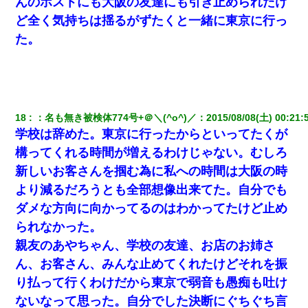
んのホストにも大阪の友達にも引き止められたけ
ど全く気持ちは揺るがずたくと一緒に東京に行っ
た。
18
：
名も無き被検体774号+＠＼(^o^)／
：
2015/08/08(土) 00:21:
学校は辞めた。東京に行ったからといってたくが
構ってくれる時間が増えるわけじゃない。むしろ
新しいお客さんを掴む為に私への時間は大阪の時
より減るだろうとも全部想像出来てた。自分でも
ダメな方向に向かってるのはわかってたけど止め
られなかった。
親友のあやちゃん、学校の友達、お店のお姉さ
ん、お客さん、みんな止めてくれたけどそれを振
り払って行くわけだから東京で弱音も愚痴も吐け
ないなって思った。自分でした決断にぐちぐち言