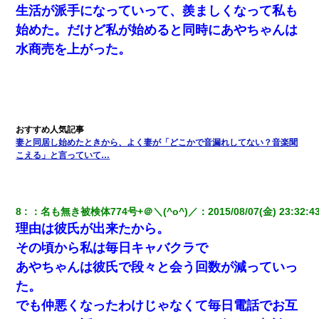
て知ってる？」
生活が派手になっていって、羨ましくなって私も
始めた。だけど私が始めると同時にあやちゃんは
転職先が決まったので退職の意思を伝えたら。上司「無責任」
水商売を上がった。
「簡単には辞めさせない」私（どうせ辞めるし…）→ 思いっきり
反論をしてみた
旦那が長男のDNA鑑定をしたら血縁関係0%だった。旦那「やっぱ
りウワキしてたんだな…」長男「俺は誰の子供なの？」長女・次
男「ウワキ女！」
妻と同居し始めたときから、よく妻が「どこかで音漏れしてない？音楽聞
私は家が貧しくて、手に職をつけようと看護師になった。だけど
こえる」と言っていて…
卒業を控えた年の1月末、車にひかれて看護師になれなくなった。
ワイ144kg彼女98kgデブカップル、1年間毎日行為しまくった結
果
8
：
名も無き被検体774号+＠＼(^o^)／
：
2015/08/07(金) 23:32:4
理由は彼氏が出来たから。
その頃から私は毎日キャバクラで
テレワーク上司「会議中はカメラ付けろ！」女社員「え、事前連
絡無しは無理」上司「いいから付けろ！」→
あやちゃんは彼氏で段々と会う回数が減っていっ
た。
妹が嘘つきな元カレと寄りを戻してしまったという話をしていた
でも仲悪くなったわけじゃなくて毎日電話でお互
ら、旦那の顔が曇って雰囲気が一転。そそくさと話を切り上げて
いつもより早く寝付いてしまった…｜生活｜ワロタあんてな