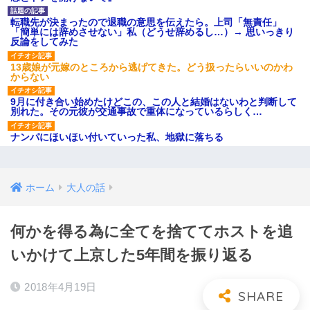
転職先が決まったので退職の意思を伝えたら。上司「無責任」
「簡単には辞めさせない」私（どうせ辞めるし…）→ 思いっきり
反論をしてみた
13歳娘が元嫁のところから逃げてきた。どう扱ったらいいのかわ
からない
9月に付き合い始めたけどこの、この人と結婚はないわと判断して
別れた。その元彼が交通事故で重体になっているらしく…
ナンパにほいほい付いていった私、地獄に落ちる
ホーム
大人の話
何かを得る為に全てを捨ててホストを追
いかけて上京した5年間を振り返る
2018年4月19日