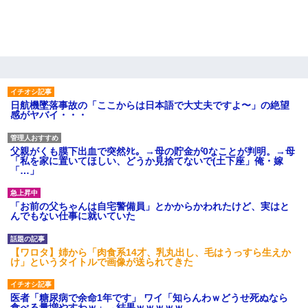
日航機墜落事故の「ここからは日本語で大丈夫ですよ〜」の絶望
感がヤバイ・・・
父親がくも膜下出血で突然ﾀﾋ。→母の貯金が0なことが判明。→母
「私を家に置いてほしい、どうか見捨てないで(土下座」俺・嫁
「…」
「お前の父ちゃんは自宅警備員」とかからかわれたけど、実はと
んでもない仕事に就いていた
【ワロタ】姉から「肉食系14才、乳丸出し、毛はうっすら生えか
け」というタイトルで画像が送られてきた
医者「糖尿病で余命1年です」 ワイ「知らんわｗどうせ死ぬなら
食べる量増やすわｗ」→結果ｗｗｗｗｗ