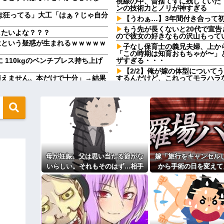
視線の中、昔捨てずに残していた
ンの技術力とノリが神すぎる
は狂ってる」大工「はぁ？じゃ自分
【うわぁ…】3年間付き合って
もう先が長くないと20代で宣
したいよな？？？
ので彼女の好きなもの沢山もって
はという疑惑が生まれるｗｗｗｗｗ
子なし保育士の義兄夫婦、上か
「この時期は知育おもちゃが〜」
に 110kgのベンチプレス持ち上げ
ザすぎる・・・
【2/2】俺が嫁の体型について
与えません。本だけで十分」→結果
するんだけど、これってモラハラ
「お食い初めなんて俺になんの
具現化できない(ﾆﾁｯ」←これ
やめれば？」冗談で言ったのに本
日つれーわｗ」義両親「なに！食べ
彼女と結婚の話をしていた時に
いからｗ」→ある日、私の作った
【疑問】葬式←まぁわかる 四
毎年母の日の前に義母から「母
てくれた。わずかにビオレ薬用ハン
が寝込んでいて忙しいので、行く
【闇】『強度行動障害』の女の
そう思うだろ？」→その返事が忘れ
祖母が農具をしまっている倉庫
母が妊娠。父は思い当たる節がな
嫁「旅行をキャンセル
ョン以上の美人に変身してた。その
幼稚な義弟夫婦が大嫌い。低学
いらしい。それもそのはず...相手
から手術の日を変えて
し。義母にベタベタ甘えて「ジュ
は中1の...
や、それおかしくない
つけてやる！」
か～」「～とか考えて～」と何度も
できず…
主な税金の成り立ちを調べてみ
るよ」→断った途端に逆ギレされた
達A。「会いに来てほしい」と言う