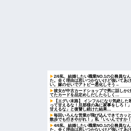
2/6私、結婚したい職業NO.1の公務員
た。全く理由は思いつかないけど強いてあ
い。嫁のせいでアトピー悪化しそう→
彼女が中古カードショップで男に話しか
てたカードを品定めしだしたらしく…
【エグい末路】 インフルになり気絶した
って甘えるな！旦那様の為に家事をしろ！
甘えるな」と復讐し続けた結果…
毎回いろんな営業が飛び込んできてカッ
散歩でも行きやがれ！」私「いいんですか！
4/6私、結婚したい職業NO.1の公務員
た。全く理由は思いつかないけど強いてあ