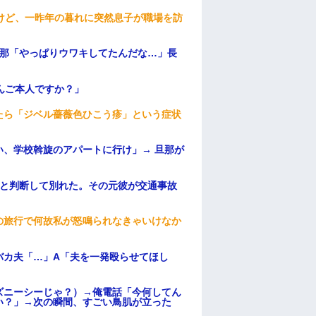
けど、一昨年の暮れに突然息子が職場を訪
旦那「やっぱりウワキしてたんだな…」長
んご本人ですか？」
たら「ジベル薔薇色ひこう疹」という症状
、学校斡旋のアパートに行け」→ 旦那が
・
わと判断して別れた。その元彼が交通事故
の旅行で何故私が怒鳴られなきゃいけなか
バカ夫「…」A「夫を一発殴らせてほし
ズニーシーじゃ？）→俺電話「今何してん
い？」→次の瞬間、すごい鳥肌が立った