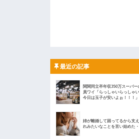
最近の記事
関関同立卒年収350万スーパー
員ワイ「らっしゃいらっしゃ
今日は玉子が安いよぉ！！！
姉が離婚して困ってるから支
れみたいなことを言い始めた