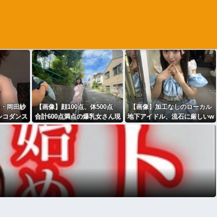
ィ・岡田紗
【画像】顔100点、体500点
【画像】加工なしのローカル
たシコダンス
合計600点満点の爆乳女さん現
地下アイドル、流石に厳しいw
w
るｗｗｗwｗｗｗｗｗｗｗｗ
wwwww