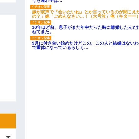
うも連れ子は…
嫁が涙声で『会いたいね』とか言っているのが聞こえ
の？」嫁「ごめんなさい…！（大号泣」俺（キターー
10年ほど前、息子がまだ年中だった時に離婚したんだ
ねてきた。
9月に付き合い始めたけどこの、この人と結婚はない
で重体になっているらしく…