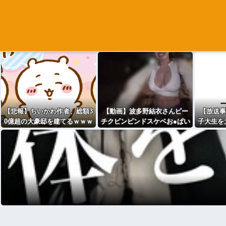
【悲報】ちいかわ作者、総額3
【動画】波多野結衣さんビー
【放送事
0億超の大豪邸を建てるｗｗｗ
チクビンビンドスケベお●ぱい
子大生を
ｗｗｗｗｗｗｗｗｗｗｗｗｗ
ｗｗｗｗｗｗｗｗｗｗ
ｗｗｗ