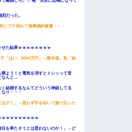
て離婚しろ」→ 俺「完全に恐喝になって
強烈だった。
条件にブチ切れて無事婚約破棄・・・
ンさせた結果ｗｗｗｗｗｗｗｗ
子「はい、3000万円」→数年後。私「妹
ぁ寝よう！と電気を消すとミシッって音
となんと…
なく結婚するなんてどういう神経してる
くなり・・・
てほざく。→思わず手を叩いて振り払った
ｗｗｗｗｗｗｗｗｗｗ
責任を果たそうとは思わないのか！」→ど