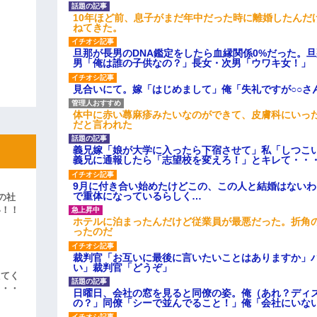
10年ほど前、息子がまだ年中だった時に離婚したんだ
ねてきた。
旦那が長男のDNA鑑定をしたら血縁関係0%だった。
男「俺は誰の子供なの？」長女・次男「ウワキ女！」
見合いにて。嫁「はじめまして」俺「失礼ですが○○さ
体中に赤い蕁麻疹みたいなのができて、皮膚科にいっ
だと言われた
義兄嫁「娘が大学に入ったら下宿させて」私「しつこい
義兄に通報したら「志望校を変えろ！」とキレて・・
9月に付き合い始めたけどこの、この人と結婚はない
で重体になっているらしく…
の社
い！！
ホテルに泊まったんだけど従業員が最悪だった。折角
」
ったのだ
裁判官「お互いに最後に言いたいことはありますか」
い」裁判官「どうぞ」
えてく
・・・
日曜日、会社の窓を見ると同僚の姿。俺（あれ？ディ
の？」同僚「シーで並んでること！」俺「会社にいな