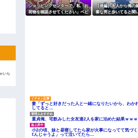
けど、なんとBが手渡した物は…
ショッピングセンターで。私「お
【後編】友人から俺の
ィギュアがヤバすぎるｗｗｗｗｗｗ
荷物を確認させてください」ベビ
審な男と歩いてると聞
よ！」キチママ『そこに金庫があっ
ーカーママ「泥棒扱いする
身赴任先から興信所に
「泥は出てけ！二度と来るな！」結
気！？」→ゲートが鳴った理由を
果
調べた結果…
彼「ちっ！」私「」
逆切れ。「何クラクション鳴らして
らｗｗｗｗｗ(※画像あり)
女子のこの動画、すげえええええｗ
車線を制限速度で走った結果
ゃいら
くる
やらかす←あまり悲しませないでく
妻「ずっと好きだった人と一緒になりたいから、わか
してると…
童貞俺、宅飲みした女友達2人を家に泊めた結果ｗｗｗ
小2の頃、妹と昼寝してたら家が火事になってて気づく
ﾋんじゃうよ」って泣いてたら…