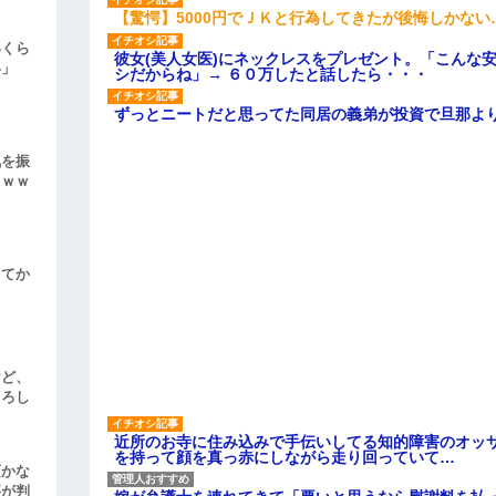
【驚愕】5000円でＪＫと行為してきたが後悔しかない
いくら
彼女(美人女医)にネックレスをプレゼント。「こんな
い」
シだからね」→ ６０万したと話したら・・・
ずっとニートだと思ってた同居の義弟が投資で旦那よ
気を振
ｗｗｗ
してか
けど、
よろし
近所のお寺に住み込みで手伝いしてる知的障害のオッ
を持って顔を真っ赤にしながら走り回っていて…
頃かな
事が判