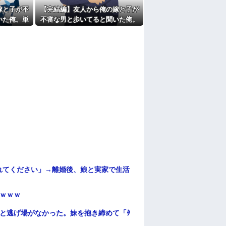
嫁と子が不
【完結編】友人から俺の嫁と子が
いた俺。単
不審な男と歩いてると聞いた俺。
相談した結
単身赴任先から興信所に相談した
結果
れてください」→離婚後、娘と実家で生活
ｗｗｗ
と逃げ場がなかった。妹を抱き締めて「ﾀ