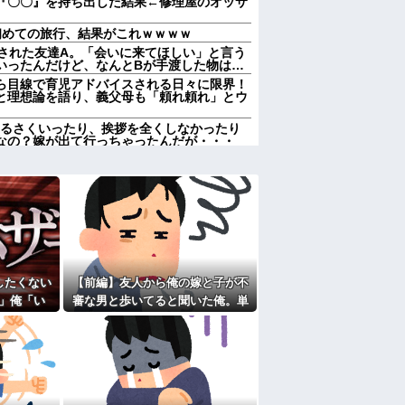
『〇〇』を持ち出した結果←修理屋のオッサ
初めての旅行、結果がこれｗｗｗｗ
告された友達A。「会いに来てほしい」と言う
いったんだけど、なんとBが手渡した物は…
ら目線で育児アドバイスされる日々に限界！
と理想論を語り、義父母も「頼れ頼れ」とウ
うるさくいったり、挨拶を全くしなかったり
なの？嫁が出て行っちゃったんだが・・・
メリットがあるの」「そんなに大変なら育児
気に取られて離婚を言い渡された
言われたことが衝撃だった
十九日←いらねぇだろ
の日遊びにおいでコール」が入る。今年は私
のを断ったのだが…
子、自分をグーパンしまくる
の鍵を、私が無くしたと思っていたら…
したくない
【前編】友人から俺の嫁と子が不
歴だしパラサイトだし夫婦揃って太ってる
」俺「い
審な男と歩いてると聞いた俺。単
ース飲みた～い」何かあるとすぐ「親に言い
？」→納得
身赴任先から興信所に相談した結
果
たよ