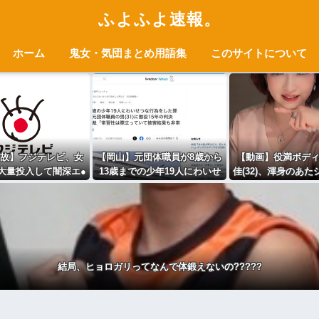
ふよふよ速報。
ホーム
鬼女・気団まとめ用語集
このサイトについて
故】フジテレビ、女
【岡山】元団体職員が8歳から
【動画】役満ボデ
大量投入して闇深エ●
13歳までの少年19人にわいせ
佳(32)、渾身のあ
番組ｗｗｗｗ
つ行為→懲役15年の判決
wwwwww
結局、ヒョロガリってなんで体鍛えないの?????