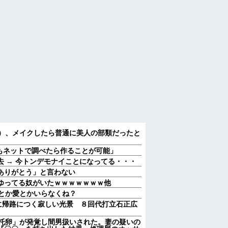
6）、メイクしたら普通に美人の部類だったと
人でもネットで調べたら作ることが可能」
 → 今トンデモナイことになってる・・・
ありがとう」と言わない
てゆってる奴がいたｗｗｗｗｗｗｗ他
恋とか愛とかいらなくね？
に帰路につく寂しい光景 ８回代打立石正広
「托卵」が発覚し間男扱いされた。妻の疑いの