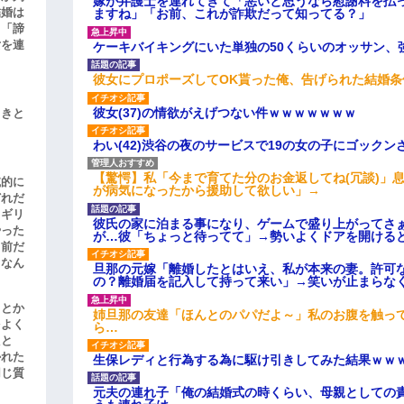
嫁が弁護士を連れてきて「悪いと思うなら慰謝料を払っ
結婚は
ますね」「お前、これが詐欺だって知ってる？」
、「諦
女を連
ケーキバイキングにいた単独の50くらいのオッサン、
彼女にプロポーズしてOK貰った俺、告げられた結婚
彼女(37)の情欲がえげつない件ｗｗｗｗｗｗｗ
引きと
わい(42)渋谷の夜のサービスで19の女の子にゴック
【驚愕】私「今まで育てた分のお金返してね(冗談)」息
滅的に
が病気になったから援助して欲しい」→
どれだ
リギリ
彼氏の家に泊まる事になり、ゲームで盛り上がってさ
やった
が…彼「ちょっと待ってて」→勢いよくドアを開ける
名前だ
、なん
旦那の元嫁「離婚したとはいえ、私が本来の妻。許可
の？離婚届を記入して持って来い」→笑いが止まらな
」とか
姉旦那の友達「ほんとのパパだよ～」私のお腹を触っ
をよく
ら…
たと
かれた
生保レディと行為する為に駆け引きしてみた結果ｗｗ
同じ質
元夫の連れ子「俺の結婚式の時くらい、母親としての