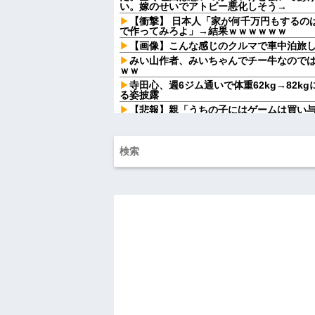
い。嫁のせいでアトピー悪化しそう→
【衝撃】 日本人「家が何千万円もするの
で作ってみろよ」→結果ｗｗｗｗｗｗ
【画像】こんな感じのクルマで車中泊旅
みい山作者、みいちゃんでチー牛なので
ｗｗ
寺田心、週6ジム通いで体重62kg→82kg
る姿披露
【悲報】親「うちの子にはゲームは買い
ｗｗｗ
ハンターハンターにわか「何でも切れる刀は
夫「嫁がメシマズで困ってるんだよ。毎
に行く！」夫「いや、そんな事しなくてい
ご...
釣りに行く息子がご飯全部おにぎりにし
ドソープの匂いがする
私「私と結婚して幸せ？」旦那「お前も
られず、後日まさかの展開に…
森三中体型な先輩嫁さんが数年後、深キ
後の彼女の行動が意外すぎて…
先生から電話があったんだけど、「～と
言ってたのが耳に残ってしまった
同僚「今日も電話貸して」私「毎回は困
同僚の言い分が理解できなくて…
もう先が長くないと20代で宣告された友