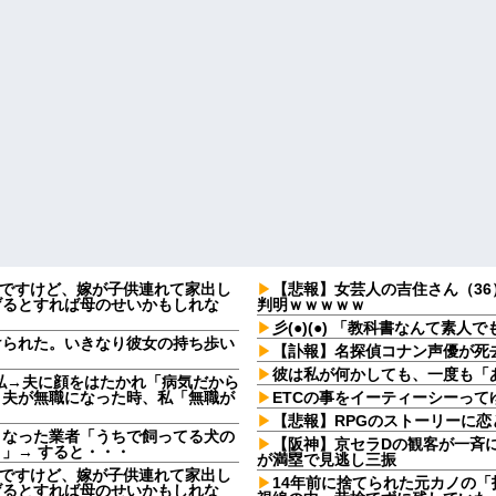
なんですけど、嫁が子供連れて家出し
【悲報】女芸人の吉住さん（3
げるとすれば母のせいかもしれな
判明ｗｗｗｗｗ
彡(●)(●) 「教科書なんて素
けられた。いきなり彼女の持ち歩い
【訃報】名探偵コナン声優が死去
彼は私が何かしても、一度も「
私→夫に顔をはたかれ「病気だから
」夫が無職になった時、私「無職が
ETCの事をイーティーシーっ
【悲報】RPGのストーリーに
となった業者「うちで飼ってる犬の
【阪神】京セラDの観客が一斉
」→ すると・・・
が満塁で見逃し三振
なんですけど、嫁が子供連れて家出し
14年前に捨てられた元カノの
げるとすれば母のせいかもしれな