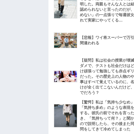
明した。両親もそんな人とは
認められないと言ったのだが
めない」の一点張りで毎週彼
れて実家にやってくる…
【悲報】ワイ将スーパーで万
間違われる
【疑問】私は社会の授業が壊
ダメで、テストも社会だけは
け頑張って勉強しても赤点ギ
だった。その歴史上の人物の
事はすべて覚えているのに、
けが全く出てこないんだけど
でだろう？
【驚愕】私は「気持ち少なめ
「気持ち多め」のような表現
する。彼氏の前でそれを言っ
き、「気持ちって何？」と聞
ので説明したら、その後また
問をしてきて冷めてしまった