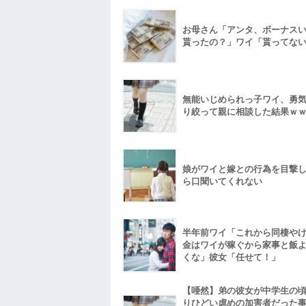
お母さん「アンタ、ボーナス
貰ったの？」ワイ「貰ってな
無能いじめられっ子ワイ、勇
り絞って親に相談した結果ｗ
娘がワイと嫁との行為を目撃
ら口聞いてくれない
半年前ワイ「これから同棲や
金はワイが稼ぐから家事と飯
くな」彼女「任せて！」
【唖然】弟の彼女が中学生の
りひどい虐めの加害者だった