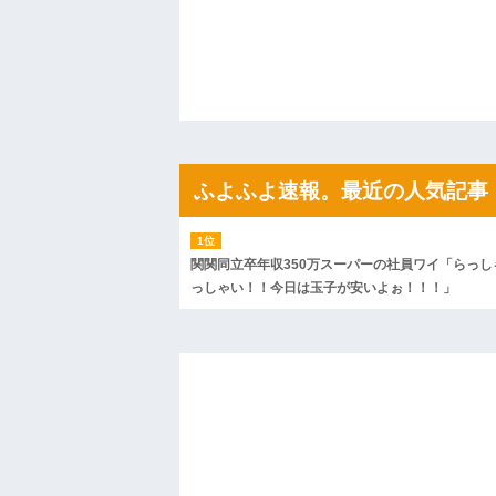
ので彼女の好きなもの沢山もっていったんだ
ハードオフに売っていた4万4000円のフ
「こんな高いの？ｗｗ」「逆に超安い」
私「ちょっと、人の家の金庫触らないで
たから、開けてみようとしただけ☆』義兄
果・・・
私「初めて飲む味だけどなんのお茶？」
【GIF】JSのカンチョーワロタ
後続車にクラクションを鳴らされ彼氏が
んだ！降りてこいよ！」と怒鳴りだし...
ふよふよ速報。最近の人気記事
【衝撃】報酬100万円超の治験募集がこち
【ネット騒然】惨殺されたタワマン頂き
ｗｗｗｗｗｗｗｗｗｗ
【愕然】白のクラウン俺氏、高速道路左
関関同立卒年収350万スーパーの社員ワイ「らっし
wwwwwwwwwwww
っしゃい！！今日は玉子が安いよぉ！！！」
百年の恋12-899 食べた量を張り合って
【悲報】佐藤輝明・・・２軍でも盛大に
れ