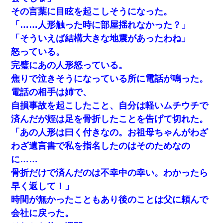
じゃ？）→俺電話「今何してんの？」同僚「シーで並んでるこ
その言葉に目眩を起こしそうになった。
と！」俺「会社にいない？」→次の瞬間、すごい鳥肌が立った
「……人形触った時に部屋揺れなかった？」
「そういえば結構大きな地震があったわね」
【衝撃】ヤンキー女に「サせて」って言った結果
怒っている。
完璧にあの人形怒っている。
焦りで泣きそうになっている所に電話が鳴った。
電話の相手は姉で、
自損事故を起こしたこと、自分は軽いムチウチで
済んだが姪は足を骨折したことを告げて切れた。
「あの人形は曰く付きなの。お祖母ちゃんがわざ
わざ遺言書で私を指名したのはそのためなの
に……
骨折だけで済んだのは不幸中の幸い。わかったら
早く返して！」
時間が無かったこともあり後のことは父に頼んで
会社に戻った。