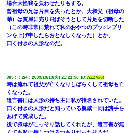
元夫の連れ子「俺の結婚式の時くらい、母親としての責任を果た
場合大怪我を負わせたりもする。
そうとは思わないのか！」→どうも連れ子は…
曾祖母の兄は片目を失ったとか、大叔父（祖母の
弟）は質屋に売り飛ばそうとして片足を切断した
姉旦那の友達「ほんとのパパだよ～」私のお腹を触ってほざく。
→思わず手を叩いて振り払ったら…
（この時非常に荒れて私のおやつのプッ○ンプリ
ンを上げ申したらおとなしくなった）とか、
日航機墜落事故の「ここからは日本語で大丈夫ですよ〜」の絶望
曰く付きの人形なのだ。
感がヤバイ・・・
放置子が病院送りになったらしい → 俺（二度と帰ってくるなよ…
嫁を半身不随にしやがった恨みは、正直こんなもんじゃ晴れな
い）
885
：
2/4
：
2009/10/13(火) 21:21:50 
 ID:
7iZZ4x0l
時は流れて祖父が亡くなりしばらくして祖母も亡
兄の新しい嫁がやらかしすぎて辛い。当たり前のように実家や姪
の幼稚園に来る
くなった。
遺言書には人形の持ち主に私が指名されていた。
スマホを与えられて、中学卒業する頃にはすっかり女叩きに洗脳
曰く付きの人形だと知っている親戚一同は諸手を
された弟が、大学進学のために一人暮らししたいと言い出した。
あげて賛成した。
後で叔母がこっそり話してくれたが、遺言書が無
【画像】女上司(30)「終電なくなったね…部屋くる？」ワイ「行
きます！」
くても私に押しつけるつもりだったそうだ。