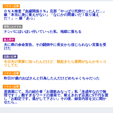
ＤＮＡ検査『血縁関係０％』旦那「やっぱり托卵だったんだ…」
嫁「本当に身に覚えがない」「なにかの間違いだ！取り違え
だ！」→ 嫁「あっ」
ナンパにほいほい付いていった私、地獄に落ちる
夫に癌の余命宣告。その闘病中に長女から信じられない言葉を受
けた
今日夫の実家に泊ったんだけど、朝起きたら股間がなんかモッコ
リしてた
昨日37歳のおばさんと行為したんだけどめちゃくちゃだった
居酒屋にて。兄の紹介者「お酒飲みなって」私「未成年なので無
理です！」酷すぎるワードの連発で、耐えきれず店員に5千円を渡
し「お勘定です。逃がして下さい」その後、録音内容を父に聞か
せたら...