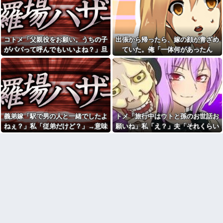
と話題にw w w w w w w w w w
愛猫を手放さないと無理と言わ
w w w
れた。子どものような存在だか
【動画】手術中に熊本地震直
ら手放すのは絶対に考えられな
撃やばすぎる
い・・・
【衝撃】若い女の子からする
【悔しい】トメ「嫁子のお父
コトメ「父親役をお願い。うちの子
出張から帰ったら、嫁の顔が青ざめ
「甘い匂い」の正体、まさか分
さんそんなに頑張ってるのにボ
がパパって呼んでもいいよね？」旦
ていた。俺「一体何があったん
からないDTなんておらんよな？
ーナスが減ったり大変ねぇ」私
よな？w w w w w w w w w w w
の自慢の父をバカにし始めた→
那「それは無理」→断った途端に大
だ？」嫁「…」→子供たちに話を聞
休日に甥っ子をアポなし託児
【結婚式当日に】義妹の不倫
騒ぎになり…
くと…
を押し付けてきた兄嫁！「テレ
を暴露した私。でも旦那が援助
ビでも見せといてw」と言うので
したいと言い出して…ｗｗｗ
『Gガンダム』を一気見させた結
彼の母親と初めて食事した時
果……甥っ子が重度の中二病...
に彼母が「私ちゃんは結婚した
私「妊娠しました」義兄嫁
ら仕事辞める予定なんですって
「その子は私が育てる！」→義
ね」と言ってきた
義弟嫁「駅で男の人と一緒でしたよ
トメ「旅行中はウトと孫のお世話お
妹の子を育ててきた私にまさか
「今思えばなんであんなに夢
ねぇ？」私「従弟だけど？」→意味
願いね」私「え？」夫「それくらい
の要求をしてきて…
中になったんやろ…」と思うコ
深な言い方をされてウンザリして…
やってやれよ」→まさかの丸投げに
彼（ライスをフォークの上に
ンテンツ
乗せてパクッ）私「使い方間違
困惑して…
【画像】思わず保存したくな
ってるよ」彼「これはイギリス
る「笑える画像・最高な画像」
式のマナーなんだっ！！！」→
貼っていけｗｗｗｗｗ
真相を調べることになり…
【修羅場】不妊と判明した
26歳で歯医者の彼女が『私は
夫、前妻の娘に「実の子じゃな
医者と結婚した方がいいのか
い！」と訴えた結果ｗｗｗｗ
も』と言い出したわ。俺は公務
員で...
33歳くらいから太ったせいか
加齢で＊が緩んだのかチョビッ
「男の人生はイージーモー
と漏れるようになった
ド」とか言い出す女性いるけ
ど、そういう女性がハードモー
相手がどんなパイプ持ってい