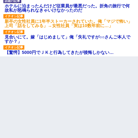
ホテルに泊まったんだけど従業員が最悪だった。折角の旅行で何
故私が怒鳴られなきゃいけなかったのだ
新卒の女性社員に1年半ストーカーされていた。俺「マジで怖い」
上司「話をしてみる」→女性社員「実は10数年前に…」
見合いにて。嫁「はじめまして」俺「失礼ですが○○さんご本人で
すか？」
【驚愕】5000円でＪＫと行為してきたが後悔しかない…