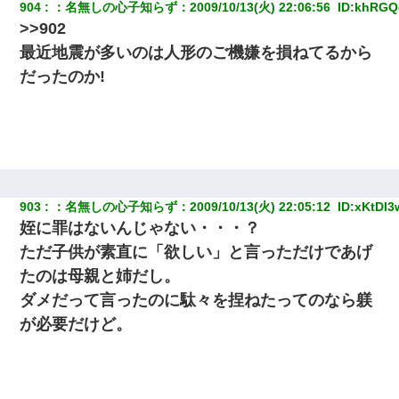
904
：
名無しの心子知らず
：
2009/10/13(火) 22:06:56 
 ID:
khRGQ
>>902
最近地震が多いのは人形のご機嫌を損ねてるから
だったのか!
903
：
名無しの心子知らず
：
2009/10/13(火) 22:05:12 
 ID:
xKtDl3
姪に罪はないんじゃない・・・？
ただ子供が素直に「欲しい」と言っただけであげ
たのは母親と姉だし。
ダメだって言ったのに駄々を捏ねたってのなら躾
が必要だけど。