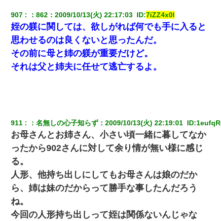
907
：
862
：
2009/10/13(火) 22:17:03 
 ID:
7iZZ4x0l
姪の躾に関しては、欲しがれば何でも手に入ると
思わせるのは良くないと思ったんだ。
その前に母と姉の躾が重要だけど。
それは父と姉夫に任せて逃亡するよ。
911
：
名無しの心子知らず
：
2009/10/13(火) 22:19:01 
 ID:
1eufq
お母さんとお姉さん、小さい頃一緒に暮してなか
ったから902さんに対して余り情が無い様に感じ
る。
人形、他持ち出しにしてもお母さんは娘のだか
ら、姉は妹のだからって勝手な事したんだろう
ね。
今回の人形持ち出しって姪は関係ないんじゃな