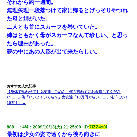
それから約一週間。
無理矢理一段落つけて家に帰るとげっそりやつれ
た母と姉がいた。
二人とも首にスカーフを巻いていた。
姉はともかく母がスカーフなんて珍しい、と思っ
たら理由があった。
夢の中にあの人形が出て来たらしい。
【身体で払わせて】女友達「ごめん、何も言わずにお金貸してくださ
い……」俺「いいよ！いくら？」女友達「10万円ぐらい……」俺「ほい！
10万！」→
888
：
4/4
：
2009/10/13(火) 21:25:00 
 ID:
7iZZ4x0l
最初は少女の姿で遠くから後ろ向きに