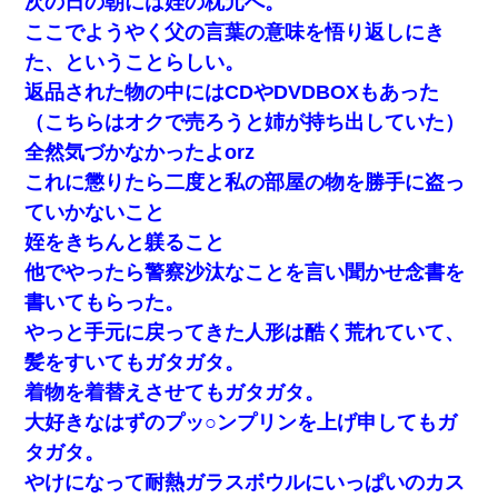
次の日の朝には姪の枕元へ。
ここでようやく父の言葉の意味を悟り返しにき
た、ということらしい。
返品された物の中にはCDやDVDBOXもあった
（こちらはオクで売ろうと姉が持ち出していた）
全然気づかなかったよorz
これに懲りたら二度と私の部屋の物を勝手に盗っ
ていかないこと
姪をきちんと躾ること
他でやったら警察沙汰なことを言い聞かせ念書を
書いてもらった。
やっと手元に戻ってきた人形は酷く荒れていて、
髪をすいてもガタガタ。
着物を着替えさせてもガタガタ。
大好きなはずのプッ○ンプリンを上げ申してもガ
タガタ。
やけになって耐熱ガラスボウルにいっぱいのカス