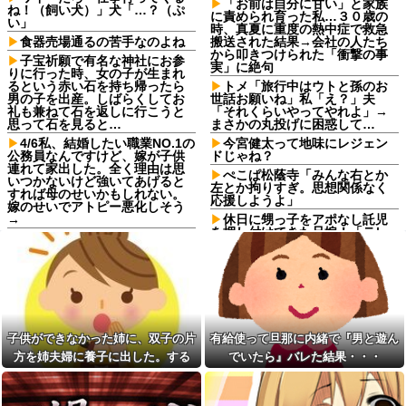
「お前は自分に甘い」と家族
ね！（飼い犬）」犬「…？（ぷ
に責められ育った私…３０歳の
い」
時、真夏に重度の熱中症で救急
食器売場通るの苦手なのよね
搬送された結果→会社の人たち
から叩きつけられた「衝撃の事
子宝祈願で有名な神社にお参
実」に絶句
りに行った時、女の子が生まれ
るという赤い石を持ち帰ったら
トメ「旅行中はウトと孫のお
男の子を出産。しばらくしてお
世話お願いね」私「え？」夫
礼も兼ねて石を返しに行こうと
「それくらいやってやれよ」→
思って石を見ると…
まさかの丸投げに困惑して…
4/6私、結婚したい職業NO.1の
今宮健太って地味にレジェン
公務員なんですけど、嫁が子供
ドじゃね？
連れて家出した。全く理由は思
ぺこぱ松蔭寺「みんな右とか
いつかないけど強いてあげると
左とか拘りすぎ。思想関係なく
すれば母のせいかもしれない。
応援しようよ」
嫁のせいでアトピー悪化しそう
→
休日に甥っ子をアポなし託児
を押し付けてきた兄嫁！「テレ
【卑怯な女】 いつも弱そうな
ビでも見せといてw」と言うので
相手をイビる同期S「おい、聞け
『Gガンダム』を一気見させた結
よコラ！」地味な私「あ？相手
果……甥っ子が重度の中二病を
選んでデカい事言ってんじゃね
発症して家で大暴れｗｗ
えよ」S「え…」→予想外の反...
子供ができなかった姉に、双
シャウエッセン公式、またこ
子の片方を姉夫婦に養子に出し
ういうのでいい丼をポスト
た。すると、養子に出した子が
子供ができなかった姉に、双子の片
有給使って旦那に内緒で『男と遊ん
ダイアンのじゃない方がユー
すごく礼儀正しくてビックリ
スケさんになってしまっている
方を姉夫婦に養子に出した。する
でいたら』バレた結果・・・
人気YouTuberさん、動画内で
という事実←これ
最悪の秘密がバレて終わ
と、養子に出した子がすごく礼儀正
【画像】令和最新版の剛力彩
る・・・他
しくてビックリ
芽、ワイらにブッ刺さりまくり
生活保護の相談に行ったら、