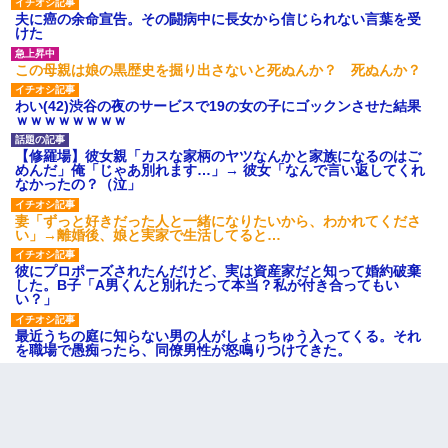
夫に癌の余命宣告。その闘病中に長女から信じられない言葉を受
けた
この母親は娘の黒歴史を掘り出さないと死ぬんか？ 死ぬんか？
わい(42)渋谷の夜のサービスで19の女の子にゴックンさせた結果
ｗｗｗｗｗｗｗｗ
【修羅場】彼女親「カスな家柄のヤツなんかと家族になるのはご
めんだ」俺「じゃあ別れます…」→ 彼女「なんで言い返してくれ
なかったの？（泣」
妻「ずっと好きだった人と一緒になりたいから、わかれてくださ
い」→離婚後、娘と実家で生活してると…
彼にプロポーズされたんだけど、実は資産家だと知って婚約破棄
した。B子「A男くんと別れたって本当？私が付き合ってもい
い？」
最近うちの庭に知らない男の人がしょっちゅう入ってくる。それ
を職場で愚痴ったら、同僚男性が怒鳴りつけてきた。