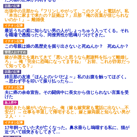
あり)
【ネット騒然】惨殺されたタ
出張中の旦那から『フリンしやがって、このクズ』と電話が。私
ワマン頂き女子のこの動画、す
「本当に家まで来たの？証拠は？」旦那「俺の言葉が信じられな
げえええええｗｗｗｗｗｗｗｗ
いのか！」→ 離婚後
ｗｗｗ
【愕然】白のクラウン俺氏、
最近うちの庭に知らない男の人がしょっちゅう入ってくる。それ
高速道路左車線を制限速度で走
を職場で愚痴ったら、同僚男性が怒鳴りつけてきた。
った結果wwwwwwwwwwww
百年の恋12-899 食べた量を
この母親は娘の黒歴史を掘り出さないと死ぬんか？ 死ぬんか？
張り合ってくる
【悲報】佐藤輝明・・・２軍
嫁が弁護士を連れてきて「悪いと思うなら慰謝料を払って離婚し
でも盛大にやらかす←あまり悲
ろ」→ 俺「完全に恐喝になってますね」「お前、これが詐欺だっ
しませないでくれ
て知ってる？」
姉旦那の友達「ほんとのパパだよ～」私のお腹を触ってほざく。
→思わず手を叩いて振り払ったら…
夫に癌の余命宣告。その闘病中に長女から信じられない言葉を受
けた
朝起きたら嫁がいなかった。俺（嫁も嫁実家も電話に出ない…不
安だ）→ 仕事を早退して帰宅すると、嫁と嫁両親と知らない男が
２人・・・
17年飼っていた犬が亡くなった。鼻水垂らし嗚咽する私に、猫が
近づいて頭突きをしてきて…