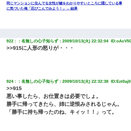
同じマンションに住んでる女性が鍵をわかりやすいところに隠している事
に気づいた俺「忍びこんでみよう！」→ 結果
922
：
名無しの心子知らず
：
2009/10/13(火) 22:32:04 
 ID:
oAcV5
>>915に人形の怒りが・・・
924
：
名無しの心子知らず
：
2009/10/13(火) 22:32:38 
 ID:
Ezt0aj
>>915
悪い事したら、お仕置きは必要でしょ。
勝手に帰ってきたら、姉に逆恨みされるじゃん。
「勝手に持ち帰ったのね、キィッ！！」って。