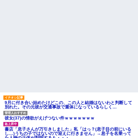
ドなんだって思う...
るかも知れないのに…
転勤族の夫につき高知で入社
高校３年生の女です。家が嫌
した会社を一昨日の朝やめてき
いすぎて家を出て現在養護施設
た。ヘンパイとかいつの時代だ
で暮らしています
気持ち悪い。
主な税金の成り立ちを調べて
彼氏が『この車』買おうとし
みたよ
て私とケンカになってるんだけ
どｗｗｗｗｗｗ
ハードオフに売っていた4万
4000円のフィギュアがヤバすぎ
るｗｗｗｗｗｗ「こんな高い
の？ｗｗ」「逆に超安い」
私「ちょっと、人の家の金庫
触らないでよ！」キチママ『そ
こに金庫があったから、開けて
みようとしただけ☆』義兄「泥
は出てけ！二度と来るな！」結
果・・・
私「初めて飲む味だけどなん
のお茶？」彼「ちっ！」私「」
9月に付き合い始めたけどこの、この人と結婚はないわと判断して
【GIF】JSのカンチョーワロ
別れた。その元彼が交通事故で重体になっているらしく…
タ
後続車にクラクションを鳴ら
され彼氏が逆切れ。「何クラク
彼女(37)の情欲がえげつない件ｗｗｗｗｗｗｗ
ション鳴らしてんだ！降りてこ
いよ！」と怒鳴りだし...
書店「息子さんが万引きしました」私「はっ？(息子目の前にいる
【衝撃】報酬100万円超の治験
し…)うちの子ではないので迎えに行きません」→息子を名乗って
募集がこちらｗｗｗｗｗ(※画像
た人物の正体が判明するも・・・