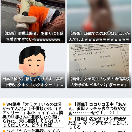
【動画】喧嘩上級者、あまりにも落
【画像】16歳でこのお◯ぱいはいか
ち着きすぎているwwwwwwww
んでしょｗｗｗwｗｗｗｗｗｗｗｗ
日本「輸入に頼りまくりです」高市
【画像】女子高生「ウチの通信高校
「円安ホクホク！ホクホクゥ！」←
の数学のレベルヤバすぎｗｗｗ」
3/4隣奥「オラァ！いるのは分
【画像】ココリコ田中「あか
かってんだよ！子供預かれ！(ド
ん、浜田メッチャ腹立つ奴やな
アケリー！」私(ヒィィィ…)→隣
ぁ･････････せや！」⇒！！
奥の旦那さんに相談したら逃げ
【訃報】名探偵コナン声優が
られた。夫に相談してもなにい
死去 → 今トンデモナイことにな
ってだこいつ。どうすれば…
ってる・・・
ワイ「たろー仕事行ってくる