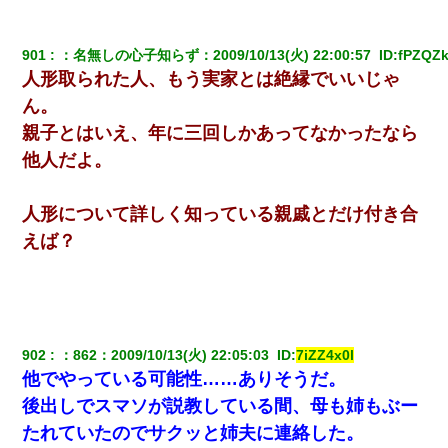
901
：
名無しの心子知らず
：
2009/10/13(火) 22:00:57 
 ID:
fPZQZ
人形取られた人、もう実家とは絶縁でいいじゃ
ん。
親子とはいえ、年に三回しかあってなかったなら
他人だよ。
人形について詳しく知っている親戚とだけ付き合
えば？
902
：
862
：
2009/10/13(火) 22:05:03 
 ID:
7iZZ4x0l
他でやっている可能性……ありそうだ。
後出しでスマソが説教している間、母も姉もぶー
たれていたのでサクッと姉夫に連絡した。