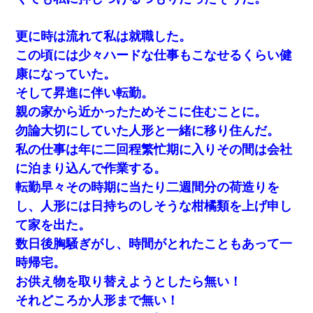
中途採用のAが部長から呼び出された。Aはヘラヘラと部屋に入っ
更に時は流れて私は就職した。
ていき、1時間後に号泣しながら出てきて…
この頃には少々ハードな仕事もこなせるくらい健
康になっていた。
何年か前に妹は離婚している。当時生まれた姪が義弟の子じゃな
かったため妹有責での離婚になり…
そして昇進に伴い転勤。
親の家から近かったためそこに住むことに。
【唖然】帰宅したら旦那のスポーツカーが消えていた。警察『目
勿論大切にしていた人形と一緒に移り住んだ。
立つし、すぐ見つかるかもしれません』→ 数時間後・・警察『××
さんご存じですか？』
私の仕事は年に二回程繁忙期に入りその間は会社
に泊まり込んで作業する。
17年飼っていた犬が亡くなった。鼻水垂らし嗚咽する私に、猫が
転勤早々その時期に当たり二週間分の荷造りを
近づいて頭突きをしてきて…
し、人形には日持ちのしそうな柑橘類を上げ申し
ワイ144kg彼女98kgデブカップル、1年間毎日行為しまくった結
て家を出た。
果
数日後胸騒ぎがし、時間がとれたこともあって一
時帰宅。
元旦那から復縁要請。息子「最新型のiPhoneも買えない貧乏は嫌
だ、再婚して」私「なら父親と暮らせ」息子「やった＾＾」私
お供え物を取り替えようとしたら無い！
（もう手遅れだったんだな…）
それどころか人形まで無い！