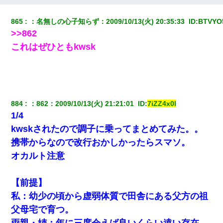
嫁に不倫されたから嫁と不倫相手に1000万の慰謝料請求した
865
：
名無しの心子知らず
：
2009/10/13(火) 20:35:33 
 ID:
BTVYO
嫁が涙声で『会いたいね』とか言っているのが聞こえた。俺「こ
>>862
んな時間に誰と電話してんの？」嫁「ごめんなさい…！（大号
泣」俺（キターー）→
これはぜひともkwsk
彼女(美人女医)にネックレスをプレゼント。「こんな安物を渡すく
らいなら、渡さないほうがマシだからね」→ ６０万したと話した
ら・・・
884
：
862
：
2009/10/13(火) 21:21:01 
 ID:
7iZZ4x0l
【驚愕】私「今まで育てた分のお金返してね(冗談)」息子「はい、
1/4
3000万円」→数年後。私「妹が病気になったから援助して欲し
い」→
kwskされたので調子に乗ってまとめてみた。。
携帯からなので改行おかしかったらスマソ。
ケーキバイキングにいた単独の50くらいのオッサン、強烈だっ
オカルト注意
た。
【前提】
彼女との行為を録画した結果→衝撃の事実が判明したｗｗｗｗｗ
ｗ
私：幼少の頃から虚弱体質で田舎にある父方の祖
父母宅で育つ。
｢昨日はお兄ちゃんと一緒にお風呂に入っちゃった～｣とか毎日兄
両親・姉：年に三度会えば良いくらい遠い存在。