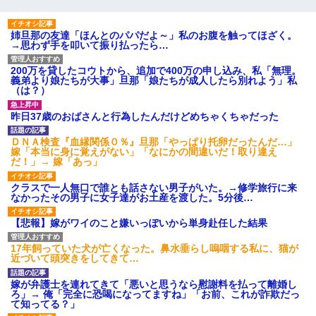
姉旦那の友達「ほんとのパパだよ～」私のお腹を触ってほざく。
→思わず手を叩いて振り払ったら…
200万を貸したコウトから、追加で400万の申し込み、私「無理。
義弟より娘たちが大事」旦那「娘たちが成人したら別れよう」私
（は？）
昨日37歳のおばさんと行為したんだけどめちゃくちゃだった
ＤＮＡ検査『血縁関係０％』旦那「やっぱり托卵だったんだ…」
嫁「本当に身に覚えがない」「なにかの間違いだ！取り違え
だ！」→ 嫁「あっ」
クラスで一人無口で誰とも話さない男子がいた。→修学旅行に来
なかったその男子に女子達がお土産を渡した。5分後…
【悲報】嫁がワイのこと嫌いっぽいから単身赴任した結果
17年飼っていた犬が亡くなった。鼻水垂らし嗚咽する私に、猫が
近づいて頭突きをしてきて…
嫁が弁護士を連れてきて「悪いと思うなら慰謝料を払って離婚し
ろ」→ 俺「完全に恐喝になってますね」「お前、これが詐欺だっ
て知ってる？」