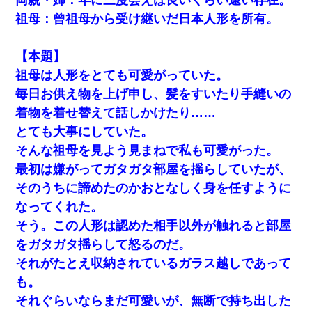
の話をしていたA子が事故で亡くなった。→Ａ子のお母さんの話に
驚愕…
祖母：曾祖母から受け継いだ日本人形を所有。
最近うちの庭に知らない男の人がしょっちゅう入ってくる。それ
【本題】
を職場で愚痴ったら、同僚男性が怒鳴りつけてきた。
祖母は人形をとても可愛がっていた。
毎日お供え物を上げ申し、髪をすいたり手縫いの
「パワハラを受けたから思い切って転職した」とSNSで呟いた
ら、速攻でパワハラかました元上司がLINEを送ってきた。
着物を着せ替えて話しかけたり……
とても大事にしていた。
小学生の息子が急に様子がおかしくなった。私「理由を聞いても
そんな祖母を見よう見まねで私も可愛がった。
『わかんない！』って怒鳴り付けてくるし、困っってる」旦那
「話してみるよ」→ 後日・・・
最初は嫌がってガタガタ部屋を揺らしていたが、
そのうちに諦めたのかおとなしく身を任すように
嫁の妹（26歳）がずっとウチに泊まりに来た結果→俺がヤバイｗ
なってくれた。
ｗｗｗｗｗｗｗ
そう。この人形は認めた相手以外が触れると部屋
をガタガタ揺らして怒るのだ。
ワイアラサー主婦、昨晩久しぶりに夫と致した結果ｗｗｗｗｗ
それがたとえ収納されているガラス越しであって
私（23）冗談のつもりで上司（27）に胸を揉ませた結果・・・
も。
それぐらいならまだ可愛いが、無断で持ち出した