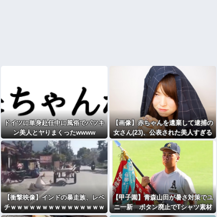
ドイツに単身赴任中に風俗でパツキ
【画像】赤ちゃんを遺棄して逮捕の
ン美人とヤりまくったwwww
女さん(23)、公表された美人すぎる
ご尊顔がこちら⇒ｗｗｗｗｗｗｗｗ
ｗｗ
【衝撃映像】インドの暴走族、レベ
【甲子園】青森山田が暑さ対策でユ
チｗｗｗｗｗｗｗｗｗｗｗｗｗｗｗ
ニ一新 ボタン廃止でTシャツ素材
ｗ
ｗｗｗ