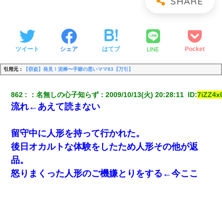
LINE
ツイート
シェア
はてブ
Pocket
引用元：
【窃盗】発見！泥棒〜手癖の悪いママ83【万引】
862
：
名無しの心子知らず
：
2009/10/13(火) 20:28:11 
 ID:
7iZZ4x
流れ←あえて読まない
留守中に人形を持って行かれた。
後日オカルトな体験をしたため人形その他が返
品。
怒りまくった人形のご機嫌とりをする←今ここ