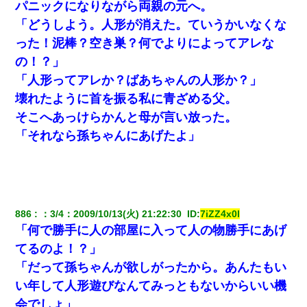
パニックになりながら両親の元へ。
【悲報】お風呂で父親と姉が完全に行為してるんだが...
「どうしよう。人形が消えた。ていうかいなくな
った！泥棒？空き巣？何でよりによってアレな
３２歳俺「ずっと好きでした！！付き合って下さい！」 ２５歳
彼女「うん！！絶対幸せになろうね！！！！」 → ７年後ｗｗ
の！？」
ｗｗｗ
「人形ってアレか？ばあちゃんの人形か？」
壊れたように首を振る私に青ざめる父。
【クズ】昔、兄がお見合いして「ブスすぎｗｗｗ」と断った女性
が、兄の同級生と結婚。それを知った兄は荒れ狂い、｢嫁さん、俺
そこへあっけらかんと母が言い放った。
のお古ですが気分はどう？」とメールを送った→
「それなら孫ちゃんにあげたよ」
【復讐】義兄嫁「生活費、足りない分を貸してほしい」私「貸す
わけないでしょｗｗｗｗ」→ 理由を話したら泣き出して・・私
（あまりにも希望通り）
886
：
3/4
：
2009/10/13(火) 21:22:30 
 ID:
7iZZ4x0l
妻と同居し始めたときから、よく妻が「どこかで音漏れしてな
い？音楽聞こえる」と言っていて…
「何で勝手に人の部屋に入って人の物勝手にあげ
てるのよ！？」
生保レディと行為する為に駆け引きしてみた結果ｗｗｗｗｗｗｗ
「だって孫ちゃんが欲しがったから。あんたもい
ｗｗｗｗｗ
い年して人形遊びなんてみっともないからいい機
会でしょ」
日曜日、会社の窓を見ると同僚の姿。俺（あれ？ディズニーシー