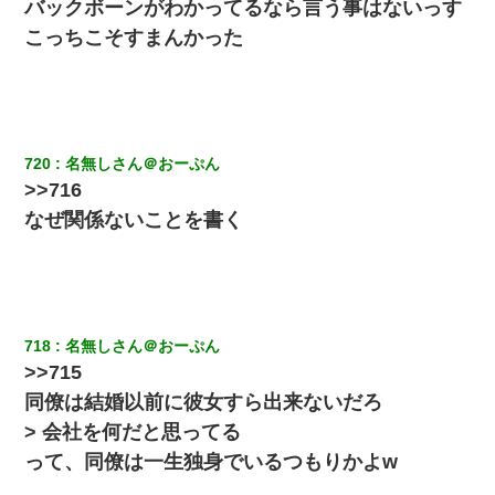
バックボーンがわかってるなら言う事はないっす
アパートのドアに『ハンザイ者！この人はさいあくの人です』と
こっちこそすまんかった
張り紙が！大家「面倒はごめんだよ」私「はあ」→警察に行き、
見回りで犯人が捕まったが、それが…｜生活｜ヌルポあんてな
クラスで一人無口で誰とも話さない男子がいた。→修学旅行に来
なかったその男子に女子達がお土産を渡した。5分後…
720
名無しさん＠おーぷん
>>716
彼女(美人女医)にネックレスをプレゼント。「こんな安物を渡すく
らいなら、渡さないほうがマシだからね」→ ６０万したと話した
なぜ関係ないことを書く
ら・・・
最近うちの庭に知らない男の人がしょっちゅう入ってくる。それ
を職場で愚痴ったら、同僚男性が怒鳴りつけてきた。
718
名無しさん＠おーぷん
彼女との行為を録画した結果→衝撃の事実が判明したｗｗｗｗｗ
>>715
ｗ
同僚は結婚以前に彼女すら出来ないだろ
> 会社を何だと思ってる
彼女(37)の情欲がえげつない件ｗｗｗｗｗｗｗ
って、同僚は一生独身でいるつもりかよw
小学生の妹が20代の弟とチューしてるのに、見て見ぬふりの親を