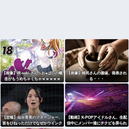
【画像】咲-saki-さん、お●ぱいの概
【画像】移民さんの価値、発表され
念がもうめちゃくちゃｗｗｗｗｗ
る・・・
【悲報】仙台育英のマネージャー、
【動画】K-POPアイドルさん、生配
首をひねっただけでなぜかウインク
信中にメンバー達にチクビを弄られ
したことにされてしまう
てしまう