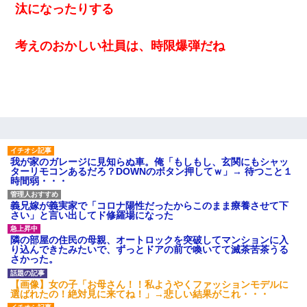
汰になったりする
考えのおかしい社員は、時限爆弾だね
我が家のガレージに見知らぬ車。俺「もしもし、玄関にもシャッ
ターリモコンあるだろ？DOWNのボタン押してｗ」→ 待つこと１
時間弱・・・
義兄嫁が義実家で「コロナ陽性だったからこのまま療養させて下
さい」と言い出してド修羅場になった
隣の部屋の住民の母親、オートロックを突破してマンションに入
り込んできたみたいで、ずっとドアの前で喚いてて滅茶苦茶うる
さかった。
【画像】女の子「お母さん！！私ようやくファッションモデルに
選ばれたの！絶対見に来てね！」→悲しい結果がこれ・・・