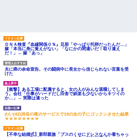
ＤＮＡ検査『血縁関係０％』旦那「やっぱり托卵だったんだ…」
嫁「本当に身に覚えがない」「なにかの間違いだ！取り違え
だ！」→ 嫁「あっ」
夫に癌の余命宣告。その闘病中に長女から信じられない言葉を受
けた
【衝撃】ある工場に配属すると、女の人がみんな退職してしま
う。会社「仕事がハードだし田舎で娯楽も少ないからキツイの
か…」→ 実際は違った
わい(42)渋谷の夜のサービスで19の女の子にゴックンさせた結果
ｗｗｗｗｗｗｗｗ
【不幸な結婚式】新郎親族「ブスのくせにドレスなんか着ちゃっ