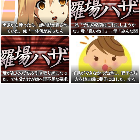
よ？」→強気だった男の態度が
「お前は自分に甘い」と家族
一変して…
に責められ育った私…３０歳の
時、真夏に重度の熱中症で救急
姑「子供いないんだから月2万
搬送された結果→会社の人たち
くらい出せるでしょ」私「え？
から叩きつけられた「衝撃の事
将来のために貯めているんです
実」に絶句
出張から帰ったら、嫁の顔が青ざめ
私「子供の名前はこれにしようか
が…」→義実家の要求に呆れ
て…
味噌汁にアレを入れてしまう
ていた。俺「一体何があったん
な」母「良いね！」→母「みんな聞
嫁(メシマズ)にブチギレた俺。
【うわぁ】 都営団地住み、年
だ？」嫁「…」→子供たちに話を聞
いて！ヒントは花の名前よ！」→勝
……帰ったら離婚届がありまし
収10万円上げると「大変なこ
た
くと…
手に発表されて腹が立ち…
と」になるｗｗｗｗｗｗｗ
休日に甥っ子をアポなし託児
【復讐】 ある職業の人材を育
を押し付けてきた兄嫁！「テレ
成する高校に通ってたんだが、
ビでも見せといてw」と言うので
体力ないヤツはイジメられて全
『Gガンダム』を一気見させた結
寮制だから逃げ出すこともでき
果……甥っ子が重度の中二病を
なかった→あるイジっ子が自...
発症して家で大暴れｗｗ
母が友人の子供を引き取り姉になっ
子供ができなかった姉に、双子の片
AIさん、ドラクエ6を理想的に
「今思えばなんであんなに夢
た。でも父だけが姉へ理不尽な要求
方を姉夫婦に養子に出した。する
アニメ化してしまう
中になったんやろ…」と思うコ
ばかり押し付けていて…
と、養子に出した子がすごく礼儀正
ダイアンのじゃない方がユー
ンテンツ
スケさんになってしまっている
しくてビックリ
映画デートの予定をドタキャ
という事実←これ
ンされて、見てない映画のチケ
政府「増税」敵「増税すん
代を奢らされて、これはダメだ
な！増税メガネ！」→政府「減
と思って別れたよ
税」敵「減税すんな！社会保障
【画像】思わず保存したくな
どうなる！」
る「笑える画像・最高な画像」
【画像】令和最新版の剛力彩
貼っていけｗｗｗｗｗ
芽、ワイらにブッ刺さりまくり
【修羅場】不妊と判明した
と話題にw w w w w w w w w w
夫、前妻の娘に「実の子じゃな
w w w
い！」と訴えた結果ｗｗｗｗ