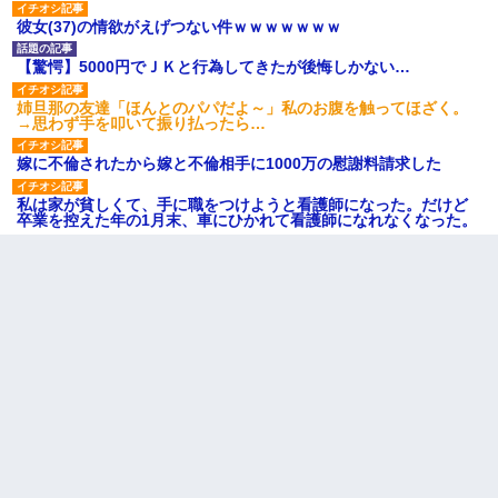
彼女(37)の情欲がえげつない件ｗｗｗｗｗｗｗ
【驚愕】5000円でＪＫと行為してきたが後悔しかない…
姉旦那の友達「ほんとのパパだよ～」私のお腹を触ってほざく。
→思わず手を叩いて振り払ったら…
嫁に不倫されたから嫁と不倫相手に1000万の慰謝料請求した
私は家が貧しくて、手に職をつけようと看護師になった。だけど
卒業を控えた年の1月末、車にひかれて看護師になれなくなった。