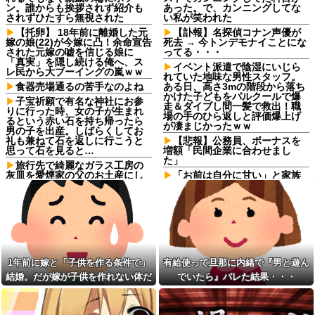
ン。誰からも挨拶されず紹介も
あった。で、カンニングしてな
されずひたすら無視された
い私が笑われた
【托卵】 18年前に離婚した元
【訃報】名探偵コナン声優が
嫁の娘(22)が今嫁に凸！余命宣告
死去 → 今トンデモナイことにな
された元嫁の嘘を信じる娘に
ってる・・・
「真実」を隠し続ける俺へ、ス
イベント派遣で陰湿にいじら
レ民から大ブーイングの嵐ｗｗ
れていた地味な男性スタッフ。
食器売場通るの苦手なのよね
ある日、高さ3mの階段から落ち
かけた子どもをパルクールで爆
子宝祈願で有名な神社にお参
走＆ダイブし間一髪で救出！職
りに行った時、女の子が生まれ
場の手のひら返しと評価爆上げ
るという赤い石を持ち帰ったら
が凄まじかったｗｗ
男の子を出産。しばらくしてお
礼も兼ねて石を返しに行こうと
【悲報】公務員、ボーナスを
思って石を見ると…
増額「民間企業に合わせまし
た」
旅行先で綺麗なガラス工房の
灰皿を愛煙家の父のお土産にし
「お前は自分に甘い」と家族
たんだけどダイソーでそっくり
に責められ育った私…３０歳の
な商品を見つけた
時、真夏に重度の熱中症で救急
搬送された結果→会社の人たち
嫁の浮気発覚から再構築を続
から叩きつけられた「衝撃の事
けて8ヶ月、愛しさと憎しみが交
実」に絶句
互に押し寄せてる。もう一回俺
に恋させてあげたい。
【悲報】思春期の娘に「キモ
ッ」と言われたお父さん、グレ
【前編】ファミレスでバイト
る他
1年前に嫁と「子供を作る条件で」
有給使って旦那に内緒で『男と遊ん
を始めた嫁が10歳年下のフリー
ターと性行為してた
【画像】赤ちゃんを遺棄して
結婚。だが嫁が子供を作れない体だ
でいたら』バレた結果・・・
逮捕の女さん(23)、公表された美
飲み屋にて。男「カクテルな
と知ったので離婚へ。
人すぎるご尊顔がこちら⇒ｗｗ
んて女の飲み物でしょｗ」マス
ｗｗｗｗｗｗｗｗ
ター「その子、かなり飲める