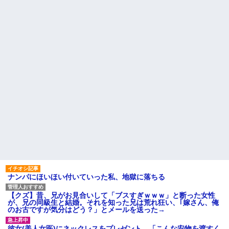
ナンパにほいほい付いていった私、地獄に落ちる
【クズ】昔、兄がお見合いして「ブスすぎｗｗｗ」と断った女性
が、兄の同級生と結婚。それを知った兄は荒れ狂い、｢嫁さん、俺
のお古ですが気分はどう？」とメールを送った→
彼女(美人女医)にネックレスをプレゼント。「こんな安物を渡すく