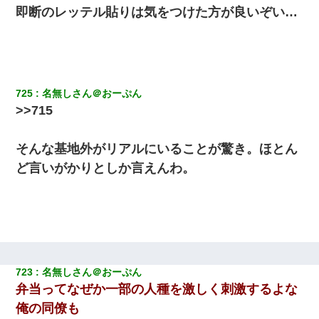
即断のレッテル貼りは気をつけた方が良いぞい…
生保レディと行為する為に駆け引きしてみた結果ｗｗｗｗｗｗｗ
ｗｗｗｗｗ
【GJ!】会社から帰宅中、広い駐車場にエンジンかけっ放しの車を
発見。しかも「ヒィ～」みたいな声も聞こえてきたので気になっ
725
名無しさん＠おーぷん
て近寄ったら女の子がおっさんの下敷きになってた
>>715
ケーキバイキングにいた単独の50くらいのオッサン、強烈だっ
た。
そんな基地外がリアルにいることが驚き。ほとん
ど言いがかりとしか言えんわ。
新卒の女性社員に1年半ストーカーされていた。俺「マジで怖い」
上司「話をしてみる」→女性社員「実は10数年前に…」
200万を貸したコウトから、追加で400万の申し込み、私「無理。
義弟より娘たちが大事」旦那「娘たちが成人したら別れよう」私
（は？）
723
名無しさん＠おーぷん
弁当ってなぜか一部の人種を激しく刺激するよな
10年ほど前、息子がまだ年中だった時に離婚したんだけど、一昨
年の暮れに突然息子が職場を訪ねてきた。
俺の同僚も