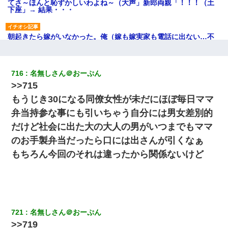
てさ～ほんと恥ずかしいわよね～（大声」新郎両親「！！！（土
下座」→ 結果・・・
朝起きたら嫁がいなかった。俺（嫁も嫁実家も電話に出ない…不
安だ）→ 仕事を早退して帰宅すると、嫁と嫁両親と知らない男が
２人・・・
716
名無しさん＠おーぷん
ミスした新人(
)に冗談で「行為させてくれたら許してあげる」
>>715
って言ったら・・・
もうじき30になる同僚女性が未だにほぼ毎日ママ
妻「ずっと好きだった人と一緒になりたいから、わかれてくださ
弁当持参な事にも引いちゃう自分には男女差別的
い」→離婚後、娘と実家で生活してると…
だけど社会に出た大の大人の男がいつまでもママ
のお手製弁当だったら口には出さんが引くなぁ
【身体で払わせて】女友達「ごめん、何も言わずにお金貸してく
ださい……」俺「いいよ！いくら？」女友達「10万円ぐら
もちろん今回のそれは違ったから関係ないけど
い……」俺「ほい！10万！」→
ずっとニートだと思ってた同居の義弟が投資で旦那より稼いでる
とか知らなかった…
721
名無しさん＠おーぷん
【修羅場】彼女親「カスな家柄のヤツなんかと家族になるのはご
>>719
めんだ」俺「じゃあ別れます…」→ 彼女「なんで言い返してくれ