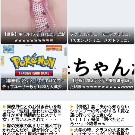
【画像】ギャルJSりりぴ(12)、近影
ファミコンミニ、スーファミミニ、
ｗｗｗｗｗｗｗｗｗｗ
PCエンジンミニ、メガドラミニ、
ネオジオミニ
【悲報】ポケポケ、1年で月間アク
【悲報】借金500万の風俗嬢を助け
ティブユーザー数が1600万人減少
た結果ｗｗｗｗｗｗｗｗｗｗwwww
同僚男性とのお付き合いを断
【愕然】妻「夫から知らない
ったら「理屈に合わない主張を
シャンプーの匂いがする！変な
振りかざす感情的なヒステリー
店に行ってるに違いな
女」と言いふらされて・・・
い！！！」探偵「調べたとこ
ろ･･･」⇒結果ｗｗ
嫁の実家の集まりに連れて行
かれたんだが、嫁が仲介してく
大学の時、クラスの大多数テ
れるでもなく親戚の輪にポツ
ストでカンニングしてた科目が