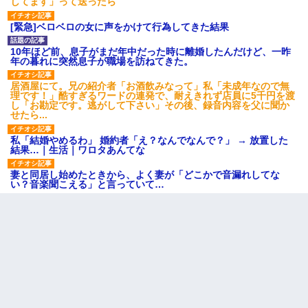
してます」って送ったら
[緊急]ベロベロの女に声をかけて行為してきた結果
10年ほど前、息子がまだ年中だった時に離婚したんだけど、一昨
年の暮れに突然息子が職場を訪ねてきた。
居酒屋にて。兄の紹介者「お酒飲みなって」私「未成年なので無
理です！」酷すぎるワードの連発で、耐えきれず店員に5千円を渡
し「お勘定です。逃がして下さい」その後、録音内容を父に聞か
せたら...
私「結婚やめるわ」 婚約者「え？なんでなんで？」 → 放置した
結果…｜生活｜ワロタあんてな
妻と同居し始めたときから、よく妻が「どこかで音漏れしてな
い？音楽聞こえる」と言っていて…