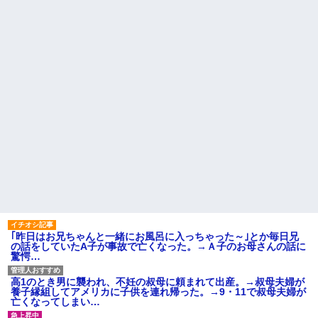
【動画】手術中に熊本地震直
33歳くらいから太ったせいか
撃やばすぎる
加齢で＊が緩んだのかチョビッ
出張から帰ったら、嫁の顔が
と漏れるようになった
青ざめていた。俺「一体何があ
相手がどんなパイプ持ってい
ったんだ？」嫁「…」→子供た
るかも知れないのに…
ちに話を聞くと…
高校３年生の女です。家が嫌
ハードオフに売っていた4万
いすぎて家を出て現在養護施設
4000円のフィギュアがヤバすぎ
で暮らしています
るｗｗｗｗｗｗ「こんな高い
の？ｗｗ」「逆に超安い」
旦那の祖父が亡くなった。私
「エプロン持って行った方がい
私「ちょっと、人の家の金庫
いよね」旦那「余計な出費すん
触らないでよ！」キチママ『そ
な。そんなもん買うなら今後一
こに金庫があったから、開けて
切金を出さねぇぞ」私「え
みようとしただけ☆』義兄「泥
っ…」
は出てけ！二度と来るな！」結
果・・・
主な税金の成り立ちを調べて
みたよ
私「初めて飲む味だけどなん
のお茶？」彼「ちっ！」私「」
【GIF】JSのカンチョーワロ
タ
後続車にクラクションを鳴ら
｢昨日はお兄ちゃんと一緒にお風呂に入っちゃった～｣とか毎日兄
され彼氏が逆切れ。「何クラク
の話をしていたA子が事故で亡くなった。→Ａ子のお母さんの話に
ション鳴らしてんだ！降りてこ
驚愕…
いよ！」と怒鳴りだし...
【衝撃】報酬100万円超の治験
高1のとき男に襲われ、不妊の叔母に頼まれて出産。→叔母夫婦が
募集がこちらｗｗｗｗｗ(※画像
養子縁組してアメリカに子供を連れ帰った。→9・11で叔母夫婦が
あり)
亡くなってしまい…
【ネット騒然】惨殺されたタ