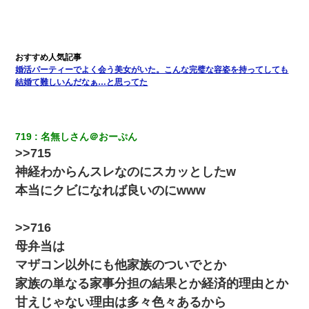
見てから実家を出た。それから15年、妹が弟の子を妊娠したらし
くもう堕胎できない月なんだと母から連絡がきた…｜生活｜ワロ
タあんてな
22歳の頃、父に36歳の男性とお見合いをしてくれと頼まれた。父
婚活パーティーでよく会う美女がいた。こんな完璧な容姿を持ってしても
の親会社の経営者の息子さんだったので、父も喜んで私の写真を
送ったんだが→
結婚て難しいんだなぁ…と思ってた
ワイアラサー主婦、昨晩久しぶりに夫と致した結果ｗｗｗｗｗ
719
名無しさん＠おーぷん
>>715
ホテルに泊まったんだけど従業員が最悪だった。折角の旅行で何
故私が怒鳴られなきゃいけなかったのだ
神経わからんスレなのにスカッとしたw
本当にクビになれば良いのにwww
転職先が決まったので退職の意思を伝えたら。上司「無責任」
「簡単には辞めさせない」私（どうせ辞めるし…）→ 思いっきり
反論をしてみた
>>716
母弁当は
ナンパにほいほい付いていった私、地獄に落ちる
マザコン以外にも他家族のついでとか
家族の単なる家事分担の結果とか経済的理由とか
嫁の妹（26歳）がずっとウチに泊まりに来た結果→俺がヤバイｗ
甘えじゃない理由は多々色々あるから
ｗｗｗｗｗｗｗ