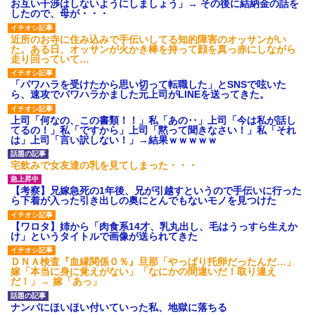
お互い干渉はしないようにしましょう」→ その後に結納金の話を
したので、母が・・・
近所のお寺に住み込みで手伝いしてる知的障害のオッサンがい
た。ある日、オッサンが火かき棒を持って顔を真っ赤にしながら
走り回っていて…
「パワハラを受けたから思い切って転職した」とSNSで呟いた
ら、速攻でパワハラかました元上司がLINEを送ってきた。
上司「何なの、この書類！！」私「あの‥」上司「今は私が話し
てるの！」私「ですから」上司「黙って聞きなさい！」私「それ
は」上司「言い訳しない！」→結果ｗｗｗｗｗ
宅飲みで女友達の乳を見てしまった・・・
【考察】兄嫁急死の1年後、兄が引越すというので手伝いに行った
ら下着が入った引き出しの奥にとんでもないモノを見つけた
【ワロタ】姉から「肉食系14才、乳丸出し、毛はうっすら生えか
け」というタイトルで画像が送られてきた
ＤＮＡ検査『血縁関係０％』旦那「やっぱり托卵だったんだ…」
嫁「本当に身に覚えがない」「なにかの間違いだ！取り違え
だ！」→ 嫁「あっ」
ナンパにほいほい付いていった私、地獄に落ちる