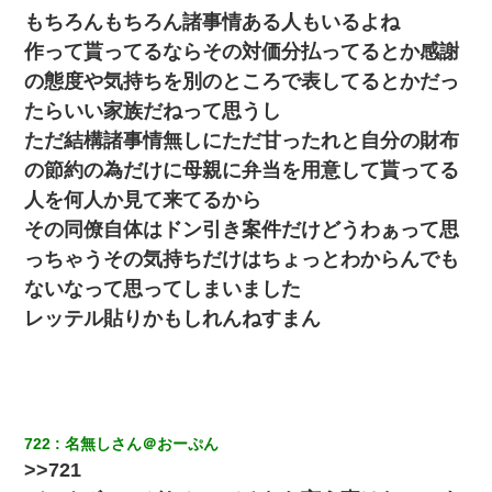
なかったの？（泣」
もちろんもちろん諸事情ある人もいるよね
作って貰ってるならその対価分払ってるとか感謝
見合いにて。嫁「はじめまして」俺「失礼ですが○○さんご本人で
の態度や気持ちを別のところで表してるとかだっ
すか？」
たらいい家族だねって思うし
ただ結構諸事情無しにただ甘ったれと自分の財布
彼氏の家に泊まる事になり、ゲームで盛り上がってさぁ寝よう！
と電気を消すとミシッって音が…彼「ちょっと待ってて」→勢い
の節約の為だけに母親に弁当を用意して貰ってる
よくドアを開けるとなんと…
人を何人か見て来てるから
その同僚自体はドン引き案件だけどうわぁって思
昨日37歳のおばさんと行為したんだけどめちゃくちゃだった
っちゃうその気持ちだけはちょっとわからんでも
ないなって思ってしまいました
元夫の連れ子「俺の結婚式の時くらい、母親としての責任を果た
そうとは思わないのか！」→どうも連れ子は…
レッテル貼りかもしれんねすまん
俺「初対面でなに言ったか覚えてる？」嫁「臭いんだよ！キモオ
タ？だっけ？」俺「だいたい合ってる。で、なんで告白してきた
の？」→
722
名無しさん＠おーぷん
スマホを与えられて、中学卒業する頃にはすっかり女叩きに洗脳
>>721
された弟が、大学進学のために一人暮らししたいと言い出した。