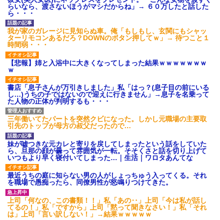
らいなら、渡さないほうがマシだからね」→ ６０万したと話した
ら・・・
我が家のガレージに見知らぬ車。俺「もしもし、玄関にもシャッ
ターリモコンあるだろ？DOWNのボタン押してｗ」→ 待つこと１
時間弱・・・
【悲報】姉と入浴中に大きくなってしまった結果ｗｗｗｗｗｗｗ
ｗ
書店「息子さんが万引きしました」私「はっ？(息子目の前にいる
し…)うちの子ではないので迎えに行きません」→息子を名乗って
た人物の正体が判明するも・・・
三年働いてたパートを突然クビになった。しかし元職場の主要取
引先のトップが母方の叔父だったので…
妹が嘘つきな元カレと寄りを戻してしまったという話をしていた
ら、旦那の顔が曇って雰囲気が一転。そそくさと話を切り上げて
いつもより早く寝付いてしまった…｜生活｜ワロタあんてな
最近うちの庭に知らない男の人がしょっちゅう入ってくる。それ
を職場で愚痴ったら、同僚男性が怒鳴りつけてきた。
上司「何なの、この書類！！」私「あの‥」上司「今は私が話し
てるの！」私「ですから」上司「黙って聞きなさい！」私「それ
は」上司「言い訳しない！」→結果ｗｗｗｗｗ