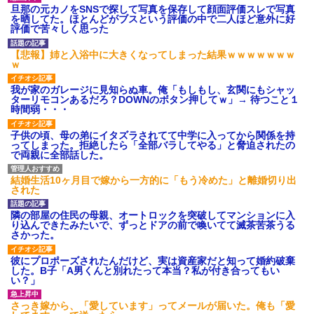
ワマン頂き女子のこの動画、す
旦那の元カノをSNSで探して写真を保存して顔面評価スレで写真
げえええええｗｗｗｗｗｗｗｗ
を晒してた。ほとんどがブスという評価の中で二人ほど意外に好
ｗｗｗ
評価で苦々しく思った
【愕然】白のクラウン俺氏、
高速道路左車線を制限速度で走
【悲報】姉と入浴中に大きくなってしまった結果ｗｗｗｗｗｗｗ
った結果wwwwwwwwwwww
ｗ
百年の恋12-899 食べた量を
張り合ってくる
我が家のガレージに見知らぬ車。俺「もしもし、玄関にもシャッ
【悲報】佐藤輝明・・・２軍
ターリモコンあるだろ？DOWNのボタン押してｗ」→ 待つこと１
でも盛大にやらかす←あまり悲
時間弱・・・
しませないでくれ
子供の頃、母の弟にイタズラされてて中学に入ってから関係を持
ってしまった。拒絶したら「全部バラしてやる」と脅迫されたの
で両親に全部話した。
結婚生活10ヶ月目で嫁から一方的に「もう冷めた」と離婚切り出
された
隣の部屋の住民の母親、オートロックを突破してマンションに入
り込んできたみたいで、ずっとドアの前で喚いてて滅茶苦茶うる
さかった。
彼にプロポーズされたんだけど、実は資産家だと知って婚約破棄
した。B子「A男くんと別れたって本当？私が付き合ってもい
い？」
さっき嫁から、「愛しています」ってメールが届いた。俺も「愛