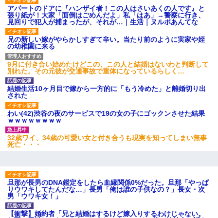
アパートのドアに『ハンザイ者！この人はさいあくの人です』と
張り紙が！大家「面倒はごめんだよ」私「はあ」→警察に行き、
見回りで犯人が捕まったが、それが…｜生活｜ヌルポあんてな
兄の新しい嫁がやらかしすぎて辛い。当たり前のように実家や姪
の幼稚園に来る
9月に付き合い始めたけどこの、この人と結婚はないわと判断して
別れた。その元彼が交通事故で重体になっているらしく…
結婚生活10ヶ月目で嫁から一方的に「もう冷めた」と離婚切り出
された
わい(42)渋谷の夜のサービスで19の女の子にゴックンさせた結果
ｗｗｗｗｗｗｗｗ
32歳ワイ、34歳の可愛い女と付き合うも現実を知ってしまい無事
死亡・・・
旦那が長男のDNA鑑定をしたら血縁関係0%だった。旦那「やっぱ
りウワキしてたんだな…」長男「俺は誰の子供なの？」長女・次
男「ウワキ女！」
【衝撃】婚約者「兄と結婚はするけど嫁入りするわけじゃない。