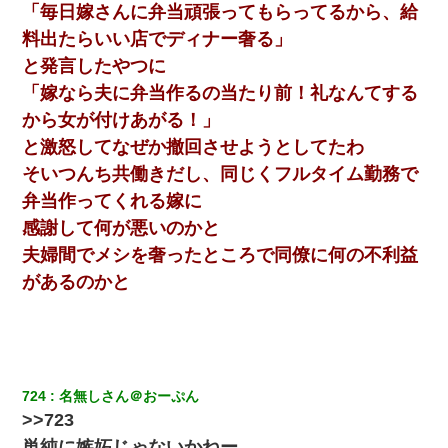
「毎日嫁さんに弁当頑張ってもらってるから、給
テレワーク上司「会議中はカメラ付けろ！」女社員「え、事前連
絡無しは無理」上司「いいから付けろ！」→
料出たらいい店でディナー奢る」
と発言したやつに
父親がくも膜下出血で突然ﾀﾋ。→母の貯金が0なことが判明。→母
「嫁なら夫に弁当作るの当たり前！礼なんてする
「私を家に置いてほしい、どうか見捨てないで(土下座」俺・嫁
「…」
から女が付けあがる！」
と激怒してなぜか撤回させようとしてたわ
妻が亡くなったんだけど正直ガチで嬉しい
そいつんち共働きだし、同じくフルタイム勤務で
弁当作ってくれる嫁に
今日夫の実家に泊ったんだけど、朝起きたら股間がなんかモッコ
感謝して何が悪いのかと
リしてた
夫婦間でメシを奢ったところで同僚に何の不利益
があるのかと
724
名無しさん＠おーぷん
>>723
単純に嫉妬じゃないかねー