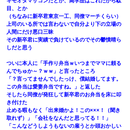
キモオタマザコンだとか、高学歴はこれだから駄
目、とか
（ちなみに新卒君東京一工、同僚マーチくらい）
上司のいる所では言わないで自分より下の立場の
人間にだけ悪口三昧
その新卒君に実績で負けているのでその鬱憤晴ら
しだと思う
ついに本人に「手作り弁当ｗいつまでママに頼る
んでちゅか～？ｗｗ」と言ったところ
「？言ってませんでしたっけ、僕結婚してます。
この弁当は愛妻弁当ですね。」と返した
そしたら同僚が発狂して新卒君のお弁当を床に叩
き付けた
止める暇もなく「出来婚かよ！この×××！（聞き
取れず）」「会社をなんだと思ってる！！」
「こんなどうしようもないの雇うとか頭おかしい