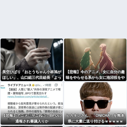
美空ひばり「おとうちゃん小林旭が
【悲報】今のアニメ、女に自分の趣
ほしい」、山口組三代目組長「よっ
味をやらせる系から女に池沼役をや
しゃ」、昭和ヤバすぎ⇒！！！
らせる系へ変化
【悲報】アニメ「ヤニねこ」BPOに
ヒカキンさん、「ONICHA」を熊本
通報され審議入りか
県に大量に送り付けるｗｗｗｗｗ