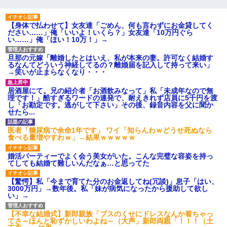
【身体で払わせて】女友達「ごめん、何も言わずにお金貸してく
ださい……」俺「いいよ！いくら？」女友達「10万円ぐら
い……」俺「ほい！10万！」→
旦那の元嫁「離婚したとはいえ、私が本来の妻。許可なく結婚す
るなんてどういう神経してるの？離婚届を記入して持って来い」
→笑いが止まらなくなり・・・
居酒屋にて。兄の紹介者「お酒飲みなって」私「未成年なので無
理です！」酷すぎるワードの連発で、耐えきれず店員に5千円を渡
し「お勘定です。逃がして下さい」その後、録音内容を父に聞か
せたら...
医者「糖尿病で余命1年です」 ワイ「知らんわｗどうせ死ぬなら
食べる量増やすわｗ」→結果ｗｗｗｗｗ
婚活パーティーでよく会う美女がいた。こんな完璧な容姿を持っ
てしても結婚て難しいんだなぁ…と思ってた
【驚愕】私「今まで育てた分のお金返してね(冗談)」息子「はい、
3000万円」→数年後。私「妹が病気になったから援助して欲し
い」→
【不幸な結婚式】新郎親族「ブスのくせにドレスなんか着ちゃっ
てさ～ほんと恥ずかしいわよね～（大声」新郎両親「！！！（土