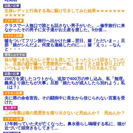
のお茶？」彼「ちっ！」私「」
【GIF】JSのカンチョーワロ
生保レディと行為する為に駆け引きしてみた結果ｗｗｗｗｗｗｗ
タ
ｗｗｗｗｗ
後続車にクラクションを鳴ら
され彼氏が逆切れ。「何クラク
クラスで一人無口で誰とも話さない男子がいた。→修学旅行に来
ション鳴らしてんだ！降りてこ
なかったその男子に女子達がお土産を渡した。5分後…
いよ！」と怒鳴りだし...
【衝撃】報酬100万円超の治験
嘘をついてフリン旅行へ出かけた嫁→翌日、嫁「ただいま～」旦
募集がこちらｗｗｗｗｗ(※画像
那「娘がシんだよ。何度も連絡したのに…」嫁「えっ」→なん
あり)
と・・・
【ネット騒然】惨殺されたタ
ワマン頂き女子のこの動画、す
げえええええｗｗｗｗｗｗｗｗ
妹が嘘つきな元カレと寄りを戻してしまったという話をしていた
ｗｗｗ
ら、旦那の顔が曇って雰囲気が一転。そそくさと話を切り上げて
いつもより早く寝付いてしまった…｜生活｜ワロタあんてな
【愕然】白のクラウン俺氏、
高速道路左車線を制限速度で走
った結果wwwwwwwwwwww
200万を貸したコウトから、追加で400万の申し込み、私「無理。
義弟より娘たちが大事」旦那「娘たちが成人したら別れよう」私
百年の恋12-899 食べた量を
（は？）
張り合ってくる
【悲報】佐藤輝明・・・２軍
夫に癌の余命宣告。その闘病中に長女から信じられない言葉を受
でも盛大にやらかす←あまり悲
けた
しませないでくれ
この母親は娘の黒歴史を掘り出さないと死ぬんか？ 死ぬんか？
17年飼っていた犬が亡くなった。鼻水垂らし嗚咽する私に、猫が
近づいて頭突きをしてきて…