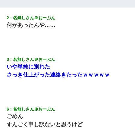
彼女(37)の情欲がえげつない件ｗｗｗｗｗｗｗ
2
名無しさん＠おーぷん
見合いにて。嫁「はじめまして」俺「失礼ですが○○さんご本人で
何があったんや……
すか？」
彼にプロポーズされたんだけど、実は資産家だと知って婚約破棄
した。B子「A男くんと別れたって本当？私が付き合ってもい
い？」
3
名無しさん＠おーぷん
いや単純に別れた
小学生の妹が20代の弟とチューしてるのに、見て見ぬふりの親を
見てから実家を出た。それから15年、妹が弟の子を妊娠したらし
さっき仕上がった連絡きたったｗｗｗｗｗ
くもう堕胎できない月なんだと母から連絡がきた…｜生活｜ワロ
タあんてな
書店「息子さんが万引きしました」私「はっ？(息子目の前にいる
し…)うちの子ではないので迎えに行きません」→息子を名乗って
た人物の正体が判明するも・・・
6
名無しさん＠おーぷん
ごめん
転職先が決まったので退職の意思を伝えたら。上司「無責任」
すんごく申し訳ないと思うけど
「簡単には辞めさせない」私（どうせ辞めるし…）→ 思いっきり
反論をしてみた