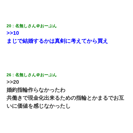
ターリモコンあるだろ？DOWNのボタン押してｗ」→ 待つこと１
時間弱・・・
【画像】女上司(30)「終電なくなったね…部屋くる？」ワイ「行
20
名無しさん＠おーぷん
きます！」
>>10
まじで結婚するかは真剣に考えてから買え
私「結婚やめるわ」 婚約者「え？なんでなんで？」 → 放置した
結果…｜生活｜ワロタあんてな
【衝撃】嫁父の会社に勤続１０年、手取り１４万 → 俺「２２万も
らえる会社から誘われた。転職したい」義父「クビ！（激怒」嫁
「離婚！（激怒」
26
名無しさん＠おーぷん
>>20
男だけどリベンジポノレノの被害者になって未だに人生が立ち直
婚約指輪作らなかったわ
せない
共働きで現金化出来るための指輪とかまるでお互
いに価値を感じなかったし
３２歳俺「ずっと好きでした！！付き合って下さい！」 ２５歳
彼女「うん！！絶対幸せになろうね！！！！」 → ７年後ｗｗ
ｗｗｗ
義兄嫁「娘が大学に入ったら下宿させて」私「しつこい、学校斡