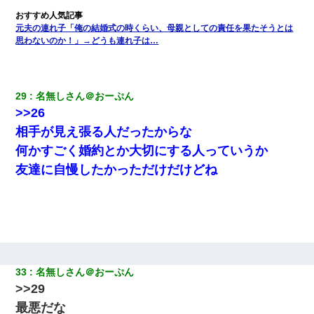
旋のアパートに行け」→ 旦那が義兄に通報したら「志望校を変え
ろ！」とキレて・・・
元夫の連れ子「俺の結婚式の時くらい、母親としての責任を果たそうとは
思わないのか！」→どうも連れ子は…
兄の新しい嫁がやらかしすぎて辛い。当たり前のように実家や姪
の幼稚園に来る
29
名無しさん＠おーぷん
私『貯金貯まったし、やっと家建てられるね！』夫「実家を二世
帯住宅にした。それに貯金使った」→私『離婚しよう』夫「え
>>26
っ」私『使った貯金はあげるから』→すると…
相手が見え張る人だったからな
何かすごく婚約とか大切にする人っていうか
「お前の父ちゃんは自宅警備員」とかからかわれたけど、実はと
んでもない仕事に就いていた
友達に自慢したかっただけだけどね
33
名無しさん＠おーぷん
>>29
最悪だな