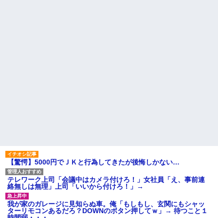
果w w w w w w w w
先に帰宅して先に夕飯を食べ
【悲報】Z世代「なんでセルフ
る旦那。私が帰宅して食器を洗
レジなのに自分で商品通さない
うんだけど何度言っても旦那が
といけないんだ」
自分の食べた食器を水につけて
おいてくれない。「あっ忘れて
【超絶悲報】婚活女子さん、
た」って言いながら何回も繰り
残酷な現実に気付いてしまった
返す
結果…
主な税金の成り立ちを調べて
【衝撃】YouTuber山口達也さ
みたよ
ん、チェンソーで竹を切るだけ
で600万再生を突破してしまう←
正直、こう言うのでいいんだよ
なw w w w w w w w
【衝撃画像】中学生「先生！
水泳で水着になるのイヤで
す！」先生「分かった」→結果
まさかの『こう』なってしまうw
w w w w w w
ハードオフに売っていた4万
4000円のフィギュアがヤバすぎ
るｗｗｗｗｗｗ「こんな高い
の？ｗｗ」「逆に超安い」
【驚愕】5000円でＪＫと行為してきたが後悔しかない…
私「ちょっと、人の家の金庫
触らないでよ！」キチママ『そ
テレワーク上司「会議中はカメラ付けろ！」女社員「え、事前連
こに金庫があったから、開けて
絡無しは無理」上司「いいから付けろ！」→
みようとしただけ☆』義兄「泥
は出てけ！二度と来るな！」結
果・・・
我が家のガレージに見知らぬ車。俺「もしもし、玄関にもシャッ
ターリモコンあるだろ？DOWNのボタン押してｗ」→ 待つこと１
私「初めて飲む味だけどなん
時間弱・・・