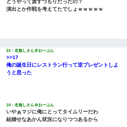
どうやって渡すつもりだったの？
日航機墜落事故の「ここからは日本語で大丈夫ですよ〜」の絶望
演出とか作戦を考えてたでしょｗｗｗｗｗ
感がヤバイ・・・
デパートの外商『私さんだと名乗る女が、ツケで宝石を買おうと
していて…』私「！？」→ 翌日。ママ友たちの様子が微妙におか
しくなり・・・
日曜日、会社の窓を見ると同僚の姿。俺（あれ？ディズニーシー
22
名無しさん＠おーぷん
じゃ？）→俺電話「今何してんの？」同僚「シーで並んでるこ
と！」俺「会社にいない？」→次の瞬間、すごい鳥肌が立った
>>17
俺の誕生日にレストラン行って逆プレゼントしよ
彼女との行為を録画した結果→衝撃の事実が判明したｗｗｗｗｗ
うと思った
ｗ
【衝撃】婚約者「兄と結婚はするけど嫁入りするわけじゃない。
お互い干渉はしないようにしましょう」→ その後に結納金の話を
したので、母が・・・
10
名無しさん＠おーぷん
いやぁマジに俺にとってタイムリーだわ
ナンパにほいほい付いていった私、地獄に落ちる
結婚せなあかん状況になりつつあるから
我が家のガレージに見知らぬ車。俺「もしもし、玄関にもシャッ