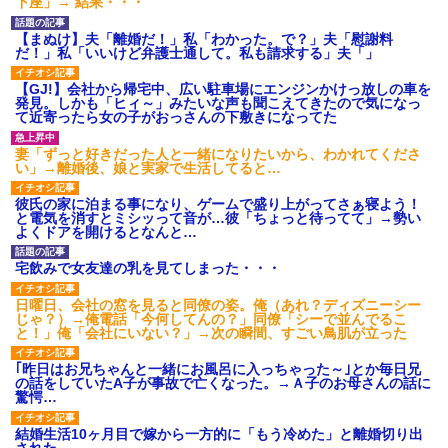
下座」→ 結果・・・
【まぬけ】夫「離婚だ！」私「わかった。で？」夫「慰謝料
だ！」私「いいけど弁護士通して。私も請求する」夫「」
【GJ!】会社から帰宅中、広い駐車場にエンジンかけっ放しの車を
発見。しかも「ヒィ～」みたいな声も聞こえてきたので気になっ
て近寄ったら女の子がおっさんの下敷きになってた
妻「ずっと好きだった人と一緒になりたいから、わかれてくださ
い」→離婚後、娘と実家で生活してると…
彼氏の家に泊まる事になり、ゲームで盛り上がってさぁ寝よう！
と電気を消すとミシッって音が…彼「ちょっと待ってて」→勢い
よくドアを開けるとなんと…
宅飲みで女友達の乳を見てしまった・・・
日曜日、会社の窓を見ると同僚の姿。俺（あれ？ディズニーシー
じゃ？）→俺電話「今何してんの？」同僚「シーで並んでるこ
と！」俺「会社にいない？」→次の瞬間、すごい鳥肌が立った
｢昨日はお兄ちゃんと一緒にお風呂に入っちゃった～｣とか毎日兄
の話をしていたA子が事故で亡くなった。→Ａ子のお母さんの話に
驚愕…
結婚生活10ヶ月目で嫁から一方的に「もう冷めた」と離婚切り出
された