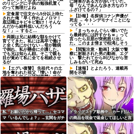
に障害がある方が歩いていた。
のリビングに子供の勉強机置く
母「なんであんな歩き方なの？
のって無理だよね
ふざけてるの？」
定食屋で注文から5分以上待た
【訃報】名探偵コナン声優が
された俺「早く作れよノロマ！
死去 → 今トンデモナイことにな
底辺職はキビキビ動け！そんな
ってる・・・
んだから給料低いんだろう
な！」→ すると…
「まっちゃんぐらい稼いでた
ら最終的には許すかもｗ」って
両親は兄に結構な額をかけて
言ったら旦那が突然怒り出し
育ててきた。私には高卒で働け
た。このまま情まで枯渇しそう
と全く気にかけない→母が難病
で倒れ、私が懸命に介護した。
【閲覧注意・動画】大阪で警
でも兄は知らん顔。そこで親も
察に射殺された男の動画、エグ
目が覚めて私に全てを相続させ
い 撃たれてから叫びながら苦
るが
しみもがいて死ぬ
【エグい復讐】 先祖代々の土
【速報】とよたろう、連載再
地を奪われた祖父「憎い！命が
開を示唆
尽きても奴らに絶対復讐してや
「強いおっさんキャラ（年齢
る！！」→祖父が亡くなりその
40～50代）」はよくいるけど
土地に焼肉屋が建ったが、不幸
「強いおばさん」はいない…他
が次々おこり…
最近、友人から距離を取られ
子供達のリクエストでシーフ
てる理由が判明。不倫がバレて
ードカレーを作り子供達とハフ
た。
ハフしていたら帰宅した夫がキ
レるキレる。夫「俺がシーフー
住宅街を歩いていたら小１女
私「お願いだから帰って…」セコマ
ドラッグストア勤務中。カード払い
ド嫌いなの知っているだろう...
児に泣きながら抱きつかれた。
鍵っ子のピンチに付き添い30
マ「いるんでしょ？」→玄関をガチ
の商品を現金で返金してほしいと言
ドラッグストア勤務中。カー
分…無事にお母さんが現れる
ド払いの商品を現金で返金して
ャガチャされ、警察を呼ぶ事態にな
い張る女性客。断っても引き下がら
も、後から襲ってきた「不審者
ほしいと言い張る女性客。断っ
扱いの恐怖」←親切心が裏目に
って…
ず、その後まさかの展開に…
ても引き下がらず、その後まさ
出るかもしれない世の中怖すぎ