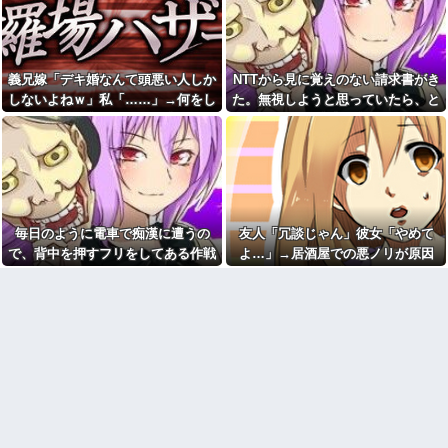
かの展開に…
る
未成年の女の子が何故ネット
【速報】専門家「イオンモー
で知り合ったオッサンに安々と
ル熊本の爆心地に”こんなも
騙されて会ってしまうか疑問だ
の”があったんだけど…」
った
義兄嫁「デキ婚なんて頭悪い人しか
NTTから見に覚えのない請求書がき
家購入に「ダメダメ！」と猛
親の借金のカタに17歳でもぐ
反対するトメに「あなたの家じ
しないよねｗ」私「……」→何をし
た。無視しようと思っていたら、と
りの消費者金融社長の愛人にな
ゃありません」と言い放った結
った。その後25歳で1000万円を
ても嫌味を言われ続けた末に…
んでもない事実が判明して…
果→激怒したトメが自ら〇〇を
渡されマンションへ移された直
口にして最高の展開へｗｗｗｗ
後、社長が…
ｗｗ
アルバイトの教育で悩んで
６畳１間のアパートで、隣に
る。その人はマニュアルを暗記
住む専門学生の部屋が余りにう
して機械のように繰り返すロボ
るさくて警察を呼んで注意をし
ットタイプ
に行ったら…
Aママ「この辺に住んでるの？
毎日のように電車で痴漢に遭うの
友人「冗談じゃん」彼女「やめて
【衝撃】「え、これカバー曲
旦那さんってお医者さん？」私
だったの！？」って知って驚い
で、背中を押すフリをしてある作戦
よ…」→居酒屋での悪ノリが原因
「違いますけど…」→住所を知
た曲あげてけ
られたことから面倒なことに…
をしたら...
で、なぜか俺まで責められることに
NTTから見に覚えのない請求
御城印帳買って御城印集め始
なり…
書がきた。無視しようと思って
めてみた。記念に押すスタンプ
いたら、とんでもない事実が判
のようなものね
明して…
ブサイクでモテなかった俺に
お菓子とか菓子パンの異様な
奇跡的にできた優しくて可愛い
カロリー本当に怖すぎ
彼女と結婚！…する直前、彼女
妹のせいで想定外すぎる事態に
24歳の嫁に性的な魅力を感じ
なってしまったんだが………？
なくなったので離婚したい件
【緊急】爆美女「すみませ
【奇跡】浮気嫁がモラハラで
ん。砲弾3つ持ってきました」警
離婚調停申し立て！実は驚愕の
察「！？」自衛隊「！？」→結
逆転劇が待っていたｗｗｗ