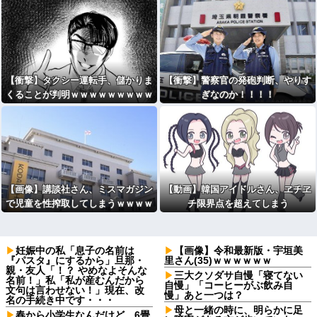
【衝撃】タクシー運転手、儲かりま
【衝撃】警察官の発砲判断、やりす
くることが判明ｗｗｗｗｗｗｗｗｗ
ぎなのか！！！！
ｗｗｗｗｗｗｗｗｗｗｗｗｗｗｗｗ
【画像】講談社さん、ミスマガジン
【動画】韓国アイドルさん、ヱチヱ
で児童を性搾取してしまうｗｗｗｗ
チ限界点を超えてしまう
ｗｗｗｗｗ
妊娠中の私「息子の名前は
【画像】令和最新版・宇垣美
『パスタ』にするから」旦那・
里さん(35)ｗｗｗｗｗｗ
親・友人「！？ やめなよそんな
三大クソダサ自慢「寝てない
名前！」私「私が産むんだから
自慢」「コーヒーがぶ飲み自
文句は言わせない！」現在、改
慢」あと一つは？
名の手続き中です・・・
母と一緒の時に、明らかに足
春から小学生なんだけど、6畳