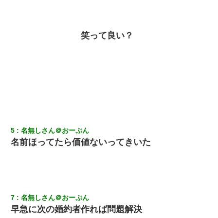
彼氏の家に泊まる事になり、ゲームで盛り上がってさぁ寝よう！
と電気を消すとミシッって音が…彼「ちょっと待ってて」→勢い
よくドアを開けるとなんと…
笑って良い？
放置子が病院送りになったらしい → 俺（二度と帰ってくるなよ…
嫁を半身不随にしやがった恨みは、正直こんなもんじゃ晴れな
い）
近所のお寺に住み込みで手伝いしてる知的障害のオッサンがい
た。ある日、オッサンが火かき棒を持って顔を真っ赤にしながら
走り回っていて…
5
名無しさん＠おーぷん
裁判官「お互いに最後に言いたいことはありますか」バカ夫
「…」A「夫を一発殴らせてほしい」裁判官「どうぞ」
名前ほってたら価値ないってきいた
【GJ!】会社から帰宅中、広い駐車場にエンジンかけっ放しの車を
発見。しかも「ヒィ～」みたいな声も聞こえてきたので気になっ
て近寄ったら女の子がおっさんの下敷きになってた
7
名無しさん＠おーぷん
妊娠中に「おいこのブタ女！てめー席譲れ！」と絡まれ腹を殴る
早急に次の婚約者作れば問題解決
真似された。泣きながら夫に話すと一年後に…