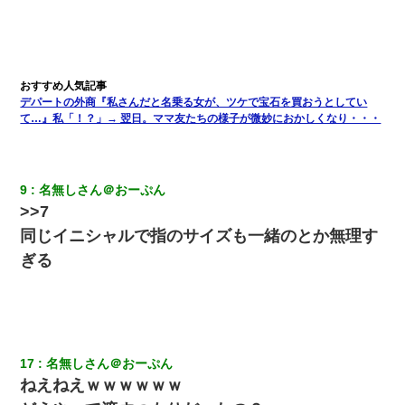
新卒の女性社員に1年半ストーカーされていた。俺「マジで怖い」
上司「話をしてみる」→女性社員「実は10数年前に…」
小2の頃、妹と昼寝してたら家が火事になってて気づくと逃げ場が
デパートの外商『私さんだと名乗る女が、ツケで宝石を買おうとしてい
なかった。妹を抱き締めて「ﾀﾋんじゃうよ」って泣いてたら…
て…』私「！？」→ 翌日。ママ友たちの様子が微妙におかしくなり・・・
【身体で払わせて】女友達「ごめん、何も言わずにお金貸してく
ださい……」俺「いいよ！いくら？」女友達「10万円ぐら
い……」俺「ほい！10万！」→
9
名無しさん＠おーぷん
>>7
わい(42)渋谷の夜のサービスで19の女の子にゴックンさせた結果
同じイニシャルで指のサイズも一緒のとか無理す
ｗｗｗｗｗｗｗｗ
ぎる
妻「ずっと好きだった人と一緒になりたいから、わかれてくださ
い」→離婚後、娘と実家で生活してると…
嫁が弁護士を連れてきて「悪いと思うなら慰謝料を払って離婚し
ろ」→ 俺「完全に恐喝になってますね」「お前、これが詐欺だっ
17
名無しさん＠おーぷん
て知ってる？」
ねえねえｗｗｗｗｗｗ