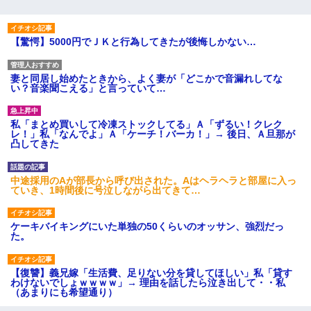
【驚愕】5000円でＪＫと行為してきたが後悔しかない…
妻と同居し始めたときから、よく妻が「どこかで音漏れしてな
い？音楽聞こえる」と言っていて…
私「まとめ買いして冷凍ストックしてる」Ａ「ずるい！クレク
レ！」私「なんでよ」Ａ「ケーチ！バーカ！」→ 後日、Ａ旦那が
凸してきた
中途採用のAが部長から呼び出された。Aはヘラヘラと部屋に入っ
ていき、1時間後に号泣しながら出てきて…
ケーキバイキングにいた単独の50くらいのオッサン、強烈だっ
た。
【復讐】義兄嫁「生活費、足りない分を貸してほしい」私「貸す
わけないでしょｗｗｗｗ」→ 理由を話したら泣き出して・・私
（あまりにも希望通り）