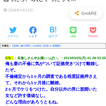
2018年4月12日
LINE
ツイート
シェア
はてブ
Pocket
引用元：
【発覚】嫁の浮気！168回目【決別 or 再構築】
476
：
名無しさん＠お腹いっぱい。
：
2013/03/25(月) 01:48:53.55
俺も妻の不倫に気がついて証拠突きつけて離婚し
たぞ。
不倫確定から1ヶ月の調査である程度証拠押さえ
て、それから1ヶ月後に離婚。
2ヶ月でケリをつけた。自分以外の男に股開いた
女など許す価値なし。
どんな理由があろうともね。