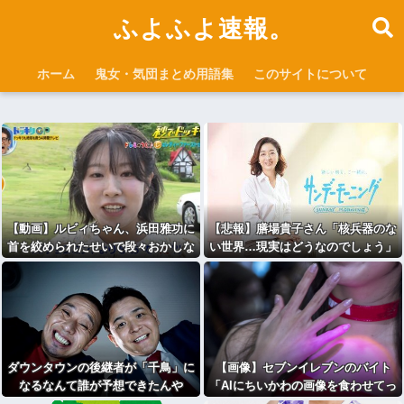
ふよふよ速報。
ホーム
鬼女・気団まとめ用語集
このサイトについて
【動画】ルビィちゃん、浜田雅功に
【悲報】膳場貴子さん「核兵器のな
首を絞められたせいで段々おかしな
い世界…現実はどうなのでしょう」
仕事が増える
長崎原爆投下から81
年・・・・・・・・・
ダウンタウンの後継者が「千鳥」に
【画像】セブンイレブンのバイト
なるなんて誰が予想できたんや
「AIにちいかわの画像を食わせてっ
と…できた！」⇒！