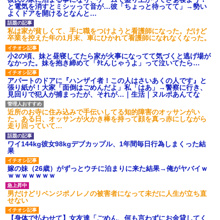
と電気を消すとミシッって音が…彼「ちょっと待ってて」→勢い
よくドアを開けるとなんと…
私は家が貧しくて、手に職をつけようと看護師になった。だけど
卒業を控えた年の1月末、車にひかれて看護師になれなくなった。
小2の頃、妹と昼寝してたら家が火事になってて気づくと逃げ場が
なかった。妹を抱き締めて「ﾀﾋんじゃうよ」って泣いてたら…
アパートのドアに『ハンザイ者！この人はさいあくの人です』と
張り紙が！大家「面倒はごめんだよ」私「はあ」→警察に行き、
見回りで犯人が捕まったが、それが…｜生活｜ヌルポあんてな
近所のお寺に住み込みで手伝いしてる知的障害のオッサンがい
た。ある日、オッサンが火かき棒を持って顔を真っ赤にしながら
走り回っていて…
ワイ144kg彼女98kgデブカップル、1年間毎日行為しまくった結
果
嫁の妹（26歳）がずっとウチに泊まりに来た結果→俺がヤバイｗ
ｗｗｗｗｗｗｗ
男だけどリベンジポノレノの被害者になって未だに人生が立ち直
せない
【身体で払わせて】女友達「ごめん、何も言わずにお金貸してく