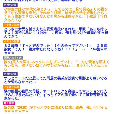
ことあると話題に
られていいよなぁ。俺なんか忙
しくて寝る暇ねーもん。どうせ
【悲報】タトゥー彫師23年目
暇でしょ？俺のＤＶＤコピっと
小学生の妹が20代の弟とチューしてるのに、見て見ぬふりの親を
店長「タトゥー入れにくるやつ
いてよ」
見てから実家を出た。それから15年、妹が弟の子を妊娠したらし
99%バカです」
くもう堕胎できない月なんだと母から連絡がきた…｜生活｜ワロ
【驚愕】養育費を払い続けた
【画像】女芸人の吉住さん、
タあんてな
結果…元妻の裏切りが判
メイクしたら普通に美人の部類
明！！！その理由がこれｗｗｗ
だった→ご覧くださいw w w w
ｗ
とっさに女児を捕まえたら変質者扱いされた。母親「あっち行っ
w w w w
てよ！気持ち悪い！（ｼｯｼｯ」→ 後日、俺を見つけた母親がすっ飛
職場で電話を取った新入社員
ATMで俺が暗証番号を入力し
んできて・・・
の女子がヒワイなことを言われ
終わった瞬間に、後ろに並んで
てショックを受けたことがあっ
いた外国人風の女がこちらに荷
た
３２歳俺「ずっと好きでした！！付き合って下さい！」 ２５歳
物をばらまきやがった。俺（う
彼女「うん！！絶対幸せになろうね！！！！」 → ７年後ｗｗ
っぜぇ。引き落としキャンセル...
主な税金の成り立ちを調べて
ｗｗｗ
みたよ
ハードオフに売っていた4万
4000円のフィギュアがヤバすぎ
るｗｗｗｗｗｗ「こんな高い
彼女(美人女医)にネックレスをプレゼント。「こんな安物を渡すく
の？ｗｗ」「逆に超安い」
らいなら、渡さないほうがマシだからね」→ ６０万したと話した
ら・・・
私「ちょっと、人の家の金庫
触らないでよ！」キチママ『そ
こに金庫があったから、開けて
ずっとニートだと思ってた同居の義弟が投資で旦那より稼いでる
みようとしただけ☆』義兄「泥
とか知らなかった…
は出てけ！二度と来るな！」結
果・・・
隣の部屋の住民の母親、オートロックを突破してマンションに入
私「初めて飲む味だけどなん
り込んできたみたいで、ずっとドアの前で喚いてて滅茶苦茶うる
のお茶？」彼「ちっ！」私「」
さかった。
【GIF】JSのカンチョーワロ
タ
嫁の妹（26歳）がずっとウチに泊まりに来た結果→俺がヤバイｗ
ｗｗｗｗｗｗｗ
後続車にクラクションを鳴ら