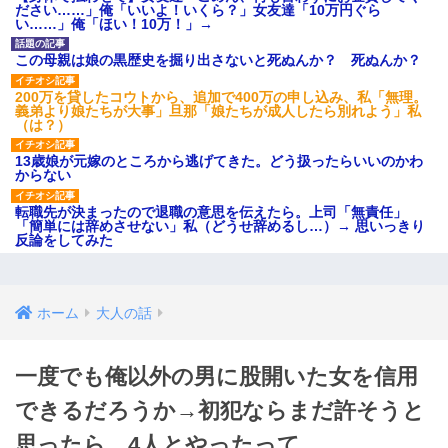
ださい……」俺「いいよ！いくら？」女友達「10万円ぐら
い……」俺「ほい！10万！」→
この母親は娘の黒歴史を掘り出さないと死ぬんか？ 死ぬんか？
200万を貸したコウトから、追加で400万の申し込み、私「無理。
義弟より娘たちが大事」旦那「娘たちが成人したら別れよう」私
（は？）
13歳娘が元嫁のところから逃げてきた。どう扱ったらいいのかわ
からない
転職先が決まったので退職の意思を伝えたら。上司「無責任」
「簡単には辞めさせない」私（どうせ辞めるし…）→ 思いっきり
反論をしてみた
ホーム
大人の話
一度でも俺以外の男に股開いた女を信用
できるだろうか→初犯ならまだ許そうと
思ったら、4人とやったって…