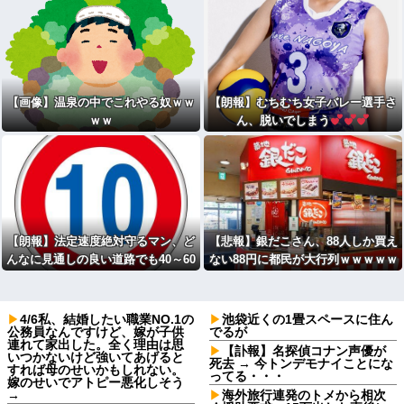
【画像】温泉の中でこれやる奴ｗｗ
【朗報】むちむち女子バレー選手さ
ｗｗ
ん、脱いでしまう
【朗報】法定速度絶対守るマン、ど
【悲報】銀だこさん、88人しか買え
んなに見通しの良い道路でも40～60
ない88円に都民が大行列ｗｗｗｗｗ
km以上出さないｗｗｗｗｗｗｗｗ
ｗｗｗｗｗ
ｗｗ
4/6私、結婚したい職業NO.1の
池袋近くの1畳スペースに住ん
公務員なんですけど、嫁が子供
でるが
連れて家出した。全く理由は思
【訃報】名探偵コナン声優が
いつかないけど強いてあげると
死去 → 今トンデモナイことにな
すれば母のせいかもしれない。
ってる・・・
嫁のせいでアトピー悪化しそう
→
海外旅行連発のトメから相次