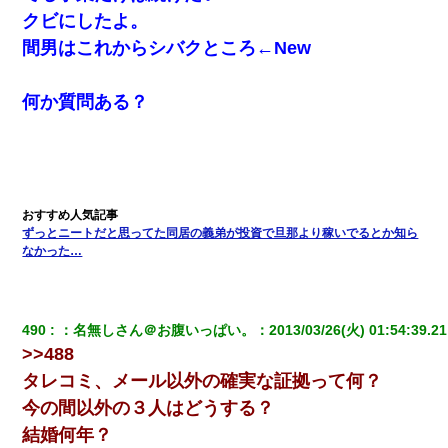
新築の家で。クラクラするくらいの「白粉の匂い」が鼻につくも
クビにしたよ。
嫁＆娘「そんな匂いしない…」ある日、友人奥「素敵なアンティ
ークですね！」俺（！？）
間男はこれからシバクところ←New
宅飲みで女友達の乳を見てしまった・・・
何か質問ある？
デパートの外商『私さんだと名乗る女が、ツケで宝石を買おうと
していて…』私「！？」→ 翌日。ママ友たちの様子が微妙におか
しくなり・・・
体中に赤い蕁麻疹みたいなのができて、皮膚科にいったら「ジベ
ずっとニートだと思ってた同居の義弟が投資で旦那より稼いでるとか知ら
ル薔薇色ひこう疹」という症状だと言われた
なかった…
【まぬけ】夫「離婚だ！」私「わかった。で？」夫「慰謝料
だ！」私「いいけど弁護士通して。私も請求する」夫「」
490
：
名無しさん＠お腹いっぱい。
：
2013/03/26(火) 01:54:39.21
>>488
とっさに女児を捕まえたら変質者扱いされた。母親「あっち行っ
てよ！気持ち悪い！（ｼｯｼｯ」→ 後日、俺を見つけた母親がすっ飛
タレコミ、メール以外の確実な証拠って何？
んできて・・・
今の間以外の３人はどうする？
結婚何年？
男だけどリベンジポノレノの被害者になって未だに人生が立ち直