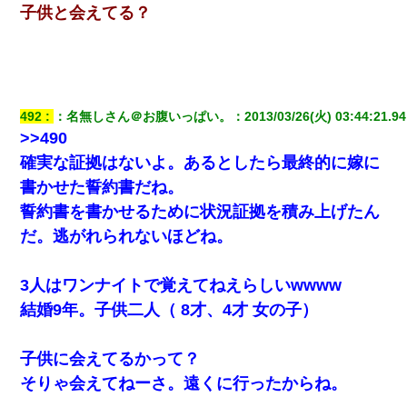
せない
子供と会えてる？
｢昨日はお兄ちゃんと一緒にお風呂に入っちゃった～｣とか毎日兄
の話をしていたA子が事故で亡くなった。→Ａ子のお母さんの話に
驚愕…
492
：
名無しさん＠お腹いっぱい。
：
2013/03/26(火) 03:44:21.94
全く親しくないママ友Aから突然「飲み会しよう」と誘われたがお
>>490
断りした。後日Aの企みを知ってゾッとするやら腹立つやら！
確実な証拠はないよ。あるとしたら最終的に嫁に
書かせた誓約書だね。
元旦那から復縁要請。息子「最新型のiPhoneも買えない貧乏は嫌
だ、再婚して」私「なら父親と暮らせ」息子「やった＾＾」私
誓約書を書かせるために状況証拠を積み上げたん
（もう手遅れだったんだな…）
だ。逃がれられないほどね。
嘘をついてフリン旅行へ出かけた嫁→翌日、嫁「ただいま～」旦
那「娘がシんだよ。何度も連絡したのに…」嫁「えっ」→なん
3人はワンナイトで覚えてねえらしいwwww
と・・・
結婚9年。子供二人（ 8才、4才 女の子）
【悲報】嫁がワイのこと嫌いっぽいから単身赴任した結果
子供に会えてるかって？
【画像】女上司(30)「終電なくなったね…部屋くる？」ワイ「行
そりゃ会えてねーさ。遠くに行ったからね。
きます！」