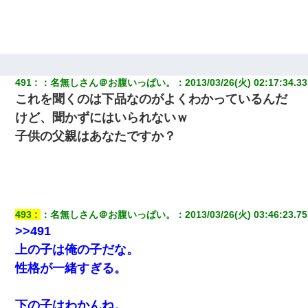
義兄嫁「娘が大学に入ったら下宿させて」私「しつこい、学校斡
旋のアパートに行け」→ 旦那が義兄に通報したら「志望校を変え
ろ！」とキレて・・・
嫁が弁護士を連れてきて「悪いと思うなら慰謝料を払って離婚し
491
：
名無しさん＠お腹いっぱい。
：
2013/03/26(火) 02:17:34.33
ろ」→ 俺「完全に恐喝になってますね」「お前、これが詐欺だっ
これを聞くのは下品なのがよくわかっているんだ
て知ってる？」
けど、聞かずにはいられないｗ
子供の父親はあなたですか？
493
：
名無しさん＠お腹いっぱい。
：
2013/03/26(火) 03:46:23.75
>>491
上の子は俺の子だな。
性格が一緒すぎる。
下の子はわかんね。