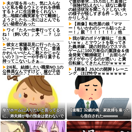
ぐ援助要求…15万出した直後に
夫が首を吊った。気に入らな
「保険代払えない」頑なに義母
いと私を殴るウトとそれを傍観
の経済状況を聞こうとしない夫
するトメに生活費をくれない
の様子が怪しすぎる件 ←夫しっ
夫…地獄の義実家をでて離婚し
かりしろよ
ようとしたら…夫にはとんでも
ない秘密があった
【画像】転売屋の娘「ママ
ー！ちいかわのシール貼ったよ
ワイ「たろー仕事行ってくる
ー！」親「！！！！！！」他
ね！（飼い犬）」犬「…？（ぷ
い」
我が家のボドゲ趣味に「古臭
いｗｗ」とマウントを取ってき
彼女と紫陽花見に行ったらス
た義弟嫁、謎の対抗心でスマホ
ニーカーを履いてきてた。普通
ゲームに100万単位の重課金＆借
かわいいぺたんこ靴とかじゃな
金発覚で離婚確定！「お前らが
いの？コーヒーや手作り菓子も
ボドゲやってるのが悪い」と責
持ってこないしさぁ…
任転嫁してきたんだがｗｗｗｗ
2/6私、結婚したい職業NO.1の
【画像】JSJCの開脚トレーニ
公務員なんですけど、嫁が子供
ング、ほぼ性交ｗｗｗｗｗｗｗ
連れて家出した。全く理由は思
ｗｗｗｗ
いつかないけど強いてあげると
すれば母のせいかもしれない。
【悲報】ドラマ関係者「漫画
嫁のせいでアトピー悪化しそう
をドラマ化？脚本に糞アレンジ
→
加えなきゃ」←これ
【驚愕】 新幹線じゃなく『帰
【衝撃】幼稚園のころイキっ
省費4000円』安くなる在来線で
てた金持ちママが旦那が死んだ
帰省した結果ｗｗｗｗｗ
結果･････⇒！！
母がホームに入りたいと言ってるの
【速報】32歳の俺、家政婦を雇った
子供がバイトで貯めた資金で
【恐怖】もとカノがドア越し
に、弟夫婦が母の預金は使わないで
ら告白されたwwwww
旅行中の話だけど、ちょっとお
に『これ』してきた理由ｗｗｗ
金足りないから貸してくれる？
ｗ
と言ってきた。我が弟ながら情けな
って連絡きた
【キチ】 ２年前に突然出て行
くて溜息が出る
私「50万円使ったって本
った妻からです。「天井にへば