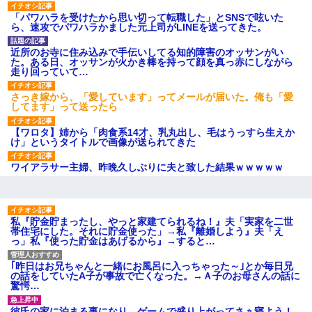
され彼氏が逆切れ。「何クラク
ション鳴らしてんだ！降りてこ
「パワハラを受けたから思い切って転職した」とSNSで呟いた
いよ！」と怒鳴りだし...
ら、速攻でパワハラかました元上司がLINEを送ってきた。
【衝撃】報酬100万円超の治験
募集がこちらｗｗｗｗｗ(※画像
近所のお寺に住み込みで手伝いしてる知的障害のオッサンがい
あり)
た。ある日、オッサンが火かき棒を持って顔を真っ赤にしながら
【ネット騒然】惨殺されたタ
走り回っていて…
ワマン頂き女子のこの動画、す
げえええええｗｗｗｗｗｗｗｗ
さっき嫁から、「愛しています」ってメールが届いた。俺も「愛
ｗｗｗ
してます」って送ったら
【愕然】白のクラウン俺氏、
高速道路左車線を制限速度で走
【ワロタ】姉から「肉食系14才、乳丸出し、毛はうっすら生えか
った結果wwwwwwwwwwww
け」というタイトルで画像が送られてきた
百年の恋12-899 食べた量を
張り合ってくる
ワイアラサー主婦、昨晩久しぶりに夫と致した結果ｗｗｗｗｗ
【悲報】佐藤輝明・・・２軍
でも盛大にやらかす←あまり悲
しませないでくれ
私『貯金貯まったし、やっと家建てられるね！』夫「実家を二世
帯住宅にした。それに貯金使った」→私『離婚しよう』夫「え
っ」私『使った貯金はあげるから』→すると…
｢昨日はお兄ちゃんと一緒にお風呂に入っちゃった～｣とか毎日兄
の話をしていたA子が事故で亡くなった。→Ａ子のお母さんの話に
驚愕…
彼氏の家に泊まる事になり、ゲームで盛り上がってさぁ寝よう！