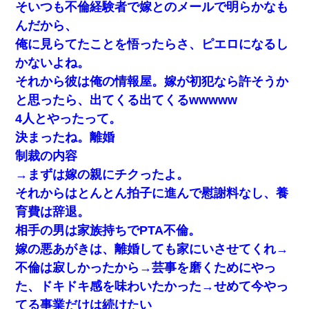
そいつも不倫経験者で嫁とのメールで明らかなも
小2の頃、妹と昼寝してたら家が火事になってて気づくと逃げ場が
んだから、
なかった。妹を抱き締めて「ﾀﾋんじゃうよ」って泣いてたら…
俺に見らてたことを悟ったらさ、ピエロになるし
かないよね。
彼女にプロポーズしてOK貰った俺、告げられた結婚条件にブチ切
れて無事婚約破棄・・・
それから彼は俺の情報屋。嫁が初犯なら許そうか
と思ったら、出てくる出てくるwwwww
高1のとき男に襲われ、不妊の叔母に頼まれて出産。→叔母夫婦が
4人とやったって。
養子縁組してアメリカに子供を連れ帰った。→9・11で叔母夫婦が
亡くなってしまい…
決まったね。離婚
制裁の内容
彼女(美人女医)にネックレスをプレゼント。「こんな安物を渡すく
→まずは嫁の親にチクったよ。
らいなら、渡さないほうがマシだからね」→ ６０万したと話した
ら・・・
それからはとんとん拍子に進んで慰謝料なし、養
育費は辞退。
旦那が長男のDNA鑑定をしたら血縁関係0%だった。旦那「やっぱ
相手の男は家族持ちでPTA不倫。
りウワキしてたんだな…」長男「俺は誰の子供なの？」長女・次
男「ウワキ女！」
嫁の悪あがきは、離婚しても家にいさせてくれ→
不倫は寂しかったから→芸事を磨くためにやっ
[緊急]ベロベロの女に声をかけて行為してきた結果
た、ドキドキ感を味わいたかった→せめて今やっ
てる事業だけは続けたい