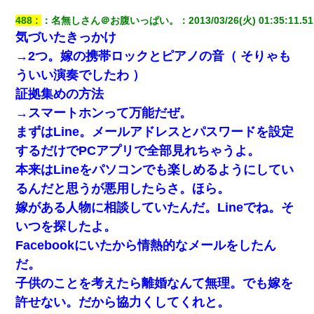
らえる会社から誘われた。転職したい」義父「クビ！（激怒」嫁
「離婚！（激怒」
488
：
名無しさん＠お腹いっぱい。
：
2013/03/26(火) 01:35:11.51
気づいたきっかけ
→2つ。嫁の携帯ロックとピアノの音（ そりゃも
ミスした新人(
)に冗談で「行為させてくれたら許してあげる」
って言ったら・・・
ういい演奏でしたわ ）
証拠集めの方法
元夫の連れ子「俺の結婚式の時くらい、母親としての責任を果た
→スマートホンって万能だぜ。
そうとは思わないのか！」→どうも連れ子は…
まずはLine。メールアドレスとパスワードを設定
するだけでPCアプリで全部見れちゃうよ。
22歳の頃、父に36歳の男性とお見合いをしてくれと頼まれた。父
の親会社の経営者の息子さんだったので、父も喜んで私の写真を
本来はLineをパソコンでも楽しめるようにしてい
送ったんだが→
るんだと思うが悪用したらさ。ほら。
嫁がある人物に相談していたんだ。Lineでね。そ
17年飼っていた犬が亡くなった。鼻水垂らし嗚咽する私に、猫が
近づいて頭突きをしてきて…
いつを探したよ。
Facebookにいたから情熱的なメールをしたん
スマホを与えられて、中学卒業する頃にはすっかり女叩きに洗脳
された弟が、大学進学のために一人暮らししたいと言い出した。
だ。
子供のことを考えたら離婚なんて無理。でも嫁を
【悲報】お風呂で父親と姉が完全に行為してるんだが...
許せない。だから協力くしてくれと。