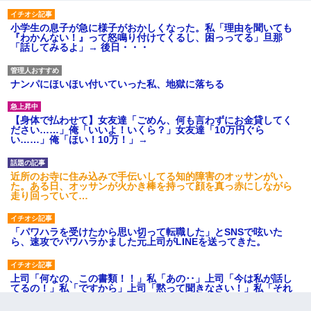
小学生の息子が急に様子がおかしくなった。私「理由を聞いても
『わかんない！』って怒鳴り付けてくるし、困っってる」旦那
「話してみるよ」→ 後日・・・
ナンパにほいほい付いていった私、地獄に落ちる
【身体で払わせて】女友達「ごめん、何も言わずにお金貸してく
ださい……」俺「いいよ！いくら？」女友達「10万円ぐら
い……」俺「ほい！10万！」→
近所のお寺に住み込みで手伝いしてる知的障害のオッサンがい
た。ある日、オッサンが火かき棒を持って顔を真っ赤にしながら
走り回っていて…
「パワハラを受けたから思い切って転職した」とSNSで呟いた
ら、速攻でパワハラかました元上司がLINEを送ってきた。
上司「何なの、この書類！！」私「あの‥」上司「今は私が話し
てるの！」私「ですから」上司「黙って聞きなさい！」私「それ
は」上司「言い訳しない！」→結果ｗｗｗｗｗ