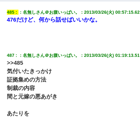
３２歳俺「ずっと好きでした！！付き合って下さい！」 ２５歳
485
：
名無しさん＠お腹いっぱい。
：
2013/03/26(火) 00:57:15.62
彼女「うん！！絶対幸せになろうね！！！！」 → ７年後ｗｗ
476だけど、何から話せばいいかな。
ｗｗｗ
「お前の父ちゃんは自宅警備員」とかからかわれたけど、実はと
んでもない仕事に就いていた
487
：
名無しさん＠お腹いっぱい。
：
2013/03/26(火) 01:19:13.51
私（23）冗談のつもりで上司（27）に胸を揉ませた結果・・・
>>485
気付いたきっかけ
義兄嫁が義実家で「コロナ陽性だったからこのまま療養させて下
さい」と言い出してド修羅場になった
証拠集めの方法
制裁の内容
結婚生活10ヶ月目で嫁から一方的に「もう冷めた」と離婚切り出
間と元嫁の悪あがき
された
あたりを
私「まとめ買いして冷凍ストックしてる」Ａ「ずるい！クレク
レ！」私「なんでよ」Ａ「ケーチ！バーカ！」→ 後日、Ａ旦那が
凸してきた
【衝撃】嫁父の会社に勤続１０年、手取り１４万 → 俺「２２万も