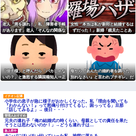
当？」監査ママ「来月には絶対
りついてニタニタ笑ってないで
返すから…」→約束を信じて待
出て行って！」【怖】
った結果、警察に通報すること
結婚をするため、嫁親と俺親
になり…
と会食をした。その時嫁親が
俺「お前ら親指の指紋を見て
「一人っ子ですか？三人家族で
老人「席を譲れ！」私「障害者手帳
女性「本当は私が新郎と結婚するは
みろｗ」スレ民「何があるん
すか？」と何度も聞く「そうで
があります」老人「そんなの関係な
ずだった！」新婦「鏡見たことあ
だ？」→見た瞬間、思わず笑っ
すよー、前は祖母がいたんで四
てしまう人が続出して…
人家族でしたが」と答
い！」→暴言を浴びせられた直後、
る？」→披露宴が一瞬で騒然となっ
40度近い熱と頭痛で朦朧とし
【オカルト】「頭は正常だけ
周囲が動き出して…
て…
ながら病院行ったら、受付嬢が
ど、これだけはガチで信じて
「予約のない人は診ません」と
る」って現象ある？
拒否された。タクシーを呼ぶた
義母「服装が失礼よ」私「お
めの電話も貸してくれず...
互い様ですよね〜」今までイビ
今日は大館まげわっぱに詰め
られ続けてきた私が義姉の披露
た弁当。豚ロースの塩こうじ＆
宴で大暴れｗｗ義親族に「ひっ
「佳子様」と呼んだら「バカじゃな
母から『あんたの婚約者を調べた。
ガーリック焼き
ぱたきますよ」と釘を刺したっ
いの？」と激怒する隣国籍知人⇒正
別れなさい』と言われブチギレ。だ
たｗｗｗ
【しまった…】 コトメに追い
論で返したら大炎上w
が母に感謝した理由がこれ
出されたトメと二世帯住宅を建
彼氏が私の友達を勝手に評価
て、「２F(夫婦のエリア)には絶
する。友達の写真を見せたら
対に上がらない」という約束を
「この子はモテそう」「この子
したが、早速破って2Fに上が...
は彼氏できなさそう」
小学生の息子が急に様子がおかしくなった。私「理由を聞いても
熊本地震で居酒屋から温泉が
クレーマーに「何十万の買い
『わかんない！』って怒鳴り付けてくるし、困っってる」旦那
湧き出るｗｗｗｗｗｗｗｗ
物をしたと思ってるの！？」と
「話してみるよ」→ 後日・・・
怒鳴られた。しかし合計は9217
なぜ自民党批判だけは表現の
円で…
自由ではないのか
元夫の連れ子「俺の結婚式の時くらい、母親としての責任を果た
なんなのよ！！！すごいわ掃
【動画】高校生さん、文化祭
そうとは思わないのか！」→どうも連れ子は…
除！！！！
でコーヒーカップを作って大盛
りあがり←なんかどっかで見た
クソ男「専業主婦は昼間寝て
ナンパにほいほい付いていった私、地獄に落ちる