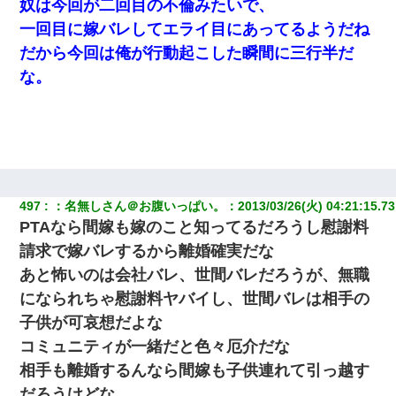
奴は今回が二回目の不倫みたいで、
一回目に嫁バレしてエライ目にあってるようだね
だから今回は俺が行動起こした瞬間に三行半だ
な。
497
：
名無しさん＠お腹いっぱい。
：
2013/03/26(火) 04:21:15.73
PTAなら間嫁も嫁のこと知ってるだろうし慰謝料
請求で嫁バレするから離婚確実だな
あと怖いのは会社バレ、世間バレだろうが、無職
になられちゃ慰謝料ヤバイし、世間バレは相手の
子供が可哀想だよな
コミュニティが一緒だと色々厄介だな
相手も離婚するんなら間嫁も子供連れて引っ越す
だろうけどな