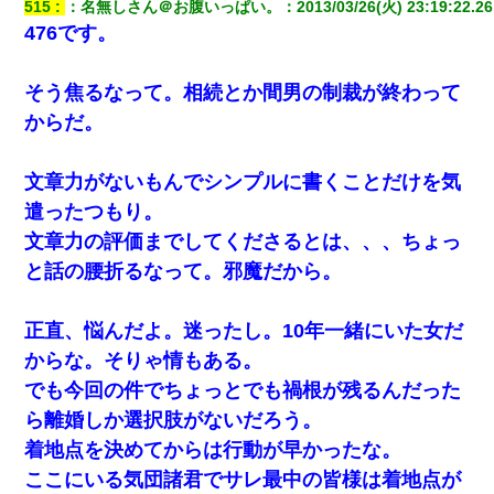
515
：
名無しさん＠お腹いっぱい。
：
2013/03/26(火) 23:19:22.26
476です。
そう焦るなって。相続とか間男の制裁が終わって
からだ。
文章力がないもんでシンプルに書くことだけを気
遣ったつもり。
文章力の評価までしてくださるとは、、、ちょっ
と話の腰折るなって。邪魔だから。
正直、悩んだよ。迷ったし。10年一緒にいた女だ
からな。そりゃ情もある。
でも今回の件でちょっとでも禍根が残るんだった
ら離婚しか選択肢がないだろう。
着地点を決めてからは行動が早かったな。
ここにいる気団諸君でサレ最中の皆様は着地点が