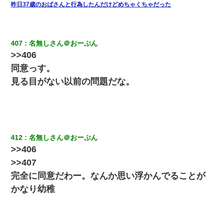
昨日37歳のおばさんと行為したんだけどめちゃくちゃだった
「パワハラを受けたから思い切って転職した」とSNSで呟いた
ら、速攻でパワハラかました元上司がLINEを送ってきた。
407
名無しさん＠おーぷん
>>406
三年働いてたパートを突然クビになった。しかし元職場の主要取
引先のトップが母方の叔父だったので…
同意っす。
見る目がない以前の問題だな。
【驚愕】私「今まで育てた分のお金返してね(冗談)」息子「はい、
3000万円」→数年後。私「妹が病気になったから援助して欲し
い」→
彼女(37)の情欲がえげつない件ｗｗｗｗｗｗｗ
412
名無しさん＠おーぷん
>>406
旦那の元嫁「離婚したとはいえ、私が本来の妻。許可なく結婚す
>>407
るなんてどういう神経してるの？離婚届を記入して持って来い」
→笑いが止まらなくなり・・・
完全に同意だわー。なんか思い浮かんでることが
かなり幼稚
裁判官「お互いに最後に言いたいことはありますか」バカ夫
「…」A「夫を一発殴らせてほしい」裁判官「どうぞ」