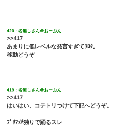
俺「初対面でなに言ったか覚えてる？」嫁「臭いんだよ！キモオ
タ？だっけ？」俺「だいたい合ってる。で、なんで告白してきた
の？」→
父が他界→父のフリン相手『どうか相続を放棄して下さい、昔の
420
名無しさん＠おーぷん
ことは謝ります。ごめんなさい…』私「お子さんはフリン略奪婚
って知ってるの？」相手『 』結果→
>>417
あまりに低レベルな発言すぎてﾜﾛﾀ。
私（23）冗談のつもりで上司（27）に胸を揉ませた結果・・・
移動どうぞ
義兄嫁が義実家で「コロナ陽性だったからこのまま療養させて下
さい」と言い出してド修羅場になった
419
名無しさん＠おーぷん
>>417
はいはい、コテトリつけて下記へどうぞ。
ﾌﾟﾘﾏが独りで踊るスレ