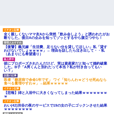
全く親しくないママ友Aから突然「飲み会しよう」と誘われたがお
断りした。後日Aの企みを知ってゾッとするやら腹立つやら！
【復讐】義兄嫁「生活費、足りない分を貸してほしい」私「貸す
わけないでしょｗｗｗｗ」→ 理由を話したら泣き出して・・私
（あまりにも希望通り）
彼にプロポーズされたんだけど、実は資産家だと知って婚約破棄
した。B子「A男くんと別れたって本当？私が付き合ってもい
い？」
医者「糖尿病で余命1年です」 ワイ「知らんわｗどうせ死ぬなら
食べる量増やすわｗ」→結果ｗｗｗｗｗ
【悲報】姉と入浴中に大きくなってしまった結果ｗｗｗｗｗｗｗ
ｗ
わい(42)渋谷の夜のサービスで19の女の子にゴックンさせた結果
ｗｗｗｗｗｗｗｗ