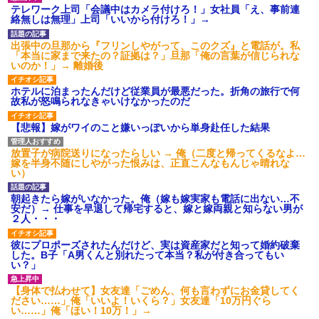
【GIF】JSのカンチョーワロ
テレワーク上司「会議中はカメラ付けろ！」女社員「え、事前連
タ
絡無しは無理」上司「いいから付けろ！」→
後続車にクラクションを鳴ら
され彼氏が逆切れ。「何クラク
出張中の旦那から『フリンしやがって、このクズ』と電話が。私
ション鳴らしてんだ！降りてこ
「本当に家まで来たの？証拠は？」旦那「俺の言葉が信じられな
いよ！」と怒鳴りだし...
いのか！」→ 離婚後
【衝撃】報酬100万円超の治験
募集がこちらｗｗｗｗｗ(※画像
ホテルに泊まったんだけど従業員が最悪だった。折角の旅行で何
あり)
故私が怒鳴られなきゃいけなかったのだ
【ネット騒然】惨殺されたタ
ワマン頂き女子のこの動画、す
【悲報】嫁がワイのこと嫌いっぽいから単身赴任した結果
げえええええｗｗｗｗｗｗｗｗ
ｗｗｗ
放置子が病院送りになったらしい → 俺（二度と帰ってくるなよ…
【愕然】白のクラウン俺氏、
嫁を半身不随にしやがった恨みは、正直こんなもんじゃ晴れな
高速道路左車線を制限速度で走
い）
った結果wwwwwwwwwwww
百年の恋12-899 食べた量を
朝起きたら嫁がいなかった。俺（嫁も嫁実家も電話に出ない…不
張り合ってくる
安だ）→ 仕事を早退して帰宅すると、嫁と嫁両親と知らない男が
【悲報】佐藤輝明・・・２軍
２人・・・
でも盛大にやらかす←あまり悲
しませないでくれ
彼にプロポーズされたんだけど、実は資産家だと知って婚約破棄
した。B子「A男くんと別れたって本当？私が付き合ってもい
い？」
【身体で払わせて】女友達「ごめん、何も言わずにお金貸してく
ださい……」俺「いいよ！いくら？」女友達「10万円ぐら
い……」俺「ほい！10万！」→