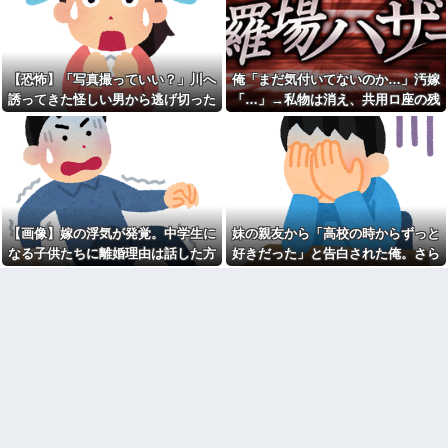
動の末、まさかの処分が…
ゲームに100万単位の重課金＆借
金発覚で離婚確定！「お前らが
20歳の大学生の女友達が47歳
ボドゲやってるのが悪い」と責
のおっさんと付き合ってる。卒
任転嫁してきたんだがｗｗｗｗ
業後に結婚するらしいが、やめ
た方がいいと思うワイがおかし
ギフテッド、ギフテッド2Eの
【恐怖】「写真撮っていい？」川へ
俺「まだ気付いてないのか…」汚嫁
いのか？
育て方
誘ってきた怪しい男から逃げ切った
「…」→私物は消え、共用ロ座の残
コトメ「父親役をお願い。う
【無知は罪】出産月が合わな
私⇒テレビに映った『衝撃の顔』に
高は653円。それでも嫁は平然とし
ちの子がパパって呼んでもいい
い？妻に托卵を疑った理由がコ
よね？」旦那「それは無理」→
レｗｗｗｗ
絶句
ていて…
断った途端に大騒ぎになり…
某アイドルの大ファンの嫁が
兄が首吊った。理由はイジ
集めていたグッズ等を処分した
メ…俺の両親離婚で母は自サツ
【特攻隊員の本音】「ああ
し家庭崩壊→首謀者を探しだし
ァ、だまされちゃった。今度生
た俺は会社と妻子を特定→結
れる時はアメリカへ生れるぞ」
果、実刑受けた。子に復讐され
【画像】嫁の浮気が発覚。中学生に
妹の親友から「高校の時からずっと
出撃前に残された若者たちの言
るだろ...
葉
なる子供たちに離婚理由は話した方
好きだった」と告白された俺。さら
【驚愕】 新幹線じゃなく『帰
海外旅行連発のトメから相次
がいい？
にキス責めに遭い
省費4000円』安くなる在来線で
ぐ援助要求…15万出した直後に
帰省した結果ｗｗｗｗｗ
「保険代払えない」頑なに義母
【画像】本田望結の妹、姉妹
の経済状況を聞こうとしない夫
で並んだ姿が大変素晴らしいと
の様子が怪しすぎる件 ←夫しっ
話題にw w w w w w w
かりしろよ
【悲報】思春期の娘に「キモ
彼氏が私の友達を勝手に評価
ッ」と言われたお父さん、グレ
する。友達の写真を見せたら
るｗｗｗｗｗｗｗ
「この子はモテそう」「この子
は彼氏できなさそう」
【悲報】取引先専務「Aを20個
注文する」 ぼく「いつも1～2
クソ男「専業主婦は昼間寝て
個しか使わないけど本当に20で
られていいよなぁ。俺なんか忙