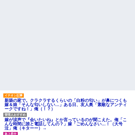
あってる？」 取専「あって
しくて寝る暇ねーもん。どうせ
る」→結果『こう』なったんだ
暇でしょ？俺のＤＶＤコピっと
がコレワイが悪いん
いてよ」
か？？？？？？？？
【驚愕】養育費を払い続けた
粉末スープ、液体スープ、調
結果…元妻の裏切りが判
味オイル「食べる『直前』に入
明！！！その理由がこれｗｗｗ
れてください！！」
ｗ
【驚愕】PTA会長「PTA参加拒
職場で電話を取った新入社員
否した親へ最終警告。こうなっ
の女子がヒワイなことを言われ
てもいい？」←コレはどっちが
てショックを受けたことがあっ
悪いのか？大論争が巻き起こっ
た
てしまう…
主な税金の成り立ちを調べて
【しまった…】 コトメに追い
みたよ
出されたトメと二世帯住宅を建
て、「２F(夫婦のエリア)には絶
対に上がらない」という約束を
したが、早速破って2Fに上が...
ハードオフに売っていた4万
4000円のフィギュアがヤバすぎ
るｗｗｗｗｗｗ「こんな高い
の？ｗｗ」「逆に超安い」
新築の家で。クラクラするくらいの「白粉の匂い」が鼻につくも
私「ちょっと、人の家の金庫
嫁＆娘「そんな匂いしない…」ある日、友人奥「素敵なアンティ
触らないでよ！」キチママ『そ
ークですね！」俺（！？）
こに金庫があったから、開けて
みようとしただけ☆』義兄「泥
は出てけ！二度と来るな！」結
嫁が涙声で『会いたいね』とか言っているのが聞こえた。俺「こ
果・・・
んな時間に誰と電話してんの？」嫁「ごめんなさい…！（大号
私「初めて飲む味だけどなん
泣」俺（キターー）→
のお茶？」彼「ちっ！」私「」