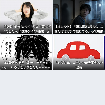
【悲報】子持ちパパ「残念！実はゲ
【オカルト】「頭は正常だけど、こ
イでしたw」"既婚ゲイ"の被害、広
れだけはガチで信じてる」って現象
がる……
ある？
エ●漫画の竿役「あー、一回出す
「セダン車」←こいつが天下失った
わ」←いやすごすぎるだろｗｗｗｗ
理由
ｗｗ