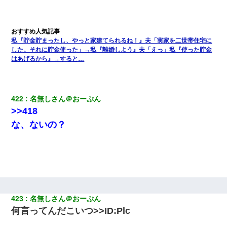
私『貯金貯まったし、やっと家建てられるね！』夫「実家を二世帯住宅に
した。それに貯金使った」→私『離婚しよう』夫「えっ」私『使った貯金
はあげるから』→すると…
422
名無しさん＠おーぷん
>>418
な、ないの？
423
名無しさん＠おーぷん
何言ってんだこいつ>>ID:Plc