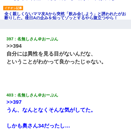
全く親しくないママ友Aから突然「飲み会しよう」と誘われたがお
断りした。後日Aの企みを知ってゾッとするやら腹立つやら！
医者「糖尿病で余命1年です」 ワイ「知らんわｗどうせ死ぬなら
食べる量増やすわｗ」→結果ｗｗｗｗｗ
397
名無しさん＠おーぷん
>>394
【報告者がキチ】嫁「妊娠した」俺『それじゃあ皆に祝ってもら
自分には異性を見る目がないんだな、
おう』友人達を家に連れ帰ってホームパーティー→俺『皆に祝え
てもらえて良かったな！』→
ということがわかって良かったじゃない。
【悲報】姉と入浴中に大きくなってしまった結果ｗｗｗｗｗｗｗ
ｗ
403
名無しさん＠おーぷん
私が遺産を相続。→それを知った義両親が「旅行代金を出せ！」
「リフォーム費用を負担しろ！」「金の管理は私達がする！」と
>>397
浅ましくも集りにきた。
うん、なんとなくそんな気がしてた。
13歳娘が元嫁のところから逃げてきた。どう扱ったらいいのかわ
からない
しかも奥さん34だったし…