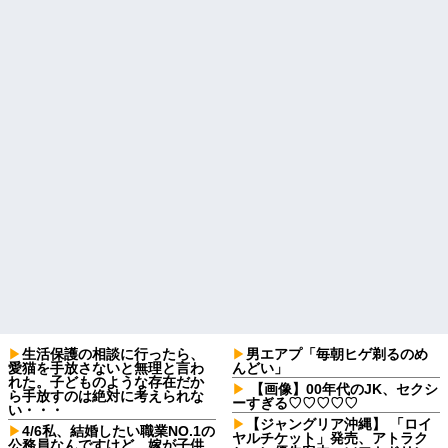
生活保護の相談に行ったら、
男エアプ「毎朝ヒゲ剃るのめ
愛猫を手放さないと無理と言わ
んどい」
れた。子どものような存在だか
【画像】00年代のJK、セクシ
ら手放すのは絶対に考えられな
ーすぎる♡♡♡♡♡
い・・・
【ジャングリア沖縄】 「ロイ
4/6私、結婚したい職業NO.1の
ヤルチケット」発売、アトラク
公務員なんですけど、嫁が子供