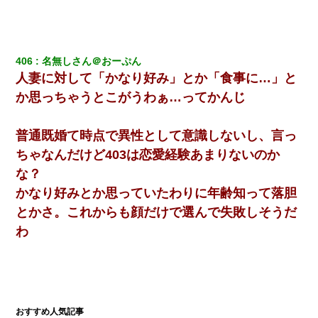
私「結婚やめるわ」 婚約者「え？なんでなんで？」 → 放置した
結果…｜生活｜ワロタあんてな
【不幸な結婚式】新郎親族「ブスのくせにドレスなんか着ちゃっ
406
名無しさん＠おーぷん
てさ～ほんと恥ずかしいわよね～（大声」新郎両親「！！！（土
下座」→ 結果・・・
人妻に対して「かなり好み」とか「食事に…」と
か思っちゃうとこがうわぁ…ってかんじ
ケーキバイキングにいた単独の50くらいのオッサン、強烈だっ
た。
普通既婚て時点で異性として意識しないし、言っ
ちゃなんだけど403は恋愛経験あまりないのか
わい(42)渋谷の夜のサービスで19の女の子にゴックンさせた結果
ｗｗｗｗｗｗｗｗ
な？
かなり好みとか思っていたわりに年齢知って落胆
【まぬけ】夫「離婚だ！」私「わかった。で？」夫「慰謝料
とかさ。これからも顔だけで選んで失敗しそうだ
だ！」私「いいけど弁護士通して。私も請求する」夫「」
わ
生保レディと行為する為に駆け引きしてみた結果ｗｗｗｗｗｗｗ
ｗｗｗｗｗ
私「まとめ買いして冷凍ストックしてる」Ａ「ずるい！クレク
レ！」私「なんでよ」Ａ「ケーチ！バーカ！」→ 後日、Ａ旦那が
凸してきた