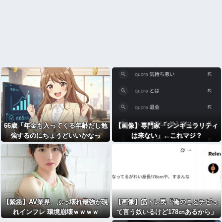
66歳「年金も入ってくる年齢だし勉
【画像】専門家「シンギュラリティ
強するのにちょうどいいかなっ
は来ない」←これマジ？
て」。司法試験合格
【緊急】AV業界、ぶっ壊れ最強が現
【画像】筋トレ民「俺のことチビっ
れインフレ 環境崩壊ｗｗｗｗ
て言う奴いるけど178㎝あるから」