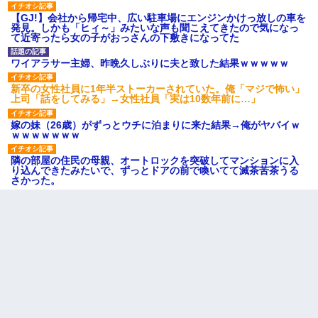
【GJ!】会社から帰宅中、広い駐車場にエンジンかけっ放しの車を
発見。しかも「ヒィ～」みたいな声も聞こえてきたので気になっ
て近寄ったら女の子がおっさんの下敷きになってた
ワイアラサー主婦、昨晩久しぶりに夫と致した結果ｗｗｗｗｗ
新卒の女性社員に1年半ストーカーされていた。俺「マジで怖い」
上司「話をしてみる」→女性社員「実は10数年前に…」
嫁の妹（26歳）がずっとウチに泊まりに来た結果→俺がヤバイｗ
ｗｗｗｗｗｗｗ
隣の部屋の住民の母親、オートロックを突破してマンションに入
り込んできたみたいで、ずっとドアの前で喚いてて滅茶苦茶うる
さかった。