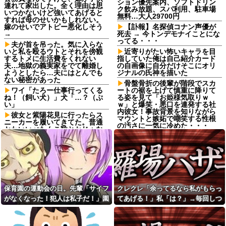
ション優先案内、ソフトドリン
連れて家出した。全く理由は思
ク飲み放題、スパ利用、駐車場
いつかないけど強いてあげると
無料…大人29700円
すれば母のせいかもしれない。
嫁のせいでアトピー悪化しそう
【訃報】名探偵コナン声優が
→
死去 → 今トンデモナイことにな
ってる・・・
夫が首を吊った。気に入らな
いと私を殴るウトとそれを傍観
近寄りがたい怖いキャラを目
するトメに生活費をくれない
指していた俺は自己紹介カード
夫…地獄の義実家をでて離婚し
の自画像に自分だけそこにオリ
ようとしたら…夫にはとんでも
ジナルの氏神を描いた
ない秘密があった
骨盤骨折の後輩が階段でスカ
ワイ「たろー仕事行ってくる
ートの裾を上げて慎重に降りて
ね！（飼い犬）」犬「…？（ぷ
る姿を見て「お姫様気取りｗ
い」
ｗ」と爆笑・悪口を連発する社
内彼女！事故背景を知りながら
彼女と紫陽花見に行ったらス
マウントと嫉妬で嘲笑する性根
ニーカーを履いてきてた。普通
の汚さに一気に冷めた・・・
かわいいぺたんこ靴とかじゃな
いの？コーヒーや手作り菓子も
【画像】足立区、手づかみで
持ってこないしさぁ…
おでんを取るのが普通の国
予定より早めに家に帰宅。リ
【画像】元暴走族のヤンキー
ビングに「裸の嫁」と男がい
女子高生が「可愛すぎるｗｗｗ
た。まさかの不倫現場に遭遇...
ｗ」ﾊﾟｼｬ!!⇒
娘が某アニメのキャラにハマ
【動画】あのちゃん、また
って推し活してる。それを控え
我々をシコらすｗｗｗｗｗｗｗ
保育園の運動会の日。先輩「サイフ
クレクレ「余ってるなら私がもらっ
させた方がいいのか塾の人に相
ｗｗｗｗｗｗｗｗｗｗｗｗｗｗ
がなくなった！犯人は私子だ！」園
てあげる！」私「は？」→毎回しつ
談したら...
ｗｗｗ他
長「警察沙汰は勘弁して～」→誰も
こく食い下がるので、ある方法を試
妻「うちの夫に手を出したで
我が家のボドゲ趣味に「古臭
しょ！」営業女性「違いま
いｗｗ」とマウントを取ってき
味方がいないと思ったその時…
した結果…
す！」→会社中を巻き込む大騒
た義弟嫁、謎の対抗心でスマホ