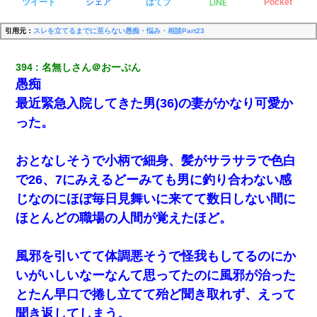
LINE
ツイート
シェア
はてブ
Pocket
引用元：
スレを立てるまでに至らない愚痴・悩み・相談Part23
394
名無しさん＠おーぷん
愚痴
最近緊急入院してきた男(36)の妻がかなり可愛か
った。
おとなしそうで小柄で細身、髪がサラサラで色白
で26、7にみえるどーみても男に釣り合わない感
じなのにほぼ毎日見舞いに来てて数日しない間に
ほとんどの職場の人間が覚えたほど。
風邪を引いてて体調悪そうで怪我もしてるのにか
いがいしいなーなんて思ってたのに風邪が治った
とたん早口で捲し立てて殆ど聞き取れず、えって
聞き返してしまう。