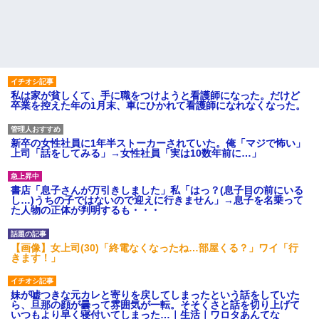
私は家が貧しくて、手に職をつけようと看護師になった。だけど
卒業を控えた年の1月末、車にひかれて看護師になれなくなった。
新卒の女性社員に1年半ストーカーされていた。俺「マジで怖い」
上司「話をしてみる」→女性社員「実は10数年前に…」
書店「息子さんが万引きしました」私「はっ？(息子目の前にいる
し…)うちの子ではないので迎えに行きません」→息子を名乗って
た人物の正体が判明するも・・・
【画像】女上司(30)「終電なくなったね…部屋くる？」ワイ「行
きます！」
妹が嘘つきな元カレと寄りを戻してしまったという話をしていた
ら、旦那の顔が曇って雰囲気が一転。そそくさと話を切り上げて
いつもより早く寝付いてしまった…｜生活｜ワロタあんてな