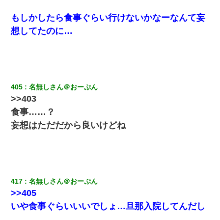
旦那の元カノをSNSで探して写真を保存して顔面評価スレで写真
もしかしたら食事ぐらい行けないかなーなんて妄
を晒してた。ほとんどがブスという評価の中で二人ほど意外に好
評価で苦々しく思った
想してたのに…
夫に癌の余命宣告。その闘病中に長女から信じられない言葉を受
けた
隣室のお婆ちゃん「下階からの異臭に困ってる、今もすっごく臭
405
名無しさん＠おーぷん
い」私「変だなあ～なにも臭わないよ」→ その後。警察『絶対に
>>403
窓とドアを開けないで』
食事……？
妄想はただだから良いけどね
妻と同居し始めたときから、よく妻が「どこかで音漏れしてな
い？音楽聞こえる」と言っていて…
彼女にプロポーズしてOK貰った俺、告げられた結婚条件にブチ切
れて無事婚約破棄・・・
417
名無しさん＠おーぷん
嫁の妹（26歳）がずっとウチに泊まりに来た結果→俺がヤバイｗ
>>405
ｗｗｗｗｗｗｗ
いや食事ぐらいいいでしょ…旦那入院してんだし