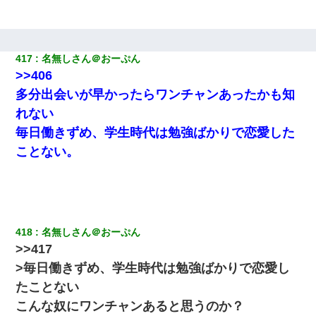
隣の部屋の住民の母親、オートロックを突破してマンションに入
り込んできたみたいで、ずっとドアの前で喚いてて滅茶苦茶うる
さかった。
417
名無しさん＠おーぷん
子供の頃、母の弟にイタズラされてて中学に入ってから関係を持
>>406
ってしまった。拒絶したら「全部バラしてやる」と脅迫されたの
で両親に全部話した。
多分出会いが早かったらワンチャンあったかも知
れない
彼女との行為を録画した結果→衝撃の事実が判明したｗｗｗｗｗ
毎日働きずめ、学生時代は勉強ばかりで恋愛した
ｗ
ことない。
私『貯金貯まったし、やっと家建てられるね！』夫「実家を二世
帯住宅にした。それに貯金使った」→私『離婚しよう』夫「え
っ」私『使った貯金はあげるから』→すると…
スマホを与えられて、中学卒業する頃にはすっかり女叩きに洗脳
418
名無しさん＠おーぷん
された弟が、大学進学のために一人暮らししたいと言い出した。
>>417
>毎日働きずめ、学生時代は勉強ばかりで恋愛し
姉旦那の友達「ほんとのパパだよ～」私のお腹を触ってほざく。
たことない
→思わず手を叩いて振り払ったら…
こんな奴にワンチャンあると思うのか？