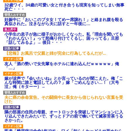
32歳ワイ、34歳の可愛い女と付き合うも現実を知ってしまい無事
死亡・・・
妊娠中に「おいこのブタ女！てめー席譲れ！」と絡まれ腹を殴る
真似された。泣きながら夫に話すと一年後に…
小学生の息子が急に様子がおかしくなった。私「理由を聞いても
『わかんない！』って怒鳴り付けてくるし、困っってる」旦那
「話してみるよ」→ 後日・・・
【悲報】お風呂で父親と姉が完全に行為してるんだが...
友人「酒の勢いで女先輩をホテルに連れ込んだｗｗｗｗｗ」俺
「…」
嫁が涙声で『会いたいね』とか言っているのが聞こえた。俺「こ
んな時間に誰と電話してんの？」嫁「ごめんなさい…！（大号
泣」俺（キターー）→
夫に癌の余命宣告。その闘病中に長女から信じられない言葉を受
けた
隣の部屋の住民の母親、オートロックを突破してマンションに入
り込んできたみたいで、ずっとドアの前で喚いてて滅茶苦茶うる
さかった。
医者「糖尿病で余命1年です」 ワイ「知らんわｗどうせ死ぬなら