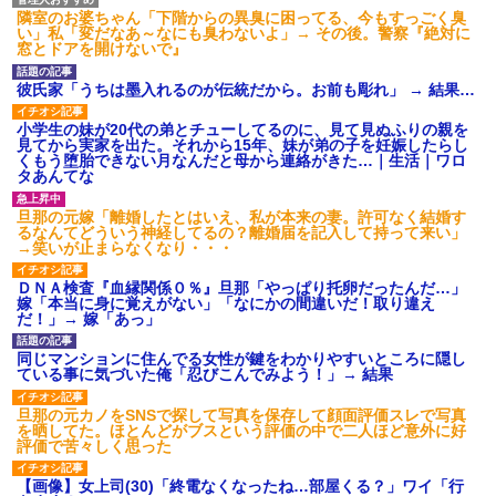
隣室のお婆ちゃん「下階からの異臭に困ってる、今もすっごく臭
い」私「変だなあ～なにも臭わないよ」→ その後。警察『絶対に
窓とドアを開けないで』
彼氏家「うちは墨入れるのが伝統だから。お前も彫れ」 → 結果…
小学生の妹が20代の弟とチューしてるのに、見て見ぬふりの親を
見てから実家を出た。それから15年、妹が弟の子を妊娠したらし
くもう堕胎できない月なんだと母から連絡がきた…｜生活｜ワロ
タあんてな
旦那の元嫁「離婚したとはいえ、私が本来の妻。許可なく結婚す
るなんてどういう神経してるの？離婚届を記入して持って来い」
→笑いが止まらなくなり・・・
ＤＮＡ検査『血縁関係０％』旦那「やっぱり托卵だったんだ…」
嫁「本当に身に覚えがない」「なにかの間違いだ！取り違え
だ！」→ 嫁「あっ」
同じマンションに住んでる女性が鍵をわかりやすいところに隠し
ている事に気づいた俺「忍びこんでみよう！」→ 結果
旦那の元カノをSNSで探して写真を保存して顔面評価スレで写真
を晒してた。ほとんどがブスという評価の中で二人ほど意外に好
評価で苦々しく思った
【画像】女上司(30)「終電なくなったね…部屋くる？」ワイ「行