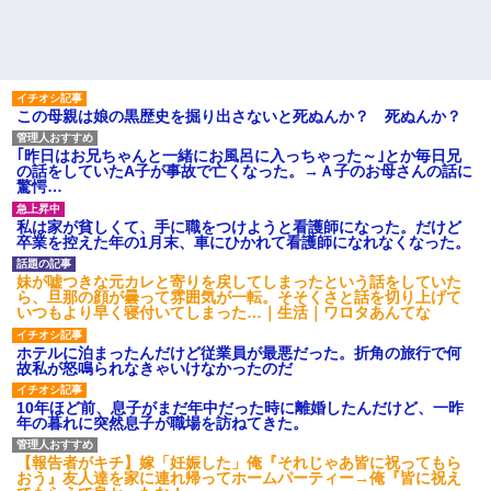
この母親は娘の黒歴史を掘り出さないと死ぬんか？ 死ぬんか？
｢昨日はお兄ちゃんと一緒にお風呂に入っちゃった～｣とか毎日兄
の話をしていたA子が事故で亡くなった。→Ａ子のお母さんの話に
驚愕…
私は家が貧しくて、手に職をつけようと看護師になった。だけど
卒業を控えた年の1月末、車にひかれて看護師になれなくなった。
妹が嘘つきな元カレと寄りを戻してしまったという話をしていた
ら、旦那の顔が曇って雰囲気が一転。そそくさと話を切り上げて
いつもより早く寝付いてしまった…｜生活｜ワロタあんてな
ホテルに泊まったんだけど従業員が最悪だった。折角の旅行で何
故私が怒鳴られなきゃいけなかったのだ
10年ほど前、息子がまだ年中だった時に離婚したんだけど、一昨
年の暮れに突然息子が職場を訪ねてきた。
【報告者がキチ】嫁「妊娠した」俺『それじゃあ皆に祝ってもら
おう』友人達を家に連れ帰ってホームパーティー→俺『皆に祝え