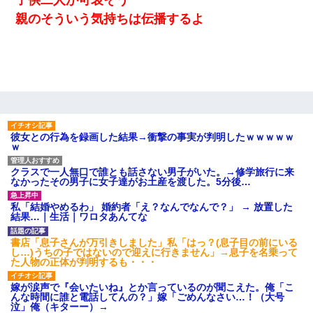
親のそういう気持ちは伝播するよ
彼女との行為を録画した結果→衝撃の事実が判明したｗｗｗｗｗ
ｗ
クラスで一人無口で誰とも話さない男子がいた。→修学旅行に来
なかったその男子に女子達がお土産を渡した。5分後…
私「結婚やめるわ」 婚約者「え？なんでなんで？」 → 放置した
結果…｜生活｜ワロタあんてな
書店「息子さんが万引きしました」私「はっ？(息子目の前にいる
し…)うちの子ではないので迎えに行きません」→息子を名乗って
た人物の正体が判明するも・・・
嫁が涙声で『会いたいね』とか言っているのが聞こえた。俺「こ
んな時間に誰と電話してんの？」嫁「ごめんなさい…！（大号
泣」俺（キターー）→