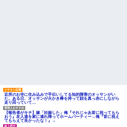
ター」
【朗報】秋田に日本最大級の
AIデータセンター建設へ 総事
【衝撃】YouTuber山口達也さ
業費2兆円、UAEが巨額投資を協
ん、チェンソーで竹を切るだけ
議
で600万再生を突破してしまう←
正直、こう言うのでいいんだよ
女を作って家を出たコトメ
なw w w w w w w w
夫。コトメ「帰ってきてくれな
いなら放火する」→近所のお店
【画像】アイドルのオフ会の
に本当に放火して逮捕→心神喪
光景、レベチw w w w w w w w
失で僅か数ヶ月で釈放→生活保
w w w
護で遊んで暮らしてる
俺「いただきます」パクッ 俺
旦那を亡くして８年。介護す
「う…」嫁「じゃ、私もいただ
るつもりでウトメと同居してた
きまーす」俺「やめろ！食べる
のに「早く出て行け」とコトメ
な！お前！コロすつもり
がうるさい。私もウトメも納得
か！？」嫁「ひどい！」俺「だ
して同居してるんだから干渉し
って...
ないでくれる！
ハードオフに売っていた4万
主な税金の成り立ちを調べて
4000円のフィギュアがヤバすぎ
みたよ
るｗｗｗｗｗｗ「こんな高い
の？ｗｗ」「逆に超安い」
私「ちょっと、人の家の金庫
触らないでよ！」キチママ『そ
近所のお寺に住み込みで手伝いしてる知的障害のオッサンがい
こに金庫があったから、開けて
た。ある日、オッサンが火かき棒を持って顔を真っ赤にしながら
みようとしただけ☆』義兄「泥
走り回っていて…
は出てけ！二度と来るな！」結
果・・・
私「初めて飲む味だけどなん
【報告者がキチ】嫁「妊娠した」俺『それじゃあ皆に祝ってもら
のお茶？」彼「ちっ！」私「」
おう』友人達を家に連れ帰ってホームパーティー→俺『皆に祝え
てもらえて良かったな！』→
【GIF】JSのカンチョーワロ
タ