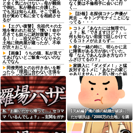
と全く気にかけない→母が難病
なく妻は不倫相手に会いに行
で倒れ、私が懸命に介護した。
く…
でも兄は知らん顔。そこで親も
【訃報】名探偵コナン声優が
目が覚めて私に全てを相続させ
死去 → 今トンデモナイことにな
るが
ってる・・・
【エグい復讐】 先祖代々の土
コトメ「あなたには無理でし
地を奪われた祖父「憎い！命が
ょ？」私「できますけど？」→
尽きても奴らに絶対復讐してや
何も知らない前提で話しかけて
る！！」→祖父が亡くなりその
くるコトメが止まらず…
土地に焼肉屋が建ったが、不幸
が次々おこり…
母と一緒の時に、明らかに足
に障害がある方が歩いていた。
【画像】 うちの猫、私が見て
母「なんであんな歩き方なの？
てあげないとご飯食べないのな
ふざけてるの？」
んでなん
家購入に「ダメダメ！」と猛
同僚男性とのお付き合いを断
反対するトメに「あなたの家じ
ったら「理屈に合わない主張を
ゃありません」と言い放った結
振りかざす感情的なヒステリー
果→激怒したトメが自ら〇〇を
女」と言いふらされて・・・
口にして最高の展開へｗｗｗｗ
ブサイクでモテなかった俺に
ｗｗ
奇跡的にできた優しくて可愛い
【正論】有吉「『俺テレビ見
彼女と結婚！…する直前、彼女
ない』って言う奴おかしいだ
妹のせいで想定外すぎる事態に
ろ。団子屋で『団子食べない』
なってしまったんだが………？
って言うか？」
私「お願いだから帰って…」
私「お願いだから帰って…」セコマ
【完結編】俺の娘の結婚が破談に。
【正論】有吉「『俺テレビ見
セコママ「いるんでしょ？」→
ない』って言う奴おかしいだ
マ「いるんでしょ？」→玄関をガチ
だが彼氏は「2000万の土地」を購
玄関をガチャガチャされ、警察
ろ。団子屋で『団子食べない』
を呼ぶ事態になって…
ャガチャされ、警察を呼ぶ事態にな
入。こじれた二人は想像以上の修羅
って言うか？」
私には車いすの友人がいるん
って…
場に
美空ひばり「おとうちゃん小
だけど、無給で尽くすことに疲