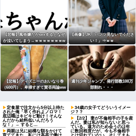
【悲報】風俗嬢だがsexするとなぜ
【画像】JK「パンツ見ないでくださ
か泣いてしまう→ｗｗｗｗｗｗｗw
い！」⇒ｗｗ
www
【悲報】ディズニーのおいなり巻
週刊少年ジャンプ、発行部数100万
（600円）、卑猥すぎて賛否両論ww
部割れ・・・
wwwwwwwwww
定食屋で注文から5分以上待た
34歳の女子てどういうイメー
された俺「早く作れよノロマ！
ジ？？
底辺職はキビキビ動け！そんな
【2/2】 妻が不倫相手の子を産
んだから給料低いんだろう
んだ。妻は私が知らないと思っ
な！」→ すると…
ている。遠方のため会うのは年
両親は兄に結構な額をかけて
に数回程度だが、今も不倫相手
育ててきた。私には高卒で働け
とは切れていない。そしてまも