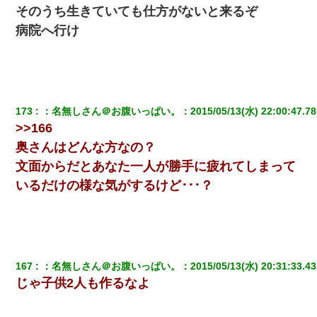
そのうち生きていても仕方がないと来るぞ
我が家のガレージに見知らぬ車。俺「もしもし、玄関にもシャッ
病院へ行け
ターリモコンあるだろ？DOWNのボタン押してｗ」→ 待つこと１
時間弱・・・
父が他界→父のフリン相手『どうか相続を放棄して下さい、昔の
ことは謝ります。ごめんなさい…』私「お子さんはフリン略奪婚
って知ってるの？」相手『 』結果→
173
：
名無しさん＠お腹いっぱい。
：
2015/05/13(水) 22:00:47.78
>>166
旦那が長男のDNA鑑定をしたら血縁関係0%だった。旦那「やっぱ
奥さんはどんな方なの？
りウワキしてたんだな…」長男「俺は誰の子供なの？」長女・次
男「ウワキ女！」
文面からだとあなた一人が勝手に疲れてしまって
いるだけの様な気がするけど･･･？
妻と同居し始めたときから、よく妻が「どこかで音漏れしてな
い？音楽聞こえる」と言っていて…
何年か前に妹は離婚している。当時生まれた姪が義弟の子じゃな
かったため妹有責での離婚になり…
167
：
名無しさん＠お腹いっぱい。
：
2015/05/13(水) 20:31:33.43
じゃ子供2人も作るなよ
【画像】女の子「お母さん！！私ようやくファッションモデルに
選ばれたの！絶対見に来てね！」→悲しい結果がこれ・・・