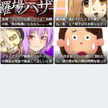
林旭がほしい」、山口組三代目
れてしまった。自分のええかっ
組長「よっしゃ」、昭和ヤバす
こしいで、自分が潰れそう
ぎ⇒！！！
元同級生から「お前を取材し
成人式帰りと思われる袴姿の
たいと言う人がいる」と連絡が
集団が騒いでいるところにお婆
あった。指定されたファミレス
友達「少しだけお茶しようよ」妊婦
義弟嫁「連れ子のことも可愛がって
さんが一言！
へ向かうと予想外の人物が待っ
の私「気分転換になるなら…」→帰
ね」私「え？実子は引き取らなかっ
ていて…
コトメ「あなたには無理でし
ょ？」私「できますけど？」→
宅してから思わぬ異変が起きて…
たのに？」→話を聞いて唖然として
俺「子どもがいるので煙草は
何も知らない前提で話しかけて
控えてください」客「関係ねぇ
しまい…
くるコトメが止まらず…
だろ」→その一言から店内が険
悪な空気になって…
充電ケーブルってさ他
建築家の男と不倫関係の私。
毎日のように電車で痴漢に遭
我が家を建てたのはその不倫相
うので、背中を押すフリをして
手。
ある作戦をしたら...
ドラッグストア勤務中。カード払い
3年付き合っていた彼氏と別れた
【ＧＪ】 クラスに迷惑な池沼
悪口回避＆一人好きの私、同
がいた。リーダー格のＡ「なん
僚から「自サバ女かと思って
の商品を現金で返金してほしいと言
ら、彼の母が私の帰社時間を狙って
で支援学級に入れないんです
た」と言われモヤモヤ…「全然
い張る女性客。断っても引き下がら
待ち伏せしてた。イキナリ蹴られ襲
か？」先生「背の高い低いと同
違った〜」と言われるも、気に
じで、これも個性なの！差別は...
なって夜も眠れない私はどこが
ず、その後まさかの展開に…
われたのだが…
サバサバ？←ネチネチ気にして
家庭菜園やってるけど、最近
る時点で自サバじゃない
空芯菜が評価され過ぎだと思
う！！！！！
公園遊びの菓子交換が嫌だ。
大人数だと菓子食べ放題みたい
【速報】へずまりゅうさん、
になっちゃって身体にも歯にも
完全に聖人の顔へ←これw w w
良くないし最悪
w w w w w
アラフィフ正社員の男性が若
【謎】斉藤慎二「同意してく
い20代の可愛い女の子以外には
れたよね？どうして…」被害女
挨拶をしない
性「彼は言葉が通じないモンス