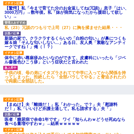
【驚愕】私「今まで育てた分のお金返してね(冗談)」息子「はい、
3000万円」→数年後。私「妹が病気になったから援助して欲し
い」→
私（23）冗談のつもりで上司（27）に胸を揉ませた結果・・・
新築の家で。クラクラするくらいの「白粉の匂い」が鼻につくも
嫁＆娘「そんな匂いしない…」ある日、友人奥「素敵なアンティ
ークですね！」俺（！？）
体中に赤い蕁麻疹みたいなのができて、皮膚科にいったら「ジベ
ル薔薇色ひこう疹」という症状だと言われた
子供の頃、母の弟にイタズラされてて中学に入ってから関係を持
ってしまった。拒絶したら「全部バラしてやる」と脅迫されたの
で両親に全部話した。
【まぬけ】夫「離婚だ！」私「わかった。で？」夫「慰謝料
だ！」私「いいけど弁護士通して。私も請求する」夫「」
医者「糖尿病で余命1年です」 ワイ「知らんわｗどうせ死ぬなら
食べる量増やすわｗ」→結果ｗｗｗｗｗ