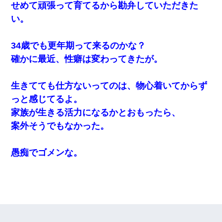
そうとは思わないのか！」→どうも連れ子は…
せめて頑張って育てるから勘弁していただきた
い。
200万を貸したコウトから、追加で400万の申し込み、私「無理。
義弟より娘たちが大事」旦那「娘たちが成人したら別れよう」私
（は？）
34歳でも更年期って来るのかな？
確かに最近、性癖は変わってきたが。
私「まとめ買いして冷凍ストックしてる」Ａ「ずるい！クレク
レ！」私「なんでよ」Ａ「ケーチ！バーカ！」→ 後日、Ａ旦那が
凸してきた
生きてても仕方ないってのは、物心着いてからず
っと感じてるよ。
ナンパにほいほい付いていった私、地獄に落ちる
家族が生きる活力になるかとおもったら、
案外そうでもなかった。
テレワーク上司「会議中はカメラ付けろ！」女社員「え、事前連
絡無しは無理」上司「いいから付けろ！」→
愚痴でゴメンな。
10年ほど前、息子がまだ年中だった時に離婚したんだけど、一昨
年の暮れに突然息子が職場を訪ねてきた。
デパートの外商『私さんだと名乗る女が、ツケで宝石を買おうと
していて…』私「！？」→ 翌日。ママ友たちの様子が微妙におか
しくなり・・・