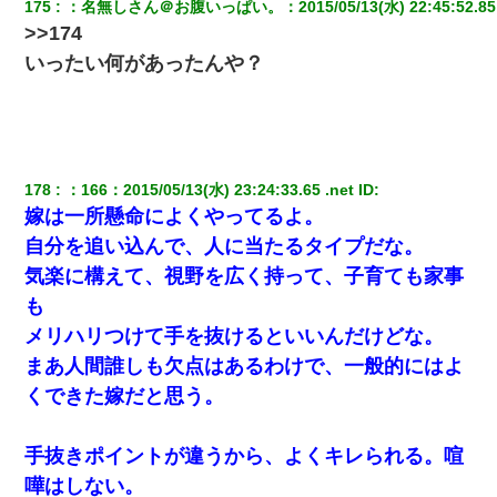
175
：
名無しさん＠お腹いっぱい。
：
2015/05/13(水) 22:45:52.85
>>174
姉旦那の友達「ほんとのパパだよ～」私のお腹を触ってほざく。
いったい何があったんや？
→思わず手を叩いて振り払ったら…
この母親は娘の黒歴史を掘り出さないと死ぬんか？ 死ぬんか？
178
：
166
：
2015/05/13(水) 23:24:33.65 .net
 ID:
嫁は一所懸命によくやってるよ。
自分を追い込んで、人に当たるタイプだな。
気楽に構えて、視野を広く持って、子育ても家事
も
メリハリつけて手を抜けるといいんだけどな。
まあ人間誰しも欠点はあるわけで、一般的にはよ
くできた嫁だと思う。
手抜きポイントが違うから、よくキレられる。喧
嘩はしない。