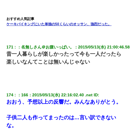
日曜日、会社の窓を見ると同僚の姿。俺（あれ？ディズニーシー
じゃ？）→俺電話「今何してんの？」同僚「シーで並んでるこ
と！」俺「会社にいない？」→次の瞬間、すごい鳥肌が立った
ケーキバイキングにいた単独の50くらいのオッサン、強烈だった。
22歳の頃、父に36歳の男性とお見合いをしてくれと頼まれた。父
の親会社の経営者の息子さんだったので、父も喜んで私の写真を
送ったんだが→
171
：
名無しさん＠お腹いっぱい。
：
2015/05/13(水) 21:00:46.58
昔一人暮らしが楽しかったって今も一人だったら
義兄嫁「娘が大学に入ったら下宿させて」私「しつこい、学校斡
旋のアパートに行け」→ 旦那が義兄に通報したら「志望校を変え
楽しいなんてことは無いんじゃない
ろ！」とキレて・・・
元旦那から復縁要請。息子「最新型のiPhoneも買えない貧乏は嫌
だ、再婚して」私「なら父親と暮らせ」息子「やった＾＾」私
（もう手遅れだったんだな…）
174
：
166
：
2015/05/13(水) 22:16:02.40 .net
 ID:
おおう、予想以上の反響だ。みんなありがとう。
【復讐】義兄嫁「生活費、足りない分を貸してほしい」私「貸す
わけないでしょｗｗｗｗ」→ 理由を話したら泣き出して・・私
（あまりにも希望通り）
子供二人も作ってまったのは…言い訳できない
な。
元夫の連れ子「俺の結婚式の時くらい、母親としての責任を果た