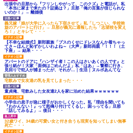
出張中の旦那から『フリンしやがって、このクズ』と電話が。私
後続車にクラクションを鳴ら
「本当に家まで来たの？証拠は？」旦那「俺の言葉が信じられな
され彼氏が逆切れ。「何クラク
いのか！」→ 離婚後
ション鳴らしてんだ！降りてこ
いよ！」と怒鳴りだし...
義兄嫁「娘が大学に入ったら下宿させて」私「しつこい、学校斡
【衝撃】報酬100万円超の治験
旋のアパートに行け」→ 旦那が義兄に通報したら「志望校を変え
募集がこちらｗｗｗｗｗ(※画像
ろ！」とキレて・・・
あり)
【ネット騒然】惨殺されたタ
【不幸な結婚式】新郎親族「ブスのくせにドレスなんか着ちゃっ
ワマン頂き女子のこの動画、す
てさ～ほんと恥ずかしいわよね～（大声」新郎両親「！！！（土
げえええええｗｗｗｗｗｗｗｗ
下座」→ 結果・・・
ｗｗｗ
【愕然】白のクラウン俺氏、
アパートのドアに『ハンザイ者！この人はさいあくの人です』と
高速道路左車線を制限速度で走
張り紙が！大家「面倒はごめんだよ」私「はあ」→警察に行き、
った結果wwwwwwwwwwww
見回りで犯人が捕まったが、それが…｜生活｜ヌルポあんてな
百年の恋12-899 食べた量を
張り合ってくる
宅飲みで女友達の乳を見てしまった・・・
【悲報】佐藤輝明・・・２軍
でも盛大にやらかす←あまり悲
しませないでくれ
童貞俺、宅飲みした女友達2人を家に泊めた結果ｗｗｗｗｗｗ
小学生の息子が急に様子がおかしくなった。私「理由を聞いても
『わかんない！』って怒鳴り付けてくるし、困っってる」旦那
「話してみるよ」→ 後日・・・
32歳ワイ、34歳の可愛い女と付き合うも現実を知ってしまい無事
死亡・・・