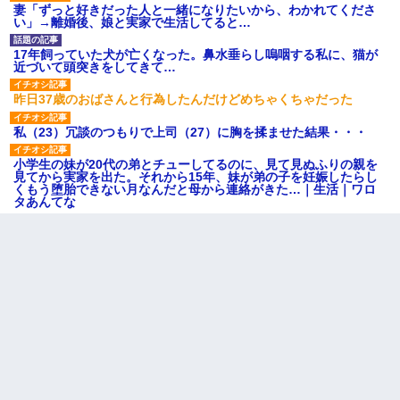
妻「ずっと好きだった人と一緒になりたいから、わかれてくださ
い」→離婚後、娘と実家で生活してると…
17年飼っていた犬が亡くなった。鼻水垂らし嗚咽する私に、猫が
近づいて頭突きをしてきて…
昨日37歳のおばさんと行為したんだけどめちゃくちゃだった
私（23）冗談のつもりで上司（27）に胸を揉ませた結果・・・
小学生の妹が20代の弟とチューしてるのに、見て見ぬふりの親を
見てから実家を出た。それから15年、妹が弟の子を妊娠したらし
くもう堕胎できない月なんだと母から連絡がきた…｜生活｜ワロ
タあんてな