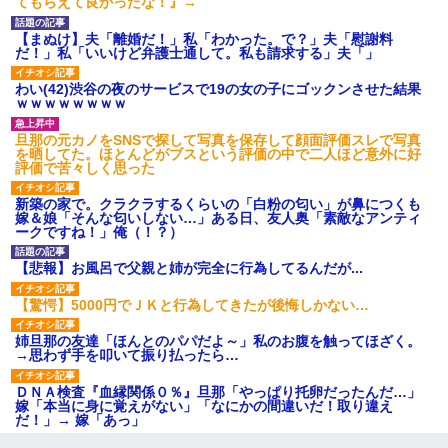
てもらえて良かったな！』→
【まぬけ】夫「離婚だ！」私「わかった。で？」夫「慰謝料
だ！」私「いいけど弁護士通して。私も請求する」夫「」
わい(42)渋谷の夜のサービスで19の女の子にゴックンさせた結果
ｗｗｗｗｗｗｗｗ
旦那の元カノをSNSで探して写真を保存して顔面評価スレで写真
を晒してた。ほとんどがブスという評価の中で二人ほど意外に好
評価で苦々しく思った
新築の家で。クラクラするくらいの「白粉の匂い」が鼻につくも
嫁＆娘「そんな匂いしない…」ある日、友人奥「素敵なアンティ
ークですね！」俺（！？）
【悲報】お風呂で父親と姉が完全に行為してるんだが...
【驚愕】5000円でＪＫと行為してきたが後悔しかない…
姉旦那の友達「ほんとのパパだよ～」私のお腹を触ってほざく。
→思わず手を叩いて振り払ったら…
ＤＮＡ検査『血縁関係０％』旦那「やっぱり托卵だったんだ…」
嫁「本当に身に覚えがない」「なにかの間違いだ！取り違え
だ！」→ 嫁「あっ」