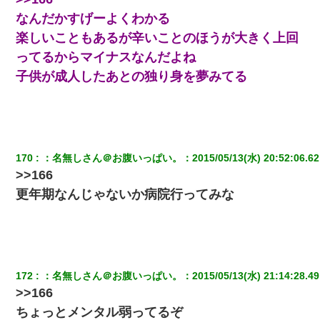
【身体で払わせて】女友達「ごめん、何も言わずにお金貸してく
ださい……」俺「いいよ！いくら？」女友達「10万円ぐら
なんだかすげーよくわかる
い……」俺「ほい！10万！」→
楽しいこともあるが辛いことのほうが大きく上回
ってるからマイナスなんだよね
【衝撃】女友達から行為中に告白されてOKした結果
子供が成人したあとの独り身を夢みてる
日航機墜落事故の「ここからは日本語で大丈夫ですよ〜」の絶望
感がヤバイ・・・
ずっとニートだと思ってた同居の義弟が投資で旦那より稼いでる
170
：
名無しさん＠お腹いっぱい。
：
2015/05/13(水) 20:52:06.62
とか知らなかった…
>>166
更年期なんじゃないか病院行ってみな
婚活パーティーでよく会う美女がいた。こんな完璧な容姿を持っ
てしても結婚て難しいんだなぁ…と思ってた
彼にプロポーズされたんだけど、実は資産家だと知って婚約破棄
した。B子「A男くんと別れたって本当？私が付き合ってもい
い？」
172
：
名無しさん＠お腹いっぱい。
：
2015/05/13(水) 21:14:28.49
>>166
ホテルに泊まったんだけど従業員が最悪だった。折角の旅行で何
ちょっとメンタル弱ってるぞ
故私が怒鳴られなきゃいけなかったのだ