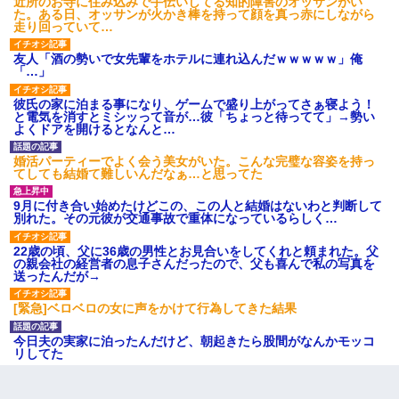
近所のお寺に住み込みで手伝いしてる知的障害のオッサンがい
た。ある日、オッサンが火かき棒を持って顔を真っ赤にしながら
走り回っていて…
友人「酒の勢いで女先輩をホテルに連れ込んだｗｗｗｗｗ」俺
「…」
彼氏の家に泊まる事になり、ゲームで盛り上がってさぁ寝よう！
と電気を消すとミシッって音が…彼「ちょっと待ってて」→勢い
よくドアを開けるとなんと…
婚活パーティーでよく会う美女がいた。こんな完璧な容姿を持っ
てしても結婚て難しいんだなぁ…と思ってた
9月に付き合い始めたけどこの、この人と結婚はないわと判断して
別れた。その元彼が交通事故で重体になっているらしく…
22歳の頃、父に36歳の男性とお見合いをしてくれと頼まれた。父
の親会社の経営者の息子さんだったので、父も喜んで私の写真を
送ったんだが→
[緊急]ベロベロの女に声をかけて行為してきた結果
今日夫の実家に泊ったんだけど、朝起きたら股間がなんかモッコ
リしてた