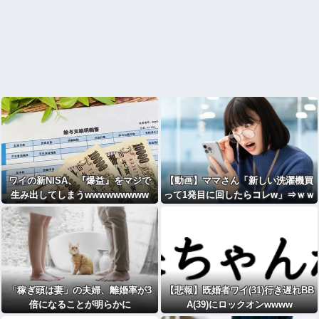
ワイの新NISA、『爆益』をマジで
【動画】ママさん「新しい洗濯機買
生み出してしまうwwwwwwwww
って1発目に回したらコレw」⇒ｗｗ
ｗ
「稼ぎ頭は妻」の夫婦、離婚率が3
【悲報】既婚者ワイ(31)行き遅れBB
倍になることが明らかに
A(39)にロックオンwwww