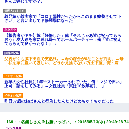
さんご存じですか？』
義兄嫁が義実家で「コロナ陽性だったからこのまま療養させて下
さい」と言い出してド修羅場になった
【報告者がキチ】嫁「妊娠した」俺『それじゃあ皆に祝ってもら
おう』友人達を家に連れ帰ってホームパーティー→俺『皆に祝え
てもらえて良かったな！』→
父親がくも膜下出血で突然ﾀﾋ。→母の貯金が0なことが判明。→母
「私を家に置いてほしい、どうか見捨てないで(土下座」俺・嫁
「…」
新卒の女性社員に1年半ストーカーされていた。俺「マジで怖い」
上司「話をしてみる」→女性社員「実は10数年前に…」
昨日37歳のおばさんと行為したんだけどめちゃくちゃだった
【衝撃】ヤンキー女に「サせて」って言った結果
169
：
名無しさん＠お腹いっぱい。
：
2015/05/13(水) 20:49:28.74
>>166