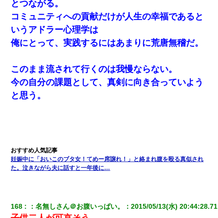
とつながる。
コミュニティへの貢献だけが人生の幸福であると
いうアドラー心理学は
俺にとって、実践するにはあまりに荒唐無稽だ。
このまま流されて行くのは我慢ならない。
今の自分の課題として、真剣に向き合っていよう
と思う。
妊娠中に「おいこのブタ女！てめー席譲れ！」と絡まれ腹を殴る真似され
た。泣きながら夫に話すと一年後に…
168
：
名無しさん＠お腹いっぱい。
：
2015/05/13(水) 20:44:28.71
子供二人が可哀そう