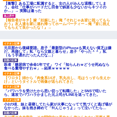
【衝撃】ある工場に配属すると、女の人がみんな退職してしま
書店「息子さんが万引きしました」私「はっ？(息子目の前にいる
う。会社「仕事がハードだし田舎で娯楽も少ないからキツイの
し…)うちの子ではないので迎えに行きません」→息子を名乗って
か…」→ 実際は違った
た人物の正体が判明するも・・・
【報告者がキチ】嫁「妊娠した」俺『それじゃあ皆に祝ってもら
おう』友人達を家に連れ帰ってホームパーティー→俺『皆に祝え
私が遺産を相続。→それを知った義両親が「旅行代金を出せ！」
てもらえて良かったな！』→
「リフォーム費用を負担しろ！」「金の管理は私達がする！」と
浅ましくも集りにきた。
【クズ】昔、兄がお見合いして「ブスすぎｗｗｗ」と断った女性
元旦那から復縁要請。息子「最新型のiPhoneも買えない貧乏は嫌
が、兄の同級生と結婚。それを知った兄は荒れ狂い、｢嫁さん、俺
だ、再婚して」私「なら父親と暮らせ」息子「やった＾＾」私
のお古ですが気分はどう？」とメールを送った→
（もう手遅れだったんだな…）
医者「糖尿病で余命1年です」 ワイ「知らんわｗどうせ死ぬなら
テレワーク上司「会議中はカメラ付けろ！」女社員「え、事前連
食べる量増やすわｗ」→結果ｗｗｗｗｗ
絡無しは無理」上司「いいから付けろ！」→
【ワロタ】姉から「肉食系14才、乳丸出し、毛はうっすら生えか
け」というタイトルで画像が送られてきた
【悲報】お風呂で父親と姉が完全に行為してるんだが...
「パワハラを受けたから思い切って転職した」とSNSで呟いた
ら、速攻でパワハラかました元上司がLINEを送ってきた。
彼にプロポーズされたんだけど、実は資産家だと知って婚約破棄
した。B子「A男くんと別れたって本当？私が付き合ってもい
小2の頃、妹と昼寝してたら家が火事になってて気づくと逃げ場が
い？」
なかった。妹を抱き締めて「ﾀﾋんじゃうよ」って泣いてたら…