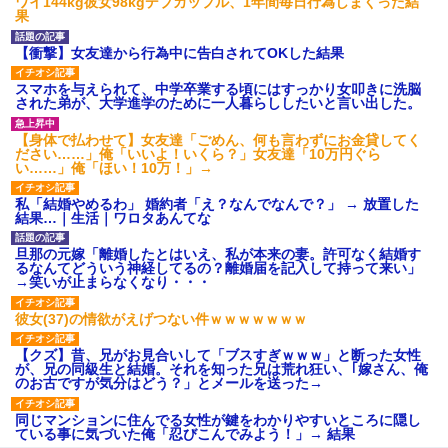
ワイ144kg彼女98kgデブカップル、1年間毎日行為しまくった結
果
【衝撃】女友達から行為中に告白されてOKした結果
スマホを与えられて、中学卒業する頃にはすっかり女叩きに洗脳
された弟が、大学進学のために一人暮らししたいと言い出した。
【身体で払わせて】女友達「ごめん、何も言わずにお金貸してく
ださい……」俺「いいよ！いくら？」女友達「10万円ぐら
い……」俺「ほい！10万！」→
私「結婚やめるわ」 婚約者「え？なんでなんで？」 → 放置した
結果…｜生活｜ワロタあんてな
旦那の元嫁「離婚したとはいえ、私が本来の妻。許可なく結婚す
るなんてどういう神経してるの？離婚届を記入して持って来い」
→笑いが止まらなくなり・・・
彼女(37)の情欲がえげつない件ｗｗｗｗｗｗｗ
【クズ】昔、兄がお見合いして「ブスすぎｗｗｗ」と断った女性
が、兄の同級生と結婚。それを知った兄は荒れ狂い、｢嫁さん、俺
のお古ですが気分はどう？」とメールを送った→
同じマンションに住んでる女性が鍵をわかりやすいところに隠し
ている事に気づいた俺「忍びこんでみよう！」→ 結果