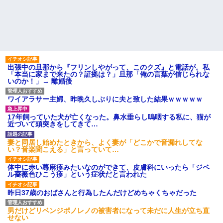
てるだけ」
社会人1年目の時、下の階に住
スーパーで小エビの天ぷら
んでる40代半ばくらいの独身女
（１２尾入り４８０円）を買っ
性に狙われかけた
た。レジ係の人「５７６０円で
す」私「えっ！？間違いじゃな
「お食い初めなんて俺になん
いですか？」レジ「いや、４８...
のメリットがあるの」「そんな
に大変なら育児やめれば？」冗
【朗報】 女子「恋愛テクで気
談で言ったのに本気に取られて
を引く男より、こういう男の方
離婚を言い渡された
が1億倍良い男です」→結果
出張中の旦那から『フリンしやがって、このクズ』と電話が。私
彼女と結婚の話をしていた時
「本当に家まで来たの？証拠は？」旦那「俺の言葉が信じられな
「2年間、たぶん1日4回は握っ
に言われたことが衝撃だった
いのか！」→ 離婚後
てた」ラスベガスで買った3,000
円のキーホルダーを調べたら
主な税金の成り立ちを調べて
みたよ
ワイアラサー主婦、昨晩久しぶりに夫と致した結果ｗｗｗｗｗ
ハードオフに売っていた4万
4000円のフィギュアがヤバすぎ
るｗｗｗｗｗｗ「こんな高い
17年飼っていた犬が亡くなった。鼻水垂らし嗚咽する私に、猫が
の？ｗｗ」「逆に超安い」
近づいて頭突きをしてきて…
私「ちょっと、人の家の金庫
触らないでよ！」キチママ『そ
妻と同居し始めたときから、よく妻が「どこかで音漏れしてな
こに金庫があったから、開けて
い？音楽聞こえる」と言っていて…
みようとしただけ☆』義兄「泥
は出てけ！二度と来るな！」結
果・・・
体中に赤い蕁麻疹みたいなのができて、皮膚科にいったら「ジベ
ル薔薇色ひこう疹」という症状だと言われた
私「初めて飲む味だけどなん
のお茶？」彼「ちっ！」私「」
昨日37歳のおばさんと行為したんだけどめちゃくちゃだった
【GIF】JSのカンチョーワロ
タ
男だけどリベンジポノレノの被害者になって未だに人生が立ち直
後続車にクラクションを鳴ら
せない
され彼氏が逆切れ。「何クラク