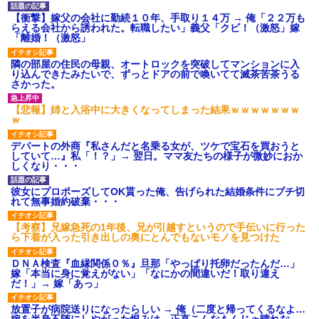
ション鳴らしてんだ！降りてこ
いよ！」と怒鳴りだし...
【衝撃】嫁父の会社に勤続１０年、手取り１４万 → 俺「２２万も
【衝撃】報酬100万円超の治験
らえる会社から誘われた。転職したい」義父「クビ！（激怒」嫁
募集がこちらｗｗｗｗｗ(※画像
「離婚！（激怒」
あり)
【ネット騒然】惨殺されたタ
隣の部屋の住民の母親、オートロックを突破してマンションに入
ワマン頂き女子のこの動画、す
り込んできたみたいで、ずっとドアの前で喚いてて滅茶苦茶うる
げえええええｗｗｗｗｗｗｗｗ
さかった。
ｗｗｗ
【愕然】白のクラウン俺氏、
【悲報】姉と入浴中に大きくなってしまった結果ｗｗｗｗｗｗｗ
高速道路左車線を制限速度で走
ｗ
った結果wwwwwwwwwwww
百年の恋12-899 食べた量を
デパートの外商『私さんだと名乗る女が、ツケで宝石を買おうと
張り合ってくる
していて…』私「！？」→ 翌日。ママ友たちの様子が微妙におか
しくなり・・・
【悲報】佐藤輝明・・・２軍
でも盛大にやらかす←あまり悲
しませないでくれ
彼女にプロポーズしてOK貰った俺、告げられた結婚条件にブチ切
れて無事婚約破棄・・・
【考察】兄嫁急死の1年後、兄が引越すというので手伝いに行った
ら下着が入った引き出しの奥にとんでもないモノを見つけた
ＤＮＡ検査『血縁関係０％』旦那「やっぱり托卵だったんだ…」
嫁「本当に身に覚えがない」「なにかの間違いだ！取り違え
だ！」→ 嫁「あっ」
放置子が病院送りになったらしい → 俺（二度と帰ってくるなよ…