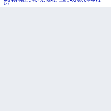
嫁を半身不随にしやがった恨みは、正直こんなもんじゃ晴れな
い）