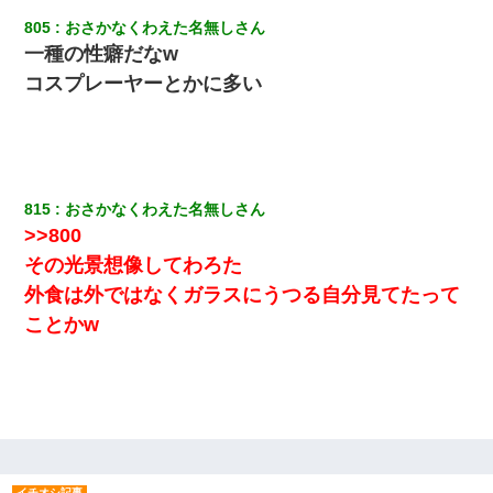
年の暮れに突然息子が職場を訪ねてきた。
805
おさかなくわえた名無しさん
一種の性癖だなw
クラスで一人無口で誰とも話さない男子がいた。→修学旅行に来
なかったその男子に女子達がお土産を渡した。5分後…
コスプレーヤーとかに多い
彼氏の家に泊まる事になり、ゲームで盛り上がってさぁ寝よう！
と電気を消すとミシッって音が…彼「ちょっと待ってて」→勢い
よくドアを開けるとなんと…
815
おさかなくわえた名無しさん
日曜日、会社の窓を見ると同僚の姿。俺（あれ？ディズニーシー
>>800
じゃ？）→俺電話「今何してんの？」同僚「シーで並んでるこ
と！」俺「会社にいない？」→次の瞬間、すごい鳥肌が立った
その光景想像してわろた
外食は外ではなくガラスにうつる自分見てたって
友人「酒の勢いで女先輩をホテルに連れ込んだｗｗｗｗｗ」俺
ことかw
「…」
体中に赤い蕁麻疹みたいなのができて、皮膚科にいったら「ジベ
ル薔薇色ひこう疹」という症状だと言われた
彼女(美人女医)にネックレスをプレゼント。「こんな安物を渡すく
らいなら、渡さないほうがマシだからね」→ ６０万したと話した
ら・・・