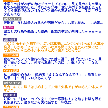
小学生の妹が20代の弟とチューしてるのに、見て見ぬふりの親を
見てから実家を出た。それから15年、妹が弟の子を妊娠したらし
くもう堕胎できない月なんだと母から連絡がきた…｜生活｜ワロ
宅飲みで女友達の乳を見てしまった・・・
タあんてな
彼氏家「うちは墨入れるのが伝統だから。お前も彫れ」 → 結果…
今日夫の実家に泊ったんだけど、朝起きたら股間がなんかモッコ
リしてた
彼女との行為を録画した結果→衝撃の事実が判明したｗｗｗｗｗ
ｗ
【身体で払わせて】女友達「ごめん、何も言わずにお金貸してく
【GJ!】会社から帰宅中、広い駐車場にエンジンかけっ放しの車を
ださい……」俺「いいよ！いくら？」女友達「10万円ぐら
発見。しかも「ヒィ～」みたいな声も聞こえてきたので気になっ
い……」俺「ほい！10万！」→
て近寄ったら女の子がおっさんの下敷きになってた
嘘をついてフリン旅行へ出かけた嫁→翌日、嫁「ただいま～」旦
【GJ!】会社から帰宅中、広い駐車場にエンジンかけっ放しの車を
那「娘がシんだよ。何度も連絡したのに…」嫁「えっ」→なん
発見。しかも「ヒィ～」みたいな声も聞こえてきたので気になっ
と・・・
て近寄ったら女の子がおっさんの下敷きになってた
私「結婚やめるわ」 婚約者「え？なんでなんで？」 → 放置した
結果…｜生活｜ワロタあんてな
同じマンションに住んでる女性が鍵をわかりやすいところに隠し
ている事に気づいた俺「忍びこんでみよう！」→ 結果
見合いにて。嫁「はじめまして」俺「失礼ですが○○さんご本人で
すか？」
ホテルに泊まったんだけど従業員が最悪だった。折角の旅行で何
妊娠中に「おいこのブタ女！てめー席譲れ！」と絡まれ腹を殴る
故私が怒鳴られなきゃいけなかったのだ
真似された。泣きながら夫に話すと一年後に…