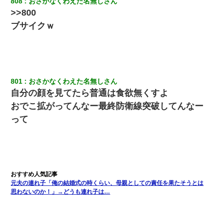
808
おさかなくわえた名無しさん
【衝撃】婚約者「兄と結婚はするけど嫁入りするわけじゃない。
>>800
お互い干渉はしないようにしましょう」→ その後に結納金の話を
したので、母が・・・
ブサイクｗ
ナンパにほいほい付いていった私、地獄に落ちる
友人とふたりで山口に旅行した時の事。レンタカーを借りて山の
中の道を走っていたら、突然ガガッ！って音がして…
801
おさかなくわえた名無しさん
自分の顔を見てたら普通は食欲無くすよ
【衝撃】職場に入って来た綺麗な新人さんに職場を案内すること
おでこ拡がってんなー最終防衛線突破してんなー
に → 新人「ドンッ！」私「！？」→ 突然、突き飛ばされて左手
の甲を踏みつけられて…
って
【画像】女上司(30)「終電なくなったね…部屋くる？」ワイ「行
きます！」
とっさに女児を捕まえたら変質者扱いされた。母親「あっち行っ
てよ！気持ち悪い！（ｼｯｼｯ」→ 後日、俺を見つけた母親がすっ飛
元夫の連れ子「俺の結婚式の時くらい、母親としての責任を果たそうとは
んできて・・・
思わないのか！」→どうも連れ子は…
10年ほど前、息子がまだ年中だった時に離婚したんだけど、一昨