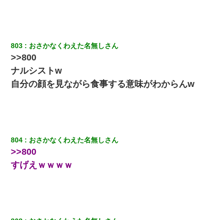
旦那の元カノをSNSで探して写真を保存して顔面評価スレで写真
を晒してた。ほとんどがブスという評価の中で二人ほど意外に好
評価で苦々しく思った
日航機墜落事故の「ここからは日本語で大丈夫ですよ〜」の絶望
803
おさかなくわえた名無しさん
感がヤバイ・・・
>>800
ナルシストw
小2の頃、妹と昼寝してたら家が火事になってて気づくと逃げ場が
なかった。妹を抱き締めて「ﾀﾋんじゃうよ」って泣いてたら…
自分の顔を見ながら食事する意味がわからんw
我が家のガレージに見知らぬ車。俺「もしもし、玄関にもシャッ
ターリモコンあるだろ？DOWNのボタン押してｗ」→ 待つこと１
時間弱・・・
804
おさかなくわえた名無しさん
隣室のお婆ちゃん「下階からの異臭に困ってる、今もすっごく臭
>>800
い」私「変だなあ～なにも臭わないよ」→ その後。警察『絶対に
窓とドアを開けないで』
すげえｗｗｗｗ
【戦争】不妊の俺嫁に弟嫁が2日間4歳児を託児 俺嫁はそこまで気
にしてなかったが、あまりにも子供が俺嫁に懐くので最後らへん
顔引きつってた → そして弟嫁が迎えに来た翌日…