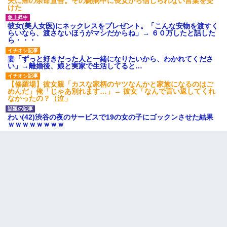
夫に癌の余命宣告。その闘病中に長女から信じられない言葉を受
妻が亡くなったんだけど正直ガチで嬉しい
けた
彼女(美人女医)にネックレスをプレゼント。「こんな安物を渡すく
全く親しくないママ友Aから突然「飲み会しよう」と誘われたがお
らいなら、渡さないほうがマシだからね」→ ６０万したと話した
断りした。後日Aの企みを知ってゾッとするやら腹立つやら！
ら・・・
妻「ずっと好きだった人と一緒になりたいから、わかれてくださ
い」→離婚後、娘と実家で生活してると…
【修羅場】彼女親「カスな家柄のヤツなんかと家族になるのはご
めんだ」俺「じゃあ別れます…」→ 彼女「なんで言い返してくれ
なかったの？（泣」
わい(42)渋谷の夜のサービスで19の女の子にゴックンさせた結果
ｗｗｗｗｗｗｗｗ