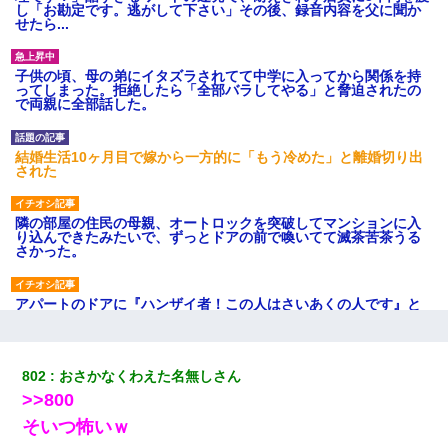
し「お勘定です。逃がして下さい」その後、録音内容を父に聞か
せたら...
子供の頃、母の弟にイタズラされてて中学に入ってから関係を持
ってしまった。拒絶したら「全部バラしてやる」と脅迫されたの
で両親に全部話した。
結婚生活10ヶ月目で嫁から一方的に「もう冷めた」と離婚切り出
された
隣の部屋の住民の母親、オートロックを突破してマンションに入
り込んできたみたいで、ずっとドアの前で喚いてて滅茶苦茶うる
さかった。
アパートのドアに『ハンザイ者！この人はさいあくの人です』と
張り紙が！大家「面倒はごめんだよ」私「はあ」→警察に行き、
見回りで犯人が捕まったが、それが…｜生活｜ヌルポあんてな
802
おさかなくわえた名無しさん
私「結婚やめるわ」 婚約者「え？なんでなんで？」 → 放置した
>>800
結果…｜生活｜ワロタあんてな
そいつ怖いｗ