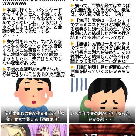
WWWWWW
猫って、年数が経てば立つほ
本屋に行くと、バックヤード
ど距離が近くなるのかな。最近
から「すみません、本当にすみ
は、枕の横で寝てる。【再】
ません（泣）「でもあなた、初
【無理】元彼は一見インテリ
めてじゃないしね、うちだけじ
でフェミニストだけど垣間見え
ゃどうしようもないから」と会
る粗暴さに別れを決めた。その
話が聞こえてきた→する
後別の人と結婚したが色々行き
と・・・
詰まってる時にメールがきた
夫が首を吊った。気に入らな
【無理】元彼は一見インテリ
いと私を殴るウトとそれを傍観
でフェミニストだけど垣間見え
するトメに生活費をくれない
る粗暴さに別れを決めた。その
夫…地獄の義実家をでて離婚し
後別の人と結婚したが色々行き
ようとしたら…夫にはとんでも
詰まってる時にメールがきた
ない秘密があった
【腹筋崩壊】見た瞬間吹いた
子供の血液型がAB型だった。
画像を貼っていくスレｗｗｗｗ
私は手術したことあるからA型で
他
合ってるし…旦那(O型)の血液型
を調べてみよう」→ 結果・・・
【閲覧注意】山ガールさん、
常識を疑った結果「山」から転
私は22歳の時にでき婚した。
がり落ちて無事死亡⇒！！！
従姉妹は『デキ婚＝貧乏底辺』
と認識があるみたいで、私を馬
バス停で知り合った料理上手
鹿にしてきて…
なご婦人から絶品手料理をお裾
分け。仲良くしていたが家に上
セミがうるさすぎる。明るく
がろうとするご婦人が娘に放っ
なったら即座に爆音で鳴き出し
昭和生まれの嫁が作る弁当が『戦
レス半年で妻の胸が小さくなった。
た『失礼すぎる一言』に絶句←
て毎日朝4時に叩き起こしにくる
手料理は美味しかったのに性格
後』すぎて萎える【画像あり】
だが突然・・・
せいで寝不足だよ
クセ強すぎ
友人から電話があり「最近ブ
子なし保育士の義兄夫婦、上
ログにコメントくれないね」と
から目線で育児アドバイスされ
言われた