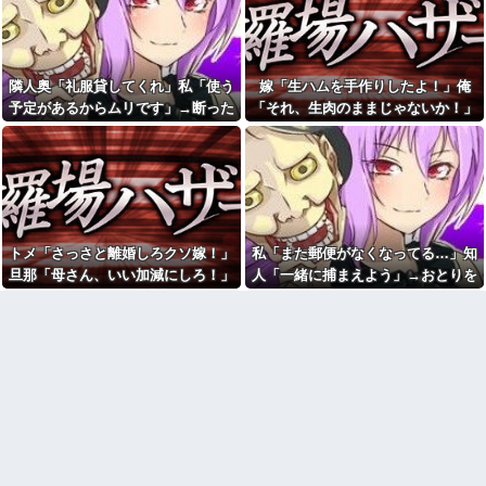
る日々に限界！「この時期は知
夫に「自炊を覚えて！一緒に
育おもちゃが〜」と理想論を語
料理しよう」と言ったら、レス
り、義父母も「頼れ頼れ」とウ
トランの予約をされた。自炊計
ザすぎる・・・
画は完全に狂って…
5年前に交際していた元カレは
隣人奥「礼服貸してくれ」私「使う
嫁「生ハムを手作りしたよ！」俺
【後編】結婚直後に祖父が亡
味覚が異常な人。ファミレスへ
くなり落ち込んでたら嫁に「い
行くと備え付けの醤油をジャボ
予定があるからムリです」→断った
「それ、生肉のままじゃないか！」
つまでくよくよしてるの？」と
ジャボ入れてサイゼのミラノ風
途端、とんでもない暴言を吐かれ
→食べてしまった翌日にまさかの事
言われた。お義父さんやお義母
ドリアには醤油を3秒くらいかけ
さんの負担もなくなったし良か
ていた。おやつはアンチョビ
て…
態が…
ったと...
24歳年収550万ワイ、高級車も
【画像】居酒屋さん、6人で長
豪邸も買えない人生が確定して
居して会計4939円しか使わない
いる事実に咽び泣く
客にお気持ち表明してしまう←
冷蔵庫あけたらパイナップル
コレどっちが悪いん
があって友人が食ったら、友人
や？？？？？？
トメ「さっさと離婚しろクソ嫁！」
私「また郵便がなくなってる…」知
ところのジジイが買ったたくあ
【動画】戦犯はどっち？ｗｗ
んだったんだか
旦那「母さん、いい加減にしろ！」
人「一緒に捕まえよう」→おとりを
ｗｗｗｗｗｗｗｗｗｗｗｗｗｗ
我が家は長毛種3匹がいるのだ
→思わぬ形で旦那が味方してくれ
仕掛けたら泥奥がまんまと引っかか
ｗｗｗｗ
が、 どうやらぬこぬこネットワ
て…
り…
【朗報】甲子園にくちびるプ
ークで聞きつけたらしく・・・
ルプルのチアリーダー
【再】
wwwwwwwwww
【腹筋崩壊】見た瞬間吹いた
【衝撃】蓮舫「蓮舫だから叩
画像を貼っていくスレｗｗｗｗ
いて良いという報道に向き合い
【修羅場】父の浮気相手がま
ます！」X民「高市だから叩いて
さかの男！？私が突き止めた結
良いをやってるのがお前だろ」
果ｗｗｗｗ
←これ…w w
今日から業務報告書の「庶
イーロン・マスク「中国のロ
務」っていう大項目が急に廃止
ボットはデタラメで遠隔操作し
されたんだけど意味不明すぎる