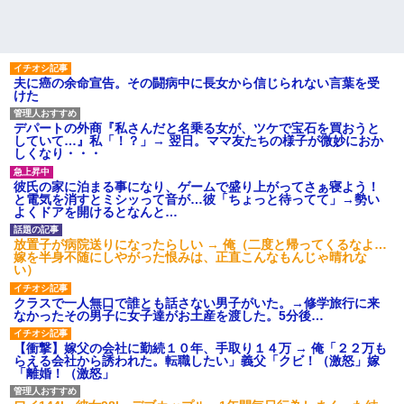
夫に癌の余命宣告。その闘病中に長女から信じられない言葉を受
けた
デパートの外商『私さんだと名乗る女が、ツケで宝石を買おうと
していて…』私「！？」→ 翌日。ママ友たちの様子が微妙におか
しくなり・・・
彼氏の家に泊まる事になり、ゲームで盛り上がってさぁ寝よう！
と電気を消すとミシッって音が…彼「ちょっと待ってて」→勢い
よくドアを開けるとなんと…
放置子が病院送りになったらしい → 俺（二度と帰ってくるなよ…
嫁を半身不随にしやがった恨みは、正直こんなもんじゃ晴れな
い）
クラスで一人無口で誰とも話さない男子がいた。→修学旅行に来
なかったその男子に女子達がお土産を渡した。5分後…
【衝撃】嫁父の会社に勤続１０年、手取り１４万 → 俺「２２万も
らえる会社から誘われた。転職したい」義父「クビ！（激怒」嫁
「離婚！（激怒」