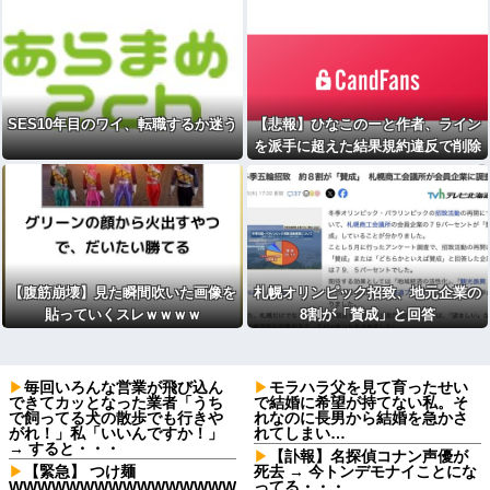
SES10年目のワイ、転職するか迷う
【悲報】ひなこのーと作者、ライン
を派手に超えた結果規約違反で削除
される
【腹筋崩壊】見た瞬間吹いた画像を
札幌オリンピック招致、地元企業の
貼っていくスレｗｗｗｗ
8割が「賛成」と回答
毎回いろんな営業が飛び込ん
モラハラ父を見て育ったせい
できてカッとなった業者「うち
で結婚に希望が持てない私。そ
で飼ってる犬の散歩でも行きや
れなのに長男から結婚を急かさ
がれ！」私「いいんですか！」
れてしまい…
→ すると・・・
【訃報】名探偵コナン声優が
【緊急】 つけ麺
死去 → 今トンデモナイことにな
WWWWWWWWWWWWWWWW
ってる・・・