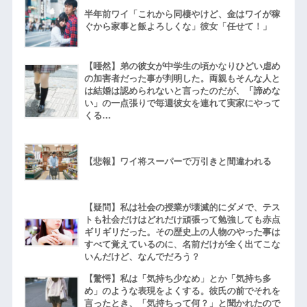
半年前ワイ「これから同棲やけど、金はワイが稼
ぐから家事と飯よろしくな」彼女「任せて！」
【唖然】弟の彼女が中学生の頃かなりひどい虐め
の加害者だった事が判明した。両親もそんな人と
は結婚は認められないと言ったのだが、「諦めな
い」の一点張りで毎週彼女を連れて実家にやって
くる…
【悲報】ワイ将スーパーで万引きと間違われる
【疑問】私は社会の授業が壊滅的にダメで、テス
トも社会だけはどれだけ頑張って勉強しても赤点
ギリギリだった。その歴史上の人物のやった事は
すべて覚えているのに、名前だけが全く出てこな
いんだけど、なんでだろう？
【驚愕】私は「気持ち少なめ」とか「気持ち多
め」のような表現をよくする。彼氏の前でそれを
言ったとき、「気持ちって何？」と聞かれたので