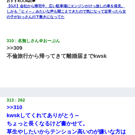
【GJ!】会社から帰宅中、広い駐車場にエンジンかけっ放しの車を発見。
しかも「ヒィ～」みたいな声も聞こえてきたので気になって近寄ったら女
の子がおっさんの下敷きになってた
310
名無しさん＠おーぷん
>>309
不倫旅行から帰ってきて離婚届までkwsk
313
262
>>310
kwskしてくれてありがとう～
ちょっと長くなるけど書かせて。
草生やしたいからテンション高いのが嫌いな方は