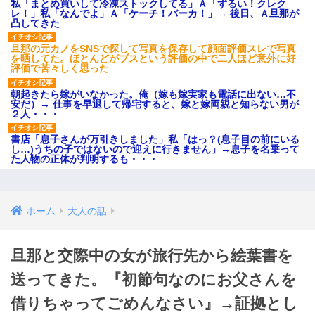
私「まとめ買いして冷凍ストックしてる」Ａ「ずるい！クレク
レ！」私「なんでよ」Ａ「ケーチ！バーカ！」→ 後日、Ａ旦那が
凸してきた
旦那の元カノをSNSで探して写真を保存して顔面評価スレで写真
を晒してた。ほとんどがブスという評価の中で二人ほど意外に好
評価で苦々しく思った
朝起きたら嫁がいなかった。俺（嫁も嫁実家も電話に出ない…不
安だ）→ 仕事を早退して帰宅すると、嫁と嫁両親と知らない男が
２人・・・
書店「息子さんが万引きしました」私「はっ？(息子目の前にいる
し…)うちの子ではないので迎えに行きません」→息子を名乗って
た人物の正体が判明するも・・・
ホーム
大人の話
旦那と交際中の女が旅行先から絵葉書を
送ってきた。『初節句なのにお父さんを
借りちゃってごめんなさい』→証拠とし