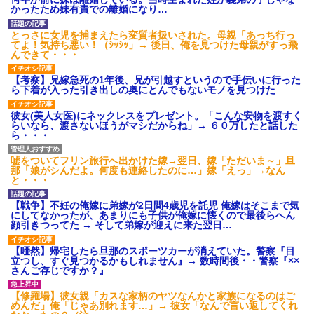
ドなんだって思う...
るかも知れないのに…
かったため妹有責での離婚になり…
転勤族の夫につき高知で入社
高校３年生の女です。家が嫌
した会社を一昨日の朝やめてき
いすぎて家を出て現在養護施設
とっさに女児を捕まえたら変質者扱いされた。母親「あっち行っ
た。ヘンパイとかいつの時代だ
で暮らしています
てよ！気持ち悪い！（ｼｯｼｯ」→ 後日、俺を見つけた母親がすっ飛
気持ち悪い。
んできて・・・
主な税金の成り立ちを調べて
彼氏が『この車』買おうとし
みたよ
て私とケンカになってるんだけ
【考察】兄嫁急死の1年後、兄が引越すというので手伝いに行った
どｗｗｗｗｗｗ
ら下着が入った引き出しの奥にとんでもないモノを見つけた
ハードオフに売っていた4万
4000円のフィギュアがヤバすぎ
彼女(美人女医)にネックレスをプレゼント。「こんな安物を渡すく
るｗｗｗｗｗｗ「こんな高い
らいなら、渡さないほうがマシだからね」→ ６０万したと話した
の？ｗｗ」「逆に超安い」
ら・・・
私「ちょっと、人の家の金庫
触らないでよ！」キチママ『そ
嘘をついてフリン旅行へ出かけた嫁→翌日、嫁「ただいま～」旦
こに金庫があったから、開けて
那「娘がシんだよ。何度も連絡したのに…」嫁「えっ」→なん
みようとしただけ☆』義兄「泥
と・・・
は出てけ！二度と来るな！」結
果・・・
【戦争】不妊の俺嫁に弟嫁が2日間4歳児を託児 俺嫁はそこまで気
私「初めて飲む味だけどなん
にしてなかったが、あまりにも子供が俺嫁に懐くので最後らへん
のお茶？」彼「ちっ！」私「」
顔引きつってた → そして弟嫁が迎えに来た翌日…
【GIF】JSのカンチョーワロ
タ
【唖然】帰宅したら旦那のスポーツカーが消えていた。警察『目
後続車にクラクションを鳴ら
立つし、すぐ見つかるかもしれません』→ 数時間後・・警察『××
され彼氏が逆切れ。「何クラク
さんご存じですか？』
ション鳴らしてんだ！降りてこ
いよ！」と怒鳴りだし...
【修羅場】彼女親「カスな家柄のヤツなんかと家族になるのはご
【衝撃】報酬100万円超の治験
めんだ」俺「じゃあ別れます…」→ 彼女「なんで言い返してくれ
募集がこちらｗｗｗｗｗ(※画像