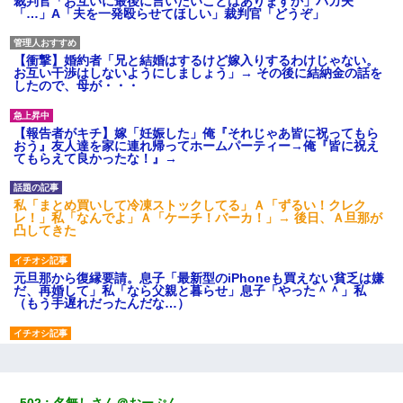
裁判官「お互いに最後に言いたいことはありますか」バカ夫
「…」A「夫を一発殴らせてほしい」裁判官「どうぞ」
【衝撃】婚約者「兄と結婚はするけど嫁入りするわけじゃない。
お互い干渉はしないようにしましょう」→ その後に結納金の話を
したので、母が・・・
【報告者がキチ】嫁「妊娠した」俺『それじゃあ皆に祝ってもら
おう』友人達を家に連れ帰ってホームパーティー→俺『皆に祝え
てもらえて良かったな！』→
私「まとめ買いして冷凍ストックしてる」Ａ「ずるい！クレク
レ！」私「なんでよ」Ａ「ケーチ！バーカ！」→ 後日、Ａ旦那が
凸してきた
元旦那から復縁要請。息子「最新型のiPhoneも買えない貧乏は嫌
だ、再婚して」私「なら父親と暮らせ」息子「やった＾＾」私
（もう手遅れだったんだな…）
新築の家で。クラクラするくらいの「白粉の匂い」が鼻につくも
嫁＆娘「そんな匂いしない…」ある日、友人奥「素敵なアンティ
ークですね！」俺（！？）
502
名無しさん＠おーぷん