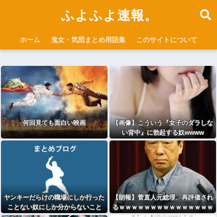
ふよふよ速報。
ホーム
鬼女・気団まとめ用語集
このサイトについて
何回見ても面白い映画
【画像】こういう『女子のダラしな
い背中』に勃起する奴wwww
ヤンキーだらけの職場にしか行った
【朗報】菅直人元総理、再評価され
ことない奴にしか分からないこと
るｗｗｗｗｗｗｗｗｗｗｗｗｗｗｗ
ｗｗｗ