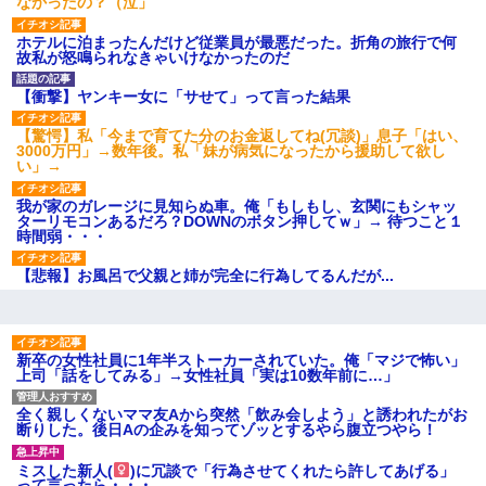
なかったの？（泣」
あり)
【ネット騒然】惨殺されたタ
ホテルに泊まったんだけど従業員が最悪だった。折角の旅行で何
ワマン頂き女子のこの動画、す
故私が怒鳴られなきゃいけなかったのだ
げえええええｗｗｗｗｗｗｗｗ
ｗｗｗ
【衝撃】ヤンキー女に「サせて」って言った結果
【愕然】白のクラウン俺氏、
高速道路左車線を制限速度で走
った結果wwwwwwwwwwww
【驚愕】私「今まで育てた分のお金返してね(冗談)」息子「はい、
3000万円」→数年後。私「妹が病気になったから援助して欲し
百年の恋12-899 食べた量を
い」→
張り合ってくる
【悲報】佐藤輝明・・・２軍
我が家のガレージに見知らぬ車。俺「もしもし、玄関にもシャッ
でも盛大にやらかす←あまり悲
ターリモコンあるだろ？DOWNのボタン押してｗ」→ 待つこと１
しませないでくれ
時間弱・・・
【悲報】お風呂で父親と姉が完全に行為してるんだが...
新卒の女性社員に1年半ストーカーされていた。俺「マジで怖い」
上司「話をしてみる」→女性社員「実は10数年前に…」
全く親しくないママ友Aから突然「飲み会しよう」と誘われたがお
断りした。後日Aの企みを知ってゾッとするやら腹立つやら！
ミスした新人(
)に冗談で「行為させてくれたら許してあげる」
って言ったら・・・