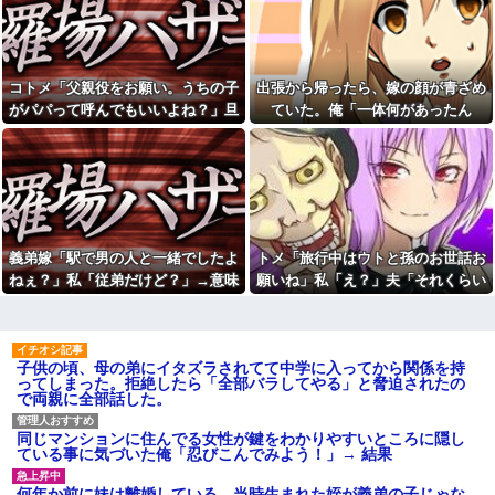
と話題にw w w w w w w w w w
愛猫を手放さないと無理と言わ
w w w
れた。子どものような存在だか
【動画】手術中に熊本地震直
ら手放すのは絶対に考えられな
撃やばすぎる
い・・・
【衝撃】若い女の子からする
【悔しい】トメ「嫁子のお父
コトメ「父親役をお願い。うちの子
出張から帰ったら、嫁の顔が青ざめ
「甘い匂い」の正体、まさか分
さんそんなに頑張ってるのにボ
がパパって呼んでもいいよね？」旦
ていた。俺「一体何があったん
からないDTなんておらんよな？
ーナスが減ったり大変ねぇ」私
よな？w w w w w w w w w w w
の自慢の父をバカにし始めた→
那「それは無理」→断った途端に大
だ？」嫁「…」→子供たちに話を聞
休日に甥っ子をアポなし託児
【結婚式当日に】義妹の不倫
騒ぎになり…
くと…
を押し付けてきた兄嫁！「テレ
を暴露した私。でも旦那が援助
ビでも見せといてw」と言うので
したいと言い出して…ｗｗｗ
『Gガンダム』を一気見させた結
彼の母親と初めて食事した時
果……甥っ子が重度の中二病...
に彼母が「私ちゃんは結婚した
私「妊娠しました」義兄嫁
ら仕事辞める予定なんですって
「その子は私が育てる！」→義
ね」と言ってきた
義弟嫁「駅で男の人と一緒でしたよ
トメ「旅行中はウトと孫のお世話お
妹の子を育ててきた私にまさか
「今思えばなんであんなに夢
ねぇ？」私「従弟だけど？」→意味
願いね」私「え？」夫「それくらい
の要求をしてきて…
中になったんやろ…」と思うコ
深な言い方をされてウンザリして…
やってやれよ」→まさかの丸投げに
彼（ライスをフォークの上に
ンテンツ
乗せてパクッ）私「使い方間違
困惑して…
【画像】思わず保存したくな
ってるよ」彼「これはイギリス
る「笑える画像・最高な画像」
式のマナーなんだっ！！！」→
貼っていけｗｗｗｗｗ
子供の頃、母の弟にイタズラされてて中学に入ってから関係を持
真相を調べることになり…
ってしまった。拒絶したら「全部バラしてやる」と脅迫されたの
【修羅場】不妊と判明した
26歳で歯医者の彼女が『私は
で両親に全部話した。
夫、前妻の娘に「実の子じゃな
医者と結婚した方がいいのか
い！」と訴えた結果ｗｗｗｗ
も』と言い出したわ。俺は公務
員で...
33歳くらいから太ったせいか
同じマンションに住んでる女性が鍵をわかりやすいところに隠し
加齢で＊が緩んだのかチョビッ
ている事に気づいた俺「忍びこんでみよう！」→ 結果
「男の人生はイージーモー
と漏れるようになった
ド」とか言い出す女性いるけ
ど、そういう女性がハードモー
相手がどんなパイプ持ってい
何年か前に妹は離婚している。当時生まれた姪が義弟の子じゃな