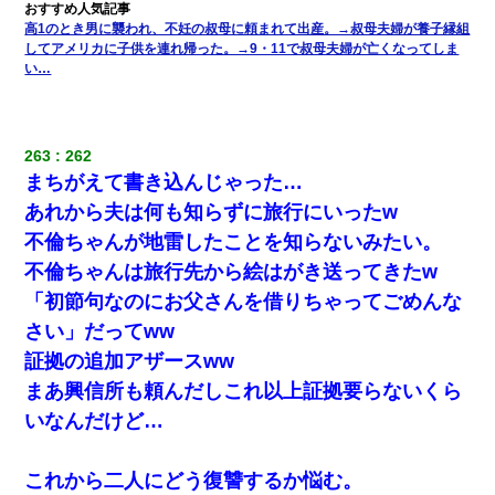
立つし、すぐ見つかるかもしれません』→ 数時間後・・警察『××
さんご存じですか？』
高1のとき男に襲われ、不妊の叔母に頼まれて出産。→叔母夫婦が養子縁組
してアメリカに子供を連れ帰った。→9・11で叔母夫婦が亡くなってしま
い…
友人とふたりで山口に旅行した時の事。レンタカーを借りて山の
中の道を走っていたら、突然ガガッ！って音がして…
263
262
デパートの外商『私さんだと名乗る女が、ツケで宝石を買おうと
していて…』私「！？」→ 翌日。ママ友たちの様子が微妙におか
まちがえて書き込んじゃった…
しくなり・・・
あれから夫は何も知らずに旅行にいったw
不倫ちゃんが地雷したことを知らないみたい。
【まぬけ】夫「離婚だ！」私「わかった。で？」夫「慰謝料
だ！」私「いいけど弁護士通して。私も請求する」夫「」
不倫ちゃんは旅行先から絵はがき送ってきたw
「初節句なのにお父さんを借りちゃってごめんな
義兄嫁が義実家で「コロナ陽性だったからこのまま療養させて下
さい」だってww
さい」と言い出してド修羅場になった
証拠の追加アザースww
まあ興信所も頼んだしこれ以上証拠要らないくら
とっさに女児を捕まえたら変質者扱いされた。母親「あっち行っ
てよ！気持ち悪い！（ｼｯｼｯ」→ 後日、俺を見つけた母親がすっ飛
いなんだけど…
んできて・・・
これから二人にどう復讐するか悩む。
この母親は娘の黒歴史を掘り出さないと死ぬんか？ 死ぬんか？