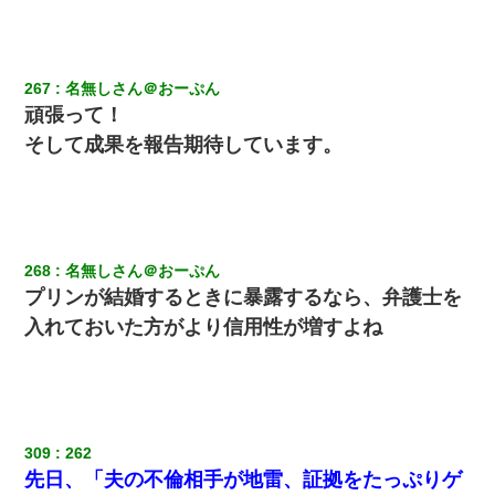
【GJ!】会社から帰宅中、広い駐車場にエンジンかけっ放しの車を
発見。しかも「ヒィ～」みたいな声も聞こえてきたので気になっ
て近寄ったら女の子がおっさんの下敷きになってた
267
名無しさん＠おーぷん
頑張って！
そして成果を報告期待しています。
268
名無しさん＠おーぷん
プリンが結婚するときに暴露するなら、弁護士を
入れておいた方がより信用性が増すよね
309
262
先日、「夫の不倫相手が地雷、証拠をたっぷりゲ