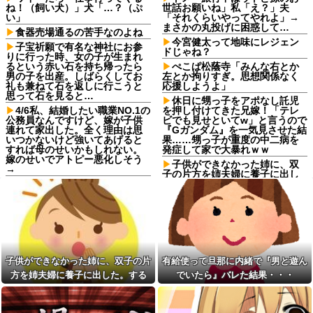
ね！（飼い犬）」犬「…？（ぷ
世話お願いね」私「え？」夫
い」
「それくらいやってやれよ」→
まさかの丸投げに困惑して…
食器売場通るの苦手なのよね
今宮健太って地味にレジェン
子宝祈願で有名な神社にお参
ドじゃね？
りに行った時、女の子が生まれ
るという赤い石を持ち帰ったら
ぺこぱ松蔭寺「みんな右とか
男の子を出産。しばらくしてお
左とか拘りすぎ。思想関係なく
礼も兼ねて石を返しに行こうと
応援しようよ」
思って石を見ると…
休日に甥っ子をアポなし託児
4/6私、結婚したい職業NO.1の
を押し付けてきた兄嫁！「テレ
公務員なんですけど、嫁が子供
ビでも見せといてw」と言うので
連れて家出した。全く理由は思
『Gガンダム』を一気見させた結
いつかないけど強いてあげると
果……甥っ子が重度の中二病を
すれば母のせいかもしれない。
発症して家で大暴れｗｗ
嫁のせいでアトピー悪化しそう
子供ができなかった姉に、双
→
子の片方を姉夫婦に養子に出し
【卑怯な女】 いつも弱そうな
た。すると、養子に出した子が
相手をイビる同期S「おい、聞け
すごく礼儀正しくてビックリ
よコラ！」地味な私「あ？相手
人気YouTuberさん、動画内で
選んでデカい事言ってんじゃね
最悪の秘密がバレて終わ
えよ」S「え…」→予想外の反...
る・・・他
シャウエッセン公式、またこ
【朗報】本田望結、久しぶり
ういうのでいい丼をポスト
にセクシー投稿！やっぱりお胸
子供ができなかった姉に、双子の片
有給使って旦那に内緒で『男と遊ん
ダイアンのじゃない方がユー
がでかかった！
スケさんになってしまっている
方を姉夫婦に養子に出した。する
でいたら』バレた結果・・・
【訃報】名探偵コナン声優が
という事実←これ
死去 → 今トンデモナイことにな
と、養子に出した子がすごく礼儀正
【画像】令和最新版の剛力彩
ってる・・・
しくてビックリ
芽、ワイらにブッ刺さりまくり
生活保護の相談に行ったら、