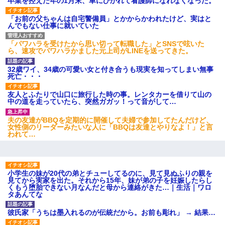
卒業を控えた年の1月末、車にひかれて看護師になれなくなった。
「お前の父ちゃんは自宅警備員」とかからかわれたけど、実はと
んでもない仕事に就いていた
「パワハラを受けたから思い切って転職した」とSNSで呟いた
ら、速攻でパワハラかました元上司がLINEを送ってきた。
32歳ワイ、34歳の可愛い女と付き合うも現実を知ってしまい無事
死亡・・・
友人とふたりで山口に旅行した時の事。レンタカーを借りて山の
中の道を走っていたら、突然ガガッ！って音がして…
夫の友達がBBQを定期的に開催して夫婦で参加してたんだけど、
女性側のリーダーみたいな人に「BBQは友達とやりなよ！」と言
われて…
小学生の妹が20代の弟とチューしてるのに、見て見ぬふりの親を
見てから実家を出た。それから15年、妹が弟の子を妊娠したらし
くもう堕胎できない月なんだと母から連絡がきた…｜生活｜ワロ
タあんてな
彼氏家「うちは墨入れるのが伝統だから。お前も彫れ」 → 結果…