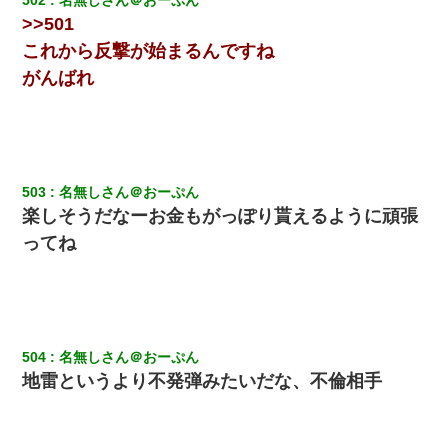
>>501
【衝撃】嫁父の会社に勤続１０年、手取り１４万 → 俺「２２万も
らえる会社から誘われた。転職したい」義父「クビ！（激怒」嫁
これから反撃が始まるんですね
「離婚！（激怒」
がんばれ
我が家のガレージに見知らぬ車。俺「もしもし、玄関にもシャッ
ターリモコンあるだろ？DOWNのボタン押してｗ」→ 待つこと１
時間弱・・・
中途採用のAが部長から呼び出された。Aはヘラヘラと部屋に入っ
503
名無しさん＠おーぷん
ていき、1時間後に号泣しながら出てきて…
楽しそうだなーお金もがっぽり貰えるように頑張
ってね
【衝撃】ある工場に配属すると、女の人がみんな退職してしま
う。会社「仕事がハードだし田舎で娯楽も少ないからキツイの
か…」→ 実際は違った
彼女にプロポーズしてOK貰った俺、告げられた結婚条件にブチ切
れて無事婚約破棄・・・
504
名無しさん＠おーぷん
地雷というより不発弾みたいだな、不倫相手
書店「息子さんが万引きしました」私「はっ？(息子目の前にいる
し…)うちの子ではないので迎えに行きません」→息子を名乗って
た人物の正体が判明するも・・・