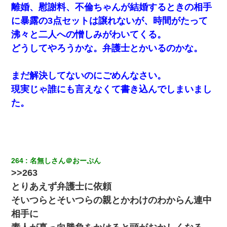
離婚、慰謝料、不倫ちゃんが結婚するときの相手
に暴露の3点セットは譲れないが、時間がたって
小2の頃、妹と昼寝してたら家が火事になってて気づくと逃げ場が
なかった。妹を抱き締めて「ﾀﾋんじゃうよ」って泣いてたら…
沸々と二人への憎しみがわいてくる。
どうしてやろうかな。弁護士とかいるのかな。
男だけどリベンジポノレノの被害者になって未だに人生が立ち直
せない
まだ解決してないのにごめんなさい。
現実じゃ誰にも言えなくて書き込んでしまいまし
友人「酒の勢いで女先輩をホテルに連れ込んだｗｗｗｗｗ」俺
「…」
た。
【衝撃】ヤンキー女に「サせて」って言った結果
最近うちの庭に知らない男の人がしょっちゅう入ってくる。それ
を職場で愚痴ったら、同僚男性が怒鳴りつけてきた。
264
名無しさん＠おーぷん
>>263
【ワロタ】姉から「肉食系14才、乳丸出し、毛はうっすら生えか
とりあえず弁護士に依頼
け」というタイトルで画像が送られてきた
そいつらとそいつらの親とかわけのわからん連中
相手に
何年か前に妹は離婚している。当時生まれた姪が義弟の子じゃな
かったため妹有責での離婚になり…