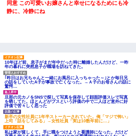
同意 この可愛いお嬢さんと幸せになるためにも冷
静に、冷静にね
10年ほど前、息子がまだ年中だった時に離婚したんだけど、一昨
年の暮れに突然息子が職場を訪ねてきた。
｢昨日はお兄ちゃんと一緒にお風呂に入っちゃった～｣とか毎日兄
の話をしていたA子が事故で亡くなった。→Ａ子のお母さんの話に
驚愕…
旦那の元カノをSNSで探して写真を保存して顔面評価スレで写真
を晒してた。ほとんどがブスという評価の中で二人ほど意外に好
評価で苦々しく思った
新卒の女性社員に1年半ストーカーされていた。俺「マジで怖い」
上司「話をしてみる」→女性社員「実は10数年前に…」
私は家が貧しくて、手に職をつけようと看護師になった。だけど