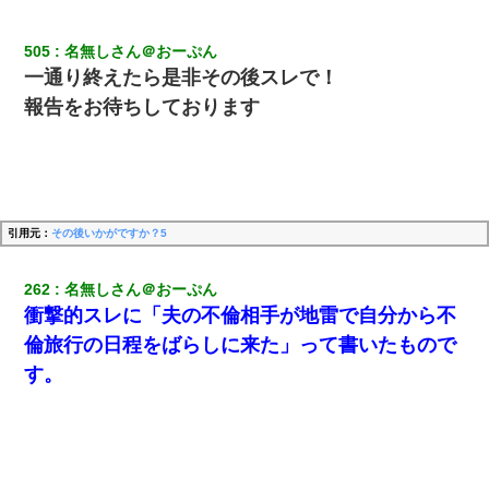
【復讐】義兄嫁「生活費、足りない分を貸してほしい」私「貸す
わけないでしょｗｗｗｗ」→ 理由を話したら泣き出して・・私
505
名無しさん＠おーぷん
（あまりにも希望通り）
一通り終えたら是非その後スレで！
報告をお待ちしております
私『貯金貯まったし、やっと家建てられるね！』夫「実家を二世
帯住宅にした。それに貯金使った」→私『離婚しよう』夫「え
っ」私『使った貯金はあげるから』→すると…
32歳ワイ、34歳の可愛い女と付き合うも現実を知ってしまい無事
死亡・・・
引用元：
その後いかがですか？5
【驚愕】5000円でＪＫと行為してきたが後悔しかない…
262
名無しさん＠おーぷん
衝撃的スレに「夫の不倫相手が地雷で自分から不
妻が亡くなったんだけど正直ガチで嬉しい
倫旅行の日程をばらしに来た」って書いたもので
す。
【不幸な結婚式】新郎親族「ブスのくせにドレスなんか着ちゃっ
てさ～ほんと恥ずかしいわよね～（大声」新郎両親「！！！（土
下座」→ 結果・・・
【唖然】帰宅したら旦那のスポーツカーが消えていた。警察『目