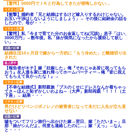
【驚愕】5000円でＪＫと行為してきたが後悔しかない…
【衝撃】婚約者「兄と結婚はするけど嫁入りするわけじゃない。
お互い干渉はしないようにしましょう」→ その後に結納金の話を
したので、母が・・・
【驚愕】私「今まで育てた分のお金返してね(冗談)」息子「はい、
3000万円」→数年後。私「妹が病気になったから援助して欲し
い」→
結婚生活10ヶ月目で嫁から一方的に「もう冷めた」と離婚切り出
された
【報告者がキチ】嫁「妊娠した」俺『それじゃあ皆に祝ってもら
おう』友人達を家に連れ帰ってホームパーティー→俺『皆に祝え
てもらえて良かったな！』→
【不幸な結婚式】新郎親族「ブスのくせにドレスなんか着ちゃっ
てさ～ほんと恥ずかしいわよね～（大声」新郎両親「！！！（土
下座」→ 結果・・・
男だけどリベンジポノレノの被害者になって未だに人生が立ち直
せない
嘘をついてフリン旅行へ出かけた嫁→翌日、嫁「ただいま～」旦
那「娘がシんだよ。何度も連絡したのに…」嫁「えっ」→なん
と・・・