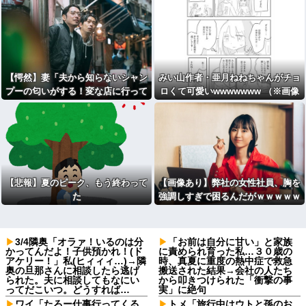
【愕然】妻「夫から知らないシャン
みい山作者・亜月ねねちゃんがチョ
プーの匂いがする！変な店に行って
ロくて可愛いwwwwwww （※画像
るに違いない！！！」探偵「調べた
あり）
ところ･･･」⇒結果ｗｗ
【悲報】夏のピーク、もう終わって
【画像あり】弊社の女性社員、胸を
た
強調しすぎで困るんだがｗｗｗｗｗ
ｗｗｗｗｗ
3/4隣奥「オラァ！いるのは分
「お前は自分に甘い」と家族
かってんだよ！子供預かれ！(ド
に責められ育った私…３０歳の
アケリー！」私(ヒィィィ…)→隣
時、真夏に重度の熱中症で救急
奥の旦那さんに相談したら逃げ
搬送された結果→会社の人たち
られた。夫に相談してもなにい
から叩きつけられた「衝撃の事
ってだこいつ。どうすれば…
実」に絶句
ワイ「たろー仕事行ってくる
トメ「旅行中はウトと孫のお