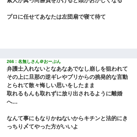
素人が真っ向勝負をかけると頭がおかしくなる
【身体で払わせて】女友達「ごめん、何も言わずにお金貸してく
プロに任せてあなたは左団扇で寝て待て
ださい……」俺「いいよ！いくら？」女友達「10万円ぐら
い……」俺「ほい！10万！」→
【衝撃】女友達から行為中に告白されてOKした結果
彼氏家「うちは墨入れるのが伝統だから。お前も彫れ」 → 結果…
266
名無しさん＠おーぷん
弁護士入れないとなあなあでなし崩しを狙われて
童貞俺、宅飲みした女友達2人を家に泊めた結果ｗｗｗｗｗｗ
その上に旦那の逆ギレやプリからの挑発的な言動
とられて散々悔しい思いをしたまま
夫の友達がBBQを定期的に開催して夫婦で参加してたんだけど、
女性側のリーダーみたいな人に「BBQは友達とやりなよ！」と言
取れるもんも取れずに放り出されるように離婚
われて…
へ…
テレワーク上司「会議中はカメラ付けろ！」女社員「え、事前連
絡無しは無理」上司「いいから付けろ！」→
なんて事にもなりかねないからキチンと法的にき
っちり〆てやった方がいいよ
姉旦那の友達「ほんとのパパだよ～」私のお腹を触ってほざく。
→思わず手を叩いて振り払ったら…