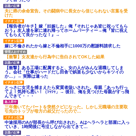
夫に癌の余命宣告。その闘病中に長女から信じられない言葉を受
けた
【報告者がキチ】嫁「妊娠した」俺『それじゃあ皆に祝ってもら
おう』友人達を家に連れ帰ってホームパーティー→俺『皆に祝え
てもらえて良かったな！』→
嫁に不倫されたから嫁と不倫相手に1000万の慰謝料請求した
【衝撃】女友達から行為中に告白されてOKした結果
【衝撃】ある工場に配属すると、女の人がみんな退職してしま
う。会社「仕事がハードだし田舎で娯楽も少ないからキツイの
か…」→ 実際は違った
とっさに女児を捕まえたら変質者扱いされた。母親「あっち行っ
てよ！気持ち悪い！（ｼｯｼｯ」→ 後日、俺を見つけた母親がすっ飛
んできて・・・
三年働いてたパートを突然クビになった。しかし元職場の主要取
引先のトップが母方の叔父だったので…
中途採用のAが部長から呼び出された。Aはヘラヘラと部屋に入っ
ていき、1時間後に号泣しながら出てきて…