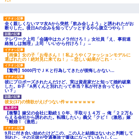
友人とふたりで山口に旅行した時の事。レンタカーを借りて山の
中の道を走っていたら、突然ガガッ！って音がして…
全く親しくないママ友Aから突然「飲み会しよう」と誘われたがお
断りした。後日Aの企みを知ってゾッとするやら腹立つやら！
10年ほど前、息子がまだ年中だった時に離婚したんだけど、一昨
年の暮れに突然息子が職場を訪ねてきた。
テレワーク上司「会議中はカメラ付けろ！」女社員「え、事前連
絡無しは無理」上司「いいから付けろ！」→
【まぬけ】夫「離婚だ！」私「わかった。で？」夫「慰謝料
【画像】女の子「お母さん！！私ようやくファッションモデルに
だ！」私「いいけど弁護士通して。私も請求する」夫「」
選ばれたの！絶対見に来てね！」→悲しい結果がこれ・・・
【驚愕】5000円でＪＫと行為してきたが後悔しかない…
彼女との行為を録画した結果→衝撃の事実が判明したｗｗｗｗｗ
ｗ
彼にプロポーズされたんだけど、実は資産家だと知って婚約破棄
した。B子「A男くんと別れたって本当？私が付き合ってもい
い？」
彼女(37)の情欲がえげつない件ｗｗｗｗｗｗｗ
【衝撃】嫁父の会社に勤続１０年、手取り１４万 → 俺「２２万も
らえる会社から誘われた。転職したい」義父「クビ！（激怒」嫁
「離婚！（激怒」
9月に付き合い始めたけどこの、この人と結婚はないわと判断して
別れた。その元彼が交通事故で重体になっているらしく…