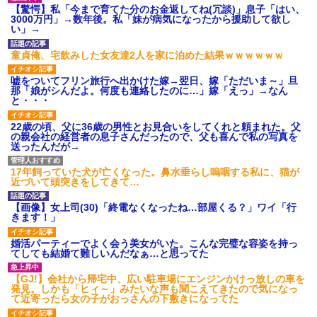
後続車にクラクションを鳴ら
【驚愕】私「今まで育てた分のお金返してね(冗談)」息子「はい、
され彼氏が逆切れ。「何クラク
3000万円」→数年後。私「妹が病気になったから援助して欲し
ション鳴らしてんだ！降りてこ
い」→
いよ！」と怒鳴りだし...
【衝撃】報酬100万円超の治験
童貞俺、宅飲みした女友達2人を家に泊めた結果ｗｗｗｗｗｗ
募集がこちらｗｗｗｗｗ(※画像
あり)
嘘をついてフリン旅行へ出かけた嫁→翌日、嫁「ただいま～」旦
【ネット騒然】惨殺されたタ
那「娘がシんだよ。何度も連絡したのに…」嫁「えっ」→なん
ワマン頂き女子のこの動画、す
と・・・
げえええええｗｗｗｗｗｗｗｗ
ｗｗｗ
22歳の頃、父に36歳の男性とお見合いをしてくれと頼まれた。父
【愕然】白のクラウン俺氏、
の親会社の経営者の息子さんだったので、父も喜んで私の写真を
高速道路左車線を制限速度で走
送ったんだが→
った結果wwwwwwwwwwww
百年の恋12-899 食べた量を
張り合ってくる
17年飼っていた犬が亡くなった。鼻水垂らし嗚咽する私に、猫が
近づいて頭突きをしてきて…
【悲報】佐藤輝明・・・２軍
でも盛大にやらかす←あまり悲
しませないでくれ
【画像】女上司(30)「終電なくなったね…部屋くる？」ワイ「行
きます！」
婚活パーティーでよく会う美女がいた。こんな完璧な容姿を持っ
てしても結婚て難しいんだなぁ…と思ってた
【GJ!】会社から帰宅中、広い駐車場にエンジンかけっ放しの車を
発見。しかも「ヒィ～」みたいな声も聞こえてきたので気になっ
て近寄ったら女の子がおっさんの下敷きになってた