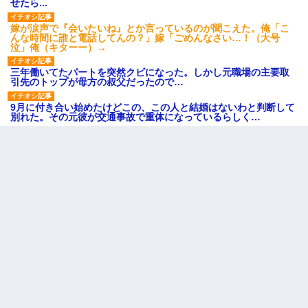
せたら...
嫁が涙声で『会いたいね』とか言っているのが聞こえた。俺「こ
んな時間に誰と電話してんの？」嫁「ごめんなさい…！（大号
泣」俺（キターー）→
三年働いてたパートを突然クビになった。しかし元職場の主要取
引先のトップが母方の叔父だったので…
9月に付き合い始めたけどこの、この人と結婚はないわと判断して
別れた。その元彼が交通事故で重体になっているらしく…