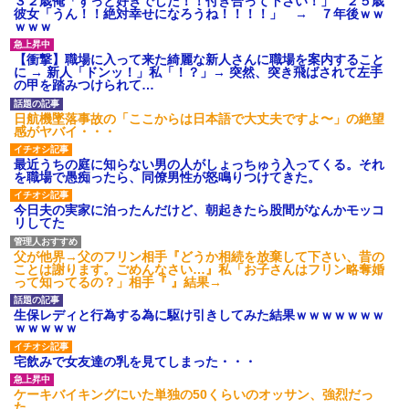
３２歳俺「ずっと好きでした！！付き合って下さい！」 ２５歳
彼女「うん！！絶対幸せになろうね！！！！」 → ７年後ｗｗ
スマホを与えられて、中学卒業する頃にはすっかり女叩きに洗脳
ｗｗｗ
された弟が、大学進学のために一人暮らししたいと言い出した。
【衝撃】職場に入って来た綺麗な新人さんに職場を案内すること
に → 新人「ドンッ！」私「！？」→ 突然、突き飛ばされて左手
中途採用のAが部長から呼び出された。Aはヘラヘラと部屋に入っ
の甲を踏みつけられて…
ていき、1時間後に号泣しながら出てきて…
日航機墜落事故の「ここからは日本語で大丈夫ですよ〜」の絶望
感がヤバイ・・・
「パワハラを受けたから思い切って転職した」とSNSで呟いた
ら、速攻でパワハラかました元上司がLINEを送ってきた。
最近うちの庭に知らない男の人がしょっちゅう入ってくる。それ
を職場で愚痴ったら、同僚男性が怒鳴りつけてきた。
妻と同居し始めたときから、よく妻が「どこかで音漏れしてな
今日夫の実家に泊ったんだけど、朝起きたら股間がなんかモッコ
い？音楽聞こえる」と言っていて…
リしてた
父が他界→父のフリン相手『どうか相続を放棄して下さい、昔の
わい(42)渋谷の夜のサービスで19の女の子にゴックンさせた結果
ことは謝ります。ごめんなさい…』私「お子さんはフリン略奪婚
ｗｗｗｗｗｗｗｗ
って知ってるの？」相手『 』結果→
生保レディと行為する為に駆け引きしてみた結果ｗｗｗｗｗｗｗ
兄の新しい嫁がやらかしすぎて辛い。当たり前のように実家や姪
ｗｗｗｗｗ
の幼稚園に来る
宅飲みで女友達の乳を見てしまった・・・
夫に癌の余命宣告。その闘病中に長女から信じられない言葉を受
ケーキバイキングにいた単独の50くらいのオッサン、強烈だっ
けた
た。