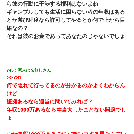
【衝撃】嫁父の会社に勤続１０年、手取り１４万 → 俺「２２万も
ら彼の行動に干渉する権利はないよね
らえる会社から誘われた。転職したい」義父「クビ！（激怒」嫁
「離婚！（激怒」
ギャンブルしても生活に困らない程の年収はある
とか遊び程度なら許可してやるとか何で上から目
裁判官「お互いに最後に言いたいことはありますか」バカ夫
線なの？
「…」A「夫を一発殴らせてほしい」裁判官「どうぞ」
それは彼のお金であってあなたのじゃないでしょ
全く親しくないママ友Aから突然「飲み会しよう」と誘われたがお
断りした。後日Aの企みを知ってゾッとするやら腹立つやら！
元旦那から復縁要請。息子「最新型のiPhoneも買えない貧乏は嫌
だ、再婚して」私「なら父親と暮らせ」息子「やった＾＾」私
745
恋人は名無しさん
（もう手遅れだったんだな…）
>>731
何で隠れて行ってるのが分かるのかよくわからん
【悲報】お風呂で父親と姉が完全に行為してるんだが...
けど
証拠あるなら適当に聞いてみれば？
[緊急]ベロベロの女に声をかけて行為してきた結果
年収1000万あるなら本当大したことない問題でし
ょ
【ワロタ】姉から「肉食系14才、乳丸出し、毛はうっすら生えか
け」というタイトルで画像が送られてきた
つか年収1000万あるのにパチンコする男なんてい