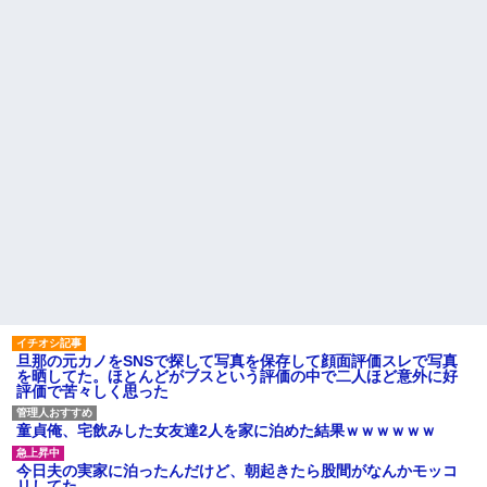
旦那の元カノをSNSで探して写真を保存して顔面評価スレで写真
を晒してた。ほとんどがブスという評価の中で二人ほど意外に好
評価で苦々しく思った
童貞俺、宅飲みした女友達2人を家に泊めた結果ｗｗｗｗｗｗ
今日夫の実家に泊ったんだけど、朝起きたら股間がなんかモッコ
リしてた