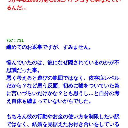
この母親は娘の黒歴史を掘り出さないと死ぬんか？ 死ぬんか？
るんだ…
最近うちの庭に知らない男の人がしょっちゅう入ってくる。それ
を職場で愚痴ったら、同僚男性が怒鳴りつけてきた。
757
731
ナンパにほいほい付いていった私、地獄に落ちる
纏めてのお返事ですが、すみません。
【衝撃】職場に入って来た綺麗な新人さんに職場を案内すること
に → 新人「ドンッ！」私「！？」→ 突然、突き飛ばされて左手
悩んでいたのは、彼になぜ隠されているのかが不
の甲を踏みつけられて…
思議だった事。
悪く考えると遊びの範囲ではなく、依存症レベル
日曜日、会社の窓を見ると同僚の姿。俺（あれ？ディズニーシー
じゃ？）→俺電話「今何してんの？」同僚「シーで並んでるこ
だから？など思う反面、初めに嘘をついていた為
と！」俺「会社にいない？」→次の瞬間、すごい鳥肌が立った
に言いづらいだけかな？とも思うし…と自分の考
え自体も纏まっていないからでした。
ＤＮＡ検査『血縁関係０％』旦那「やっぱり托卵だったんだ…」
嫁「本当に身に覚えがない」「なにかの間違いだ！取り違え
だ！」→ 嫁「あっ」
もちろん彼の行動やお金の使い方を制限したい訳
ではなく、結婚を見据えたお付き合いをしている
彼女にプロポーズしてOK貰った俺、告げられた結婚条件にブチ切