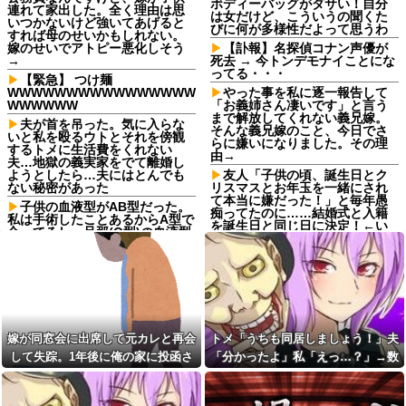
ボディーバッグがダサい！自分
連れて家出した。全く理由は思
は女だけど、こういうの聞くた
いつかないけど強いてあげると
びに何が多様性だよって思うわ
すれば母のせいかもしれない。
嫁のせいでアトピー悪化しそう
【訃報】名探偵コナン声優が
→
死去 → 今トンデモナイことにな
ってる・・・
【緊急】 つけ麺
WWWWWWWWWWWWWWWW
やった事を私に逐一報告して
WWWWWW
「お義姉さん凄いです」と言う
まで解放してくれない義兄嫁。
夫が首を吊った。気に入らな
そんな義兄嫁のこと、今日でさ
いと私を殴るウトとそれを傍観
らに嫌いになりました。その理
するトメに生活費をくれない
由→
夫…地獄の義実家をでて離婚し
ようとしたら…夫にはとんでも
友人「子供の頃、誕生日とク
ない秘密があった
リスマスとお年玉を一緒にされ
て本当に嫌だった！」と毎年愚
子供の血液型がAB型だった。
痴ってたのに……結婚式と入籍
私は手術したことあるからA型で
を誕生日と同じ日に決定！←い
合ってるし…旦那(O型)の血液型
や、毎年の愚痴は何だったんだ
を調べてみよう」→ 結果・・・
よ！？
弟の婚約者の親「将来頼って
英語でとんでもないことが書
こないでくださいね」私「え…
いてあるTシャツを着てる女ｗｗ
そんなつもりありませんけ
ｗｗｗｗｗｗ （※画像あり）
ど？」→突然の一言に場の空気
が凍りつき…
【朗報】アニメ「鉄鍋のジャ
ン」、普通にクソ面白い
フードコートで赤ちゃんをあ
嫁が同窓会に出席して元カレと再会
トメ「うちも同居しましょう！」夫
やしながら食べてる母親がいた
【DV？】旦那に家を追い出さ
して失踪。1年後に俺の家に投函さ
「分かったよ」私「えっ…？」→数
ので、「赤ちゃん抱っこします
れた嫁、子供抱えて行く先が見
よ」と声掛けたら...
つからない理由が...
れたものがこれ...
カ月後、夫が笑顔で語った同居計画
レストランで。夫婦「今日は
友達増やす人の心理
の中身にトメ絶句…
娘の誕生日なんです」店員