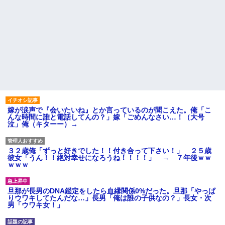
嫁が涙声で『会いたいね』とか言っているのが聞こえた。俺「こ
んな時間に誰と電話してんの？」嫁「ごめんなさい…！（大号
泣」俺（キターー）→
３２歳俺「ずっと好きでした！！付き合って下さい！」 ２５歳
彼女「うん！！絶対幸せになろうね！！！！」 → ７年後ｗｗ
ｗｗｗ
旦那が長男のDNA鑑定をしたら血縁関係0%だった。旦那「やっぱ
りウワキしてたんだな…」長男「俺は誰の子供なの？」長女・次
男「ウワキ女！」