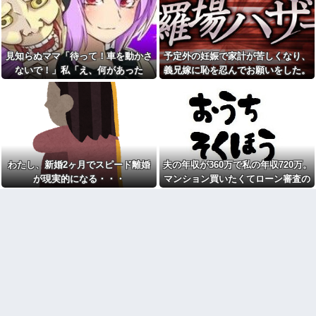
マジでこれだけは日本製じゃ
「少々お待ちください」→運ば
ないとダメな物 、ガチで何があ
れてきた"あるもの"に思わず涙
る？
がこぼれて…
【閲覧注意】女性向けバイ
5人子持ちの義弟嫁がノイロー
ブ、進化しすぎて寄生獣みたい
ゼで離婚。障害のある子を含む3
見知らぬママ「待って！車を動かさ
予定外の妊娠で家計が苦しくなり、
になってしまう・・・他
人の子どもを預かることになっ
ないで！」私「え、何があった
義兄嫁に恥を忍んでお願いをした。
たのだが...
【発見】発達っぽい奴の共通
点って『立場を理解できない』
の！？」→慌てて降りると園長先生
その返事が予想外すぎて…
夫に「自炊を覚えて！一緒に
だよな
料理しよう」と言ったら、レス
が激怒していて…
トランの予約をされた。自炊計
貧乏学生だった頃に付き合っ
画は完全に狂って…
たお嬢様の彼女。毎回持ってく
る手土産が想像以上で複雑な気
トメ「うちも同居しましょ
持ちになり…
う！」夫「分かったよ」私「え
っ…？」→数カ月後、夫が笑顔
義父「嫁にたぶらかされたん
で語った同居計画の中身にトメ
だろうが、目を覚まさなければ
わたし、新婚2ヶ月でスピード離婚
夫の年収が360万で私の年収720万。
絶句…
縁を切る」夫「それで俺が困る
が現実的になる・・・
マンション買いたくてローン審査の
ことって何？」義父「お前には
トメ「お腹の子は孫と認めな
財産を残さん！！」夫「財産な
用紙書こうとしたら、夫が自分の年
い！」とイキるクソトメに父親
んかないよね？」
不明のコトメ子を引き合いに出
収欄に720万円って記入しやがった
した私。トメ「米軍の血筋
離婚調停中のトメ発言「躾の
よ！」私「〇〇じゃないです
なってない嫁に虐げられる息子
か」←...
が可哀想で可哀想で。私達夫婦
は夜も眠れず主人は心臓病で倒
日産e-power、無給油で
れた。嫁子はヒトゴロシだ。逮
1980km走行しギネス記録を達
捕して欲しい」
成！→山頂から下ってるだけで
した…
姪を預かって高校に通わせる
ことになったら、姪の同級生の
女芸人の吉住さん（36）メイ
親がうちの娘も預かれと
クしたら普通に美人の部類だっ
たと判明ｗｗｗｗｗｗｗｗｗ
【愕然】嫁の浮気相手がまさ