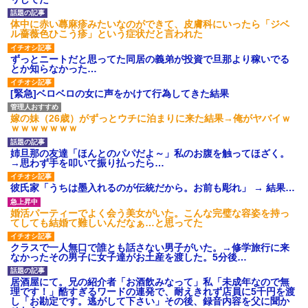
体中に赤い蕁麻疹みたいなのができて、皮膚科にいったら「ジベ
ル薔薇色ひこう疹」という症状だと言われた
ずっとニートだと思ってた同居の義弟が投資で旦那より稼いでる
とか知らなかった…
[緊急]ベロベロの女に声をかけて行為してきた結果
嫁の妹（26歳）がずっとウチに泊まりに来た結果→俺がヤバイｗ
ｗｗｗｗｗｗｗ
姉旦那の友達「ほんとのパパだよ～」私のお腹を触ってほざく。
→思わず手を叩いて振り払ったら…
彼氏家「うちは墨入れるのが伝統だから。お前も彫れ」 → 結果…
婚活パーティーでよく会う美女がいた。こんな完璧な容姿を持っ
てしても結婚て難しいんだなぁ…と思ってた
クラスで一人無口で誰とも話さない男子がいた。→修学旅行に来
なかったその男子に女子達がお土産を渡した。5分後…
居酒屋にて。兄の紹介者「お酒飲みなって」私「未成年なので無
理です！」酷すぎるワードの連発で、耐えきれず店員に5千円を渡
し「お勘定です。逃がして下さい」その後、録音内容を父に聞か