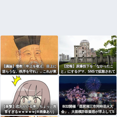
【議論】儒教「年上を敬え、目上に
【悲報】原爆投下を「なかったこ
逆らうな、秩序を守れ」←これが東
と」にするデマ、SNSで拡散されて
アジアに残したもの
しまう
【衝撃】恋人がいる率、ちょっと異
8/22開催「琵琶湖三市同時花火大
常すぎるｗｗｗｗｗ(※画像あり)
会」、大規模詐欺疑惑が浮上してS
NS阿鼻叫喚