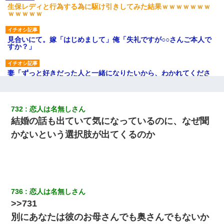
生保レディと行為する為に駆け引きしてみた結果ｗｗｗｗｗｗｗ
ｗｗｗｗｗ
見合いにて。嫁「はじめまして」俺「失礼ですが○○さんご本人で
すか？」
妻「ずっと好きだった人と一緒になりたいから、わかれてくださ
い」→離婚後、娘と実家で生活してると…
転職先が決まったので退職の意思を伝えたら。上司「無責任」
732
恋人は名無しさん
「簡単には辞めさせない」私（どうせ辞めるし…）→ 思いっきり
結婚の話も出ていて気になっているのに、なぜ聞
反論をしてみた
かないという選択肢が出てくるのか
隣の部屋の住民の母親、オートロックを突破してマンションに入
り込んできたみたいで、ずっとドアの前で喚いてて滅茶苦茶うる
さかった。
デパートの外商『私さんだと名乗る女が、ツケで宝石を買おうと
736
恋人は名無しさん
していて…』私「！？」→ 翌日。ママ友たちの様子が微妙におか
しくなり・・・
>>731
別にあなたは彼のお母さんでも奥さんでもないか