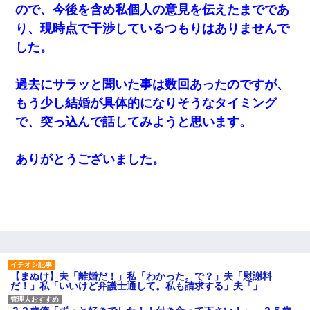
れて無事婚約破棄・・・
ので、今後を含め私個人の意見を伝えたまでであ
り、現時点で干渉しているつもりはありませんで
妊娠中に「おいこのブタ女！てめー席譲れ！」と絡まれ腹を殴る
した。
真似された。泣きながら夫に話すと一年後に…
過去にサラッと聞いた事は数回あったのですが、
夫に癌の余命宣告。その闘病中に長女から信じられない言葉を受
けた
もう少し結婚が具体的になりそうなタイミング
で、突っ込んで話してみようと思います。
｢昨日はお兄ちゃんと一緒にお風呂に入っちゃった～｣とか毎日兄
の話をしていたA子が事故で亡くなった。→Ａ子のお母さんの話に
驚愕…
ありがとうございました。
ケーキバイキングにいた単独の50くらいのオッサン、強烈だっ
た。
【悲報】姉と入浴中に大きくなってしまった結果ｗｗｗｗｗｗｗ
ｗ
【まぬけ】夫「離婚だ！」私「わかった。で？」夫「慰謝料
13歳娘が元嫁のところから逃げてきた。どう扱ったらいいのかわ
だ！」私「いいけど弁護士通して。私も請求する」夫「」
からない