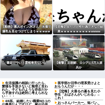
【動画】素人ボインJKさん、水着で
【悲報】女だけど性行為できない結
爆乳を見せつけてしまうｗｗｗwｗ
果ｗｗｗｗｗｗｗｗｗｗwwww
ｗｗｗｗｗｗｗ
最近こういう霊柩車見ないな
【衝撃】北朝鮮、ロシアに5万人派
兵か
生活保護の相談に行ったら、
医学部か旧帝の理系受けよと
愛猫を手放さないと無理と言わ
おもうんだが・・・
れた。子どものような存在だか
【悲報】火垂るの墓を見た小
ら手放すのは絶対に考えられな
学生「おばさんがいじわる」←
い・・・
これ！
4/6私、結婚したい職業NO.1の
おっさんパーカー、短パン、
公務員なんですけど、嫁が子供