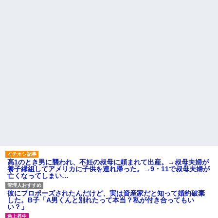
かの同性で俺の対応に困惑なん
【画像】レベチ過ぎるギャル
だが？
さん、とんでもない格好を披露
してしまうw w w w w w w
「『きれいに書きなさい』と
言ってもきれいに書いてくれな
チー牛「デブの事豚丼って呼
い」って、それ自体毒親の言う
ぼうぜ！」←これが流行らなか
常套句だろ
った理由
主な税金の成り立ちを調べて
熊本地震で居酒屋から温泉が
みたよ
湧き出るｗｗｗｗｗｗｗｗ
義父「嫁にたぶらかされたん
だろうが、目を覚まさなければ
縁を切る」夫「それで俺が困る
ことって何？」義父「お前には
財産を残さん！！」夫「財産...
ハードオフに売っていた4万
4000円のフィギュアがヤバすぎ
るｗｗｗｗｗｗ「こんな高い
の？ｗｗ」「逆に超安い」
私「ちょっと、人の家の金庫
触らないでよ！」キチママ『そ
こに金庫があったから、開けて
高1のとき男に襲われ、不妊の叔母に頼まれて出産。→叔母夫婦が
みようとしただけ☆』義兄「泥
養子縁組してアメリカに子供を連れ帰った。→9・11で叔母夫婦が
は出てけ！二度と来るな！」結
亡くなってしまい…
果・・・
私「初めて飲む味だけどなん
のお茶？」彼「ちっ！」私「」
彼にプロポーズされたんだけど、実は資産家だと知って婚約破棄
した。B子「A男くんと別れたって本当？私が付き合ってもい
【GIF】JSのカンチョーワロ
い？」
タ