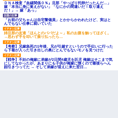
ＤＮＡ検査『血縁関係０％』旦那「やっぱり托卵だったんだ…」
嫁「本当に身に覚えがない」「なにかの間違いだ！取り違え
だ！」→ 嫁「あっ」
「お前の父ちゃんは自宅警備員」とかからかわれたけど、実はと
んでもない仕事に就いていた
姉旦那の友達「ほんとのパパだよ～」私のお腹を触ってほざく。
→思わず手を叩いて振り払ったら…
【考察】兄嫁急死の1年後、兄が引越すというので手伝いに行った
ら下着が入った引き出しの奥にとんでもないモノを見つけた
【戦争】不妊の俺嫁に弟嫁が2日間4歳児を託児 俺嫁はそこまで気
にしてなかったが、あまりにも子供が俺嫁に懐くので最後らへん
顔引きつってた → そして弟嫁が迎えに来た翌日…