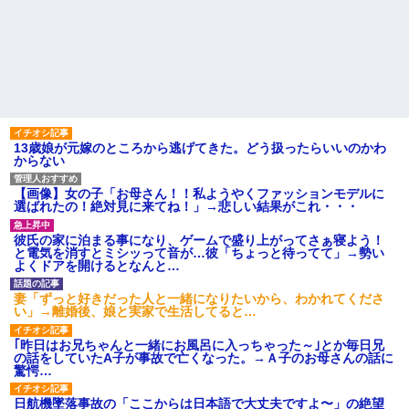
13歳娘が元嫁のところから逃げてきた。どう扱ったらいいのかわ
からない
【画像】女の子「お母さん！！私ようやくファッションモデルに
選ばれたの！絶対見に来てね！」→悲しい結果がこれ・・・
彼氏の家に泊まる事になり、ゲームで盛り上がってさぁ寝よう！
と電気を消すとミシッって音が…彼「ちょっと待ってて」→勢い
よくドアを開けるとなんと…
妻「ずっと好きだった人と一緒になりたいから、わかれてくださ
い」→離婚後、娘と実家で生活してると…
｢昨日はお兄ちゃんと一緒にお風呂に入っちゃった～｣とか毎日兄
の話をしていたA子が事故で亡くなった。→Ａ子のお母さんの話に
驚愕…
日航機墜落事故の「ここからは日本語で大丈夫ですよ〜」の絶望