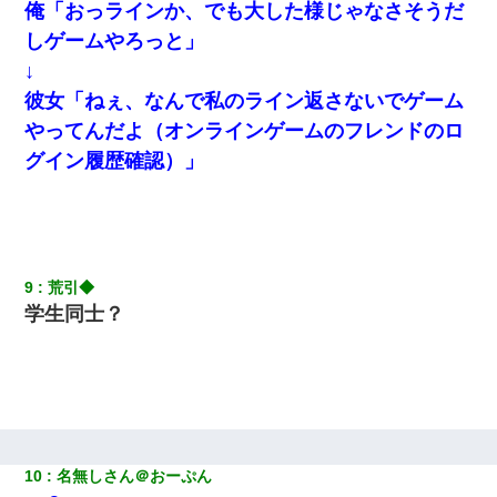
俺「おっラインか、でも大した様じゃなさそうだ
【クズ】昔、兄がお見合いして「ブスすぎｗｗｗ」と断った女性
が、兄の同級生と結婚。それを知った兄は荒れ狂い、｢嫁さん、俺
しゲームやろっと」
のお古ですが気分はどう？」とメールを送った→
↓
彼女「ねぇ、なんで私のライン返さないでゲーム
【不幸な結婚式】新郎親族「ブスのくせにドレスなんか着ちゃっ
てさ～ほんと恥ずかしいわよね～（大声」新郎両親「！！！（土
やってんだよ（オンラインゲームのフレンドのロ
下座」→ 結果・・・
グイン履歴確認）」
友人とふたりで山口に旅行した時の事。レンタカーを借りて山の
中の道を走っていたら、突然ガガッ！って音がして…
私は家が貧しくて、手に職をつけようと看護師になった。だけど
9
荒引◆
卒業を控えた年の1月末、車にひかれて看護師になれなくなった。
学生同士？
13歳娘が元嫁のところから逃げてきた。どう扱ったらいいのかわ
からない
兄の新しい嫁がやらかしすぎて辛い。当たり前のように実家や姪
の幼稚園に来る
10
名無しさん＠おーぷん
新卒の女性社員に1年半ストーカーされていた。俺「マジで怖い」