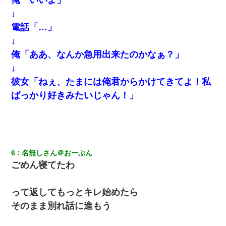
【驚愕】私「今まで育てた分のお金返してね(冗談)」息子「はい、
3000万円」→数年後。私「妹が病気になったから援助して欲し
↓
い」→
電話「…」
↓
日航機墜落事故の「ここからは日本語で大丈夫ですよ〜」の絶望
感がヤバイ・・・
俺「ああ、なんか急用出来たのかなぁ？」
↓
３２歳俺「ずっと好きでした！！付き合って下さい！」 ２５歳
彼女「ねぇ、たまには俺君からかけてきてよ！私
彼女「うん！！絶対幸せになろうね！！！！」 → ７年後ｗｗ
ｗｗｗ
ばっかり好きみたいじゃん！」
義兄嫁が義実家で「コロナ陽性だったからこのまま療養させて下
さい」と言い出してド修羅場になった
ワイアラサー主婦、昨晩久しぶりに夫と致した結果ｗｗｗｗｗ
6
名無しさん＠おーぷん
ごめん寝てたわ
彼女との行為を録画した結果→衝撃の事実が判明したｗｗｗｗｗ
ｗ
って返してもっとキレ始めたら
そのまま別れ話に進もう
【驚愕】5000円でＪＫと行為してきたが後悔しかない…