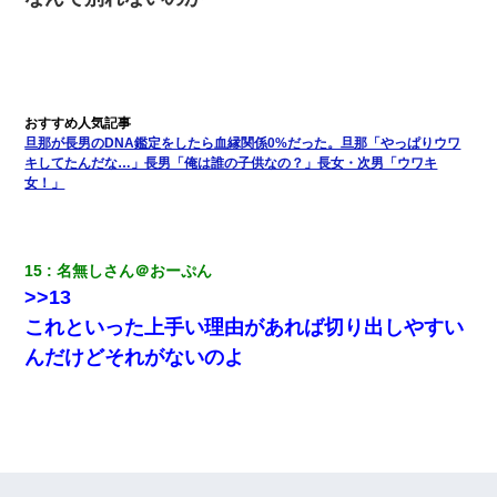
安だ）→ 仕事を早退して帰宅すると、嫁と嫁両親と知らない男が
２人・・・
【衝撃】嫁父の会社に勤続１０年、手取り１４万 → 俺「２２万も
らえる会社から誘われた。転職したい」義父「クビ！（激怒」嫁
「離婚！（激怒」
旦那が長男のDNA鑑定をしたら血縁関係0%だった。旦那「やっぱりウワ
キしてたんだな…」長男「俺は誰の子供なの？」長女・次男「ウワキ
転職先が決まったので退職の意思を伝えたら。上司「無責任」
女！」
「簡単には辞めさせない」私（どうせ辞めるし…）→ 思いっきり
反論をしてみた
私「結婚やめるわ」 婚約者「え？なんでなんで？」 → 放置した
15
名無しさん＠おーぷん
結果…｜生活｜ワロタあんてな
>>13
これといった上手い理由があれば切り出しやすい
我が家のガレージに見知らぬ車。俺「もしもし、玄関にもシャッ
ターリモコンあるだろ？DOWNのボタン押してｗ」→ 待つこと１
んだけどそれがないのよ
時間弱・・・
私「まとめ買いして冷凍ストックしてる」Ａ「ずるい！クレク
レ！」私「なんでよ」Ａ「ケーチ！バーカ！」→ 後日、Ａ旦那が
凸してきた