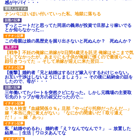
感がヤバイ・・・
ナンパにほいほい付いていった私、地獄に落ちる
ずっとニートだと思ってた同居の義弟が投資で旦那より稼いでる
とか知らなかった…
この母親は娘の黒歴史を掘り出さないと死ぬんか？ 死ぬんか？
【戦争】不妊の俺嫁に弟嫁が2日間4歳児を託児 俺嫁はそこまで気
にしてなかったが、あまりにも子供が俺嫁に懐くので最後らへん
顔引きつってた → そして弟嫁が迎えに来た翌日…
【衝撃】婚約者「兄と結婚はするけど嫁入りするわけじゃない。
お互い干渉はしないようにしましょう」→ その後に結納金の話を
したので、母が・・・
三年働いてたパートを突然クビになった。しかし元職場の主要取
引先のトップが母方の叔父だったので…
ＤＮＡ検査『血縁関係０％』旦那「やっぱり托卵だったんだ…」
嫁「本当に身に覚えがない」「なにかの間違いだ！取り違え
だ！」→ 嫁「あっ」
私「結婚やめるわ」 婚約者「え？なんでなんで？」 → 放置した
結果…｜生活｜ワロタあんてな