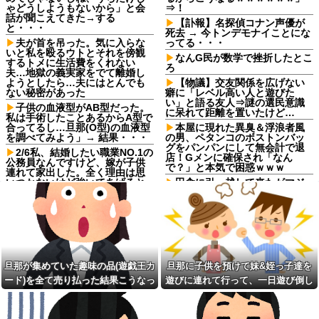
ゃどうしようもないから」と会
⇒！
話が聞こえてきた→する
【訃報】名探偵コナン声優が
と・・・
死去 → 今トンデモナイことにな
夫が首を吊った。気に入らな
ってる・・・
いと私を殴るウトとそれを傍観
なんG民が数学で挫折したとこ
するトメに生活費をくれない
ろ
夫…地獄の義実家をでて離婚し
ようとしたら…夫にはとんでも
【物議】交友関係を広げない
ない秘密があった
癖に「レベル高い人と遊びた
い」と語る友人⇒謎の選民意識
子供の血液型がAB型だった。
に呆れて距離を置いたけど…
私は手術したことあるからA型で
合ってるし…旦那(O型)の血液型
本屋に現れた異臭＆浮浪者風
を調べてみよう」→ 結果・・・
の男、ペタンコのボストンバッ
グをパンパンにして無会計で退
2/6私、結婚したい職業NO.1の
店！Gメンに確保され「なん
公務員なんですけど、嫁が子供
で？」と本気で困惑ｗｗｗ
連れて家出した。全く理由は思
いつかないけど強いてあげると
田舎に引っ越して来たがマジ
すれば母のせいかもしれない。
でなんもねえな
嫁のせいでアトピー悪化しそう
配送の仕事に入ってきた年配
→
女性。この人の運転が酷い。対
スーパーで小エビの天ぷら
向避けの場所がところどころに
（１２尾入り４８０円）を買っ
ある様な、見通しの悪いギリギ
た。レジ係の人「５７６０円で
リの村落の中の道を40〜50キロ
す」私「えっ！？間違いじゃな
で走り抜ける
旦那が集めていた趣味の品(遊戯王カ
旦那に子供を預けて妹&姪っ子達を
いですか？」レジ「いや、４８...
サークルの先輩方の子を次々
ード)を全て売り払った結果こうなっ
遊びに連れて行って、一日遊び倒し
ミスドで隣の席の女性二人の
と妊娠。3回堕したせいか、結婚
会話が聞こえてきた。その内容
してから子供は出来なかった。
た
た。すると、旦那と喧嘩になってし
が、旦那と離婚したくてでっち
【ウマ娘】ウマ娘バスト
まい...
上げのDV証拠を...
TOP20他