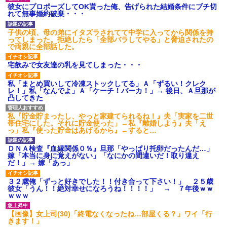
後続車にクラクションを鳴ら
彼女にプロポーズしてOK貰った俺、告げられた結婚条件にブチ切
され彼氏が逆切れ。「何クラク
れて無事婚約破棄・・・
ション鳴らしてんだ！降りてこ
いよ！」と怒鳴りだし...
子供の頃、母の弟にイタズラされてて中学に入ってから関係を持
【衝撃】報酬100万円超の治験
ってしまった。拒絶したら「全部バラしてやる」と脅迫されたの
募集がこちらｗｗｗｗｗ(※画像
で両親に全部話した。
あり)
【ネット騒然】惨殺されたタ
宅飲みで女友達の乳を見てしまった・・・
ワマン頂き女子のこの動画、す
げえええええｗｗｗｗｗｗｗｗ
ｗｗｗ
私「まとめ買いして冷凍ストックしてる」Ａ「ずるい！クレク
レ！」私「なんでよ」Ａ「ケーチ！バーカ！」→ 後日、Ａ旦那が
【愕然】白のクラウン俺氏、
凸してきた
高速道路左車線を制限速度で走
った結果wwwwwwwwwwww
百年の恋12-899 食べた量を
私『貯金貯まったし、やっと家建てられるね！』夫「実家を二世
張り合ってくる
帯住宅にした。それに貯金使った」→私『離婚しよう』夫「え
っ」私『使った貯金はあげるから』→すると…
【悲報】佐藤輝明・・・２軍
でも盛大にやらかす←あまり悲
しませないでくれ
ＤＮＡ検査『血縁関係０％』旦那「やっぱり托卵だったんだ…」
嫁「本当に身に覚えがない」「なにかの間違いだ！取り違え
だ！」→ 嫁「あっ」
３２歳俺「ずっと好きでした！！付き合って下さい！」 ２５歳
彼女「うん！！絶対幸せになろうね！！！！」 → ７年後ｗｗ
ｗｗｗ
【画像】女上司(30)「終電なくなったね…部屋くる？」ワイ「行
きます！」