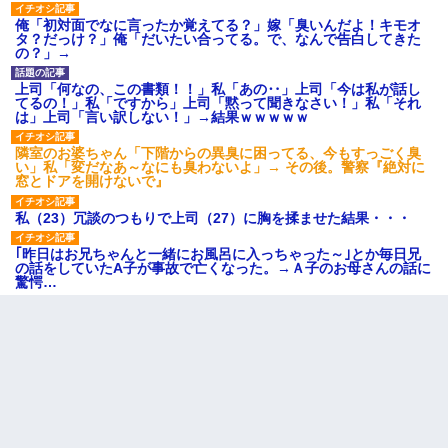
俺「初対面でなに言ったか覚えてる？」嫁「臭いんだよ！キモオ
タ？だっけ？」俺「だいたい合ってる。で、なんで告白してきた
の？」→
上司「何なの、この書類！！」私「あの‥」上司「今は私が話し
てるの！」私「ですから」上司「黙って聞きなさい！」私「それ
は」上司「言い訳しない！」→結果ｗｗｗｗｗ
隣室のお婆ちゃん「下階からの異臭に困ってる、今もすっごく臭
い」私「変だなあ～なにも臭わないよ」→ その後。警察『絶対に
窓とドアを開けないで』
私（23）冗談のつもりで上司（27）に胸を揉ませた結果・・・
｢昨日はお兄ちゃんと一緒にお風呂に入っちゃった～｣とか毎日兄
の話をしていたA子が事故で亡くなった。→Ａ子のお母さんの話に
驚愕…