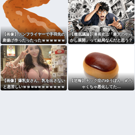
【画像】ノンフライヤーで手羽先の
【徹底議論】漫画史上「最大のやら
唐揚げ作ったったったｗｗｗｗｗｗ
かし展開」って結局なんだと思う？
ｗ
【画像】爆乳女さん、乳を出さない
【悲報】チック症のゆうぽん、めち
と息苦しいｗｗｗwｗｗｗｗｗｗｗ
ゃくちゃ悪化してた…
ｗ