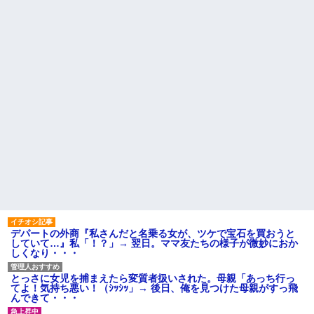
オペレーター「中国人があな
談で言ったのに本気に取られて
たのロ座を利用しています」私
離婚を言い渡された
「そんなはずない！」
→Amazonで買い物をした後、
彼女と結婚の話をしていた時
とんでもない事態に…
に言われたことが衝撃だった
建築家の男と不倫関係の私。
主な税金の成り立ちを調べて
我が家を建てたのはその不倫相
みたよ
手。
【朗報】 女子「恋愛テクで気
を引く男より、こういう男の方
が1億倍良い男です」→結果
「2年間、たぶん1日4回は握っ
てた」ラスベガスで買った3,000
円のキーホルダーを調べたら
ハードオフに売っていた4万
4000円のフィギュアがヤバすぎ
るｗｗｗｗｗｗ「こんな高い
の？ｗｗ」「逆に超安い」
私「ちょっと、人の家の金庫
触らないでよ！」キチママ『そ
こに金庫があったから、開けて
デパートの外商『私さんだと名乗る女が、ツケで宝石を買おうと
みようとしただけ☆』義兄「泥
していて…』私「！？」→ 翌日。ママ友たちの様子が微妙におか
は出てけ！二度と来るな！」結
しくなり・・・
果・・・
私「初めて飲む味だけどなん
のお茶？」彼「ちっ！」私「」
とっさに女児を捕まえたら変質者扱いされた。母親「あっち行っ
てよ！気持ち悪い！（ｼｯｼｯ」→ 後日、俺を見つけた母親がすっ飛
【GIF】JSのカンチョーワロ
んできて・・・
タ