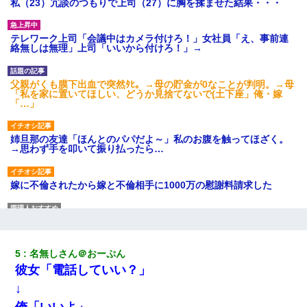
私（23）冗談のつもりで上司（27）に胸を揉ませた結果・・・
テレワーク上司「会議中はカメラ付けろ！」女社員「え、事前連
絡無しは無理」上司「いいから付けろ！」→
父親がくも膜下出血で突然ﾀﾋ。→母の貯金が0なことが判明。→母
「私を家に置いてほしい、どうか見捨てないで(土下座」俺・嫁
「…」
姉旦那の友達「ほんとのパパだよ～」私のお腹を触ってほざく。
→思わず手を叩いて振り払ったら…
嫁に不倫されたから嫁と不倫相手に1000万の慰謝料請求した
ミスした新人(
)に冗談で「行為させてくれたら許してあげる」
って言ったら・・・
5
名無しさん＠おーぷん
「パワハラを受けたから思い切って転職した」とSNSで呟いた
彼女「電話していい？」
ら、速攻でパワハラかました元上司がLINEを送ってきた。
↓
俺「いいよ」