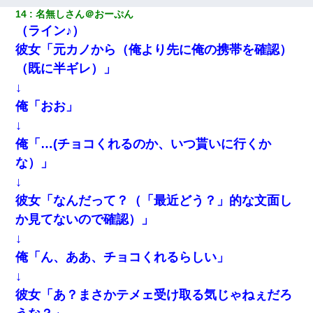
元旦那から復縁要請。息子「最新型のiPhoneも買えない貧乏は嫌
14
名無しさん＠おーぷん
だ、再婚して」私「なら父親と暮らせ」息子「やった＾＾」私
（ライン♪）
（もう手遅れだったんだな…）
彼女「元カノから（俺より先に俺の携帯を確認）
（既に半ギレ）」
↓
俺「おお」
↓
俺「…(チョコくれるのか、いつ貰いに行くか
な）」
↓
彼女「なんだって？（「最近どう？」的な文面し
か見てないので確認）」
↓
俺「ん、ああ、チョコくれるらしい」
↓
彼女「あ？まさかテメェ受け取る気じゃねぇだろ