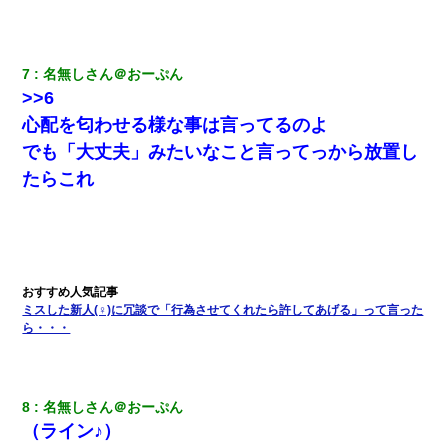
夫の友達がBBQを定期的に開催して夫婦で参加してたんだけど、
女性側のリーダーみたいな人に「BBQは友達とやりなよ！」と言
われて…
7
名無しさん＠おーぷん
>>6
【GJ!】会社から帰宅中、広い駐車場にエンジンかけっ放しの車を
発見。しかも「ヒィ～」みたいな声も聞こえてきたので気になっ
心配を匂わせる様な事は言ってるのよ
て近寄ったら女の子がおっさんの下敷きになってた
でも「大丈夫」みたいなこと言ってっから放置し
たらこれ
ホテルに泊まったんだけど従業員が最悪だった。折角の旅行で何
故私が怒鳴られなきゃいけなかったのだ
生保レディと行為する為に駆け引きしてみた結果ｗｗｗｗｗｗｗ
ｗｗｗｗｗ
ミスした新人(♀)に冗談で「行為させてくれたら許してあげる」って言った
ケーキバイキングにいた単独の50くらいのオッサン、強烈だっ
ら・・・
た。
彼にプロポーズされたんだけど、実は資産家だと知って婚約破棄
した。B子「A男くんと別れたって本当？私が付き合ってもい
8
名無しさん＠おーぷん
い？」
（ライン♪）