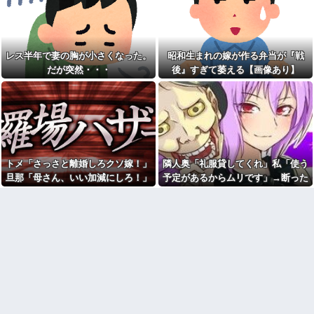
出された物を食べずに文句ば
私「そのマンガ面白い？」友
っかりの子供にうんざり。もう
達「読めばわかるよ」→感想を
毎日冷凍チャーハンとコーンフ
聞きたかっただけなのに話が噛
レークでいいかな？
み合わなくて…
【画像】居酒屋さん、6人で長
レス半年で妻の胸が小さくなった。
昭和生まれの嫁が作る弁当が『戦
【腹筋崩壊】見た瞬間吹いた
居して会計4939円しか使わない
画像を貼っていくスレｗｗｗｗ
だが突然・・・
後』すぎて萎える【画像あり】
客にお気持ち表明してしまう←
コレどっちが悪いん
彼女とイタリア旅行にいった
や？？？？？？
とき、ナイフを持った若者に囲
まれた。とっさの一言が予想外
イーロン・マスク「中国のロ
の展開を呼ぶことになって…
ボットはデタラメで遠隔操作し
てるだけ」
ﾏｸﾄﾞでｷﾞｬﾙﾏﾏ軍団がｶﾞｷを放っ
て動物園。ワシ「自分らのママ
【超朗報】スクールドッグを
にもっと遊んで欲しいやん
導入した学校、不登校が激減
な？」ｶﾞｷ「遊んでほしい」ワシ
→JK「犬のために学校行きたく
トメ「さっさと離婚しろクソ嫁！」
隣人奥「礼服貸してくれ」私「使う
「魔法の言葉があるよ」。結
なる」
果、阿鼻叫喚ww
旦那「母さん、いい加減にしろ！」
予定があるからムリです」→断った
【画像】森高千里(55) 「ミニ
【修羅場】父の浮気相手がま
→思わぬ形で旦那が味方してくれ
途端、とんでもない暴言を吐かれ
スカートはとてもムリよ若い子
さかの男！？私が突き止めた結
には負けるわ」←ワイらにはブ
て…
て…
果ｗｗｗｗ
ッ刺さりまくってしまうw w w
w w w
今日から業務報告書の「庶
務」っていう大項目が急に廃止
女芸人の吉住さん（36）メイ
されたんだけど意味不明すぎる
クしたら普通に美人の部類だっ
たと判明ｗｗｗｗｗｗｗｗｗ
社会人1年目の時、下の階に住
んでる40代半ばくらいの独身女
店員「お待たせしました」後
性に狙われかけた
輩「…」私「取りに行かない
の？」→初日の昼食で後輩の非
「お食い初めなんて俺になん
常識さに驚いて…
のメリットがあるの」「そんな
に大変なら育児やめれば？」冗