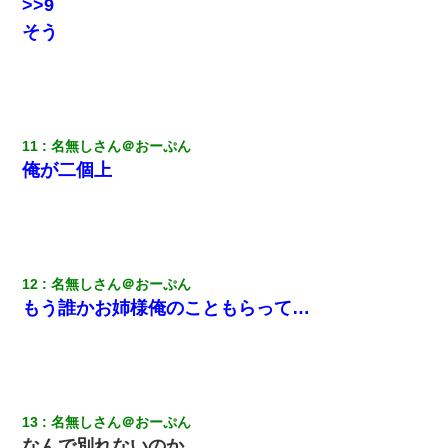
>>9
上司「話をしてみる」→女性社員「実は10数年前に…」
そう
近所のお寺に住み込みで手伝いしてる知的障害のオッサンがい
た。ある日、オッサンが火かき棒を持って顔を真っ赤にしながら
走り回っていて…
11
名無しさん＠おーぷん
【考察】兄嫁急死の1年後、兄が引越すというので手伝いに行った
ら下着が入った引き出しの奥にとんでもないモノを見つけた
俺が二個上
旦那の元嫁「離婚したとはいえ、私が本来の妻。許可なく結婚す
るなんてどういう神経してるの？離婚届を記入して持って来い」
→笑いが止まらなくなり・・・
12
名無しさん＠おーぷん
彼氏の家に泊まる事になり、ゲームで盛り上がってさぁ寝よう！
もう誰かお姉様俺のこともらって…
と電気を消すとミシッって音が…彼「ちょっと待ってて」→勢い
よくドアを開けるとなんと…
最近うちの庭に知らない男の人がしょっちゅう入ってくる。それ
を職場で愚痴ったら、同僚男性が怒鳴りつけてきた。
13
名無しさん＠おーぷん
朝起きたら嫁がいなかった。俺（嫁も嫁実家も電話に出ない…不
なんで別れないのか