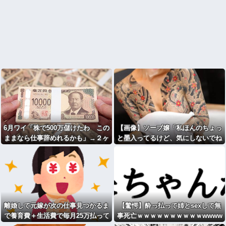
6月ワイ「株で500万儲けたわ この
【画像】ソープ嬢「私ほんのちょっ
ままなら仕事辞めれるかも」→２ヶ
と墨入ってるけど、気にしないでね
月後...
」ﾊﾟｼｬ
離婚して元嫁が次の仕事見つかるま
【驚愕】酔っ払って姉とsexして無
で養育費＋生活費で毎月25万払って
事死亡ｗｗｗｗｗｗｗｗｗｗwwww
る