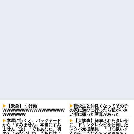
【緊急】 つけ麺
転校生と仲良くなってその子
WWWWWWWWWWWWWWWW
の家に遊びに行ったら私が小さ
WWWWWW
い頃に撮った写真があった
本屋に行くと、バックヤード
【大惨事】解雇された腹いせ
から「すみません、本当にすみ
に、ドリンクレシピを公開した
ません（泣）「でもあなた、初
スタバ元従業員 「ゴミ扱いす
めてじゃないしね、うちだけじ
るからこうなるｗｗｗｗｗｗ」