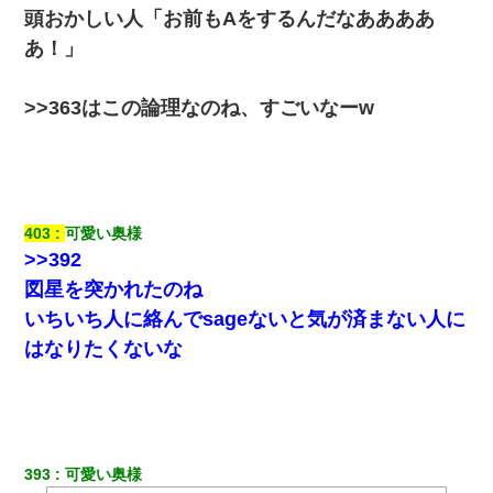
頭おかしい人「お前もAをするんだなああああ
書店「息子さんが万引きしました」私「はっ？(息子目の前にいる
し…)うちの子ではないので迎えに行きません」→息子を名乗って
あ！」
た人物の正体が判明するも・・・
>>363はこの論理なのね、すごいなーw
居酒屋にて。兄の紹介者「お酒飲みなって」私「未成年なので無
理です！」酷すぎるワードの連発で、耐えきれず店員に5千円を渡
し「お勘定です。逃がして下さい」その後、録音内容を父に聞か
せたら...
彼女にプロポーズしてOK貰った俺、告げられた結婚条件にブチ切
れて無事婚約破棄・・・
403
可愛い奥様
>>392
図星を突かれたのね
[緊急]ベロベロの女に声をかけて行為してきた結果
いちいち人に絡んでsageないと気が済まない人に
嫁の妹（26歳）がずっとウチに泊まりに来た結果→俺がヤバイｗ
はなりたくないな
ｗｗｗｗｗｗｗ
【衝撃】女友達から行為中に告白されてOKした結果
393
可愛い奥様
【悲報】嫁がワイのこと嫌いっぽいから単身赴任した結果