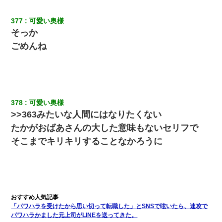
ＤＮＡ検査『血縁関係０％』旦那「やっぱり托卵だったんだ…」
嫁「本当に身に覚えがない」「なにかの間違いだ！取り違え
だ！」→ 嫁「あっ」
377
可愛い奥様
そっか
ごめんね
友人とふたりで山口に旅行した時の事。レンタカーを借りて山の
中の道を走っていたら、突然ガガッ！って音がして…
夫の友達がBBQを定期的に開催して夫婦で参加してたんだけど、
女性側のリーダーみたいな人に「BBQは友達とやりなよ！」と言
われて…
378
可愛い奥様
>>363みたいな人間にはなりたくない
【復讐】義兄嫁「生活費、足りない分を貸してほしい」私「貸す
わけないでしょｗｗｗｗ」→ 理由を話したら泣き出して・・私
たかがおばあさんの大した意味もないセリフで
（あまりにも希望通り）
そこまでキリキリすることなかろうに
日曜日、会社の窓を見ると同僚の姿。俺（あれ？ディズニーシー
じゃ？）→俺電話「今何してんの？」同僚「シーで並んでるこ
と！」俺「会社にいない？」→次の瞬間、すごい鳥肌が立った
さっき嫁から、「愛しています」ってメールが届いた。俺も「愛
してます」って送ったら
「パワハラを受けたから思い切って転職した」とSNSで呟いたら、速攻で
パワハラかました元上司がLINEを送ってきた。