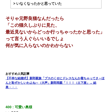
> いなくなったかと思っていた
13歳娘が元嫁のところから逃げてきた。どう扱ったらいいのかわ
からない
そりゃ元野良猫なんだったら
「この猫久しぶりに見た、
最近見ないからどっか行っちゃったかと思った」
って言う人ぐらいいるでしょ
何が気に入らないのかわからない
【不幸な結婚式】新郎親族「ブスのくせにドレスなんか着ちゃってさ～ほ
んと恥ずかしいわよね～（大声」新郎両親「！！！（土下座」→ 結
果・・・
400
可愛い奥様