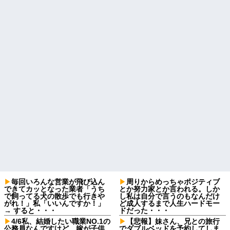
毎回いろんな営業が飛び込ん
周りからめっちゃポジティブ
できてカッとなった業者「うち
とか努力家とか言われる。しか
で飼ってる犬の散歩でも行きや
し私は自分で言うのもなんだけ
がれ！」私「いいんですか！」
ど成人するまで人生ハードモー
→ すると・・・
ドだった・・・
4/6私、結婚したい職業NO.1の
【悲報】妹さん、兄との旅行
公務員なんですけど、嫁が子供
でダブルベッドを予約してしま