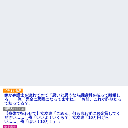
の家の親が来て謝ってくれた。
ね？」女性「私の物ですけ
夫「その程度のことで管理人に
ど？」→中身を確認した瞬間、
話をしてことを大きくするとか
言い逃れできない状況になり…
おかしい」←は！？
家族の食事会で席を立った夫
主な税金の成り立ちを調べて
に冗談で「デザート取ってきて
みたよ
ー(笑)」と話しかけたら、無言で
手首を叩かれ落とされた
間男「旦那と別れて俺と結婚
してよ」嫁「うーん…」間男(強
行突破してやる！) → 嫁「あー
朝帰りしちゃったよ……」俺
「おい」嫁「！！」
ハードオフに売っていた4万
4000円のフィギュアがヤバすぎ
るｗｗｗｗｗｗ「こんな高い
の？ｗｗ」「逆に超安い」
私「ちょっと、人の家の金庫
触らないでよ！」キチママ『そ
こに金庫があったから、開けて
みようとしただけ☆』義兄「泥
は出てけ！二度と来るな！」結
嫁が弁護士を連れてきて「悪いと思うなら慰謝料を払って離婚し
果・・・
ろ」→ 俺「完全に恐喝になってますね」「お前、これが詐欺だっ
私「初めて飲む味だけどなん
て知ってる？」
のお茶？」彼「ちっ！」私「」
【GIF】JSのカンチョーワロ
【身体で払わせて】女友達「ごめん、何も言わずにお金貸してく
タ
ださい……」俺「いいよ！いくら？」女友達「10万円ぐら
後続車にクラクションを鳴ら
い……」俺「ほい！10万！」→
され彼氏が逆切れ。「何クラク