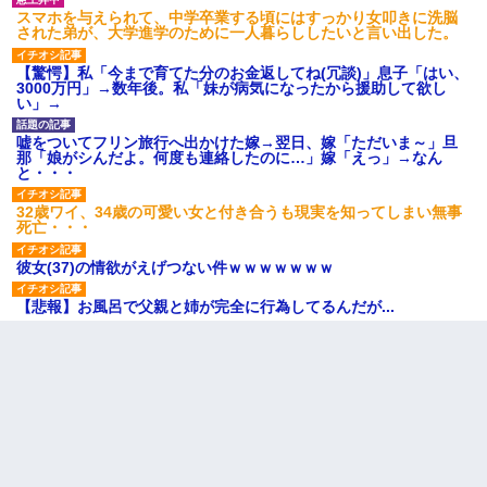
スマホを与えられて、中学卒業する頃にはすっかり女叩きに洗脳
された弟が、大学進学のために一人暮らししたいと言い出した。
【驚愕】私「今まで育てた分のお金返してね(冗談)」息子「はい、
3000万円」→数年後。私「妹が病気になったから援助して欲し
い」→
嘘をついてフリン旅行へ出かけた嫁→翌日、嫁「ただいま～」旦
那「娘がシんだよ。何度も連絡したのに…」嫁「えっ」→なん
と・・・
32歳ワイ、34歳の可愛い女と付き合うも現実を知ってしまい無事
死亡・・・
彼女(37)の情欲がえげつない件ｗｗｗｗｗｗｗ
【悲報】お風呂で父親と姉が完全に行為してるんだが...