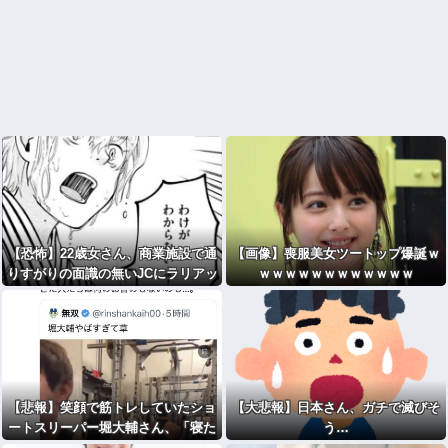
【恐怖】22歳女さん、商業施設で通
【画像】喪服美女ツートップ爆誕ｗ
りすがりの面識の無いJCにラリアッ
ｗｗｗｗｗｗｗｗｗｗｗｗ
トして逮捕されてしまう・・・
【悲報】笑顔で筋トレしていたショ
【大悲報】日本さん、ガチで滅びそ
ートスリーパー堀大輔さん、「寝た
う…
ほうが良い」コメントにブチ切れて