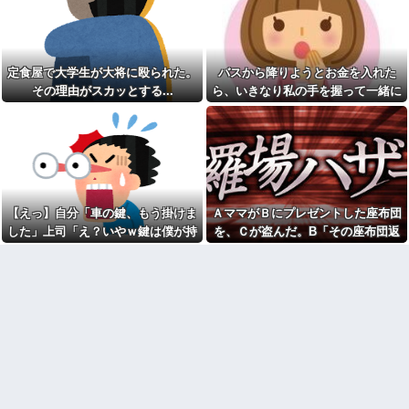
を「放っておけない」とか言い
れたんやがこれワイ詰み
訳する理由がコレｗｗｗｗ
か？？？？？？？
アタシ何歳に見える？って誘
生食が最悪最凶なのって豚肉
い受け風の事言うゴミってまだ
らしいな
生存してるよね〜
定食屋で大学生が大将に殴られた。
バスから降りようとお金を入れた
【緊急】今の若者に急増して
【胸熱】中居正広、熊本に人
いる『コレ』依存、めちゃくち
その理由がスカッとする...
ら、いきなり私の手を握って一緒に
知れず支援か 10年前の震災で
ゃ深刻な模様w w w w w w w w
は3度現地入り「誰にも知られな
降りようとする子供がいた。手をほ
w w
くて良い」
どこうとしても放してくれず...
美容院ってオッサンがいきな
長年付き合いがある温和だっ
り行っても大丈夫なん？
た友人がとんでもなくキレた
男性恐怖症だったの嫁をサル
下僕にネーミングセンスが皆
の様に求めまくった結果は……..
無なため 我が家の歴代ご主人様
俺「ゲーム機どこ？」親「ち
達は…【再】
ょっと借りたよ」→どうぶつの
【えっ】自分「車の鍵、もう掛けま
ＡママがＢにプレゼントした座布団
ウトのセクハラを夫に泣いて
森を開いた瞬間、村が大変なこ
訴えても「いいじゃないかその
した」上司「え？いやｗ鍵は僕が持
を、Ｃが盗んだ。B「その座布団返
とになっていて…
くらい。我慢してたらご褒美あ
ってるから、それは無理だろ？ｗ」
して！」C「私がもらった物だけ
本屋で店員に腕を引っ張られ
げるから」と迫られた。夫が気
て「万引きしたでしょ？」と詰
持ち悪くて悲鳴をあげたら「う
→そんなこと知らなくて本当に驚い
ど？」→Aママが用意していた証拠
め寄られた。荷物を確認してい
るさい」とグーで殴られた
た。
で一気に形勢逆転して…
る間に、私を犯人扱いしたおっ
アタシ何歳に見える？って誘
さんが本を盗んで…
い受け風の事言うゴミってまだ
激辛チャレンジの契約書にサ
生存してるよね～
インし、チャレンジしたらとん
嫁の料理がクソまずい。昨日
でもない事態になった。救急車
の献立はサラダ、しょっぱいメ
運ばれ胃の洗浄や入院2日で10万
イン、汁物、ご飯だけ・・・
超えて...
高校生がうちの車に傷をつけ
エルメスの袋を強奪された
た。管理人さんに連絡したらそ
弟。弟「その袋、僕のですよ