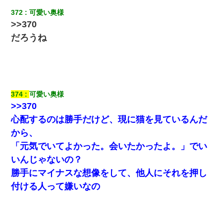
安だ）→ 仕事を早退して帰宅すると、嫁と嫁両親と知らない男が
２人・・・
372
可愛い奥様
>>370
新築の家で。クラクラするくらいの「白粉の匂い」が鼻につくも
だろうね
嫁＆娘「そんな匂いしない…」ある日、友人奥「素敵なアンティ
ークですね！」俺（！？）
元旦那から復縁要請。息子「最新型のiPhoneも買えない貧乏は嫌
だ、再婚して」私「なら父親と暮らせ」息子「やった＾＾」私
（もう手遅れだったんだな…）
374
可愛い奥様
>>370
妊娠中に「おいこのブタ女！てめー席譲れ！」と絡まれ腹を殴る
心配するのは勝手だけど、現に猫を見ているんだ
真似された。泣きながら夫に話すと一年後に…
から、
「元気でいてよかった。会いたかったよ。」でい
旦那の元カノをSNSで探して写真を保存して顔面評価スレで写真
を晒してた。ほとんどがブスという評価の中で二人ほど意外に好
いんじゃないの？
評価で苦々しく思った
勝手にマイナスな想像をして、他人にそれを押し
付ける人って嫌いなの
彼にプロポーズされたんだけど、実は資産家だと知って婚約破棄
した。B子「A男くんと別れたって本当？私が付き合ってもい
い？」