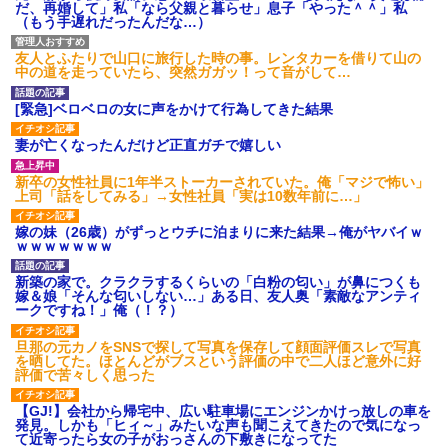
だ、再婚して」私「なら父親と暮らせ」息子「やった＾＾」私
（もう手遅れだったんだな…）
友人とふたりで山口に旅行した時の事。レンタカーを借りて山の
中の道を走っていたら、突然ガガッ！って音がして…
[緊急]ベロベロの女に声をかけて行為してきた結果
妻が亡くなったんだけど正直ガチで嬉しい
新卒の女性社員に1年半ストーカーされていた。俺「マジで怖い」
上司「話をしてみる」→女性社員「実は10数年前に…」
嫁の妹（26歳）がずっとウチに泊まりに来た結果→俺がヤバイｗ
ｗｗｗｗｗｗｗ
新築の家で。クラクラするくらいの「白粉の匂い」が鼻につくも
嫁＆娘「そんな匂いしない…」ある日、友人奥「素敵なアンティ
ークですね！」俺（！？）
旦那の元カノをSNSで探して写真を保存して顔面評価スレで写真
を晒してた。ほとんどがブスという評価の中で二人ほど意外に好
評価で苦々しく思った
【GJ!】会社から帰宅中、広い駐車場にエンジンかけっ放しの車を
発見。しかも「ヒィ～」みたいな声も聞こえてきたので気になっ
て近寄ったら女の子がおっさんの下敷きになってた