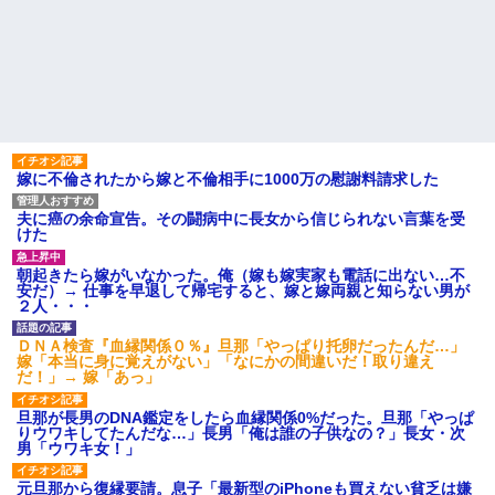
嫁に不倫されたから嫁と不倫相手に1000万の慰謝料請求した
夫に癌の余命宣告。その闘病中に長女から信じられない言葉を受
けた
朝起きたら嫁がいなかった。俺（嫁も嫁実家も電話に出ない…不
安だ）→ 仕事を早退して帰宅すると、嫁と嫁両親と知らない男が
２人・・・
ＤＮＡ検査『血縁関係０％』旦那「やっぱり托卵だったんだ…」
嫁「本当に身に覚えがない」「なにかの間違いだ！取り違え
だ！」→ 嫁「あっ」
旦那が長男のDNA鑑定をしたら血縁関係0%だった。旦那「やっぱ
りウワキしてたんだな…」長男「俺は誰の子供なの？」長女・次
男「ウワキ女！」
元旦那から復縁要請。息子「最新型のiPhoneも買えない貧乏は嫌