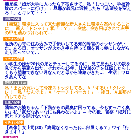
ション鳴らしてんだ！降りてこ
義兄嫁「娘が大学に入ったら下宿させて」私「しつこい、学校斡
いよ！」と怒鳴りだし...
旋のアパートに行け」→ 旦那が義兄に通報したら「志望校を変え
【衝撃】報酬100万円超の治験
ろ！」とキレて・・・
募集がこちらｗｗｗｗｗ(※画像
あり)
【衝撃】職場に入って来た綺麗な新人さんに職場を案内すること
【ネット騒然】惨殺されたタ
に → 新人「ドンッ！」私「！？」→ 突然、突き飛ばされて左手
ワマン頂き女子のこの動画、す
の甲を踏みつけられて…
げえええええｗｗｗｗｗｗｗｗ
ｗｗｗ
近所のお寺に住み込みで手伝いしてる知的障害のオッサンがい
【愕然】白のクラウン俺氏、
た。ある日、オッサンが火かき棒を持って顔を真っ赤にしながら
高速道路左車線を制限速度で走
走り回っていて…
った結果wwwwwwwwwwww
百年の恋12-899 食べた量を
小学生の妹が20代の弟とチューしてるのに、見て見ぬふりの親を
張り合ってくる
見てから実家を出た。それから15年、妹が弟の子を妊娠したらし
くもう堕胎できない月なんだと母から連絡がきた…｜生活｜ワロ
【悲報】佐藤輝明・・・２軍
タあんてな
でも盛大にやらかす←あまり悲
しませないでくれ
私「まとめ買いして冷凍ストックしてる」Ａ「ずるい！クレク
レ！」私「なんでよ」Ａ「ケーチ！バーカ！」→ 後日、Ａ旦那が
凸してきた
隣室のお婆ちゃん「下階からの異臭に困ってる、今もすっごく臭
い」私「変だなあ～なにも臭わないよ」→ その後。警察『絶対に
窓とドアを開けないで』
【画像】女上司(30)「終電なくなったね…部屋くる？」ワイ「行
きます！」