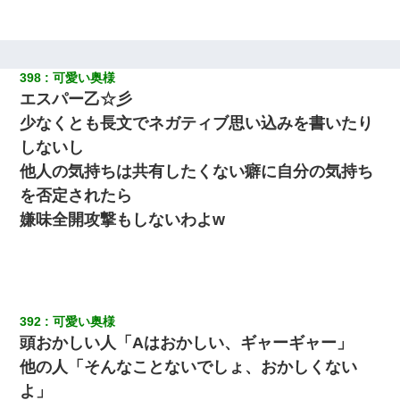
旦那の元嫁「離婚したとはいえ、私が本来の妻。許可なく結婚す
るなんてどういう神経してるの？離婚届を記入して持って来い」
→笑いが止まらなくなり・・・
398
可愛い奥様
エスパー乙☆彡
10年ほど前、息子がまだ年中だった時に離婚したんだけど、一昨
年の暮れに突然息子が職場を訪ねてきた。
少なくとも長文でネガティブ思い込みを書いたり
しないし
【GJ!】会社から帰宅中、広い駐車場にエンジンかけっ放しの車を
他人の気持ちは共有したくない癖に自分の気持ち
発見。しかも「ヒィ～」みたいな声も聞こえてきたので気になっ
て近寄ったら女の子がおっさんの下敷きになってた
を否定されたら
嫌味全開攻撃もしないわよw
妻と同居し始めたときから、よく妻が「どこかで音漏れしてな
い？音楽聞こえる」と言っていて…
9月に付き合い始めたけどこの、この人と結婚はないわと判断して
別れた。その元彼が交通事故で重体になっているらしく…
392
可愛い奥様
頭おかしい人「Aはおかしい、ギャーギャー」
最近うちの庭に知らない男の人がしょっちゅう入ってくる。それ
他の人「そんなことないでしょ、おかしくない
を職場で愚痴ったら、同僚男性が怒鳴りつけてきた。
よ」