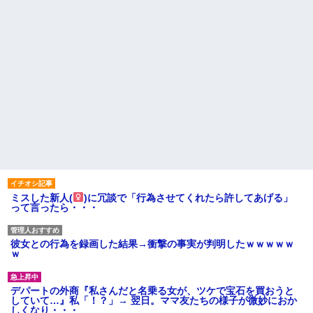
ミスした新人(
)に冗談で「行為させてくれたら許してあげる」
って言ったら・・・
彼女との行為を録画した結果→衝撃の事実が判明したｗｗｗｗｗ
ｗ
デパートの外商『私さんだと名乗る女が、ツケで宝石を買おうと
していて…』私「！？」→ 翌日。ママ友たちの様子が微妙におか
しくなり・・・