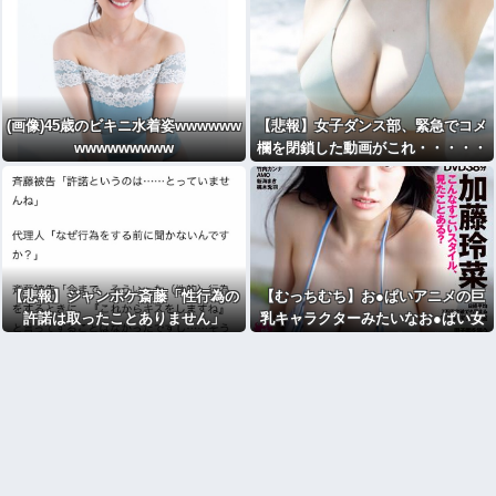
豹変
(画像)45歳のビキニ水着姿wwwwww
【悲報】女子ダンス部、緊急でコメ
wwwwwwwww
欄を閉鎖した動画がこれ・・・・・
【悲報】ジャンポケ斎藤「性行為の
【むっちむち】お●ぱいアニメの巨
許諾は取ったことありません」
乳キャラクターみたいなお●ぱい女
体グラドルさん、週プレの表紙と付
録映像になる