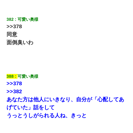
【報告者がキチ】嫁「妊娠した」俺『それじゃあ皆に祝ってもら
おう』友人達を家に連れ帰ってホームパーティー→俺『皆に祝え
てもらえて良かったな！』→
382
可愛い奥様
>>378
出張中の旦那から『フリンしやがって、このクズ』と電話が。私
「本当に家まで来たの？証拠は？」旦那「俺の言葉が信じられな
同意
いのか！」→ 離婚後
面倒臭いわ
高1のとき男に襲われ、不妊の叔母に頼まれて出産。→叔母夫婦が
養子縁組してアメリカに子供を連れ帰った。→9・11で叔母夫婦が
亡くなってしまい…
388
可愛い奥様
上司「何なの、この書類！！」私「あの‥」上司「今は私が話し
てるの！」私「ですから」上司「黙って聞きなさい！」私「それ
>>378
は」上司「言い訳しない！」→結果ｗｗｗｗｗ
>>382
あなた方は他人にいきなり、自分が「心配してあ
ずっとニートだと思ってた同居の義弟が投資で旦那より稼いでる
とか知らなかった…
げていた」話をして
うっとうしがられる人ね、きっと
近所のお寺に住み込みで手伝いしてる知的障害のオッサンがい
た。ある日、オッサンが火かき棒を持って顔を真っ赤にしながら
走り回っていて…