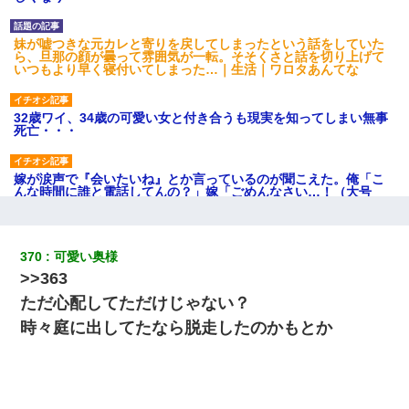
妹が嘘つきな元カレと寄りを戻してしまったという話をしていた
ら、旦那の顔が曇って雰囲気が一転。そそくさと話を切り上げて
いつもより早く寝付いてしまった…｜生活｜ワロタあんてな
32歳ワイ、34歳の可愛い女と付き合うも現実を知ってしまい無事
死亡・・・
嫁が涙声で『会いたいね』とか言っているのが聞こえた。俺「こ
んな時間に誰と電話してんの？」嫁「ごめんなさい…！（大号
泣」俺（キターー）→
【唖然】帰宅したら旦那のスポーツカーが消えていた。警察『目
370
可愛い奥様
立つし、すぐ見つかるかもしれません』→ 数時間後・・警察『××
>>363
さんご存じですか？』
ただ心配してただけじゃない？
【戦争】不妊の俺嫁に弟嫁が2日間4歳児を託児 俺嫁はそこまで気
時々庭に出してたなら脱走したのかもとか
にしてなかったが、あまりにも子供が俺嫁に懐くので最後らへん
顔引きつってた → そして弟嫁が迎えに来た翌日…
朝起きたら嫁がいなかった。俺（嫁も嫁実家も電話に出ない…不