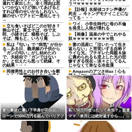
連れて家出した。全く理由は思
う⇒ｗｗｗｗｗｗ
いつかないけど強いてあげると
【訃報】名探偵コナン声優が
すれば母のせいかもしれない。
死去 → 今トンデモナイことにな
嫁のせいでアトピー悪化しそう
ってる・・・
→
ワイ、小学生時代に母の不倫
立ち食いそばどこのが好き？
を発見し人格が壊れる
狭山そば、富士そば、ゆで太
郎、小諸そば、箱根そば、しぶ
【画像】温泉の中でこれやる
そば、梅もと、いろり庵
奴ｗｗｗｗｗｗｗｗｗ他
私は『匂い』で “病気” が分か
妻の流産に「泣いたって生き
る→ある日、義弟嫁の子供から
返らない」と苦笑いする自称ド
「ガンの匂い」がし始めたの
ライな兄。ブチギレた両親＆妹
で、夫経由で「ガンではない
に責められるも逆上した兄の悲
か」と伝えたら怒って絶縁、そ
惨すぎる現在←淡々としてるん
の結果・・・
じゃなくて単なる冷血漢
同僚男性とのお付き合いを断
AmazonのアツさMax！心も
ったら「理屈に合わない主張を
踊る「マンガ毎週末セール
振りかざす感情的なヒステリー
（50%還元）」2日目襲来！
女」と言いふらされて・・・
二週間前に拾った迷い猫(2ヶ
死ねだのクソ親父だのうるさ
月) 上手く撮らせてくれないので
かった反抗期の娘が托卵だった
ピンボケですが【再】
ことが発覚。嫁共々追放確定と
【悲報】あずみとかいう漫画
なった途端に娘「」…はぁ？
読んだんやけど、何で山で修行
【衝撃】若い女の子からする
しただけの子供達があんなに強
妻が事故に遭い下半身が不自由に。
私「50万円使ったって本当？」監査
「甘い匂い」の正体、まさか分
いんや
ローンで5000万円を組んでバリアフ
ママ「来月には絶対返すから…」→
からないDTなんておらんよな？
耳の聞こえが悪い方（日常の
よな？w w w w w w w w w w w
リーの家を建てた。だが俺には作戦
約束を信じて待った結果、警察に通
工夫）
【驚愕】マチアプで会った外
があった
報することになり…
【崩壊寸前】夫がバイトの子
国人からまさかの『こう』言わ