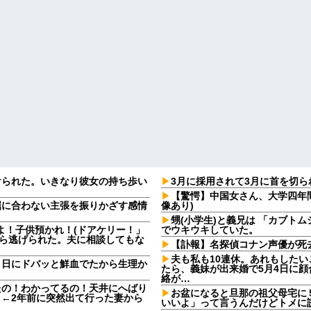
けられた。いきなり彼女の持ち歩い
3月に採用されて3月に首を切
【驚愕】中国女さん、大学四年
屈に合わない主張を振りかざす感情
像あり)
・
甥(小学生)と義兄は 「カブト
よ！子供預かれ！(ドアケリー！」
でウキウキしていた。
たら逃げられた。夫に相談してもな
【訃報】名探偵コナン声優が死去
夫も私も10連休。あれもしたいこ
９日にドバッと鮮血でたから生理か
たら、義妹が出来婚で5月4日に
絡が…
たの！わかってるの！天井にへばり
お盆になると旦那の祖父母宅に
←2年前に突然出て行った妻から
いいよ」って言うんだけどトメに