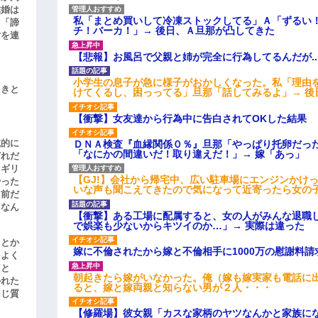
結婚は
私「まとめ買いして冷凍ストックしてる」Ａ「ずるい
、「諦
チ！バーカ！」→ 後日、Ａ旦那が凸してきた
女を連
【悲報】お風呂で父親と姉が完全に行為してるんだが..
小学生の息子が急に様子がおかしくなった。私「理由
引きと
けてくるし、困っってる」旦那「話してみるよ」→ 後
【衝撃】女友達から行為中に告白されてOKした結果
滅的に
ＤＮＡ検査『血縁関係０％』旦那「やっぱり托卵だっ
「なにかの間違いだ！取り違えだ！」→ 嫁「あっ」
どれだ
リギリ
【GJ!】会社から帰宅中、広い駐車場にエンジンかけ
やった
いな声も聞こえてきたので気になって近寄ったら女の
名前だ
、なん
【衝撃】ある工場に配属すると、女の人がみんな退職
で娯楽も少ないからキツイのか…」→ 実際は違った
」とか
嫁に不倫されたから嫁と不倫相手に1000万の慰謝料請
をよく
たと
朝起きたら嫁がいなかった。俺（嫁も嫁実家も電話に出
かれた
ると、嫁と嫁両親と知らない男が２人・・・
同じ質
【修羅場】彼女親「カスな家柄のヤツなんかと家族に