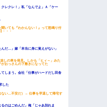
！クレクレ！」私「なんでよ」Ａ「ケー
.
を聞いても『わかんない！』って怒鳴り付
日・・・
たんだ…」嫁「本当に身に覚えがない」
っ放しの車を発見。しかも「ヒィ～」みた
子がおっさんの下敷きになってた
してしまう。会社「仕事がハードだし田舎
求した
ない…不安だ）→ 仕事を早退して帰宅す
なるのはごめんだ」俺「じゃあ別れま