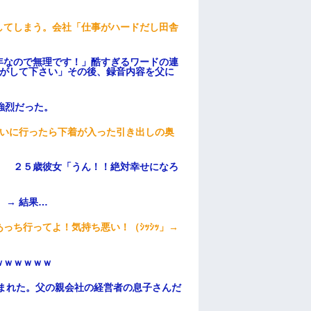
してしまう。会社「仕事がハードだし田舎
年なので無理です！」酷すぎるワードの連
逃がして下さい」その後、録音内容を父に
強烈だった。
伝いに行ったら下着が入った引き出しの奥
」 ２５歳彼女「うん！！絶対幸せになろ
 → 結果…
っち行ってよ！気持ち悪い！（ｼｯｼｯ」→
ｗｗｗｗｗｗ
頼まれた。父の親会社の経営者の息子さんだ