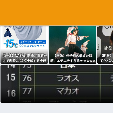
【画像】NASAが開発、着るだ
【画像】佳子様の鍛えた腹
【朗報】
けで瞬時に-15℃冷却する冷感
筋、エチエチすぎるｗｗｗwｗ
てたバス
ポンチョ3,980円！
ｗｗｗｗｗｗｗ
一番大き
を公開ｗ