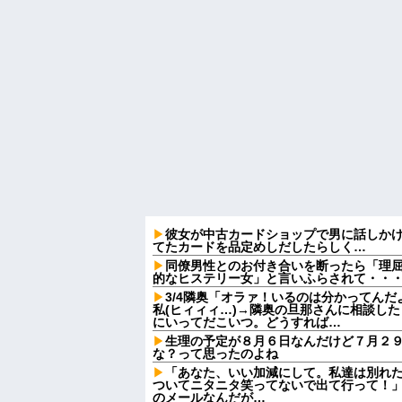
彼女が中古カードショップで男に話しか
てたカードを品定めしだしたらしく…
同僚男性とのお付き合いを断ったら「理
的なヒステリー女」と言いふらされて・・
3/4隣奥「オラァ！いるのは分かってんだ
私(ヒィィィ…)→隣奥の旦那さんに相談し
にいってだこいつ。どうすれば…
生理の予定が８月６日なんだけど７月２
な？って思ったのよね
「あなた、いい加減にして。私達は別れ
ついてニタニタ笑ってないで出て行って！」
のメールなんだが…