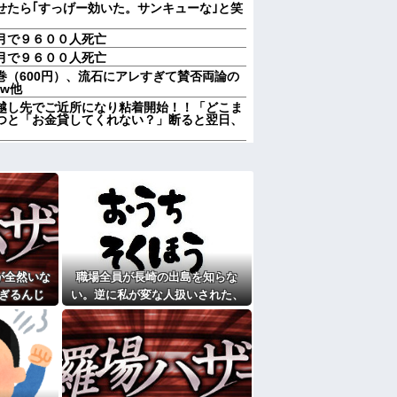
せたら｢すっげー効いた。サンキューな｣と笑
月で９６００人死亡
月で９６００人死亡
巻（600円）、流石にアレすぎて賛否両論の
 w他
越し先でご近所になり粘着開始！！「どこま
つと「お金貸してくれない？」断ると翌日、
越し先でご近所になり粘着開始！！「どこま
つと「お金貸してくれない？」断ると翌日、
５泊くらいさせられる。旦那は「行かなくて
誘われると断れなくなってしまう
もってないよね」俺「ちゃんとやってるだ
巡って夫婦で揉めることに…
男が既婚者だった！しかも妻から直接電話が
が全然いな
職場全員が長崎の出島を知らな
奥さんから「掃除機の音がうるさい」と苦情
ぎるんじ
い。逆に私が変な人扱いされた、
ずなのに、原因を探るとまさかの事実が…
を聞き続け
一般常識だと思ってたのに
家に遊びに行ったら私が小さい頃に撮った写
脳腫瘍手術→“腫瘍の無い部位”を摘出 2度
幹損傷で“植物状態”に
ここもダメだったらもう食べていけないんで