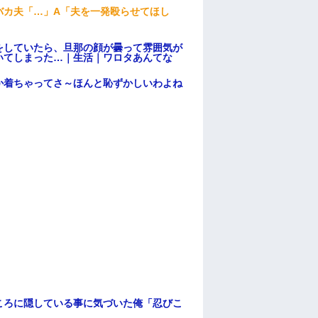
バカ夫「…」A「夫を一発殴らせてほし
をしていたら、旦那の顔が曇って雰囲気が
いてしまった…｜生活｜ワロタあんてな
か着ちゃってさ～ほんと恥ずかしいわよね
ころに隠している事に気づいた俺「忍びこ