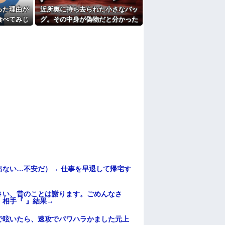
たよ
った理由が
近所奥に持ち去られた小さなバッ
食べてみじ
グ。その中身が偽物だと分かった
・・・
時、どんな顔をするのか楽しみ
で…
ない…不安だ）→ 仕事を早退して帰宅す
さい、昔のことは謝ります。ごめんなさ
相手『 』結果→
で呟いたら、速攻でパワハラかました元上