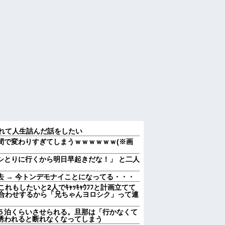
られて人生詰んだ話をしたい
間で変わりすぎてしまうｗｗｗｗｗｗ(※画
ムシとりに行くから明日早起きだな！」 と二人
 → 今トンデモナイことになってる・・・
れもしたいと2人でｷｬｯｷｬｳﾌﾌと計画立てて
顔合わせするから「兄ちゃんヨロシク」って連
５泊くらいさせられる。旦那は「行かなくて
誘われると断れなくなってしまう