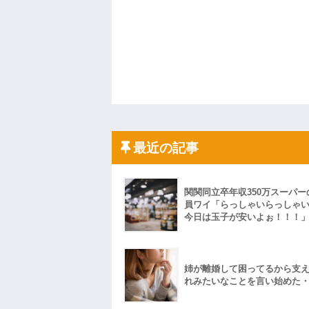
最近の記事
関関同立卒年収350万スーパー
員ワイ「らっしゃいらっしゃ
今日は玉子が安いよぉ！！！
姉が離婚して困ってるから支
れみたいなことを言い始めた