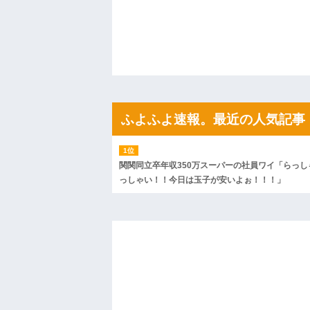
「こんな高いの？ｗｗ」「逆に超安い」
私「ちょっと、人の家の金庫触らないで
たから、開けてみようとしただけ☆』義兄
果・・・
私「初めて飲む味だけどなんのお茶？」
【GIF】JSのカンチョーワロタ
後続車にクラクションを鳴らされ彼氏が
んだ！降りてこいよ！」と怒鳴りだし...
【衝撃】報酬100万円超の治験募集がこち
ふよふよ速報。最近の人気記事
【ネット騒然】惨殺されたタワマン頂き
ｗｗｗｗｗｗｗｗｗｗ
【愕然】白のクラウン俺氏、高速道路左
wwwwwwwwwwww
関関同立卒年収350万スーパーの社員ワイ「らっし
百年の恋12-899 食べた量を張り合って
っしゃい！！今日は玉子が安いよぉ！！！」
【悲報】佐藤輝明・・・２軍でも盛大に
れ