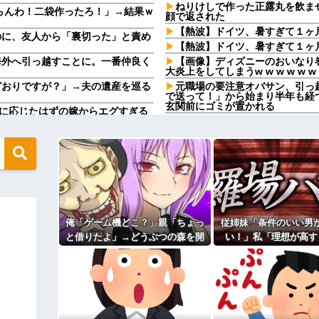
ねりけしで作った正露丸を飲ま
らんわ！二袋作ったろ！」→結果ｗ
顔で返された
【熱波】ドイツ、暑すぎて１ヶ
のに、友人から「裏切った」と責め
【熱波】ドイツ、暑すぎて１ヶ
海外へ引っ越すことに。一番仲良く
【画像】ディズニーのおいなり
大炎上をしてしまうw w w w w w
どおりですが？」→夫の遺産を巡る
元職場の要注意オバサン、引っ
で送って！」から始まり半年も経
玄関前にゴミが置かれる
離婚に応じたはずの嫁からエグすぎる
元職場の要注意オバサン、引っ
で送って！」から始まり半年も経
必ず女の子だと思われる。同じ名前
玄関前にゴミが置かれる
お盆になると旦那の祖父母宅に
たよ」→どうぶつの森を開いた瞬
いいよ」って言うんだけどトメに
嫁「最近さ、家事に気持ちがこ
入りのドレスがこちらです←コレは
ろ」→分担していたはずの家事を
【驚愕】サークルで付き合った
する←コレは妥当か？？？？？？？
来たんだがｗｗｗｗ
俺「ゲーム機どこ？」親「ちょっ
従姉妹「条件のいい男
いい丼をポスト
引越して一週間経った頃、隣の
と借りたよ」→どうぶつの森を開
い！」私「理想が高す
う言うのでいいんだよが目一杯詰ま
があった。静かに暮らしていたは
いた瞬間、村が大変なことになっ
ゃ…？」→婚活の愚痴
転校生と仲良くなってその子の
てしまう
ていて…
真があった
た結果…
てください。出来るだけの償いはし
【衝撃】50代女性、京大病院で
0発ぐらい殴る蹴るでフルボッコ
「腫瘍ではない」と出るも続行、脳
パートの面接で号泣しながら「
ィギュアがヤバすぎるｗｗｗｗｗｗ
す」って熱弁してた人がいた