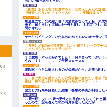
司がLINEを送ってきた。
【衝撃】ある工場に配属すると、女の人がみんな退職
で娯楽も少ないからキツイのか…」→ 実際は違った
居酒屋にて。兄の紹介者「お酒飲みなって」私「未成
発で、耐えきれず店員に5千円を渡し「お勘定です。
聞かせたら...
ケーキバイキングにいた単独の50くらいのオッサン、
【考察】兄嫁急死の1年後、兄が引越すというので手
にとんでもないモノを見つけた
３２歳俺「ずっと好きでした！！付き合って下さい！
うね！！！！」 → ７年後ｗｗｗｗｗ
の社
彼氏家「うちは墨入れるのが伝統だから。お前も彫れ」
い！！
」
とっさに女児を捕まえたら変質者扱いされた。母親「あ
後日、俺を見つけた母親がすっ飛んできて・・・
彼女との行為を録画した結果→衝撃の事実が判明した
えてく
・・・
22歳の頃、父に36歳の男性とお見合いをしてくれと
ったので、父も喜んで私の写真を送ったんだが→