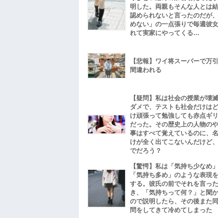
明した。両親もそんな人とは
認められないと言ったのだが
めない」の一点張りで毎週彼
れて実家にやってくる…
【悲報】ワイ将スーパーで万
間違われる
【疑問】私は社会の授業が壊
ダメで、テストも社会だけは
け頑張って勉強しても赤点ギ
だった。その歴史上の人物の
事はすべて覚えているのに、
けが全く出てこないんだけど
でだろう？
【驚愕】私は「気持ち少なめ
「気持ち多め」のような表現
する。彼氏の前でそれを言っ
き、「気持ちって何？」と聞
ので説明したら、その後また
問をしてきて冷めてしまった