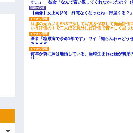
す…」→ 彼女「なんで言い返してくれなかったの？（
【画像】女上司(30)「終電なくなったね…部屋くる？
旦那の元カノをSNSで探して写真を保存して顔面評価
いう評価の中で二人ほど意外に好評価で苦々しく思っ
医者「糖尿病で余命1年です」 ワイ「知らんわｗどう
ｗｗｗｗ
何年か前に妹は離婚している。当時生まれた姪が義弟
り…