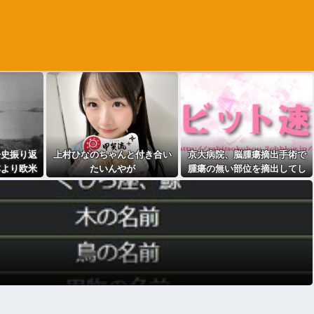
争史振り返
上村ひなのちゃんと付き合い
京大病院、脳腫瘍摘出手術で
本より欧米
たいんやが
腫瘍の無い部位を摘出してし
やん
まう 手術ミスで50代女性患
者を「植物状態」に