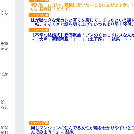
裁判官「お互いに最後に言いたいことはありますか」
い」裁判官「どうぞ」
いくら
い」
妹が嘘つきな元カレと寄りを戻してしまったという話
一転。そそくさと話を切り上げていつもより早く寝付
【不幸な結婚式】新郎親族「ブスのくせにドレスなん
～（大声」新郎両親「！！！（土下座」→ 結果・・・
気を振
ｗｗｗ
してか
けど、
よろし
頃かな
同じマンションに住んでる女性が鍵をわかりやすいと
んでみよう！」→ 結果
事が判