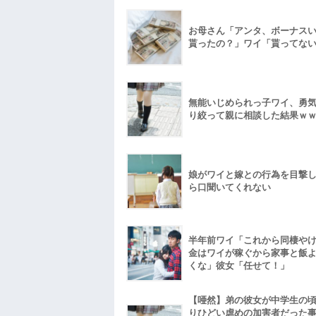
お母さん「アンタ、ボーナス
貰ったの？」ワイ「貰ってな
無能いじめられっ子ワイ、勇
り絞って親に相談した結果ｗ
娘がワイと嫁との行為を目撃
ら口聞いてくれない
半年前ワイ「これから同棲や
金はワイが稼ぐから家事と飯
くな」彼女「任せて！」
【唖然】弟の彼女が中学生の
りひどい虐めの加害者だった