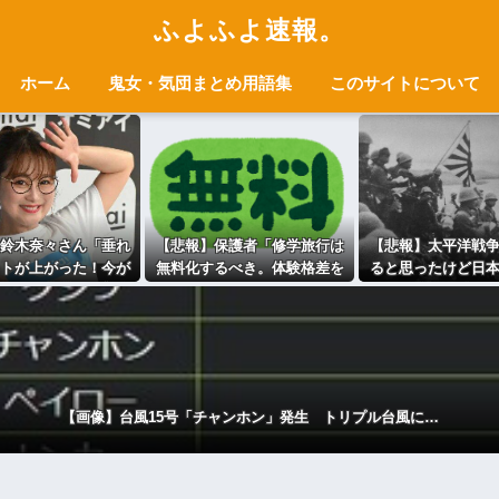
ふよふよ速報。
ホーム
鬼女・気団まとめ用語集
このサイトについて
鈴木奈々さん「垂れ
【悲報】保護者「修学旅行は
【悲報】太平洋戦
トが上がった！今が
無料化するべき。体験格差を
ると思ったけど日
い！」豊満な下着姿
放置するのか」←これ
が諸悪の根源
ｗｗｗｗｗｗｗｗｗ
【画像】台風15号「チャンホン」発生 トリプル台風に…