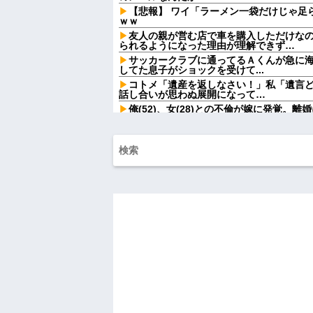
【悲報】 ワイ「ラーメン一袋だけじゃ足
ｗｗ
友人の親が営む店で車を購入しただけな
られるようになった理由が理解できず…
サッカークラブに通ってるＡくんが急に
してた息子がショックを受けて...
コトメ「遺産を返しなさい！」私「遺言
話し合いが思わぬ展開になって…
俺(52)、女(28)との不倫が嫁に発覚。
攻撃が恐ろしすぎる
息子に『葵』と名付けたら、初対面では
でも避けられなかった勘違いとは…
俺「ゲーム機どこ？」親「ちょっと借り
間、村が大変なことになっていて…
【画像】俺たちの姫、佳子さまのお気に
可愛過ぎるw w w w w w w w
【速報】ルフィの幹部、懲役20年に決定
シャウエッセン公式、またこういうので
【画像】令和最新版の宇垣美里さん←こ
ってると話題にw w w w w w w w w
AIさん、ドラクエ6を理想的にアニメ化し
間男が嫁と一緒に「お願いします離婚し
ます。」とか言ってきたからブチ切れて10
に...
ハードオフに売っていた4万4000円のフ