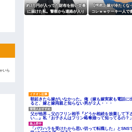
主な税金の成り立ちを調べてみ
約3万円が入ってた財布を拾い交番
【愕然】嫁が冷たくな
よ！」キチママ『そこに金庫があっ
に届けた私。警察から連絡が入り
コレｗｗケーキ一人で
「泥は出てけ！二度と来るな！」結
その金が私のものになった結果...
めって言われてた
彼「ちっ！」私「」
逆切れ。「何クラクション鳴らして
らｗｗｗｗｗ(※画像あり)
女子のこの動画、すげえええええｗ
車線を制限速度で走った結果
ゃいら
くる
やらかす←あまり悲しませないでく
朝起きたら嫁がいなかった。俺（嫁も嫁実家も電話に出
ると、嫁と嫁両親と知らない男が２人・・・
父が他界→父のフリン相手『どうか相続を放棄して下
い…』私「お子さんはフリン略奪婚って知ってるの？」
「パワハラを受けたから思い切って転職した」とSNS