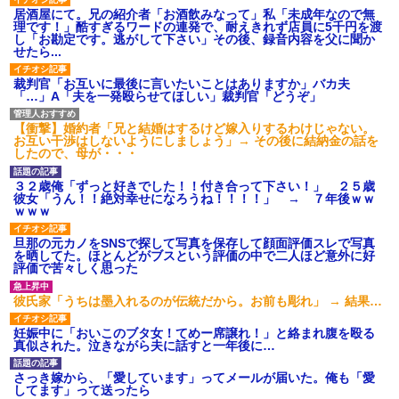
居酒屋にて。兄の紹介者「お酒飲みなって」私「未成年なので無
理です！」酷すぎるワードの連発で、耐えきれず店員に5千円を渡
し「お勘定です。逃がして下さい」その後、録音内容を父に聞か
せたら...
裁判官「お互いに最後に言いたいことはありますか」バカ夫
「…」A「夫を一発殴らせてほしい」裁判官「どうぞ」
【衝撃】婚約者「兄と結婚はするけど嫁入りするわけじゃない。
お互い干渉はしないようにしましょう」→ その後に結納金の話を
したので、母が・・・
３２歳俺「ずっと好きでした！！付き合って下さい！」 ２５歳
彼女「うん！！絶対幸せになろうね！！！！」 → ７年後ｗｗ
ｗｗｗ
旦那の元カノをSNSで探して写真を保存して顔面評価スレで写真
を晒してた。ほとんどがブスという評価の中で二人ほど意外に好
評価で苦々しく思った
彼氏家「うちは墨入れるのが伝統だから。お前も彫れ」 → 結果…
妊娠中に「おいこのブタ女！てめー席譲れ！」と絡まれ腹を殴る
真似された。泣きながら夫に話すと一年後に…
さっき嫁から、「愛しています」ってメールが届いた。俺も「愛
してます」って送ったら