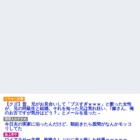
がない
の私「知るかボケ」兄嫁「キィ
ィィィー！！！！」私「あ…」
母「事故だったのよ」家族
「母さんがわざとやるはずな
【悲報】 有吉、一般人に「ド
い」→嫁が毒を飲まされ子ども
正論」を叩きつけて炎上ｗｗｗ
を失ったのに信じてもらえず…
ｗｗｗｗｗ
私が席を外して戻ってくる
義父「事故を起こす前に免許
と、園ママが私の財布をいじっ
を返そうと思う」私「その決断
た形跡が・・・
は立派ですね…」→義父の一言
に胸が熱くなって…
【前編】妻が娘（前妻との
子）を連れて家を出て行った。
ハードオフに売っていた4万
前妻に育児放棄され22歳にもな
4000円のフィギュアがヤバすぎ
ってむくれて家出するような幼
るｗｗｗｗｗｗ「こんな高い
い娘を妻に任せておけないので
の？ｗｗ」「逆に超安い」
娘だけでも返して欲しい
私「ちょっと、人の家の金庫
勝って欲しいスポーツの試合
触らないでよ！」キチママ『そ
って私が見ると負けることがす
こに金庫があったから、開けて
ごく多い気がしてる
みようとしただけ☆』義兄「泥
は出てけ！二度と来るな！」結
主な税金の成り立ちを調べて
果・・・
みたよ
私「初めて飲む味だけどなん
のお茶？」彼「ちっ！」私「」
【クズ】昔、兄がお見合いして「ブスすぎｗｗｗ」と断った女性
が、兄の同級生と結婚。それを知った兄は荒れ狂い、｢嫁さん、俺
【GIF】JSのカンチョーワロ
のお古ですが気分はどう？」とメールを送った→
タ
後続車にクラクションを鳴ら
され彼氏が逆切れ。「何クラク
今日夫の実家に泊ったんだけど、朝起きたら股間がなんかモッコ
ション鳴らしてんだ！降りてこ
リしてた
いよ！」と怒鳴りだし...
【衝撃】報酬100万円超の治験
ワイアラサー主婦、昨晩久しぶりに夫と致した結果ｗｗｗｗｗ