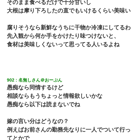
そのまま食べるだけで十分甘いし
17年飼っていた犬が亡くなった。鼻水垂らし嗚咽する私に、猫が
大根は摩り下ろしたの直でもいけるくらい美味い
近づいて頭突きをしてきて…
腐りそうなら新鮮なうちに干物か冷凍にしてるわ
嫁が涙声で『会いたいね』とか言っているのが聞こえた。俺「こ
んな時間に誰と電話してんの？」嫁「ごめんなさい…！（大号
先入観から何か手をかけたり味つけないと、
泣」俺（キターー）→
食材は美味しくないって思ってる人いるよね
婚活パーティーでよく会う美女がいた。こんな完璧な容姿を持っ
てしても結婚て難しいんだなぁ…と思ってた
ケーキバイキングにいた単独の50くらいのオッサン、強烈だっ
902
名無しさん＠おーぷん
た。
愚痴なら同情するけど
相談ならもうちょっと情報欲しいかな
嘘をついてフリン旅行へ出かけた嫁→翌日、嫁「ただいま～」旦
那「娘がシんだよ。何度も連絡したのに…」嫁「えっ」→なん
愚痴なら以下は読まないでね
と・・・
嫁の言い分はどうなの？
書店「息子さんが万引きしました」私「はっ？(息子目の前にいる
し…)うちの子ではないので迎えに行きません」→息子を名乗って
例えばお前さんの勤務先なりに一人でついて行っ
た人物の正体が判明するも・・・
てとかで