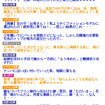
募集がこちらｗｗｗｗｗ(※画像
あり)
200万を貸したコウトから、追加で400万の申し込み、私「無理。
【ネット騒然】惨殺されたタ
義弟より娘たちが大事」旦那「娘たちが成人したら別れよう」私
ワマン頂き女子のこの動画、す
（は？）
げえええええｗｗｗｗｗｗｗｗ
ｗｗｗ
【画像】女の子「お母さん！！私ようやくファッションモデルに
【愕然】白のクラウン俺氏、
選ばれたの！絶対見に来てね！」→悲しい結果がこれ・・・
高速道路左車線を制限速度で走
った結果wwwwwwwwwwww
三年働いてたパートを突然クビになった。しかし元職場の主要取
百年の恋12-899 食べた量を
引先のトップが母方の叔父だったので…
張り合ってくる
【悲報】佐藤輝明・・・２軍
17年飼っていた犬が亡くなった。鼻水垂らし嗚咽する私に、猫が
でも盛大にやらかす←あまり悲
近づいて頭突きをしてきて…
しませないでくれ
結婚生活10ヶ月目で嫁から一方的に「もう冷めた」と離婚切り出
された
ナンパにほいほい付いていった私、地獄に落ちる
医者「糖尿病で余命1年です」 ワイ「知らんわｗどうせ死ぬなら
食べる量増やすわｗ」→結果ｗｗｗｗｗ
嘘をついてフリン旅行へ出かけた嫁→翌日、嫁「ただいま～」旦
那「娘がシんだよ。何度も連絡したのに…」嫁「えっ」→なん
と・・・