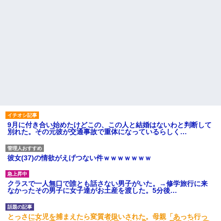
9月に付き合い始めたけどこの、この人と結婚はないわと判断して
別れた。その元彼が交通事故で重体になっているらしく…
彼女(37)の情欲がえげつない件ｗｗｗｗｗｗｗ
クラスで一人無口で誰とも話さない男子がいた。→修学旅行に来
なかったその男子に女子達がお土産を渡した。5分後…
とっさに女児を捕まえたら変質者扱いされた。母親「あっち行っ