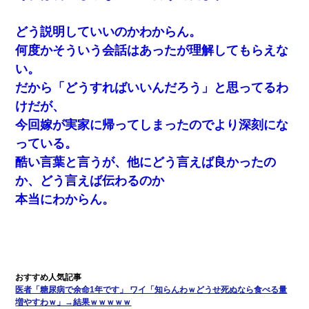
どう説明していいのかわからん。
夫の友達がBBQを定期的に開催して夫婦で参加してたんだけど、
女性側のリーダーみたいな人に「BBQは友達とやりなよ！」と言
何度かそういう会話はあったが理解してもらえな
われて…
い。
だから「どうすればいいんだろう」と思ってるわ
体中に赤い蕁麻疹みたいなのができて、皮膚科にいったら「ジベ
ル薔薇色ひこう疹」という症状だと言われた
けだが、
今回嫁が実家に帰ってしまったのでより深刻にな
【悲報】姉と入浴中に大きくなってしまった結果ｗｗｗｗｗｗｗ
っている。
ｗ
酷い言葉と言うが、他にどう言えば良かったの
妹が嘘つきな元カレと寄りを戻してしまったという話をしていた
か、どう言えば伝わるのか
ら、旦那の顔が曇って雰囲気が一転。そそくさと話を切り上げて
本当にわからん。
いつもより早く寝付いてしまった…｜生活｜ワロタあんてな
医者「糖尿病で余命1年です」 ワイ「知らんわｗどうせ死ぬなら食べる量
増やすわｗ」→結果ｗｗｗｗｗ