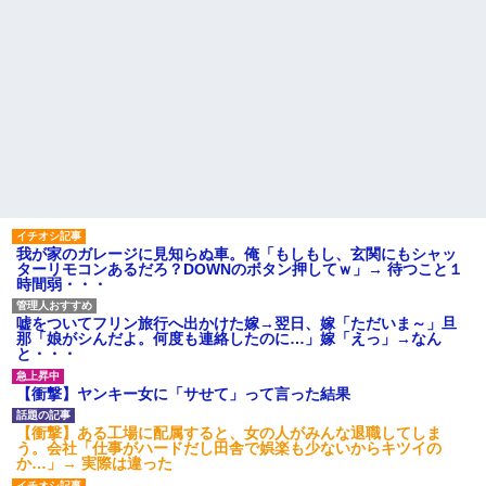
我が家のガレージに見知らぬ車。俺「もしもし、玄関にもシャッ
ターリモコンあるだろ？DOWNのボタン押してｗ」→ 待つこと１
時間弱・・・
嘘をついてフリン旅行へ出かけた嫁→翌日、嫁「ただいま～」旦
那「娘がシんだよ。何度も連絡したのに…」嫁「えっ」→なん
と・・・
【衝撃】ヤンキー女に「サせて」って言った結果
【衝撃】ある工場に配属すると、女の人がみんな退職してしま
う。会社「仕事がハードだし田舎で娯楽も少ないからキツイの
か…」→ 実際は違った