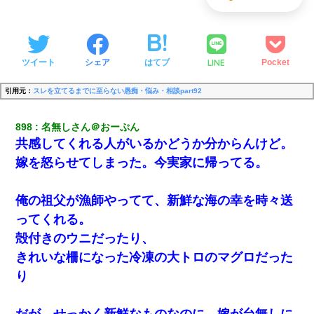
LINE
ツイート
シェア
はてブ
Pocket
引用元：
スレを立てるまでに至らない愚痴・悩み・相談part92
898
名無しさん＠おーぷん
共感してくれる人がいるかどうか分からんけど。
嫁を怒らせてしまった。今実家に帰ってる。
俺の祖父が漁師やってて、新鮮な海の幸を時々送
ってくれる。
殻付きのウニだったり、
きれいな柵になった冷凍の大トロのマグロだった
り
だが、せっかく新鮮なものなのに、嫁が台無しに