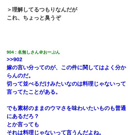
ワイアラサー主婦、昨晩久しぶりに夫と致した結果ｗｗｗｗｗ
＞理解してるつもりなんだが
これ、ちょっと臭うぞ
嫁の妹（26歳）がずっとウチに泊まりに来た結果→俺がヤバイｗ
ｗｗｗｗｗｗｗ
【戦争】不妊の俺嫁に弟嫁が2日間4歳児を託児 俺嫁はそこまで気
にしてなかったが、あまりにも子供が俺嫁に懐くので最後らへん
顔引きつってた → そして弟嫁が迎えに来た翌日…
904
名無しさん＠おーぷん
>>902
32歳ワイ、34歳の可愛い女と付き合うも現実を知ってしまい無事
嫁の言い分ってのが、この件に関してはよく分か
死亡・・・
らんのだ。
切って並べるだけみたいなのは料理じゃないって
私が遺産を相続。→それを知った義両親が「旅行代金を出せ！」
「リフォーム費用を負担しろ！」「金の管理は私達がする！」と
言ってたことがある。
浅ましくも集りにきた。
でも素材のままのウマさを味わいたいものも普通
「パワハラを受けたから思い切って転職した」とSNSで呟いた
ら、速攻でパワハラかました元上司がLINEを送ってきた。
にあるだろ？
とか言っても
【ワロタ】姉から「肉食系14才、乳丸出し、毛はうっすら生えか
それは料理じゃないって言うんだよね。
け」というタイトルで画像が送られてきた