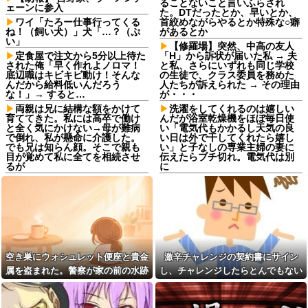
ることないこと言いふらされ
ェーンに参入
た。DTだったとか、早いとか、
ワイ「たろー仕事行ってくる
首絞めながらやるとか特殊な○癖
ね！（飼い犬）」犬「…？（ぷ
があるとか
い」
【修羅場】突然、中高の友人
定食屋で注文から5分以上待た
「H」から訴状が届いた私 → 夫
された俺「早く作れよノロマ！
と私、さらにいずれも同じ学校
底辺職はキビキビ動け！そんな
の生徒で、クラス委員を務めた
んだから給料低いんだろう
人たちが訴えられた → その理由
な！」→ すると…
が・・・
両親は兄に結構な額をかけて
洗濯をしてくれるのは嬉しい
育ててきた。私には高卒で働け
んだが浴室乾燥機をほぼ毎日使
と全く気にかけない→母が難病
い「電気代もかかるし天気の良
で倒れ、私が懸命に介護した。
い日は外で干してくれたら嬉し
でも兄は知らん顔。そこで親も
い」と子なしの専業主婦の妻に
目が覚めて私に全てを相続させ
伝えたらブチ切れ。電気代は別
るが
に
同期との昼飯。餃子定食の量
「嫁子の料理は未熟ね」とネ
が多く食ってもらおうと思った
チネチ攻撃してくる自称料理自
ら俺の餃子にタレと酢を直接か
慢のトメ。かばわない旦那とト
けた
メの台所を壊滅させるDQN返し
を仕掛けて実家に脱出←かばわ
嫁の浮気発覚から再構築を続
ない旦那も一緒に痛い目見ろ
けて8ヶ月、愛しさと憎しみが交
互に押し寄せてる。もう一回俺
高校野球の暑さ対策として18
に恋させてあげたい。
時から4試合深夜までやれば涼し
空き巣にウォシュレット便座と貴金
激辛チャレンジの契約書にサイン
いまま試合出来るじゃん
奥さんと離婚の原因は僕との
属を盗まれた。警察が家の前の水跡
し、チャレンジしたらとんでもない
不貞だと邪推した同僚が、脅迫
職場にいる「仕事ゼロ・ゴマ
を追うと五軒先の幼稚園ママ宅に行
事態になった。救急車運ばれ胃の洗
行為するようになった。奥さん
すり100」の40代主婦Aさん、業
とは何の関係もないのに...
務は「無理ですぅ」と拒否する
きついて…
浄や入院2日で10万超えて...
のに他人に嫌われたくてヨイシ