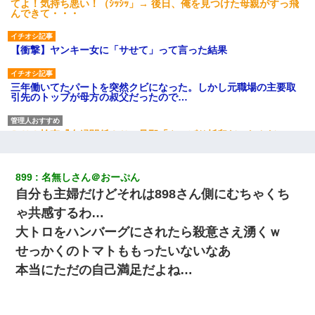
てよ！気持ち悪い！（ｼｯｼｯ」→ 後日、俺を見つけた母親がすっ飛
んできて・・・
【衝撃】ヤンキー女に「サせて」って言った結果
三年働いてたパートを突然クビになった。しかし元職場の主要取
引先のトップが母方の叔父だったので…
ＤＮＡ検査『血縁関係０％』旦那「やっぱり托卵だったんだ…」
嫁「本当に身に覚えがない」「なにかの間違いだ！取り違え
だ！」→ 嫁「あっ」
899
名無しさん＠おーぷん
宅飲みで女友達の乳を見てしまった・・・
自分も主婦だけどそれは898さん側にむちゃくち
ゃ共感するわ…
元旦那から復縁要請。息子「最新型のiPhoneも買えない貧乏は嫌
大トロをハンバーグにされたら殺意さえ湧くｗ
だ、再婚して」私「なら父親と暮らせ」息子「やった＾＾」私
（もう手遅れだったんだな…）
せっかくのトマトももったいないなあ
本当にただの自己満足だよね…
スマホを与えられて、中学卒業する頃にはすっかり女叩きに洗脳
された弟が、大学進学のために一人暮らししたいと言い出した。