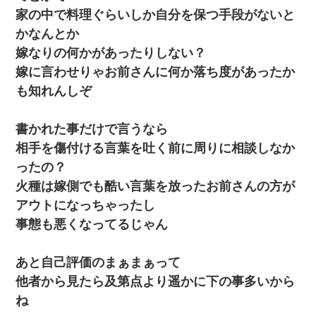
家の中で料理ぐらいしか自分を保つ手段がないと
13歳娘が元嫁のところから逃げてきた。どう扱ったらいいのかわ
からない
かなんとか
嫁なりの何かがあったりしない？
【悲報】お風呂で父親と姉が完全に行為してるんだが...
嫁に言わせりゃお前さんに何か落ち度があったか
も知れんしぞ
夫に癌の余命宣告。その闘病中に長女から信じられない言葉を受
けた
書かれた事だけで言うなら
相手を傷付ける言葉を吐く前に周りに相談しなか
【衝撃】ある工場に配属すると、女の人がみんな退職してしま
う。会社「仕事がハードだし田舎で娯楽も少ないからキツイの
ったの？
か…」→ 実際は違った
火種は嫁側でも酷い言葉を放ったお前さんの方が
アウトになっちゃったし
妻が亡くなったんだけど正直ガチで嬉しい
事態も悪くなってるじゃん
新卒の女性社員に1年半ストーカーされていた。俺「マジで怖い」
上司「話をしてみる」→女性社員「実は10数年前に…」
あと自己評価のまぁまぁって
他者から見たら及第点より遥かに下の事多いから
この母親は娘の黒歴史を掘り出さないと死ぬんか？ 死ぬんか？
ね