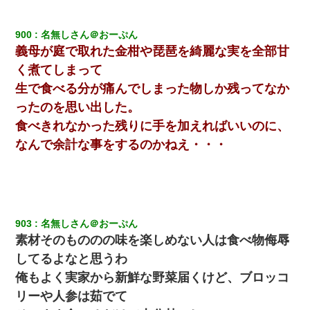
嫁が弁護士を連れてきて「悪いと思うなら慰謝料を払って離婚し
ろ」→ 俺「完全に恐喝になってますね」「お前、これが詐欺だっ
900
名無しさん＠おーぷん
て知ってる？」
義母が庭で取れた金柑や琵琶を綺麗な実を全部甘
く煮てしまって
父親がくも膜下出血で突然ﾀﾋ。→母の貯金が0なことが判明。→母
「私を家に置いてほしい、どうか見捨てないで(土下座」俺・嫁
生で食べる分が痛んでしまった物しか残ってなか
「…」
ったのを思い出した。
食べきれなかった残りに手を加えればいいのに、
夫に癌の余命宣告。その闘病中に長女から信じられない言葉を受
けた
なんで余計な事をするのかねえ・・・
「お前の父ちゃんは自宅警備員」とかからかわれたけど、実はと
んでもない仕事に就いていた
【不幸な結婚式】新郎親族「ブスのくせにドレスなんか着ちゃっ
903
名無しさん＠おーぷん
てさ～ほんと恥ずかしいわよね～（大声」新郎両親「！！！（土
素材そのもののの味を楽しめない人は食べ物侮辱
下座」→ 結果・・・
してるよなと思うわ
デパートの外商『私さんだと名乗る女が、ツケで宝石を買おうと
俺もよく実家から新鮮な野菜届くけど、ブロッコ
していて…』私「！？」→ 翌日。ママ友たちの様子が微妙におか
しくなり・・・
リーや人参は茹でて