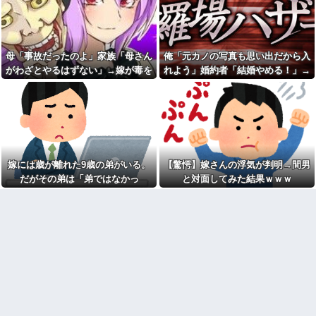
エルメスの袋を強奪された
ョとお菓子配りだけ全力すぎる
弟。弟「その袋、僕のですよ
ね？」女性「私の物ですけ
漫画を5000冊以上所持してる
ど？」→中身を確認した瞬間、
ワイ、漫画ヲタクの友人に「ワ
言い逃れできない状況になり…
ンピースや鬼滅やスラムダンク
持ってる」って聞かれ「読んで
母「事故だったのよ」家族「母さん
俺「元カノの写真も思い出だから入
私「もう離婚したい」夫「お
ない」と答えた結果他
前は一生俺のために生きろ」→
がわざとやるはずない」→嫁が毒を
れよう」婚約者「結婚やめる！」→
話し合いになるはずが恐ろしい
なぁ、永久機関ってなんで絶
飲まされ子どもを失ったのに信じて
結婚式で使うアルバム選びで大失敗
要求を突き付けられて…
対に作れないん？
もらえず…
して...
【画像】アナウンサー「え、
職場にいる「仕事ゼロ・ゴマ
私がスピードスケートのピチピ
すり100」の40代主婦Aさん、業
チユニフォーム着るんです
務は「無理ですぅ」と拒否する
か…？ﾑﾁｨ！！」←これはお前ら
のに他人に嫌われたくてヨイシ
に刺さるやろw w w w w w w w
ョとお菓子配りだけ全力すぎる
「いきなりステーキ」の反対
【閲覧注意】元臆女キャバ嬢
嫁には歳が離れた9歳の弟がいる。
【驚愕】嫁さんの浮気が判明→間男
ｗｗｗｗｗｗｗｗｗ
の首吊り自●配信、拡散されまく
って終わるｗｗｗｗｗｗｗ
だがその弟は「弟ではなかっ
と対面してみた結果ｗｗｗ
色々副業に手を出したけど、
結局残業するのが1番稼げるな
友人(保育士)が２０年前に受け
た」・・・
持った当時５歳の男児と結婚。
【画像】ワイ「アルファード
そのことを知った友人の元彼が
いいなあ。買いに行くか」店員
『絶対にその男はなんか企んで
「ほいっ見積もりな！」ワイ
るって！』とメールして・・・
「金額おかしくね？」←お前ら
もそう思うよな？？？？？
【衝撃】帰宅すると嫁が赤ん
坊産み落としそうに→それだけ
【速報】へずまりゅうさん、
では終わらなかった驚きの理由
完全に聖人の顔へ←これw w w
とはｗｗｗｗ
w w w w w
冷凍庫パンパン問題がずっと
兄嫁「正月に帰るから、ゲー
付きまとっている。ふるさと納
ムと、いいお肉と酒と、お風呂
税も頼みたいけれど入れる場所
グッズの準備しとけよ」寝起き