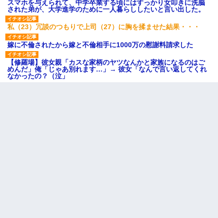
スマホを与えられて、中学卒業する頃にはすっかり女叩きに洗脳
された弟が、大学進学のために一人暮らししたいと言い出した。
私（23）冗談のつもりで上司（27）に胸を揉ませた結果・・・
嫁に不倫されたから嫁と不倫相手に1000万の慰謝料請求した
【修羅場】彼女親「カスな家柄のヤツなんかと家族になるのはご
めんだ」俺「じゃあ別れます…」→ 彼女「なんで言い返してくれ
なかったの？（泣」