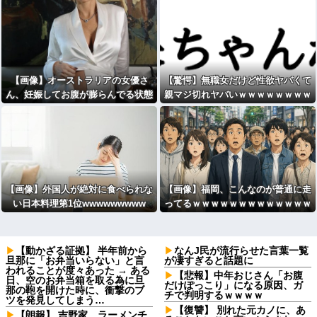
「手軽に買えたのに」と嘆きの声
【画像】オーストラリアの女優さ
【驚愕】無職女だけど性欲ヤバくて
ん、妊娠してお腹が膨らんでる状態
親マジ切れヤバいｗｗｗｗｗｗｗｗ
で雑誌撮影の仕事をしてしまうw
wwww
【画像】外国人が絶対に食べられな
【画像】福岡、こんなのが普通に走
い日本料理第1位wwwwwwwww
ってるｗｗｗｗｗｗｗｗｗｗｗｗｗ
ｗｗｗ
【動かざる証拠】 半年前から
なんJ民が流行らせた言葉一覧
旦那に「お弁当いらない」と言
が凄すぎると話題に
われることが度々あった → ある
【悲報】中年おじさん「お腹
日、空のお弁当箱を取る為に旦
だけぽっこり」になる原因、ガ
那の鞄を開けた時に、衝撃のブ
チで判明するｗｗｗｗ
ツを発見してしまう…
【復讐】 別れた元カノに、あ
【朗報】 吉野家、ラーメンチ