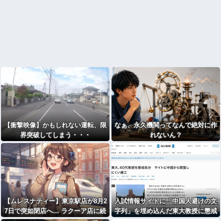
【衝撃映像】かもしれない運転、限
なぁ、永久機関ってなんで絶対に作
界突破してしまう・・・
れないん？
【ムレスナティー】東京駅店が8月2
入試情報サイトに「中国人避けの文
7日で突如閉店へ… ラクーア店に続
字列」を埋め込んだ東大教授に懲戒
く発表に紅茶ファンから「またか」
処分