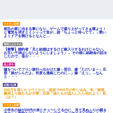
彼氏の家に泊まる事になり、ゲームで盛り上がってさぁ寝よう！
と電気を消すとミシッって音が…彼「ちょっと待ってて」→勢い
よくドアを開けるとなんと…
【衝撃】婚約者「兄と結婚はするけど嫁入りするわけじゃない。
お互い干渉はしないようにしましょう」→ その後に結納金の話を
したので、母が・・・
嘘をついてフリン旅行へ出かけた嫁→翌日、嫁「ただいま～」旦
那「娘がシんだよ。何度も連絡したのに…」嫁「えっ」→なん
と・・・
200万を貸したコウトから、追加で400万の申し込み、私「無理。
義弟より娘たちが大事」旦那「娘たちが成人したら別れよう」私
（は？）
小学生の妹が20代の弟とチューしてるのに、見て見ぬふりの親を