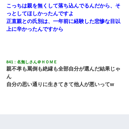
こっちは親を無くして落ち込んでるんだから、そ
何年か前に妹は離婚している。当時生まれた姪が義弟の子じゃな
っとしてほしかったんですよ
かったため妹有責での離婚になり…
正直親との氏別は、一年前に経験した悲惨な目以
上に辛かったんですから
隣の部屋の住民の母親、オートロックを突破してマンションに入
り込んできたみたいで、ずっとドアの前で喚いてて滅茶苦茶うる
さかった。
【衝撃】女友達から行為中に告白されてOKした結果
841
名無しさん＠ＨＯＭＥ
【報告者がキチ】嫁「妊娠した」俺『それじゃあ皆に祝ってもら
親不孝も罵倒も絶縁も全部自分が選んだ結果じゃ
おう』友人達を家に連れ帰ってホームパーティー→俺『皆に祝え
てもらえて良かったな！』→
ん
自分の思い通りに生きてきて他人が悪いってw
【衝撃】ある工場に配属すると、女の人がみんな退職してしま
う。会社「仕事がハードだし田舎で娯楽も少ないからキツイの
か…」→ 実際は違った
結婚生活10ヶ月目で嫁から一方的に「もう冷めた」と離婚切り出
された