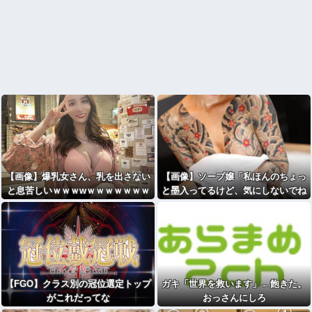
【画像】爆乳女さん、乳を出さない
【画像】ソープ嬢「私ほんのちょっ
と息苦しいｗｗｗwｗｗｗｗｗｗｗ
と墨入ってるけど、気にしないでね
ｗ
」ﾊﾟｼｬ
【FGO】クラス別の冠位選定トップ
ガキ「世界を救います」←飽きた。
がこれだってな
おっさんにしろ