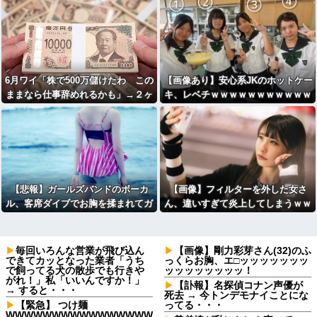
6月ワイ「株で500万儲けたわ この
【画像あり】安心系JKのホットケー
ままなら仕事辞めれるかも」→２ヶ
キ、レベチｗｗｗｗｗｗｗｗｗｗｗ
月後...
ｗｗｗｗｗｗｗｗｗｗｗｗｗ
【悲報】ガールズバンドのボーカ
【画像】フィルターを外した女さ
ル、客席ダイブでお胸を揉まれてガ
ん、違いすぎて炎上してしまうｗｗ
チギレ←これｗｗ
ｗｗｗｗｗｗｗｗｗ
毎回いろんな営業が飛び込ん
【画像】剛力彩芽さん(32)のふ
できてカッとなった業者「うち
っくらお胸、エ□ッッッッッッッ
で飼ってる犬の散歩でも行きや
ッッッッッッッッ！
がれ！」私「いいんですか！」
【訃報】名探偵コナン声優が
→ すると・・・
死去 → 今トンデモナイことにな
【緊急】 つけ麺
ってる・・・
WWWWWWWWWWWWWWWW