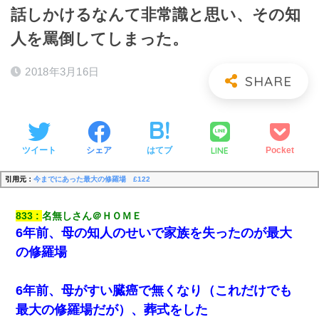
話しかけるなんて非常識と思い、その知
人を罵倒してしまった。
2018年3月16日
LINE
ツイート
シェア
はてブ
Pocket
引用元：
今までにあった最大の修羅場 £122
833
名無しさん＠ＨＯＭＥ
6年前、母の知人のせいで家族を失ったのが最大
の修羅場
6年前、母がすい臓癌で無くなり（これだけでも
最大の修羅場だが）、葬式をした