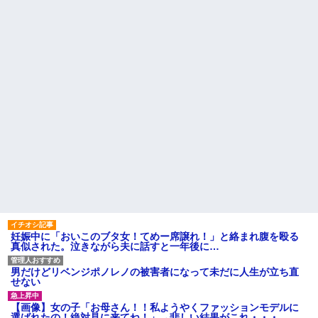
保育園のママさんが私の双子
のメリットがあるの」「そんな
の妹が彼氏とデートしてる盗み
に大変なら育児やめれば？」冗
撮り画像を見せて「あとはわか
談で言ったのに本気に取られて
るよね？とりあえず5万を家に持
離婚を言い渡された
ってきて」と脅してきた
彼女と結婚の話をしていた時
「下着や化粧や靴にネイル、
に言われたことが衝撃だった
とにかく女ばっかりお金がかか
主な税金の成り立ちを調べて
る、男女差別！」と話にはちょ
みたよ
っとのれない
【朗報】 女子「恋愛テクで気
を引く男より、こういう男の方
が1億倍良い男です」→結果
ハードオフに売っていた4万
4000円のフィギュアがヤバすぎ
るｗｗｗｗｗｗ「こんな高い
の？ｗｗ」「逆に超安い」
私「ちょっと、人の家の金庫
触らないでよ！」キチママ『そ
こに金庫があったから、開けて
みようとしただけ☆』義兄「泥
は出てけ！二度と来るな！」結
妊娠中に「おいこのブタ女！てめー席譲れ！」と絡まれ腹を殴る
果・・・
真似された。泣きながら夫に話すと一年後に…
私「初めて飲む味だけどなん
のお茶？」彼「ちっ！」私「」
男だけどリベンジポノレノの被害者になって未だに人生が立ち直
【GIF】JSのカンチョーワロ
せない
タ
後続車にクラクションを鳴ら
【画像】女の子「お母さん！！私ようやくファッションモデルに
され彼氏が逆切れ。「何クラク
選ばれたの！絶対見に来てね！」→悲しい結果がこれ・・・