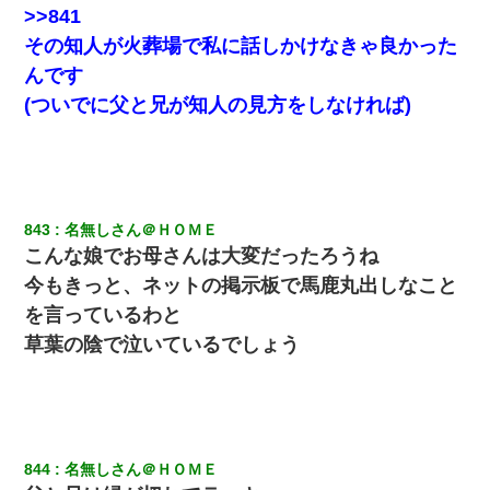
>>841
【衝撃】嫁父の会社に勤続１０年、手取り１４万 → 俺「２２万も
その知人が火葬場で私に話しかけなきゃ良かった
らえる会社から誘われた。転職したい」義父「クビ！（激怒」嫁
「離婚！（激怒」
んです
(ついでに父と兄が知人の見方をしなければ)
【復讐】義兄嫁「生活費、足りない分を貸してほしい」私「貸す
わけないでしょｗｗｗｗ」→ 理由を話したら泣き出して・・私
（あまりにも希望通り）
見合いにて。嫁「はじめまして」俺「失礼ですが○○さんご本人で
すか？」
843
名無しさん＠ＨＯＭＥ
こんな娘でお母さんは大変だったろうね
今もきっと、ネットの掲示板で馬鹿丸出しなこと
彼氏家「うちは墨入れるのが伝統だから。お前も彫れ」 → 結果…
を言っているわと
草葉の陰で泣いているでしょう
844
名無しさん＠ＨＯＭＥ