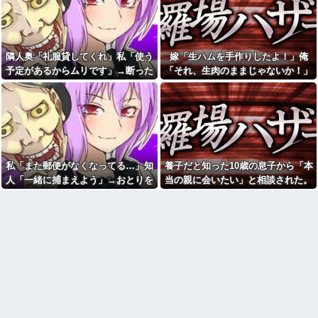
育おもちゃが〜」と理想論を語
【動画】御当地アイドルだっ
り、義父母も「頼れ頼れ」とウ
た頃の今田美桜、ガチのマジで
ザすぎる・・・
可愛くてワイらをびびらせまく
ってしまうw w w w w w w w
5年前に交際していた元カレは
味覚が異常な人。ファミレスへ
隣人奥「礼服貸してくれ」私「使う
嫁「生ハムを手作りしたよ！」俺
日産e-power、無給油で
行くと備え付けの醤油をジャボ
1980km走行しギネス記録を達
予定があるからムリです」→断った
「それ、生肉のままじゃないか！」
ジャボ入れてサイゼのミラノ風
成！→山頂から下ってるだけで
ドリアには醤油を3秒くらいかけ
途端、とんでもない暴言を吐かれ
→食べてしまった翌日にまさかの事
した…
ていた。おやつはアンチョビ
て…
態が…
【悲報】へずまりゅう（35）
24歳年収550万ワイ、高級車も
ボランティアのため熊本に行く
豪邸も買えない人生が確定して
も体調不良で病院に行く
いる事実に咽び泣く
スーパーで小エビの天ぷら
冷蔵庫あけたらパイナップル
（１２尾入り４８０円）を買っ
があって友人が食ったら、友人
た。レジ係の人「５７６０円で
ところのジジイが買ったたくあ
私「また郵便がなくなってる…」知
養子だと知った10歳の息子から「本
す」私「えっ！？間違いじゃな
んだったんだか
いですか？」レジ「いや、４８...
人「一緒に捕まえよう」→おとりを
当の親に会いたい」と相談された。
【腹筋崩壊】見た瞬間吹いた
1、2年生の間で欠席者が多数
仕掛けたら泥奥がまんまと引っかか
正直に答えたら夫婦関係が急変し
画像を貼っていくスレｗｗｗｗ
出ているのに閉鎖しなかったせ
り…
て…
いで私立高一般入試週の前に3年
【修羅場】父の浮気相手がま
生で感染爆発
さかの男！？私が突き止めた結
果ｗｗｗｗ
新婦母「せっかく習わせたん
だから弾きなさい」新婦「…」
今日から業務報告書の「庶
→披露宴で繰り広げられた親子
務」っていう大項目が急に廃止
のやり取りに周囲は困惑し…
されたんだけど意味不明すぎる
ミスドで隣の席の女性二人の
社会人1年目の時、下の階に住
会話が聞こえてきた。その内容
んでる40代半ばくらいの独身女
が、旦那と離婚したくてでっち
性に狙われかけた
上げのDV証拠を...
「お食い初めなんて俺になん