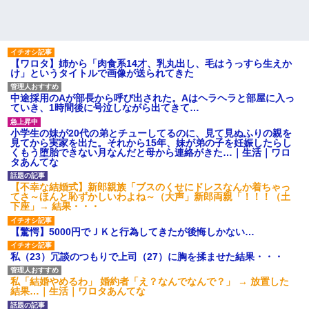
【ワロタ】姉から「肉食系14才、乳丸出し、毛はうっすら生えか
け」というタイトルで画像が送られてきた
中途採用のAが部長から呼び出された。Aはヘラヘラと部屋に入っ
ていき、1時間後に号泣しながら出てきて…
小学生の妹が20代の弟とチューしてるのに、見て見ぬふりの親を
見てから実家を出た。それから15年、妹が弟の子を妊娠したらし
くもう堕胎できない月なんだと母から連絡がきた…｜生活｜ワロ
タあんてな
【不幸な結婚式】新郎親族「ブスのくせにドレスなんか着ちゃっ
てさ～ほんと恥ずかしいわよね～（大声」新郎両親「！！！（土
下座」→ 結果・・・
【驚愕】5000円でＪＫと行為してきたが後悔しかない…
私（23）冗談のつもりで上司（27）に胸を揉ませた結果・・・
私「結婚やめるわ」 婚約者「え？なんでなんで？」 → 放置した
結果…｜生活｜ワロタあんてな