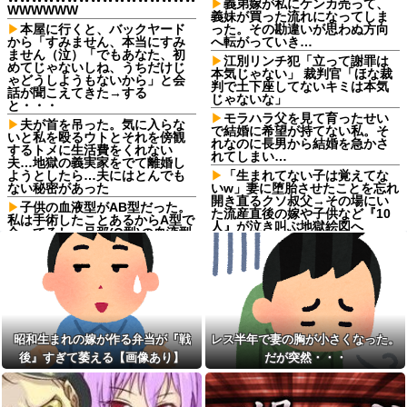
義弟嫁が私にケンカ売って、
WWWWWW
義妹が買った流れになってしま
本屋に行くと、バックヤード
った。その勘違いが思わぬ方向
から「すみません、本当にすみ
へ転がっていき…
ません（泣）「でもあなた、初
江別リンチ犯「立って謝罪は
めてじゃないしね、うちだけじ
本気じゃない」 裁判官「ほな裁
ゃどうしようもないから」と会
判で土下座してないキミは本気
話が聞こえてきた→する
じゃないな」
と・・・
モラハラ父を見て育ったせい
夫が首を吊った。気に入らな
で結婚に希望が持てない私。そ
いと私を殴るウトとそれを傍観
れなのに長男から結婚を急かさ
するトメに生活費をくれない
れてしまい…
夫…地獄の義実家をでて離婚し
ようとしたら…夫にはとんでも
「生まれてない子は覚えてな
ない秘密があった
いw」妻に堕胎させたことを忘れ
開き直るクソ叔父→その場にい
子供の血液型がAB型だった。
た流産直後の嫁や子供など『10
私は手術したことあるからA型で
人』が泣き叫ぶ地獄絵図へ
合ってるし…旦那(O型)の血液型
を調べてみよう」→ 結果・・・
【ほの暮しの庭】何も起こる
わけがないスローライフ【カル
【衝撃】 ワイ、保険金2億円と
ロ・ピノ】[2026.08.08]
遺産6000万円を相続したら「こ
う」なった・・・
猫って、年数が経てば立つほ
ど距離が近くなるのかな。最近
ちいかわ作者さん、総額30億
は、枕の横で寝てる。【再】
超の大豪邸を建てるｗｗｗｗｗ
ｗｗｗｗｗｗｗｗｗｗｗｗｗｗ
【腹筋崩壊】見た瞬間吹いた
昭和生まれの嫁が作る弁当が『戦
レス半年で妻の胸が小さくなった。
画像を貼っていくスレｗｗｗｗ
【画像】居酒屋さん、6人で長
後』すぎて萎える【画像あり】
だが突然・・・
他
居して会計4939円しか使わない
客にお気持ち表明してしまう←
子なし保育士の義兄夫婦、上
コレどっちが悪いん
から目線で育児アドバイスされ
や？？？？？？
る日々に限界！「この時期は知