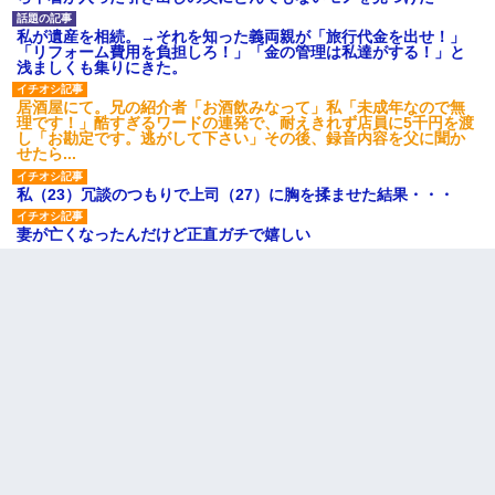
私が遺産を相続。→それを知った義両親が「旅行代金を出せ！」
「リフォーム費用を負担しろ！」「金の管理は私達がする！」と
浅ましくも集りにきた。
居酒屋にて。兄の紹介者「お酒飲みなって」私「未成年なので無
理です！」酷すぎるワードの連発で、耐えきれず店員に5千円を渡
し「お勘定です。逃がして下さい」その後、録音内容を父に聞か
せたら...
私（23）冗談のつもりで上司（27）に胸を揉ませた結果・・・
妻が亡くなったんだけど正直ガチで嬉しい