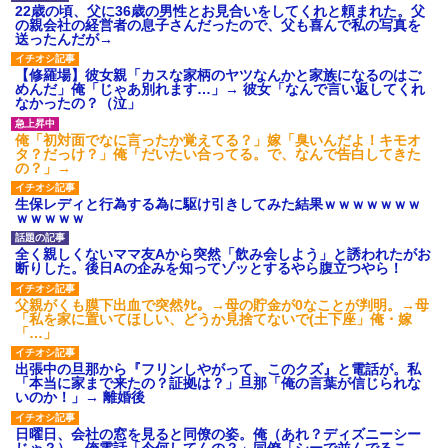
22歳の頃、父に36歳の男性とお見合いをしてくれと頼まれた。父
の親会社の経営者の息子さんだったので、父も喜んで私の写真を
送ったんだが→
【修羅場】彼女親「カスな家柄のヤツなんかと家族になるのはご
めんだ」俺「じゃあ別れます…」→ 彼女「なんで言い返してくれ
なかったの？（泣」
俺「初対面でなに言ったか覚えてる？」嫁「臭いんだよ！キモオ
タ？だっけ？」俺「だいたい合ってる。で、なんで告白してきた
の？」→
生保レディと行為する為に駆け引きしてみた結果ｗｗｗｗｗｗｗ
ｗｗｗｗｗ
全く親しくないママ友Aから突然「飲み会しよう」と誘われたがお
断りした。後日Aの企みを知ってゾッとするやら腹立つやら！
父親がくも膜下出血で突然ﾀﾋ。→母の貯金が0なことが判明。→母
「私を家に置いてほしい、どうか見捨てないで(土下座」俺・嫁
「…」
出張中の旦那から『フリンしやがって、このクズ』と電話が。私
「本当に家まで来たの？証拠は？」旦那「俺の言葉が信じられな
いのか！」→ 離婚後
日曜日、会社の窓を見ると同僚の姿。俺（あれ？ディズニーシー
じゃ？）→俺電話「今何してんの？」同僚「シーで並んでるこ