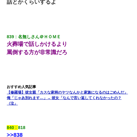
【クズ】昔、兄がお見合いして「ブスすぎｗｗｗ」と断った女性
話とかくらいするよ
が、兄の同級生と結婚。それを知った兄は荒れ狂い、｢嫁さん、俺
のお古ですが気分はどう？」とメールを送った→
小学生の息子が急に様子がおかしくなった。私「理由を聞いても
『わかんない！』って怒鳴り付けてくるし、困っってる」旦那
「話してみるよ」→ 後日・・・
839
名無しさん＠ＨＯＭＥ
火葬場で話しかけるより
【まぬけ】夫「離婚だ！」私「わかった。で？」夫「慰謝料
罵倒する方が非常識だろ
だ！」私「いいけど弁護士通して。私も請求する」夫「」
【不幸な結婚式】新郎親族「ブスのくせにドレスなんか着ちゃっ
てさ～ほんと恥ずかしいわよね～（大声」新郎両親「！！！（土
下座」→ 結果・・・
【修羅場】彼女親「カスな家柄のヤツなんかと家族になるのはごめんだ」
中途採用のAが部長から呼び出された。Aはヘラヘラと部屋に入っ
俺「じゃあ別れます…」→ 彼女「なんで言い返してくれなかったの？
ていき、1時間後に号泣しながら出てきて…
（泣」
ナンパにほいほい付いていった私、地獄に落ちる
840
818
【悲報】嫁がワイのこと嫌いっぽいから単身赴任した結果
>>838