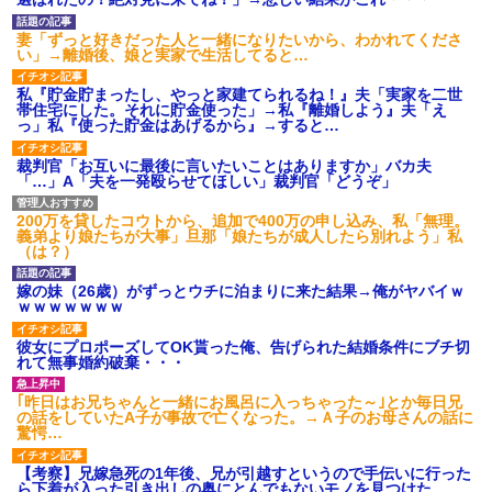
ション鳴らしてんだ！降りてこ
いよ！」と怒鳴りだし...
妻「ずっと好きだった人と一緒になりたいから、わかれてくださ
【衝撃】報酬100万円超の治験
い」→離婚後、娘と実家で生活してると…
募集がこちらｗｗｗｗｗ(※画像
あり)
私『貯金貯まったし、やっと家建てられるね！』夫「実家を二世
【ネット騒然】惨殺されたタ
帯住宅にした。それに貯金使った」→私『離婚しよう』夫「え
ワマン頂き女子のこの動画、す
っ」私『使った貯金はあげるから』→すると…
げえええええｗｗｗｗｗｗｗｗ
ｗｗｗ
裁判官「お互いに最後に言いたいことはありますか」バカ夫
【愕然】白のクラウン俺氏、
「…」A「夫を一発殴らせてほしい」裁判官「どうぞ」
高速道路左車線を制限速度で走
った結果wwwwwwwwwwww
百年の恋12-899 食べた量を
200万を貸したコウトから、追加で400万の申し込み、私「無理。
張り合ってくる
義弟より娘たちが大事」旦那「娘たちが成人したら別れよう」私
（は？）
【悲報】佐藤輝明・・・２軍
でも盛大にやらかす←あまり悲
しませないでくれ
嫁の妹（26歳）がずっとウチに泊まりに来た結果→俺がヤバイｗ
ｗｗｗｗｗｗｗ
彼女にプロポーズしてOK貰った俺、告げられた結婚条件にブチ切
れて無事婚約破棄・・・
｢昨日はお兄ちゃんと一緒にお風呂に入っちゃった～｣とか毎日兄
の話をしていたA子が事故で亡くなった。→Ａ子のお母さんの話に
驚愕…
【考察】兄嫁急死の1年後、兄が引越すというので手伝いに行った
ら下着が入った引き出しの奥にとんでもないモノを見つけた