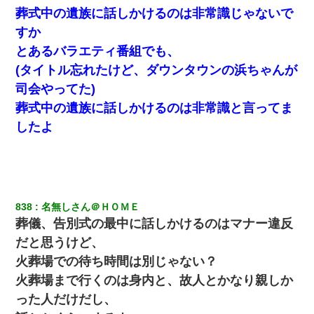
葬式中の遺族に話しかけるのは非常識じゃないで
テレワーク上司「会議中はカメラ付けろ！」女社員「え、事前連
絡無しは無理」上司「いいから付けろ！」→
すか
とあるバラエティ番組でも、
とっさに女児を捕まえたら変質者扱いされた。母親「あっち行っ
(タイトル忘れたけど、ダウンタウンの浜ちゃんが
てよ！気持ち悪い！（ｼｯｼｯ」→ 後日、俺を見つけた母親がすっ飛
んできて・・・
司会やってた)
葬式中の遺族に話しかけるのは非常識と言ってま
ワイアラサー主婦、昨晩久しぶりに夫と致した結果ｗｗｗｗｗ
したよ
俺「初対面でなに言ったか覚えてる？」嫁「臭いんだよ！キモオ
タ？だっけ？」俺「だいたい合ってる。で、なんで告白してきた
の？」→
838
名無しさん＠ＨＯＭＥ
夫に癌の余命宣告。その闘病中に長女から信じられない言葉を受
けた
葬儀、告別式の最中に話しかけるのはマナー違反
だと思うけど、
アパートのドアに『ハンザイ者！この人はさいあくの人です』と
火葬場での待ち時間は別じゃない？
張り紙が！大家「面倒はごめんだよ」私「はあ」→警察に行き、
見回りで犯人が捕まったが、それが…｜生活｜ヌルポあんてな
火葬場まで行くのは身内と、故人とかなり親しか
った人だけだし、