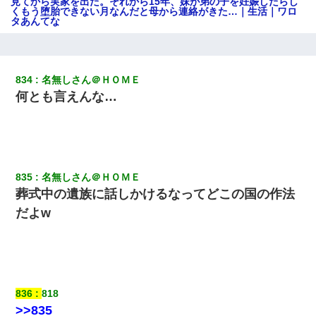
見てから実家を出た。それから15年、妹が弟の子を妊娠したらし
くもう堕胎できない月なんだと母から連絡がきた…｜生活｜ワロ
タあんてな
義兄嫁が義実家で「コロナ陽性だったからこのまま療養させて下
さい」と言い出してド修羅場になった
834
名無しさん＠ＨＯＭＥ
何とも言えんな…
嫁に不倫されたから嫁と不倫相手に1000万の慰謝料請求した
夫に癌の余命宣告。その闘病中に長女から信じられない言葉を受
けた
835
名無しさん＠ＨＯＭＥ
妻「ずっと好きだった人と一緒になりたいから、わかれてくださ
葬式中の遺族に話しかけるなってどこの国の作法
い」→離婚後、娘と実家で生活してると…
だよw
ミスした新人(
)に冗談で「行為させてくれたら許してあげる」
って言ったら・・・
スマホを与えられて、中学卒業する頃にはすっかり女叩きに洗脳
836
818
された弟が、大学進学のために一人暮らししたいと言い出した。
>>835