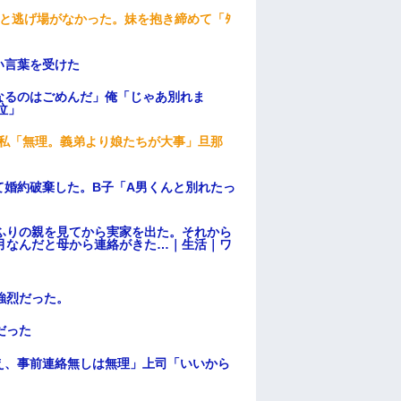
と逃げ場がなかった。妹を抱き締めて「ﾀ
い言葉を受けた
なるのはごめんだ」俺「じゃあ別れま
泣」
、私「無理。義弟より娘たちが大事」旦那
て婚約破棄した。B子「A男くんと別れたっ
ふりの親を見てから実家を出た。それから
月なんだと母から連絡がきた…｜生活｜ワ
強烈だった。
だった
え、事前連絡無しは無理」上司「いいから