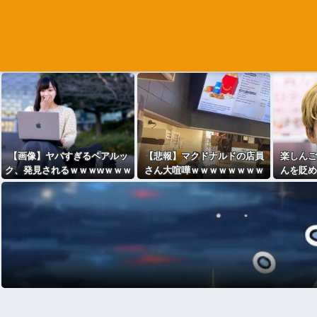
【画像】ヤバすぎるペアルッ
【悲報】マクドナルドの店員
楽しんご
ク、発見されるｗｗｗwｗｗｗ
さん大喧嘩ｗｗｗｗｗｗｗｗ
んを貶め
ｗｗｗｗｗｗ
ｗｗｗｗｗ
言ってる
だけは素
から金