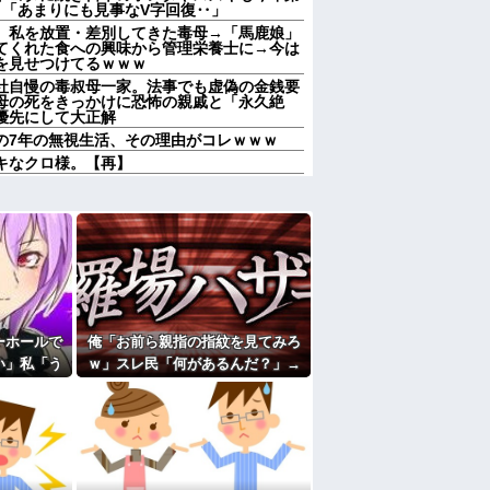
→「あまりにも見事なV字回復‥」
、私を放置・差別してきた毒母→「馬鹿娘」
てくれた食への興味から管理栄養士に→今は
を見せつけてるｗｗｗ
社自慢の毒叔母一家。法事でも虚偽の金銭要
母の死をきっかけに恐怖の親戚と「永久絶
優先にして大正解
の7年の無視生活、その理由がコレｗｗｗ
キなクロ様。【再】
姉の彼氏が「子供イラネ」とか言い出した
取り返しのつかなかった失敗って何？
、嫁との性行為時間→15分wwwwwwwww
中で生活保護を受けてます。妻に酷いことばか
働くから」「心を入れ替えるから」と言って
、「～とか～」「～とか考えて～」と何度も
ーホールで
俺「お前ら親指の指紋を見てみろ
婚しても一切関わらなくていい」私「うん」
一切関わらない。結婚の挨拶にも行かない」
い」私「う
ｗ」スレ民「何があるんだ？」→
けど…」→
見た瞬間、思わず笑ってしまう人
たよ
り…
が続出して…