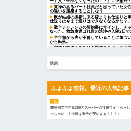
ー」父「全部なくなったの！？」→予想外
貫禄のあるパート社員だと思っていた女
の違いを痛感することになり…
親が結婚の挨拶に来る嫁よりも仕送りと
仕送りは今まで通りはできなくなるかな？
激辛チャレンジの契約書にサインし、チ
なった。救急車運ばれ胃の洗浄や入院2日で10
半年前から夫が不倫していることに気づ
から転落...
家族が車停める所は石畳でそこには２台
芝生上に知らない車が4台停まっていた 父が
【画像】 北海道、推定300kgのヒグマ
ｗｗｗｗｗ
ジャップ「クリスマスお祝いした1週間後
岡田斗司夫「人間の本音としてブサイク
どうとるんだ」
【画像】「マスク美人さん、また我々を
ふよふよ速報。最近の人気記事
がこちらw w w w w w w
カフェで長時間パソコン弄っている奴の
【画像】俺たちの姫、佳子さまのお気に
可愛過ぎるw w w w w w w w
関関同立卒年収350万スーパーの社員ワイ「らっし
エネ夫に離婚を突きつけたら私の職場(法
っしゃい！！今日は玉子が安いよぉ！！！」
「離婚の法律相談です。母の薦めでこちらに参
ハードオフに売っていた4万4000円のフ
「こんな高いの？ｗｗ」「逆に超安い」