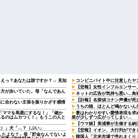
えっ？あなたは誰ですか？→ 見知
コンビニバイト中に注意したヤ
【悲報】女性インフルエンサー
る方が歩いていた。母「なんであん
ネットの広告が気持ち悪い…角
【訃報】名探偵コナン声優が死去
屈に合わない主張を振りかざす感情
・
うちの猫、ほとんど鳴かないん
夫「ママを馬鹿にするな！」「確か
妻はわかりやすい愛情表現を求
れるのはムカつく！」もうこの人と
差が少しずつ広がってしまい…
【ウマ娘】美浦寮が主催する納
犬）」犬「…？（ぷい」
【悲報】イオン、大行列ができ
渡したよな？」母「貯金なんてないよ
韓国人「北米市場で売れまくり