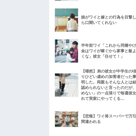
娘がワイと嫁との行為を目撃
ら口聞いてくれない
半年前ワイ「これから同棲や
金はワイが稼ぐから家事と飯
くな」彼女「任せて！」
【唖然】弟の彼女が中学生の
りひどい虐めの加害者だった
明した。両親もそんな人とは
認められないと言ったのだが
めない」の一点張りで毎週彼
れて実家にやってくる…
【悲報】ワイ将スーパーで万
間違われる