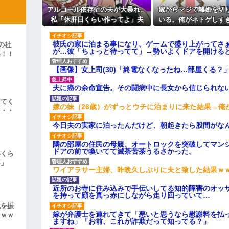
よ！」キチママ『そこに金庫があっ
「泥は出てけ！二度と来るな！」結
アルコール依存症の夫が大暴れ。
嫁からマジで離婚を切
私「休肝日くらい作ってよ」夫
いる。俺がネトゲしす
彼「ちっ！」私「」
「必要ない！」→大暴れする夫を
まわなかったのが原因ら
見たウトメに真実を話した結果…
彼氏の家に泊まる事になり、ゲームで盛り上がってさ
の社
逆切れ。「何クラクション鳴らして
が…彼「ちょっと待ってて」→勢いよくドアを開ける
い！！
」
らｗｗｗｗｗ(※画像あり)
【画像】女上司(30)「終電なくなったね…部屋くる？
女子のこの動画、すげえええええｗ
夫に癌の余命宣告。その闘病中に長女から信じられな
車線を制限速度で走った結果
えてく
嫁の妹（26歳）がずっとウチに泊まりに来た結果→俺
・・・
くる
やらかす←あまり悲しませないでく
今日夫の実家に泊ったんだけど、朝起きたら股間がな
隣の部屋の住民の母親、オートロックを突破してマン
ドアの前で喚いてて滅茶苦茶うるさかった。
いくら
い」
ワイアラサー主婦、昨晩久しぶりに夫と致した結果ｗ
近所のお寺に住み込みで手伝いしてる知的障害のオッ
を持って顔を真っ赤にしながら走り回っていて…
気を振
嫁が弁護士を連れてきて「悪いと思うなら慰謝料を払っ
ｗｗｗ
ますね」「お前、これが詐欺だって知ってる？」