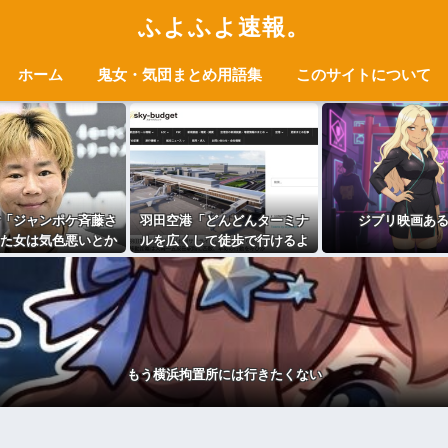
ふよふよ速報。
ホーム
鬼女・気団まとめ用語集
このサイトについて
「ジャンポケ斉藤さ
羽田空港「どんどんターミナ
ジブリ映画あ
た女は気色悪いとか
ルを広くして徒歩で行けるよ
癖にフ●ラするとか口
うにします」→搭乗口まで1キ
直なんだな！週刊誌
ロ歩かせるもよう
もらってるだろ」
もう横浜拘置所には行きたくない