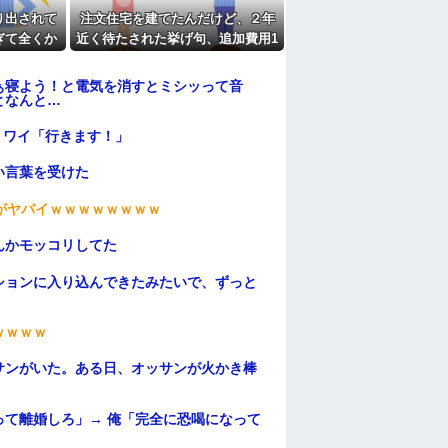
り出されて
注文住宅を建てたんだけど、２年
ぎて全くか
近く待たされた挙げ句、追加費用1
しく...
400万請求された。流石におかしい
よね？
ぁ寝よう！と電気を消すとミシッって音
となんと…
」ワイ「行きます！」
い言葉を受けた
がヤバイｗｗｗｗｗｗｗｗ
んかモッコリしてた
ションに入り込んできたみたいで、ずっと
ｗｗｗｗ
サンがいた。ある日、オッサンが火かき棒
て離婚しろ」→ 俺「完全に恐喝になって