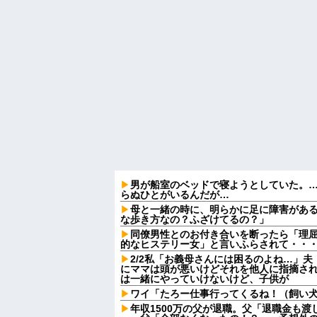
男が船室のベッドで寝ようとしていた。…
らぬひとがいるんだが…
母と一緒の時に、明らかに足に障害があ
な歩き方なの？ふざけてるの？」
同僚男性とのお付き合いを断ったら「理
的なヒステリー女」と言いふらされて・・
2/2私「お義母さんには困るのよね…」
にママは頭が悪いけどそれを他人に指摘さ
は一緒にやっていけないけど、子供が
ワイ「たろー仕事行ってくるね！（飼い
年収1500万の父が退職。父「退職金も