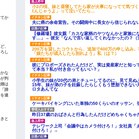
小2の頃、妹と昼寝してたら家が火事になってて気づく
ﾋんじゃうよ」って泣いてたら…
してか
夫に癌の余命宣告。その闘病中に長女から信じられな
【修羅場】彼女親「カスな家柄のヤツなんかと家族に
す…」→ 彼女「なんで言い返してくれなかったの？（
けど、
200万を貸したコウトから、追加で400万の申し込み
よろし
「娘たちが成人したら別れよう」私（は？）
彼にプロポーズされたんだけど、実は資産家だと知っ
て本当？私が付き合ってもいい？」
頃かな
事が判
小学生の妹が20代の弟とチューしてるのに、見て見ぬ
結婚は
15年、妹が弟の子を妊娠したらしくもう堕胎できない
ロタあんてな
、「諦
女を連
ケーキバイキングにいた単独の50くらいのオッサン、
昨日37歳のおばさんと行為したんだけどめちゃくちゃ
引きと
テレワーク上司「会議中はカメラ付けろ！」女社員「
付けろ！」→