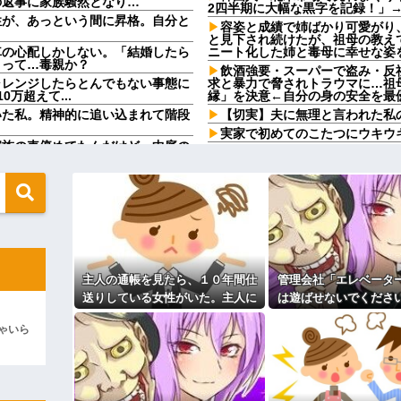
の返事に家族騒然となり…
2四半期に大幅な黒字を記録！」
性が、あっという間に昇格。自分と
容姿と成績で姉ばかり可愛がり
と見下され続けたが、祖母の教え
車の心配しかしない。「結婚したら
ニート化した姉と毒母に幸せな姿
」って…毒親か？
飲酒強要・スーパーで盗み・反
ャレンジしたらとんでもない事態に
求と暴力で脅されトラウマに…祖
万超えて...
縁」を決意←自分の身の安全を最
いた私。精神的に追い込まれて階段
【切実】夫に無理と言われた私
実家で初めてのこたつにウキウ
家族の車停めてたんだけど、中庭の
姉が２０歳の時に妊娠したが、
運転手捕まえ「芝生を弁償して...
【徹底議論】近代日本史で最も
登場ｗｗｗｗｗｗｗｗｗｗｗｗｗｗｗ
浮気相手との性行為時間→3時間
にみんなで神社行きます」←これ
44歳無職です。精神科に通院
りしたので離婚されそうです。「
を見たら不愉快になる。この責任を
も信じてもらえません。助けて
先生から電話があったんだけど
欺く」←海外でも流行りだした結果
言ってたのが耳に残ってしまった
主人の通帳を見たら、１０年間仕
管理会社「エレベータ
彼氏「俺の親は毒親。だから結
正体
彼氏「そのかわり俺もお前の親と
送りしている女性がいた。主人に
は遊ばせないでくださ
入りのドレスがこちらです←コレは
私「えっ」
問い詰めたら、白状して...
ちの子じゃないんです
主な税金の成り立ちを調べてみ
ゃいら
まさかの展開にな
律事務所)に乗り込んできた 堂々と
りました」と言っているが、...
ィギュアがヤバすぎるｗｗｗｗｗｗ