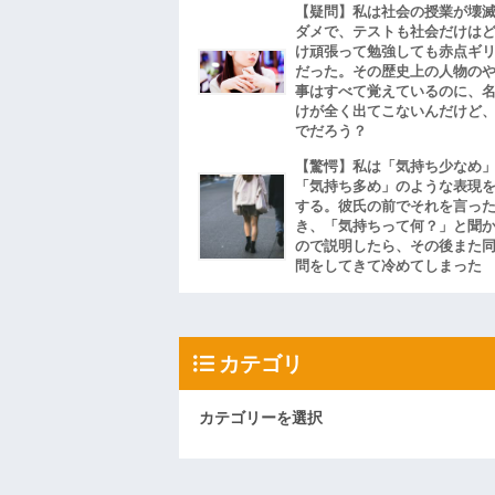
【疑問】私は社会の授業が壊
ダメで、テストも社会だけは
け頑張って勉強しても赤点ギ
だった。その歴史上の人物の
事はすべて覚えているのに、
けが全く出てこないんだけど
でだろう？
【驚愕】私は「気持ち少なめ
「気持ち多め」のような表現
する。彼氏の前でそれを言っ
き、「気持ちって何？」と聞
ので説明したら、その後また
問をしてきて冷めてしまった
カテゴリ