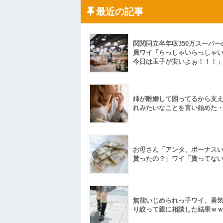
私「ちょっと、人の家の金庫触らないで
たから、開けてみようとしただけ☆』義兄
最近の記事
果・・・
私「初めて飲む味だけどなんのお茶？」
【GIF】JSのカンチョーワロタ
関関同立卒年収350万スーパー
後続車にクラクションを鳴らされ彼氏が
んだ！降りてこいよ！」と怒鳴りだし...
員ワイ「らっしゃいらっしゃ
今日は玉子が安いよぉ！！！
【衝撃】報酬100万円超の治験募集がこち
【ネット騒然】惨殺されたタワマン頂き
ｗｗｗｗｗｗｗｗｗｗ
【愕然】白のクラウン俺氏、高速道路左
wwwwwwwwwwww
姉が離婚して困ってるから支
れみたいなことを言い始めた
百年の恋12-899 食べた量を張り合って
【悲報】佐藤輝明・・・２軍でも盛大に
れ
お母さん「アンタ、ボーナス
貰ったの？」ワイ「貰ってな
無能いじめられっ子ワイ、勇
り絞って親に相談した結果ｗ