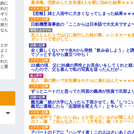
童貞俺、宅飲みした女友達2人を家に泊めた結果ｗｗｗ
滅的に
どれだ
【悲報】姉と入浴中に大きくなってしまった結果ｗｗ
リギリ
やった
日航機墜落事故の「ここからは日本語で大丈夫ですよ
名前だ
、なん
友人とふたりで山口に旅行した時の事。レンタカーを
ガッ！って音がして…
」とか
全く親しくないママ友Aから突然「飲み会しよう」と
をよく
てゾッとするやら腹立つやら！
たと
かれた
22歳の頃、父に36歳の男性とお見合いをしてくれと
同じ質
ったので、父も喜んで私の写真を送ったんだが→
友人「酒の勢いで女先輩をホテルに連れ込んだｗｗｗ
ずっとニートだと思ってた同居の義弟が投資で旦那よ
義兄嫁「娘が大学に入ったら下宿させて」私「しつこい
義兄に通報したら「志望校を変えろ！」とキレて・・
嫁が涙声で『会いたいね』とか言っているのが聞こえ
の？」嫁「ごめんなさい…！（大号泣」俺（キターー
アパートのドアに『ハンザイ者！この人はさいあくの