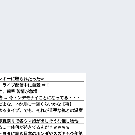
ンキーに殴られたったw
、ライブ配信中に自殺 ⇒！
栓、歯茎 苦情が急増
 → 今トンデモナイことになってる・・・
だよな。 ○か月に一回くらいかな【再】
めるタイプ。でも、それが苦手な俺との温度
涼夏祭りで各ウマ娘が出しそうな催し物他
る…一体何が起きてるんだ？ｗｗｗｗ
トヨタに続き日本のホンダやスズキも今年第