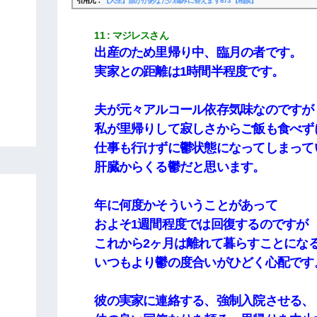
引用元：
【人生】誰かがあなたの悩みに答えます673【相談】
11
マジレスさん
出産のため里帰り中、臨月の者です。
実家との距離は1時間半程度です。
夫が元々アルコール依存気味なのですが
私が里帰りして寂しさからご飯も食べず
仕事も行けずに鬱状態になってしまって
肝臓からくる鬱だと思います。
年に何度かそういうことがあって
およそ1週間程度では回復するのですが
これから2ヶ月は離れて暮らすことにな
いつもより鬱の度合いがひどく心配です
彼の実家に連絡する、強制入院させる、