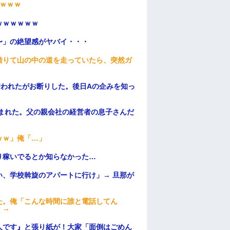
ｗｗｗ
ｗｗｗｗｗｗ
〜」の絶望感がヤバイ・・・
借りて山の中の道を走っていたら、突然ガ
誘われたがお断りした。後日Aの企みを知っ
頼まれた。父の親会社の経営者の息子さんだ
ｗｗ」俺「…」
り稼いでるとか知らなかった…
、学校斡旋のアパートに行け」→ 旦那が
・
た。俺「こんな時間に誰と電話してん
）→
人です』と張り紙が！大家「面倒はごめん