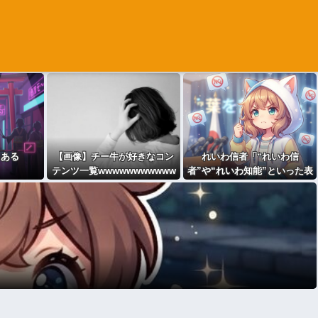
るある
【画像】チー牛が好きなコン
れいわ信者「“れいわ信
テンツ一覧wwwwwwwwwww
者”や“れいわ知能”といった表
現は差別的。放送禁止用語に
するべき」