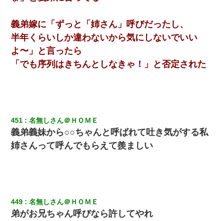
テレワーク上司「会議中はカメラ付けろ！」女社員「え、事前連
絡無しは無理」上司「いいから付けろ！」→
義弟嫁に「ずっと「姉さん」呼びだったし、
半年くらいしか違わないから気にしないでいい
【ワロタ】姉から「肉食系14才、乳丸出し、毛はうっすら生えか
よ〜」と言ったら
け」というタイトルで画像が送られてきた
「でも序列はきちんとしなきゃ！」と否定された
彼女(美人女医)にネックレスをプレゼント。「こんな安物を渡すく
らいなら、渡さないほうがマシだからね」→ ６０万したと話した
ら・・・
今日夫の実家に泊ったんだけど、朝起きたら股間がなんかモッコ
451
名無しさん＠ＨＯＭＥ
リしてた
義弟義妹から○○ちゃんと呼ばれて吐き気がする私
姉さんって呼んでもらえて羨ましい
裁判官「お互いに最後に言いたいことはありますか」バカ夫
「…」A「夫を一発殴らせてほしい」裁判官「どうぞ」
【画像】女の子「お母さん！！私ようやくファッションモデルに
選ばれたの！絶対見に来てね！」→悲しい結果がこれ・・・
449
名無しさん＠ＨＯＭＥ
弟がお兄ちゃん呼びなら許してやれ
17年飼っていた犬が亡くなった。鼻水垂らし嗚咽する私に、猫が