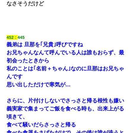
近づいて頭突きをしてきて…
なさそうだけど
｢昨日はお兄ちゃんと一緒にお風呂に入っちゃった～｣とか毎日兄
の話をしていたA子が事故で亡くなった。→Ａ子のお母さんの話に
驚愕…
452
445
友人「酒の勢いで女先輩をホテルに連れ込んだｗｗｗｗｗ」俺
義弟は 旦那を｢兄貴｣呼びですね
「…」
お兄ちゃんなんて呼んでいる人は誰もおらず、最
初会ったときから
高1のとき男に襲われ、不妊の叔母に頼まれて出産。→叔母夫婦が
養子縁組してアメリカに子供を連れ帰った。→9・11で叔母夫婦が
私のことは｢名前＋ちゃん｣なのに旦那はお兄ちゃ
亡くなってしまい…
んです
思い出しただけで寒気が…
日曜日、会社の窓を見ると同僚の姿。俺（あれ？ディズニーシー
じゃ？）→俺電話「今何してんの？」同僚「シーで並んでるこ
と！」俺「会社にいない？」→次の瞬間、すごい鳥肌が立った
さらに、片付けしないでさっさと帰る根性も嫌い
義実家で集まってご飯を食べる時も、出来上がる
22歳の頃、父に36歳の男性とお見合いをしてくれと頼まれた。父
の親会社の経営者の息子さんだったので、父も喜んで私の写真を
頃きて、
送ったんだが→
食べて騒いだらさっさと帰る
食べた食器をさげただけで、その後は誰が洗うと
全く親しくないママ友Aから突然「飲み会しよう」と誘われたがお