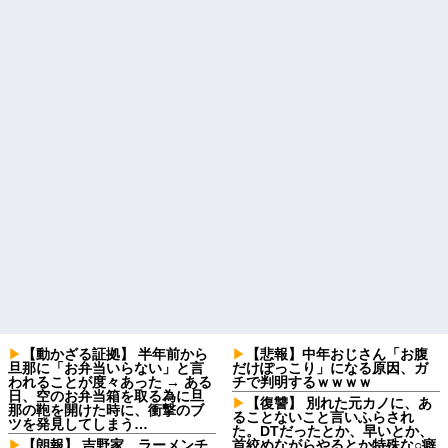
【動かざる証拠】 半年前から
【悲報】中年おじさん「お腹
旦那に「お弁当いらない」と言
だけぽっこり」になる原因、ガ
われることが度々あった → ある
チで判明するｗｗｗｗ
日、空のお弁当箱を取る為に旦
【復讐】 別れた元カノに、あ
那の鞄を開けた時に、衝撃のブ
ることないこと言いふらされ
ツを発見してしまう…
た。DTだったとか、早いとか、
【朗報】 吉野家、ラーメンチ
首絞めながらやるとか特殊な○癖