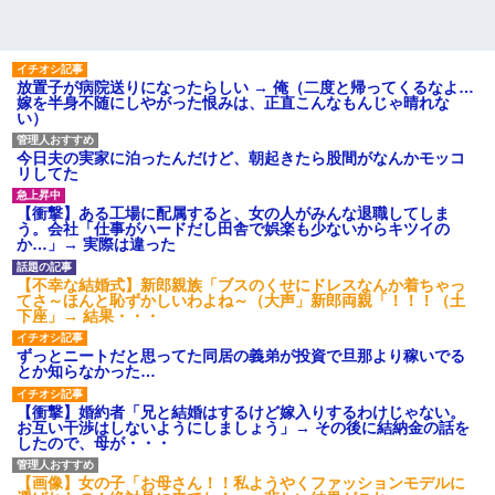
放置子が病院送りになったらしい → 俺（二度と帰ってくるなよ…
嫁を半身不随にしやがった恨みは、正直こんなもんじゃ晴れな
い）
今日夫の実家に泊ったんだけど、朝起きたら股間がなんかモッコ
リしてた
【衝撃】ある工場に配属すると、女の人がみんな退職してしま
う。会社「仕事がハードだし田舎で娯楽も少ないからキツイの
か…」→ 実際は違った
【不幸な結婚式】新郎親族「ブスのくせにドレスなんか着ちゃっ
てさ～ほんと恥ずかしいわよね～（大声」新郎両親「！！！（土
下座」→ 結果・・・
ずっとニートだと思ってた同居の義弟が投資で旦那より稼いでる
とか知らなかった…
【衝撃】婚約者「兄と結婚はするけど嫁入りするわけじゃない。
お互い干渉はしないようにしましょう」→ その後に結納金の話を
したので、母が・・・
【画像】女の子「お母さん！！私ようやくファッションモデルに