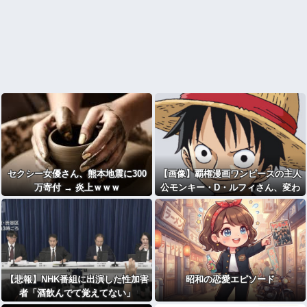
セクシー女優さん、熊本地震に300
【画像】覇権漫画ワンピースの主人
万寄付 → 炎上ｗｗｗ
公モンキー・D・ルフィさん、変わ
り果てた姿で発見される・・・
【悲報】NHK番組に出演した性加害
昭和の恋愛エピソード
者「酒飲んでて覚えてない」