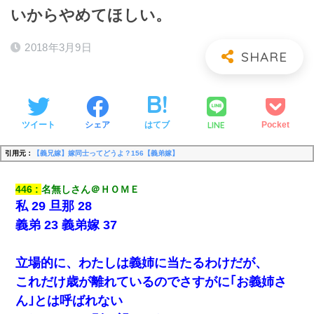
いからやめてほしい。
2018年3月9日
LINE
ツイート
シェア
はてブ
Pocket
引用元：
【義兄嫁】嫁同士ってどうよ？156【義弟嫁】
446
名無しさん＠ＨＯＭＥ
私 29 旦那 28
義弟 23 義弟嫁 37
立場的に、わたしは義姉に当たるわけだが、
これだけ歳が離れているのでさすがに｢お義姉さ
ん｣とは呼ばれない