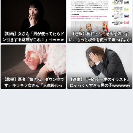
【動画】女さん「男が使ってたらド
【悲報】桐谷さん「意地を張らず
ン引きする財布がこれ！」⇒ｗｗｗ
に、もっと現金を使って遊べばよか
ｗｗ
った」
【悲報】医者「娘さん、ダウン症で
【画像】『例のチー牛のイラスト』
す」キラキラ女さん「人生終わっ
にそっくりすぎる男の子wwwwww
た」⇒絶望へ！！！！
w