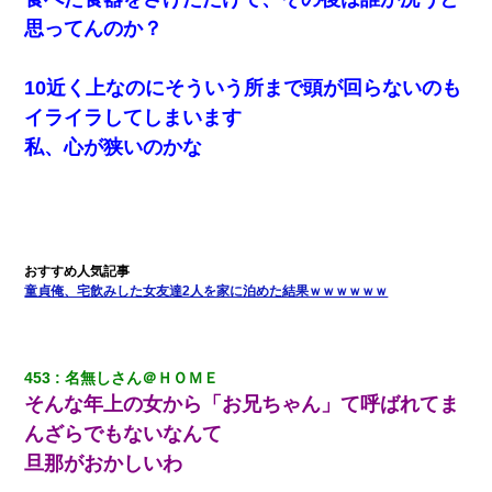
断りした。後日Aの企みを知ってゾッとするやら腹立つやら！
思ってんのか？
子供の頃、母の弟にイタズラされてて中学に入ってから関係を持
10近く上なのにそういう所まで頭が回らないのも
ってしまった。拒絶したら「全部バラしてやる」と脅迫されたの
で両親に全部話した。
イライラしてしまいます
私、心が狭いのかな
友人とふたりで山口に旅行した時の事。レンタカーを借りて山の
中の道を走っていたら、突然ガガッ！って音がして…
ずっとニートだと思ってた同居の義弟が投資で旦那より稼いでる
とか知らなかった…
童貞俺、宅飲みした女友達2人を家に泊めた結果ｗｗｗｗｗｗ
クラスで一人無口で誰とも話さない男子がいた。→修学旅行に来
なかったその男子に女子達がお土産を渡した。5分後…
453
名無しさん＠ＨＯＭＥ
放置子が病院送りになったらしい → 俺（二度と帰ってくるなよ…
嫁を半身不随にしやがった恨みは、正直こんなもんじゃ晴れな
そんな年上の女から「お兄ちゃん」て呼ばれてま
い）
んざらでもないなんて
旦那がおかしいわ
【衝撃】ヤンキー女に「サせて」って言った結果