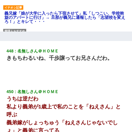
義兄嫁「娘が大学に入ったら下宿させて」私「しつこい、学校斡
旋のアパートに行け」→ 旦那が義兄に通報したら「志望校を変え
ろ！」とキレて・・・
妻「ずっと好きだった人と一緒になりたいから、わかれてくださ
い」→離婚後、娘と実家で生活してると…
448
名無しさん＠ＨＯＭＥ
9月に付き合い始めたけどこの、この人と結婚はないわと判断して
きもちわるいね、千歩譲ってお兄さんだわ。
別れた。その元彼が交通事故で重体になっているらしく…
小2の頃、妹と昼寝してたら家が火事になってて気づくと逃げ場が
なかった。妹を抱き締めて「ﾀﾋんじゃうよ」って泣いてたら…
450
名無しさん＠ＨＯＭＥ
元夫の連れ子「俺の結婚式の時くらい、母親としての責任を果た
うちは逆だわ
そうとは思わないのか！」→どうも連れ子は…
私より義弟が1歳上で私のことを「ねえさん」と
呼ぶ
【衝撃】ある工場に配属すると、女の人がみんな退職してしま
う。会社「仕事がハードだし田舎で娯楽も少ないからキツイの
義弟嫁がしょっちゅう「ねえさんじゃないでし
か…」→ 実際は違った
ょ」と義弟に言ってる