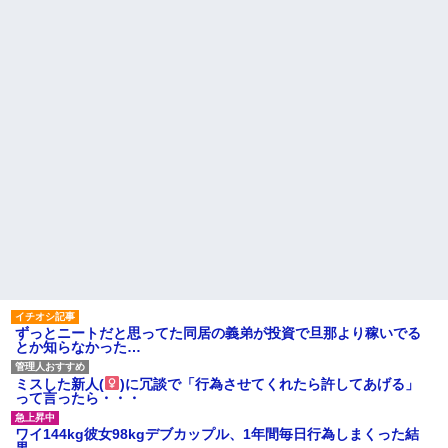
がない
の私「知るかボケ」兄嫁「キィ
ィィィー！！！！」私「あ…」
母「事故だったのよ」家族
「母さんがわざとやるはずな
【悲報】 有吉、一般人に「ド
い」→嫁が毒を飲まされ子ども
正論」を叩きつけて炎上ｗｗｗ
を失ったのに信じてもらえず…
ｗｗｗｗｗ
私が席を外して戻ってくる
義父「事故を起こす前に免許
と、園ママが私の財布をいじっ
を返そうと思う」私「その決断
た形跡が・・・
は立派ですね…」→義父の一言
に胸が熱くなって…
【前編】妻が娘（前妻との
子）を連れて家を出て行った。
ハードオフに売っていた4万
前妻に育児放棄され22歳にもな
4000円のフィギュアがヤバすぎ
ってむくれて家出するような幼
るｗｗｗｗｗｗ「こんな高い
い娘を妻に任せておけないので
の？ｗｗ」「逆に超安い」
娘だけでも返して欲しい
私「ちょっと、人の家の金庫
勝って欲しいスポーツの試合
触らないでよ！」キチママ『そ
って私が見ると負けることがす
こに金庫があったから、開けて
ごく多い気がしてる
みようとしただけ☆』義兄「泥
は出てけ！二度と来るな！」結
主な税金の成り立ちを調べて
果・・・
みたよ
私「初めて飲む味だけどなん
のお茶？」彼「ちっ！」私「」
ずっとニートだと思ってた同居の義弟が投資で旦那より稼いでる
とか知らなかった…
【GIF】JSのカンチョーワロ
タ
後続車にクラクションを鳴ら
ミスした新人(
)に冗談で「行為させてくれたら許してあげる」
され彼氏が逆切れ。「何クラク
って言ったら・・・
ション鳴らしてんだ！降りてこ
いよ！」と怒鳴りだし...
ワイ144kg彼女98kgデブカップル、1年間毎日行為しまくった結
【衝撃】報酬100万円超の治験
果