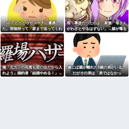
エルメスの袋を強奪された
ョとお菓子配りだけ全力すぎる
弟。弟「その袋、僕のですよ
ね？」女性「私の物ですけ
漫画を5000冊以上所持してる
ど？」→中身を確認した瞬間、
ワイ、漫画ヲタクの友人に「ワ
言い逃れできない状況になり…
ンピースや鬼滅やスラムダンク
持ってる」って聞かれ「読んで
SCでとうとうセコケチに遭遇し
母「事故だったのよ」家族「母さん
私「もう離婚したい」夫「お
ない」と答えた結果他
前は一生俺のために生きろ」→
た。荷物持って「家まで送ってくれ
がわざとやるはずない」→嫁が毒を
話し合いになるはずが恐ろしい
なぁ、永久機関ってなんで絶
ない」って言ってきて...
飲まされ子どもを失ったのに信じて
要求を突き付けられて…
対に作れないん？
もらえず…
【画像】アナウンサー「え、
職場にいる「仕事ゼロ・ゴマ
私がスピードスケートのピチピ
すり100」の40代主婦Aさん、業
チユニフォーム着るんです
務は「無理ですぅ」と拒否する
か…？ﾑﾁｨ！！」←これはお前ら
のに他人に嫌われたくてヨイシ
に刺さるやろw w w w w w w w
ョとお菓子配りだけ全力すぎる
「いきなりステーキ」の反対
【閲覧注意】元臆女キャバ嬢
俺「元カノの写真も思い出だから入
嫁には歳が離れた9歳の弟がいる。
ｗｗｗｗｗｗｗｗｗ
の首吊り自●配信、拡散されまく
って終わるｗｗｗｗｗｗｗ
れよう」婚約者「結婚やめる！」→
だがその弟は「弟ではなかっ
色々副業に手を出したけど、
結局残業するのが1番稼げるな
友人(保育士)が２０年前に受け
結婚式で使うアルバム選びで大失敗
た」・・・
持った当時５歳の男児と結婚。
【画像】ワイ「アルファード
して...
そのことを知った友人の元彼が
いいなあ。買いに行くか」店員
『絶対にその男はなんか企んで
「ほいっ見積もりな！」ワイ
るって！』とメールして・・・
「金額おかしくね？」←お前ら
もそう思うよな？？？？？
【衝撃】帰宅すると嫁が赤ん
坊産み落としそうに→それだけ
【速報】へずまりゅうさん、
では終わらなかった驚きの理由
完全に聖人の顔へ←これw w w
とはｗｗｗｗ
w w w w w
冷凍庫パンパン問題がずっと
兄嫁「正月に帰るから、ゲー
付きまとっている。ふるさと納
ムと、いいお肉と酒と、お風呂
税も頼みたいけれど入れる場所
グッズの準備しとけよ」寝起き