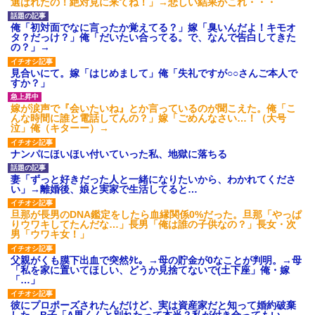
選ばれたの！絶対見に来てね！」→悲しい結果がこれ・・・
俺「初対面でなに言ったか覚えてる？」嫁「臭いんだよ！キモオ
タ？だっけ？」俺「だいたい合ってる。で、なんで告白してきた
の？」→
見合いにて。嫁「はじめまして」俺「失礼ですが○○さんご本人で
すか？」
嫁が涙声で『会いたいね』とか言っているのが聞こえた。俺「こ
んな時間に誰と電話してんの？」嫁「ごめんなさい…！（大号
泣」俺（キターー）→
ナンパにほいほい付いていった私、地獄に落ちる
妻「ずっと好きだった人と一緒になりたいから、わかれてくださ
い」→離婚後、娘と実家で生活してると…
旦那が長男のDNA鑑定をしたら血縁関係0%だった。旦那「やっぱ
りウワキしてたんだな…」長男「俺は誰の子供なの？」長女・次
男「ウワキ女！」
父親がくも膜下出血で突然ﾀﾋ。→母の貯金が0なことが判明。→母
「私を家に置いてほしい、どうか見捨てないで(土下座」俺・嫁
「…」
彼にプロポーズされたんだけど、実は資産家だと知って婚約破棄