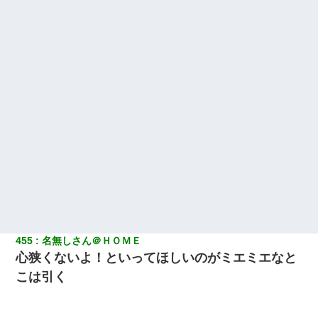
窓とドアを開けないで』
嫁が弁護士を連れてきて「悪いと思うなら慰謝料を払って離婚し
ろ」→ 俺「完全に恐喝になってますね」「お前、これが詐欺だっ
て知ってる？」
父が他界→父のフリン相手『どうか相続を放棄して下さい、昔の
ことは謝ります。ごめんなさい…』私「お子さんはフリン略奪婚
って知ってるの？」相手『 』結果→
彼氏の家に泊まる事になり、ゲームで盛り上がってさぁ寝よう！
と電気を消すとミシッって音が…彼「ちょっと待ってて」→勢い
よくドアを開けるとなんと…
455
名無しさん＠ＨＯＭＥ
心狭くないよ！といってほしいのがミエミエなと
こは引く