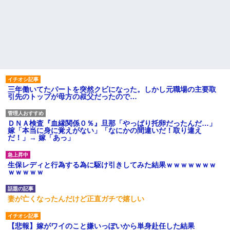
三年働いてたパートを突然クビになった。しかし元職場の主要取
引先のトップが母方の叔父だったので…
ＤＮＡ検査『血縁関係０％』旦那「やっぱり托卵だったんだ…」
嫁「本当に身に覚えがない」「なにかの間違いだ！取り違え
だ！」→ 嫁「あっ」
生保レディと行為する為に駆け引きしてみた結果ｗｗｗｗｗｗｗ
ｗｗｗｗｗ
妻が亡くなったんだけど正直ガチで嬉しい
【悲報】嫁がワイのこと嫌いっぽいから単身赴任した結果