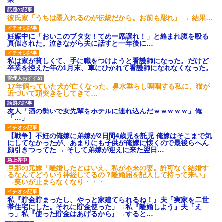
募集がこちらｗｗｗｗｗ(※画像
あり)
彼氏家「うちは墨入れるのが伝統だから。お前も彫れ」 → 結果…
【ネット騒然】惨殺されたタ
ワマン頂き女子のこの動画、す
妊娠中に「おいこのブタ女！てめー席譲れ！」と絡まれ腹を殴る
げえええええｗｗｗｗｗｗｗｗ
真似された。泣きながら夫に話すと一年後に…
ｗｗｗ
【愕然】白のクラウン俺氏、
高速道路左車線を制限速度で走
私は家が貧しくて、手に職をつけようと看護師になった。だけど
った結果wwwwwwwwwwww
卒業を控えた年の1月末、車にひかれて看護師になれなくなった。
百年の恋12-899 食べた量を
張り合ってくる
17年飼っていた犬が亡くなった。鼻水垂らし嗚咽する私に、猫が
近づいて頭突きをしてきて…
【悲報】佐藤輝明・・・２軍
でも盛大にやらかす←あまり悲
しませないでくれ
友人「酒の勢いで女先輩をホテルに連れ込んだｗｗｗｗｗ」俺
「…」
【戦争】不妊の俺嫁に弟嫁が2日間4歳児を託児 俺嫁はそこまで気
にしてなかったが、あまりにも子供が俺嫁に懐くので最後らへん
顔引きつってた → そして弟嫁が迎えに来た翌日…
旦那の元嫁「離婚したとはいえ、私が本来の妻。許可なく結婚す
るなんてどういう神経してるの？離婚届を記入して持って来い」
→笑いが止まらなくなり・・・
私『貯金貯まったし、やっと家建てられるね！』夫「実家を二世
帯住宅にした。それに貯金使った」→私『離婚しよう』夫「え
っ」私『使った貯金はあげるから』→すると…