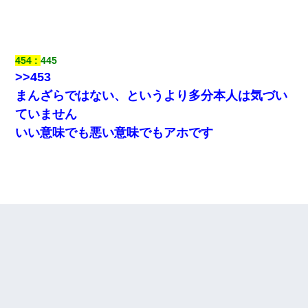
童貞俺、宅飲みした女友達2人を家に泊めた結果ｗｗｗｗｗｗ
ワイアラサー主婦、昨晩久しぶりに夫と致した結果ｗｗｗｗｗ
454
445
>>453
父親がくも膜下出血で突然ﾀﾋ。→母の貯金が0なことが判明。→母
まんざらではない、というより多分本人は気づい
「私を家に置いてほしい、どうか見捨てないで(土下座」俺・嫁
「…」
ていません
いい意味でも悪い意味でもアホです
【まぬけ】夫「離婚だ！」私「わかった。で？」夫「慰謝料
だ！」私「いいけど弁護士通して。私も請求する」夫「」
隣の部屋の住民の母親、オートロックを突破してマンションに入
り込んできたみたいで、ずっとドアの前で喚いてて滅茶苦茶うる
さかった。
32歳ワイ、34歳の可愛い女と付き合うも現実を知ってしまい無事
死亡・・・
隣室のお婆ちゃん「下階からの異臭に困ってる、今もすっごく臭
い」私「変だなあ～なにも臭わないよ」→ その後。警察『絶対に