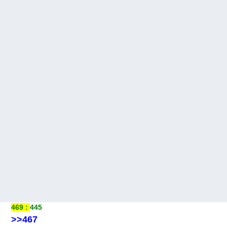
469
445
>>467