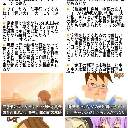
ェーンに参入
があるとか
ワイ「たろー仕事行ってくる
【修羅場】突然、中高の友人
ね！（飼い犬）」犬「…？（ぷ
「H」から訴状が届いた私 → 夫
い」
と私、さらにいずれも同じ学校
の生徒で、クラス委員を務めた
定食屋で注文から5分以上待た
人たちが訴えられた → その理由
された俺「早く作れよノロマ！
が・・・
底辺職はキビキビ動け！そんな
んだから給料低いんだろう
洗濯をしてくれるのは嬉しい
な！」→ すると…
んだが浴室乾燥機をほぼ毎日使
い「電気代もかかるし天気の良
両親は兄に結構な額をかけて
い日は外で干してくれたら嬉し
育ててきた。私には高卒で働け
い」と子なしの専業主婦の妻に
と全く気にかけない→母が難病
伝えたらブチ切れ。電気代は別
で倒れ、私が懸命に介護した。
に
でも兄は知らん顔。そこで親も
目が覚めて私に全てを相続させ
「嫁子の料理は未熟ね」とネ
るが
チネチ攻撃してくる自称料理自
慢のトメ。かばわない旦那とト
同期との昼飯。餃子定食の量
メの台所を壊滅させるDQN返し
が多く食ってもらおうと思った
を仕掛けて実家に脱出←かばわ
ら俺の餃子にタレと酢を直接か
ない旦那も一緒に痛い目見ろ
けた
高校野球の暑さ対策として18
嫁の浮気発覚から再構築を続
時から4試合深夜までやれば涼し
けて8ヶ月、愛しさと憎しみが交
いまま試合出来るじゃん
互に押し寄せてる。もう一回俺
に恋させてあげたい。
同日入社のおっさんをバカに
空き巣にウォシュレット便座と貴金
激辛チャレンジの契約書にサイン
してたら上司だったわｗｗ
奥さんと離婚の原因は僕との
属を盗まれた。警察が家の前の水跡
し、チャレンジしたらとんでもない
不貞だと邪推した同僚が、脅迫
職場にいる「仕事ゼロ・ゴマ
を追うと五軒先の幼稚園ママ宅に行
事態になった。救急車運ばれ胃の洗
行為するようになった。奥さん
すり100」の40代主婦Aさん、業
とは何の関係もないのに...
務は「無理ですぅ」と拒否する
きついて…
浄や入院2日で10万超えて...
のに他人に嫌われたくてヨイシ