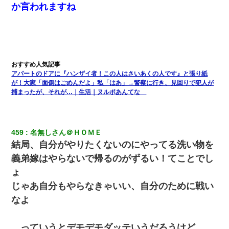
か言われますね
アパートのドアに『ハンザイ者！この人はさいあくの人です』と張り紙
が！大家「面倒はごめんだよ」私「はあ」→警察に行き、見回りで犯人が
捕まったが、それが…｜生活｜ヌルポあんてな
459
名無しさん＠ＨＯＭＥ
結局、自分がやりたくないのにやってる洗い物を
義弟嫁はやらないで帰るのがずるい！てことでし
ょ
じゃあ自分もやらなきゃいい、自分のために戦い
なよ
…っていうとデモデモダッテいうだろうけど