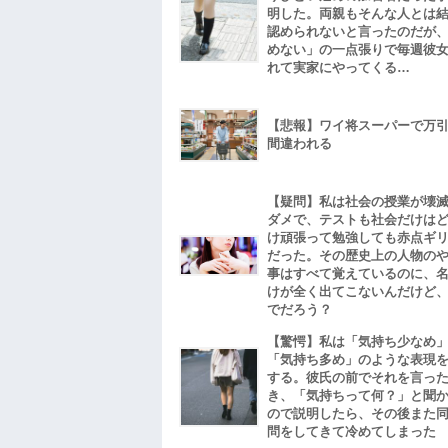
明した。両親もそんな人とは
認められないと言ったのだが
めない」の一点張りで毎週彼
れて実家にやってくる…
【悲報】ワイ将スーパーで万
間違われる
【疑問】私は社会の授業が壊
ダメで、テストも社会だけは
け頑張って勉強しても赤点ギ
だった。その歴史上の人物の
事はすべて覚えているのに、
けが全く出てこないんだけど
でだろう？
【驚愕】私は「気持ち少なめ
「気持ち多め」のような表現
する。彼氏の前でそれを言っ
き、「気持ちって何？」と聞
ので説明したら、その後また
問をしてきて冷めてしまった