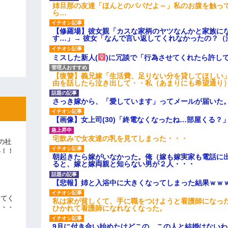
姉旦那の友達「ほんとのパパだよ～」私のお腹を触っ
ら…
【修羅場】彼女親「カスな家柄のヤツなんかと家族に
す…」→ 彼女「なんで言い返してくれなかったの？（
ミスした新人(
)に冗談で「行為させてくれたら許し
【復讐】義兄嫁「生活費、足りない分を貸してほしい」
由を話したら泣き出して・・私（あまりにも希望通り
さっき嫁から、「愛しています」ってメールが届いた
【画像】女上司(30)「終電なくなったね…部屋くる？
宅飲みで女友達の乳を見てしまった・・・
の社
い！！
朝起きたら嫁がいなかった。俺（嫁も嫁実家も電話に出
」
ると、嫁と嫁両親と知らない男が２人・・・
【悲報】姉と入浴中に大きくなってしまった結果ｗｗ
えてく
私は家が貧しくて、手に職をつけようと看護師になっ
・・・
ひかれて看護師になれなくなった。
9月に付き合い始めたけどこの、この人と結婚はない