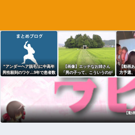
“アンダーヘア脱毛”に中高年
【画像】エッチなお姉さん
【動画あ
男性殺到のワケ…9年で患者数
「男の子って、こういうのが
方予選、
が200倍以上
好きなんでしょ…？」
【動