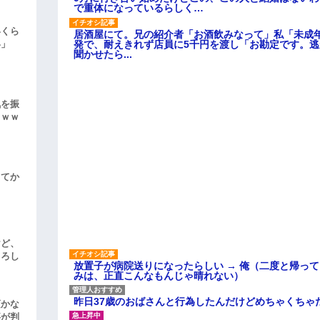
で重体になっているらしく…
いくら
居酒屋にて。兄の紹介者「お酒飲みなって」私「未成
発で、耐えきれず店員に5千円を渡し「お勘定です。
い」
聞かせたら...
気を振
ｗｗｗ
してか
けど、
よろし
放置子が病院送りになったらしい → 俺（二度と帰っ
みは、正直こんなもんじゃ晴れない）
昨日37歳のおばさんと行為したんだけどめちゃくちゃ
頃かな
事が判