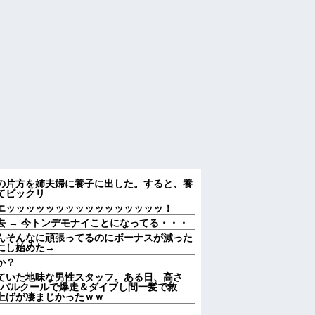
の片方を姉夫婦に養子に出した。すると、養
てビックリ
エッッッッッッッッッッッッッッッッ！
 → 今トンデモナイことになってる・・・
んそんなに頑張ってるのにボーナスが減った
にし始めた→
か？
ていた地味な男性スタッフ。ある日、高さ
をパルクールで爆走＆ダイブし間一髪で救
上げが凄まじかったｗｗ