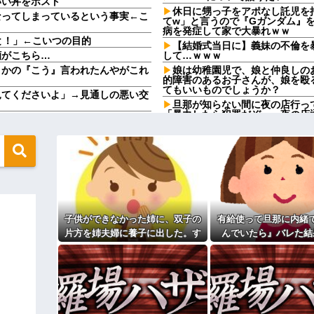
いい丼をポスト
休日に甥っ子をアポなし託児を
なってしまっているという事実←こ
てw」と言うので『Gガンダム』
病を発症して家で大暴れｗｗ
と！」←こいつの目的
【結婚式当日に】義妹の不倫を
顔がこちら…
して…ｗｗｗ
さかの『こう』言われたんやがこれ
娘は幼稚園児で、娘と仲良しの
的障害のあるお子さんが、娘を殴
てもいいものでしょうか？
見てくださいよ」→見通しの悪い交
旦那が知らない間に夜の店行っ
「暴力したら犯罪だぞ」→夜の店
えてきた。その内容が、旦那と離婚
彼の母親と初めて食事した時に
定なんですってね」と言ってきた
愛い女の子以外には挨拶をしない
【画像】福原遥さん、意外とあ
のために生きろ」→話し合いになる
「今思えばなんであんなに夢中
女性「実はね…」→カーテン越しに
【画像】思わず保存したくなる
ｗｗｗ
てきた兄嫁！「テレビでも見せとい
【修羅場】不妊と判明した夫、
せた結果……甥っ子が重度の中二
果ｗｗｗｗ
子供ができなかった姉に、双子の
有給使って旦那に内緒
33歳くらいから太ったせいか
片方を姉夫婦に養子に出した。す
んでいたら』バレた結
カになってるんだけどｗｗｗｗｗｗ
なった
ると、養子に出した子がすごく礼
上げると「大変なこと」になるｗｗ
相手がどんなパイプ持っている
儀正しくてビックリ
高校３年生の女です。家が嫌い
ィギュアがヤバすぎるｗｗｗｗｗｗ
す
主な税金の成り立ちを調べてみ
よ！」キチママ『そこに金庫があっ