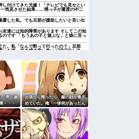
押し付けてきた兄嫁！「テレビでも見せとい
を一気見させた結果……甥っ子が重度の中二
暴露した私。でも旦那が援助したいと言い出
お友達には知的障害があります そしてこの知
るのです 「もうあの子と遊ぶな」と娘に言っ
てた。私「なんで黙って行ったの？」旦那
通いを巡って夫婦の言い争いが泥沼化して…
彼母が「私ちゃんは結婚したら仕事辞める予
るｗ他
になったんやろ…」と思うコンテンツ
「笑える画像・最高な画像」貼っていけｗｗ
前妻の娘に「実の子じゃない！」と訴えた結
で『男と遊
出張から帰ったら、嫁の顔が青ざ
加齢で＊が緩んだのかチョビッと漏れるように
果・・・
めていた。俺「一体何があったん
だ？」嫁「…」→子供たちに話を
かも知れないのに…
聞くと…
すぎて家を出て現在養護施設で暮らしていま
たよ