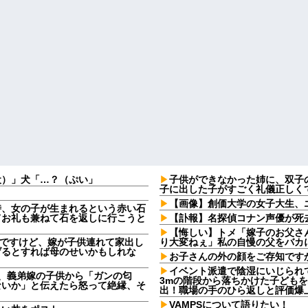
犬）」犬「…？（ぷい」
子供ができなかった姉に、双子
子に出した子がすごく礼儀正しく
【画像】創価大学の女子大生、
時、女の子が生まれるという赤い石
てお礼も兼ねて石を返しに行こうと
【訃報】名探偵コナン声優が死去
【悔しい】トメ「嫁子のお父さ
なんですけど、嫁が子供連れて家出し
り大変ねぇ」私の自慢の父をバカ
げるとすれば母のせいかもしれな
お子さんの外の顔をご存知です
イベント派遣で陰湿にいじられ
日、義弟嫁の子供から「ガンの匂
3mの階段から落ちかけた子ども
ないか」と伝えたら怒って絶縁、そ
出！職場の手のひら返しと評価爆
VAMPSについて語りたい！