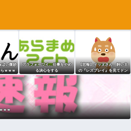
●ぱい微妙
アラフォーワイ、仕事をやめ
【悲報】イッヌさん、飼い主
たらｗｗｗ
る決心をする
の『レズプレイ』を見てドン
www
引き・・・
ｗｗｗ