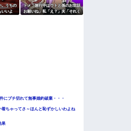
い。うちの
トメ「旅行中はウトと孫のお世話
もいいよ
お願いね」私「え？」夫「それく
理」→断っ
らいやってやれよ」→まさかの丸
なり…
投げに困惑して…
条件にブチ切れて無事婚約破棄・・・
か着ちゃってさ～ほんと恥ずかしいわよね
結果