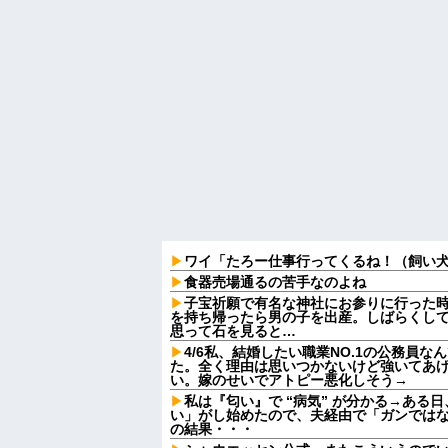
ワイ「たろー仕事行ってくるね！（飼い
食器売場通るの苦手なのよね
子宝祈願で有名な神社にお参りに行った
を持ち帰ったら男の子を出産。しばらくし
思って石を見ると…
4/6私、結婚したい職業NO.1の公務員
た。全く理由は思いつかないけど強いてあ
い。嫁のせいでアトピー悪化しそう→
私は『匂い』で “病気” が分かる→ある
い」がし始めたので、夫経由で「ガンでは
の結果・・・