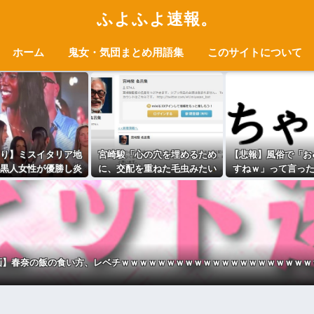
ふよふよ速報。
ホーム
鬼女・気団まとめ用語集
このサイトについて
り】ミスイタリア地
宮崎駿「心の穴を埋めるため
【悲報】風俗で「お
黒人女性が優勝し炎
に、交配を重ねた毛虫みたい
すねｗ」って言っ
上
な小さな犬を連れてる人、本
ｗｗｗｗｗｗw
当に醜い」←これどう思う？
画】春奈の飯の食い方、レベチｗｗｗｗｗｗｗｗｗｗｗｗｗｗｗｗｗｗｗｗｗ