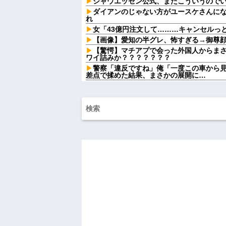
シャウエッセン公式、またこういうので
ダイアンのじゃない方がユースケさんに
れ
女「43億円注文して………キャンセルっ
【画像】愛知の半グレ、怖すぎる→御尊
【驚愕】マチアプで会った外国人からま
ワイ詰みか？？？？？？？
警察「違反ですね」俺「一度この車から
差点で揉めた結果、まさかの展開に…
ミスドで隣の席の女性二人の会話が聞こ
したくてでっち上げのDV証拠を...
アラフィフ正社員の男性が若い20代の可
私「もう離婚したい」夫「お前は一生俺
はずが恐ろしい要求を突き付けられて…
私「毎日何をしてるんですか？」同室の
聞こえていた声の正体が意外すぎて…
休日に甥っ子をアポなし託児を押し付け
てw」と言うので『Gガンダム』を一気見さ
病...
彼氏が『この車』買おうとして私とケン
【うわぁ】 都営団地住み、年収10万円
ｗｗｗｗｗ
ハードオフに売っていた4万4000円のフ
「こんな高いの？ｗｗ」「逆に超安い」
私「ちょっと、人の家の金庫触らないで