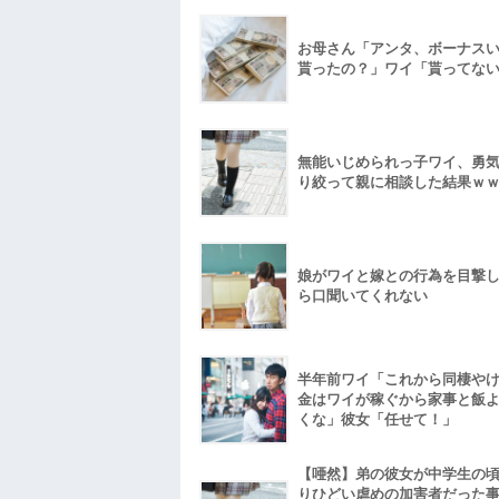
お母さん「アンタ、ボーナス
貰ったの？」ワイ「貰ってな
無能いじめられっ子ワイ、勇
り絞って親に相談した結果ｗ
娘がワイと嫁との行為を目撃
ら口聞いてくれない
半年前ワイ「これから同棲や
金はワイが稼ぐから家事と飯
くな」彼女「任せて！」
【唖然】弟の彼女が中学生の
りひどい虐めの加害者だった