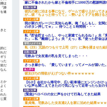
嫁に不倫されたから嫁と不倫相手に1000万の慰謝料請
結婚は
、「諦
彼氏の家に泊まる事になり、ゲームで盛り上がってさ
女を連
が…彼「ちょっと待ってて」→勢いよくドアを開ける
我が家のガレージに見知らぬ車。俺「もしもし、玄関に
のボタン押してｗ」→ 待つこと１時間弱・・・
引きと
私『貯金貯まったし、やっと家建てられるね！』夫「
た」→私『離婚しよう』夫「えっ」私『使った貯金は
私（23）冗談のつもりで上司（27）に胸を揉ませた結
滅的に
どれだ
宅飲みで女友達の乳を見てしまった・・・
リギリ
やった
さっき嫁から、「愛しています」ってメールが届いた
名前だ
、なん
彼女(37)の情欲がえげつない件ｗｗｗｗｗｗｗ
」とか
【GJ!】会社から帰宅中、広い駐車場にエンジンかけ
いな声も聞こえてきたので気になって近寄ったら女の
をよく
たと
[緊急]ベロベロの女に声をかけて行為してきた結果
かれた
同じ質
童貞俺、宅飲みした女友達2人を家に泊めた結果ｗｗｗ