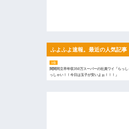
たから、開けてみようとしただけ☆』義兄
果・・・
私「初めて飲む味だけどなんのお茶？」
【GIF】JSのカンチョーワロタ
後続車にクラクションを鳴らされ彼氏が
んだ！降りてこいよ！」と怒鳴りだし...
【衝撃】報酬100万円超の治験募集がこち
【ネット騒然】惨殺されたタワマン頂き
ｗｗｗｗｗｗｗｗｗｗ
ふよふよ速報。最近の人気記事
【愕然】白のクラウン俺氏、高速道路左
wwwwwwwwwwww
百年の恋12-899 食べた量を張り合って
【悲報】佐藤輝明・・・２軍でも盛大に
れ
関関同立卒年収350万スーパーの社員ワイ「らっし
っしゃい！！今日は玉子が安いよぉ！！！」