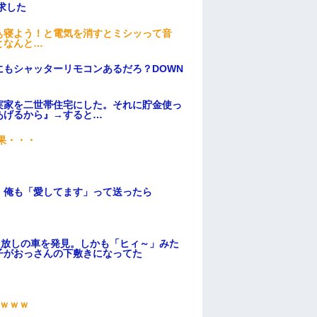
求した
ぁ寝よう！と電気を消すとミシッって音
となんと…
もシャッターリモコンあるだろ？DOWN
実家を二世帯住宅にした。それに貯金使っ
あげるから』→すると…
果・・・
。俺も「愛してます」って送ったら
っ放しの車を発見。しかも「ヒィ～」みた
子がおっさんの下敷きになってた
ｗｗｗ