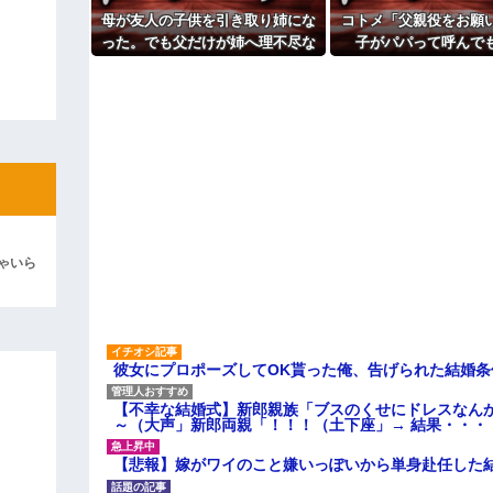
「泥は出てけ！二度と来るな！」結
母が友人の子供を引き取り姉にな
コトメ「父親役をお願
彼「ちっ！」私「」
った。でも父だけが姉へ理不尽な
子がパパって呼んで
要求ばかり押し付けていて…
ね？」旦那「それは無
逆切れ。「何クラクション鳴らして
た途端に大騒ぎに
らｗｗｗｗｗ(※画像あり)
女子のこの動画、すげえええええｗ
車線を制限速度で走った結果
くる
やらかす←あまり悲しませないでく
ゃいら
彼女にプロポーズしてOK貰った俺、告げられた結婚
【不幸な結婚式】新郎親族「ブスのくせにドレスなん
～（大声」新郎両親「！！！（土下座」→ 結果・・・
【悲報】嫁がワイのこと嫌いっぽいから単身赴任した