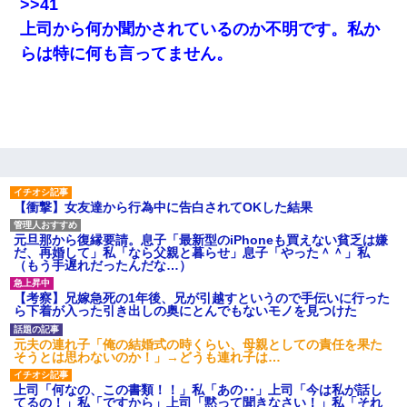
>>41
上司から何か聞かされているのか不明です。私か
【復讐】義兄嫁「生活費、足りない分を貸してほしい」私「貸す
らは特に何も言ってません。
わけないでしょｗｗｗｗ」→ 理由を話したら泣き出して・・私
（あまりにも希望通り）
日航機墜落事故の「ここからは日本語で大丈夫ですよ〜」の絶望
感がヤバイ・・・
【驚愕】5000円でＪＫと行為してきたが後悔しかない…
【衝撃】女友達から行為中に告白されてOKした結果
｢昨日はお兄ちゃんと一緒にお風呂に入っちゃった～｣とか毎日兄
元旦那から復縁要請。息子「最新型のiPhoneも買えない貧乏は嫌
の話をしていたA子が事故で亡くなった。→Ａ子のお母さんの話に
だ、再婚して」私「なら父親と暮らせ」息子「やった＾＾」私
驚愕…
（もう手遅れだったんだな…）
【考察】兄嫁急死の1年後、兄が引越すというので手伝いに行った
【クズ】昔、兄がお見合いして「ブスすぎｗｗｗ」と断った女性
ら下着が入った引き出しの奥にとんでもないモノを見つけた
が、兄の同級生と結婚。それを知った兄は荒れ狂い、｢嫁さん、俺
のお古ですが気分はどう？」とメールを送った→
元夫の連れ子「俺の結婚式の時くらい、母親としての責任を果た
そうとは思わないのか！」→どうも連れ子は…
居酒屋にて。兄の紹介者「お酒飲みなって」私「未成年なので無
理です！」酷すぎるワードの連発で、耐えきれず店員に5千円を渡
上司「何なの、この書類！！」私「あの‥」上司「今は私が話し
し「お勘定です。逃がして下さい」その後、録音内容を父に聞か
てるの！」私「ですから」上司「黙って聞きなさい！」私「それ