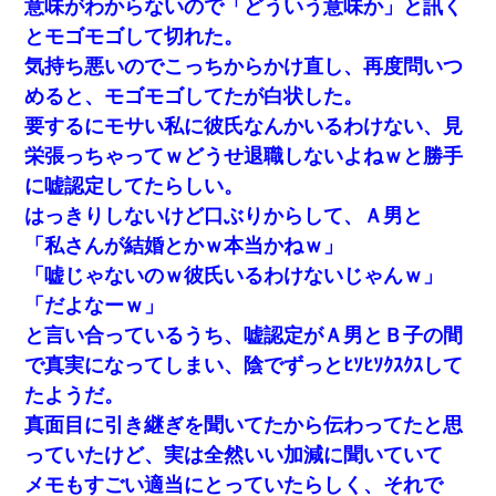
意味がわからないので「どういう意味か」と訊く
とモゴモゴして切れた。
気持ち悪いのでこっちからかけ直し、再度問いつ
めると、モゴモゴしてたが白状した。
要するにモサい私に彼氏なんかいるわけない、見
栄張っちゃってｗどうせ退職しないよねｗと勝手
に嘘認定してたらしい。
はっきりしないけど口ぶりからして、Ａ男と
「私さんが結婚とかｗ本当かねｗ」
「嘘じゃないのｗ彼氏いるわけないじゃんｗ」
「だよなーｗ」
と言い合っているうち、嘘認定がＡ男とＢ子の間
で真実になってしまい、陰でずっとﾋｿﾋｿｸｽｸｽして
たようだ。
真面目に引き継ぎを聞いてたから伝わってたと思
っていたけど、実は全然いい加減に聞いていて
メモもすごい適当にとっていたらしく、それで