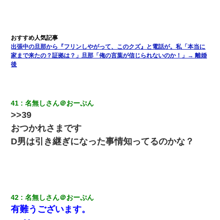
何年か前に妹は離婚している。当時生まれた姪が義弟の子じゃな
かったため妹有責での離婚になり…
夫に癌の余命宣告。その闘病中に長女から信じられない言葉を受
出張中の旦那から『フリンしやがって、このクズ』と電話が。私「本当に
けた
家まで来たの？証拠は？」旦那「俺の言葉が信じられないのか！」→ 離婚
後
【戦争】不妊の俺嫁に弟嫁が2日間4歳児を託児 俺嫁はそこまで気
にしてなかったが、あまりにも子供が俺嫁に懐くので最後らへん
顔引きつってた → そして弟嫁が迎えに来た翌日…
41
名無しさん＠おーぷん
旦那の元嫁「離婚したとはいえ、私が本来の妻。許可なく結婚す
>>39
るなんてどういう神経してるの？離婚届を記入して持って来い」
おつかれさまです
→笑いが止まらなくなり・・・
D男は引き継ぎになった事情知ってるのかな？
【悲報】嫁がワイのこと嫌いっぽいから単身赴任した結果
私は家が貧しくて、手に職をつけようと看護師になった。だけど
卒業を控えた年の1月末、車にひかれて看護師になれなくなった。
42
名無しさん＠おーぷん
有難うございます。
ミスした新人(
)に冗談で「行為させてくれたら許してあげる」
って言ったら・・・