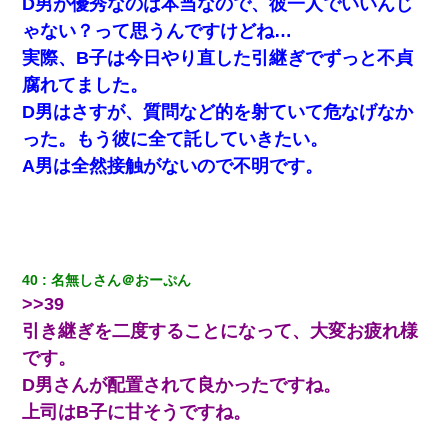
D男が優秀なのは本当なので、彼一人でいいんじ
9月に付き合い始めたけどこの、この人と結婚はないわと判断して
ゃない？って思うんですけどね…
別れた。その元彼が交通事故で重体になっているらしく…
実際、B子は今日やり直した引継ぎでずっと不貞
腐れてました。
10年ほど前、息子がまだ年中だった時に離婚したんだけど、一昨
年の暮れに突然息子が職場を訪ねてきた。
D男はさすが、質問など的を射ていて危なげなか
った。もう彼に全て託していきたい。
元旦那から復縁要請。息子「最新型のiPhoneも買えない貧乏は嫌
A男は全然接触がないので不明です。
だ、再婚して」私「なら父親と暮らせ」息子「やった＾＾」私
（もう手遅れだったんだな…）
出張中の旦那から『フリンしやがって、このクズ』と電話が。私
「本当に家まで来たの？証拠は？」旦那「俺の言葉が信じられな
いのか！」→ 離婚後
40
名無しさん＠おーぷん
>>39
姉旦那の友達「ほんとのパパだよ～」私のお腹を触ってほざく。
引き継ぎを二度することになって、大変お疲れ様
→思わず手を叩いて振り払ったら…
です。
D男さんが配置されて良かったですね。
３２歳俺「ずっと好きでした！！付き合って下さい！」 ２５歳
彼女「うん！！絶対幸せになろうね！！！！」 → ７年後ｗｗ
上司はB子に甘そうですね。
ｗｗｗ