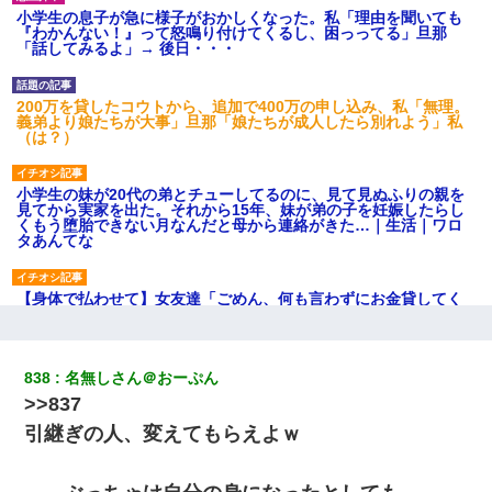
小学生の息子が急に様子がおかしくなった。私「理由を聞いても
『わかんない！』って怒鳴り付けてくるし、困っってる」旦那
「話してみるよ」→ 後日・・・
200万を貸したコウトから、追加で400万の申し込み、私「無理。
義弟より娘たちが大事」旦那「娘たちが成人したら別れよう」私
（は？）
小学生の妹が20代の弟とチューしてるのに、見て見ぬふりの親を
見てから実家を出た。それから15年、妹が弟の子を妊娠したらし
くもう堕胎できない月なんだと母から連絡がきた…｜生活｜ワロ
タあんてな
【身体で払わせて】女友達「ごめん、何も言わずにお金貸してく
ださい……」俺「いいよ！いくら？」女友達「10万円ぐら
い……」俺「ほい！10万！」→
838
名無しさん＠おーぷん
子供の頃、母の弟にイタズラされてて中学に入ってから関係を持
>>837
ってしまった。拒絶したら「全部バラしてやる」と脅迫されたの
で両親に全部話した。
引継ぎの人、変えてもらえよｗ
「パワハラを受けたから思い切って転職した」とSNSで呟いた
ら、速攻でパワハラかました元上司がLINEを送ってきた。