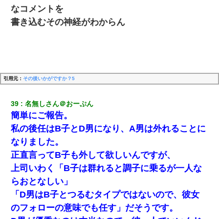
なコメントを
【修羅場】彼女親「カスな家柄のヤツなんかと家族になるのはご
書き込むその神経がわからん
めんだ」俺「じゃあ別れます…」→ 彼女「なんで言い返してくれ
なかったの？（泣」
我が家のガレージに見知らぬ車。俺「もしもし、玄関にもシャッ
ターリモコンあるだろ？DOWNのボタン押してｗ」→ 待つこと１
時間弱・・・
引用元：
その後いかがですか？5
全く親しくないママ友Aから突然「飲み会しよう」と誘われたがお
断りした。後日Aの企みを知ってゾッとするやら腹立つやら！
39
名無しさん＠おーぷん
簡単にご報告。
ずっとニートだと思ってた同居の義弟が投資で旦那より稼いでる
私の後任はB子とD男になり、A男は外れることに
とか知らなかった…
なりました。
正直言ってB子も外して欲しいんですが、
クラスで一人無口で誰とも話さない男子がいた。→修学旅行に来
なかったその男子に女子達がお土産を渡した。5分後…
上司いわく「B子は群れると調子に乗るが一人な
らおとなしい」
私『貯金貯まったし、やっと家建てられるね！』夫「実家を二世
「D男はB子とつるむタイプではないので、彼女
帯住宅にした。それに貯金使った」→私『離婚しよう』夫「え
っ」私『使った貯金はあげるから』→すると…
のフォローの意味でも任す」だそうです。