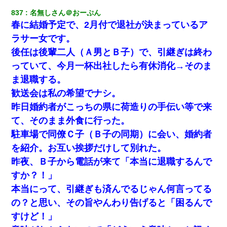
837
名無しさん＠おーぷん
春に結婚予定で、2月付で退社が決まっているア
ラサー女です。
後任は後輩二人（Ａ男とＢ子）で、引継ぎは終わ
っていて、今月一杯出社したら有休消化→そのま
ま退職する。
歓送会は私の希望でナシ。
昨日婚約者がこっちの県に荷造りの手伝い等で来
て、そのまま外食に行った。
駐車場で同僚Ｃ子（Ｂ子の同期）に会い、婚約者
を紹介。お互い挨拶だけして別れた。
昨夜、Ｂ子から電話が来て「本当に退職するんで
すか？！」
本当にって、引継ぎも済んでるじゃん何言ってる
の？と思い、その旨やんわり告げると「困るんで
すけど！」