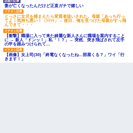
妻が亡くなったんだけど正直ガチで嬉しい
とっさに女児を捕まえたら変質者扱いされた。母親「あっち行っ
てよ！気持ち悪い！（ｼｯｼｯ」→ 後日、俺を見つけた母親がすっ飛
んできて・・・
【衝撃】職場に入って来た綺麗な新人さんに職場を案内すること
に → 新人「ドンッ！」私「！？」→ 突然、突き飛ばされて左手
の甲を踏みつけられて…
【画像】女上司(30)「終電なくなったね…部屋くる？」ワイ「行
きます！」