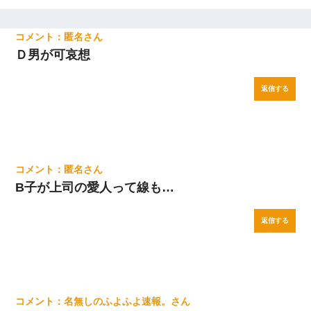
匿名
Ｄ男が可哀想
返信する
匿名
B子が上司の愛人って線も…
返信する
名無しのふよふよ速報。