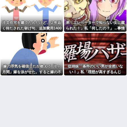
てきた
にサイト内に侵入されたことが
DQN夫婦！注意したら「は？名
ある。友達から「後ろ後
前かいてないんですけど」と逆
ろ！！」と叫ばれて...
ギレ
母の入院で叔母の家に預けら
食後に食器を流しへ置くと
れた私。優しく迎えられた日々
き、初手でど真ん中に置くのは
注文住宅を建てたんだけど、２年近
弟「エレベーターで知らない女に蹴
のあと、両親に再会して思わず
今よければ後のことは考えな
く待たされた挙げ句、追加費用1400
られた！」私「何したの？」→事情
号泣した理由は…
い、自分さえよければいいとい
う考えが行動に現れてる
万請求された。流石におかしいよ
を聞いた家族全員が「それは自業自
この小さな出来事でこの実行
力の差よ…と人生そのものが心
100均のレジで「白ありません
ね？
得」と呆れてしまい…
配になってしまう
か？」と質問し、列をストップ
させてニヤニヤする迷惑サラリ
友人の結婚式へ向かう日に、
ーマン！並んでいる客の苛立ち
トメから車を出せと要求され
を楽しむ底意地の悪さに激怒
た。断っただけなのに大騒ぎに
なってしまい…
【人工障がい者】甥(28)「両親
が亡くなったんで僕のこと引き
嫁の浮気を確信したが敢えて「1ヶ
従姉妹「条件のいい男が全然いな
トメ「この子は義実家の顔じ
取ってほしいんですけど！」な
ゃない！嫁が義妹旦那とフリン
月間」嫁を泳がせた。すると嫁の不
い！」私「理想が高すぎるんじ
んでいい年したヒキニートを引
したのよ！」私「DNA鑑定しま
き取らなきゃいけないんだよ！
倫がトンデモないことに...
ゃ…？」→婚活の愚痴を聞き続けた
す？」義妹旦那「もちろんで
甘やかされるとこうなるか…
す」→結果…
結果…
母が兄一家にお米を送って
ごつ盛り焼きそばとかいう年
る。それを兄嫁がご近所さんに
１くらいで無性に食いたくなる
売ってた。私「お母さんい
やつｗｗｗｗｗｗｗｗ
る？」甥「お米の配達に行って
【画像】俺たちの姫、佳子さ
る」私「？配達？」姪「それ言
まのお気に入りのドレスがこち
っちゃダメなんだよ！」ガチャ
らです←コレは可愛過ぎるw w
ジャンポケ斉藤「同意があっ
w w w w w w
たんです。本当です。信じて下
【爆笑動画】ママさん「新し
さい」 ←何でこの主張が通ら
い洗濯機買って1発目に回したら
ないの？