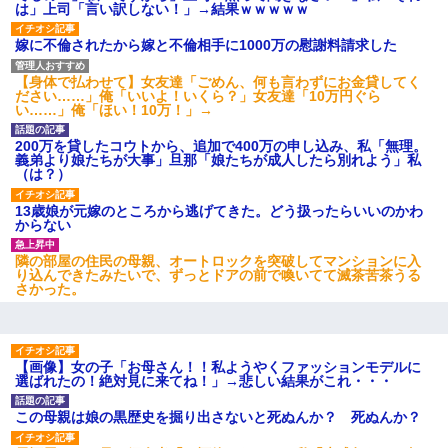
せたら...
は」上司「言い訳しない！」→結果ｗｗｗｗｗ
嫁に不倫されたから嫁と不倫相手に1000万の慰謝料請求した
元夫の連れ子「俺の結婚式の時くらい、母親としての責任を果た
そうとは思わないのか！」→どうも連れ子は…
【身体で払わせて】女友達「ごめん、何も言わずにお金貸してく
ださい……」俺「いいよ！いくら？」女友達「10万円ぐら
い……」俺「ほい！10万！」→
200万を貸したコウトから、追加で400万の申し込み、私「無理。
義弟より娘たちが大事」旦那「娘たちが成人したら別れよう」私
（は？）
13歳娘が元嫁のところから逃げてきた。どう扱ったらいいのかわ
からない
隣の部屋の住民の母親、オートロックを突破してマンションに入
り込んできたみたいで、ずっとドアの前で喚いてて滅茶苦茶うる
さかった。
【画像】女の子「お母さん！！私ようやくファッションモデルに
選ばれたの！絶対見に来てね！」→悲しい結果がこれ・・・
この母親は娘の黒歴史を掘り出さないと死ぬんか？ 死ぬんか？