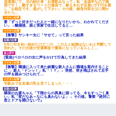
居酒屋にて。兄の紹介者「お酒飲みなって」私「未成年なので無
理です！」酷すぎるワードの連発で、耐えきれず店員に5千円を渡
し「お勘定です。逃がして下さい」その後、録音内容を父に聞か
せたら...
妻「ずっと好きだった人と一緒になりたいから、わかれてくださ
い」→離婚後、娘と実家で生活してると…
【衝撃】ヤンキー女に「サせて」って言った結果
9月に付き合い始めたけどこの、この人と結婚はないわと判断して
別れた。その元彼が交通事故で重体になっているらしく…
[緊急]ベロベロの女に声をかけて行為してきた結果
【衝撃】職場に入って来た綺麗な新人さんに職場を案内すること
に → 新人「ドンッ！」私「！？」→ 突然、突き飛ばされて左手
の甲を踏みつけられて…
宅飲みで女友達の乳を見てしまった・・・
隣室のお婆ちゃん「下階からの異臭に困ってる、今もすっごく臭
い」私「変だなあ～なにも臭わないよ」→ その後。警察『絶対に
窓とドアを開けないで』