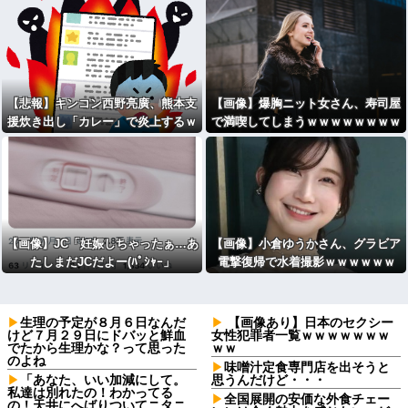
【悲報】キンコン西野亮廣、熊本支
【画像】爆胸ニット女さん、寿司屋
援炊き出し「カレー」で炎上するｗ
で満喫してしまうｗｗｗｗｗｗｗｗ
ｗｗ
ｗｗ
【画像】JC「妊娠しちゃったぁ…あ
【画像】小倉ゆうかさん、グラビア
たしまだJCだよー(ﾊﾟｼｬｰ」
電撃復帰で水着撮影ｗｗｗｗｗｗ
生理の予定が８月６日なんだ
【画像あり】日本のセクシー
けど７月２９日にドバッと鮮血
女性犯罪者一覧ｗｗｗｗｗｗｗ
でたから生理かな？って思った
ｗｗ
のよね
味噌汁定食専門店を出そうと
「あなた、いい加減にして。
思うんだけど・・・
私達は別れたの！わかってる
全国展開の安価な外食チェー
の！天井にへばりついてニタニ