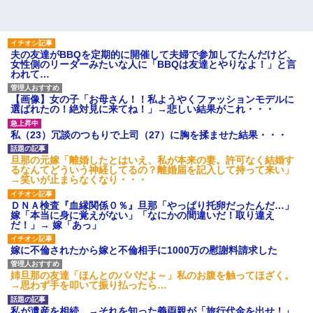
夫の友達がBBQを定期的に開催して夫婦で参加してたんだけど、
女性側のリーダーみたいな人に「BBQは友達とやりなよ！」と言
われて…
【画像】女の子「お母さん！！私ようやくファッションモデルに
選ばれたの！絶対見に来てね！」→悲しい結果がこれ・・・
私（23）冗談のつもりで上司（27）に胸を揉ませた結果・・・
旦那の元嫁「離婚したとはいえ、私が本来の妻。許可なく結婚す
るなんてどういう神経してるの？離婚届を記入して持って来い」
→笑いが止まらなくなり・・・
ＤＮＡ検査『血縁関係０％』旦那「やっぱり托卵だったんだ…」
嫁「本当に身に覚えがない」「なにかの間違いだ！取り違え
だ！」→ 嫁「あっ」
嫁に不倫されたから嫁と不倫相手に1000万の慰謝料請求した
姉旦那の友達「ほんとのパパだよ～」私のお腹を触ってほざく。
→思わず手を叩いて振り払ったら…
私が遺産を相続。→それを知った義両親が「旅行代金を出せ！」