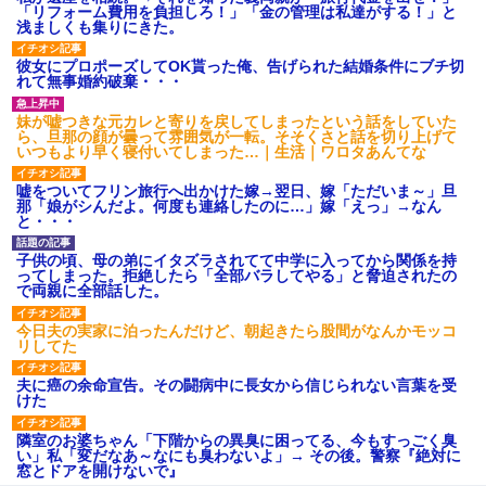
「リフォーム費用を負担しろ！」「金の管理は私達がする！」と
浅ましくも集りにきた。
彼女にプロポーズしてOK貰った俺、告げられた結婚条件にブチ切
れて無事婚約破棄・・・
妹が嘘つきな元カレと寄りを戻してしまったという話をしていた
ら、旦那の顔が曇って雰囲気が一転。そそくさと話を切り上げて
いつもより早く寝付いてしまった…｜生活｜ワロタあんてな
嘘をついてフリン旅行へ出かけた嫁→翌日、嫁「ただいま～」旦
那「娘がシんだよ。何度も連絡したのに…」嫁「えっ」→なん
と・・・
子供の頃、母の弟にイタズラされてて中学に入ってから関係を持
ってしまった。拒絶したら「全部バラしてやる」と脅迫されたの
で両親に全部話した。
今日夫の実家に泊ったんだけど、朝起きたら股間がなんかモッコ
リしてた
夫に癌の余命宣告。その闘病中に長女から信じられない言葉を受
けた
隣室のお婆ちゃん「下階からの異臭に困ってる、今もすっごく臭
い」私「変だなあ～なにも臭わないよ」→ その後。警察『絶対に
窓とドアを開けないで』