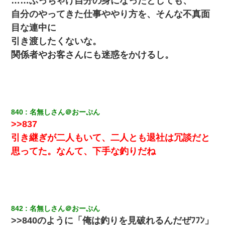
……ぶっちゃけ自分の身になったとしても、
自分のやってきた仕事ややり方を、そんな不真面
三年働いてたパートを突然クビになった。しかし元職場の主要取
目な連中に
引先のトップが母方の叔父だったので…
引き渡したくないな。
関係者やお客さんにも迷惑をかけるし。
【衝撃】嫁父の会社に勤続１０年、手取り１４万 → 俺「２２万も
らえる会社から誘われた。転職したい」義父「クビ！（激怒」嫁
「離婚！（激怒」
【衝撃】婚約者「兄と結婚はするけど嫁入りするわけじゃない。
お互い干渉はしないようにしましょう」→ その後に結納金の話を
840
名無しさん＠おーぷん
したので、母が・・・
>>837
引き継ぎが二人もいて、二人とも退社は冗談だと
ワイアラサー主婦、昨晩久しぶりに夫と致した結果ｗｗｗｗｗ
思ってた。なんて、下手な釣りだね
俺「初対面でなに言ったか覚えてる？」嫁「臭いんだよ！キモオ
タ？だっけ？」俺「だいたい合ってる。で、なんで告白してきた
の？」→
男だけどリベンジポノレノの被害者になって未だに人生が立ち直
842
名無しさん＠おーぷん
せない
>>840のように「俺は釣りを見破れるんだぜﾌﾌﾝ」