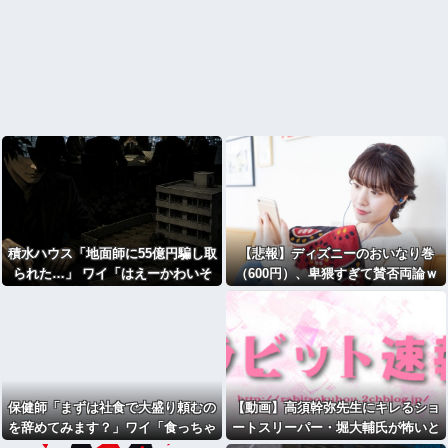
積水ハウス「地面師に55億円騙し取
【悲報】ディズニーのおいなり巻
られた…」 ワイ「はえーかわいそ
（600円）、卑猥すぎて賛否両論ｗ
う…会社滅茶苦茶やろなぁ」
ｗｗｗｗｗ(画像ｱﾘ)
保健師「まずは社食で大盛り頼むの
【動画】高須幹弥先生にキレるショ
を辞めてみます？」ワイ「食っちゃ
ートスリーパー・堀大輔氏が怖いと
いけないものを売ってるのか！？」
話題にｗｗｗｗｗｗｗｗｗｗｗ