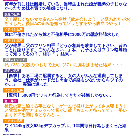
何年か前に妹は離婚している。当時生まれた姪が義弟の子じゃな
後続車にクラクションを鳴ら
かったため妹有責での離婚になり…
され彼氏が逆切れ。「何クラク
ション鳴らしてんだ！降りてこ
いよ！」と怒鳴りだし...
全く親しくないママ友Aから突然「飲み会しよう」と誘われたがお
断りした。後日Aの企みを知ってゾッとするやら腹立つやら！
【衝撃】報酬100万円超の治験
募集がこちらｗｗｗｗｗ(※画像
あり)
嫁に不倫されたから嫁と不倫相手に1000万の慰謝料請求した
【ネット騒然】惨殺されたタ
ワマン頂き女子のこの動画、す
父が他界→父のフリン相手『どうか相続を放棄して下さい、昔の
げえええええｗｗｗｗｗｗｗｗ
ことは謝ります。ごめんなさい…』私「お子さんはフリン略奪婚
ｗｗｗ
って知ってるの？」相手『 』結果→
【愕然】白のクラウン俺氏、
高速道路左車線を制限速度で走
私（23）冗談のつもりで上司（27）に胸を揉ませた結果・・・
った結果wwwwwwwwwwww
百年の恋12-899 食べた量を
【衝撃】ある工場に配属すると、女の人がみんな退職してしま
張り合ってくる
う。会社「仕事がハードだし田舎で娯楽も少ないからキツイの
【悲報】佐藤輝明・・・２軍
か…」→ 実際は違った
でも盛大にやらかす←あまり悲
しませないでくれ
【驚愕】5000円でＪＫと行為してきたが後悔しかない…
彼氏の家に泊まる事になり、ゲームで盛り上がってさぁ寝よう！
と電気を消すとミシッって音が…彼「ちょっと待ってて」→勢い
よくドアを開けるとなんと…
ワイ144kg彼女98kgデブカップル、1年間毎日行為しまくった結
果