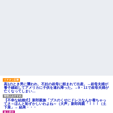
コレw」←こwれwはw w w w w
盆正月に夫の実家に長時間滞
w w w w w
在しなきゃいけないのが苦痛。
【画像】カリスマ美容師さ
私「貴方は私の実家を早々に退
ん、ココリコ田中みたいなチー
散する。私もそうしていいは
牛を大変身させた結果がこちらw
ず」夫「それは男だから許され
w w w w w w w w w w
ること。女は許されない」
【画像】令和最新版の宇垣美
同窓会で実験、「俺が青年実
里さん←こう言うのでいいんだ
業家だったら女の子はどういう
よが目一杯詰まってると話題にw
反応をするか」
w w w w w w w w
【切実】夫に無理と言われた
姉「下着に違和感がある！イ
私の7年の無視生活、その理由が
タズラしたでしょ！？」俺「し
コレｗｗｗ
てないよ」←姉が寝ている間に
44歳無職です。精神科に通院
イタズラしたと勘違いされてい
中で生活保護を受けてます。妻
るのだが・・・
に酷いことばかりしたので離婚
ハードオフに売っていた4万
されそうです。「働くから」
4000円のフィギュアがヤバすぎ
「心を入れ替えるから」と言っ
るｗｗｗｗｗｗ「こんな高い
ても信じてもらえません。助け
の？ｗｗ」「逆に超安い」
て
私「ちょっと、人の家の金庫
主な税金の成り立ちを調べて
触らないでよ！」キチママ『そ
みたよ
高1のとき男に襲われ、不妊の叔母に頼まれて出産。→叔母夫婦が
こに金庫があったから、開けて
養子縁組してアメリカに子供を連れ帰った。→9・11で叔母夫婦が
みようとしただけ☆』義兄「泥
亡くなってしまい…
は出てけ！二度と来るな！」結
果・・・
私「初めて飲む味だけどなん
【不幸な結婚式】新郎親族「ブスのくせにドレスなんか着ちゃっ
のお茶？」彼「ちっ！」私「」
てさ～ほんと恥ずかしいわよね～（大声」新郎両親「！！！（土
下座」→ 結果・・・
【GIF】JSのカンチョーワロ
タ