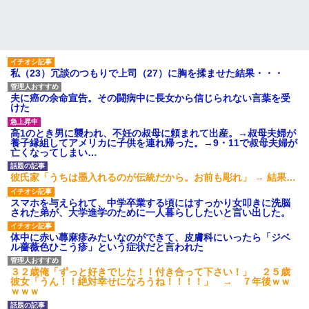
私（23）冗談のつもりで上司（27）に胸を揉ませた結果・・・
夫に癌の余命宣告。その闘病中に長女から信じられない言葉を受
けた
高1のとき男に襲われ、不妊の叔母に頼まれて出産。→叔母夫婦が
養子縁組してアメリカに子供を連れ帰った。→9・11で叔母夫婦が
亡くなってしまい…
彼氏家「うちは墨入れるのが伝統だから。お前も彫れ」 → 結果…
スマホを与えられて、中学卒業する頃にはすっかり女叩きに洗脳
された弟が、大学進学のために一人暮らししたいと言い出した。
体中に赤い蕁麻疹みたいなのができて、皮膚科にいったら「ジベ
ル薔薇色ひこう疹」という症状だと言われた
３２歳俺「ずっと好きでした！！付き合って下さい！」 ２５歳
彼女「うん！！絶対幸せになろうね！！！！」 → ７年後ｗｗ
ｗｗｗ