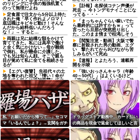
のリビングに子供の勉強机置く
【訃報】名探偵コナン声優が
のって無理だよね
死去 → 今トンデモナイことにな
定食屋で注文から5分以上待た
ってる・・・
された俺「早く作れよノロマ！
「まっちゃんぐらい稼いでた
底辺職はキビキビ動け！そんな
ら最終的には許すかもｗ」って
んだから給料低いんだろう
言ったら旦那が突然怒り出し
な！」→ すると…
た。このまま情まで枯渇しそう
両親は兄に結構な額をかけて
【閲覧注意・動画】大阪で警
育ててきた。私には高卒で働け
察に射殺された男の動画、エグ
と全く気にかけない→母が難病
い 撃たれてから叫びながら苦
で倒れ、私が懸命に介護した。
しみもがいて死ぬ
でも兄は知らん顔。そこで親も
目が覚めて私に全てを相続させ
【速報】とよたろう、連載再
るが
開を示唆
【エグい復讐】 先祖代々の土
「強いおっさんキャラ（年齢
地を奪われた祖父「憎い！命が
40～50代）」はよくいるけど
尽きても奴らに絶対復讐してや
「強いおばさん」はいない…他
る！！」→祖父が亡くなりその
【衝撃】震災で母親に「置い
土地に焼肉屋が建ったが、不幸
ていかないで」と言われて置い
が次々おこり…
ていった娘！⇒ (※画像あり)
子供達のリクエストでシーフ
最近、友人から距離を取られ
ードカレーを作り子供達とハフ
てる理由が判明。不倫がバレて
ハフしていたら帰宅した夫がキ
た。
レるキレる。夫「俺がシーフー
私「お願いだから帰って…」セコマ
ドラッグストア勤務中。カード払い
ド嫌いなの知っているだろう...
住宅街を歩いていたら小１女
児に泣きながら抱きつかれた。
マ「いるんでしょ？」→玄関をガチ
の商品を現金で返金してほしいと言
ドラッグストア勤務中。カー
鍵っ子のピンチに付き添い30
ド払いの商品を現金で返金して
ャガチャされ、警察を呼ぶ事態にな
い張る女性客。断っても引き下がら
分…無事にお母さんが現れる
ほしいと言い張る女性客。断っ
も、後から襲ってきた「不審者
って…
ず、その後まさかの展開に…
ても引き下がらず、その後まさ
扱いの恐怖」←親切心が裏目に