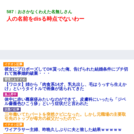
587
おさかなくわえた名無しさん
人の名前をdisる時点でないわー
彼女にプロポーズしてOK貰った俺、告げられた結婚条件にブチ切
れて無事婚約破棄・・・
【ワロタ】姉から「肉食系14才、乳丸出し、毛はうっすら生えか
け」というタイトルで画像が送られてきた
体中に赤い蕁麻疹みたいなのができて、皮膚科にいったら「ジベ
ル薔薇色ひこう疹」という症状だと言われた
三年働いてたパートを突然クビになった。しかし元職場の主要取
引先のトップが母方の叔父だったので…
ワイアラサー主婦、昨晩久しぶりに夫と致した結果ｗｗｗｗｗ