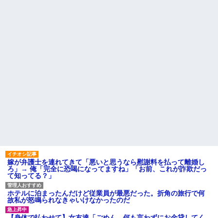
果w w w w w w w w
逆転劇が待っていたｗｗｗ
【悲報】Z世代「なんでセルフ
先に帰宅して先に夕飯を食べ
レジなのに自分で商品通さない
る旦那。私が帰宅して食器を洗
といけないんだ」
うんだけど何度言っても旦那が
自分の食べた食器を水につけて
【超絶悲報】婚活女子さん、
おいてくれない。「あっ忘れて
残酷な現実に気付いてしまった
た」って言いながら何回も繰り
結果…
返す
【衝撃】YouTuber山口達也さ
主な税金の成り立ちを調べて
ん、チェンソーで竹を切るだけ
みたよ
で600万再生を突破してしまう←
正直、こう言うのでいいんだよ
なw w w w w w w w
【衝撃画像】中学生「先生！
水泳で水着になるのイヤで
す！」先生「分かった」→結果
まさかの『こう』なってしまうw
w w w w w w
ハードオフに売っていた4万
4000円のフィギュアがヤバすぎ
るｗｗｗｗｗｗ「こんな高い
の？ｗｗ」「逆に超安い」
嫁が弁護士を連れてきて「悪いと思うなら慰謝料を払って離婚し
ろ」→ 俺「完全に恐喝になってますね」「お前、これが詐欺だっ
私「ちょっと、人の家の金庫
て知ってる？」
触らないでよ！」キチママ『そ
こに金庫があったから、開けて
みようとしただけ☆』義兄「泥
ホテルに泊まったんだけど従業員が最悪だった。折角の旅行で何
は出てけ！二度と来るな！」結
故私が怒鳴られなきゃいけなかったのだ
果・・・
私「初めて飲む味だけどなん
【身体で払わせて】女友達「ごめん、何も言わずにお金貸してく