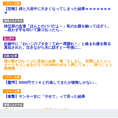
【悲報】姉と入浴中に大きくなってしまった結果ｗｗｗｗｗｗｗ
ｗ
姉旦那の友達「ほんとのパパだよ～」私のお腹を触ってほざく。
→思わず手を叩いて振り払ったら…
妊娠中に「おいこのブタ女！てめー席譲れ！」と絡まれ腹を殴る
真似された。泣きながら夫に話すと一年後に…
我が家のガレージに見知らぬ車。俺「もしもし、玄関にもシャッ
ターリモコンあるだろ？DOWNのボタン押してｗ」→ 待つこと１
時間弱・・・
【驚愕】5000円でＪＫと行為してきたが後悔しかない…
【衝撃】ヤンキー女に「サせて」って言った結果
妻が亡くなったんだけど正直ガチで嬉しい