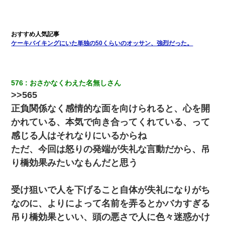
彼女にプロポーズしてOK貰った俺、告げられた結婚条件にブチ切
れて無事婚約破棄・・・
昨日37歳のおばさんと行為したんだけどめちゃくちゃだった
ケーキバイキングにいた単独の50くらいのオッサン、強烈だった。
３２歳俺「ずっと好きでした！！付き合って下さい！」 ２５歳
彼女「うん！！絶対幸せになろうね！！！！」 → ７年後ｗｗ
ｗｗｗ
576
おさかなくわえた名無しさん
>>565
【クズ】昔、兄がお見合いして「ブスすぎｗｗｗ」と断った女性
正負関係なく感情的な面を向けられると、心を開
が、兄の同級生と結婚。それを知った兄は荒れ狂い、｢嫁さん、俺
のお古ですが気分はどう？」とメールを送った→
かれている、本気で向き合ってくれている、って
感じる人はそれなりにいるからね
17年飼っていた犬が亡くなった。鼻水垂らし嗚咽する私に、猫が
ただ、今回は怒りの発端が失礼な言動だから、吊
近づいて頭突きをしてきて…
り橋効果みたいなもんだと思う
私（23）冗談のつもりで上司（27）に胸を揉ませた結果・・・
受け狙いで人を下げること自体が失礼になりがち
なのに、よりによって名前を弄るとかバカすぎる
【画像】女の子「お母さん！！私ようやくファッションモデルに
選ばれたの！絶対見に来てね！」→悲しい結果がこれ・・・
吊り橋効果といい、頭の悪さで人に色々迷惑かけ