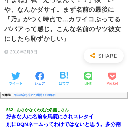
や、なんかダサイ。まず名前の最後に
『乃』がつく時点で…カワイコぶってる
ババアって感じ。こんな名前のヤツ彼女
にしたら恥ずかしい」
2018年2月8日
LINE
ツイート
シェア
はてブ
Pocket
引用元：
百年の恋も冷めた瞬間！199年目
562
おさかなくわえた名無しさん
好きな人に名前を馬鹿にされスレタイ
別にDQNネームってわけではないと思う。多分割