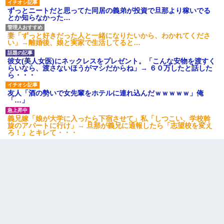
ずっとニートだと思ってた同居の義弟が投資で旦那より稼いでる
とか知らなかった…
妻「ずっと好きだった人と一緒になりたいから、わかれてくださ
い」→離婚後、娘と実家で生活してると…
彼女(美人女医)にネックレスをプレゼント。「こんな安物を渡すく
らいなら、渡さないほうがマシだからね」→ ６０万したと話した
ら・・・
友人「酒の勢いで女先輩をホテルに連れ込んだｗｗｗｗｗ」俺
「…」
義兄嫁「娘が大学に入ったら下宿させて」私「しつこい、学校斡
旋のアパートに行け」→ 旦那が義兄に通報したら「志望校を変え
ろ！」とキレて・・・