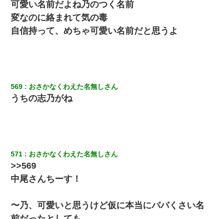
可愛い名前だよね乃のつく名前
ｗｗｗｗｗ
変なのに絡まれて気の毒
「パワハラを受けたから思い切って転職した」とSNSで呟いた
自信持って、めちゃ可愛い名前だと思うよ
ら、速攻でパワハラかました元上司がLINEを送ってきた。
スマホを与えられて、中学卒業する頃にはすっかり女叩きに洗脳
された弟が、大学進学のために一人暮らししたいと言い出した。
569
おさかなくわえた名無しさん
10年ほど前、息子がまだ年中だった時に離婚したんだけど、一昨
うちの志乃がね
年の暮れに突然息子が職場を訪ねてきた。
医者「糖尿病で余命1年です」 ワイ「知らんわｗどうせ死ぬなら
食べる量増やすわｗ」→結果ｗｗｗｗｗ
571
おさかなくわえた名無しさん
夫に癌の余命宣告。その闘病中に長女から信じられない言葉を受
>>569
けた
中尾さんちーす！
中途採用のAが部長から呼び出された。Aはヘラヘラと部屋に入っ
ていき、1時間後に号泣しながら出てきて…
〜乃、可愛いと思うけど仮に本当にババくさい名
前だったとしても