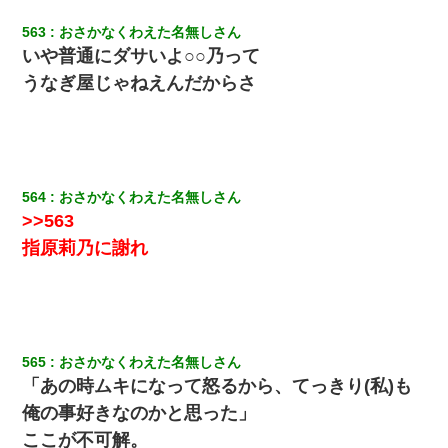
私「結婚やめるわ」 婚約者「え？なんでなんで？」 → 放置した
563
おさかなくわえた名無しさん
結果…｜生活｜ワロタあんてな
いや普通にダサいよ○○乃って
うなぎ屋じゃねえんだからさ
【修羅場】彼女親「カスな家柄のヤツなんかと家族になるのはご
めんだ」俺「じゃあ別れます…」→ 彼女「なんで言い返してくれ
なかったの？（泣」
【唖然】帰宅したら旦那のスポーツカーが消えていた。警察『目
立つし、すぐ見つかるかもしれません』→ 数時間後・・警察『××
564
おさかなくわえた名無しさん
さんご存じですか？』
>>563
指原莉乃に謝れ
ＤＮＡ検査『血縁関係０％』旦那「やっぱり托卵だったんだ…」
嫁「本当に身に覚えがない」「なにかの間違いだ！取り違え
だ！」→ 嫁「あっ」
同じマンションに住んでる女性が鍵をわかりやすいところに隠し
ている事に気づいた俺「忍びこんでみよう！」→ 結果
565
おさかなくわえた名無しさん
「あの時ムキになって怒るから、てっきり(私)も
高1のとき男に襲われ、不妊の叔母に頼まれて出産。→叔母夫婦が
俺の事好きなのかと思った」
養子縁組してアメリカに子供を連れ帰った。→9・11で叔母夫婦が
亡くなってしまい…
ここが不可解。