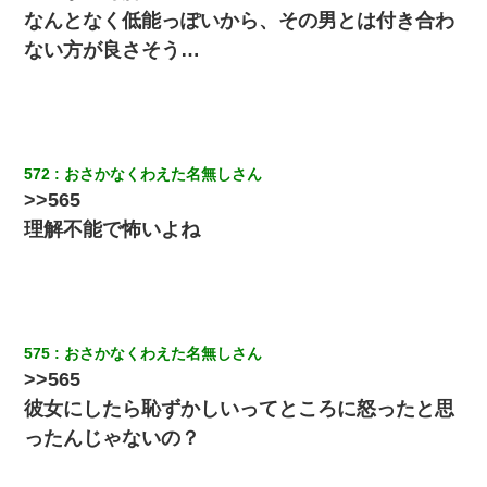
なんとなく低能っぽいから、その男とは付き合わ
ワイ144kg彼女98kgデブカップル、1年間毎日行為しまくった結
ない方が良さそう…
果
夫に癌の余命宣告。その闘病中に長女から信じられない言葉を受
けた
572
おさかなくわえた名無しさん
出張中の旦那から『フリンしやがって、このクズ』と電話が。私
「本当に家まで来たの？証拠は？」旦那「俺の言葉が信じられな
>>565
いのか！」→ 離婚後
理解不能で怖いよね
義兄嫁が義実家で「コロナ陽性だったからこのまま療養させて下
さい」と言い出してド修羅場になった
テレワーク上司「会議中はカメラ付けろ！」女社員「え、事前連
575
おさかなくわえた名無しさん
絡無しは無理」上司「いいから付けろ！」→
>>565
彼女にしたら恥ずかしいってところに怒ったと思
嘘をついてフリン旅行へ出かけた嫁→翌日、嫁「ただいま～」旦
那「娘がシんだよ。何度も連絡したのに…」嫁「えっ」→なん
ったんじゃないの？
と・・・