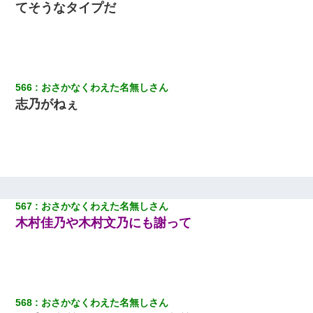
てそうなタイプだ
ホテルに泊まったんだけど従業員が最悪だった。折角の旅行で何
故私が怒鳴られなきゃいけなかったのだ
子供の頃、母の弟にイタズラされてて中学に入ってから関係を持
ってしまった。拒絶したら「全部バラしてやる」と脅迫されたの
で両親に全部話した。
566
おさかなくわえた名無しさん
志乃がねぇ
[緊急]ベロベロの女に声をかけて行為してきた結果
わい(42)渋谷の夜のサービスで19の女の子にゴックンさせた結果
ｗｗｗｗｗｗｗｗ
クラスで一人無口で誰とも話さない男子がいた。→修学旅行に来
567
おさかなくわえた名無しさん
なかったその男子に女子達がお土産を渡した。5分後…
木村佳乃や木村文乃にも謝って
【戦争】不妊の俺嫁に弟嫁が2日間4歳児を託児 俺嫁はそこまで気
にしてなかったが、あまりにも子供が俺嫁に懐くので最後らへん
顔引きつってた → そして弟嫁が迎えに来た翌日…
568
おさかなくわえた名無しさん
生保レディと行為する為に駆け引きしてみた結果ｗｗｗｗｗｗｗ