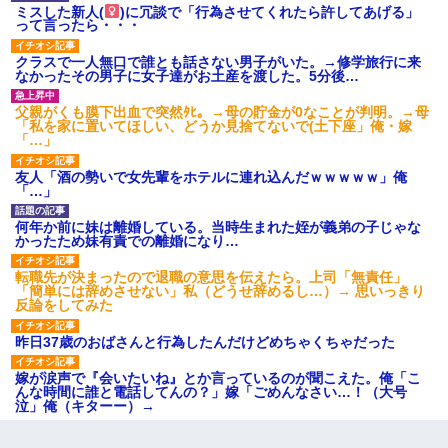
ミスした新人(
)に冗談で「行為させてくれたら許してあげる」
って言ったら・・・
クラスで一人無口で誰とも話さない男子がいた。→修学旅行に来
なかったその男子に女子達がお土産を渡した。5分後…
父親がくも膜下出血で突然ﾀﾋ。→母の貯金が0なことが判明。→母
「私を家に置いてほしい、どうか見捨てないで(土下座」俺・嫁
「…」
友人「酒の勢いで女先輩をホテルに連れ込んだｗｗｗｗｗ」俺
「…」
何年か前に妹は離婚している。当時生まれた姪が義弟の子じゃな
かったため妹有責での離婚になり…
転職先が決まったので退職の意思を伝えたら。上司「無責任」
「簡単には辞めさせない」私（どうせ辞めるし…）→ 思いっきり
反論をしてみた
昨日37歳のおばさんと行為したんだけどめちゃくちゃだった
嫁が涙声で『会いたいね』とか言っているのが聞こえた。俺「こ
んな時間に誰と電話してんの？」嫁「ごめんなさい…！（大号
泣」俺（キターー）→