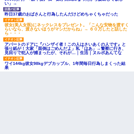
い」→
昨日37歳のおばさんと行為したんだけどめちゃくちゃだった
彼女(美人女医)にネックレスをプレゼント。「こんな安物を渡すく
らいなら、渡さないほうがマシだからね」→ ６０万したと話した
ら・・・
アパートのドアに『ハンザイ者！この人はさいあくの人です』と
張り紙が！大家「面倒はごめんだよ」私「はあ」→警察に行き、
見回りで犯人が捕まったが、それが…｜生活｜ヌルポあんてな
ワイ144kg彼女98kgデブカップル、1年間毎日行為しまくった結
果