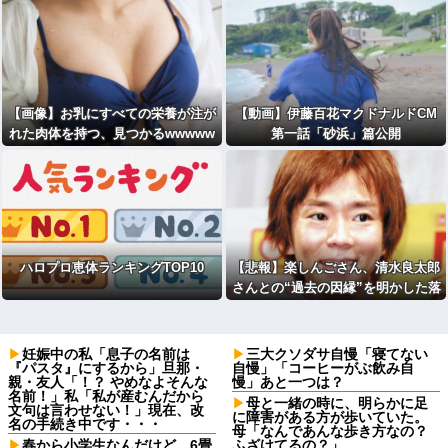
たが…」・・・・・・・・・
【画像】お乳にすべての栄養が注が
【動画】伊藤百花マクドナルドCM
れた肉体を持つ、見つかるwwwww
第一話「砂浜」篇公開
w
ハロプロ恵体ランキングTOP10
【悲報】楽しんごさん、清水良太郎
さんとの“過去の因縁”を明かした落
語家に苦言もSNSで不信の
目・・・・・・・・・
妊娠中の私「息子の名前は
三大クソダサ自慢「寝てない
『パスタ』にするから」旦那・
自慢」「コーヒーがぶ飲み自
親・友人「！？ やめなよそんな
慢」あと一つは？
名前！」私「私が産むんだから
母と一緒の時に、明らかに足
文句は言わせない！」現在、改
に障害がある方が歩いていた。
名の手続き中です・・・
母「なんであんな歩き方なの？
春から小学生なんだけど、6畳
ふざけてるの？」