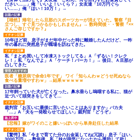
のお茶？」彼「ちっ！」私「」
ださい……」俺「いいよ！いくら？」女友達「10万円ぐら
【GIF】JSのカンチョーワロ
い……」俺「ほい！10万！」→
タ
後続車にクラクションを鳴ら
【唖然】帰宅したら旦那のスポーツカーが消えていた。警察『目
され彼氏が逆切れ。「何クラク
立つし、すぐ見つかるかもしれません』→ 数時間後・・警察『××
ション鳴らしてんだ！降りてこ
さんご存じですか？』
いよ！」と怒鳴りだし...
【衝撃】報酬100万円超の治験
10年ほど前、息子がまだ年中だった時に離婚したんだけど、一昨
募集がこちらｗｗｗｗｗ(※画像
年の暮れに突然息子が職場を訪ねてきた。
あり)
【ネット騒然】惨殺されたタ
私「まとめ買いして冷凍ストックしてる」Ａ「ずるい！クレク
ワマン頂き女子のこの動画、す
レ！」私「なんでよ」Ａ「ケーチ！バーカ！」→ 後日、Ａ旦那が
げえええええｗｗｗｗｗｗｗｗ
凸してきた
ｗｗｗ
【愕然】白のクラウン俺氏、
医者「糖尿病で余命1年です」 ワイ「知らんわｗどうせ死ぬなら
高速道路左車線を制限速度で走
食べる量増やすわｗ」→結果ｗｗｗｗｗ
った結果wwwwwwwwwwww
百年の恋12-899 食べた量を
17年飼っていた犬が亡くなった。鼻水垂らし嗚咽する私に、猫が
張り合ってくる
近づいて頭突きをしてきて…
【悲報】佐藤輝明・・・２軍
でも盛大にやらかす←あまり悲
裁判官「お互いに最後に言いたいことはありますか」バカ夫
しませないでくれ
「…」A「夫を一発殴らせてほしい」裁判官「どうぞ」
【悲報】嫁がワイのこと嫌いっぽいから単身赴任した結果
【驚愕】私「今まで育てた分のお金返してね(冗談)」息子「はい、
3000万円」→数年後。私「妹が病気になったから援助して欲し