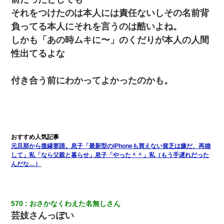
三年働いてたパートを突然クビになった。しかし元職場の主要取
それをつけたのは本人には責任ないしその名前背
引先のトップが母方の叔父だったので…
負ってる本人にそれを言うのは酷いよね。
しかも「あの時ムキに〜」のくだりが本人の人間
性出てるよな
付き合う前にわかってよかったのかも。
元旦那から復縁要請。息子「最新型のiPhoneも買えない貧乏は嫌だ、再婚
して」私「なら父親と暮らせ」息子「やった＾＾」私（もう手遅れだった
んだな…）
570
おさかなくわえた名無しさん
芸妓さんっぽい