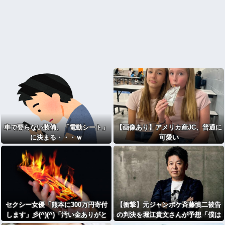
車で要らない装備、「電動シート」
【画像あり】アメリカ産JC、普通に
に決まる・・・ｗ
可愛い
セクシー女優「熊本に300万円寄付
【衝撃】元ジャンポケ斉藤慎二被告
します」彡(^)(^)「汚い金ありがと
の判決を堀江貴文さんが予想「僕は
うやで」←これ！
懲役4年求刑で2年6か月の実刑だっ