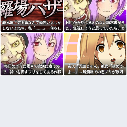
かの展開に…
出るかもしれない世の中怖すぎ
未成年の女の子が何故ネット
る
で知り合ったオッサンに安々と
【速報】専門家「イオンモー
騙されて会ってしまうか疑問だ
ル熊本の爆心地に”こんなも
った
の”があったんだけど…」
義兄嫁「デキ婚なんて頭悪い人しか
NTTから見に覚えのない請求書がき
親の借金のカタに17歳でもぐ
家購入に「ダメダメ！」と猛
しないよねｗ」私「……」→何をし
た。無視しようと思っていたら、と
りの消費者金融社長の愛人にな
反対するトメに「あなたの家じ
った。その後25歳で1000万円を
ても嫌味を言われ続けた末に…
んでもない事実が判明して…
ゃありません」と言い放った結
渡されマンションへ移された直
果→激怒したトメが自ら〇〇を
後、社長が…
口にして最高の展開へｗｗｗｗ
アルバイトの教育で悩んで
ｗｗ
る。その人はマニュアルを暗記
６畳１間のアパートで、隣に
して機械のように繰り返すロボ
住む専門学生の部屋が余りにう
ットタイプ
るさくて警察を呼んで注意をし
Aママ「この辺に住んでるの？
に行ったら…
毎日のように電車で痴漢に遭うの
友人「冗談じゃん」彼女「やめて
旦那さんってお医者さん？」私
【衝撃】「え、これカバー曲
で、背中を押すフリをしてある作戦
よ…」→居酒屋での悪ノリが原因
「違いますけど…」→住所を知
だったの！？」って知って驚い
られたことから面倒なことに…
をしたら...
で、なぜか俺まで責められることに
た曲あげてけ
御城印帳買って御城印集め始
なり…
NTTから見に覚えのない請求
めてみた。記念に押すスタンプ
書がきた。無視しようと思って
のようなものね
いたら、とんでもない事実が判
ブサイクでモテなかった俺に
明して…
奇跡的にできた優しくて可愛い
お菓子とか菓子パンの異様な
彼女と結婚！…する直前、彼女
カロリー本当に怖すぎ
妹のせいで想定外すぎる事態に
なってしまったんだが………？
24歳の嫁に性的な魅力を感じ
なくなったので離婚したい件
【緊急】爆美女「すみませ
ん。砲弾3つ持ってきました」警
【奇跡】浮気嫁がモラハラで
察「！？」自衛隊「！？」→結
離婚調停申し立て！実は驚愕の