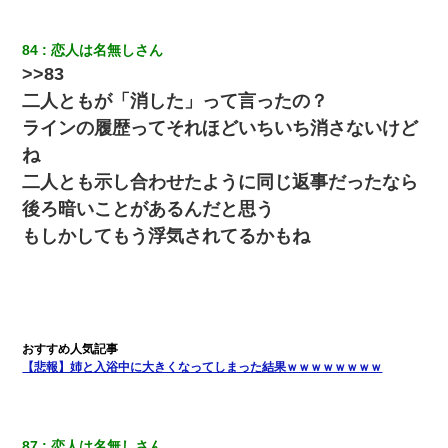
【身体で払わせて】女友達「ごめん、何も言わずにお金貸してく
ださい……」俺「いいよ！いくら？」女友達「10万円ぐら
84
恋人は名無しさん
い……」俺「ほい！10万！」→
>>83
二人ともが「消した」って言ったの？
13歳娘が元嫁のところから逃げてきた。どう扱ったらいいのかわ
ラインの履歴ってそれほどいちいち消さないけど
からない
ね
二人とも示し合わせたように同じ返事だったなら
近所のお寺に住み込みで手伝いしてる知的障害のオッサンがい
た。ある日、オッサンが火かき棒を持って顔を真っ赤にしながら
後ろ暗いことがあるんだと思う
走り回っていて…
もしかしてもう浮気されてるかもね
【ワロタ】姉から「肉食系14才、乳丸出し、毛はうっすら生えか
け」というタイトルで画像が送られてきた
[緊急]ベロベロの女に声をかけて行為してきた結果
【悲報】姉と入浴中に大きくなってしまった結果ｗｗｗｗｗｗｗｗ
スマホを与えられて、中学卒業する頃にはすっかり女叩きに洗脳
された弟が、大学進学のために一人暮らししたいと言い出した。
87
恋人は名無しさん
嫁に不倫されたから嫁と不倫相手に1000万の慰謝料請求した