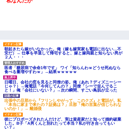
私なんだが
朝起きたら嫁がいなかった。俺（嫁も嫁実家も電話に出ない…不
安だ）→ 仕事を早退して帰宅すると、嫁と嫁両親と知らない男が
２人・・・
医者「糖尿病で余命1年です」 ワイ「知らんわｗどうせ死ぬなら
食べる量増やすわｗ」→結果ｗｗｗｗｗ
日曜日、会社の窓を見ると同僚の姿。俺（あれ？ディズニーシー
じゃ？）→俺電話「今何してんの？」同僚「シーで並んでるこ
と！」俺「会社にいない？」→次の瞬間、すごい鳥肌が立った
出張中の旦那から『フリンしやがって、このクズ』と電話が。私
「本当に家まで来たの？証拠は？」旦那「俺の言葉が信じられな
いのか！」→ 離婚後
彼にプロポーズされたんだけど、実は資産家だと知って婚約破棄
した。B子「A男くんと別れたって本当？私が付き合ってもい
い？」