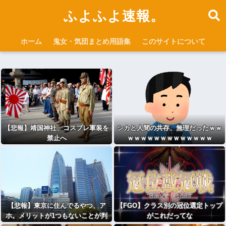
ふよふよ速報。
ホーム
鬼女・気団まとめ用語集
このサイトについて
【悲報】靖国神社、コスプレ軍装を
シカと人間の共存、無理だったｗｗ
禁止へ
ｗｗｗｗｗｗｗｗｗｗｗｗｗ
【悲報】東京に住んでるやつ、ア
【FGO】クラス別の冠位選定トップ
ホ。メリットが1つもないことが判
がこれだってな
明