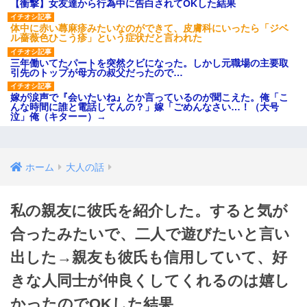
【衝撃】女友達から行為中に告白されてOKした結果
体中に赤い蕁麻疹みたいなのができて、皮膚科にいったら「ジベ
ル薔薇色ひこう疹」という症状だと言われた
三年働いてたパートを突然クビになった。しかし元職場の主要取
引先のトップが母方の叔父だったので…
嫁が涙声で『会いたいね』とか言っているのが聞こえた。俺「こ
んな時間に誰と電話してんの？」嫁「ごめんなさい…！（大号
泣」俺（キターー）→
ホーム
大人の話
私の親友に彼氏を紹介した。すると気が
合ったみたいで、二人で遊びたいと言い
出した→親友も彼氏も信用していて、好
きな人同士が仲良くしてくれるのは嬉し
かったのでOKした結果…