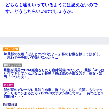
どちらも嘘をいっているようには思えないので
す。どうしたらいいのでしょうか。
姉旦那の友達「ほんとのパパだよ～」私のお腹を触ってほざく。
→思わず手を叩いて振り払ったら…
旦那が長男のDNA鑑定をしたら血縁関係0%だった。旦那「やっぱ
りウワキしてたんだな…」長男「俺は誰の子供なの？」長女・次
男「ウワキ女！」
我が家のガレージに見知らぬ車。俺「もしもし、玄関にもシャッ
ターリモコンあるだろ？DOWNのボタン押してｗ」→ 待つこと１
時間弱・・・