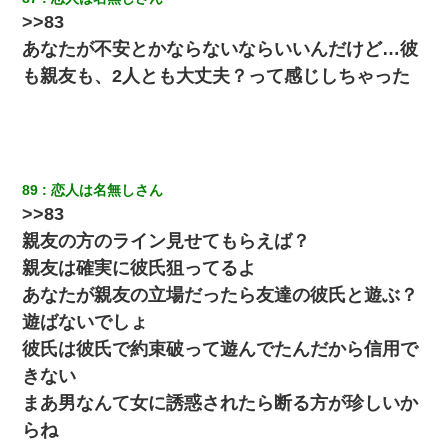
>>83
あなたが不安とかならないならいいんだけど…彼
隣室のお婆ちゃん「下階からの異臭に困ってる、今もすっごく臭
い」私「変だなあ～なにも臭わないよ」→ その後。警察『絶対に
も親友も、2人とも大丈夫？って感じしちゃった
窓とドアを開けないで』
【衝撃】職場に入って来た綺麗な新人さんに職場を案内すること
に → 新人「ドンッ！」私「！？」→ 突然、突き飛ばされて左手
の甲を踏みつけられて…
89
恋人は名無しさん
>>83
彼女(37)の情欲がえげつない件ｗｗｗｗｗｗｗ
親友の方のライン見せてもらえば？
親友は確実に彼氏狙ってるよ
ワイ144kg彼女98kgデブカップル、1年間毎日行為しまくった結
果
あなたが親友の立場だったら友達の彼氏と遊ぶ？
遊ばないでしょ
父親がくも膜下出血で突然ﾀﾋ。→母の貯金が0なことが判明。→母
彼氏は彼氏で約束破って遊んでたんだから信用で
「私を家に置いてほしい、どうか見捨てないで(土下座」俺・嫁
「…」
きない
まあ男なんて女に誘惑されたら断る方が珍しいか
彼女(美人女医)にネックレスをプレゼント。「こんな安物を渡すく
らいなら、渡さないほうがマシだからね」→ ６０万したと話した
らね
ら・・・