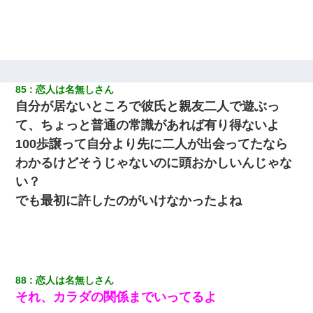
【復讐】義兄嫁「生活費、足りない分を貸してほしい」私「貸す
わけないでしょｗｗｗｗ」→ 理由を話したら泣き出して・・私
（あまりにも希望通り）
【報告者がキチ】嫁「妊娠した」俺『それじゃあ皆に祝ってもら
85
恋人は名無しさん
おう』友人達を家に連れ帰ってホームパーティー→俺『皆に祝え
自分が居ないところで彼氏と親友二人で遊ぶっ
てもらえて良かったな！』→
て、ちょっと普通の常識があれば有り得ないよ
100歩譲って自分より先に二人が出会ってたなら
アパートのドアに『ハンザイ者！この人はさいあくの人です』と
張り紙が！大家「面倒はごめんだよ」私「はあ」→警察に行き、
わかるけどそうじゃないのに頭おかしいんじゃな
見回りで犯人が捕まったが、それが…｜生活｜ヌルポあんてな
い？
でも最初に許したのがいけなかったよね
何年か前に妹は離婚している。当時生まれた姪が義弟の子じゃな
かったため妹有責での離婚になり…
高1のとき男に襲われ、不妊の叔母に頼まれて出産。→叔母夫婦が
養子縁組してアメリカに子供を連れ帰った。→9・11で叔母夫婦が
亡くなってしまい…
88
恋人は名無しさん
それ、カラダの関係までいってるよ