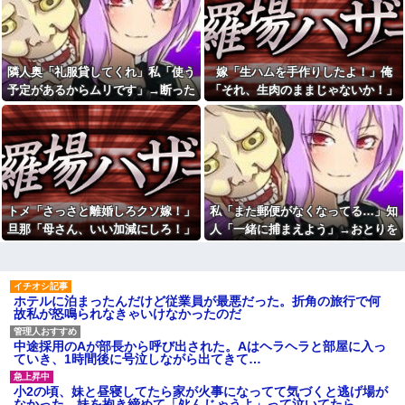
が、 どうやらぬこぬこネットワ
夫に「自炊を覚えて！一緒に
ークで聞きつけたらしく・・・
料理しよう」と言ったら、レス
【再】
トランの予約をされた。自炊計
画は完全に狂って…
【悲報】女さん、歩行者を轢
いた挙句、道路に倒れてどえら
隣人奥「礼服貸してくれ」私「使う
嫁「生ハムを手作りしたよ！」俺
【後編】結婚直後に祖父が亡
いことになってしまうw w w w
くなり落ち込んでたら嫁に「い
予定があるからムリです」→断った
「それ、生肉のままじゃないか！」
w w w他
つまでくよくよしてるの？」と
途端、とんでもない暴言を吐かれ
→食べてしまった翌日にまさかの事
言われた。お義父さんやお義母
【モヤモヤ】A君＆Bちゃんカ
さんの負担もなくなったし良か
ップルとダブルデートした時にB
て…
態が…
ったと...
ちゃんが不運続きで凹んでた。
私とA君は宥めてたんだけど、彼
【画像】居酒屋さん、6人で長
氏は黙々とご飯食べてた→しか
居して会計4939円しか使わない
し、10分後(;´･ω･)ｳｰﾝ
客にお気持ち表明してしまう←
コレどっちが悪いん
西日本に住んでる皆さん暑さ
や？？？？？？
どうですか？
トメ「さっさと離婚しろクソ嫁！」
私「また郵便がなくなってる…」知
【動画】戦犯はどっち？ｗｗ
【腹筋崩壊】見た瞬間吹いた
旦那「母さん、いい加減にしろ！」
人「一緒に捕まえよう」→おとりを
ｗｗｗｗｗｗｗｗｗｗｗｗｗｗ
画像を貼っていくスレｗｗｗｗ
→思わぬ形で旦那が味方してくれ
仕掛けたら泥奥がまんまと引っかか
ｗｗｗｗ
【修羅場】父の浮気相手がま
て…
り…
【朗報】甲子園にくちびるプ
さかの男！？私が突き止めた結
ルプルのチアリーダー
果ｗｗｗｗ
wwwwwwwwww
ホテルに泊まったんだけど従業員が最悪だった。折角の旅行で何
今日から業務報告書の「庶
故私が怒鳴られなきゃいけなかったのだ
【衝撃】蓮舫「蓮舫だから叩
務」っていう大項目が急に廃止
いて良いという報道に向き合い
されたんだけど意味不明すぎる
ます！」X民「高市だから叩いて
社会人1年目の時、下の階に住
中途採用のAが部長から呼び出された。Aはヘラヘラと部屋に入っ
良いをやってるのがお前だろ」
んでる40代半ばくらいの独身女
ていき、1時間後に号泣しながら出てきて…
←これ…w w
性に狙われかけた
イーロン・マスク「中国のロ
「お食い初めなんて俺になん
小2の頃、妹と昼寝してたら家が火事になってて気づくと逃げ場が
ボットはデタラメで遠隔操作し
のメリットがあるの」「そんな
なかった。妹を抱き締めて「ﾀﾋんじゃうよ」って泣いてたら…