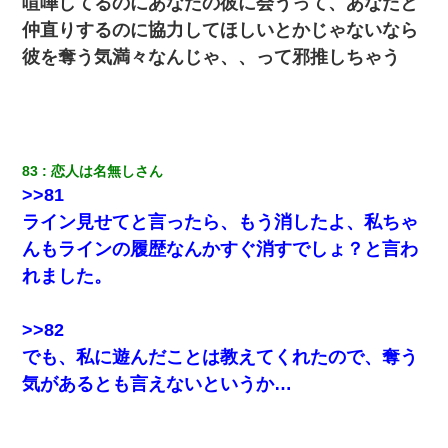
喧嘩してるのにあなたの彼に会うって、あなたと
い）
仲直りするのに協力してほしいとかじゃないなら
彼を奪う気満々なんじゃ、、って邪推しちゃう
生保レディと行為する為に駆け引きしてみた結果ｗｗｗｗｗｗｗ
ｗｗｗｗｗ
小学生の妹が20代の弟とチューしてるのに、見て見ぬふりの親を
見てから実家を出た。それから15年、妹が弟の子を妊娠したらし
くもう堕胎できない月なんだと母から連絡がきた…｜生活｜ワロ
タあんてな
83
恋人は名無しさん
>>81
【悲報】姉と入浴中に大きくなってしまった結果ｗｗｗｗｗｗｗ
ライン見せてと言ったら、もう消したよ、私ちゃ
ｗ
んもラインの履歴なんかすぐ消すでしょ？と言わ
れました。
私（23）冗談のつもりで上司（27）に胸を揉ませた結果・・・
>>82
妊娠中に「おいこのブタ女！てめー席譲れ！」と絡まれ腹を殴る
真似された。泣きながら夫に話すと一年後に…
でも、私に遊んだことは教えてくれたので、奪う
気があるとも言えないというか…
22歳の頃、父に36歳の男性とお見合いをしてくれと頼まれた。父
の親会社の経営者の息子さんだったので、父も喜んで私の写真を
送ったんだが→