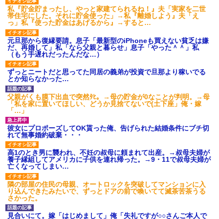
私『貯金貯まったし、やっと家建てられるね！』夫「実家を二世
帯住宅にした。それに貯金使った」→私『離婚しよう』夫「え
っ」私『使った貯金はあげるから』→すると…
元旦那から復縁要請。息子「最新型のiPhoneも買えない貧乏は嫌
だ、再婚して」私「なら父親と暮らせ」息子「やった＾＾」私
（もう手遅れだったんだな…）
ずっとニートだと思ってた同居の義弟が投資で旦那より稼いでる
とか知らなかった…
父親がくも膜下出血で突然ﾀﾋ。→母の貯金が0なことが判明。→母
「私を家に置いてほしい、どうか見捨てないで(土下座」俺・嫁
「…」
彼女にプロポーズしてOK貰った俺、告げられた結婚条件にブチ切
れて無事婚約破棄・・・
高1のとき男に襲われ、不妊の叔母に頼まれて出産。→叔母夫婦が
養子縁組してアメリカに子供を連れ帰った。→9・11で叔母夫婦が
亡くなってしまい…
隣の部屋の住民の母親、オートロックを突破してマンションに入
り込んできたみたいで、ずっとドアの前で喚いてて滅茶苦茶うる
さかった。
見合いにて。嫁「はじめまして」俺「失礼ですが○○さんご本人で