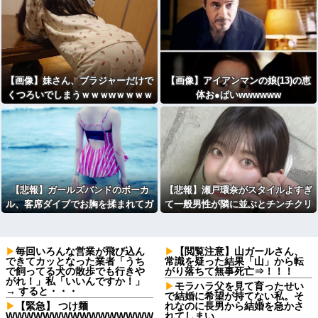
【画像】妹さん、ブラジャーだけで
【画像】アイアンマンの娘(13)の恵
くつろいでしまうｗｗｗwｗｗｗｗ
体お●ぱいwwwwww
ｗｗｗｗ
【悲報】ガールズバンドのボーカ
【悲報】瀬戸環奈がスタイルよすぎ
ル、客席ダイブでお胸を揉まれてガ
て一般男性が隣に並ぶとチンチクリ
チギレ←これｗｗ
ンに見えてしまう
毎回いろんな営業が飛び込ん
【閲覧注意】山ガールさん、
できてカッとなった業者「うち
常識を疑った結果「山」から転
で飼ってる犬の散歩でも行きや
がり落ちて無事死亡⇒！！！
がれ！」私「いいんですか！」
モラハラ父を見て育ったせい
→ すると・・・
で結婚に希望が持てない私。そ
【緊急】 つけ麺
れなのに長男から結婚を急かさ
WWWWWWWWWWWWWWWW
れてしまい…