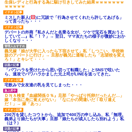
生保レディと行為する為に駆け引きしてみた結果ｗｗｗｗｗｗｗ
ｗｗｗｗｗ
ミスした新人(
)に冗談で「行為させてくれたら許してあげる」
って言ったら・・・
デパートの外商『私さんだと名乗る女が、ツケで宝石を買おうと
していて…』私「！？」→ 翌日。ママ友たちの様子が微妙におか
しくなり・・・
義兄嫁「娘が大学に入ったら下宿させて」私「しつこい、学校斡
旋のアパートに行け」→ 旦那が義兄に通報したら「志望校を変え
ろ！」とキレて・・・
「パワハラを受けたから思い切って転職した」とSNSで呟いた
ら、速攻でパワハラかました元上司がLINEを送ってきた。
宅飲みで女友達の乳を見てしまった・・・
ＤＮＡ検査『血縁関係０％』旦那「やっぱり托卵だったんだ…」
嫁「本当に身に覚えがない」「なにかの間違いだ！取り違え
だ！」→ 嫁「あっ」
200万を貸したコウトから、追加で400万の申し込み、私「無理。
義弟より娘たちが大事」旦那「娘たちが成人したら別れよう」私
（は？）