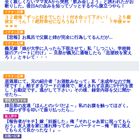
ション鳴らしてんだ！降りてこ
全く親しくないママ友Aから突然「飲み会しよう」と誘われたがお
いよ！」と怒鳴りだし...
断りした。後日Aの企みを知ってゾッとするやら腹立つやら！
【衝撃】報酬100万円超の治験
募集がこちらｗｗｗｗｗ(※画像
３２歳俺「ずっと好きでした！！付き合って下さい！」 ２５歳
あり)
彼女「うん！！絶対幸せになろうね！！！！」 → ７年後ｗｗ
ｗｗｗ
【ネット騒然】惨殺されたタ
ワマン頂き女子のこの動画、す
げえええええｗｗｗｗｗｗｗｗ
【悲報】お風呂で父親と姉が完全に行為してるんだが...
ｗｗｗ
【愕然】白のクラウン俺氏、
義兄嫁「娘が大学に入ったら下宿させて」私「しつこい、学校斡
高速道路左車線を制限速度で走
旋のアパートに行け」→ 旦那が義兄に通報したら「志望校を変え
った結果wwwwwwwwwwww
ろ！」とキレて・・・
百年の恋12-899 食べた量を
張り合ってくる
【悲報】佐藤輝明・・・２軍
でも盛大にやらかす←あまり悲
居酒屋にて。兄の紹介者「お酒飲みなって」私「未成年なので無
しませないでくれ
理です！」酷すぎるワードの連発で、耐えきれず店員に5千円を渡
し「お勘定です。逃がして下さい」その後、録音内容を父に聞か
せたら...
姉旦那の友達「ほんとのパパだよ～」私のお腹を触ってほざく。
→思わず手を叩いて振り払ったら…
【報告者がキチ】嫁「妊娠した」俺『それじゃあ皆に祝ってもら
おう』友人達を家に連れ帰ってホームパーティー→俺『皆に祝え
てもらえて良かったな！』→