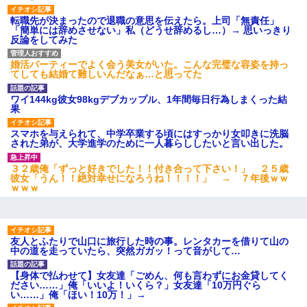
転職先が決まったので退職の意思を伝えたら。上司「無責任」
「簡単には辞めさせない」私（どうせ辞めるし…）→ 思いっきり
反論をしてみた
婚活パーティーでよく会う美女がいた。こんな完璧な容姿を持っ
てしても結婚て難しいんだなぁ…と思ってた
ワイ144kg彼女98kgデブカップル、1年間毎日行為しまくった結
果
スマホを与えられて、中学卒業する頃にはすっかり女叩きに洗脳
された弟が、大学進学のために一人暮らししたいと言い出した。
３２歳俺「ずっと好きでした！！付き合って下さい！」 ２５歳
彼女「うん！！絶対幸せになろうね！！！！」 → ７年後ｗｗ
ｗｗｗ
友人とふたりで山口に旅行した時の事。レンタカーを借りて山の
中の道を走っていたら、突然ガガッ！って音がして…
【身体で払わせて】女友達「ごめん、何も言わずにお金貸してく
ださい……」俺「いいよ！いくら？」女友達「10万円ぐら
い……」俺「ほい！10万！」→