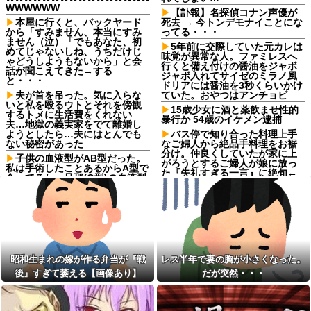
WWWWWW
【訃報】名探偵コナン声優が
本屋に行くと、バックヤード
死去 → 今トンデモナイことにな
から「すみません、本当にすみ
ってる・・・
ません（泣）「でもあなた、初
5年前に交際していた元カレは
めてじゃないしね、うちだけじ
味覚が異常な人。ファミレスへ
ゃどうしようもないから」と会
行くと備え付けの醤油をジャボ
話が聞こえてきた→する
ジャボ入れてサイゼのミラノ風
と・・・
ドリアには醤油を3秒くらいかけ
夫が首を吊った。気に入らな
ていた。おやつはアンチョビ
いと私を殴るウトとそれを傍観
15歳少女に酒と薬飲ませ性的
するトメに生活費をくれない
暴行か 54歳のイケメン逮捕
夫…地獄の義実家をでて離婚し
ようとしたら…夫にはとんでも
バス停で知り合った料理上手
ない秘密があった
なご婦人から絶品手料理をお裾
分け。仲良くしていたが家に上
子供の血液型がAB型だった。
がろうとするご婦人が娘に放っ
私は手術したことあるからA型で
た『失礼すぎる一言』に絶句←
合ってるし…旦那(O型)の血液型
手料理は美味しかったのに性格
を調べてみよう」→ 結果・・・
クセ強すぎ
私は22歳の時にでき婚した。
24歳年収550万ワイ、高級車も
従姉妹は『デキ婚＝貧乏底辺』
豪邸も買えない人生が確定して
と認識があるみたいで、私を馬
いる事実に咽び泣く
鹿にしてきて…
【画像あり】NHKさん、貧乳
セミがうるさすぎる。明るく
を煽るwｗｗｗｗｗｗｗｗｗｗｗ
なったら即座に爆音で鳴き出し
昭和生まれの嫁が作る弁当が『戦
レス半年で妻の胸が小さくなった。
ｗｗｗｗ
て毎日朝4時に叩き起こしにくる
後』すぎて萎える【画像あり】
だが突然・・・
せいで寝不足だよ
【気分悪ぃ】彼氏がトンカツ
食べたくない理由がクズすぎて...
友人から電話があり「最近ブ
ｗｗｗｗ
ログにコメントくれないね」と
言われた
我が家は長毛種3匹がいるのだ