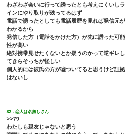
わざわざ会いに行って誘ったとも考えにくいしラ
インにやり取りが残ってるはず
今日夫の実家に泊ったんだけど、朝起きたら股間がなんかモッコ
リしてた
電話で誘ったとしても電話履歴を見れば発信元が
わかるから
【不幸な結婚式】新郎親族「ブスのくせにドレスなんか着ちゃっ
発信した方（電話をかけた方）が先に誘った可能
てさ～ほんと恥ずかしいわよね～（大声」新郎両親「！！！（土
下座」→ 結果・・・
性が高い
絶対携帯見せたくないとか疑うのかって逆ギレし
朝起きたら嫁がいなかった。俺（嫁も嫁実家も電話に出ない…不
てきらそっちが怪しい
安だ）→ 仕事を早退して帰宅すると、嫁と嫁両親と知らない男が
２人・・・
個人的には彼氏の方が嘘ついてると思うけど証拠
はないし
妹が嘘つきな元カレと寄りを戻してしまったという話をしていた
ら、旦那の顔が曇って雰囲気が一転。そそくさと話を切り上げて
いつもより早く寝付いてしまった…｜生活｜ワロタあんてな
さっき嫁から、「愛しています」ってメールが届いた。俺も「愛
してます」って送ったら
82
恋人は名無しさん
>>79
わたしも親友じゃないと思う
放置子が病院送りになったらしい → 俺（二度と帰ってくるなよ…
嫁を半身不随にしやがった恨みは、正直こんなもんじゃ晴れな