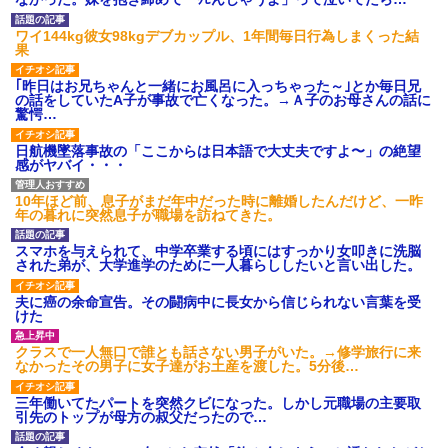
てるだけ」
に大変なら育児やめれば？」冗
スーパーで小エビの天ぷら
談で言ったのに本気に取られて
ワイ144kg彼女98kgデブカップル、1年間毎日行為しまくった結
（１２尾入り４８０円）を買っ
離婚を言い渡された
果
た。レジ係の人「５７６０円で
彼女と結婚の話をしていた時
す」私「えっ！？間違いじゃな
に言われたことが衝撃だった
いですか？」レジ「いや、４８...
｢昨日はお兄ちゃんと一緒にお風呂に入っちゃった～｣とか毎日兄
主な税金の成り立ちを調べて
の話をしていたA子が事故で亡くなった。→Ａ子のお母さんの話に
【朗報】 女子「恋愛テクで気
みたよ
驚愕…
を引く男より、こういう男の方
が1億倍良い男です」→結果
日航機墜落事故の「ここからは日本語で大丈夫ですよ〜」の絶望
「2年間、たぶん1日4回は握っ
感がヤバイ・・・
てた」ラスベガスで買った3,000
円のキーホルダーを調べたら
ハードオフに売っていた4万
10年ほど前、息子がまだ年中だった時に離婚したんだけど、一昨
4000円のフィギュアがヤバすぎ
年の暮れに突然息子が職場を訪ねてきた。
るｗｗｗｗｗｗ「こんな高い
の？ｗｗ」「逆に超安い」
スマホを与えられて、中学卒業する頃にはすっかり女叩きに洗脳
私「ちょっと、人の家の金庫
された弟が、大学進学のために一人暮らししたいと言い出した。
触らないでよ！」キチママ『そ
こに金庫があったから、開けて
夫に癌の余命宣告。その闘病中に長女から信じられない言葉を受
みようとしただけ☆』義兄「泥
けた
は出てけ！二度と来るな！」結
果・・・
クラスで一人無口で誰とも話さない男子がいた。→修学旅行に来
私「初めて飲む味だけどなん
なかったその男子に女子達がお土産を渡した。5分後…
のお茶？」彼「ちっ！」私「」
【GIF】JSのカンチョーワロ
三年働いてたパートを突然クビになった。しかし元職場の主要取
タ
引先のトップが母方の叔父だったので…
後続車にクラクションを鳴ら
され彼氏が逆切れ。「何クラク