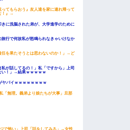
祝ってもらおう』友人達を家に連れ帰って
な！』→
叩きに洗脳された弟が、大学進学のために
の旅行で何故私が怒鳴られなきゃいけなか
責任を果たそうとは思わないのか！」→ど
は私が話してるの！」私「ですから」上司
ない！」→結果ｗｗｗｗｗ
がヤバイｗｗｗｗｗｗｗｗ
、私「無理。義弟より娘たちが大事」旦那
マジで怖い」上司「話をしてみる」→女性