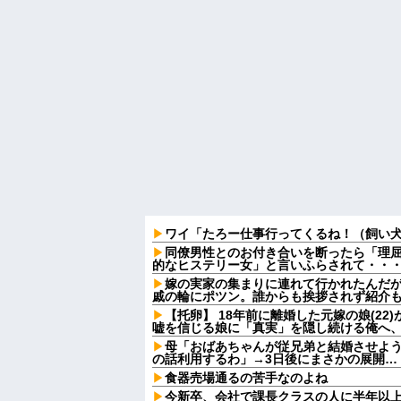
ワイ「たろー仕事行ってくるね！（飼い
同僚男性とのお付き合いを断ったら「理
的なヒステリー女」と言いふらされて・・
嫁の実家の集まりに連れて行かれたんだ
戚の輪にポツン。誰からも挨拶されず紹介
【托卵】 18年前に離婚した元嫁の娘(2
嘘を信じる娘に「真実」を隠し続ける俺へ
母「おばあちゃんが従兄弟と結婚させよ
の話利用するわ」→3日後にまさかの展開…
食器売場通るの苦手なのよね
今新卒、会社で課長クラスの人に半年以