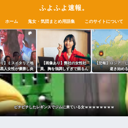
ふよふよ速報。
ホーム
鬼女・気団まとめ用語集
このサイトについて
り】ミスイタリア地
【画像あり】弊社の女性社
【悲報】ロシア、
黒人女性が優勝し炎
員、胸を強調しすぎで困るん
逝き始め
上
だがｗｗｗｗｗｗｗｗｗｗ
ピチピチしたレギンスでジムに来ている女ｗｗｗｗｗｗｗｗ