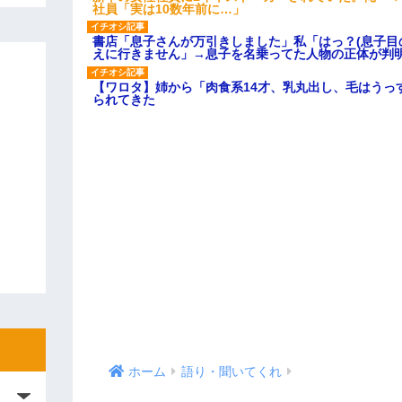
社員「実は10数年前に…」
書店「息子さんが万引きしました」私「はっ？(息子目
えに行きません」→息子を名乗ってた人物の正体が判
【ワロタ】姉から「肉食系14才、乳丸出し、毛はうっ
られてきた
ホーム
語り・聞いてくれ