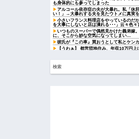
も身体的にも参ってしまった
アルコール依存症の夫が大暴れ。私「休
い！」→大暴れする夫を見たウトメに真実
小さいフランス料理店をやっているのだ
を大事にしないと店は潰れる･･･」云々色々言
いつものスーパーで偶然見かけた義弟嫁
に、そこから妙な空気になってしまい…
彼氏が『この車』買おうとして私とケン
【うわぁ】 都営団地住み、年収10万円
ｗｗｗｗｗ
シャウエッセン公式、またこういうので
女「43億円注文して………キャンセルっ
【怒報】国税庁「あのさぁ！君らがちゃ
ゃうけどどうする？！」←これw w w w w w
【衝撃】若い女の子からする「甘い匂い」
んておらんよな？よな？w w w w w w w w w
【驚愕】マチアプで会った外国人からま
ワイ詰みか？？？？？？？
【復讐】 ある職業の人材を育成する高校
イジメられて全寮制だから逃げ出すこともでき
ハードオフに売っていた4万4000円のフ
「こんな高いの？ｗｗ」「逆に超安い」
私「ちょっと、人の家の金庫触らないで
たから、開けてみようとしただけ☆』義兄
果・・・