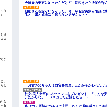
今日夫の実家に泊ったんだけど、朝起きたら股間がな
いくら
朝起きたら嫁がいなかった。俺（嫁も嫁実家も電話に出
ると、嫁と嫁両親と知らない男が２人・・・
い」
気を振
ｗｗｗ
してか
けど、
「お前の父ちゃんは自宅警備員」とかからかわれたけ
よろし
彼女(美人女医)にネックレスをプレゼント。「こんな
シだからね」→ ６０万したと話したら・・・
頃かな
私（23）冗談のつもりで上司（27）に胸を揉ませた結
事が判