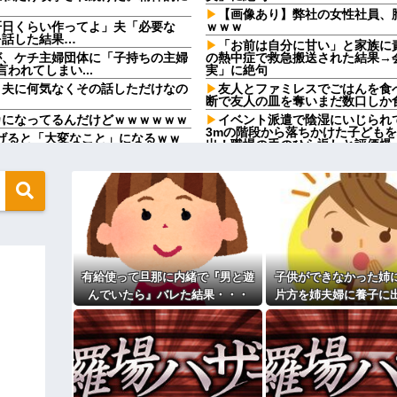
【画像あり】弊社の女性社員、
肝日くらい作ってよ」夫「必要な
ｗｗｗ
を話した結果…
「お前は自分に甘い」と家族に
が、ケチ主婦団体に「子持ちの主婦
の熱中症で救急搬送された結果→
われてしまい...
実」に絶句
。夫に何気なくその話しただけなの
友人とファミレスでごはんを食
断で友人の皿を奪いまだ数口しか
カになってるんだけどｗｗｗｗｗｗ
イベント派遣で陰湿にいじられ
3mの階段から落ちかけた子ども
上げると「大変なこと」になるｗｗ
出！職場の手のひら返しと評価爆
味噌汁にアレを入れてしまう嫁
いい丼をポスト
婚届がありました
と！」←こいつの目的
「今思えばなんであんなに夢中
んと納税してくれないとこうなっち
【画像】思わず保存したくなる
 w w
ｗｗｗ
の正体、まさか分からないDTな
【修羅場】不妊と判明した夫、
 w w
果ｗｗｗｗ
さかの『こう』言われたんやがこれ
33歳くらいから太ったせいか
有給使って旦那に内緒で『男と遊
子供ができなかった姉
なった
んでいたら』バレた結果・・・
片方を姉夫婦に養子に
に通ってたんだが、体力ないヤツは
相手がどんなパイプ持っている
なかった→あるイジっ子が自...
ると、養子に出した子
高校３年生の女です。家が嫌い
ィギュアがヤバすぎるｗｗｗｗｗｗ
儀正しくてビッ
す
旦那の祖父が亡くなった。私「
よ！」キチママ『そこに金庫があっ
「余計な出費すんな。そんなもん
「泥は出てけ！二度と来るな！」結
っ…」