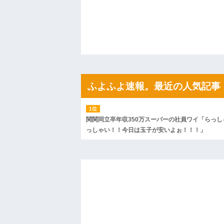
私「初めて飲む味だけどなんのお茶？」
【GIF】JSのカンチョーワロタ
後続車にクラクションを鳴らされ彼氏が
んだ！降りてこいよ！」と怒鳴りだし...
【衝撃】報酬100万円超の治験募集がこち
【ネット騒然】惨殺されたタワマン頂き
ｗｗｗｗｗｗｗｗｗｗ
【愕然】白のクラウン俺氏、高速道路左
wwwwwwwwwwww
ふよふよ速報。最近の人気記事
百年の恋12-899 食べた量を張り合って
【悲報】佐藤輝明・・・２軍でも盛大に
れ
関関同立卒年収350万スーパーの社員ワイ「らっし
っしゃい！！今日は玉子が安いよぉ！！！」