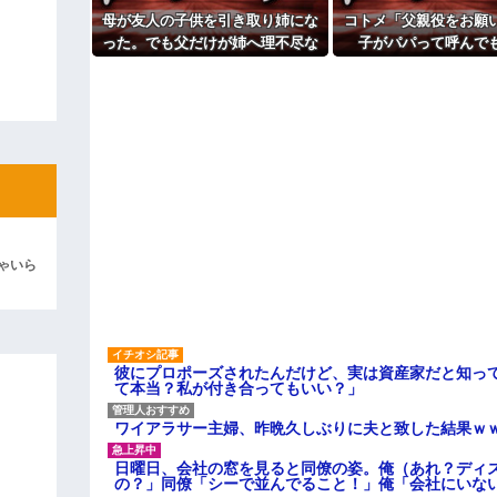
主な税金の成り立ちを調べてみ
彼「ちっ！」私「」
母が友人の子供を引き取り姉にな
コトメ「父親役をお願
った。でも父だけが姉へ理不尽な
子がパパって呼んで
逆切れ。「何クラクション鳴らして
要求ばかり押し付けていて…
ね？」旦那「それは無
た途端に大騒ぎに
らｗｗｗｗｗ(※画像あり)
女子のこの動画、すげえええええｗ
車線を制限速度で走った結果
くる
やらかす←あまり悲しませないでく
ゃいら
彼にプロポーズされたんだけど、実は資産家だと知っ
て本当？私が付き合ってもいい？」
ワイアラサー主婦、昨晩久しぶりに夫と致した結果ｗ
日曜日、会社の窓を見ると同僚の姿。俺（あれ？ディ
の？」同僚「シーで並んでること！」俺「会社にいな