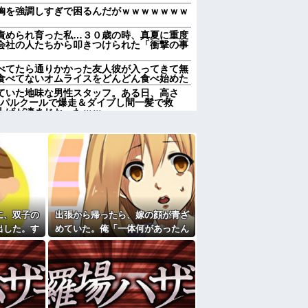
胸を強調しすぎで困るんだがｗｗｗｗｗｗｗ
責められ育った私…３０歳の時、真夏に重度
会社の人たちから叩きつけられた「衝撃の事
べてたら通りかかった友人彼が入ってきて無
食べてないオムライスをどんどん食べ始めた
ていた地味な男性スタッフ。ある日、高さ
をパルクールで爆走＆ダイブし間一髪で救
上げが凄まじかったｗｗ
(メシマズ)にブチギレた俺。……帰ったら離
になったんやろ…」と思うコンテンツ
「笑える画像・最高な画像」貼っていけｗｗ
前妻の娘に「実の子じゃない！」と訴えた結
加齢で＊が緩んだのかチョビッと漏れるように
に、双子の
出張から帰ったら、嫁の顔が青ざ
出した。す
めていた。俺「一体何があったん
かも知れないのに…
がすごく礼
だ？」嫁「…」→子供たちに話を
すぎて家を出て現在養護施設で暮らしていま
クリ
聞くと…
エプロン持って行った方がいいよね」旦那
買うなら今後一切金を出さねぇぞ」私「え