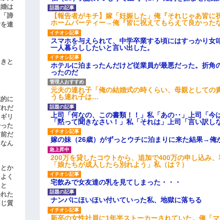
結婚は
【報告者がキチ】嫁「妊娠した」俺『それじゃあ皆に
、「諦
ホームパーティー→俺『皆に祝えてもらえて良かった
女を連
スマホを与えられて、中学卒業する頃にはすっかり女
一人暮らししたいと言い出した。
引きと
ホテルに泊まったんだけど従業員が最悪だった。折角
ったのだ
元夫の連れ子「俺の結婚式の時くらい、母親としての
うも連れ子は…
滅的に
どれだ
上司「何なの、この書類！！」私「あの‥」上司「今
リギリ
「黙って聞きなさい！」私「それは」上司「言い訳し
やった
名前だ
嫁の妹（26歳）がずっとウチに泊まりに来た結果→俺
、なん
200万を貸したコウトから、追加で400万の申し込み
「娘たちが成人したら別れよう」私（は？）
」とか
をよく
宅飲みで女友達の乳を見てしまった・・・
たと
かれた
ナンパにほいほい付いていった私、地獄に落ちる
同じ質
新卒の女性社員に1年半ストーカーされていた。俺「