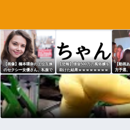
【画像】橋本環奈の上位互換
【悲報】借金500万の風俗嬢を
【動画あ
のセクシー女優さん、私服で
助けた結果ｗｗｗｗｗｗｗｗ
方予選、
も可愛すぎるｗｗｗｗｗｗｗ
ｗｗwwww
ｗｗ