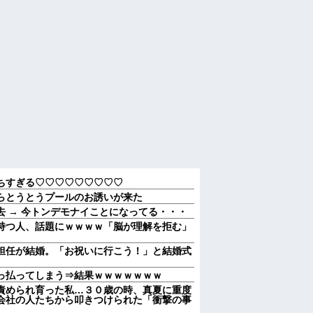
ちすぎる♡♡♡♡♡♡♡♡♡
らとうとうプールのお誘いが来た
 → 今トンデモナイことになってる・・・
持つ人、話題にｗｗｗｗ「脳が理解を拒む」
担任が結婚。「お祝いに行こう！」と結婚式
取っ払ってしまう⇒結果ｗｗｗｗｗｗｗ
責められ育った私…３０歳の時、真夏に重度
会社の人たちから叩きつけられた「衝撃の事