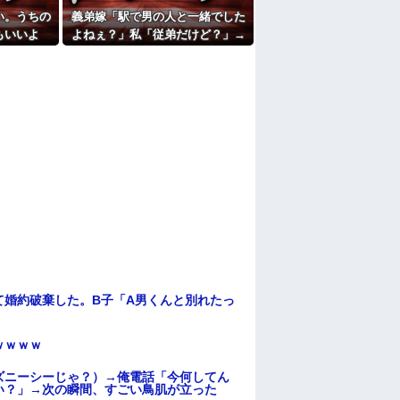
たよ
い。うちの
義弟嫁「駅で男の人と一緒でした
もいいよ
よねぇ？」私「従弟だけど？」→
理」→断っ
意味深な言い方をされてウンザリ
なり…
して…
て婚約破棄した。B子「A男くんと別れたっ
ｗｗｗｗ
ズニーシーじゃ？）→俺電話「今何してん
い？」→次の瞬間、すごい鳥肌が立った