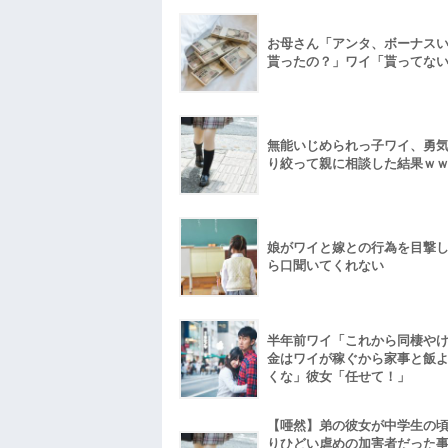
お母さん「アンタ、ボーナス
貰ったの？」ワイ「貰ってな
無能いじめられっ子ワイ、勇
り絞って親に相談した結果ｗ
娘がワイと嫁との行為を目撃
ら口聞いてくれない
半年前ワイ「これから同棲や
金はワイが稼ぐから家事と飯
くな」彼女「任せて！」
【唖然】弟の彼女が中学生の
りひどい虐めの加害者だった