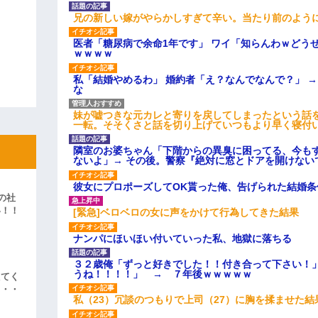
兄の新しい嫁がやらかしすぎて辛い。当たり前のよう
医者「糖尿病で余命1年です」 ワイ「知らんわｗどう
ｗｗｗｗ
私「結婚やめるわ」 婚約者「え？なんでなんで？」 
な
妹が嘘つきな元カレと寄りを戻してしまったという話
一転。そそくさと話を切り上げていつもより早く寝付
隣室のお婆ちゃん「下階からの異臭に困ってる、今も
ないよ」→ その後。警察『絶対に窓とドアを開けない
彼女にプロポーズしてOK貰った俺、告げられた結婚
の社
い！！
[緊急]ベロベロの女に声をかけて行為してきた結果
」
ナンパにほいほい付いていった私、地獄に落ちる
３２歳俺「ずっと好きでした！！付き合って下さい！
うね！！！！」 → ７年後ｗｗｗｗｗ
えてく
・・・
私（23）冗談のつもりで上司（27）に胸を揉ませた結