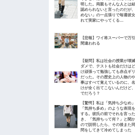
明した。両親もそんな人とは
認められないと言ったのだが
めない」の一点張りで毎週彼
れて実家にやってくる…
【悲報】ワイ将スーパーで万
間違われる
【疑問】私は社会の授業が壊
ダメで、テストも社会だけは
け頑張って勉強しても赤点ギ
だった。その歴史上の人物の
事はすべて覚えているのに、
けが全く出てこないんだけど
でだろう？
【驚愕】私は「気持ち少なめ
「気持ち多め」のような表現
する。彼氏の前でそれを言っ
き、「気持ちって何？」と聞
ので説明したら、その後また
問をしてきて冷めてしまった