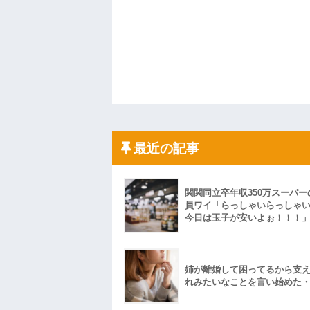
最近の記事
関関同立卒年収350万スーパー
員ワイ「らっしゃいらっしゃ
今日は玉子が安いよぉ！！！
姉が離婚して困ってるから支
れみたいなことを言い始めた