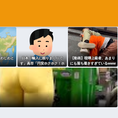
じわじわと
日本「輸入に頼りまくりで
【動画】喧嘩上級者、あまり
る
す」高市「円安ホクホク！ホ
にも落ち着きすぎているwww
クホクゥ！」←
wwwww