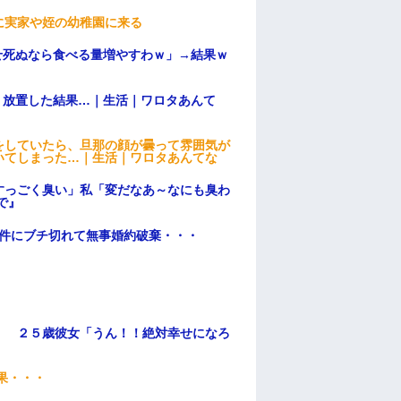
に実家や姪の幼稚園に来る
せ死ぬなら食べる量増やすわｗ」→結果ｗ
→ 放置した結果…｜生活｜ワロタあんて
をしていたら、旦那の顔が曇って雰囲気が
いてしまった…｜生活｜ワロタあんてな
すっごく臭い」私「変だなあ～なにも臭わ
で』
条件にブチ切れて無事婚約破棄・・・
」 ２５歳彼女「うん！！絶対幸せになろ
果・・・