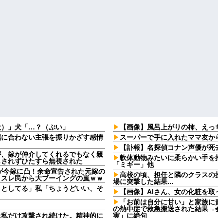
犬）」犬「…？（ぷい」
【画像】風呂上がりの柿、えっ
屈に合わない主張を振りかざす感情
スーパーで手に入れたママ友か
・
【訃報】名探偵コナン声優が死去
が、嫁が仲介してくれるでもなく親
軟体動物みたいに柔らかい手を
もされずひたすら無視された
「ミギー」他
2)が今嫁に凸！余命宣告された元嫁の
高校の頃、担任と隣のクラスの
、スレ民から大ブーイングの嵐ｗｗ
場に突撃した結果...
うとしてる」私「ちょうどいい、そ
【画像】AIさん、女の化粧を
「お前は自分に甘い」と家族に
の熱中症で救急搬送された結果→
上私だけ攻撃され続けた。精神的に
実」に絶句