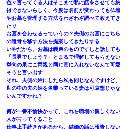
色々言ってくる人はそこまで私に話をさせても納
得できないらしく、今度は名前が変わっても仏壇
やお墓を管理する方法をわざわざ調べて教えてき
たり
お墓を合わせるっていうの？夫側のお墓にこちら
の遺骨を移す方法を提案してきたりする
いやだから、お墓は義弟のものですしと話しても
「長男でしょう？」とまるで理解してもらえない
挙句の果にご両親と同じ墓に入れないなんて可愛
そうと言い出す
それ、夫側の姓にしたら私も同じなんですけど、
世の中の夫の姓を名乗っている妻は可哀想じゃな
いんですかね？
何が一番不愉快かって、これを職場の親しくない
人が言ってくること
仕事上手続きがあるから、結婚の話は報告しない