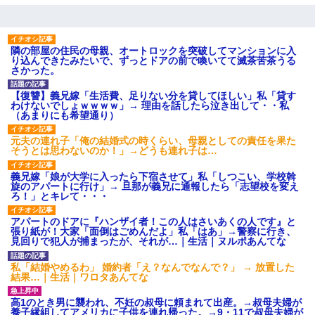
て近寄ったら女の子がおっさんの下敷きになってた
隣の部屋の住民の母親、オートロックを突破してマンションに入
り込んできたみたいで、ずっとドアの前で喚いてて滅茶苦茶うる
さかった。
【復讐】義兄嫁「生活費、足りない分を貸してほしい」私「貸す
わけないでしょｗｗｗｗ」→ 理由を話したら泣き出して・・私
（あまりにも希望通り）
元夫の連れ子「俺の結婚式の時くらい、母親としての責任を果た
そうとは思わないのか！」→どうも連れ子は…
義兄嫁「娘が大学に入ったら下宿させて」私「しつこい、学校斡
旋のアパートに行け」→ 旦那が義兄に通報したら「志望校を変え
ろ！」とキレて・・・
アパートのドアに『ハンザイ者！この人はさいあくの人です』と
張り紙が！大家「面倒はごめんだよ」私「はあ」→警察に行き、
見回りで犯人が捕まったが、それが…｜生活｜ヌルポあんてな
私「結婚やめるわ」 婚約者「え？なんでなんで？」 → 放置した
結果…｜生活｜ワロタあんてな
高1のとき男に襲われ、不妊の叔母に頼まれて出産。→叔母夫婦が
養子縁組してアメリカに子供を連れ帰った。→9・11で叔母夫婦が