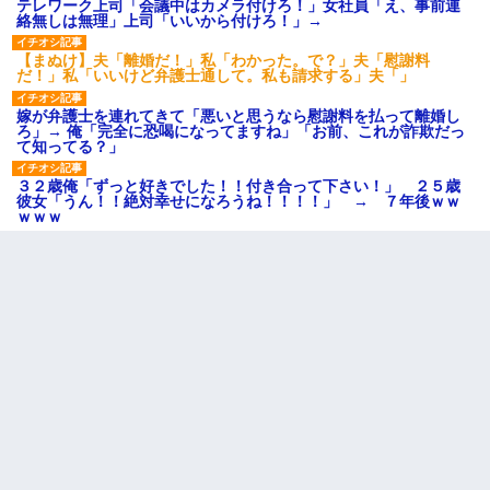
テレワーク上司「会議中はカメラ付けろ！」女社員「え、事前連
絡無しは無理」上司「いいから付けろ！」→
【まぬけ】夫「離婚だ！」私「わかった。で？」夫「慰謝料
だ！」私「いいけど弁護士通して。私も請求する」夫「」
嫁が弁護士を連れてきて「悪いと思うなら慰謝料を払って離婚し
ろ」→ 俺「完全に恐喝になってますね」「お前、これが詐欺だっ
て知ってる？」
３２歳俺「ずっと好きでした！！付き合って下さい！」 ２５歳
彼女「うん！！絶対幸せになろうね！！！！」 → ７年後ｗｗ
ｗｗｗ