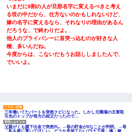
いまだに9割の人が旦那名字に変えるべきと考え
ミスした新人(
)に冗談で「行為させてくれたら許してあげる」
る世の中だから、仕方ないのかもしれないけど、
って言ったら・・・
嫁の名字に変えるなら、それなりの理由があるん
だろうな、で終わりだよ。
嫁が弁護士を連れてきて「悪いと思うなら慰謝料を払って離婚し
ろ」→ 俺「完全に恐喝になってますね」「お前、これが詐欺だっ
他人のプライバシーに首突っ込むのが好きな人
て知ってる？」
種、多いんだね。
今度からは、こないだもうお話ししましたんで、
隣室のお婆ちゃん「下階からの異臭に困ってる、今もすっごく臭
い」私「変だなあ～なにも臭わないよ」→ その後。警察『絶対に
でいいよ。
窓とドアを開けないで』
私「まとめ買いして冷凍ストックしてる」Ａ「ずるい！クレク
レ！」私「なんでよ」Ａ「ケーチ！バーカ！」→ 後日、Ａ旦那が
凸してきた
妹が嘘つきな元カレと寄りを戻してしまったという話をしていた
ら、旦那の顔が曇って雰囲気が一転。そそくさと話を切り上げて
いつもより早く寝付いてしまった…｜生活｜ワロタあんてな
三年働いてたパートを突然クビになった。しかし元職場の主要取
引先のトップが母方の叔父だったので…
父親がくも膜下出血で突然ﾀﾋ。→母の貯金が0なことが判明。→母
生保レディと行為する為に駆け引きしてみた結果ｗｗｗｗｗｗｗ
「私を家に置いてほしい、どうか見捨てないで(土下座」俺・嫁
ｗｗｗｗｗ