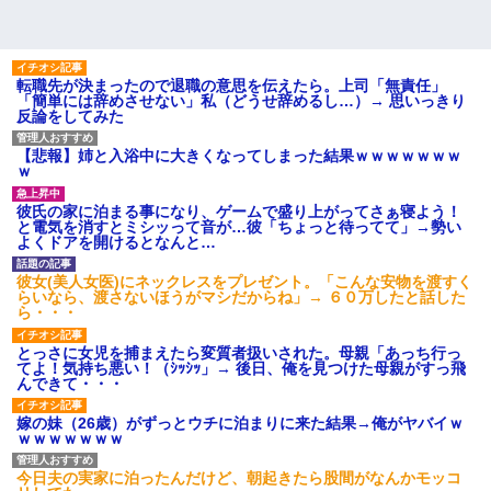
転職先が決まったので退職の意思を伝えたら。上司「無責任」
「簡単には辞めさせない」私（どうせ辞めるし…）→ 思いっきり
反論をしてみた
【悲報】姉と入浴中に大きくなってしまった結果ｗｗｗｗｗｗｗ
ｗ
彼氏の家に泊まる事になり、ゲームで盛り上がってさぁ寝よう！
と電気を消すとミシッって音が…彼「ちょっと待ってて」→勢い
よくドアを開けるとなんと…
彼女(美人女医)にネックレスをプレゼント。「こんな安物を渡すく
らいなら、渡さないほうがマシだからね」→ ６０万したと話した
ら・・・
とっさに女児を捕まえたら変質者扱いされた。母親「あっち行っ
てよ！気持ち悪い！（ｼｯｼｯ」→ 後日、俺を見つけた母親がすっ飛
んできて・・・
嫁の妹（26歳）がずっとウチに泊まりに来た結果→俺がヤバイｗ
ｗｗｗｗｗｗｗ
今日夫の実家に泊ったんだけど、朝起きたら股間がなんかモッコ