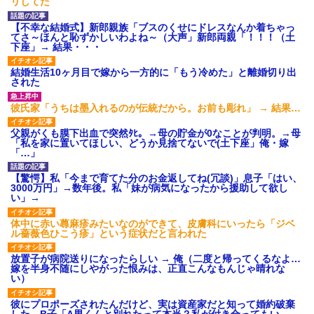
リしてた
【不幸な結婚式】新郎親族「ブスのくせにドレスなんか着ちゃっ
てさ～ほんと恥ずかしいわよね～（大声」新郎両親「！！！（土
下座」→ 結果・・・
結婚生活10ヶ月目で嫁から一方的に「もう冷めた」と離婚切り出
された
彼氏家「うちは墨入れるのが伝統だから。お前も彫れ」 → 結果…
父親がくも膜下出血で突然ﾀﾋ。→母の貯金が0なことが判明。→母
「私を家に置いてほしい、どうか見捨てないで(土下座」俺・嫁
「…」
【驚愕】私「今まで育てた分のお金返してね(冗談)」息子「はい、
3000万円」→数年後。私「妹が病気になったから援助して欲し
い」→
体中に赤い蕁麻疹みたいなのができて、皮膚科にいったら「ジベ
ル薔薇色ひこう疹」という症状だと言われた
放置子が病院送りになったらしい → 俺（二度と帰ってくるなよ…
嫁を半身不随にしやがった恨みは、正直こんなもんじゃ晴れな
い）
彼にプロポーズされたんだけど、実は資産家だと知って婚約破棄
した。B子「A男くんと別れたって本当？私が付き合ってもい