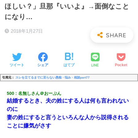
ほしい？」旦那『いいよ』→面倒なこと
になり…
2018年1月27日
LINE
ツイート
シェア
はてブ
Pocket
引用元：
スレを立てるまでに至らない愚痴・悩み・相談part77
500
名無しさん＠おーぷん
結婚するとき、夫の姓にする人は何も言われない
のに
妻の姓にすると言うといろんな人から説得される
ことに嫌気がさす