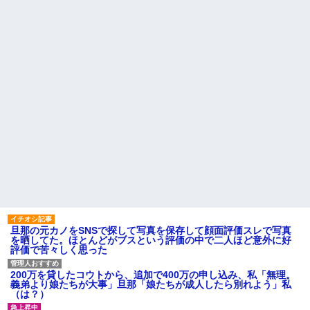
果、実刑受けた。子に復讐され
「この子はモテそう」「この子
るだろ...
は彼氏できなさそう」
【驚愕】 新幹線じゃなく『帰
クソ男「専業主婦は昼間寝て
省費4000円』安くなる在来線で
られていいよなぁ。俺なんか忙
帰省した結果ｗｗｗｗｗ
しくて寝る暇ねーもん。どうせ
暇でしょ？俺のＤＶＤコピっと
【しまった…】 コトメに追い
いてよ」
出されたトメと二世帯住宅を建
て、「２F(夫婦のエリア)には絶
【驚愕】養育費を払い続けた
対に上がらない」という約束を
結果…元妻の裏切りが判
したが、早速破って2Fに上が...
明！！！その理由がこれｗｗｗ
ｗ
ハードオフに売っていた4万
4000円のフィギュアがヤバすぎ
職場で電話を取った新入社員
るｗｗｗｗｗｗ「こんな高い
の女子がヒワイなことを言われ
の？ｗｗ」「逆に超安い」
てショックを受けたことがあっ
た
私「ちょっと、人の家の金庫
触らないでよ！」キチママ『そ
主な税金の成り立ちを調べて
こに金庫があったから、開けて
みたよ
みようとしただけ☆』義兄「泥
は出てけ！二度と来るな！」結
果・・・
私「初めて飲む味だけどなん
旦那の元カノをSNSで探して写真を保存して顔面評価スレで写真
のお茶？」彼「ちっ！」私「」
を晒してた。ほとんどがブスという評価の中で二人ほど意外に好
評価で苦々しく思った
【GIF】JSのカンチョーワロ
タ
後続車にクラクションを鳴ら
200万を貸したコウトから、追加で400万の申し込み、私「無理。
され彼氏が逆切れ。「何クラク
義弟より娘たちが大事」旦那「娘たちが成人したら別れよう」私
ション鳴らしてんだ！降りてこ
（は？）
いよ！」と怒鳴りだし...