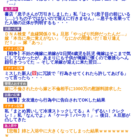
「…」
書店「息子さんが万引きしました」私「はっ？(息子目の前にいる
【唖然】帰宅したら旦那のスポーツカーが消えていた。警察『目
し…)うちの子ではないので迎えに行きません」→息子を名乗って
立つし、すぐ見つかるかもしれません』→ 数時間後・・警察『××
た人物の正体が判明するも・・・
さんご存じですか？』
ＤＮＡ検査『血縁関係０％』旦那「やっぱり托卵だったんだ…」
嫁「本当に身に覚えがない」「なにかの間違いだ！取り違え
放置子が病院送りになったらしい → 俺（二度と帰ってくるなよ…
だ！」→ 嫁「あっ」
嫁を半身不随にしやがった恨みは、正直こんなもんじゃ晴れな
い）
【戦争】不妊の俺嫁に弟嫁が2日間4歳児を託児 俺嫁はそこまで気
にしてなかったが、あまりにも子供が俺嫁に懐くので最後らへん
顔引きつってた → そして弟嫁が迎えに来た翌日…
父が他界→父のフリン相手『どうか相続を放棄して下さい、昔の
ことは謝ります。ごめんなさい…』私「お子さんはフリン略奪婚
って知ってるの？」相手『 』結果→
ミスした新人(
)に冗談で「行為させてくれたら許してあげる」
って言ったら・・・
嫁に不倫されたから嫁と不倫相手に1000万の慰謝料請求した
「お前の父ちゃんは自宅警備員」とかからかわれたけど、実はと
んでもない仕事に就いていた
【衝撃】女友達から行為中に告白されてOKした結果
わい(42)渋谷の夜のサービスで19の女の子にゴックンさせた結果
私「まとめ買いして冷凍ストックしてる」Ａ「ずるい！クレク
ｗｗｗｗｗｗｗｗ
レ！」私「なんでよ」Ａ「ケーチ！バーカ！」→ 後日、Ａ旦那が
凸してきた
【GJ!】会社から帰宅中、広い駐車場にエンジンかけっ放しの車を
【悲報】姉と入浴中に大きくなってしまった結果ｗｗｗｗｗｗｗ
発見。しかも「ヒィ～」みたいな声も聞こえてきたので気になっ
ｗ