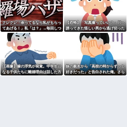
の汚さに一気に冷めた・・・
供「パパ！あのおじさんたちお
店汚してるよ！」→する
両親の離婚原因が私。結婚し
と・・・
た原因も私。
何処情報か知らんけど定期的
【愚痴】義父はなんとなく、
に嘘情報を流す馬鹿がいる
「旦那より義弟」を可愛がって
クレクレ「余ってるなら私がもらっ
【恐怖】「写真撮っていい？」川へ
いる感じがする。旦那もそれを
飲み屋でケンカした相手をコ
てあげる！」私「は？」→毎回しつ
誘ってきた怪しい男から逃げ切った
感じていて、義母にも相談した
ロした男の弁護をした。そして
ことがあるらしい。見ていると
こく食い下がるので、ある方法を試
私⇒テレビに映った『衝撃の顔』に
数年後、因果応報を思わせる出
なんだか切ない。
来事が…
した結果…
絶句
近寄りがたい怖いキャラを目
熊本地震で居酒屋から温泉が
指していた俺は自己紹介カード
湧き出るｗｗｗｗｗｗｗｗ
の自画像に自分だけそこにオリ
【悲報】思春期の娘に「キモ
ジナルの氏神を描いた
ッ」と言われたお父さん、グレ
③【相談】相談者「嫁から連
るｗｗｗｗｗｗｗ
れ子の息子への愛が足りないか
【画像】嫁の浮気が発覚。中学生に
妹の親友から「高校の時からずっと
吉岡里帆が橋本環奈、広瀬す
ら離婚を考えてると言われた」
なる子供たちに離婚理由は話した方
好きだった」と告白された俺。さら
ずクラスになれなかった理由ｗ
住民「嫁の高望みかな？」相談
ｗｗｗｗｗ
者「嫁にここ見せたら顔真っ赤
がいい？
にキス責めに遭い
にして怒ってました」住民「え
【画像】女芸人の吉住さん、
っ」
メイクしたら普通に美人の部類
だった→ご覧くださいw w w w
ギフテッド、ギフテッド2Eの
w w w w
育て方
辛辛魚（からからさかな）と
【特攻隊員の本音】「ああ
かいうカップ麺ｗｗｗｗｗｗｗ
ァ、だまされちゃった。今度生
ｗｗｗ
れる時はアメリカへ生れるぞ」
出撃前に残された若者たちの言
兄が首吊った。理由はイジ
葉
メ…俺の両親離婚で母は自サツ
し家庭崩壊→首謀者を探しだし
彼氏が私の友達を勝手に評価
た俺は会社と妻子を特定→結
する。友達の写真を見せたら