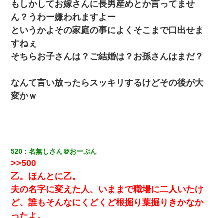
もしかしてお嫁さんに長男産めとか言ってませ
居酒屋にて。兄の紹介者「お酒飲みなって」私「未成年なので無
理です！」酷すぎるワードの連発で、耐えきれず店員に5千円を渡
ん？うわー嫌われますよー
し「お勘定です。逃がして下さい」その後、録音内容を父に聞か
せたら...
というかよその家庭の事によくそこまで口出せま
すねぇ
夫の友達がBBQを定期的に開催して夫婦で参加してたんだけど、
そちらお子さんは？ご結婚は？お孫さんはまだ？
女性側のリーダーみたいな人に「BBQは友達とやりなよ！」と言
われて…
なんて言い放ったらスッキリするけどその後が大
【衝撃】婚約者「兄と結婚はするけど嫁入りするわけじゃない。
変かｗ
お互い干渉はしないようにしましょう」→ その後に結納金の話を
したので、母が・・・
嫁の妹（26歳）がずっとウチに泊まりに来た結果→俺がヤバイｗ
ｗｗｗｗｗｗｗ
520
名無しさん＠おーぷん
彼女(美人女医)にネックレスをプレゼント。「こんな安物を渡すく
>>500
らいなら、渡さないほうがマシだからね」→ ６０万したと話した
ら・・・
乙。ほんとに乙。
夫の名字に変えた人、いままで職場に二人いたけ
【衝撃】職場に入って来た綺麗な新人さんに職場を案内すること
ど、誰もそんなにくどくど根掘り葉掘りきかなか
に → 新人「ドンッ！」私「！？」→ 突然、突き飛ばされて左手
の甲を踏みつけられて…
ったよ。