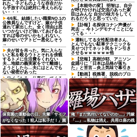
れた。子どものような存在だか
【本能寺の変】 明智は、自分
ら手放すのは絶対に考えられな
が呼びかければ交流のあった家
い・・・
臣はみんな 自分の味方をしてく
4/6私、結婚したい職業NO.1の
れるだろうと思っていた
公務員なんですけど、嫁が子供
【訃報】名探偵コナン声優が
連れて家出した。全く理由は思
死去 → 今トンデモナイことにな
いつかないけど強いてあげると
ってる・・・
すれば母のせいかもしれない。
嫁のせいでアトピー悪化しそう
運転してる女性配信者さん、
→
とんでもない駐車テクニックを
見せつけてネット民をドン引き
夫が首を吊った。気に入らな
させるｗｗｗｗｗｗ他
いと私を殴るウトとそれを傍観
するトメに生活費をくれない
【悲報】高樹沙耶、アニソン
夫…地獄の義実家をでて離婚し
盆踊りに「日本は品格が落ち
ようとしたら…夫にはとんでも
た」と苦言→炎上気味で幕引き
ない秘密があった
【動画】税務署、脱税のプロ
ワイ「たろー仕事行ってくる
だったことが、バレるwww
ね！（飼い犬）」犬「…？（ぷ
【未練】妻の不貞により離婚
い」
した 今後2度と会うつもりはない
母「お姉ちゃんは偉いのに、
と大見得切ったものの、半年過
あんたはねぇ…」私「また比べ
ぎると少しずつ妻が恋しくなっ
るの？」→積もり積もった不満
ていった → 結局、月1の子供面
がついに爆発して…
会日の後に…
嫁からマジで離婚を切り出さ
骨盤骨折の後輩が階段でスカ
保育園の運動会の日。先輩「サイフ
俺「まだ気付いてないのか…」汚嫁
れている。俺がネトゲしすぎて
ートの裾を上げて慎重に降りて
がなくなった！犯人は私子だ！」園
「…」→私物は消え、共用ロ座の残
全くかまわなかったのが原因ら
る姿を見て「お姫様気取りｗ
しく...
ｗ」と爆笑・悪口を連発する社
長「警察沙汰は勘弁して～」→誰も
高は653円。それでも嫁は平然とし
内彼女！事故背景を知りながら
バイト先のコンビニに、泥ま
味方がいないと思ったその時…
ていて…
マウントと嫉妬で嘲笑する性根
みれの土方が入店してきた。子