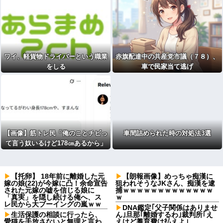
ワイ、軽貨物ドライバーという職業
赤旗配達中の共産党市議（７８）、
をしる
車で民家当て逃げ
【画像】筋トレ民「俺のことチビっ
車間詰められた時の対処法3選
て言う奴いるけど178㎝あるから」
【托卵】 18年前に離婚した元
【朗報画像】めっちゃ痴漢に
嫁の娘(22)が今嫁に凸！余命宣告
狙われそうなJKさん、痴漢を逮
された元嫁の嘘を信じる娘に
捕ｗｗｗｗｗｗｗｗｗｗｗｗｗ
「真実」を隠し続ける俺へ、ス
ｗ
レ民から大ブーイングの嵐ｗｗ
DNA鑑定｢父子関係はありませ
生活保護の相談に行ったら、
ん｣旦那｢離婚するわ｣裁判所｢え
愛猫を手放さないと無理と言わ
えけど養育費は払えよ｣