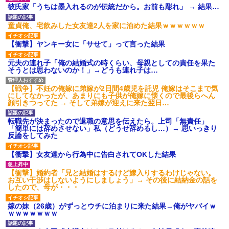
【衝撃】報酬100万円超の治験
彼氏家「うちは墨入れるのが伝統だから。お前も彫れ」 → 結果…
募集がこちらｗｗｗｗｗ(※画像
あり)
童貞俺、宅飲みした女友達2人を家に泊めた結果ｗｗｗｗｗｗ
【ネット騒然】惨殺されたタ
ワマン頂き女子のこの動画、す
【衝撃】ヤンキー女に「サせて」って言った結果
げえええええｗｗｗｗｗｗｗｗ
ｗｗｗ
元夫の連れ子「俺の結婚式の時くらい、母親としての責任を果た
【愕然】白のクラウン俺氏、
そうとは思わないのか！」→どうも連れ子は…
高速道路左車線を制限速度で走
った結果wwwwwwwwwwww
百年の恋12-899 食べた量を
【戦争】不妊の俺嫁に弟嫁が2日間4歳児を託児 俺嫁はそこまで気
張り合ってくる
にしてなかったが、あまりにも子供が俺嫁に懐くので最後らへん
顔引きつってた → そして弟嫁が迎えに来た翌日…
【悲報】佐藤輝明・・・２軍
でも盛大にやらかす←あまり悲
しませないでくれ
転職先が決まったので退職の意思を伝えたら。上司「無責任」
「簡単には辞めさせない」私（どうせ辞めるし…）→ 思いっきり
反論をしてみた
【衝撃】女友達から行為中に告白されてOKした結果
【衝撃】婚約者「兄と結婚はするけど嫁入りするわけじゃない。
お互い干渉はしないようにしましょう」→ その後に結納金の話を
したので、母が・・・
嫁の妹（26歳）がずっとウチに泊まりに来た結果→俺がヤバイｗ
ｗｗｗｗｗｗｗ