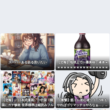
スーパーあるある言いたい
【悲報】地球上で一番美味い液体ｗ
ｗｗｗｗｗｗｗｗｗｗｗｗｗｗｗｗ
ｗｗｗｗｗｗｗｗｗｗｗｗｗｗｗｗ
【悲報】「日本式漫画」、中国・韓
【衝撃】筋トレ初心者ワイ「5年も
国にガチ惨敗 世界標準は縦読みフル
やればゴリマッチョやろなぁ…」←
カラーへ・・・・・・・・・
これｗｗｗｗｗ