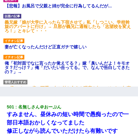
【悲報】お風呂で父親と姉が完全に行為してるんだが...
義兄嫁「娘が大学に入ったら下宿させて」私「しつこい、学校斡
旋のアパートに行け」→ 旦那が義兄に通報したら「志望校を変え
ろ！」とキレて・・・
妻が亡くなったんだけど正直ガチで嬉しい
俺「初対面でなに言ったか覚えてる？」嫁「臭いんだよ！キモオ
タ？だっけ？」俺「だいたい合ってる。で、なんで告白してきた
の？」→
32歳ワイ、34歳の可愛い女と付き合うも現実を知ってしまい無事
死亡・・・
501
名無しさん＠おーぷん
彼女(37)の情欲がえげつない件ｗｗｗｗｗｗｗ
すみません、昼休みの短い時間で愚痴ったので一
部日本語おかしくなってました
宅飲みで女友達の乳を見てしまった・・・
修正しながら読んでいただけたら有難いです