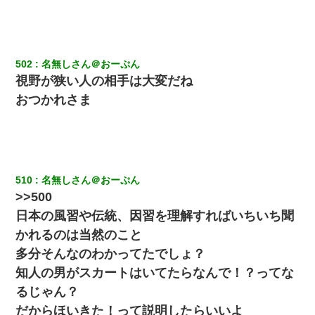
彼氏家「うちは墨入れるのが伝統だから。お前も彫れ」 → 結果…
【衝撃】女友達から行為中に告白されてOKした結果
502
名無しさん＠おーぷん
視野が狭い人の相手は大変だね
子供の頃、母の弟にイタズラされてて中学に入ってから関係を持
ってしまった。拒絶したら「全部バラしてやる」と脅迫されたの
おつかれさま
で両親に全部話した。
妊娠中に「おいこのブタ女！てめー席譲れ！」と絡まれ腹を殴る
真似された。泣きながら夫に話すと一年後に…
510
名無しさん＠おーぷん
夫に癌の余命宣告。その闘病中に長女から信じられない言葉を受
けた
>>500
日本の風習や伝統、因習を理解すればいちいち聞
結婚生活10ヶ月目で嫁から一方的に「もう冷めた」と離婚切り出
かれるのは当然のこと
された
多分そんなのわかってたでしょ？
知人の男がスカートはいてたらなんで！？ってな
【クズ】昔、兄がお見合いして「ブスすぎｗｗｗ」と断った女性
が、兄の同級生と結婚。それを知った兄は荒れ狂い、｢嫁さん、俺
るじゃん？
のお古ですが気分はどう？」とメールを送った→
だからほいきた！って説明したらいいよ