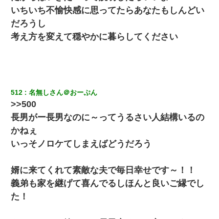
いちいち不愉快感に思ってたらあなたもしんどい
高1のとき男に襲われ、不妊の叔母に頼まれて出産。→叔母夫婦が
養子縁組してアメリカに子供を連れ帰った。→9・11で叔母夫婦が
だろうし
亡くなってしまい…
考え方を変えて穏やかに暮らしてください
友人とふたりで山口に旅行した時の事。レンタカーを借りて山の
中の道を走っていたら、突然ガガッ！って音がして…
「パワハラを受けたから思い切って転職した」とSNSで呟いた
ら、速攻でパワハラかました元上司がLINEを送ってきた。
512
名無しさん＠おーぷん
>>500
長男がー長男なのに～ってうるさい人結構いるの
テレワーク上司「会議中はカメラ付けろ！」女社員「え、事前連
絡無しは無理」上司「いいから付けろ！」→
かねぇ
いっそノロケてしまえばどうだろう
父親がくも膜下出血で突然ﾀﾋ。→母の貯金が0なことが判明。→母
「私を家に置いてほしい、どうか見捨てないで(土下座」俺・嫁
「…」
婿に来てくれて素敵な夫で毎日幸せです～！！
義弟も家を継げて喜んでるしほんと良いご縁でし
9月に付き合い始めたけどこの、この人と結婚はないわと判断して
た！
別れた。その元彼が交通事故で重体になっているらしく…