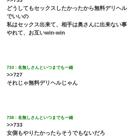
にしてなかったが、あまりにも子供が俺嫁に懐くので最後らへん
顔引きつってた → そして弟嫁が迎えに来た翌日…
どうしてもセックスしたかったから無料デリヘル
でいいの
旦那の元カノをSNSで探して写真を保存して顔面評価スレで写真
私はセックス出来て、相手は奥さんに出来ない事
を晒してた。ほとんどがブスという評価の中で二人ほど意外に好
評価で苦々しく思った
やれて、お互いwin-win
新築の家で。クラクラするくらいの「白粉の匂い」が鼻につくも
嫁＆娘「そんな匂いしない…」ある日、友人奥「素敵なアンティ
ークですね！」俺（！？）
733
名無しさんといつまでも一緒
元旦那から復縁要請。息子「最新型のiPhoneも買えない貧乏は嫌
>>727
だ、再婚して」私「なら父親と暮らせ」息子「やった＾＾」私
（もう手遅れだったんだな…）
それじゃ無料デリヘルじゃん
ずっとニートだと思ってた同居の義弟が投資で旦那より稼いでる
とか知らなかった…
【衝撃】嫁父の会社に勤続１０年、手取り１４万 → 俺「２２万も
738
名無しさんといつまでも一緒
らえる会社から誘われた。転職したい」義父「クビ！（激怒」嫁
「離婚！（激怒」
>>733
女側もやりたかったらそうでもないだろ