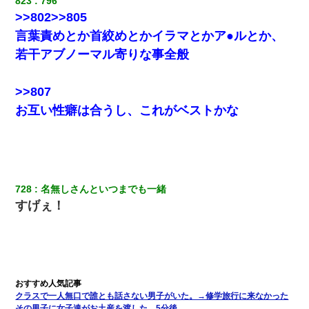
823
796
>>802>>805
13歳娘が元嫁のところから逃げてきた。どう扱ったらいいのかわ
からない
言葉責めとか首絞めとかイラマとかア●ルとか、
若干アブノーマル寄りな事全般
中途採用のAが部長から呼び出された。Aはヘラヘラと部屋に入っ
ていき、1時間後に号泣しながら出てきて…
>>807
お互い性癖は合うし、これがベストかな
宅飲みで女友達の乳を見てしまった・・・
【衝撃】女友達から行為中に告白されてOKした結果
元夫の連れ子「俺の結婚式の時くらい、母親としての責任を果た
728
名無しさんといつまでも一緒
そうとは思わないのか！」→どうも連れ子は…
すげぇ！
クラスで一人無口で誰とも話さない男子がいた。→修学旅行に来なかった
その男子に女子達がお土産を渡した。5分後…