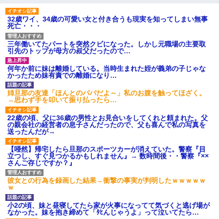
32歳ワイ、34歳の可愛い女と付き合うも現実を知ってしまい無事
死亡・・・
三年働いてたパートを突然クビになった。しかし元職場の主要取
引先のトップが母方の叔父だったので…
何年か前に妹は離婚している。当時生まれた姪が義弟の子じゃな
かったため妹有責での離婚になり…
姉旦那の友達「ほんとのパパだよ～」私のお腹を触ってほざく。
→思わず手を叩いて振り払ったら…
22歳の頃、父に36歳の男性とお見合いをしてくれと頼まれた。父
の親会社の経営者の息子さんだったので、父も喜んで私の写真を
送ったんだが→
【唖然】帰宅したら旦那のスポーツカーが消えていた。警察『目
立つし、すぐ見つかるかもしれません』→ 数時間後・・警察『××
さんご存じですか？』
彼女との行為を録画した結果→衝撃の事実が判明したｗｗｗｗｗ
ｗ
小2の頃、妹と昼寝してたら家が火事になってて気づくと逃げ場が
なかった。妹を抱き締めて「ﾀﾋんじゃうよ」って泣いてたら…