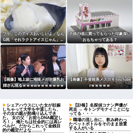
ｗｗ
ワイ「このアイスおいしいよ」なん
子供の頃に買ってもらった印象深い
G民「それラクトアイスじゃん」←
おもちゃってある？
これ
【画像】地上波に地味メガネ爆乳お
【画像】不登校系メスガキYouTube
姉さん現るｗｗｗwｗｗｗｗｗｗｗ
rｗｗｗｗｗ
ｗ
シェアハウスにいた女が妊娠
【訃報】名探偵コナン声優が
しちゃって大学を中退したら、
死去 → 今トンデモナイことにな
その女の親が怒鳴り込んでき
ってる・・・
た。 女の父「お前らDNA鑑定し
職場の流し台に、飲み終わっ
ろ！」 俺たちは社会的には高レ
たペットボトルをそのまま放置
ベルだ。だからこれって金銭目
する人がいる
的の鑑定だよな……..？