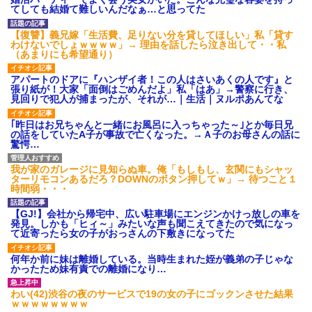
【驚愕】義実家の“素手おにぎ
ママ友に託児してて「他に預け
てしても結婚て難しいんだなぁ…と思ってた
り”が汚くて無理！ 「子どもに食
るとこあるの？」
べさせたくない！！」←お前ら
私「夫がギャンブル依存症で
【復讐】義兄嫁「生活費、足りない分を貸してほしい」私「貸す
は食べられる？？？？？？
す。でも離婚したくない」一同
わけないでしょｗｗｗｗ」→ 理由を話したら泣き出して・・私
プロポーズした彼女のご両親
「きっぱり辞めさせるべき」→
（あまりにも希望通り）
へ挨拶に行った結果→ 彼女の兄
私「回数を減らすって言ってく
「ああああおおおお！！」 俺
れました！」一同「だめだこり
アパートのドアに『ハンザイ者！この人はさいあくの人です』と
『！？』 兄がいるのは聞いてた
ゃ」
張り紙が！大家「面倒はごめんだよ」私「はあ」→警察に行き、
けど、ガチの池沼だったんだ...
主な税金の成り立ちを調べて
見回りで犯人が捕まったが、それが…｜生活｜ヌルポあんてな
告白を決意してメールをし
みたよ
た。 女『久しぶりです。私、海
｢昨日はお兄ちゃんと一緒にお風呂に入っちゃった～｣とか毎日兄
外赴任中なんです』俺「え！？
の話をしていたA子が事故で亡くなった。→Ａ子のお母さんの話に
（恋愛運本当ねえな…）」 → そ
驚愕…
して3年後、彼女の帰国を空港...
ハードオフに売っていた4万
4000円のフィギュアがヤバすぎ
我が家のガレージに見知らぬ車。俺「もしもし、玄関にもシャッ
るｗｗｗｗｗｗ「こんな高い
ターリモコンあるだろ？DOWNのボタン押してｗ」→ 待つこと１
の？ｗｗ」「逆に超安い」
時間弱・・・
私「ちょっと、人の家の金庫
触らないでよ！」キチママ『そ
【GJ!】会社から帰宅中、広い駐車場にエンジンかけっ放しの車を
こに金庫があったから、開けて
発見。しかも「ヒィ～」みたいな声も聞こえてきたので気になっ
みようとしただけ☆』義兄「泥
て近寄ったら女の子がおっさんの下敷きになってた
は出てけ！二度と来るな！」結
果・・・
何年か前に妹は離婚している。当時生まれた姪が義弟の子じゃな
私「初めて飲む味だけどなん
かったため妹有責での離婚になり…
のお茶？」彼「ちっ！」私「」
【GIF】JSのカンチョーワロ
わい(42)渋谷の夜のサービスで19の女の子にゴックンさせた結果
タ
ｗｗｗｗｗｗｗｗ