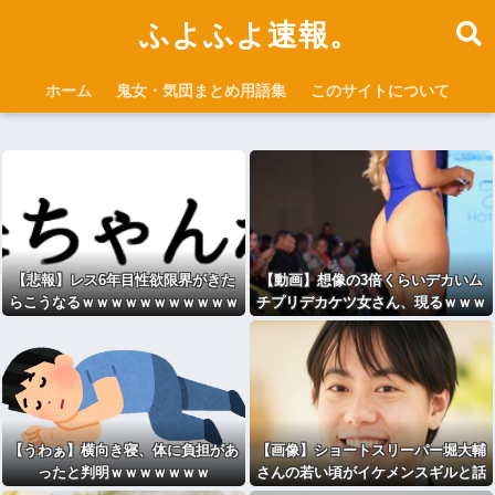
ふよふよ速報。
ホーム
鬼女・気団まとめ用語集
このサイトについて
【悲報】レス6年目性欲限界がきた
【動画】想像の3倍くらいデカいム
らこうなるｗｗｗｗｗｗｗｗｗｗｗ
チプリデカケツ女さん、現るｗｗｗ
wwww
wｗｗｗｗｗｗｗｗ
【うわぁ】横向き寝、体に負担があ
【画像】ショートスリーパー堀大輔
ったと判明ｗｗｗｗｗｗｗ
さんの若い頃がイケメンスギルと話
題にｗｗｗｗｗｗｗｗｗｗｗｗｗｗ