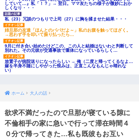
していて…』私「！？」→ 翌日。ママ友たちの様子が微妙におか
しくなり・・・
私（23）冗談のつもりで上司（27）に胸を揉ませた結果・・・
姉旦那の友達「ほんとのパパだよ～」私のお腹を触ってほざく。
→思わず手を叩いて振り払ったら…
9月に付き合い始めたけどこの、この人と結婚はないわと判断して
別れた。その元彼が交通事故で重体になっているらしく…
放置子が病院送りになったらしい → 俺（二度と帰ってくるなよ…
嫁を半身不随にしやがった恨みは、正直こんなもんじゃ晴れな
い）
ホーム
大人の話
欲求不満だったので旦那が寝ている隙に
不倫相手の家に急いで行って滞在時間４
０分で帰ってきた…私も既彼もお互い