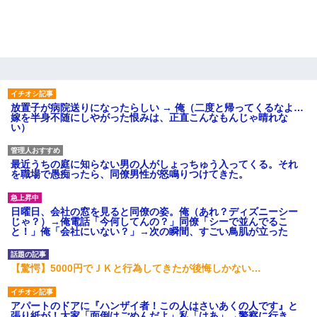
放置子が病院送りになったらしい → 俺（二度と帰ってくるなよ…
嫁を半身不随にしやがった恨みは、正直こんなもんじゃ晴れな
い）
最近うちの庭に知らない男の人がしょっちゅう入ってくる。それ
を職場で愚痴ったら、同僚男性が怒鳴りつけてきた。
日曜日、会社の窓を見ると同僚の姿。俺（あれ？ディズニーシー
じゃ？）→俺電話「今何してんの？」同僚「シーで並んでるこ
と！」俺「会社にいない？」→次の瞬間、すごい鳥肌が立った
【驚愕】5000円でＪＫと行為してきたが後悔しかない…
アパートのドアに『ハンザイ者！この人はさいあくの人です』と
張り紙が！大家「面倒はごめんだよ」私「はあ」→警察に行き、