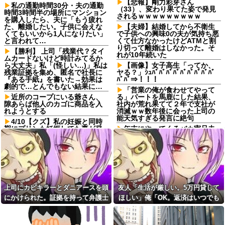
【悲報】剛力彩芽さん
私の通勤時間30分・夫の通勤
（33）、変わり果てた姿で発見
時間3時間半の場所にマンション
されるｗｗｗｗｗｗｗｗｗ
を購入したら、夫に「もう疲れ
た、離婚したい。子供に会えな
【夫婦】結婚してから不衛生
くてもいいから1人になりたい」
で子供への興味0の夫が気持ち悪
と言われて…
くて仕方なかったけどATMと割
り切って離婚はしなかった。そ
【勝利】 上司「残業代？タイ
れが10年続いた
ムカードないけど時計みてるか
ら大丈夫」私「(怪しい…)」私は
【画像】女子高生「ってか、
残業証拠を集め、匿名で社長に
ヤる？」ｼｭﾊﾞﾊﾞﾊﾞﾊﾞﾊﾞﾊﾞﾊﾞﾊﾞﾊﾞ
『ある手紙』を書いた→効果は
ﾊﾞﾊﾞ⇒！！！
劇的で…とんでもない結果に…
「営業の俺が食わせてやって
近所のコープにいる爺さん、
る」パートを馬鹿にした結果、
隙あらば他人のカゴに商品を入
社内が荒れ果てて２年で支社が
れようとする
消滅ｗｗ数年後に会った上司の
能天気すぎる発言に絶句
4/10【クズ】私の妊娠と同時
期にプリンも妊娠してた事が発
年末にやってくるバカ実兄夫
覚→夫から電話がかかってき
婦に絶望…自分の部屋を追い出
た。父「娘に代われ？その前に
され家事も増えるのに、一切手
する事があるだろう？」夫「僕
伝わず放置子状態！親戚の前で
らの恋路を邪魔しないでくださ
かばってあげてるのに「私が悪
い！」
いんですよね」と何もせず泣く
だけの義姉にイラ
彼の母親と初めて食事した時
に彼母が「私ちゃんは結婚した
職場で電話を取った新入社員
上司にカビキラーとダニアースを頭
友人「生活が厳しい。5万円貸して
ら仕事辞める予定なんですって
の女子がヒワイなことを言われ
ね」と言ってきた
てショックを受けたことがあっ
にかけられた。証拠を持って弁護士
ほしい」俺「OK。返済はいつでも
た
年収1500万の父が退職。父
に相談したら...
いいよ」→後日、友人のSNSを見
「退職金も渡したよな？」母
パートタイマーで月16万稼い
て…
「貯金なんてないよー」父「全
でいるのに月20万使おうとする