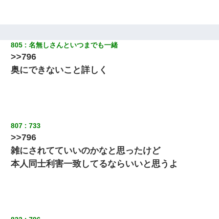
なかったの？（泣」
夫に癌の余命宣告。その闘病中に長女から信じられない言葉を受
けた
805
名無しさんといつまでも一緒
>>796
嫁が弁護士を連れてきて「悪いと思うなら慰謝料を払って離婚し
奥にできないこと詳しく
ろ」→ 俺「完全に恐喝になってますね」「お前、これが詐欺だっ
て知ってる？」
ミスした新人(
)に冗談で「行為させてくれたら許してあげる」
って言ったら・・・
807
733
>>796
男だけどリベンジポノレノの被害者になって未だに人生が立ち直
せない
雑にされてていいのかなと思ったけど
本人同士利害一致してるならいいと思うよ
【悲報】嫁がワイのこと嫌いっぽいから単身赴任した結果
妹が嘘つきな元カレと寄りを戻してしまったという話をしていた
ら、旦那の顔が曇って雰囲気が一転。そそくさと話を切り上げて
いつもより早く寝付いてしまった…｜生活｜ワロタあんてな