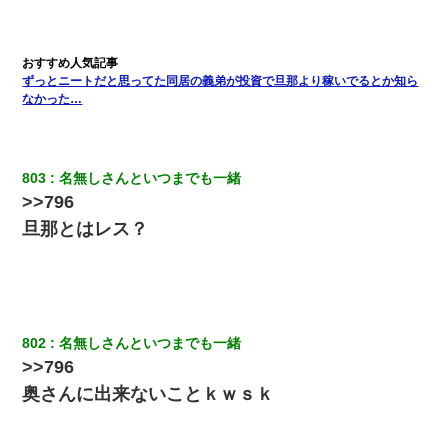
全く親しくないママ友Aから突然「飲み会しよう」と誘われたがお
断りした。後日Aの企みを知ってゾッとするやら腹立つやら！
嫁の妹（26歳）がずっとウチに泊まりに来た結果→俺がヤバイｗ
ずっとニートだと思ってた同居の義弟が投資で旦那より稼いでるとか知ら
ｗｗｗｗｗｗｗ
なかった…
【復讐】義兄嫁「生活費、足りない分を貸してほしい」私「貸す
わけないでしょｗｗｗｗ」→ 理由を話したら泣き出して・・私
（あまりにも希望通り）
803
名無しさんといつまでも一緒
>>796
ナンパにほいほい付いていった私、地獄に落ちる
旦那とはレス？
【唖然】帰宅したら旦那のスポーツカーが消えていた。警察『目
立つし、すぐ見つかるかもしれません』→ 数時間後・・警察『××
さんご存じですか？』
802
名無しさんといつまでも一緒
【身体で払わせて】女友達「ごめん、何も言わずにお金貸してく
>>796
ださい……」俺「いいよ！いくら？」女友達「10万円ぐら
い……」俺「ほい！10万！」→
奥さんに出来ないことｋｗｓｋ
【修羅場】彼女親「カスな家柄のヤツなんかと家族になるのはご
めんだ」俺「じゃあ別れます…」→ 彼女「なんで言い返してくれ