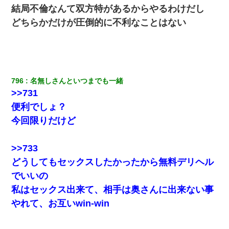
【考察】兄嫁急死の1年後、兄が引越すというので手伝いに行った
結局不倫なんて双方特があるからやるわけだし
ら下着が入った引き出しの奥にとんでもないモノを見つけた
どちらかだけが圧倒的に不利なことはない
書店「息子さんが万引きしました」私「はっ？(息子目の前にいる
し…)うちの子ではないので迎えに行きません」→息子を名乗って
た人物の正体が判明するも・・・
796
名無しさんといつまでも一緒
【驚愕】私「今まで育てた分のお金返してね(冗談)」息子「はい、
3000万円」→数年後。私「妹が病気になったから援助して欲し
>>731
い」→
便利でしょ？
今回限りだけど
妊娠中に「おいこのブタ女！てめー席譲れ！」と絡まれ腹を殴る
真似された。泣きながら夫に話すと一年後に…
>>733
父親がくも膜下出血で突然ﾀﾋ。→母の貯金が0なことが判明。→母
どうしてもセックスしたかったから無料デリヘル
「私を家に置いてほしい、どうか見捨てないで(土下座」俺・嫁
「…」
でいいの
私はセックス出来て、相手は奥さんに出来ない事
友人とふたりで山口に旅行した時の事。レンタカーを借りて山の
やれて、お互いwin-win
中の道を走っていたら、突然ガガッ！って音がして…