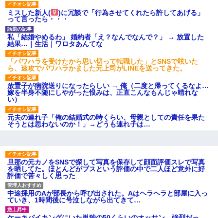
後続車にクラクションを鳴ら
され彼氏が逆切れ。「何クラク
ミスした新人(
)に冗談で「行為させてくれたら許してあげる」
ション鳴らしてんだ！降りてこ
って言ったら・・・
いよ！」と怒鳴りだし...
【衝撃】報酬100万円超の治験
私「結婚やめるわ」 婚約者「え？なんでなんで？」 → 放置した
募集がこちらｗｗｗｗｗ(※画像
結果…｜生活｜ワロタあんてな
あり)
【ネット騒然】惨殺されたタ
「パワハラを受けたから思い切って転職した」とSNSで呟いた
ワマン頂き女子のこの動画、す
ら、速攻でパワハラかました元上司がLINEを送ってきた。
げえええええｗｗｗｗｗｗｗｗ
ｗｗｗ
放置子が病院送りになったらしい → 俺（二度と帰ってくるなよ…
【愕然】白のクラウン俺氏、
嫁を半身不随にしやがった恨みは、正直こんなもんじゃ晴れな
高速道路左車線を制限速度で走
い）
った結果wwwwwwwwwwww
百年の恋12-899 食べた量を
元夫の連れ子「俺の結婚式の時くらい、母親としての責任を果た
張り合ってくる
そうとは思わないのか！」→どうも連れ子は…
【悲報】佐藤輝明・・・２軍
でも盛大にやらかす←あまり悲
しませないでくれ
旦那の元カノをSNSで探して写真を保存して顔面評価スレで写真
を晒してた。ほとんどがブスという評価の中で二人ほど意外に好
評価で苦々しく思った
中途採用のAが部長から呼び出された。Aはヘラヘラと部屋に入っ
ていき、1時間後に号泣しながら出てきて…
ケーキバイキングにいた単独の50くらいのオッサン、強烈だっ