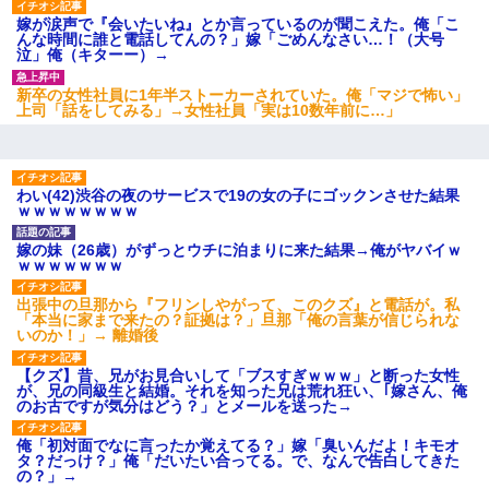
嫁が涙声で『会いたいね』とか言っているのが聞こえた。俺「こ
んな時間に誰と電話してんの？」嫁「ごめんなさい…！（大号
泣」俺（キターー）→
新卒の女性社員に1年半ストーカーされていた。俺「マジで怖い」
上司「話をしてみる」→女性社員「実は10数年前に…」
わい(42)渋谷の夜のサービスで19の女の子にゴックンさせた結果
ｗｗｗｗｗｗｗｗ
嫁の妹（26歳）がずっとウチに泊まりに来た結果→俺がヤバイｗ
ｗｗｗｗｗｗｗ
出張中の旦那から『フリンしやがって、このクズ』と電話が。私
「本当に家まで来たの？証拠は？」旦那「俺の言葉が信じられな
いのか！」→ 離婚後
【クズ】昔、兄がお見合いして「ブスすぎｗｗｗ」と断った女性
が、兄の同級生と結婚。それを知った兄は荒れ狂い、｢嫁さん、俺
のお古ですが気分はどう？」とメールを送った→
俺「初対面でなに言ったか覚えてる？」嫁「臭いんだよ！キモオ
タ？だっけ？」俺「だいたい合ってる。で、なんで告白してきた
の？」→