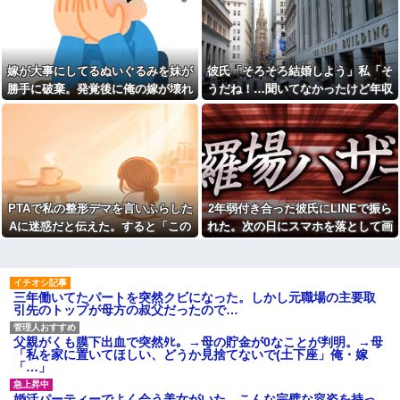
部なくなったの！？」→予想外
のクソ
の返事に家族騒然となり…
彼氏「最近冷たくない？」私
取り放題でてんこ盛りにして
「だって人前で触ってくるじゃ
るのはまあ見かけるが持ち帰り
ん」→公共の場でも痴漢みたい
はなしでしょう、、、
に体を触ってくる彼氏が嫌にな
嫁が大事にしてるぬいぐるみを妹が
彼氏「そろそろ結婚しよう」私「そ
り…
母が「学費を親が払うのはお
勝手に破棄。発覚後に俺の嫁が壊れ
うだね！…聞いてなかったけど年収
かしい」と言い出した。その理
【画像】人気女子アナさんの
由を聞いて思わず耳を疑ってし
谷〇厳選ｗｗｗｗ他
た
とかって聞いてもいい？」彼氏「2
まい…
【修羅場】帰宅したら間男に
億かな」私「……は？」
「昼間にあんなこと言った自
フルボッコされた結果…その理
分がバカ」と勝手に懺悔すら口
由がこれｗｗｗ
にした営業
会社クビになった正社員だけ
【うわぁ】 横向き寝、体に負
ど質問ある？
担があったと判明ｗｗｗｗｗｗ
【画像】笑える画像、素敵な
ｗ
PTAで私の整形デマを言いふらした
2年弱付き合った彼氏にLINEで振ら
画像、なんでも貼っていけｗｗ
ショートスリーバー堀大輔さ
ｗｗｗ
Aに迷惑だと伝えた。すると「この
れた。次の日にスマホを落として画
ん、とんでもない事になるｗｗ
【衝撃】女叩きの弟を陰でサ
人整形してるんです！！」と大勢の
面破壊、LINEの移行が出来ず放置し
ｗｗｗｗｗｗ
ポートする姉…その真意が怖す
保護者の前で叫び出し…
てたら...
【画像】ワイ底辺期間工の夕
ぎるｗｗｗｗ
食がこちらｗｗｗｗｗ
職場の流し台に、飲み終わっ
三年働いてたパートを突然クビになった。しかし元職場の主要取
【画像】闇バイトで無期懲役
たペットボトルをそのまま放置
引先のトップが母方の叔父だったので…
になってしまった若者さん、お
する人がいる
手紙でお気持ち表明した結果本
面接官「このボールペンを1万
当に自分で書いたの？と疑惑が
円で売って下さい」
父親がくも膜下出血で突然ﾀﾋ。→母の貯金が0なことが判明。→母
集中してしまう…
「私を家に置いてほしい、どうか見捨てないで(土下座」俺・嫁
旦那が激務で寂しいらしく俺
マジで「女しか」使わない言
「…」
にお誘いメールを山ほど送って
葉ｗｗｗｗｗｗｗｗｗｗｗｗｗ
くる嫁のママ友。どうにかなる
ｗｗｗｗｗｗｗｗｗｗｗｗｗｗ
前に距離を置きたいんだが嫁が
婚活パーティーでよく会う美女がいた。こんな完璧な容姿を持っ