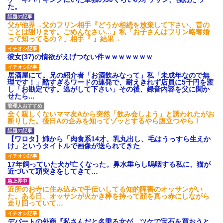
た。
父が他界→父のフリン相手『どうか相続を放棄して下さい、昔の
ことは謝ります。ごめんなさい…』私「お子さんはフリン略奪婚
って知ってるの？」相手『 』結果→
彼女(37)の情欲がえげつない件ｗｗｗｗｗｗｗ
居酒屋にて。兄の紹介者「お酒飲みなって」私「未成年なので無
理です！」酷すぎるワードの連発で、耐えきれず店員に5千円を渡
し「お勘定です。逃がして下さい」その後、録音内容を父に聞か
せたら...
全く親しくないママ友Aから突然「飲み会しよう」と誘われたがお
断りした。後日Aの企みを知ってゾッとするやら腹立つやら！
【ワロタ】姉から「肉食系14才、乳丸出し、毛はうっすら生えか
け」というタイトルで画像が送られてきた
17年飼っていた犬が亡くなった。鼻水垂らし嗚咽する私に、猫が
近づいて頭突きをしてきて…
近所のお寺に住み込みで手伝いしてる知的障害のオッサンがい
た。ある日、オッサンが火かき棒を持って顔を真っ赤にしながら
走り回っていて…
デパートの外商『私さんだと名乗る女が、ツケで宝石を買おうと