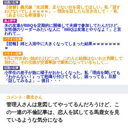
【復讐】義兄嫁「生活費、足りない分を貸してほしい」私「貸す
わけないでしょｗｗｗｗ」→ 理由を話したら泣き出して・・私
（あまりにも希望通り）
夫の友達がBBQを定期的に開催して夫婦で参加してたんだけど、
女性側のリーダーみたいな人に「BBQは友達とやりなよ！」と言
われて…
【悲報】姉と入浴中に大きくなってしまった結果ｗｗｗｗｗｗｗ
ｗ
9月に付き合い始めたけどこの、この人と結婚はないわと判断して
別れた。その元彼が交通事故で重体になっているらしく…
小学生の息子が急に様子がおかしくなった。私「理由を聞いても
『わかんない！』って怒鳴り付けてくるし、困っってる」旦那
「話してみるよ」→ 後日・・・
匿名
管理人さんは意図してやってるんだろうけど、こ
の一連の不倫記事は、恋人を試してる馬鹿女を見
ているような気分になる