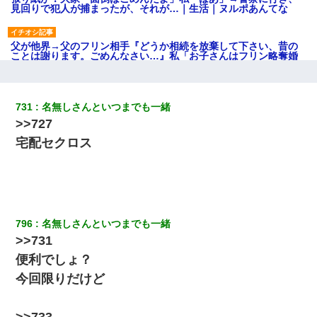
見回りで犯人が捕まったが、それが…｜生活｜ヌルポあんてな
父が他界→父のフリン相手『どうか相続を放棄して下さい、昔の
ことは謝ります。ごめんなさい…』私「お子さんはフリン略奪婚
って知ってるの？」相手『 』結果→
嘘をついてフリン旅行へ出かけた嫁→翌日、嫁「ただいま～」旦
731
名無しさんといつまでも一緒
那「娘がシんだよ。何度も連絡したのに…」嫁「えっ」→なん
>>727
と・・・
宅配セクロス
高1のとき男に襲われ、不妊の叔母に頼まれて出産。→叔母夫婦が
養子縁組してアメリカに子供を連れ帰った。→9・11で叔母夫婦が
亡くなってしまい…
生保レディと行為する為に駆け引きしてみた結果ｗｗｗｗｗｗｗ
796
名無しさんといつまでも一緒
ｗｗｗｗｗ
>>731
便利でしょ？
【まぬけ】夫「離婚だ！」私「わかった。で？」夫「慰謝料
だ！」私「いいけど弁護士通して。私も請求する」夫「」
今回限りだけど
【戦争】不妊の俺嫁に弟嫁が2日間4歳児を託児 俺嫁はそこまで気
>>733