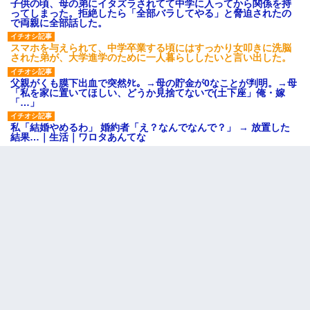
子供の頃、母の弟にイタズラされてて中学に入ってから関係を持
ってしまった。拒絶したら「全部バラしてやる」と脅迫されたの
で両親に全部話した。
スマホを与えられて、中学卒業する頃にはすっかり女叩きに洗脳
された弟が、大学進学のために一人暮らししたいと言い出した。
父親がくも膜下出血で突然ﾀﾋ。→母の貯金が0なことが判明。→母
「私を家に置いてほしい、どうか見捨てないで(土下座」俺・嫁
「…」
私「結婚やめるわ」 婚約者「え？なんでなんで？」 → 放置した
結果…｜生活｜ワロタあんてな