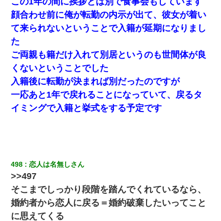
この1年の間に挨拶とは別で食事会もしています
顔合わせ前に俺が転勤の内示が出て、彼女が着い
ホテルに泊まったんだけど従業員が最悪だった。折角の旅行で何
て来られないということで入籍が延期になりまし
故私が怒鳴られなきゃいけなかったのだ
た
ご両親も籍だけ入れて別居というのも世間体が良
見合いにて。嫁「はじめまして」俺「失礼ですが○○さんご本人で
すか？」
くないということでした
入籍後に転勤が決まれば別だったのですが
ＤＮＡ検査『血縁関係０％』旦那「やっぱり托卵だったんだ…」
一応あと1年で戻れることになっていて、戻るタ
嫁「本当に身に覚えがない」「なにかの間違いだ！取り違え
だ！」→ 嫁「あっ」
イミングで入籍と挙式をする予定です
夫に癌の余命宣告。その闘病中に長女から信じられない言葉を受
けた
【身体で払わせて】女友達「ごめん、何も言わずにお金貸してく
498
恋人は名無しさん
ださい……」俺「いいよ！いくら？」女友達「10万円ぐら
い……」俺「ほい！10万！」→
>>497
そこまでしっかり段階を踏んでくれているなら、
夫に癌の余命宣告。その闘病中に長女から信じられない言葉を受
婚約者から恋人に戻る＝婚約破棄したいってこと
けた
に思えてくる