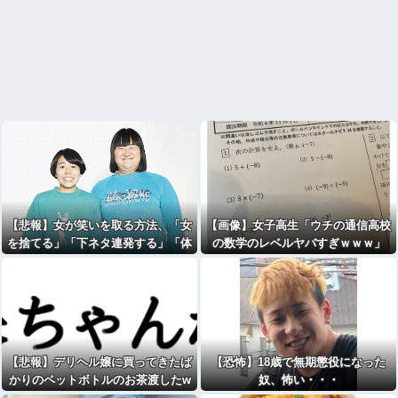
【悲報】女が笑いを取る方法、「女
【画像】女子高生「ウチの通信高校
を捨てる」「下ネタ連発する」「体
の数学のレベルヤバすぎｗｗｗ」
を張る」しかないｗｗｗｗｗ
【悲報】デリヘル嬢に買ってきたば
【恐怖】18歳で無期懲役になった
かりのペットボトルのお茶渡したw
奴、怖い・・・
www