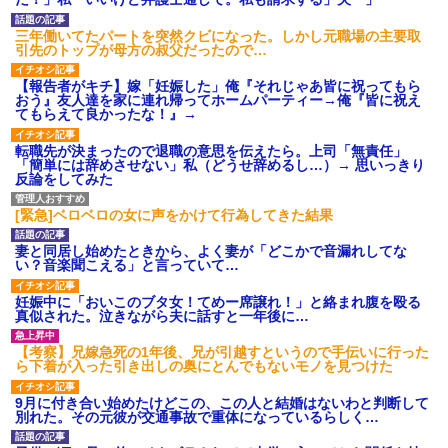
あり)
【ネット騒然】惨殺されたタ
三年働いてたパートを突然クビになった。しかし元職場の主要取
ワマン頂き女子のこの動画、す
引先のトップが母方の叔父だったので…
げえええええｗｗｗｗｗｗｗｗ
ｗｗｗ
【報告者がキチ】嫁「妊娠した」俺『それじゃあ皆に祝ってもら
【愕然】白のクラウン俺氏、
おう』友人達を家に連れ帰ってホームパーティー→俺『皆に祝え
高速道路左車線を制限速度で走
てもらえて良かったな！』→
った結果wwwwwwwwwwww
百年の恋12-899 食べた量を
転職先が決まったので退職の意思を伝えたら。上司「無責任」
張り合ってくる
「簡単には辞めさせない」私（どうせ辞めるし…）→ 思いっきり
反論をしてみた
【悲報】佐藤輝明・・・２軍
でも盛大にやらかす←あまり悲
しませないでくれ
[緊急]ベロベロの女に声をかけて行為してきた結果
妻と同居し始めたときから、よく妻が「どこかで音漏れしてな
い？音楽聞こえる」と言っていて…
妊娠中に「おいこのブタ女！てめー席譲れ！」と絡まれ腹を殴る
真似された。泣きながら夫に話すと一年後に…
【考察】兄嫁急死の1年後、兄が引越すというので手伝いに行った
ら下着が入った引き出しの奥にとんでもないモノを見つけた
9月に付き合い始めたけどこの、この人と結婚はないわと判断して
別れた。その元彼が交通事故で重体になっているらしく…