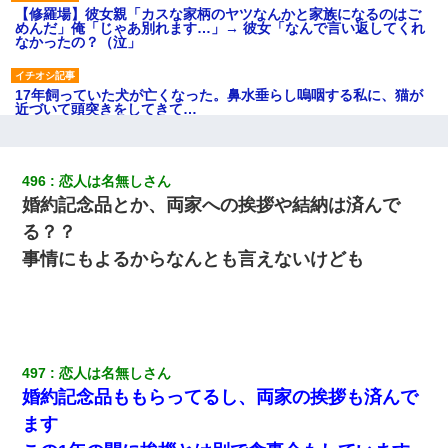
【修羅場】彼女親「カスな家柄のヤツなんかと家族になるのはご
めんだ」俺「じゃあ別れます…」→ 彼女「なんで言い返してくれ
なかったの？（泣」
17年飼っていた犬が亡くなった。鼻水垂らし嗚咽する私に、猫が
近づいて頭突きをしてきて…
【衝撃】女友達から行為中に告白されてOKした結果
496
恋人は名無しさん
婚約記念品とか、両家への挨拶や結納は済んで
妹が嘘つきな元カレと寄りを戻してしまったという話をしていた
ら、旦那の顔が曇って雰囲気が一転。そそくさと話を切り上げて
る？？
いつもより早く寝付いてしまった…｜生活｜ワロタあんてな
事情にもよるからなんとも言えないけども
三年働いてたパートを突然クビになった。しかし元職場の主要取
引先のトップが母方の叔父だったので…
嫁の妹（26歳）がずっとウチに泊まりに来た結果→俺がヤバイｗ
497
恋人は名無しさん
ｗｗｗｗｗｗｗ
婚約記念品ももらってるし、両家の挨拶も済んで
ます
義兄嫁が義実家で「コロナ陽性だったからこのまま療養させて下
さい」と言い出してド修羅場になった