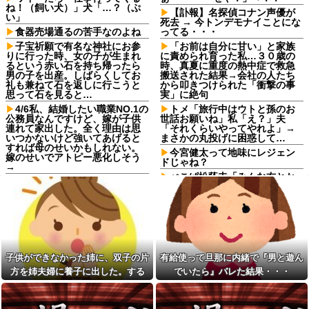
ね！（飼い犬）」犬「…？（ぷ
【訃報】名探偵コナン声優が
い」
死去 → 今トンデモナイことにな
食器売場通るの苦手なのよね
ってる・・・
子宝祈願で有名な神社にお参
「お前は自分に甘い」と家族
りに行った時、女の子が生まれ
に責められ育った私…３０歳の
るという赤い石を持ち帰ったら
時、真夏に重度の熱中症で救急
男の子を出産。しばらくしてお
搬送された結果→会社の人たち
礼も兼ねて石を返しに行こうと
から叩きつけられた「衝撃の事
思って石を見ると…
実」に絶句
4/6私、結婚したい職業NO.1の
トメ「旅行中はウトと孫のお
公務員なんですけど、嫁が子供
世話お願いね」私「え？」夫
連れて家出した。全く理由は思
「それくらいやってやれよ」→
いつかないけど強いてあげると
まさかの丸投げに困惑して…
すれば母のせいかもしれない。
今宮健太って地味にレジェン
嫁のせいでアトピー悪化しそう
ドじゃね？
→
ぺこぱ松蔭寺「みんな右とか
【卑怯な女】 いつも弱そうな
左とか拘りすぎ。思想関係なく
相手をイビる同期S「おい、聞け
応援しようよ」
よコラ！」地味な私「あ？相手
選んでデカい事言ってんじゃね
休日に甥っ子をアポなし託児
えよ」S「え…」→予想外の反...
を押し付けてきた兄嫁！「テレ
ビでも見せといてw」と言うので
シャウエッセン公式、またこ
『Gガンダム』を一気見させた結
ういうのでいい丼をポスト
果……甥っ子が重度の中二病を
子供ができなかった姉に、双子の片
有給使って旦那に内緒で『男と遊ん
ダイアンのじゃない方がユー
発症して家で大暴れｗｗ
スケさんになってしまっている
方を姉夫婦に養子に出した。する
でいたら』バレた結果・・・
人気YouTuberさん、動画内で
という事実←これ
最悪の秘密がバレて終わ
と、養子に出した子がすごく礼儀正
【画像】令和最新版の剛力彩
る・・・他
しくてビックリ
芽、ワイらにブッ刺さりまくり
生活保護の相談に行ったら、