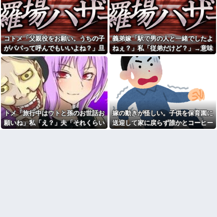
と話題にw w w w w w w w w w
愛猫を手放さないと無理と言わ
w w w
れた。子どものような存在だか
【動画】手術中に熊本地震直
ら手放すのは絶対に考えられな
撃やばすぎる
い・・・
【衝撃】若い女の子からする
【悔しい】トメ「嫁子のお父
コトメ「父親役をお願い。うちの子
義弟嫁「駅で男の人と一緒でしたよ
「甘い匂い」の正体、まさか分
さんそんなに頑張ってるのにボ
がパパって呼んでもいいよね？」旦
ねぇ？」私「従弟だけど？」→意味
からないDTなんておらんよな？
ーナスが減ったり大変ねぇ」私
よな？w w w w w w w w w w w
の自慢の父をバカにし始めた→
那「それは無理」→断った途端に大
深な言い方をされてウンザリして…
休日に甥っ子をアポなし託児
【結婚式当日に】義妹の不倫
騒ぎになり…
を押し付けてきた兄嫁！「テレ
を暴露した私。でも旦那が援助
ビでも見せといてw」と言うので
したいと言い出して…ｗｗｗ
『Gガンダム』を一気見させた結
彼の母親と初めて食事した時
果……甥っ子が重度の中二病...
に彼母が「私ちゃんは結婚した
私「妊娠しました」義兄嫁
ら仕事辞める予定なんですって
「その子は私が育てる！」→義
ね」と言ってきた
トメ「旅行中はウトと孫のお世話お
嫁の動きが怪しい。子供を保育園に
妹の子を育ててきた私にまさか
「今思えばなんであんなに夢
願いね」私「え？」夫「それくらい
送迎して家に戻らず誰かとコーヒー
の要求をしてきて…
中になったんやろ…」と思うコ
やってやれよ」→まさかの丸投げに
を飲んでる
彼（ライスをフォークの上に
ンテンツ
乗せてパクッ）私「使い方間違
困惑して…
【画像】思わず保存したくな
ってるよ」彼「これはイギリス
る「笑える画像・最高な画像」
式のマナーなんだっ！！！」→
貼っていけｗｗｗｗｗ
真相を調べることになり…
【修羅場】不妊と判明した
26歳で歯医者の彼女が『私は
夫、前妻の娘に「実の子じゃな
医者と結婚した方がいいのか
い！」と訴えた結果ｗｗｗｗ
も』と言い出したわ。俺は公務
員で...
33歳くらいから太ったせいか
加齢で＊が緩んだのかチョビッ
「男の人生はイージーモー
と漏れるようになった
ド」とか言い出す女性いるけ
ど、そういう女性がハードモー
相手がどんなパイプ持ってい