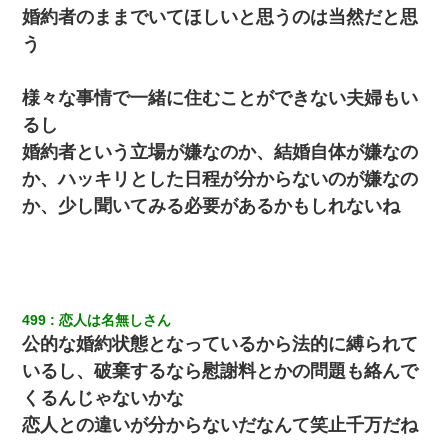
婚約者のままでいてほしいと思うのは当然だと思
何年か前に妹は離婚している。当時生まれた姪が義弟の子じゃな
かったため妹有責での離婚になり…
う
放置子が病院送りになったらしい → 俺（二度と帰ってくるなよ…
様々な事情で一緒に住むことができない夫婦もい
嫁を半身不随にしやがった恨みは、正直こんなもんじゃ晴れな
い）
るし
婚約者という立場が嫌なのか、結婚自体が嫌なの
【画像】女の子「お母さん！！私ようやくファッションモデルに
か、ハッキリとした日程が分からないのが嫌なの
選ばれたの！絶対見に来てね！」→悲しい結果がこれ・・・
か、少し聞いてみる必要があるかもしれないね
【驚愕】私「今まで育てた分のお金返してね(冗談)」息子「はい、
3000万円」→数年後。私「妹が病気になったから援助して欲し
い」→
499
恋人は名無しさん
22歳の頃、父に36歳の男性とお見合いをしてくれと頼まれた。父
の親会社の経営者の息子さんだったので、父も喜んで私の写真を
公的な婚約状態となっているから法的に縛られて
送ったんだが→
いるし、破棄するなら慰謝料とかの問題も絡んで
くるんじゃないかな
体中に赤い蕁麻疹みたいなのができて、皮膚科にいったら「ジベ
ル薔薇色ひこう疹」という症状だと言われた
恋人との違いが分からないだなんて笑止千万だね