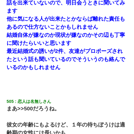
話を出来ていないので、明日会うときに聞いてみ
ます
中途採用のAが部長から呼び出された。Aはヘラヘラと部屋に入っ
他に気になる人が出来たとかならば離れた責任も
ていき、1時間後に号泣しながら出てきて…
あるので仕方ないことかもしれません
結婚自体が嫌なのか現状が嫌なのかその辺も丁寧
私は家が貧しくて、手に職をつけようと看護師になった。だけど
卒業を控えた年の1月末、車にひかれて看護師になれなくなった。
に聞けたらいいと思います
最近結婚式の誘いが2件、友達がプロポーズされ
私（23）冗談のつもりで上司（27）に胸を揉ませた結果・・・
たという話も聞いているのでそういうのも絡んで
いるのかもしれません
日曜日、会社の窓を見ると同僚の姿。俺（あれ？ディズニーシー
じゃ？）→俺電話「今何してんの？」同僚「シーで並んでるこ
と！」俺「会社にいない？」→次の瞬間、すごい鳥肌が立った
200万を貸したコウトから、追加で400万の申し込み、私「無理。
義弟より娘たちが大事」旦那「娘たちが成人したら別れよう」私
505
恋人は名無しさん
（は？）
まあ>>500だろうね。
彼女との行為を録画した結果→衝撃の事実が判明したｗｗｗｗｗ
ｗ
彼女の年齢にもよるけど、１年の待ちぼうけは適
齢期の女性には長いかも