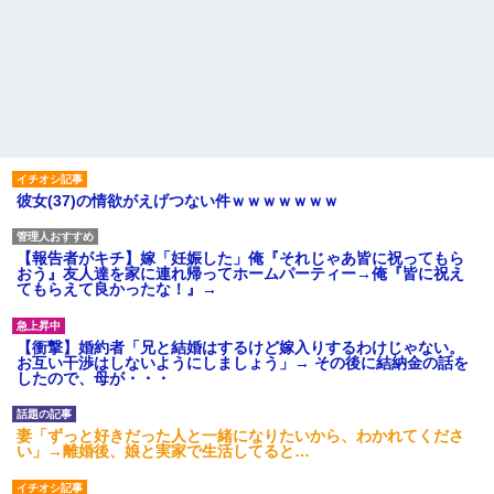
彼女(37)の情欲がえげつない件ｗｗｗｗｗｗｗ
【報告者がキチ】嫁「妊娠した」俺『それじゃあ皆に祝ってもら
おう』友人達を家に連れ帰ってホームパーティー→俺『皆に祝え
てもらえて良かったな！』→
【衝撃】婚約者「兄と結婚はするけど嫁入りするわけじゃない。
お互い干渉はしないようにしましょう」→ その後に結納金の話を
したので、母が・・・
妻「ずっと好きだった人と一緒になりたいから、わかれてくださ
い」→離婚後、娘と実家で生活してると…