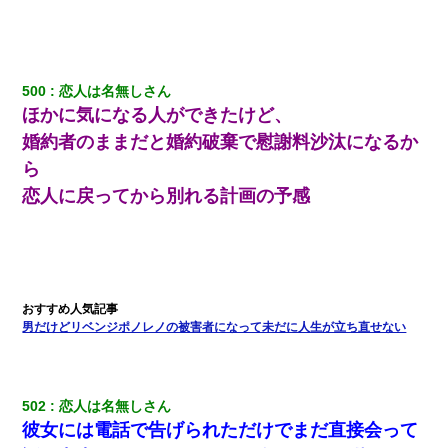
出張中の旦那から『フリンしやがって、このクズ』と電話が。私
「本当に家まで来たの？証拠は？」旦那「俺の言葉が信じられな
いのか！」→ 離婚後
500
恋人は名無しさん
嫁が弁護士を連れてきて「悪いと思うなら慰謝料を払って離婚し
ほかに気になる人ができたけど、
ろ」→ 俺「完全に恐喝になってますね」「お前、これが詐欺だっ
て知ってる？」
婚約者のままだと婚約破棄で慰謝料沙汰になるか
ら
ナンパにほいほい付いていった私、地獄に落ちる
恋人に戻ってから別れる計画の予感
13歳娘が元嫁のところから逃げてきた。どう扱ったらいいのかわ
からない
小2の頃、妹と昼寝してたら家が火事になってて気づくと逃げ場が
なかった。妹を抱き締めて「ﾀﾋんじゃうよ」って泣いてたら…
男だけどリベンジポノレノの被害者になって未だに人生が立ち直せない
スマホを与えられて、中学卒業する頃にはすっかり女叩きに洗脳
された弟が、大学進学のために一人暮らししたいと言い出した。
502
恋人は名無しさん
彼女には電話で告げられただけでまだ直接会って
【まぬけ】夫「離婚だ！」私「わかった。で？」夫「慰謝料
だ！」私「いいけど弁護士通して。私も請求する」夫「」