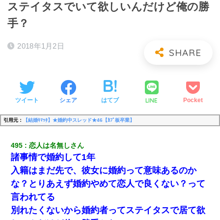
ステイタスでいて欲しいんだけど俺の勝
手？
2018年1月2日
LINE
ツイート
シェア
はてブ
Pocket
引用元：
【結婚ｷﾏｯﾀ】★婚約中スレッド★46【ｶﾌﾟ板卒業】
495
恋人は名無しさん
諸事情で婚約して1年
入籍はまだ先で、彼女に婚約って意味あるのか
な？とりあえず婚約やめて恋人で良くない？って
言われてる
別れたくないから婚約者ってステイタスで居て欲