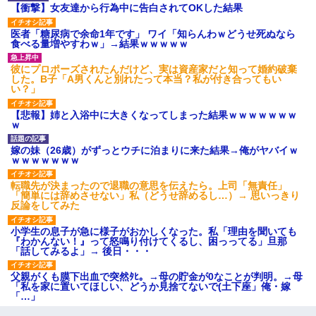
【衝撃】女友達から行為中に告白されてOKした結果
医者「糖尿病で余命1年です」 ワイ「知らんわｗどうせ死ぬなら
食べる量増やすわｗ」→結果ｗｗｗｗｗ
彼にプロポーズされたんだけど、実は資産家だと知って婚約破棄
した。B子「A男くんと別れたって本当？私が付き合ってもい
い？」
【悲報】姉と入浴中に大きくなってしまった結果ｗｗｗｗｗｗｗ
ｗ
嫁の妹（26歳）がずっとウチに泊まりに来た結果→俺がヤバイｗ
ｗｗｗｗｗｗｗ
転職先が決まったので退職の意思を伝えたら。上司「無責任」
「簡単には辞めさせない」私（どうせ辞めるし…）→ 思いっきり
反論をしてみた
小学生の息子が急に様子がおかしくなった。私「理由を聞いても
『わかんない！』って怒鳴り付けてくるし、困っってる」旦那
「話してみるよ」→ 後日・・・
父親がくも膜下出血で突然ﾀﾋ。→母の貯金が0なことが判明。→母
「私を家に置いてほしい、どうか見捨てないで(土下座」俺・嫁
「…」