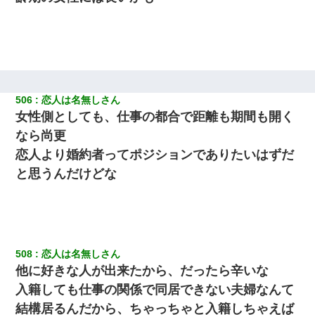
裁判官「お互いに最後に言いたいことはありますか」バカ夫
「…」A「夫を一発殴らせてほしい」裁判官「どうぞ」
父親がくも膜下出血で突然ﾀﾋ。→母の貯金が0なことが判明。→母
「私を家に置いてほしい、どうか見捨てないで(土下座」俺・嫁
「…」
506
恋人は名無しさん
女性側としても、仕事の都合で距離も期間も開く
小学生の妹が20代の弟とチューしてるのに、見て見ぬふりの親を
見てから実家を出た。それから15年、妹が弟の子を妊娠したらし
なら尚更
くもう堕胎できない月なんだと母から連絡がきた…｜生活｜ワロ
タあんてな
恋人より婚約者ってポジションでありたいはずだ
と思うんだけどな
【衝撃】ヤンキー女に「サせて」って言った結果
508
恋人は名無しさん
他に好きな人が出来たから、だったら辛いな
入籍しても仕事の関係で同居できない夫婦なんて
結構居るんだから、ちゃっちゃと入籍しちゃえば