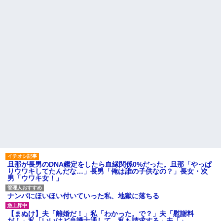
ドなんだって思う...
るかも知れないのに…
転勤族の夫につき高知で入社
高校３年生の女です。家が嫌
した会社を一昨日の朝やめてき
いすぎて家を出て現在養護施設
た。ヘンパイとかいつの時代だ
で暮らしています
気持ち悪い。
主な税金の成り立ちを調べて
彼氏が『この車』買おうとし
みたよ
て私とケンカになってるんだけ
どｗｗｗｗｗｗ
ハードオフに売っていた4万
4000円のフィギュアがヤバすぎ
るｗｗｗｗｗｗ「こんな高い
の？ｗｗ」「逆に超安い」
私「ちょっと、人の家の金庫
触らないでよ！」キチママ『そ
こに金庫があったから、開けて
みようとしただけ☆』義兄「泥
は出てけ！二度と来るな！」結
果・・・
私「初めて飲む味だけどなん
のお茶？」彼「ちっ！」私「」
旦那が長男のDNA鑑定をしたら血縁関係0%だった。旦那「やっぱ
【GIF】JSのカンチョーワロ
りウワキしてたんだな…」長男「俺は誰の子供なの？」長女・次
タ
男「ウワキ女！」
後続車にクラクションを鳴ら
され彼氏が逆切れ。「何クラク
ション鳴らしてんだ！降りてこ
ナンパにほいほい付いていった私、地獄に落ちる
いよ！」と怒鳴りだし...
【衝撃】報酬100万円超の治験
【まぬけ】夫「離婚だ！」私「わかった。で？」夫「慰謝料
募集がこちらｗｗｗｗｗ(※画像
だ！」私「いいけど弁護士通して。私も請求する」夫「」