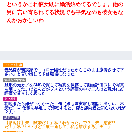
というかこれ彼女既に婚活始めてるでしょ。他の
男に言い寄られてる状況でも平気なのも彼女もな
んかおかしいわ
義兄嫁が義実家で「コロナ陽性だったからこのまま療養させて下
さい」と言い出してド修羅場になった
旦那の元カノをSNSで探して写真を保存して顔面評価スレで写真
を晒してた。ほとんどがブスという評価の中で二人ほど意外に好
評価で苦々しく思った
朝起きたら嫁がいなかった。俺（嫁も嫁実家も電話に出ない…不
安だ）→ 仕事を早退して帰宅すると、嫁と嫁両親と知らない男が
２人・・・
【まぬけ】夫「離婚だ！」私「わかった。で？」夫「慰謝料
だ！」私「いいけど弁護士通して。私も請求する」夫「」