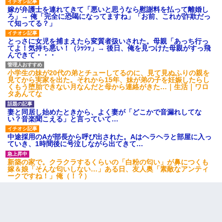
嫁が弁護士を連れてきて「悪いと思うなら慰謝料を払って離婚し
ろ」→ 俺「完全に恐喝になってますね」「お前、これが詐欺だっ
て知ってる？」
とっさに女児を捕まえたら変質者扱いされた。母親「あっち行っ
てよ！気持ち悪い！（ｼｯｼｯ」→ 後日、俺を見つけた母親がすっ飛
んできて・・・
小学生の妹が20代の弟とチューしてるのに、見て見ぬふりの親を
見てから実家を出た。それから15年、妹が弟の子を妊娠したらし
くもう堕胎できない月なんだと母から連絡がきた…｜生活｜ワロ
タあんてな
妻と同居し始めたときから、よく妻が「どこかで音漏れしてな
い？音楽聞こえる」と言っていて…
中途採用のAが部長から呼び出された。Aはヘラヘラと部屋に入っ
ていき、1時間後に号泣しながら出てきて…
新築の家で。クラクラするくらいの「白粉の匂い」が鼻につくも
嫁＆娘「そんな匂いしない…」ある日、友人奥「素敵なアンティ
ークですね！」俺（！？）