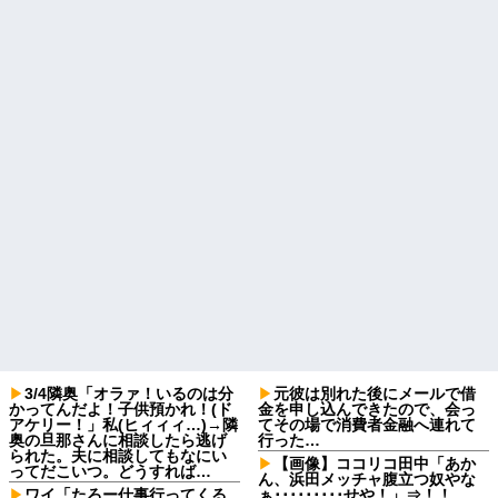
3/4隣奥「オラァ！いるのは分
元彼は別れた後にメールで借
かってんだよ！子供預かれ！(ド
金を申し込んできたので、会っ
アケリー！」私(ヒィィィ…)→隣
てその場で消費者金融へ連れて
奥の旦那さんに相談したら逃げ
行った…
られた。夫に相談してもなにい
【画像】ココリコ田中「あか
ってだこいつ。どうすれば…
ん、浜田メッチャ腹立つ奴やな
ワイ「たろー仕事行ってくる
ぁ･････････せや！」⇒！！