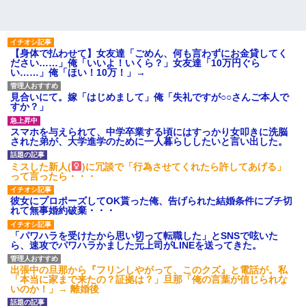
【身体で払わせて】女友達「ごめん、何も言わずにお金貸してく
ださい……」俺「いいよ！いくら？」女友達「10万円ぐら
い……」俺「ほい！10万！」→
見合いにて。嫁「はじめまして」俺「失礼ですが○○さんご本人で
すか？」
スマホを与えられて、中学卒業する頃にはすっかり女叩きに洗脳
された弟が、大学進学のために一人暮らししたいと言い出した。
ミスした新人(
)に冗談で「行為させてくれたら許してあげる」
って言ったら・・・
彼女にプロポーズしてOK貰った俺、告げられた結婚条件にブチ切
れて無事婚約破棄・・・
「パワハラを受けたから思い切って転職した」とSNSで呟いた
ら、速攻でパワハラかました元上司がLINEを送ってきた。
出張中の旦那から『フリンしやがって、このクズ』と電話が。私
「本当に家まで来たの？証拠は？」旦那「俺の言葉が信じられな
いのか！」→ 離婚後